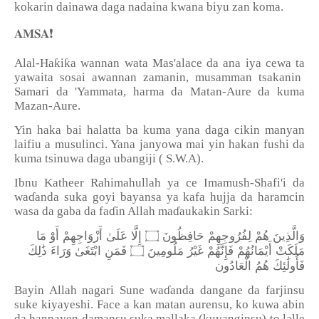
kokarin dainawa daga nadaina kwana biyu zan koma.
❗
𝐀𝐌𝐒𝐀
ƙ
ƙ
Alal-Ha
i
a wannan wata Mas'al
a
ce da ana iya cewa t
a
yawaita sosai awannan z
a
manin, musamman tsak
a
nin
Sam
a
ri da 'Yamm
a
t
a
, harma da M
a
tan-Aure da kuma
Mazan-Aure.
Yin haka bai halatta ba kuma yana daga cikin manyan
laifiu a musulinci. Yana janyowa mai yin hakan fushi da
kuma tsinuwa daga ubangiji ( S.W.A).
Ibnu Katheer Rahimahullah ya ce Imamush-Shafi'i da
wa
ɗ
anda suka goyi bayansa ya kafa hujja da haramcin
wasa da gaba da fa
ɗ
in Allah ma
ɗ
aukakin Sarki:
وَالَّذِينَ هُمْ لِفُرُوجِهِمْ حَافِظُونَ ۝ إِلَّا عَلَىٰ أَزْوَاجِهِمْ أَوْ مَا
مَلَكَتْ أَيْمَانُهُمْ فَإِنَّهُمْ غَيْرُ مَلُومِينَ ۝ فَمَنِ ابْتَغَىٰ وَرَاءَ ذَٰلِكَ
فَأُولَٰئِكَ هُمُ الْعَادُون
Bayin Allah nagari Sune wa
ɗ
anda dangane da farjinsu
suke kiyayeshi. Face a kan matan aurensu, ko kuwa abin
da hannayen damansu suka mallaka (kuyanginsu) to lalle