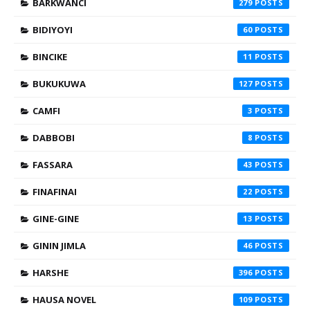
BARKWANCI
279
BIDIYOYI
60
BINCIKE
11
BUKUKUWA
127
CAMFI
3
DABBOBI
8
FASSARA
43
FINAFINAI
22
GINE-GINE
13
GININ JIMLA
46
HARSHE
396
HAUSA NOVEL
109