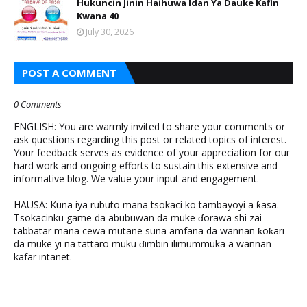
Hukuncin Jinin Haihuwa Idan Ya Dauke Kafin
Kwana 40
July 30, 2026
POST A COMMENT
0 Comments
ENGLISH: You are warmly invited to share your comments or
ask questions regarding this post or related topics of interest.
Your feedback serves as evidence of your appreciation for our
hard work and ongoing efforts to sustain this extensive and
informative blog. We value your input and engagement.
HAUSA: Kuna iya rubuto mana tsokaci ko tambayoyi a ƙasa.
Tsokacinku game da abubuwan da muke ɗorawa shi zai
tabbatar mana cewa mutane suna amfana da wannan ƙoƙari
da muke yi na tattaro muku ɗimbin ilimummuka a wannan
kafar intanet.