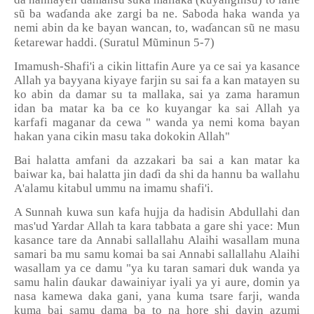
sũ ba wa
ɗ
anda ake zargi ba ne. Saboda haka wanda ya
nemi abin da ke bayan wancan, to, wa
ɗ
ancan sũ ne masu
ƙ
etarewar haddi. (Suratul M
ũ
minun 5-7)
Imamush-Shafi'i a cikin littafin Aure ya ce sai ya kasance
Allah ya bayyana kiyaye farjin su sai fa a kan matayen su
ko abin da damar su ta mallaka, sai ya zama haramun
idan ba matar ka ba ce ko kuyangar ka sai Allah ya
karfafi maganar da cewa " wanda ya nemi koma bayan
hakan yana cikin masu taka dokokin Allah"
Bai halatta amfani da azzakari ba sai a kan matar ka
baiwar ka, bai halatta jin da
ɗ
i da shi da hannu ba wallahu
A'alamu kitabul ummu na imamu shafi'i.
A Sunnah kuwa sun kafa hujja da hadisin Abdullahi dan
mas'ud Yardar Allah ta kara tabbata a gare shi yace: Mun
kasance tare da Annabi sallallahu Alaihi wasallam muna
samari ba mu samu komai ba sai Annabi sallallahu Alaihi
wasallam ya ce damu "ya ku taran samari duk wanda ya
samu halin
ɗ
aukar dawainiyar iyali ya yi aure, domin ya
nasa kamewa daka gani, yana kuma tsare farji, wanda
kuma bai samu dama ba to na hore shi dayin azumi