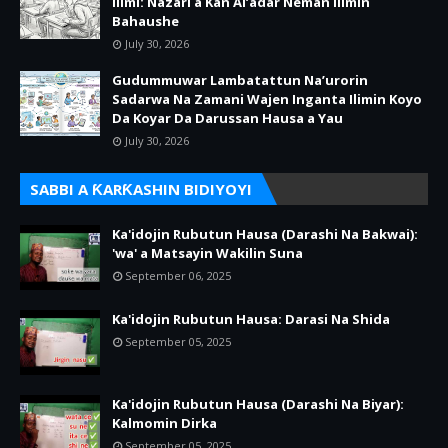
Ilimi: Nazari a Kan Al’adar Neman Ilimin
Bahaushe
July 30, 2026
Gudummuwar Lambatattun Na’urorin
Sadarwa Na Zamani Wajen Inganta Ilimin Koyo
Da Koyar Da Darussan Hausa a Yau
July 30, 2026
SABBI A ƘARƘASHIN BIDIYOYI
Ka'idojin Rubutun Hausa (Darashi Na Bakwai):
'wa' a Matsayin Wakilin Suna
September 06, 2025
Ka'idojin Rubutun Hausa: Darasi Na Shida
September 05, 2025
Ka'idojin Rubutun Hausa (Darashi Na Biyar):
Kalmomin Dirka
September 05, 2025