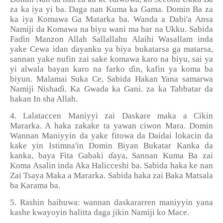
za ka iya yi ba. Daga nan Kuma ka Gama. Domin Ba za
ka iya Komawa Ga Matarka ba. Wanda a Dabi'a Ansa
Namiji da Komawa na biyu wani ma har na Ukku. Sabida
Fa
ɗ
in Manzon Allah Sallallahu Alaihi Wasallam inda
yake Cewa idan
ɗ
ayanku ya biya bukatarsa ga matarsa,
sannan yake nufin zai sake komawa karo na biyu, sai ya
yi alwala bayan karo na farko
ɗ
in, kafin ya koma ba
biyun. Malamai Suka Ce, Sabida Hakan Yana samarwa
Namiji Nisha
ɗ
i. Ka Gwada ka Gani. za ka Tabbatar da
hakan In sha Allah.
4. Lalataccen Maniyyi zai Daskare maka a Cikin
Mararka. A haka zakake ta yawan ciwon Mara. Domin
Wannan Maniyyin da yake fitowa da Daidai lokacin da
kake yin Istimna'in Domin Biyan Bukatar Kanka da
kanka, baya Fita Gabaki
ɗ
aya, Sannan Kuma Ba zai
Koma Asalin inda Aka Halicceshi ba. Sabida haka ke nan
Zai Tsaya Maka a Mararka. Sabida haka zai Baka Matsala
ba Karama ba.
5. Rashin haihuwa: wannan daskararren maniyyin yana
kashe kwayoyin halitta daga jikin Namiji ko Mace.