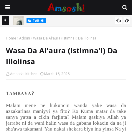
TARIHI
e Lawal
Danmadamin Sakkwato, Alhaji, Barista Hwanarabul Usman
Home
Usman Kure Bungudu
Addini
Wasa Da Al'aura (Istimna'i) Da Illolinsa
Wasa Da Al'aura (Istimna'i) Da
Illolinsa
Amsoshi Kitchen
March 16, 2026
❓
𝐓𝐀𝐌𝐁𝐀𝐘𝐀
Malam mene ne hukuncin wanda yake wasa da
azzakarinsa maniyyi ya fito? Ko Kuma matar da take
sanya yatsa a cikin farjinta? Malam gaskiya Allah ya
jarrabe ni da wani halin wasa da gabana lokacin da na ji
sha'awa takamani. Yau nakai shekara biyu ina yinsa Na yi