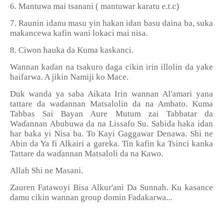
6. Mantuwa mai tsanani ( mantuwar karatu e.t.c)
7. Raunin idanu masu yin hakan idan basu daina ba, suka
makancewa kafin wani lokaci mai nisa.
8. Ciwon hauka da Kuma kaskanci.
Wannan ka
ɗ
an na tsakuro daga cikin irin illolin da yake
haifarwa. A jikin Namiji ko Mace.
Duk wanda ya saba Aikata Irin wannan Al'amari yana
tattare da wa
ɗ
annan Matsalolin da na Ambato. Kuma
Tabbas Sai Bayan Aure Mutum zai Tabbatar da
Wa
ɗ
annan Abubuwa da na Lissafo Su. Sabida haka idan
har baka yi Nisa ba. To Kayi Gaggawar Denawa. Shi ne
Abin da Ya fi Alkairi a gareka. Tin kafin ka Tsinci kanka
Tattare da wa
ɗ
annan Matsaloli da na Kawo.
Allah Shi ne Masani.
Zauren Fatawoyi Bisa Alkur'ani Da Sunnah. Ku kasance
damu cikin wannan group domin Fadakarwa...