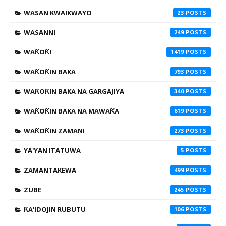
WASAN KWAIKWAYO
23
WASANNI
249
WAƘOƘI
1419
WAƘOƘIN BAKA
793
WAƘOƘIN BAKA NA GARGAJIYA
340
WAƘOƘIN BAKA NA MAWAƘA
619
WAƘOƘIN ZAMANI
273
YA'YAN ITATUWA
5
ZAMANTAKEWA
499
ZUBE
245
ƘA'IDOJIN RUBUTU
106