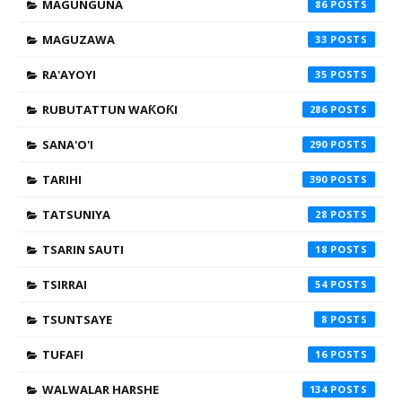
MAGUNGUNA
86
MAGUZAWA
33
RA'AYOYI
35
RUBUTATTUN WAƘOƘI
286
SANA'O'I
290
TARIHI
390
TATSUNIYA
28
TSARIN SAUTI
18
TSIRRAI
54
TSUNTSAYE
8
TUFAFI
16
WALWALAR HARSHE
134