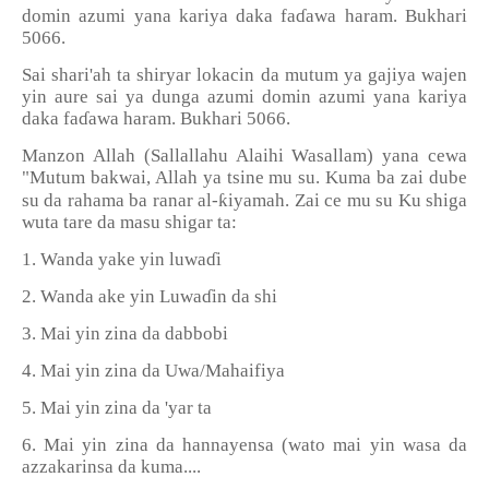
domin azumi yana kariya daka fa
ɗ
awa haram. Bukhari
5066.
Sai shari'ah ta shiryar lokacin da mutum ya gajiya wajen
yin aure sai ya dunga azumi domin azumi yana kariya
daka fa
ɗ
awa haram. Bukhari 5066.
Manzon Allah (Sallallahu Alaihi Wasallam) yana cewa
"Mutum bakwai, Allah ya tsine mu su. Kuma ba zai dube
ƙ
su da rahama ba ranar al-
iyamah. Zai ce mu su Ku shiga
wuta tare da masu shigar ta:
1. Wanda yake yin luwa
ɗ
i
2. Wanda ake yin Luwa
ɗ
in da shi
3. Mai yin zina da dabbobi
4. Mai yin zina da Uwa/Mahaifiya
5. Mai yin zina da 'yar ta
6. Mai yin zina da hannayensa (wato mai yin wasa da
azzakarinsa da kuma....