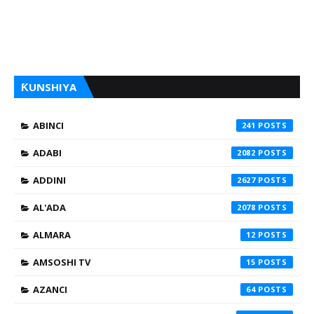
ƘUNSHIYA
ABINCI
241
ADABI
2082
ADDINI
2627
AL'ADA
2078
ALMARA
12
AMSOSHI TV
15
AZANCI
64