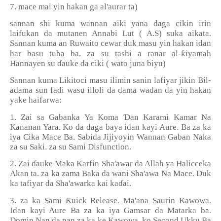
7. mace mai yin hakan ga al'aurar ta)
sannan shi kuma wannan aiki yana daga cikin irin
laifukan da mutanen Annabi Lut ( A.S) suka aikata.
Sannan kuma an Ruwaito cewar duk masu yin hakan idan
ƙ
har basu tuba ba. za su tashi a ranar al-
iyamah
Hannayen su
ɗ
auke da ciki ( wato juna biyu)
Sannan kuma Likitoci masu ilimin sanin lafiyar jikin Bil-
adama sun fadi wasu illoli da dama wadan da yin hakan
yake haifarwa:
Ɗ
1. Zai sa Gabanka Ya Koma
an Karami Kamar Na
Kananan Yara. Ko da daga baya idan kayi Aure. Ba za ka
iya Cika Mace Ba. Sabida Jijiyoyin Wannan Gaban Naka
za su Saki. za su Sami Disfunction.
2. Zai
ɗ
auke Maka Karfin Sha'awar da Allah ya Halicceka
Akan ta. za ka zama Baka da wani Sha'awa Na Mace. Duk
ka tafiyar da Sha'awarka kai ka
ɗ
ai.
Ƙ
3. za ka Sami
uick Release. Ma'ana Saurin Kawowa.
Idan kayi Aure Ba za ka iya Gamsar da Matarka ba.
Domin Nan da nan za ka ke Kawowa, ko Second Ukku Ba