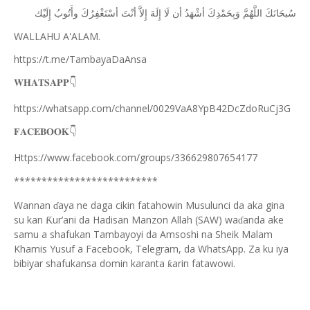
ﺳُﺒﺤَﺎﻧَﻚَ
ﺍﻟﻠَّﻬُﻢَّ
ﻭَﺑِﺤَﻤْﺪِﻙَ
ﺃﺷْﻬَﺪُ
ﺃﻥ
ﻟَﺎ
ﺇِﻟَﻪَ
ﺇِﻻَّ
ﺃﻧْﺖَ
ﺃﺳْﺘَﻐْﻔِﺮُﻙَ
ﻭﺃَﺗُﻮﺏُ
ﺇِﻟَﻴْﻚ
WALLAHU A'ALAM.
https://t.me/TambayaDaAnsa
👇
𝐖𝐇𝐀𝐓𝐒𝐀𝐏𝐏
https://whatsapp.com/channel/0029VaA8YpB42DcZdoRuCj3G
👇
𝐅𝐀𝐂𝐄𝐁𝐎𝐎𝐊
Https://www.facebook.com/groups/336629807654177
**************************
Wannan
aya ne daga cikin fatahowin Musulunci da aka gina
ɗ
su kan
ur’ani da Hadisan Manzon Allah (SAW) wa
anda ake
Ƙ
ɗ
samu a shafukan Tambayoyi da Amsoshi na Sheik Malam
Khamis Yusuf a Facebook, Telegram, da WhatsApp. Za ku iya
bibiyar shafukansa domin karanta
arin fatawowi.
ƙ