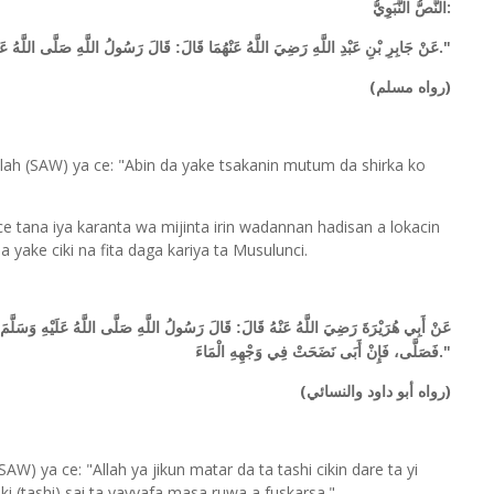
:
النَّصُّ النَّبَوِيُّ
."
عَنْ جَابِرِ بْنِ عَبْدِ اللَّهِ رَضِيَ اللَّهُ عَنْهُمَا قَالَ: قَالَ رَسُولُ اللَّهِ صَلَّى اللَّهُ عَلَ
(
)
رواه مسلم
llah (SAW) ya ce: "Abin da yake tsakanin mutum da shirka ko
 tana iya karanta wa mijinta irin wadannan hadisan a lokacin
a yake ciki na fita daga kariya ta Musulunci.
عَنْ أَبِي هُرَيْرَةَ رَضِيَ اللَّهُ عَنْهُ قَالَ: قَالَ رَسُولُ اللَّهِ صَلَّى اللَّهُ عَلَيْهِ وَسَلَّمَ
."
فَصَلَّى، فَإِنْ أَبَى نَضَحَتْ فِي وَجْهِهِ الْمَاءَ
(
)
رواه أبو داود والنسائي
W) ya ce: "Allah ya jikun matar da ta tashi cikin dare ta yi
 ki (tashi) sai ta yayyafa masa ruwa a fuskarsa."