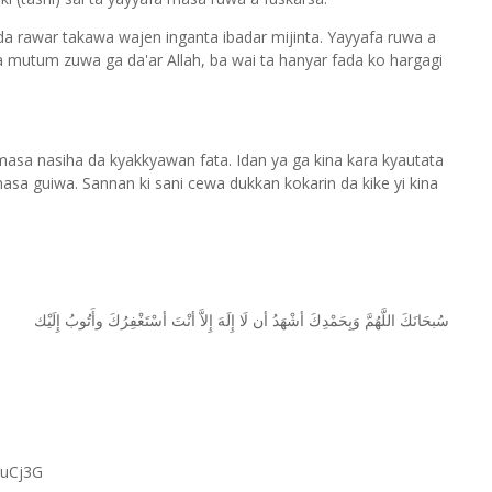
a rawar takawa wajen inganta ibadar mijinta. Yayyafa ruwa a
 mutum zuwa ga da'ar Allah, ba wai ta hanyar fada ko hargagi
masa nasiha da kyakkyawan fata. Idan ya ga kina kara kyautata
masa guiwa. Sannan ki sani cewa dukkan kokarin da kike yi kina
ﺳُﺒﺤَﺎﻧَﻚَ
ﺍﻟﻠَّﻬُﻢَّ
ﻭَﺑِﺤَﻤْﺪِﻙَ
ﺃﺷْﻬَﺪُ
ﺃﻥ
ﻟَﺎ
ﺇِﻟَﻪَ
ﺇِﻻَّ
ﺃﻧْﺖَ
ﺃﺳْﺘَﻐْﻔِﺮُﻙَ
ﻭﺃَﺗُﻮﺏُ
ﺇِﻟَﻴْﻚ
RuCj3G