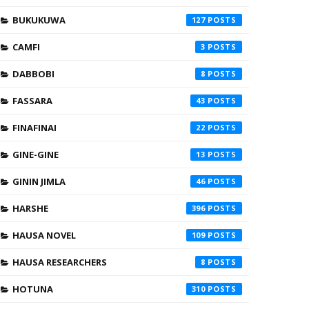
BUKUKUWA
127
CAMFI
3
DABBOBI
8
FASSARA
43
FINAFINAI
22
GINE-GINE
13
GININ JIMLA
46
HARSHE
396
HAUSA NOVEL
109
HAUSA RESEARCHERS
8
HOTUNA
310