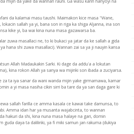
da mijin da yake da wannan rauni. Ga wasu karin hanyoyi na
 amfani da kalamai masu taushi. Maimakon kice masa "Wane,
, lokacin sallah ya yi, bana son in riga ka shiga Aljanna, ina son
nsa kike yi, ba wai kina nuna masa gazawarsa ba.
lar zuwa masallaci ne, to ki bukaci ya jatar da ke sallah a gida
 ya hana shi zuwa masallaci). Wannan zai sa ya ji nauyin kansa
atsun Allah Madaukakin Sarki. Ki dage da addu'a a lokutan
), kina rokon Allah ya sanya wa mijinki son ibada a zuciyarsa.
e za ta iya sanar da wani wanda mijin yake girmamawa, kamar
n a yi masa nasiha cikin sirri ba tare da ya san daga gare ki
ewa sallah farilla ce amma kasala ce kawai take damunsa, to
nubi. Amma idan har ya musanta wajabcinta, to wannan
da hakuri da shi, kina nuna masa halaye na gari, domin
 guda daya ta dalilinki, ya fi miki samun jan rakuma (dukiya