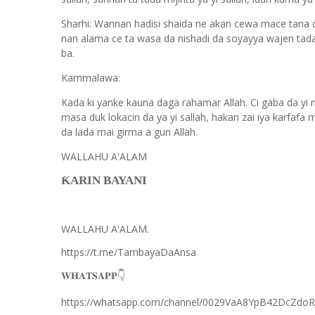
Sharhi: Wannan hadisi shaida ne akan cewa mace tana d
nan alama ce ta wasa da nishadi da soyayya wajen tada
ba.
Kammalawa:
Kada ki yanke kauna daga rahamar Allah. Ci gaba da yi 
masa duk lokacin da ya yi sallah, hakan zai iya karfafa 
da lada mai girma a gun Allah.
WALLAHU A'ALAM
ƘARIN BAYANI
WALLAHU A'ALAM.
https://t.me/TambayaDaAnsa
👇
𝐖𝐇𝐀𝐓𝐒𝐀𝐏𝐏
https://whatsapp.com/channel/0029VaA8YpB42DcZdo