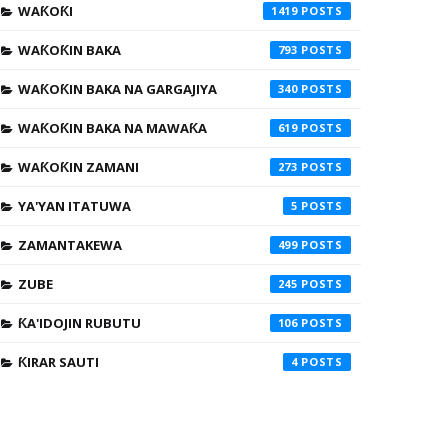
WAƘOƘI
1419
WAƘOƘIN BAKA
793
WAƘOƘIN BAKA NA GARGAJIYA
340
WAƘOƘIN BAKA NA MAWAƘA
619
WAƘOƘIN ZAMANI
273
YA'YAN ITATUWA
5
ZAMANTAKEWA
499
ZUBE
245
ƘA'IDOJIN RUBUTU
106
ƘIRAR SAUTI
4