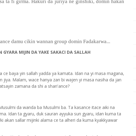
ƙ
 ta fi girma. Hakuri da juriya ne ginshi
i, domin hakan
sance damu cikin wannan group domin Fadakarwa...
 GYARA MIJIN DA YAKE SAKACI DA SALLAH
ta ce baya yin sallah yadda ya kamata. Idan na yi masa magana,
n jiya. Malam, wace hanya zan bi wajen yi masa nasiha da jan
tsayin zamana da shi a shari'ance?
 Musulmi da wanda ba Musulmi ba. Ta kasance itace aiki na
ama. Idan ta gyaru, duk sauran ayyuka sun gyaru, idan kuma ta
i akan sallar mijinki alama ce ta alheri da kuma kyakkyawar