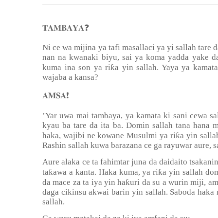
❓
𝐓𝐀𝐌𝐁𝐀𝐘𝐀
Ni ce wa mijina ya tafi masallaci ya yi sallah tare
nan na kwanaki biyu, sai ya koma yadda yake da
ƙ
kuma ina son ya ri
a yin sallah. Yaya ya kamata
wajaba a kansa?
❗
𝐀𝐌𝐒𝐀
’Yar uwa mai tambaya, ya kamata ki sani cewa sal
kyau ba tare da ita ba. Domin sallah tana han
ƙ
haka, wajibi ne kowane Musulmi ya ri
a yin sall
Rashin sallah kuwa barazana ce ga rayuwar aure, s
Aure alaka ce ta fahimtar juna da daidaito tsakani
ƙ
ƙ
ta
awa a kanta. Haka kuma, ya ri
a yin sallah do
ƙ
da mace za ta iya yin ha
uri da su a wurin miji, 
daga cikinsu akwai barin yin sallah. Saboda haka
sallah.