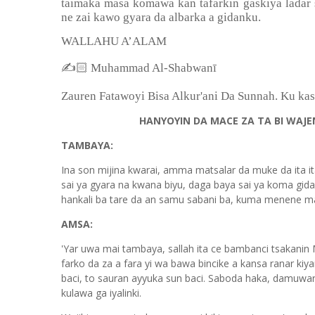
taimaka masa komawa kan tafarkin gaskiya ladar sa
ne zai kawo gyara da albarka a gidanku.
WALLAHU A’ALAM
✍
🏻
Muhammad Al-Shabwanī
Zauren Fatawoyi Bisa Alkur'ani Da Sunnah. Ku ka
HANYOYIN DA MACE ZA TA BI WAJEN
TAMBAYA:
Ina son mijina kwarai, amma matsalar da muke da ita i
sai ya gyara na kwana biyu, daga baya sai ya koma gida
hankali ba tare da an samu sabani ba, kuma menene ma
AMSA:
'Yar uwa mai tambaya, sallah ita ce bambanci tsakanin
farko da za a fara yi wa bawa bincike a kansa ranar kiy
baci, to sauran ayyuka sun baci. Saboda haka, damuwark
kulawa ga iyalinki.