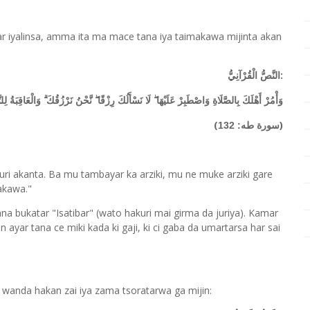
llar iyalinsa, amma ita ma mace tana iya taimakawa mijinta akan
:
النَّصُّ الْقُرْآنِيُّ
وَأْمُرْ أَهْلَكَ بِالصَّلَاةِ وَاصْطَبِرْ عَلَيْهَا ۖ لَا نَسْأَلُكَ رِزْقًا ۖ نَّحْنُ نَرْزُقُكَ ۗ وَالْعَاقِبَةُ لِلت
(
)
سورة طه: 132
kuri akanta. Ba mu tambayar ka arziki, mu ne muke arziki gare
akawa."
a bukatar "Isatibar" (wato hakuri mai girma da juriya). Kamar
yar tana ce miki kada ki gaji, ki ci gaba da umartarsa har sai
, wanda hakan zai iya zama tsoratarwa ga mijin: