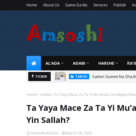
Home
About Us
Game Da Mu
Services
Publish
Ad
AL'ADA
ADABI
HARSHE
ƘA'
Sarkin Gummi Na Sha Bi
TARIHI
Danmadamin Sakkwato, 
TICKER
TARIHI
Home
Addini
Ta Yaya Mace Za Ta Yi Mu’amala Da Mijinta Wan
Ta Yaya Mace Za Ta Yi Mu’
Yin Sallah?
Amsoshi Kitchen
March 18, 2026