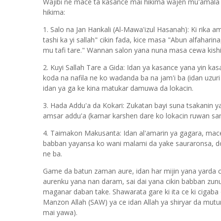
Wajibi ne mace ta kasance mai hikima wajen mu'amala 
hikima:
1. Salo na Jan Hankali (Al-Mawa'izul Hasanah): Ki rika
tashi ka yi sallah" cikin fada, kice masa "Abun alfaharina
mu tafi tare." Wannan salon yana nuna masa cewa kishi
2. Kuyi Sallah Tare a Gida: Idan ya kasance yana yin kasa
koda na nafila ne ko wadanda ba na jam'i ba (idan uzuri
idan ya ga ke kina matukar damuwa da lokacin.
3. Hada Addu'a da Kokari: Zukatan bayi suna tsakanin y
amsar addu'a (kamar karshen dare ko lokacin ruwan sama
4. Taimakon Makusanta: Idan al'amarin ya gagara, mac
babban yayansa ko wani malami da yake sauraronsa, domi
ne ba.
Game da batun zaman aure, idan har mijin yana yarda c
aurenku yana nan daram, sai dai yana cikin babban zu
maganar daban take. Shawarata gare ki ita ce ki cigaba 
Manzon Allah (SAW) ya ce idan Allah ya shiryar da mutum
mai yawa).