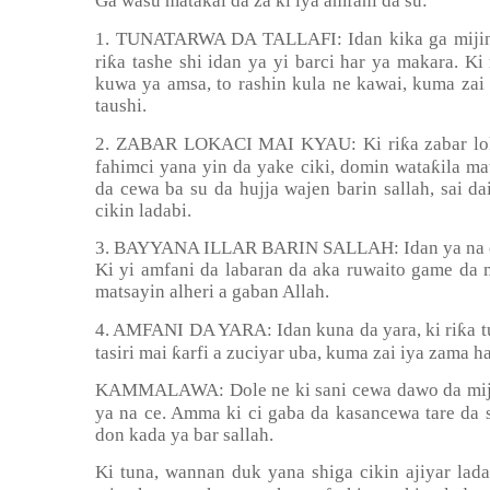
Ga wasu matakai da za ki iya amfani da su:
1. TUNATARWA DA TALLAFI: Idan kika ga mijinki 
ƙ
ri
a tashe shi idan ya yi barci har ya makara. K
kuwa ya amsa, to rashin kula ne kawai, kuma zai
taushi.
ƙ
2. ZABAR LOKACI MAI KYAU: Ki ri
a zabar lo
ƙ
fahimci yana yin da yake ciki, domin wata
ila ma
da cewa ba su da hujja wajen barin sallah, sai d
cikin ladabi.
3. BAYYANA ILLAR BARIN SALLAH: Idan ya na ce, 
Ki yi amfani da labaran da aka ruwaito game da m
matsayin alheri a gaban Allah.
ƙ
4. AMFANI DA YARA: Idan kuna da yara, ki ri
a 
ƙ
tasiri mai
arfi a zuciyar uba, kuma zai iya zama ha
KAMMALAWA: Dole ne ki sani cewa dawo da miji 
ya na ce. Amma ki ci gaba da kasancewa tare da s
don kada ya bar sallah.
Ki tuna, wannan duk yana shiga cikin ajiyar lad