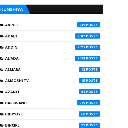
ƘUNSHIYA
ABINCI
241
ADABI
2082
ADDINI
2627
AL'ADA
2078
ALMARA
12
AMSOSHI TV
15
AZANCI
64
BARKWANCI
279
BIDIYOYI
60
BINCIKE
11