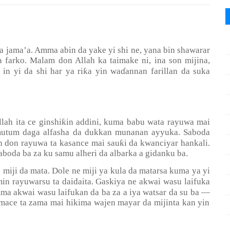
 da jama’a. Amma abin da yake yi shi ne, yana bin shawarar
 farko. Malam don Allah ka taimake ni, ina son mijina,
ƙ
 in yi da shi har ya ri
a yin wa
ɗ
annan farillan da suka
ƙ
lah ita ce ginshi
in addini, kuma babu wata rayuwa mai
a mutum daga alfasha da dukkan munanan ayyuka. Saboda
ƙ
ah don rayuwa ta kasance mai sau
i da kwanciyar hankali.
aboda ba za ku samu alheri da albarka a gidanku ba.
n miji da mata. Dole ne miji ya kula da matarsa kuma ya yi
min rayuwarsu ta daidaita. Gaskiya ne akwai wasu laifuka
amma akwai wasu laifukan da ba za a iya watsar da su ba
—
 mace ta zama mai hikima wajen mayar da mijinta kan yin