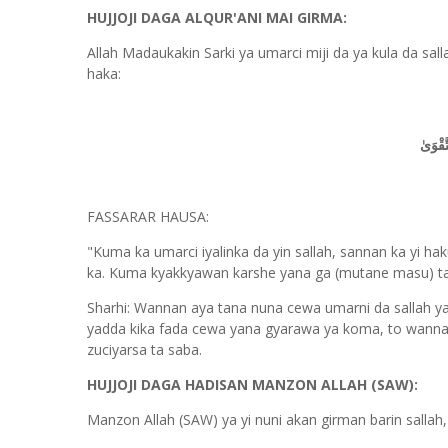
HUJJOJI DAGA ALQUR'ANI MAI GIRMA:
Allah Madaukakin Sarki ya umarci miji da ya kula da sa
haka:
َّقْوَىٰ
FASSARAR HAUSA:
"Kuma ka umarci iyalinka da yin sallah, sannan ka yi ha
ka. Kuma kyakkyawan karshe yana ga (mutane masu) t
Sharhi: Wannan aya tana nuna cewa umarni da sallah yan
yadda kika fada cewa yana gyarawa ya koma, to wannan a
zuciyarsa ta saba.
HUJJOJI DAGA HADISAN MANZON ALLAH (SAW):
Manzon Allah (SAW) ya yi nuni akan girman barin sallah