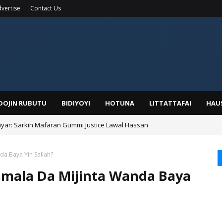
vertise
Contact Us
IDOJIN RUBUTU
BIDIYOYI
HOTUNA
LITTATTAFAI
HAU
yar: Sarkin Mafaran Gummi Justice Lawal Hassan
Alhaji, Barista Hwanarabul Usman Usman Kure Bungudu
da Baya Yin Sallah?
amala Da Mijinta Wanda Baya