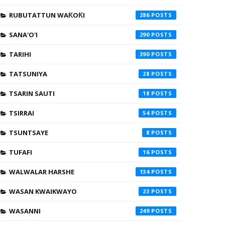
RUBUTATTUN WAƘOƘI
286
SANA'O'I
290
TARIHI
390
TATSUNIYA
28
TSARIN SAUTI
18
TSIRRAI
54
TSUNTSAYE
8
TUFAFI
16
WALWALAR HARSHE
134
WASAN KWAIKWAYO
23
WASANNI
249