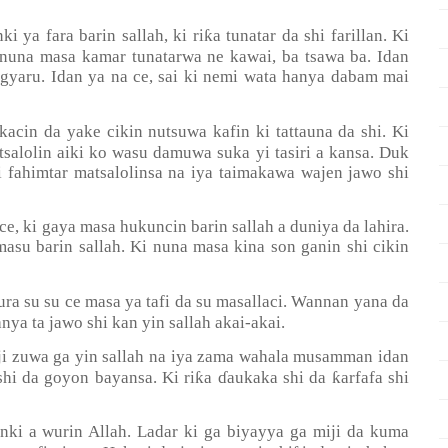
ƙ
ya fara barin sallah, ki ri
a tunatar da shi farillan. Ki
i nuna masa kamar tunatarwa ne kawai, ba tsawa ba. Idan
 gyaru. Idan ya na ce, sai ki nemi wata hanya dabam mai
kacin da yake cikin nutsuwa kafin ki tattauna da shi. Ki
tsalolin aiki ko wasu damuwa suka yi tasiri a kansa. Duk
ai fahimtar matsalolinsa na iya taimakawa wajen jawo shi
ki gaya masa hukuncin barin sallah a duniya da lahira.
asu barin sallah. Ki nuna masa kina son ganin shi cikin
tura su su ce masa ya tafi da su masallaci. Wannan yana da
nya ta jawo shi kan yin sallah akai-akai.
zuwa ga yin sallah na iya zama wahala musamman idan
ƙ
ƙ
hi da goyon bayansa. Ki ri
a
ɗ
aukaka shi da
arfafa shi
anki a wurin Allah. Ladar ki ga biyayya ga miji da kuma