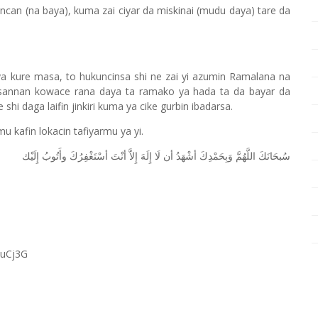
ncan (na baya), kuma zai ciyar da miskinai (mudu daya) tare da
ya kure masa, to hukuncinsa shi ne zai yi azumin Ramalana na
 sannan kowace rana daya ta ramako ya hada ta da bayar da
hi daga laifin jinkiri kuma ya cike gurbin ibadarsa.
 kafin lokacin tafiyarmu ya yi.
ﺳُﺒﺤَﺎﻧَﻚَ
ﺍﻟﻠَّﻬُﻢَّ
ﻭَﺑِﺤَﻤْﺪِﻙَ
ﺃﺷْﻬَﺪُ
ﺃﻥ
ﻟَﺎ
ﺇِﻟَﻪَ
ﺇِﻻَّ
ﺃﻧْﺖَ
ﺃﺳْﺘَﻐْﻔِﺮُﻙَ
ﻭﺃَﺗُﻮﺏُ
ﺇِﻟَﻴْﻚ
RuCj3G