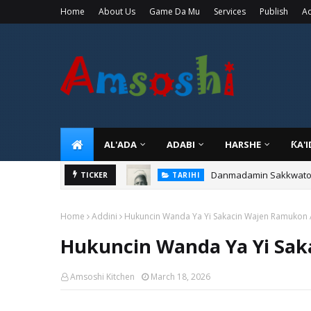
Home
About Us
Game Da Mu
Services
Publish
Ad
AL'ADA
ADABI
HARSHE
ƘA'
Danmadamin Sakkwato, 
TICKER
TARIHI
Home
Addini
Hukuncin Wanda Ya Yi Sakacin Wajen Ramukon
Hukuncin Wanda Ya Yi Sa
Amsoshi Kitchen
March 18, 2026