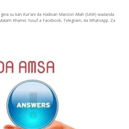
 gina su kan
ur’ani da Hadisan Manzon Allah (SAW) wa
anda
Ƙ
ɗ
Malam Khamis Yusuf a Facebook, Telegram, da WhatsApp. Za