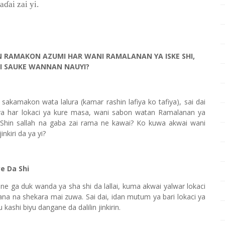
ka
ɗ
ai zai yi.
N RAMAKON AZUMI HAR WANI RAMALANAN YA ISKE SHI,
I SAUKE WANNAN NAUYI?
kamakon wata lalura (kamar rashin lafiya ko tafiya), sai dai
ya har lokaci ya kure masa, wani sabon watan Ramalanan ya
 Shin sallah na gaba zai rama ne kawai? Ko kuwa akwai wani
kiri da ya yi?
e Da Shi
e ga duk wanda ya sha shi da lallai, kuma akwai yalwar lokaci
 na shekara mai zuwa. Sai dai, idan mutum ya bari lokaci ya
ashi biyu dangane da dalilin jinkirin.