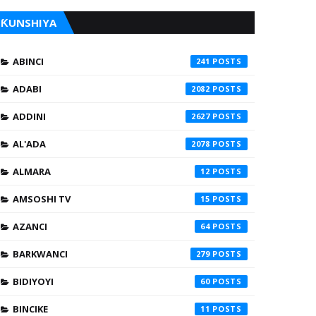
ƘUNSHIYA
ABINCI
241
ADABI
2082
ADDINI
2627
AL'ADA
2078
ALMARA
12
AMSOSHI TV
15
AZANCI
64
BARKWANCI
279
BIDIYOYI
60
BINCIKE
11