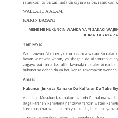
ramukon, to ba zai ha
ɗ
a da ciyarwar ba, ramukon 
WALLAHU A'ALAM.
ƘARIN BAYANI
MENE NE HUKUNCIN WANDA YA YI SAKACI WAJE
KUMA TA YAYA ZA
Tambaya:
Wani bawan Allah ne ya sha azumi a watan Ramalana sa
bayan wucewar watan, ya shagala da al'amuran duni
zagayo bai rama tsofaffin kwanakin da ake binsa ba.
hukunci na daban da ya hau kansa sakamakon wannan jin
Amsa:
Hukuncin Jinkirta Ramako Da Kaffarar Da Take Biy
A addinin Musulunci, ramakon azumin Ramalana wajibi n
daga karshen Ramalana har zuwa farkon watan Ramalana
kure masa har wani azumin ya iske shi, hukuncin ya kasu k
1. Jinkiri Sakamakon Sakaci Da Shagala (Al-Ifrat)