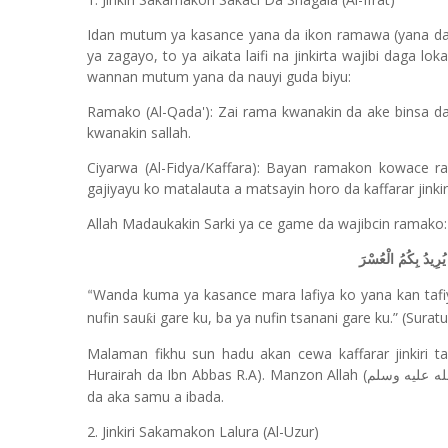
Idan mutum ya kasance yana da ikon ramawa (yana da l
ya zagayo, to ya aikata laifi na jinkirta wajibi daga 
wannan mutum yana da nauyi guda biyu:
Ramako (Al-Qada'): Zai rama kwanakin da ake binsa
kwanakin sallah.
Ciyarwa (Al-Fidya/Kaffara): Bayan ramakon kowace ra
gajiyayu ko matalauta a matsayin horo da kaffarar jinkiri
Allah Madaukakin Sarki ya ce game da wajibcin ramako:
يُرِيدُ بِكُمُ الْعُسْرَ
Wanda kuma ya kasance mara lafiya ko yana kan tafiy
“
nufin sau
i gare ku, ba ya nufin tsanani gare ku.” (Surat
ƙ
Malaman fikhu sun hadu akan cewa kaffarar jinkiri t
Hurairah da Ibn Abbas R.A). Manzon Allah (
له عليه وسلم
da aka samu a ibada.
2. Jinkiri Sakamakon Lalura (Al-Uzur)