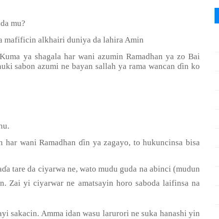
 da mu?
 mafificin alkhairi duniya da lahira Amin
 Kuma ya shagala har wani azumin Ramadhan ya zo Bai
dauki sabon azumi ne bayan sallah ya rama wancan
ɗ
in ko
hu.
an har wani Ramadhan
ɗ
in ya zagayo, to hukuncinsa bisa
a
ɗ
a tare da ciyarwa ne, wato mudu guda na abinci (mudun
n. Zai yi ciyarwar ne amatsayin horo saboda laifinsa na
ayi sakacin. Amma idan wasu larurori ne suka hanashi yin