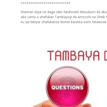
**************************
Wannan
aya ne daga cikin fatahowin Musulunci da aka
ɗ
ake samu a shafukan Tambayoyi da Amsoshi na Sheik 
ku iya bibiyar shafukansa domin karanta
arin fatawowi.
ƙ