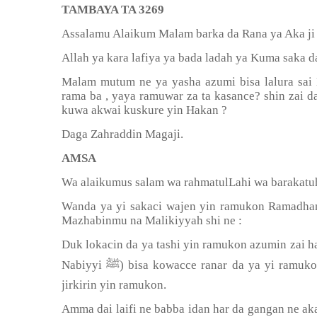
TAMBAYA TA 3269
Assalamu Alaikum Malam barka da Rana ya Aka ji
Allah ya kara lafiya ya bada ladah ya Kuma saka da
Malam mutum ne ya yasha azumi bisa lalura sai
rama ba , yaya ramuwar za ta kasance? shin zai 
kuwa akwai kuskure yin Hakan ?
Daga Zahraddin Magaji.
AMSA
Wa alaikumus salam wa rahmatulLahi wa barakatu
Wanda ya yi sakaci wajen yin ramukon Ramadh
Mazhabinmu na Malikiyyah shi ne :
Duk lokacin da ya tashi yin ramukon azumin zai h
ﷺ
Nabiyyi
) bisa kowacce ranar da ya yi ramuko
jirkirin yin ramukon.
Amma dai laifi ne babba idan har da gangan ne ak