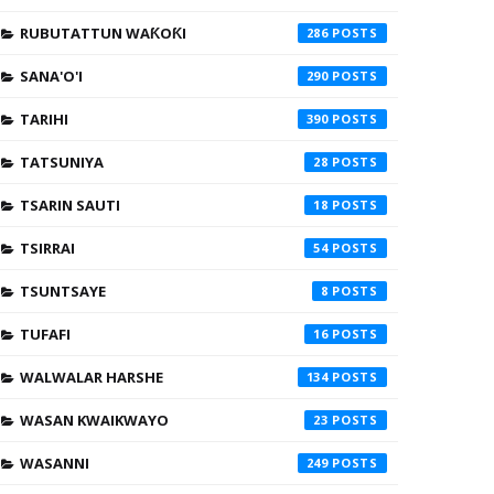
RUBUTATTUN WAƘOƘI
286
SANA'O'I
290
TARIHI
390
TATSUNIYA
28
TSARIN SAUTI
18
TSIRRAI
54
TSUNTSAYE
8
TUFAFI
16
WALWALAR HARSHE
134
WASAN KWAIKWAYO
23
WASANNI
249