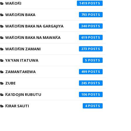
WAƘOƘI
1419
WAƘOƘIN BAKA
793
WAƘOƘIN BAKA NA GARGAJIYA
340
WAƘOƘIN BAKA NA MAWAƘA
619
WAƘOƘIN ZAMANI
273
YA'YAN ITATUWA
5
ZAMANTAKEWA
499
ZUBE
245
ƘA'IDOJIN RUBUTU
106
ƘIRAR SAUTI
4