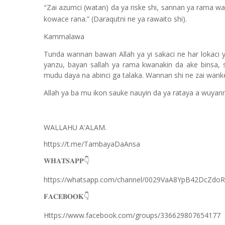
Zai azumci (watan) da ya riske shi, sannan ya rama wa
“
kowace rana.” (Daraqutni ne ya rawaito shi).
Kammalawa
Tunda wannan bawan Allah ya yi sakaci ne har lokaci 
yanzu, bayan sallah ya rama kwanakin da ake binsa,
mudu daya na abinci ga talaka. Wannan shi ne zai wanke s
Allah ya ba mu ikon sauke nauyin da ya rataya a wuyanmu
WALLAHU A'ALAM.
https://t.me/TambayaDaAnsa
👇
𝐖𝐇𝐀𝐓𝐒𝐀𝐏𝐏
https://whatsapp.com/channel/0029VaA8YpB42DcZdo
👇
𝐅𝐀𝐂𝐄𝐁𝐎𝐎𝐊
Https://www.facebook.com/groups/336629807654177