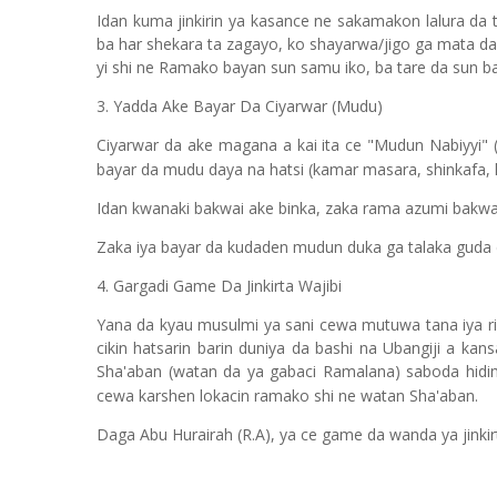
Idan kuma jinkirin ya kasance ne sakamakon lalura da 
ba har shekara ta zagayo, ko shayarwa/jigo ga mata da y
yi shi ne Ramako bayan sun samu iko, ba tare da sun bay
3. Yadda Ake Bayar Da Ciyarwar (Mudu)
Ciyarwar da ake magana a kai ita ce "Mudun Nabiyyi" 
bayar da mudu daya na hatsi (kamar masara, shinkafa, k
Idan kwanaki bakwai ake binka, zaka rama azumi bakw
Zaka iya bayar da kudaden mudun duka ga talaka guda
4. Gargadi Game Da Jinkirta Wajibi
Yana da kyau musulmi ya sani cewa mutuwa tana iya ri
cikin hatsarin barin duniya da bashi na Ubangiji a k
Sha'aban (watan da ya gabaci Ramalana) saboda hidi
cewa karshen lokacin ramako shi ne watan Sha'aban.
Daga Abu Hurairah (R.A), ya ce game da wanda ya jinki