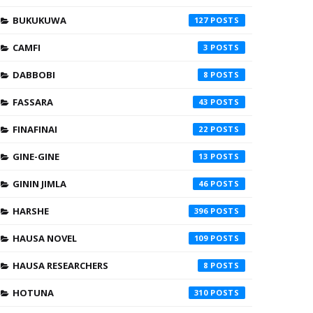
BUKUKUWA
127
CAMFI
3
DABBOBI
8
FASSARA
43
FINAFINAI
22
GINE-GINE
13
GININ JIMLA
46
HARSHE
396
HAUSA NOVEL
109
HAUSA RESEARCHERS
8
HOTUNA
310