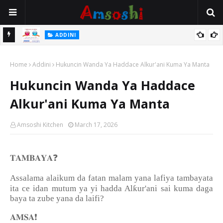
 Gudu
ADDINI
Na Yi Mafarki Ana Bikina, Kafin A Daura Aure Sai Na Farka
Home
Addini
Hukuncin Wanda Ya Haddace Alkur'ani Kuma Ya Manta
Hukuncin Wanda Ya Haddace
Alkur'ani Kuma Ya Manta
Amsoshi Kitchen
March 17, 2026
❓
𝐓𝐀𝐌𝐁𝐀𝐘𝐀
Assalama alaikum da fatan malam yana lafiya tambayata
ƙ
ita ce idan mutum ya yi hadda Al
ur'ani sai kuma daga
baya ta zube yana da laifi?
❗
𝐀𝐌𝐒𝐀