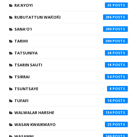
RA'AYOYI
35
RUBUTATTUN WAƘOƘI
286
SANA'O'I
290
TARIHI
390
TATSUNIYA
28
TSARIN SAUTI
18
TSIRRAI
54
TSUNTSAYE
8
TUFAFI
16
WALWALAR HARSHE
134
WASAN KWAIKWAYO
23
WASANNI
249