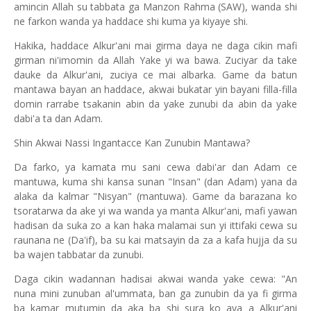
amincin Allah su tabbata ga Manzon Rahma (SAW), wanda shi
ne farkon wanda ya haddace shi kuma ya kiyaye shi.
Hakika, haddace Alkur'ani mai girma daya ne daga cikin mafi
girman ni'imomin da Allah Yake yi wa bawa. Zuciyar da take
dauke da Alkur'ani, zuciya ce mai albarka. Game da batun
mantawa bayan an haddace, akwai bukatar yin bayani filla-filla
domin rarrabe tsakanin abin da yake zunubi da abin da yake
dabi'a ta dan Adam.
Shin Akwai Nassi Ingantacce Kan Zunubin Mantawa?
Da farko, ya kamata mu sani cewa dabi'ar dan Adam ce
mantuwa, kuma shi kansa sunan "Insan" (dan Adam) yana da
alaka da kalmar "Nisyan" (mantuwa). Game da barazana ko
tsoratarwa da ake yi wa wanda ya manta Alkur'ani, mafi yawan
hadisan da suka zo a kan haka malamai sun yi ittifaki cewa su
raunana ne (Da'if), ba su kai matsayin da za a kafa hujja da su
ba wajen tabbatar da zunubi.
Daga cikin wadannan hadisai akwai wanda yake cewa: "An
nuna mini zunuban al'ummata, ban ga zunubin da ya fi girma
ba kamar mutumin da aka ba shi sura ko aya a Alkur'ani