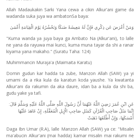
Allah Madaukakin Sarki Yana cewa a cikin Alkur'ani game da
wadanda suka juya wa ambatonSa baya:
وَمَنْ أَعْرَضَ عَن ذِكْرِي فَإِنَّ لَهُ مَعِيشَةً ضَنكًا وَنَحْشُرُهُ يَوْمَ الْقِيَامَةِ أَعْمَىٰ
"Kuma wanda ya juya baya ga Ambato Na (Alkur'ani), to lalle
ne yana da rayuwa mai kunci, kuma muna tayar da shi a ranar
kiyama yana makaho." (Suratu Taha: 124)
Muhimmancin Muraja'a (Maimaita Karatu)
Domin gudun kar hadda ta zube, Manzon Allah (SAW) ya yi
umarni da a rika kula da karatun koda yaushe. Ya kwatanta
Alkur'ani da rakumin da aka daure, idan ba a kula da shi ba,
gudu yake ya tafi.
عَنِ ابْنِ عُمَرَ رَضِيَ اللَّهُ عَنْهُمَا أَنَّ رَسُولَ اللَّهِ صَلَّى اللَّهُ عَلَيْهِ وَسَلَّمَ قَالَ:
إِنَّمَا مَثَلُ صَاحِبِ الْقُرْآنِ كَمَثَلِ صَاحِبِ الْإِبِلِ الْمُعَقَّلَةِ، إِنْ عَاهَدَ عَلَيْهَا
أَمْسَكَهَا، وَإِنْ أَطْلَقَهَا ذَهَبَتْ
Daga Ibn Umar (R.A), lalle Manzon Allah (SAW) ya ce: "Misalin
ma'abucin Alkur'ani (mai hadda) kamar misalin mai rakumi ne