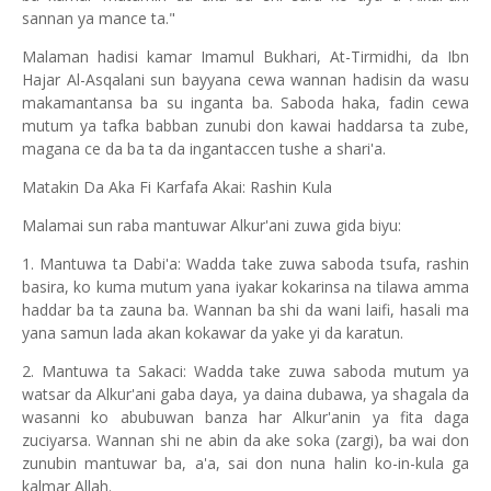
sannan ya mance ta."
Malaman hadisi kamar Imamul Bukhari, At-Tirmidhi, da Ibn
Hajar Al-Asqalani sun bayyana cewa wannan hadisin da wasu
makamantansa ba su inganta ba. Saboda haka, fadin cewa
mutum ya tafka babban zunubi don kawai haddarsa ta zube,
magana ce da ba ta da ingantaccen tushe a shari'a.
Matakin Da Aka Fi Karfafa Akai: Rashin Kula
Malamai sun raba mantuwar Alkur'ani zuwa gida biyu:
1. Mantuwa ta Dabi'a: Wadda take zuwa saboda tsufa, rashin
basira, ko kuma mutum yana iyakar kokarinsa na tilawa amma
haddar ba ta zauna ba. Wannan ba shi da wani laifi, hasali ma
yana samun lada akan kokawar da yake yi da karatun.
2. Mantuwa ta Sakaci: Wadda take zuwa saboda mutum ya
watsar da Alkur'ani gaba daya, ya daina dubawa, ya shagala da
wasanni ko abubuwan banza har Alkur'anin ya fita daga
zuciyarsa. Wannan shi ne abin da ake soka (zargi), ba wai don
zunubin mantuwar ba, a'a, sai don nuna halin ko-in-kula ga
kalmar Allah.