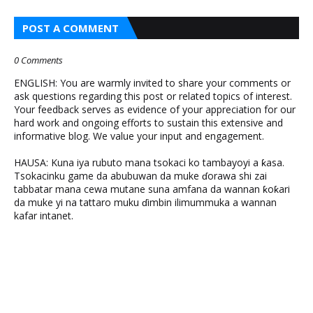
POST A COMMENT
0 Comments
ENGLISH: You are warmly invited to share your comments or
ask questions regarding this post or related topics of interest.
Your feedback serves as evidence of your appreciation for our
hard work and ongoing efforts to sustain this extensive and
informative blog. We value your input and engagement.
HAUSA: Kuna iya rubuto mana tsokaci ko tambayoyi a ƙasa.
Tsokacinku game da abubuwan da muke ɗorawa shi zai
tabbatar mana cewa mutane suna amfana da wannan ƙoƙari
da muke yi na tattaro muku ɗimbin ilimummuka a wannan
kafar intanet.