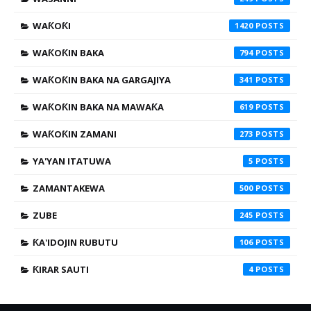
WAƘOƘI
1420
WAƘOƘIN BAKA
794
WAƘOƘIN BAKA NA GARGAJIYA
341
WAƘOƘIN BAKA NA MAWAƘA
619
WAƘOƘIN ZAMANI
273
YA'YAN ITATUWA
5
ZAMANTAKEWA
500
ZUBE
245
ƘA'IDOJIN RUBUTU
106
ƘIRAR SAUTI
4