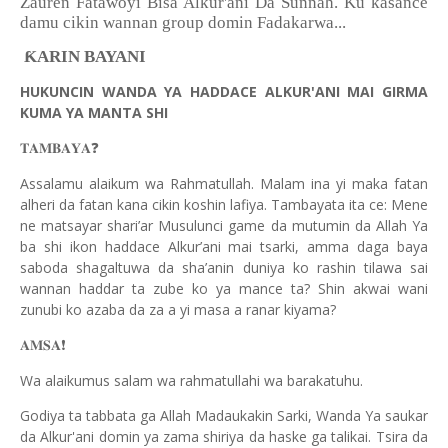
Zauren Fatawoyi Bisa Alkur'ani Da Sunnah. Ku kasance
damu cikin wannan group domin Fadakarwa...
ƘARIN BAYANI
HUKUNCIN WANDA YA HADDACE ALKUR'ANI MAI GIRMA
KUMA YA MANTA SHI
❓
𝐓𝐀𝐌𝐁𝐀𝐘𝐀
Assalamu alaikum wa Rahmatullah. Malam ina yi maka fatan
alheri da fatan kana cikin koshin lafiya. Tambayata ita ce: Mene
ne matsayar shari’ar Musulunci game da mutumin da Allah Ya
ba shi ikon haddace Alkur’ani mai tsarki, amma daga baya
saboda shagaltuwa da sha’anin duniya ko rashin tilawa sai
wannan haddar ta zube ko ya mance ta? Shin akwai wani
zunubi ko azaba da za a yi masa a ranar kiyama?
❗
𝐀𝐌𝐒𝐀
Wa alaikumus salam wa rahmatullahi wa barakatuhu.
Godiya ta tabbata ga Allah Madaukakin Sarki, Wanda Ya saukar
da Alkur'ani domin ya zama shiriya da haske ga talikai. Tsira da