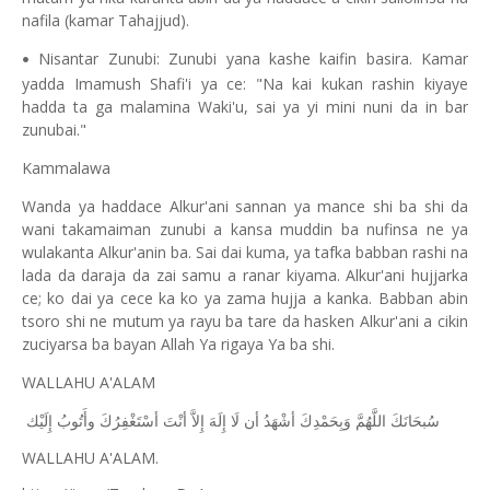
nafila (kamar Tahajjud).
Nisantar Zunubi: Zunubi yana kashe kaifin basira. Kamar
•
yadda Imamush Shafi'i ya ce: "Na kai kukan rashin kiyaye
hadda ta ga malamina Waki'u, sai ya yi mini nuni da in bar
zunubai."
Kammalawa
Wanda ya haddace Alkur'ani sannan ya mance shi ba shi da
wani takamaiman zunubi a kansa muddin ba nufinsa ne ya
wulakanta Alkur'anin ba. Sai dai kuma, ya tafka babban rashi na
lada da daraja da zai samu a ranar kiyama. Alkur'ani hujjarka
ce; ko dai ya cece ka ko ya zama hujja a kanka. Babban abin
tsoro shi ne mutum ya rayu ba tare da hasken Alkur'ani a cikin
zuciyarsa ba bayan Allah Ya rigaya Ya ba shi.
WALLAHU A'ALAM
ﺳُﺒﺤَﺎﻧَﻚَ
ﺍﻟﻠَّﻬُﻢَّ
ﻭَﺑِﺤَﻤْﺪِﻙَ
ﺃﺷْﻬَﺪُ
ﺃﻥ
ﻟَﺎ
ﺇِﻟَﻪَ
ﺇِﻻَّ
ﺃﻧْﺖَ
ﺃﺳْﺘَﻐْﻔِﺮُﻙَ
ﻭﺃَﺗُﻮﺏُ
ﺇِﻟَﻴْﻚ
WALLAHU A'ALAM.