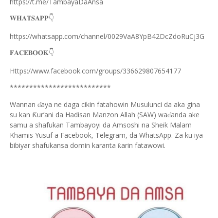
https://t.me/TambayaDaAnsa
👇
𝐖𝐇𝐀𝐓𝐒𝐀𝐏𝐏
https://whatsapp.com/channel/0029VaA8YpB42DcZdoRuCj3G
👇
𝐅𝐀𝐂𝐄𝐁𝐎𝐎𝐊
Https://www.facebook.com/groups/336629807654177
**************************
Wannan
aya ne daga cikin fatahowin Musulunci da aka gina
ɗ
su kan
ur’ani da Hadisan Manzon Allah (SAW) wa
anda ake
Ƙ
ɗ
samu a shafukan Tambayoyi da Amsoshi na Sheik Malam
Khamis Yusuf a Facebook, Telegram, da WhatsApp. Za ku iya
bibiyar shafukansa domin karanta
arin fatawowi.
ƙ