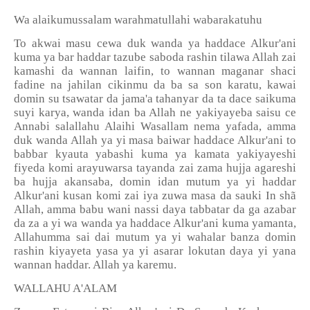
Wa alaikumussalam warahmatullahi wabarakatuhu
To akwai masu cewa duk wanda ya haddace Alkur'ani
kuma ya bar haddar tazube saboda rashin tilawa Allah zai
kamashi da wannan laifin, to wannan maganar shaci
fadine na jahilan cikinmu da ba sa son karatu, kawai
domin su tsawatar da jama'a tahanyar da ta dace saikuma
suyi karya, wanda idan ba Allah ne yakiyayeba saisu ce
Annabi salallahu Alaihi Wasallam nema yafada, amma
duk wanda Allah ya yi masa baiwar haddace Alkur'ani to
babbar kyauta yabashi kuma ya kamata yakiyayeshi
fiyeda komi arayuwarsa tayanda zai zama hujja agareshi
ba hujja akansaba, domin idan mutum ya yi haddar
Alkur'ani kusan komi zai iya zuwa masa da sauki In shã
Allah, amma babu wani nassi daya tabbatar da ga azabar
da za a yi wa wanda ya haddace Alkur'ani kuma yamanta,
Allahumma sai dai mutum ya yi wahalar banza domin
rashin kiyayeta yasa ya yi asarar lokutan daya yi yana
wannan haddar. Allah ya karemu.
WALLAHU A'ALAM