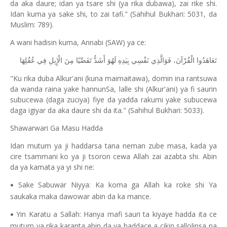
da aka daure; idan ya tsare shi (ya rika dubawa), zai rike shi.
Idan kuma ya sake shi, to zai tafi." (Sahihul Bukhari: 5031, da
Muslim: 789).
A wani hadisin kuma, Annabi (SAW) ya ce:
تَعَاهَدُوا الْقُرْآنَ، فَوَالَّذِي نَفْسِي بِيَدِهِ لَهُوَ أَشَدُّ تَفَصِّيًا مِنَ الْإِبِلِ فِي عُقُلِهَا
"Ku rika duba Alkur'ani (kuna maimaitawa), domin ina rantsuwa
da wanda raina yake hannunSa, lalle shi (Alkur'ani) ya fi saurin
subucewa (daga zuciya) fiye da yadda rakumi yake subucewa
daga igiyar da aka daure shi da ita." (Sahihul Bukhari: 5033).
Shawarwari Ga Masu Hadda
Idan mutum ya ji haddarsa tana neman zube masa, kada ya
cire tsammani ko ya ji tsoron cewa Allah zai azabta shi. Abin
da ya kamata ya yi shi ne:
Sake Sabuwar Niyya: Ka koma ga Allah ka roke shi Ya
•
saukaka maka dawowar abin da ka mance.
Yin Karatu a Sallah: Hanya mafi sauri ta kiyaye hadda ita ce
•
mutum ya rika karanta abin da ya haddace a cikin sallolinsa na