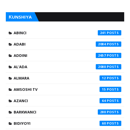
ƘUNSHIYA
ABINCI
241
ADABI
2084
ADDINI
2657
AL'ADA
2080
ALMARA
12
AMSOSHI TV
15
AZANCI
64
BARKWANCI
280
BIDIYOYI
60