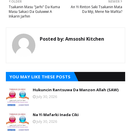
OLDER
NEWER
Tsakanin Masu "Jarhi" Da Kuma
An Yi Rinton Saki Tsakanin Mata
Masu Sakaci Da Guluwwi A
Da Miji, Mene Ne Mafita?
Inkarin Jarhin
Posted by:
Amsoshi Kitchen
YOU MAY LIKE THESE POSTS
Hukuncin Rantsuwa Da Manzon Allah (SAW)
July 30, 2026
Na Yi Mafarki Inada Ciki
July 30, 2026