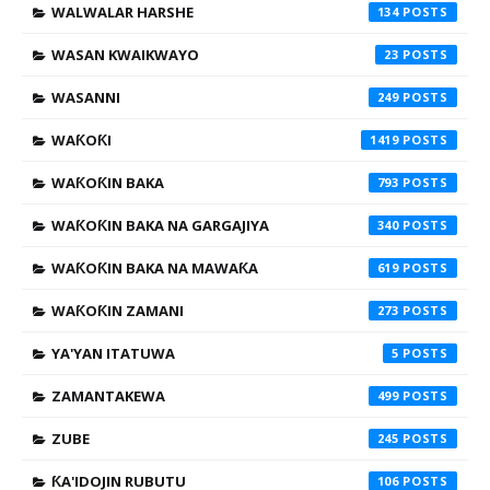
WALWALAR HARSHE
134
WASAN KWAIKWAYO
23
WASANNI
249
WAƘOƘI
1419
WAƘOƘIN BAKA
793
WAƘOƘIN BAKA NA GARGAJIYA
340
WAƘOƘIN BAKA NA MAWAƘA
619
WAƘOƘIN ZAMANI
273
YA'YAN ITATUWA
5
ZAMANTAKEWA
499
ZUBE
245
ƘA'IDOJIN RUBUTU
106