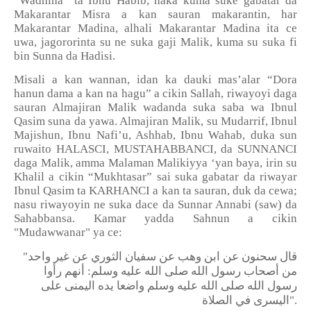
“Wadhiha” ta Ibnu Habib, haka kuma suke gabatar da
Makarantar Misra a kan sauran makarantin, har
Makarantar Madina, alhali Makarantar Madina ita ce
uwa, jagororinta su ne suka gaji Malik, kuma su suka fi
bin Sunna da Hadisi.
Misali a kan wannan, idan ka dauki mas’alar “Dora
hanun dama a kan na hagu” a cikin Sallah, riwayoyi daga
sauran Almajiran Malik wadanda suka saba wa Ibnul
Qasim suna da yawa. Almajiran Malik, su Mudarrif, Ibnul
Majishun, Ibnu Nafi’u, Ashhab, Ibnu Wahab, duka sun
ruwaito HALASCI, MUSTAHABBANCI, da SUNNANCI
daga Malik, amma Malaman Malikiyya ‘yan baya, irin su
Khalil a cikin “Mukhtasar” sai suka gabatar da riwayar
Ibnul Qasim ta KARHANCI a kan ta sauran, duk da cewa;
nasu riwayoyin ne suka dace da Sunnar Annabi (saw) da
Sahabbansa. Kamar yadda Sahnun a cikin
"Mudawwanar" ya ce:
"
قال سحنون عن ابن وهب عن سفيان الثوري عن غير واحد
من أصحاب رسول الله صلى الله عليه وسلم: أنهم رأوا
رسول الله صلى الله عليه وسلم واضعا يده اليمنى على
اليسرى في الصلاة
".