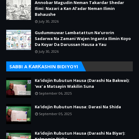
Annobar Magudin Neman Takardar Shedar
Ilimi: Nazari a Kan Al’adar Neman Ilimin
Bahaushe
July 30, 2026
Gudummuwar Lambatattun Na’urorin
Sadarwa Na Zamani Wajen Inganta Ilimin Koyo
Da Koyar Da Darussan Hausa a Yau
July 30, 2026
SABBI A ƘARƘASHIN BIDIYOYI
Ka'idojin Rubutun Hausa (Darashi Na Bakwai):
'wa' a Matsayin Wakilin Suna
September 06, 2025
Ka'idojin Rubutun Hausa: Darasi Na Shida
September 05, 2025
Ka'idojin Rubutun Hausa (Darashi Na Biyar):