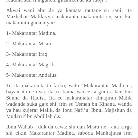
Akwai wani abu da ya kamata mutane su sani; ita
Mazhabar Malikiyya makaranta makaranta ce, sun kai
makarantu guda biyar:
1- Makarantar Madina.
2- Makarantar Misra.
3- Makarantar Iraq.
4- Makarantar Magrib.
5- Makarantar Andalus.
To ita makaranta ta farko, wato “Makarantar Madina”,
bayan ita ce uwa, ita ce kuma wacce ta ginu a kan bin
Sunna da Hadisi. Ita ce makaranatar almajiran Malik
wadanda suka gaje shi, irin su Usman bn Kinana, wanda
ya hau kujerar Malik, da Ibnu Nafi’u, Ibnul Majishun da
Mudarrif bn Abdillah d.s.
Ibnu Wahab - duk da cewa; shi dan Misra ne - ana kirga
shi cikin Makarantar Madina, saboda Manhajinsa irin