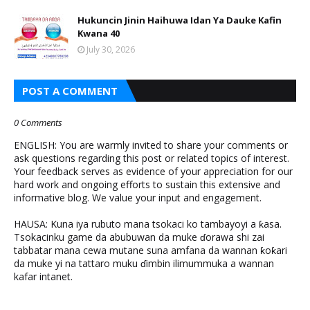
Hukuncin Jinin Haihuwa Idan Ya Dauke Kafin
Kwana 40
July 30, 2026
POST A COMMENT
0 Comments
ENGLISH: You are warmly invited to share your comments or
ask questions regarding this post or related topics of interest.
Your feedback serves as evidence of your appreciation for our
hard work and ongoing efforts to sustain this extensive and
informative blog. We value your input and engagement.
HAUSA: Kuna iya rubuto mana tsokaci ko tambayoyi a ƙasa.
Tsokacinku game da abubuwan da muke ɗorawa shi zai
tabbatar mana cewa mutane suna amfana da wannan ƙoƙari
da muke yi na tattaro muku ɗimbin ilimummuka a wannan
kafar intanet.