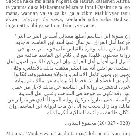
Saboda haka mu a nan Nigeria da sauran kasashen Afirka
ta yamma duka Makarantar Misra ta Ibnul Qasim ce ta iso
mana, wannan ya sa za ka ga a cikin Malikiyyar tasu
akwai ra’ayoyi da yawa, wadanda suka saba Hadisai
ingantattu. Shi ya sa Ibnu Taimiyya ya ce:
"
إن مدونة ابن القاسم أصلها مسائل أسد بن الفرات التي
فرعها أهل العراق، ثم سأل عنها أسد ابن القاسم. فأجابه
بالنقل عن مالك، وتارة بالقياس على قوله، ثم أصلها في
رواية سحنون، فلهذا يقع في كلام ابن القاسم طائفة من
الميل إلى أقوال أهل العراق، وإن لم يكن ذلك من أصول أهل
المدينة. ثم اتفق أنه لما انتشر مذهب مالك بالأندلس، وكان
يحيى بن يحيى عامل الأندلس، والولاة يستشيرونه، فكانوا
يأمرون القضاة أن لا يقضوا إلا بروايته عن مالك، ثم رواية
غيره، فانتشرت رواية ابن القاسم عن مالك لأجل من عمل
بها، وقد تكون مرجوحة في المذهب وعمل أهل المدينة
والسنة، حتى صاروا يتركون رواية الموطأ الذي هو متواتر عن
مالك، وما زال يحدث به إلى أن مات لرواية ابن القاسم، وإن
كان طائفة من أئمة المالكية أنكروا ذلك
".
مجموع الفتاوى
(20/ 327 - 328)
Ma’ana; "Mudawwana" asalinta mas’aloli ne na ‘yan Iraq