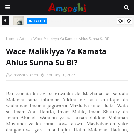
TARIHI
e Lawal
Danmadamin Sakkwato, Alhaji, Barista Hwanarabul Usman
Home
Usman Kure Bungudu
Addini
Wace Malikiyya Ya Kamata Ahlus Sunna Su Bi?
Wace Malikiyya Ya Kamata
Ahlus Sunna Su Bi?
Amsoshi Kitchen
February 10, 2026
Bai kamata ka ce ba ruwanka da Mazhaba ba, saboda
Malamai suna fahimtar Addini ne bisa ka’idojin da
wadannan Imamai jagororin Mazhaba suka shata. Wato
su Imam Abu Hanifa, Imam Malik, Imam Shafi’iy da
Imam Ahmad. Wannan ya sa kusan dukkan Malaman
Muslunci za ka samu kowa akwai Mazhabar da yake
dangantuwa gare ta a Fiqhu. Hatta Malaman Hadisin,