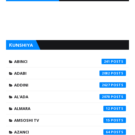
ƘUNSHIYA
ABINCI
241
ADABI
2082
ADDINI
2627
AL'ADA
2078
ALMARA
12
AMSOSHI TV
15
AZANCI
64