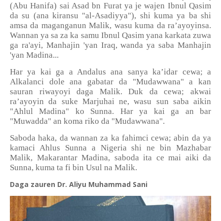
(Abu Hanifa) sai Asad bn Furat ya je wajen Ibnul Qasim
da su (ana kiransu "al-Asadiyya"), shi kuma ya ba shi
amsa da maganganun Malik, wasu kuma da ra’ayoyinsa.
Wannan ya sa za ka samu Ibnul Qasim yana karkata zuwa
ga ra'ayi, Manhajin 'yan Iraq, wanda ya saba Manhajin
'yan Madina...
Har ya kai ga a Andalus ana sanya ka’idar cewa; a
Alkalanci dole ana gabatar da "Mudawwana" a kan
sauran riwayoyi daga Malik. Duk da cewa; akwai
ra’ayoyin da suke Marjuhai ne, wasu sun saba aikin
"Ahlul Madina" ko Sunna. Har ya kai ga an bar
"Muwadda" an koma riko da "Mudawwana".
Saboda haka, da wannan za ka fahimci cewa; abin da ya
kamaci Ahlus Sunna a Nigeria shi ne bin Mazhabar
Malik, Makarantar Madina, saboda ita ce mai aiki da
Sunna, kuma ta fi bin Usul na Malik.
Daga zauren Dr. Aliyu Muhammad Sani