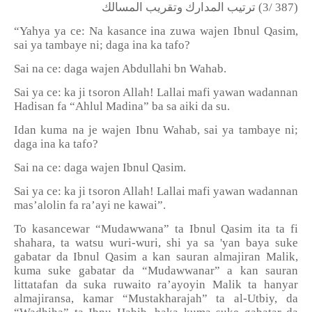
ترتيب المدارك وتقريب المسالك
(3/ 387)
“Yahya ya ce: Na kasance ina zuwa wajen Ibnul Qasim,
sai ya tambaye ni; daga ina ka tafo?
Sai na ce: daga wajen Abdullahi bn Wahab.
Sai ya ce: ka ji tsoron Allah! Lallai mafi yawan wadannan
Hadisan fa “Ahlul Madina” ba sa aiki da su.
Idan kuma na je wajen Ibnu Wahab, sai ya tambaye ni;
daga ina ka tafo?
Sai na ce: daga wajen Ibnul Qasim.
Sai ya ce: ka ji tsoron Allah! Lallai mafi yawan wadannan
mas’alolin fa ra’ayi ne kawai”.
To kasancewar “Mudawwana” ta Ibnul Qasim ita ta fi
shahara, ta watsu wuri-wuri, shi ya sa 'yan baya suke
gabatar da Ibnul Qasim a kan sauran almajiran Malik,
kuma suke gabatar da “Mudawwanar” a kan sauran
littatafan da suka ruwaito ra’ayoyin Malik ta hanyar
almajiransa, kamar “Mustakharajah” ta al-Utbiy, da