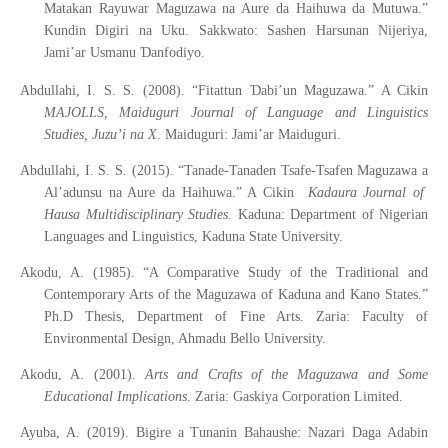
Matakan Rayuwar Maguzawa na Aure da Haihuwa da Mutuwa.”
Kundin Digiri na Uku. Sakkwato: Sashen Harsunan Nijeriya,
Ɗ
Jami’ar Usmanu
anfodiyo.
Ɗ
Abdullahi, I. S. S. (2008). “Fitattun
abi’un Maguzawa.” A Cikin
MAJOLLS, Maiduguri Journal of Language and Linguistics
Studies,
Juzu’i na X
. Maiduguri: Jami’ar Maiduguri.
Abdullahi, I. S. S. (2015). “Tanade-Tanaden Tsafe-Tsafen Maguzawa a
Al’adunsu na Aure da Haihuwa.” A Cikin
Kadaura Journal of
Hausa Multidisciplinary Studies
. Kaduna: Department of Nigerian
Languages and Linguistics, Kaduna State University.
Akodu, A. (1985). “A Comparative Study of the Traditional and
Contemporary Arts of the Maguzawa of Kaduna and Kano States.”
Ph.D Thesis, Department of Fine Arts. Zaria: Faculty of
Environmental Design, Ahmadu Bello University.
Akodu, A. (2001).
Arts and Crafts of the Maguzawa and Some
Educational Implications.
Zaria: Gaskiya Corporation Limited.
Ayuba, A. (2019). Bigire a Tunanin Bahaushe: Nazari Daga Adabin