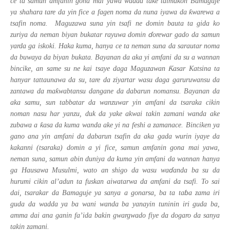
ce ta samun amfanin gona mai yawa wadda take taimakon Bamaguje
ƙ
ya shahara tare da yin fice a fagen noma da nuna iyawa da
warewa a
tsafin noma. Maguzawa suna yin tsafi ne domin bauta ta gida ko
ɗ
zuriya da neman biyan bukatar rayuwa domin
orewar gado da samun
yarda ga iskoki. Haka kuma, hanya ce ta neman suna da sarautar noma
da buwaya da biyan bukata. Bayanan da aka yi amfani da su a wannan
Ƙ
bincike, an same su ne kai tsaye daga Maguzawan
asar Katsina ta
hanyar tattaunawa da su, tare da ziyartar wasu daga garuruwansu da
ƙ
zantawa da ma
wabtansu dangane da dabarun nomansu. Bayanan da
aka samu, sun tabbatar da wanzuwar yin amfani da tsaraka cikin
noman nasu har yanzu, duk da yake akwai takin zamani wanda ake
ƙ
zubawa a
asa da kuma wanda ake yi na feshi a zamanace. Binciken ya
gano ana yin amfani
da
dabarun tsafin da aka gada wurin iyaye da
kakanni (tsaraka) domin a yi fice, samun amfanin gona mai yawa,
neman suna, samun abin duniya da kuma yin amfani da wannan hanya
ɗ
ga Hausawa Musulmi, wato an shigo da wasu wa
anda ba su da
hurumi cikin al’adun ta fuskan aiwatarwa da amfani da tsafi. To sai
ɓ
dai, tsarakar da Bamaguje ya sanya a gonarsa, ba ta ta
a zama iri
guda da wadda ya ba wani wanda ba yanayin tuninin iri guda ba,
amma dai ana ganin fa’ida bakin gwargwado fiye da dogaro da sanya
takin zamani.