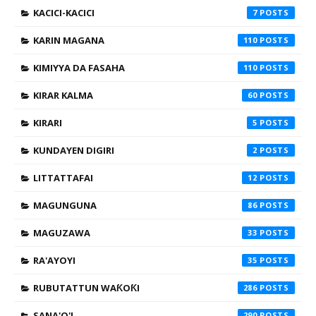
KACICI-KACICI
7
KARIN MAGANA
110
KIMIYYA DA FASAHA
110
KIRAR KALMA
60
KIRARI
5
KUNDAYEN DIGIRI
2
LITTATTAFAI
12
MAGUNGUNA
86
MAGUZAWA
33
RA'AYOYI
35
RUBUTATTUN WAƘOƘI
286
SANA'O'I
290