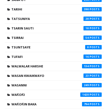
TARIHI
390
TATSUNIYA
28
TSARIN SAUTI
18
TSIRRAI
54
TSUNTSAYE
8
TUFAFI
16
WALWALAR HARSHE
134
WASAN KWAIKWAYO
23
WASANNI
249
WAƘOƘI
1420
WAƘOƘIN BAKA
794