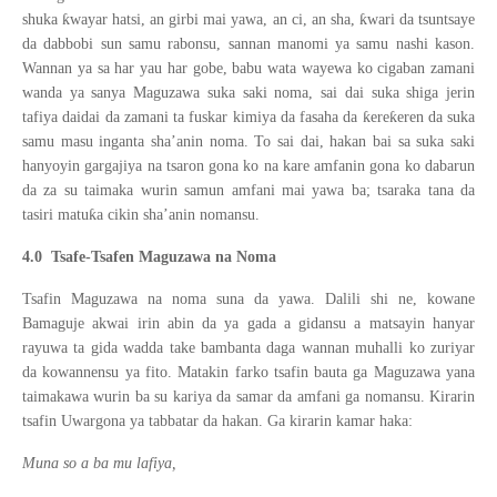
ƙ
ƙ
shuka
wayar hatsi, an girbi mai yawa, an ci, an sha,
wari da tsuntsaye
da dabbobi sun samu rabonsu, sannan manomi ya samu nashi kason.
Wannan ya sa har yau har gobe, babu wata wayewa ko cigaban zamani
wanda ya sanya Maguzawa suka saki noma, sai dai suka shiga jerin
ƙ
ƙ
tafiya daidai da zamani ta fuskar kimiya da fasaha da
ere
eren da suka
samu masu inganta sha’anin noma. To sai dai, hakan bai sa suka saki
hanyoyin gargajiya na tsaron gona ko na kare amfanin gona ko dabarun
da za su taimaka wurin samun amfani mai yawa ba; tsaraka tana da
ƙ
tasiri matu
a cikin sha’anin nomansu.
4.0
Tsafe-Tsafen Maguzawa na Noma
Tsafin Maguzawa na noma suna da yawa. Dalili shi ne, kowane
Bamaguje akwai irin abin da ya gada a gidansu a matsayin hanyar
rayuwa ta gida wadda take bambanta daga wannan muhalli ko zuriyar
da kowannensu ya fito. Matakin farko tsafin bauta ga Maguzawa yana
taimakawa wurin ba su kariya da samar da amfani ga nomansu. Kirarin
tsafin Uwargona ya tabbatar da hakan. Ga kirarin kamar haka:
Muna so a ba mu lafiya,