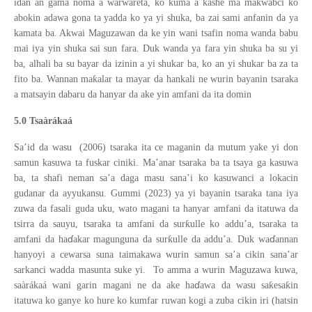
ƙ
idan an gama noma a warwareta, ko kuma a kashe ma ma
wabci ko
abokin adawa gona ta yadda ko ya yi shuka, ba zai sami anfanin da ya
kamata ba. Akwai Maguzawan da ke yin wani tsafin noma wanda babu
mai iya yin shuka sai sun fara. Duk wanda ya fara yin shuka ba su yi
ba, alhali ba su bayar da izinin a yi shukar ba, ko an yi shukar ba za ta
ƙ
fito ba. Wannan ma
alar ta mayar da hankali ne wurin bayanin tsaraka
a matsayin dabaru da hanyar da ake yin amfani da ita domin
5.0 Tsaàrákaá
Sa’id da wasu (2006) tsaraka ita ce maganin da mutum yake yi don
samun kasuwa ta fuskar ciniki. Ma’anar tsaraka ba ta tsaya ga kasuwa
ba, ta shafi neman sa’a daga masu sana’i ko kasuwanci a lokacin
gudanar da ayyukansu. Gummi (2023) ya yi bayanin tsaraka tana iya
zuwa da fasali guda uku, wato magani ta hanyar amfani da itatuwa da
ƙ
tsirra da sauyu, tsaraka ta amfani da sur
ulle ko addu’a, tsaraka ta
ɗ
ɗ
ƙ
amfani da ha
akar magunguna da sur
ulle da addu’a. Duk wa
annan
hanyoyi a cewarsa suna taimakawa wurin samun sa’a cikin sana’ar
sarkanci wadda masunta suke yi. To amma a wurin Maguzawa kuwa,
ɗ
ƙ
ƙ
saàrákaá wani garin magani ne da ake ha
awa da wasu sa
esa
in
itatuwa ko ganye ko hure ko kumfar ruwan kogi a zuba cikin iri (hatsin