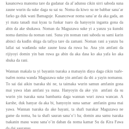
kasancewa manoma tare da gudanar da al’adunsu cikin sirri saboda suna
zaune wurin da suke daga su sai su. Noma da kiwo su ne babbar sana’ar
farko ga duk wani Bamaguje. Kasancewar noma sana’ar da aka gada, an
yi mata tanadi mai kyau ta fuskar tsaro da hanyoyin inganta gona da
ƙ
abin da ake shukawa. Noman da Maguzawa suke yi a yanzu ya
unshi
ƙ
noma damina da noman rani. Suna yin noman rani saboda su sami
arin
ɗ
abinci da ku
in shiga da tafiya tare da zamani. Noman rani a yanzu ba
ɗ
lallai sai wa
anda suke zaune kusa da ruwa ba. Ana yin amfani da
rijiyoyi domin yin ban ruwa ga abin da aka dasa ko aka yafa ko aka
shuka da rani.
ɗ
ƙ
Wannan ma
ala ta yi bayanin tsaraka a matsayin
aya daga cikin tsafe-
tsafen noma wanda Maguzawa suke yin amfani da shi a yayin nomansu.
To sai dai aikin tsaraka shi ne, ta taimaka wurin samun amfanin gona
mai yawa idan amfani ya nuna. Hanyoyin da ake yin amfani da su
wurin yin tsaraka suna bambanta daga wannan wuri zuwa wancan. A
ƙ
arshe, duk hanyar da aka bi, hanyoyin suna samar amfanin gona mai
yawa. Wannan tsaraka da ake bayani, ta shafi tsarakar Maguzawa ne
game da noma, ba ta shafi sauran sana’o’i ba; domin ana samu tsaraka
Ƙ
tsakanin masu wasu sana’o’in daban da noma kamar Su da
ira Fawa
da dai sauransu.