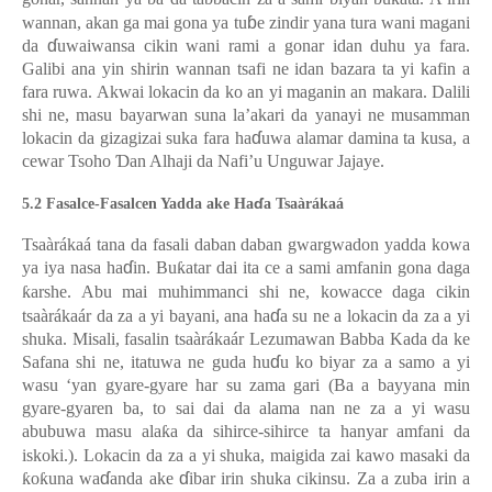
ɓ
wannan, akan ga mai gona ya tu
e zindir yana tura wani magani
ɗ
da
uwaiwansa cikin wani rami a gonar idan duhu ya fara.
Galibi ana yin shirin wannan tsafi ne idan bazara ta yi kafin a
fara ruwa. Akwai lokacin da ko an yi maganin an makara. Dalili
shi ne, masu bayarwan suna la’akari da yanayi ne musamman
ɗ
lokacin da gi
za
g
izai
suka
fara ha
uwa alamar damina ta kusa, a
cewar Tsoho
Ɗ
an Alhaji da Nafi’u Unguwar Jajaye.
ɗ
5.2 Fasalce-Fasalcen Yadda ake Ha
a Tsaàrákaá
Tsaàrákaá tana da fasali daban daban gwargwadon yadda kowa
ɗ
ya iya nasa ha
in. Bu
ƙ
atar dai ita ce a sami amfanin gona daga
ƙ
arshe. Abu mai muhimmanci shi ne, kowacce daga cikin
ɗ
tsaàrákaár da za a yi bayani, ana ha
a su ne a lokacin da za a yi
shuka. Misali, fasalin tsaàrákaár Lezumawan Babba Kada da ke
ɗ
Safana shi ne, itatuwa ne guda hu
u ko biyar za a samo a yi
wasu ‘yan gyare-gyare har su zama gari (Ba a bayyana min
gyare-gyaren ba, to sai dai da alama nan ne za a yi wasu
abubuwa masu ala
ƙ
a da sihirce-sihirce ta hanyar amfani da
iskoki.). Lokacin da za a yi shuka, maigida zai kawo masaki da
ɗ
ɗ
ƙ
o
ƙ
una wa
anda ake
ibar irin shuka cikinsu. Za a zuba irin a