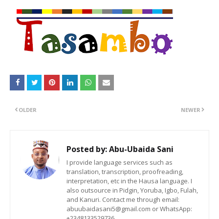
OLDER
NEWER
Posted by:
Abu-Ubaida Sani
I provide language services such as
translation, transcription, proofreading,
interpretation, etc in the Hausa language. I
also outsource in Pidgin, Yoruba, Igbo, Fulah,
and Kanuri. Contact me through email:
abuubaidasani5@gmail.com or WhatsApp:
+2348133529736