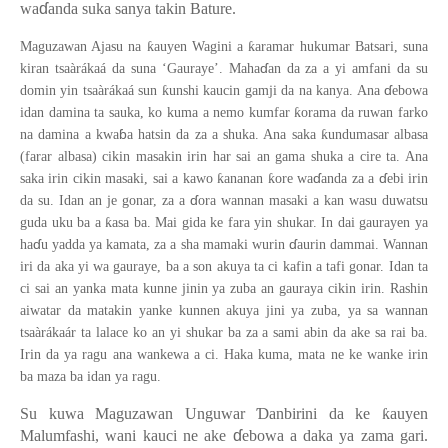
ɗ
wa
anda suka sanya takin Bature.
ƙ
ƙ
Maguzawan Ajasu na
auyen Wagini a
aramar hukumar Batsari, suna
ɗ
kiran tsaàrákaá da suna ‘Gauraye’. Maha
an da za a yi amfani da su
ɗ
ƙ
domin yin tsaàrákaá sun
unshi kaucin gamji da na kanya. Ana
ebowa
ƙ
idan damina ta sauka, ko kuma a nemo kumfar
orama da ruwan farko
ɓ
ƙ
na damina a kwa
a hatsin da za a shuka. Ana saka
undumasar albasa
(farar albasa) cikin masakin irin har sai an gama shuka a cire ta. Ana
ɗ
ɗ
ƙ
ƙ
saka irin cikin masaki, sai a kawo
ananan
ore wa
anda za a
ebi irin
ɗ
da su. Idan an je gonar, za a
ora wannan masaki a kan wasu duwatsu
ƙ
guda uku ba a
asa ba. Mai gida ke fara yin shukar. In dai gaurayen ya
ɗ
ɗ
ha
u yadda ya kamata, za a sha mamaki wurin
aurin dammai. Wannan
iri da aka yi wa gauraye, ba a son akuya ta ci kafin a tafi gonar. Idan ta
ci sai an yank
a
mata kunne jinin ya zuba an gauraya cikin irin. Rashin
aiwatar da matakin yanke kunnen akuya jini ya zuba, ya sa wannan
tsaàrákaár ta lalace ko an yi shukar ba za a sami abin da ake sa rai ba.
Irin da ya ragu ana wankewa a ci. Haka kuma, mata ne ke wanke irin
ba maza ba idan ya ragu.
Su kuwa Maguzawan Unguwar
Ɗ
anbirini da ke
ƙ
auyen
ɗ
Malumfashi, wani kauci ne ake
ebowa a daka ya zama gari.