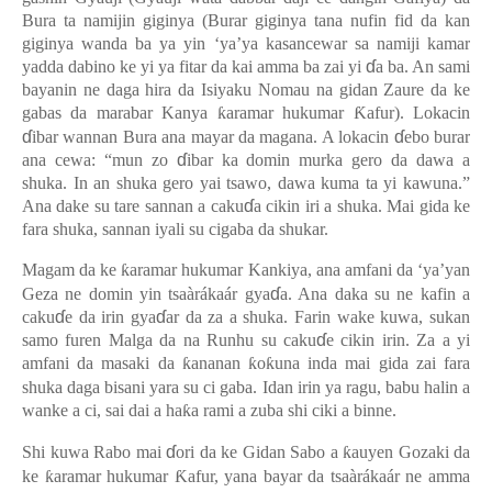
Bura ta namijin giginya (Burar giginya tana nufin fid da kan
giginya wanda ba ya yin ‘ya’ya kasancewar sa namiji kamar
ɗ
yadda dabino ke yi ya fitar da kai amma ba zai yi
a ba. An sami
bayanin ne daga hira da Isiyaku Nomau na gidan Zaure da ke
gabas da marabar Kanya
ƙ
aramar hukumar
Ƙ
afur). Lokacin
ɗ
ɗ
ibar wannan Bura ana mayar da magana. A lokacin
ebo burar
ɗ
ana cewa: “mun zo
ibar ka domin murka gero da dawa a
shuka. In an shuka gero yai tsawo, dawa kuma ta yi kawuna.”
ɗ
Ana dake su tare sannan a caku
a cikin iri a shuka. Mai gida ke
fara shuka, sannan iyali su cigaba da shukar.
Magam da ke
ƙ
aramar hukumar Kankiya, ana amfani da ‘ya’yan
ɗ
Geza ne domin yin tsaàrákaár gya
a. Ana daka su ne kafin a
ɗ
ɗ
caku
e da irin gya
ar da za a shuka. Farin wake kuwa, sukan
ɗ
samo furen Malga da na Runhu su caku
e cikin irin. Za a yi
amfani da masaki da
ƙ
ananan
ƙ
o
ƙ
una inda mai gida zai fara
shuka daga bisani yara su ci gaba. Idan irin ya ragu, babu halin a
wanke a ci, sai dai a ha
ƙ
a rami a zuba shi ciki a binne.
ɗ
Shi kuwa Rabo mai
ori da ke Gidan Sabo a
ƙ
auyen Gozaki da
ke
ƙ
aramar hukumar
Ƙ
afur, yana bayar da tsaàrákaár ne amma