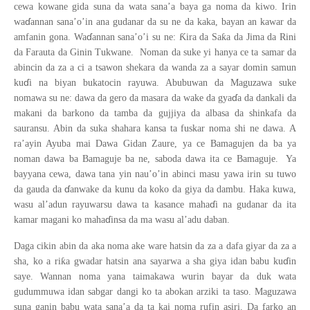
cewa kowane gida suna da wata sana’a baya ga noma da kiwo. Irin
ɗ
wa
annan sana’o’in ana gudanar da su ne da kaka, bayan an kawar da
ɗ
Ƙ
ƙ
amfanin gona. Wa
annan sana’o’i su ne:
ira da Sa
a da Jima da Rini
da Farauta da Ginin Tukwane. Noman da suke yi hanya ce ta samar da
abincin da za a ci a tsawon shekara da wanda za a sayar domin samun
ɗ
ku
i na biyan bukatocin rayuwa. Abubuwan da Maguzawa suke
ɗ
nomawa su ne: dawa da gero da masara da wake da gya
a da dankali da
makani da barkono da tamba da gujjiya da albasa da shinkafa da
sauransu. Abin da suka shahara kansa ta fuskar noma shi ne dawa. A
ra’ayin Ayuba mai Dawa Gidan Zaure, ya ce Bamagujen da ba ya
noman dawa ba Bamaguje ba ne, saboda dawa ita ce Bamaguje. Ya
bayyana cewa, dawa tana yin nau’o’in abinci masu yawa irin su tuwo
ɗ
da gauda da
anwake da kunu da koko da giya da dambu. Haka kuwa,
ɗ
wasu al’adun rayuwarsu dawa ta kasance maha
i na gudanar da ita
ɗ
kamar magani ko maha
insa da ma wasu al’adu daban.
Daga cikin abin da aka noma ake ware hatsin da za a dafa giyar da za a
ɗ
ƙ
sha, ko a ri
a gwadar hatsin ana sayarwa a sha giya idan babu ku
in
saye. Wannan noma yana taimakawa wurin bayar da duk wata
gudummuwa idan sabgar dangi ko ta abokan arziki ta taso. Maguzawa
suna ganin babu wata sana’a da ta kai noma rufin asiri. Da farko an