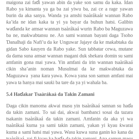
ɗ
maigona zai fa
i yawan abin da yake son samu da kaka. Idan
Rabo ya kimanta ya ga ba zai yiwu ba, zai ce a rage yawan
burin da aka sanya. Wanda ya amshi tsaàrákaár wannan Rabo
ƙ
a’ida ne idan kaka ta yi ya bayar da buhun hatsi. Galibin
ɗ
wa
anda ke amsar wannan tsaàrákaá wurin Rabo ba Maguzawa
ba ne, ma
ƙ
wabtansu ne. An sami wannan bayani daga Tsoho
Ɗ
analhaji da Nafi’u da ke Unguwar Jajaye da ke ma
ƙ
abtaka da
gidan Sabo
ƙ
auyen da Rabo yake. Sun tabbatar cewa, mutane
da dama suna amsar wannan magani duk shekara domin su sami
amfanin gona mai yawa. Yin amfani da irin wannan tsaàrákaá
cikin sha’anin noman Musulmai da ke ma
ƙ
wabtaka da
Maguzawa yana
ƙ
ara yawa. Kowa yana son samun amfani mai
yawa ta hanya mai sau
ƙ
i ba tare da ya yi wahala ba.
ɗ
5.4 Ha
akar Tsaàrákaá da Takin Zamani
ɗ
Daga cikin manoma akwai masu yin tsaàrákaá sannan su ha
a
da takin zamani. To sai dai, akwai bambanci sosai da tazara
tsakanin tsaàrákaá da takin zamani. Amfanin da aka yi wa
tsaàrákaá kuma ya sami takin zamani, yakan yi kyau
ƙ
warai
kuma a sami hatsi mai yawa. Wasu kuwa suna ganin ko kana da
ɗ
tsaàrákaá, zai fi kyau ka ha
a da takin zamani. Ana samun masu