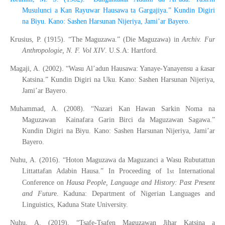
Musulunci a Kan Rayuwar Hausawa ta Gargajiya.” Kundin Digiri
na Biyu. Kano: Sashen Harsunan Nijeriya, Jami’ar Bayero.
Krusius, P. (1915). “The Maguzawa.” (Die Maguzawa) in
Archiv. Fur
Anthropologie, N. F. Vol XIV
. U.S.A: Hartford.
ƙ
Magaji, A. (2002). “Wasu Al’adun Hausawa: Yanaye-Yanayensu a
asar
Katsina.” Kundin Digiri na Uku. Kano: Sashen Harsunan Nijeriya,
Jami’ar Bayero.
Muhammad, A. (2008). “Nazari Kan Hawan Sarkin Noma na
Maguzawan Kainafara Garin Birci da Maguzawan Sagawa.”
Kundin Digiri na Biyu. Kano: Sashen Harsunan Nijeriya, Jami’ar
Bayero.
Nuhu, A. (2016). “Hoton Maguzawa da Maguzanci a Wasu Rubutattun
Littattafan Adabin Hausa.” In Proceeding of 1
International
st
Conference on
Hausa People, Language and History: Past Present
and Futur
e. Kaduna: Department of Nigerian Languages and
Linguistics, Kaduna State University.
Nuhu, A. (2019). “Tsafe-Tsafen Maguzawan Jihar Katsina a