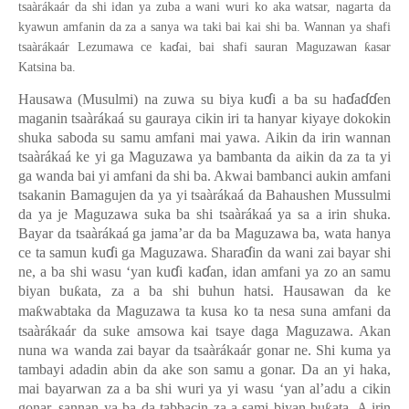
tsaàrákaár da shi idan ya zuba a wani wuri ko aka watsar, nagarta da
kyawun amfanin da za a sanya wa taki bai kai shi ba. Wannan ya shafi
ɗ
ƙ
tsaàrákaár Lezumawa ce ka
ai, bai shafi sauran Maguzawan
asar
Katsina ba.
ɗ
ɗ
ɗɗ
Hausawa (Musulmi) na zuwa su biya ku
i a ba su ha
a
en
maganin tsaàrákaá su gauraya cikin iri ta hanyar kiyaye dokokin
shuka saboda su samu amfani mai yawa. Aikin da irin wannan
tsaàrákaá ke yi ga Maguzawa ya bambanta da aikin da za ta yi
ga wanda bai yi amfani da shi ba. Akwai bambanci aukin amfani
tsakanin Bamagujen da ya yi tsaàrákaá da Bahaushen Mussulmi
da ya je Maguzawa suka ba shi tsaàrákaá ya sa a irin shuka.
Bayar da tsaàrákaá ga jama’ar da ba Maguzawa ba, wata hanya
ɗ
ɗ
ce ta samun ku
i ga Maguzawa. Shara
in da wani zai bayar shi
ɗ
ɗ
ne, a ba shi wasu ‘yan ku
i ka
an, idan amfani ya zo an samu
biyan bu
ƙ
ata, za a ba shi buhun hatsi. Hausawan da ke
ma
ƙ
wabtaka da Maguzawa ta kusa ko ta nesa suna amfani da
tsaàrákaár da suke amsowa kai tsaye daga Maguzawa. Akan
nuna wa wanda zai bayar da tsaàrákaár gonar ne. Shi kuma ya
tambayi adadin abin da ake son samu a gonar. Da an yi haka,
mai bayarwan za a ba shi wuri ya yi wasu ‘yan al’adu a cikin
gonar, sannan ya ba da tabbacin za a sami biyan bu
ƙ
ata. A irin