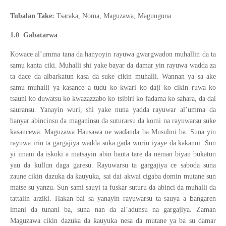
Tubalan Take:
Tsaraka, Noma, Maguzawa, Magunguna
1.0
Gabatarwa
Kowace al’umma tana da hanyoyin rayuwa gwargwadon muhallin da ta
samu kanta ciki. Muhalli shi yake bayar da damar yin rayuwa wadda za
ƙ
ta dace da albarkatun
asa da suke cikin muhalli. Wannan ya sa ake
samu muhalli ya kasance a tudu ko kwari ko daji ko cikin ruwa ko
tsauni ko duwatsu ko kwazazzabo ko tsibiri ko fadama ko sahara, da dai
sauransu. Yanayin wuri, shi yake nuna yadda rayuwar al’umma da
hanyar abincinsu da maganinsu da suturarsu da komi na rayuwarsu suke
ɗ
kasancewa. Maguzawa Hausawa ne wa
anda ba Musulmi ba. Suna yin
rayuwa irin ta gargajiya wadda suka gada wurin iyaye da kakanni. Sun
yi imani da iskoki a matsayin abin bauta tare da neman biyan bukatun
yau da kullun daga garesu. Rayuwarsu ta gargajiya ce saboda suna
ƙ
zaune cikin dazuka da
auyuka, sai dai akwai cigaba domin mutane sun
matse su yanzu. Sun sami sauyi ta fuskar suturu da abinci da muhalli da
ɓ
tattalin arziki. Hakan bai sa yanayin rayuwarsu ta sauya a
angaren
imani da tunani ba, suna nan da al’adunsu na gargajiya. Zaman
ƙ
Maguzawa cikin dazuka da
auyuka nesa da mutane ya ba su damar