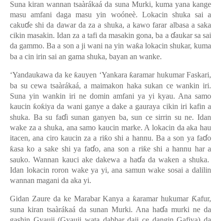
Suna kiran wannan tsaàrákaá da suna Murki, kuma yana kange
masu amfani daga masu yin woóneè. Lokacin shuka sai a
ɗ
caku
e shi da dawar da za a shuka, a kawo farar albasa a saka
ɗ
cikin masakin. Idan za a tafi da masakin gona, ba a
aukar sa sai
da gammo. Ba a son a ji wani na yin wa
ƙ
a lokacin shukar, kuma
ba a cin irin sai an gama shuka, bayan an wanke.
‘Yandaukawa da ke
ƙ
auyen ‘Yankara
ƙ
aramar hukumar Faskari,
ba su cewa tsaàrákaá, a maimakon haka sukan ce wankin iri.
Suna yin wankin iri ne domin amfani ya yi kyau. Ana samo
kaucin
ƙ
o
ƙ
iya da wani ganye a dake a gauraya cikin iri kafin a
ɗ
shuka. Ba su fa
i sunan ganyen ba, sun ce sirrin su ne. Idan
wake za a shuka, ana samo kaucin marke. A lokacin da aka hau
ɗ
itacen, ana ciro kaucin za a ri
ƙ
o shi a hannu. Ba a son ya fa
o
ɗ
ƙ
asa ko a sake shi ya fa
o, ana son a
ri
ƙ
e shi a hannu har a
ɗ
sauko. Wannan kauci ake dakewa a ha
a da waken a shuka.
Idan lokacin roron wake ya yi, ana samun wake sosai a dalilin
wannan magani da aka yi.
Gidan Zaure da ke Marabar Kanya a
ƙ
aramar hukumar
Ƙ
afur,
ɗ
suna kiran tsaàrákaá da sunan Murki. Ana ha
a murki ne da
gashin Gyauji (Gyauji wata dabbar daji ce dangin Gafiya) da