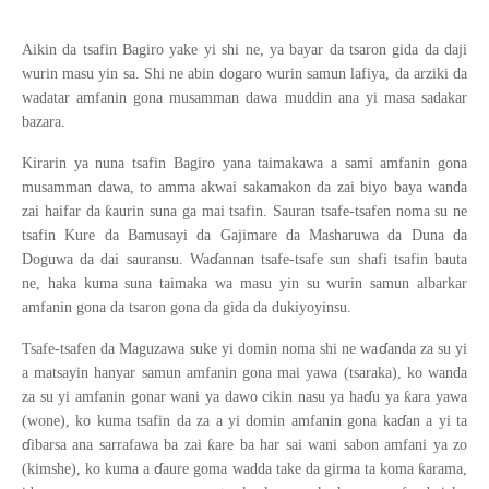
Aikin da tsafin Bagiro yake yi shi ne, ya bayar da tsaron gida da daji
wurin masu yin sa. Shi ne abin dogaro wurin samun lafiya, da arziki da
wadatar amfanin gona musamman dawa muddin ana yi masa sadakar
bazara.
Kirarin ya nuna tsafin Bagiro yana taimakawa a sami amfanin gona
musamman dawa, to amma akwai sakamakon da zai biyo baya wanda
ƙ
zai haifar da
aurin suna ga mai tsafin. Sauran tsafe-tsafen noma su ne
tsafin Kure da Bamusayi da Gajimare da Masharuwa da Duna da
ɗ
Doguwa da dai sauransu. Wa
annan tsafe-tsafe sun shafi tsafin bauta
ne, haka kuma suna taimaka wa masu yin su wurin samun albarkar
amfanin gona da tsaron gona da gida da dukiyoyinsu.
ɗ
Tsafe-tsafen da Maguzawa suke yi domin noma shi ne wa
anda za su yi
a matsayin hanyar samun amfanin gona mai yawa (tsaraka), ko wanda
ɗ
ƙ
za su yi amfanin gonar wani ya dawo cikin nasu ya ha
u ya
ara yawa
ɗ
(wone), ko kuma tsafin da za a yi domin amfanin gona ka
an a yi ta
ɗ
ƙ
ibarsa ana sarrafawa ba zai
are ba har sai wani sabon amfani ya zo
ɗ
ƙ
(kimshe), ko kuma a
aure goma wadda take da girma ta koma
arama,