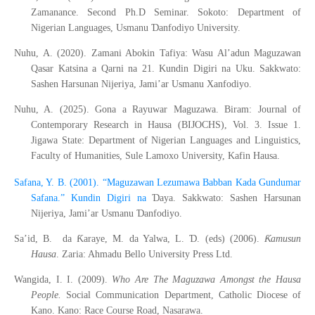
Zamanance. Second Ph.D Seminar. Sokoto: Department of
Ɗ
Nigerian Languages, Usmanu
anfodiyo University.
Nuhu, A. (2020). Zamani Abokin Tafiya: Wasu Al’adun Maguzawan
Qasar Katsina a Qarni na 21. Kundin Digiri na Uku. Sakkwato:
Sashen Harsunan Nijeriya, Jami’ar Usmanu Xanfodiyo.
Nuhu, A. (2025). Gona a Rayuwar Maguzawa. Biram: Journal of
Contemporary Research in Hausa (BIJOCHS), Vol. 3. Issue 1.
Jigawa State: Department of Nigerian Languages and Linguistics,
Faculty of Humanities, Sule Lamoxo University, Kafin Hausa.
Safana, Y. B. (2001). “Maguzawan Lezumawa Babban Kada Gundumar
Ɗ
Safana.” Kundin Digiri na
aya. Sakkwato: Sashen Harsunan
Ɗ
Nijeriya, Jami’ar Usmanu
anfodiyo.
Ƙ
Ɗ
Ƙ
Sa’id, B. da
araye, M. da Yalwa, L.
. (eds) (2006).
amusun
Hausa
. Zaria: Ahmadu Bello University Press Ltd.
Wangida, I. I. (2009).
Who Are The Maguzawa Amongst the Hausa
People.
Social Communication Department, Catholic Diocese of
Kano. Kano: Race Course Road, Nasarawa.