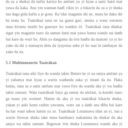
da za a shuka) da nufin kariya ko amfani ya yi kyau a sami hatsi mai
ɗ
yawa da kaka. Ana yin wannan ha
i cikin iri a lokacin da za a yi shuka
Ƙ
tun daga gida kafin a je gona.
a’idar maganin shi ne, maza ke daka shi
ba mata ba. Tsaàrákaá suna ne na gama gari, amma a wasu wuraren
ɗ
suna kiranta murki ko gauraye ko wankin iri. Tsaàrákaá tana
aukar
ɗ
sigar yin maganin tsaro da samun hatsi mai yawa kuma wanda zai da
e
ɗ
ƙ
bai
are da wuri ba. Abin ya danganta da irin ha
in da manoni ya yi ko
yake da shi a matsayin abin da iyayensa suke yi ko nau’in tambayar da
yake da ita.
5.1 Muhimmancin Tsaàrákaá
Tsaàrákaá tana aiki fiye da wanda takin Bature ke yi na sanya amfani
ya
ɗ
yi yabanya mai kyau
a wurin wa
anda suka yi imani da ita. Haka
ɗ
kuma, tana sa a sami amfani mai yawa fiye da wanda aka yi wa ba
in
ƙ
takin zamani. Wata tsaàrákaár baya ga samar da amfani, ta
unshi tsaro
ga masu yin woóneè. Hatsin da aka yi wa tsaàrákaá lokacin shuka,
ɗ
ɗ
ƙ
yakan yi auki komi rashin yawansa, wato sai a da
e ana
iba bai
are
ba har wani sabon hatsin ya zo. Tsaàrákaár Lezumawa idan an yi, tun a
wurin fitowar shuka take nuna bambanci tsakaninta da shukar da aka
sanya wa takin zamani. Ragowar irin shuka Lezumawa wanda aka yi