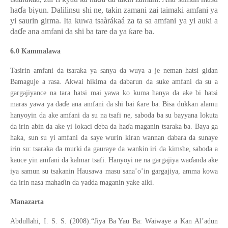
ɗ
ha
a biyun. Dalilinsu shi ne, takin zamani zai taimaki amfani ya
yi saurin girma. Ita kuwa tsaàrákaá za ta sa amfani ya yi auki a
ɗ
da
e ana amfani da shi ba tare da ya
ƙ
are ba.
6.0 Kammalawa
Tasirin amfani da tsara
ka
ya sanya da wuya a je neman hatsi gidan
Bamaguje a rasa. Akwai hikima da dabarun da suke amfani da su a
gargajiyance na tara hatsi mai yawa ko kuma hanya da ake bi hatsi
ɗ
ƙ
maras yawa ya da
e ana amfani da shi bai
are ba. Bisa dukkan alamu
hanyoyin da ake amfani da su na tsafi ne, saboda ba su bayyana lokuta
ɗ
ɗ
da irin abin da ake yi lokaci
eba da ha
a maganin tsaraka ba. Baya ga
haka, sun su yi amfani da saye wurin kiran wannan dabara da sunaye
irin su: tsaraka da murki da gauraye da wankin iri da kimshe, saboda a
ɗ
kauce yin amfani da kalmar tsafi. Hanyoyi ne na gargajiya wa
anda ake
iya samun su tsakanin Hausawa masu sana’o’in gargajiya, amma kowa
ɗ
da irin nasa maha
in da yadda maganin yake aiki.
Manazarta
Abdullahi, I. S. S. (2008).“Jiya Ba Yau Ba: Waiwaye a Kan Al’adun