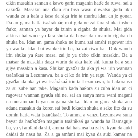
ɗ
cikin masakin sannan a kawo garin maganin ha
e da ruwa, sai a
ɗ
ɗ
caku
a. Masakin ana
ora shi bisa wasu duwatsu guda uku
wanda za a kafa a
ƙ
asa da siga irin ta murhu idan an je gonar.
ɗ
Da an gama ha
a tsaàrákaár, mai gida ne zai fara shuka tushen
farko, sannan ya bayar da izinin a cigaba da shuka. Mai gida
aikinsa bai wuce ya fara shuka da bayar da umarnin cigaba da
shuka ba. Idan an gama shuka ne kuma zai amshi ragowar irin
ya wanke. Idan bai wanke irin ba, ba zai ciwu ba. Duk wanda
ɗ
irin shuka ya
ƙ
are masa, zai je ya
ebo cikin masakin. Ba a
matsar da masakin daga wurin da aka kafe shi, kuma ba a son
ɗ
ajiye masakin a
ƙ
asa. Shukar gya
ar da aka yi wa irin wannan
tsaàrákaá ta Lezumawa, ba a ci ko da irin ya ragu. Wanda ya ci
ɗ
gya
ar da aka yi wa tsaàrákaá irin ta Lezumawa, to ha
ƙ
oransa
za su zube nan take. Maganin kada ha
ƙ
ora su zuba idan an ci
ɗ
ragowar wannan gya
a shi ne, sai an sanya mata wani magani
na musamman bayan an gama shuka. Idan an gama shuka ana
ɗ
adana masakin da
ƙ
oren sai ba
i lokacin shuka a sake fito da su
ɗ
domin ha
a wata tsaàrákaár. To amma a yanzu Lezumawa suna
ɗ
ɗɗ
bayar da ha
a
en maganin tsaàrákaá ga wanda ba Bamaguje
ba, ya yi amfani da shi, amma dai hatsinsa ba zai yi kyau da auki
daidai da nasu ba. Za a ga amfani mai
kyau
da auki kamar na