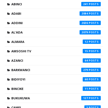
ABINCI
241
ADABI
2084
ADDINI
2636
AL'ADA
2079
ALMARA
12
AMSOSHI TV
15
AZANCI
64
BARKWANCI
279
BIDIYOYI
60
BINCIKE
11
BUKUKUWA
127
CAMFI
3