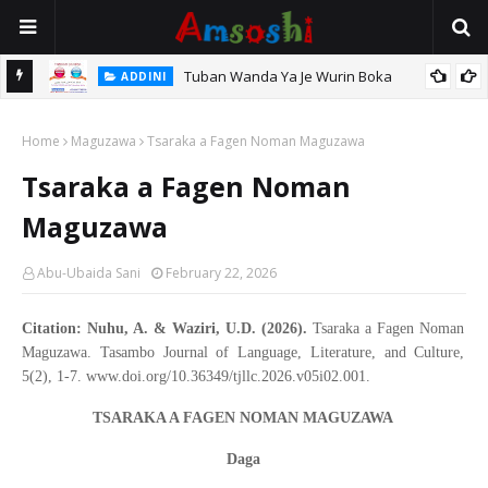
Tuban Wanda Ya Je Wurin Boka
ADDINI
tsari,
Home
Maguzawa
Tsaraka a Fagen Noman Maguzawa
Tsaraka a Fagen Noman
Maguzawa
Abu-Ubaida Sani
February 22, 2026
Citation: Nuhu, A. & Waziri, U.D. (2026).
Tsaraka a Fagen Noman
Maguzawa. Tasambo Journal of Language, Literature, and Culture,
5(2), 1-7. www.doi.org/10.36349/tjllc.2026.v05i02.001.
TSARAKA A FAGEN NOMAN MAGUZAWA
Daga