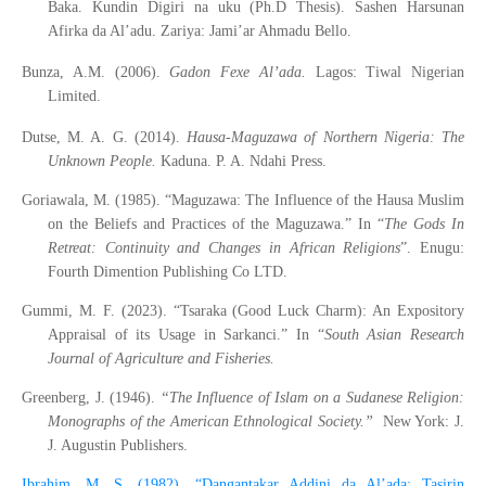
Baka.
Kundin Digiri na uku (Ph.D Thesis). Sashen Harsunan
Afirka da Al’adu
.
Zariya:
Jami’ar Ahmadu Bello.
Bunza, A.M. (2006).
Gadon
F
exe
A
l’ada.
Lagos: Tiwal Nigerian
Limited.
Dutse, M. A. G. (2014).
Hausa-Maguzawa of Northern Nigeria: The
Unknown People.
Kaduna. P. A. Ndahi Press.
Goriawala, M. (1985). “Maguzawa: The Influence of the Hausa Muslim
on the Beliefs and Practices of the Maguzawa.” In “
The Gods In
Retreat: Continuity and Changes in African Religions
”. Enugu:
Fourth Dimention Publishing Co LTD.
Gummi, M. F. (2023). “Tsaraka (Good Luck Charm): An Expository
Appraisal of its Usage in Sarkanci.” In “
South Asian Research
Journal of Agriculture and Fisheries.
Greenberg, J. (1946).
“The Influence of Islam on a Sudanese Religion:
Monographs of
the American Ethnological Society.”
New York: J.
J. Augustin Publishers.
Ibrahim, M. S. (1982). “Dangantakar Addini da Al’ada: Tasirin