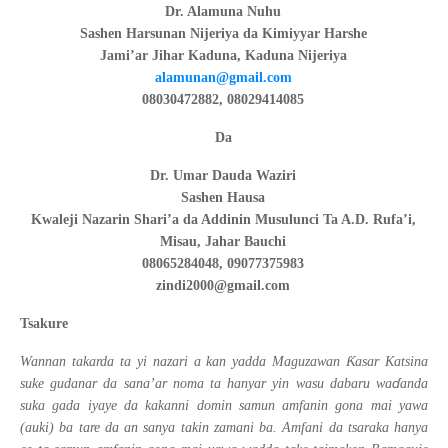
Dr. Alamuna Nuhu
Sashen Harsunan Nijeriya da Kimiyyar Harshe
Jami’ar Jihar Kaduna, Kaduna Nijeriya
alamunan@gmail.com
08030472882, 08029414085
Da
Dr. Umar Dauda Waziri
Sashen Hausa
Kwaleji Nazarin Shari’a da Addinin Musulunci Ta A.D. Rufa’i,
Misau, Jahar Bauchi
08065284048, 09077375983
zindi2000@gmail.com
Tsakure
Ƙ
Wannan takarda ta yi nazari a kan yadda Maguzawan
asar Katsina
ɗ
suke gudanar da sana’ar noma ta hanyar yin wasu dabaru wa
anda
suka gada iyaye da kakanni domin samun amfanin gona mai yawa
(auki) ba tare da an sanya takin zamani ba. Amfani da tsaraka hanya