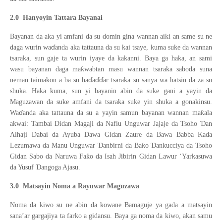
2.0
Hanyoyin Tattara Bayanai
Bayanan da aka yi amfani da su domin gina wannan aiki an same su ne
ɗ
daga wurin wa
anda aka tattauna da su kai tsaye, kuma suke da wannan
tsaraka, sun gaje ta wurin iyaye da kakanni. Baya ga haka, an sami
ƙ
wasu bayanan daga ma
wabtan masu wannan tsaraka saboda suna
ɗ
ɗɗ
neman taimakon a ba su ha
a
ar tsaraka su sanya wa hatsin da za su
shuka. Haka kuma, sun yi bayanin abin da suke gani a yayin da
Maguzawan da suke amfani da tsaraka suke yin shuka a gonakinsu.
ɗ
ƙ
Wa
anda aka tattauna da su a yayin samun bayanan wannan ma
ala
Ɗ
akwai: Tambai Didan Magaji da Nafiu Unguwar Jajaje da Tsoho
an
Alhaji Dabai da Ayuba Dawa Gidan Zaure da Bawa Babba Kada
Ɗ
ƙ
Ɗ
Lezumawa da Manu Unguwar
anbirni da Ba
o
ankucciya da Tsoho
ƙ
Gidan Sabo da Naruwa Fa
o da Isah Jibirin Gidan Lawur ‘Yarkasuwa
Ɗ
da Yusuf
angoga Ajasu.
3.0
Matsayin Noma a Rayuwar Maguzawa
Noma da kiwo su ne abin da kowane Bamaguje ya gada a matsayin
sana’ar gargajiya ta farko a gidansu. Baya ga noma da kiwo, akan samu