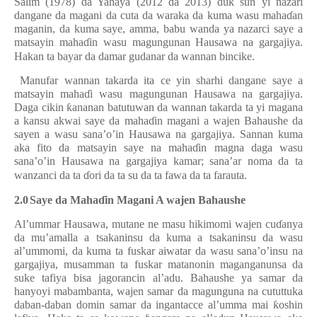
Salim (1978) da Yahaya (2012 da 2013) duk sun yi nazari
dangane da magani da cuta da waraka da kuma wasu maha
ɗ
an
maganin, da kuma saye, amma, babu wanda ya nazarci saye a
matsayin maha
ɗ
in wasu magungunan Hausawa na gargajiya.
Hakan ta bayar da damar gudanar da wannan bincike.
Manufar wannan takarda ita ce yin sharhi dangane saye a
matsayin maha
ɗ
i wasu magungunan Hausawa na gargajiya.
Daga cikin
ƙ
ananan batutuwan da wannan takarda ta yi magana
a kansu akwai saye da maha
ɗ
in magani a wajen Bahaushe da
sayen a wasu sana’o’in Hausawa na gargajiya. Sannan kuma
aka fito da matsayin saye na maha
ɗ
in magna daga wasu
sana’o’in Hausawa na gargajiya kamar; sana’ar noma da ta
wanzanci da ta
ɗ
ori da ta su da ta fawa da ta farauta.
2.0
Saye da Maha
ɗ
in Magani A wajen Bahaushe
Al’ummar Hausawa, mutane ne masu hikimomi wajen cu
ɗ
anya
da mu’amalla a tsakaninsu da kuma a tsakaninsu da wasu
al’ummomi, da kuma ta fuskar aiwatar da wasu sana’o’insu na
gargajiya, musamman ta fuskar matanonin maganganunsa da
suke tafiya bisa jagorancin al’adu. Bahaushe ya samar da
hanyoyi mabambanta, wajen samar da magunguna na cututtuka
daban-daban domin samar da ingantacce al’umma mai
ƙ
oshin