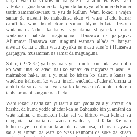
lafiya. Haka ta sa kowane
ɓ
angare na al’adun Hausawa aka
yi
ƙ
o
ƙ
arin gina hikima don kyautata tarbiyyar al’umma da kuma
tsarin zamantakewarsu ta yau da kullum. Wani lokaci a wajen
samar da magani ko maha
ɗ
insa akan yi wasu al’adu kamar
camfi ko wani imani domin samun biyan bu
ƙ
ata. Ire-iren
wa
ɗ
annan al’adu suka ba wa saye damar shiga cikin ire-ren
wa
ɗ
annan maha
ɗ
an magungunan Hausawa na gargajiya.
Al’ummar Hausawa sun rungumi wannan al’ada ta hanyar
aiwatar da ita a cikin wasu ayyuka na masu sana’o’i Hausawa
gargagiya, musamman na samar da magunguna.
Salim, (1978:92) ya bayyana saye na nufin
ƙ
in fa
ɗ
ar wani abu
ko wani jinsi ko adadi hali ko yanayi da inkiyarsa ta asali. A
maimakon haka, sai a yi nuni ko ishara ko alami a kansa ta
wa
ɗ
ansu kalmomi ko wasu jimloli wa
ɗ
anda al’adar al’umma ta
aminta da su da za su iya saya ko lanyace ma’anoninsu domin
tabbatar wani
ɓ
angare na al’ada.
Wani lokaci al’ada kan yi tasiri a kan yadda za a yi amfani da
harshe, da kuma yadda al’adar kan sa Bahaushe
ƙ
in yi amfani da
wata kalma, a maimakon haka sai ya
ƙ
ir
ƙ
iro wata kalmar ya
danganta ma’anarta da waccan wadda ya
ƙ
i fa
ɗ
ar. Ke nan
kalmar saye na nufin
ƙ
in kiran abu da sunansa, ta hanyar sayawa
sai a yi amfani da wata ko wasu kalmomi da suke da kusan