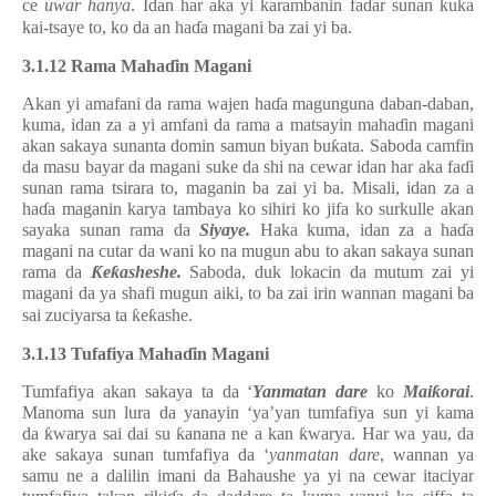
ce
uwar hanya
. Idan har aka yi karambanin fa
ɗ
ar sunan kuka
kai-tsaye to, ko da an ha
ɗ
a magani ba zai yi ba.
3.1.12 Rama Maha
ɗ
in Magani
Akan yi amafani da rama wajen ha
ɗ
a magunguna daban-daban,
kuma, idan za a yi amfani da rama a matsayin maha
ɗ
in magani
akan sakaya sunanta domin samun biyan bu
ƙ
ata. Saboda camfin
da masu bayar da magani suke da shi na cewar idan har aka fa
ɗ
i
sunan rama tsirara to, maganin ba zai yi ba. Misali, idan za a
ha
ɗ
a maganin karya tambaya ko sihiri ko jifa ko surkulle akan
sayaka sunan rama da
Siyaye.
Haka
kuma, idan za a ha
ɗ
a
magani na cutar da wani ko na mugun abu to akan sakaya sunan
rama da
Ƙ
e
ƙ
asheshe.
Saboda, duk lokacin da mutum zai yi
magani da ya shafi mugun aiki, to ba zai irin wannan magani ba
sai zuciyarsa ta
ƙ
e
ƙ
ashe.
3.1.13 Tufafiya Maha
ɗ
in Magani
Tumfafiya akan sakaya ta da ‘
Yanmatan
dare
ko
Mai
ƙ
orai
.
Manoma sun lura da yanayin ‘ya’yan tumfafiya sun yi kama
da
ƙ
warya sai dai su
ƙ
anana ne a kan
ƙ
warya. Har wa yau, da
ake sakaya sunan tumfafiya da ‘
yanmatan
dare
, wannan ya
samu ne a dalilin imani da Bahaushe ya yi na cewar itaciyar