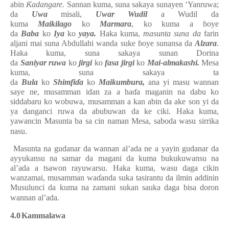
abin
Ƙ
adangare.
Sannan kuma, suna sakaya sunayen ‘Yanruwa;
da
Uwa
misali,
Uwar
Wudil
a Wudil da
kuma
Maikilago
ko
Marmara
, ko kuma a
ɓ
oye
da
Baba
ko
Iya
ko
yaya.
Haka kuma,
masunta suna
da
farin
aljani mai suna Abdullahi wanda suke
ɓ
oye sunansa da
Alzara
.
Haka kuma, suna sakaya sunan Dorina
da
Saniyar
ruwa
ko
jirgi
ko
fasa
jirgi
ko
Mai-almakashi.
Mesa
kuma, suna sakaya ta
da
Bula
ko
Shimfi
ɗ
a
ko
Maikumbura,
ana yi masu wannan
saye ne, musamman idan za a ha
ɗ
a maganin na dabu ko
siddabaru ko wobuwa, musamman a kan abin da ake son yi da
ya danganci ruwa da abubuwan da ke ciki. Haka kuma,
yawancin Masunta ba sa cin naman Mesa, saboda wasu sirrika
nasu.
Masunta na gudanar da
wannan al’ada ne a yayin gudanar da
ayyukansu na samar da magani da kuma bukukuwansu na
al’ada a tsawon rayuwarsu. Haka kuma, wasu daga cikin
wanzamai, musamman wa
ɗ
anda suka tasirantu da ilmin addinin
Musulunci da kuma na zamani sukan sauka daga bisa doron
wannan al’ada.
4.0
Kammalawa