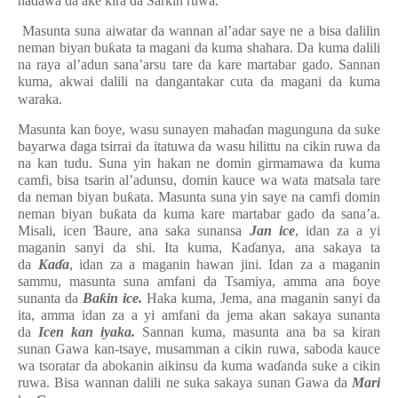
na
ɗ
awa da ake kira da Sarkin ruwa.
Masunta suna aiwatar da wannan al’adar saye ne a bisa dalilin
neman biyan bu
ƙ
ata ta magani da kuma shahara. Da kuma dalili
na raya al’adun sana’arsu tare da kare martabar gado. Sannan
kuma, akwai dalili na dangantakar cuta da magani da kuma
waraka.
Masunta kan
ɓ
oye, wasu sunayen maha
ɗ
an magunguna da suke
bayarwa daga tsirrai da itatuwa da wasu hilittu na cikin ruwa da
na kan tudu. Suna yin hakan ne domin girmamawa da kuma
camfi, bisa tsarin al’adunsu, domin kauce wa wata matsala tare
da neman biyan bu
ƙ
ata. Masunta suna yin saye na camfi domin
neman biyan bu
ƙ
ata da kuma kare martabar gado da sana’a.
Misali, icen
Ɓ
aure, ana saka sunansa
Jan
ice
, idan za a yi
maganin sanyi da shi. Ita kuma, Ka
ɗ
anya, ana sakaya ta
da
Ka
ɗ
a
, idan za a maganin hawan jini. Idan za a maganin
sammu, masunta suna amfani da Tsamiya, amma ana
ɓ
oye
sunanta da
Ba
ƙ
in
ice.
Haka kuma, Jema, ana maganin sanyi da
ita, amma idan za a yi amfani da jema akan sakaya sunanta
da
Icen
kan
iyaka.
Sannan kuma, masunta ana ba sa kiran
sunan Gawa kan-tsaye, musamman a cikin ruwa, saboda kauce
wa tsoratar da abokanin aikinsu da kuma wa
ɗ
anda suke a cikin
ruwa. Bisa wannan dalili ne suka sakaya sunan Gawa da
Mari