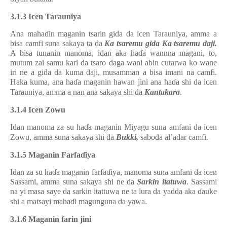
3.1.3 Icen Tarauniya
Ana maha
ɗ
in maganin tsarin gida da icen Tarauniya, amma a
bisa camfi suna sakaya ta da
Ka tsaremu gida Ka tsaremu daji.
A bisa tunanin manoma, idan aka ha
ɗ
a wannna magani, to,
mutum zai samu kari da tsaro daga wani abin cutarwa ko wane
iri ne a gida da kuma daji, musamman a bisa imani na camfi.
Haka kuma, ana ha
ɗ
a maganin hawan jini ana ha
ɗ
a shi da icen
Tarauniya, amma a nan ana sakaya shi da
Kantakara
.
3.1.4
Icen
Zowu
Idan manoma za su ha
ɗ
a maganin Miyagu suna amfani da icen
Zowu, amma suna sakaya shi da
Bukki,
saboda al’adar camfi.
3.1.5 Maganin Farfa
ɗ
iya
Idan za su ha
ɗ
a maganin farfa
ɗ
iya, manoma suna amfani da icen
Sassami, amma suna sakaya shi ne da
Sarkin itatuwa
. Sassami
na yi masa saye da sarkin itattuwa ne ta lura da yadda aka
ɗ
auke
shi a matsayi maha
ɗ
i magunguna da yawa.
3.1.6 Maganin farin jini