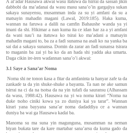
A al’adar Hausawa akwai wasu itatuwa da tsirrai da sassan jikin
dabbobi da ma’adanai da wasu masu sana’o’in gargajiya sukan
sakaya sunayensu, musamman inda za su yi amfani da su a
matsayin maha
ɗ
in magani (Lawal, 2019:185). Haka kuma,
wannan na faruwa a dalili na camfin Bahaushe wanda ya yi
imani da shi. Hikimar a nan kuma ita ce idan har za a yi amfani
da wani nau’i na itatuwa ko tsirai ko ma’adani a matsayin
maha
ɗ
in magani to, ba za a fa
ɗ
i sunansa na asali ko na yanka ba
sai dai a sakaya sunansa. Domin da zarar an fa
ɗ
i sunansa tsirara
to maganin ba zai yi ba ko da an ha
ɗ
a shi yadda aka umarta.
Daga cikin ire-iren wa
ɗ
annan sana’o’i akwai:
3.1 Saye a Sana’ar Noma
Noma shi ne tonon
ƙ
asa a fitar da amfaninta ta hanyar zafe ta da
zanka
ɗ
e ta da yin shuke-shuke a bayanta. Ta nan ne ake samun
tsirrai na ci da na tsotsa da na yin tufafi da sauransu (Alhassam
da wasu, 1988:42). Hausawa na yi wa noma kirari “Noma na
du
ƙ
e tsoho ciniki kowa ya zo duniya kai ya tarar”. Wannan
kirari yana bayyana sana’ar noma da
ɗ
a
ɗɗ
iya ce a wannan
duniya ba wai ga Hausawa ka
ɗ
ai ba.
Manoma su ma suna yin magunguna, musamman na neman
biyan bu
ƙ
ata tare da kare martabar sana’arsu da kuma gado da