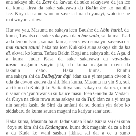
ana sakaya shi da
Zare
da
ƙ
awari da suke sakayawa da jan ice
da kuma
ƙ
irya da suke sakayawa da
Ba
ƙ
in ice
ko namijin
Ice.
Ƙ
irya ta samu wannan saye ta lura da yanayi, wato ice ne
mai wuyar sarfawa.
Har wa yau, Masunta na sakaya icen Baushe da
Abin
harbi
, da
kuma, Tawatsa da suke sakayawa da
a bar
wuta
, sai kuma, Tsad
a da lemon tsami, sannan kuma, icen Ciwo suna yin sayensa da
mai sunan rauni
, haka ma icen Kukkuki suna sakaya shi da
ku
ɗ
i,
akwai ko kuma, Tafasa Bakin Kogi ana sakaya shi da Aga, d
a kuma, Judar
Ƙ
asa da suke sakayawa da
yuyu
-
da
-
ƙ
asar
maganin sanyin jiki, da kuma maganin mayu da
la
ƙ
anin dabo. Haka kuma, Runhu
ana sakaya shi da
Dalbejiyar daji
, idan za a yi maganin ciwon
ƙ
uda da ciwon zuciya da shi. Idan kuma, Masunta na yin Su, suk
a ci karo da
Ƙ
aidaji ko Sar
ƙ
ar
ƙ
iya suna sakaya su da reza, domi
n sanar da ‘yan’uwansu su kauce masu. Icen Gau
ɗ
ai da Ma
ɗ
aci
da
Ƙ
irya na cikin ruwa suna sakaya su da
Tuf
, idan za a yi maga
nin sanyin
ƙ
ashi da Sirri da amfani da su domin yin dabo ko
siddabaru da kuma sauran magani na kariyar sana’arsu.
Haka kuma, Masunta ba su fa
ɗ
ar sunan Kada tsirara sai dai suna
ɓ
oye su kira shi da
Ƙ
adangare
, kuma duk maganin da za a ha
ɗ
a da Kada ko wani sashen jikinsa sai dai a ce a samo