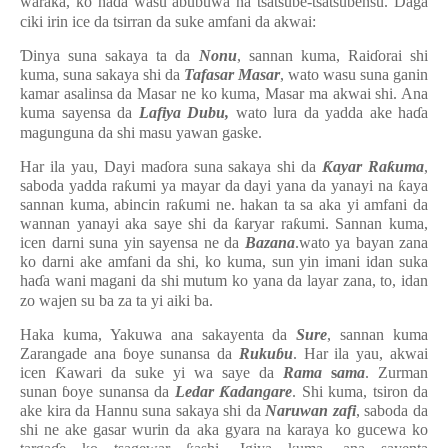
waraka, ko ha
ɗ
a wasu abubuwa na tsatsube-tsatsubensu. Daga
ciki irin ice da tsirran da suke amfani da akwai:
Ɗ
inya suna sakaya ta da
Nonu
, sannan kuma, Rai
ɗ
orai shi
kuma, suna sakaya shi da
Tafasar
Masar
, wato wasu suna ganin
kamar asalinsa da Masar ne ko kuma, Masar ma akwai shi. Ana
kuma sayensa da
Lafiya
Dubu,
wato lura da yadda ake ha
ɗ
a
magunguna da shi masu yawan gaske.
Har ila yau, Dayi ma
ɗ
ora suna sakaya shi da
Ƙ
ayar
Ra
ƙ
uma
,
saboda yadda ra
ƙ
umi ya mayar da dayi yana da yanayi na
ƙ
aya
sannan kuma, abincin ra
ƙ
umi ne. hakan ta sa aka yi amfani da
wannan yanayi aka saye shi da
ƙ
aryar ra
ƙ
umi. Sannan kuma,
icen darni suna yin sayensa ne da
Bazana
.wato ya bayan zana
ko darni ake amfani da shi, ko kuma, sun yin imani idan suka
ha
ɗ
a wani magani da shi mutum ko yana da layar zana, to, idan
zo wajen su ba za ta yi aiki ba.
Haka kuma, Yakuwa ana sakayenta da
Sure
, sannan kuma
Zarangade ana
ɓ
oye sunansa da
Ruku
ɓ
u
. Har ila yau, akwai
icen
Ƙ
awari da suke yi wa saye da
Rama
s
ama
. Zurman
sunan
ɓ
oye sunansa da
Ledar
Ƙ
adangare
. Shi kuma, tsiron da
ake kira da Hannu suna sakaya shi da
Naruwan
zafi
, saboda da
shi ne ake gasar wurin da aka gyara na karaya ko gucewa ko