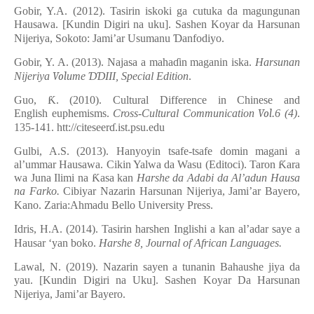
Gobir, Y.A. (2012). Tasirin iskoki ga cutuka da magungunan
Hausawa.
[
Kundin Digiri na uku
]
. Sashen Koyar da Harsunan
Nijeriya, Sokoto: Jami’ar Usumanu
Ɗ
anfodiyo.
Gobir, Y. A. (2013). Najasa a maha
ɗ
in maganin iska.
Harsunan
Nijeriya
Vol
ume
ƊƊ
III, Special Edition
.
Guo,
Ƙ
. (2010). Cultural Difference in Chinese and
English
e
uphemisms.
Cross-Cultural Communication
Vol
.6 (4)
.
135-141. htt://citeseer
ɗ
.ist.psu.edu
Gulbi, A.S. (2013). Hanyoyin tsafe-tsafe domin magani a
al’ummar Hausawa. Cikin Yalwa da Wasu (Editoci). Taron
Ƙ
ara
wa Juna Ilimi na
Ƙ
asa kan
Harshe da Adabi da Al’adun Hausa
na Farko.
Cibiyar Nazarin Harsunan Nijeriya, Jami’ar Bayero,
Kano. Zaria:Ahmadu Bello University Press.
Idris, H.A. (2014). Tasirin
h
arshen Inglishi a kan al’adar saye a
Hausar ‘yan boko.
Harshe 8, Journal of African Languages.
Lawal, N. (2019). Nazarin sayen a tunanin Bahaushe jiya da
yau.
[
Kundin Digiri na Uku
]. Sashen Koyar Da Harsunan
Nijeriya, Jami’ar Bayero.