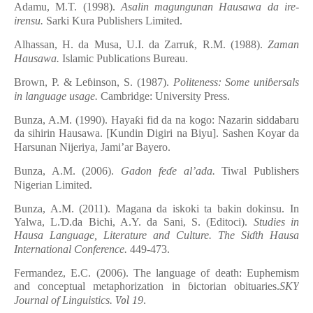
Adamu, M.T. (1998).
Asalin magungunan Hausawa da ire-
irensu.
Sarki Kura Publishers Limited.
Alhassan, H. da Musa, U.I. da Zarru
ƙ
, R.M. (1988).
Zaman
Hausawa.
Islamic Publications Bureau.
Brown, P. & Le
ɓ
inson, S. (1987).
Politeness: Some uni
ɓ
ersals
in language usage.
Cambridge: University Press.
Bunza, A.M. (1990). Haya
ƙ
i fid da na kogo: Nazarin siddabaru
da sihirin Hausawa.
[
Kundin Digiri na Biyu
]
. Sashen Koyar da
Harsunan Nijeriya, Jami’ar Bayero.
Bunza, A.M. (2006).
Gadon fe
ɗ
e
a
l’ada.
Tiwal Publishers
Nigerian Limited.
Bunza, A.M. (2011). Magana da iskoki ta bakin dokinsu. In
Yalwa, L.
Ɗ
.da Bichi, A.Y. da Sani, S. (Editoci).
Studies in
Hausa Language, Literature and Culture. The Si
ɗ
th Hausa
International Conference.
449-473.
Fermandez, E.C. (2006). The language of death: Euphemism
and conceptual metaphorization in
ɓ
ictorian obituaries.
SKY
Journal of Linguistics.
Vol
19
.