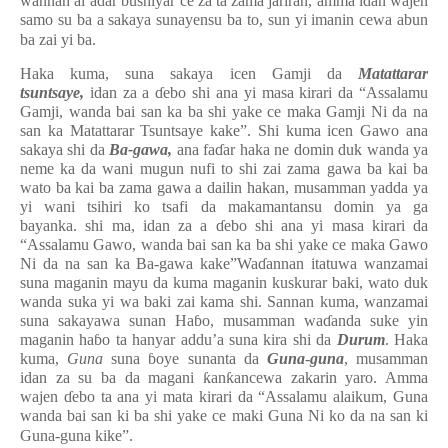
wannan al’adar bushiyar ce za ta zama jariran, amma idan wajen
samo su ba a sakaya sunayensu ba to, sun yi imanin cewa abun
ba zai yi ba.
Haka kuma, suna sakaya icen Gamji da
Matattarar
tsuntsaye,
idan za a
ɗ
ebo shi ana yi masa kirari da “Assalamu
Gamji, wanda bai san ka ba shi yake ce maka Gamji Ni da na
san ka Matattarar Tsuntsaye kake”. Shi kuma icen Gawo ana
sakaya shi da
Ba-gawa,
ana fa
ɗ
ar haka ne domin duk wanda ya
neme ka da wani mugun nufi to shi zai zama gawa ba kai ba
wato ba kai ba zama gawa a dailin hakan, musamman yadda ya
yi wani tsihiri ko tsafi da makamantansu domin ya ga
bayanka.
shi ma,
idan za a
ɗ
ebo shi ana yi masa kirari da
“Assalamu Gawo, wanda bai san ka ba shi yake ce maka Gawo
Ni da na san ka Ba-gawa kake”Wa
ɗ
annan itatuwa wanzamai
suna maganin mayu da kuma maganin kuskurar baki, wato duk
wanda suka yi wa baki zai kama shi. Sannan kuma, wanzamai
suna sakayawa sunan Ha
ɓ
o, musamman wa
ɗ
anda suke yin
maganin ha
ɓ
o ta hanyar addu’a suna kira shi da
Durum
.
Haka
kuma,
Guna
suna
ɓ
oye sunanta da
Guna
-
guna
, musamman
idan za su ba da magani
ƙ
an
ƙ
ancewa zakarin yaro. Amma
wajen
ɗ
ebo ta ana yi mata kirari da “Assalamu alaikum, Guna
wanda bai san ki ba shi yake ce maki Guna Ni ko da na san ki
Guna-guna kike”.