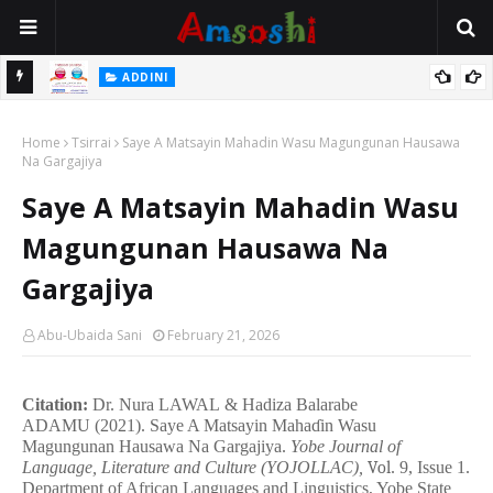
 Gudu
ADDINI
Na Yi Mafarki Ana Bikina, Kafin A Daura Aure Sai Na Farka
Home
Tsirrai
Saye A Matsayin Mahadin Wasu Magungunan Hausawa
Na Gargajiya
Saye A Matsayin Mahadin Wasu
Magungunan Hausawa Na
Gargajiya
Abu-Ubaida Sani
February 21, 2026
Citation:
Dr. Nura LAWAL
&
Hadiza Balarabe
ADAMU
(2021).
Saye A Matsayin Maha
ɗ
in Wasu
Magungunan Hausawa Na Gargajiya
.
Yobe Journal of
Language, Literature and Culture (YOJOLLAC),
Vol
. 9, Issue 1.
Department of African Languages and Linguistics, Yobe State