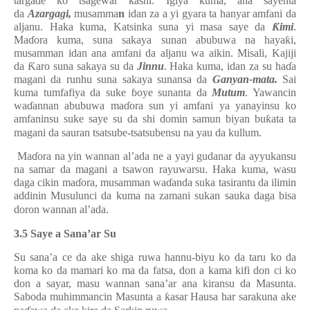
targa
ɗ
e ko tsagewar
ƙ
ashi. Igiya kuma, ana sayenta
da
Azargagi,
musamma
n
idan
za a yi gyara ta hanyar amfani da
aljanu.
Haka kuma, Katsinka suna yi masa saye da
Ƙ
imi
.
Ma
ɗ
ora kuma, suna sakaya sunan abubuwa na haya
ƙ
i,
musamman idan ana amfani da aljanu wa aikin. Misali, Kajiji
da
Ƙ
aro suna sakaya su da
Jinnu
. Haka kuma, idan za su ha
ɗ
a
magani da runhu suna sakaya sunansa da
Ganyan-mata.
Sai
kuma tumfafiya da suke
ɓ
oye sunanta da
Mutum
. Yawancin
wa
ɗ
annan abubuwa ma
ɗ
ora sun yi amfani ya yanayinsu ko
amfaninsu suke saye su da shi domin samun biyan bu
ƙ
ata ta
magani da sauran tsatsube-tsatsubensu na yau da kullum.
Ma
ɗ
ora na yin wannan al’ada ne a yayi gudanar da ayyukansu
na samar da magani a tsawon rayuwarsu. Haka kuma, wasu
daga cikin ma
ɗ
ora, musamman wa
ɗ
anda suka tasirantu da ilimin
addinin Musulunci da kuma na zamani sukan sauka daga bisa
doron wannan al’ada.
3.5 Saye a Sana’ar Su
Su sana’a ce da ake shiga ruwa hannu-biyu ko da taru ko da
koma ko da mamari ko ma da fatsa, don a kama kifi don ci ko
don a sayar, masu wannan sana’ar ana kiransu da Masunta.
Saboda muhimmancin Masunta a
ƙ
asar Hausa har sarakuna ake