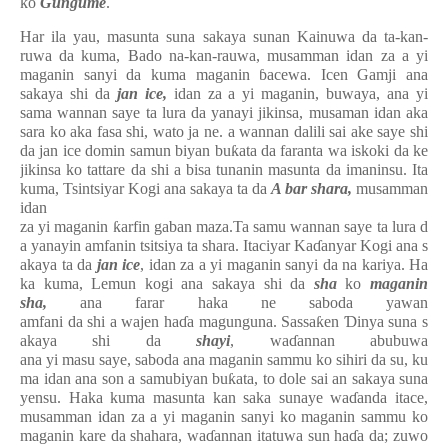
ko
Gungume
.
Har ila yau, masunta suna sakaya sunan Kainuwa da ta-kan-
ruwa da kuma, Bado na-kan-rauwa, musamman idan za a yi
maganin sanyi da kuma maganin
ɓ
acewa. Icen Gamji ana
sakaya shi da
jan ice,
idan
za a yi
maganin, buwaya, ana yi
sama wannan saye ta lura da yanayi jikinsa, musaman idan aka
sara ko aka fasa shi, wato ja ne. a wannan dalili sai ake saye shi
da jan ice domin samun biyan bu
ƙ
ata da faranta wa iskoki da ke
jikinsa ko tattare da shi a bisa tunanin masunta da imaninsu. Ita
kuma, Tsintsiyar Kogi ana sakaya ta da
A bar shara,
musamman
idan
za yi maganin
ƙ
arfin gaban maza.Ta samu wannan saye ta lura d
a yanayin amfanin tsitsiya ta shara. Itaciyar Ka
ɗ
anyar Kogi ana s
akaya ta da
jan ice
, idan za a yi maganin sanyi da na kariya. Ha
ka kuma, Lemun kogi ana sakaya shi da
sha
ko
maganin
sha,
ana farar haka ne saboda yawan
amfani da shi a wajen ha
ɗ
a magunguna. Sassa
ƙ
en
Ɗ
inya suna s
akaya shi da
shayi
, wa
ɗ
annan abubuwa
ana yi masu saye, saboda ana maganin sammu ko sihiri da su, ku
ma idan ana son a samubiyan bu
ƙ
ata, to dole sai an sakaya suna
yensu. Haka kuma masunta kan saka sunaye wa
ɗ
anda itace,
musamman idan za a yi maganin sanyi ko maganin sammu ko
maganin kare da shahara, wa
ɗ
annan itatuwa sun ha
ɗ
a da; zuwo