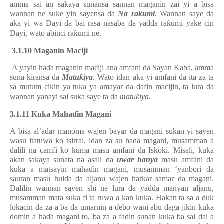
amma sai an sakaya sunansa sannan maganin zai yi a bisa
wannan ne suke yin sayensa da
Na ra
ƙ
umi.
Wannan saye da
aka yi wa Dayi da bai rasa nasaba da yadda ra
ƙ
umi yake cin
Dayi, wato abinci ra
ƙ
umi ne.
3.1.10 Maganin Maciji
A yayin ha
ɗ
a maganin maciji ana amfani da Sayan Kaba, amma
suna kiransa da
Matu
ƙ
iya
. Wato idan aka yi amfani da ita za ta
sa mutum cikin ya tu
ƙ
a ya amayar da dafin macijin, ta lura da
wannan yanayi sai suka saye ta da
matu
ƙ
iya.
3.1.11 Kuka Maha
ɗ
in Magani
A bisa al’adar manoma wajen bayar da magani sukan yi sayen
wasu itatuwa ko tsirrai, idan za su ha
ɗ
a magani, musamman a
dalili na camfi ko kuma masu amfani da Iskoki. Misali, kuka
akan sakaya sunata na asali da
uwar
hanya
masu amfani da
kuka a matsayin maha
ɗ
in magani, musamman ‘yanbori da
sauran masu hul
ɗ
a da aljanu wajen harkar samar da magani.
Dalilin wannan sayen shi ne lura da yadda manyan aljanu,
musamman mata suka fi ta ruwa a kan kuka. Hakan ta sa a duk
lokacin da za a ba da umarnin a
ɗ
ebo wani abu daga jikin kuka
domin a ha
ɗ
a magani to, ba za a fa
ɗ
in sunan kuka ba sai dai a