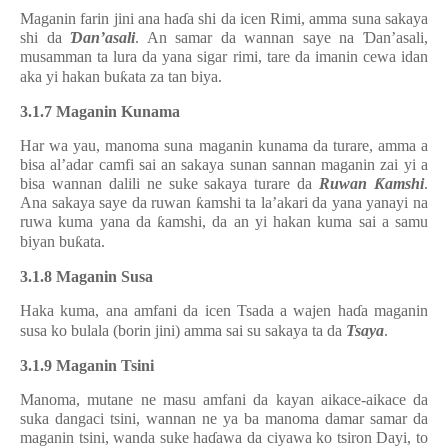
Maganin farin jini ana ha
ɗ
a shi da icen Rimi, amma suna sakaya
shi da
Ɗ
an’asali
. An samar da wannan saye na
Ɗ
an’asali,
musamman ta lura da yana sigar rimi, tare da imanin cewa idan
aka yi hakan bu
ƙ
ata za tan biya.
3.1.7 Maganin Kunama
Har wa yau, manoma suna maganin kunama da turare, amma a
bisa al’adar camfi sai an sakaya sunan sannan maganin zai yi a
bisa wannan dalili ne suke sakaya turare da
Ruwan
Ƙ
amshi
.
Ana sakaya saye da ruwan
ƙ
amshi ta la’akari da yana yanayi na
ruwa kuma yana da
ƙ
amshi, da an yi hakan kuma sai a samu
biyan bu
ƙ
ata.
3.1.8 Maganin Susa
Haka kuma, ana amfani da icen Tsada a wajen ha
ɗ
a maganin
susa ko bulala (borin jini) amma sai su sakaya ta da
Tsaya
.
3.1.9 Maganin Tsini
Manoma, mutane ne masu amfani da kayan aikace-aikace da
suka dangaci tsini, wannan ne ya ba manoma damar samar da
maganin tsini, wanda suke ha
ɗ
awa da ciyawa ko tsiron Dayi, to