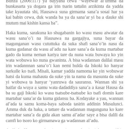
Bunza (2006:117) ya bayyana cewa “wayewar al’umma da
bun
ƙ
asarta ya dogara ga irin tsarin tattalin arzikinta da yadda
take kyautata shi, Hausawa suna girmama sana’a sosai har ya
kai babin cewa, duk wanda ba ya da sana’ar yi ba a
ɗ
auke shi
mutum mai kishin kansa ba”.
Haka kuma, sarakuna ko shugabanin ko wasu masu aiwatar da
wasu sana’o’i na Hausawa na gargajiya, suna bayar da
magunganan wasu cututtuka da suka shafi sana’o’in nasu da
kuma gudanar da wasu al’adu na kare sana’a da kuma martabar
gado da kuma neman kariya tare da nuna wata buwaya ko yin
wata wobuwa ko nuna gwaninta. A bisa wa
ɗ
annan dalilai masu
irin wa
ɗ
annnan sana’o’i kan nemi hul
ɗ
a da Iskoki ko hanyar
surkulle ko tsafi. Misali, kamar yadda namoma ke yin wobuwar
hatsi da kuma mahauta da suke yin ta nama da masunta da suke
yi wobuwa ta hanyar ‘yanruwa da sauransu. Wannan shi ya
haifar da wuya a samu wata da
ɗ
a
ɗɗ
iya sana’a a
ƙ
asar Hausa da
ba su gaji Iskoki ko wasu tsatsube-tsatsube ko tsafi domin kare
martabar sana’ar da kuma gidansu ba. Kodayake a yau, wannan
al’ada ta samu koma-baya saboda tasirin addinin Musulunci.
Amma duk da haka, a tattare da wa
ɗ
annan magunguna ko kare
martabar sana’a da gida akan samu al’adar saye a bisa dalili da
camfi ko tsoro ko girmamawa ga wa
ɗ
annan al’adu.