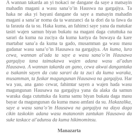
A wannan takarda an yi tsokaci ne dangane da saye a matsayin
maha
ɗ
in magani a wasu sana’o’in Hauswa na gargajiya. Ta
haka ne aka yi bayani dangane da saye a matsayin maha
ɗ
in
magani a sana’ar noma da ta wanzanci da ta
ɗ
ori da ta fawa da
ta farauta da ta su. Haka kuma, an fahimci saye yana da matu
ƙ
ar
tasiri wajen samun biyan bu
ƙ
atu na magani daga cututtuka na
sarari da kuma na zuciya da kuma kariya da buwaya da kare
martabar sana’a da kuma ta gado, musamman ga wasu masu
gudanar wasu sana’o’in Hausawa na gargajiya.
An kuma, lura
cewa, wannan al’ada ta saye a wasu sana’o’in Hausawa
gargajiya tana taimakawa wajen adana wasu al’adun
Hausawa.
A wannan takarda an gano, cewa akwai dangantaka
a tsakanin sayen da cuta sarari da ta zuci da kuma waraka,
musamman, ta fuskar magungunan Hausawa na gargajiya.
Har
wa yau, ana gano cewar, fahimtar sayen a wajen ha
ɗ
a wasu
magungunan Hausawa na gargajiya yana da ala
ƙ
a da samun
waraka daga cututtuka da kuma samu biyan bu
ƙ
ata daga masu
bayar da magungunan da kuma masu amfani da su.
Hakazalika,
saye a wasu sana’o’in Hausawa na gargajiya na
ɗ
aya daga
cikin taskokin adana wasu matanonin zantukan Hausawa da
suke taskace al’adunsu da kuma hikimominsu.
Manazarta