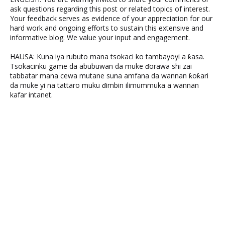
ask questions regarding this post or related topics of interest.
Your feedback serves as evidence of your appreciation for our
hard work and ongoing efforts to sustain this extensive and
informative blog. We value your input and engagement.
HAUSA: Kuna iya rubuto mana tsokaci ko tambayoyi a ƙasa.
Tsokacinku game da abubuwan da muke ɗorawa shi zai
tabbatar mana cewa mutane suna amfana da wannan ƙoƙari
da muke yi na tattaro muku ɗimbin ilimummuka a wannan
kafar intanet.