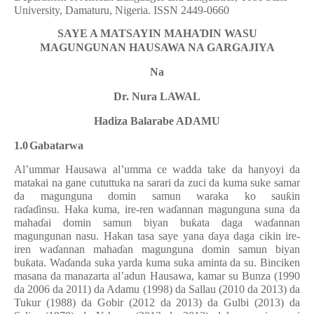
University, Damaturu, Nigeria. ISSN 2449-0660
SAYE A MATSAYIN MAHA
Ɗ
IN WASU
MAGUNGUNAN HAUSAWA NA GARGAJIYA
Na
Dr. Nura LAWAL
Hadiza Balarabe ADAMU
1.0
Gabatarwa
Al’ummar Hausawa al’umma ce wadda take da hanyoyi da
matakai na gane cututtuka na sarari da zuci da kuma suke samar
da magunguna domin samun waraka ko sau
ƙ
in
ra
ɗ
a
ɗ
insu. Haka kuma, ire-ren wa
ɗ
annan magunguna suna da
maha
ɗ
ai domin samun biyan bu
ƙ
ata daga wa
ɗ
annan
magungunan nasu. Hakan tasa saye yana
ɗ
aya daga cikin ire-
iren wa
ɗ
annan maha
ɗ
an magunguna domin samun biyan
bu
ƙ
ata. Wa
ɗ
anda suka yarda kuma suka aminta da su. Binciken
masana da manazarta al’adun Hausawa, kamar su Bunza (1990
da 2006 da 2011) da Adamu (1998) da Sallau (2010 da 2013) da
Tukur (1988) da Gobir (2012 da 2013) da Gulbi (2013) da