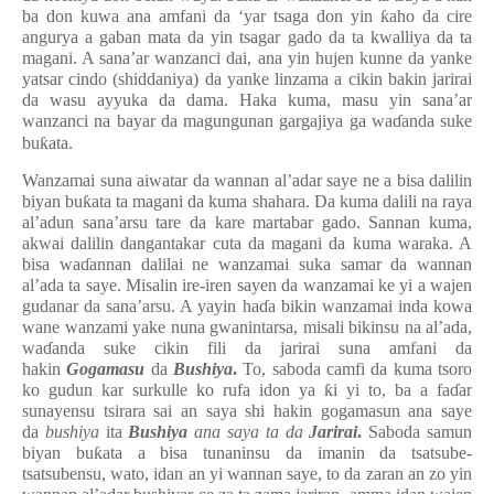
ba don kuwa ana amfani da ‘yar tsaga don yin
ƙ
aho da cire
angurya a gaban mata da yin tsagar gado da ta kwalliya da ta
magani. A sana’ar wanzanci dai, ana yin hujen kunne da yanke
yatsar cindo (shiddaniya) da yanke linzama a cikin bakin jarirai
da wasu ayyuka da dama. Haka kuma, masu yin sana’ar
wanzanci na bayar da magungunan gargajiya ga wa
ɗ
anda suke
bu
ƙ
ata.
Wanzamai suna aiwatar da wannan al’adar saye ne a bisa dalilin
biyan bu
ƙ
ata ta magani da kuma shahara. Da kuma dalili na raya
al’adun sana’arsu tare da kare martabar gado. Sannan kuma,
akwai dalilin dangantakar cuta da magani da kuma waraka. A
bisa wa
ɗ
annan dalilai ne wanzamai suka samar da wannan
al’ada ta saye. Misalin ire-iren sayen da wanzamai ke yi a wajen
gudanar da sana’arsu. A yayin ha
ɗ
a bikin wanzamai inda kowa
wane wanzami yake nuna gwanintarsa, misali bikinsu na al’ada,
wa
ɗ
anda suke cikin fili da jarirai suna amfani da
hakin
Gogamasu
da
Bushiya
.
To, saboda camfi da kuma tsoro
ko gudun kar surkulle ko rufa idon ya
ƙ
i yi to, ba a fa
ɗ
ar
sunayensu tsirara sai an saya shi hakin gogamasun ana saye
da
bushiya
ita
Bushiya
ana saya ta da
Jarirai
.
Saboda samun
biyan bu
ƙ
ata a bisa tunaninsu da imanin da tsatsube-
tsatsubensu,
wato, idan an yi wannan saye, to da zaran an zo yin