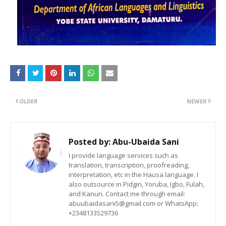
OLDER
NEWER
Posted by:
Abu-Ubaida Sani
I provide language services such as
translation, transcription, proofreading,
interpretation, etc in the Hausa language. I
also outsource in Pidgin, Yoruba, Igbo, Fulah,
and Kanuri. Contact me through email:
abuubaidasani5@gmail.com or WhatsApp:
+2348133529736