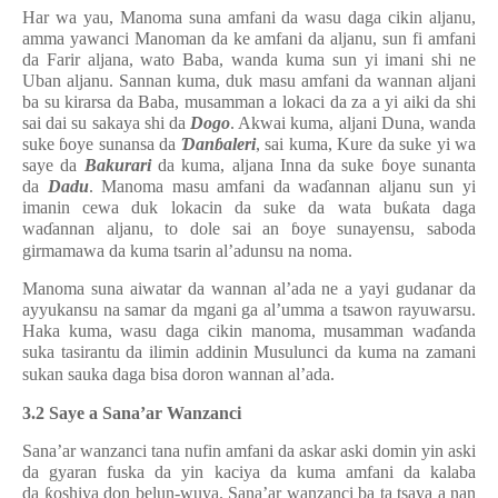
Har wa yau, Manoma suna amfani da wasu daga cikin aljanu,
amma yawanci Manoman da ke amfani da aljanu, sun fi amfani
da Farir aljana, wato Baba, wanda kuma sun yi imani shi ne
Uban aljanu. Sannan kuma, duk masu amfani da wannan aljani
ba su kirarsa da Baba, musamman a lokaci da za a yi aiki da shi
sai dai su sakaya shi da
Dogo
. Akwai kuma, aljani Duna, wanda
suke
ɓ
oye sunansa da
Ɗ
an
ɓ
aleri
, sai kuma, Kure da suke yi wa
saye da
Bakurari
da kuma, aljana Inna da suke
ɓ
oye sunanta
da
Dadu
. Manoma masu amfani da wa
ɗ
annan aljanu sun yi
imanin cewa duk lokacin da suke da wata bu
ƙ
ata daga
wa
ɗ
annan aljanu, to dole sai an
ɓ
oye sunayensu, saboda
girmamawa da kuma tsarin al’adunsu na noma.
Manoma suna aiwatar da
wannan al’ada ne a yayi gudanar da
ayyukansu na samar da mgani ga al’umma a tsawon rayuwarsu.
Haka kuma, wasu daga cikin manoma, musamman wa
ɗ
anda
suka tasirantu da ilimin addinin Musulunci da kuma na zamani
sukan sauka daga bisa doron wannan al’ada.
3.2 Saye a Sana’ar Wanzanci
Sana’ar wanzanci tana nufin amfani da askar aski domin yin aski
da gyaran fuska da yin kaciya da kuma amfani da kalaba
da
ƙ
oshiya don belun-wuya. Sana’ar wanzanci ba ta tsaya a nan