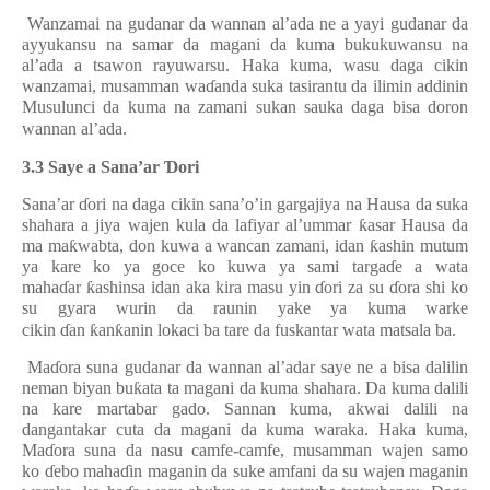
Wanzamai na gudanar da
wannan al’ada ne a yayi gudanar da
ayyukansu na samar da magani da kuma bukukuwansu na
al’ada a tsawon rayuwarsu. Haka kuma, wasu daga cikin
wanzamai, musamman wa
ɗ
anda suka tasirantu da ilimin addinin
Musulunci da kuma na zamani sukan sauka daga bisa doron
wannan al’ada.
3.3 Saye a Sana’ar
Ɗ
ori
Sana’ar
ɗ
ori na daga cikin sana’o’in gargajiya na Hausa da suka
shahara a jiya wajen kula da lafiyar al’ummar
ƙ
asar Hausa da
ma ma
ƙ
wabta, don kuwa a wancan zamani, idan
ƙ
ashin mutum
ya kare ko ya goce ko kuwa ya sami targa
ɗ
e a wata
maha
ɗ
ar
ƙ
ashinsa idan aka kira masu yin
ɗ
ori za su
ɗ
ora shi ko
su gyara wurin da raunin yake ya kuma warke
cikin
ɗ
an
ƙ
an
ƙ
anin lokaci ba tare da fuskantar wata matsala ba.
Ma
ɗ
ora suna gudanar da wannan al’adar saye ne a bisa dalilin
neman biyan bu
ƙ
ata ta magani da kuma shahara. Da kuma dalili
na kare martabar gado. Sannan kuma, akwai dalili na
dangantakar cuta da magani da kuma waraka. Haka kuma,
Ma
ɗ
ora suna da nasu camfe-camfe, musamman wajen samo
ko
ɗ
ebo maha
ɗ
in maganin da suke amfani da su wajen maganin