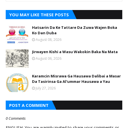
YOU MAY LIKE THESE POSTS
Hatsarin Da Ke Tattare Da Zuwa Wajen Boka
Ko Dan Duba
August 08, 2026
Jirwayen Kishi a Wasu Wakokin Baka Na Mata
August 06, 2026
Karamcin Misrawa Ga Hausawa Dalibai a Masar
Da Tasirinsa Ga Al'ummar Hausawa a Yau
July 27, 2026
POST A COMMENT
0 Comments
ENGLISH: You are warmly invited to share your comments or