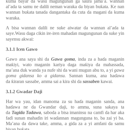
kuma bayar da wasu magungunan ga saura jama’a. wannan
al’ada ta samu ne dalili neman waraka da biyan bu
ƙ
ata. Ke nan
wannan bu
ƙ
ata tanada dangantaka da cuta da magani da kuma
waraka.
A bisa wannan dalili ne suke aiwatar da wannan al’ada ta
saye.Wasu daga cikin ire-iren maha
ɗ
an magungunan da suke yin
sayensu akwai:
3.1.1
Icen Gawo
Gawo ana saya shi da
Gawa
goma
, inda za a ha
ɗ
a maganin
ma
ƙ
iyi, wato maganin kariya daga ma
ƙ
iya da mahassada,
ma’ana duk wanda ya nufe shi da wani mugun abu to, a yi
gawa
goma gidansa ko a gidansu.
Sannan kuma, ana ha
ɗ
awa
da
ƙ
iraran sassabe, amma sai a kira shi da
sassaben
kawai.
3.1.2 Gwadar Daji
Har wa yau, idan manoma za su ha
ɗ
a maganin sanda, ana
ha
ɗ
awa ne da Gwandar daji, to amma, suna sakaya ta
da
Tagida
Tadawa
, saboda a bisa imaninsu na camfi da har aka
fa
ɗ
i sunan maha
ɗ
in iri wa
ɗ
annan magunguna to, ba zai yi ba.
Ma’ana da dawa take, amma, a gida za a yi amfani da samu
biyan bu
ƙ
ata.