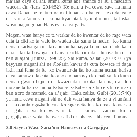
ma’ana
ɗ
aya da shi, amma kuma aka amince da su a madadin
waccan
ɗ
in (Idris, 2014:52). Ke nan, a iya cewa, saye na nuna
cewa Bahaushe mutum ne mai tunani da hangen nesa dangane
da tsare al’adunsa da kuma kyautata lafiyar al’umma, ta fuskar
wasu magungunan Hausawa na gargajiya.
Magani wata hanya ce ta warkar da ko kwantar da ko rage wata
cuta ta ciki ko ta waje ko wadda aka samu ta ha
ɗ
ari. Ko kuma
neman kariya ga cuta ko abokan hamayya ko neman
ɗ
aukaka ta
daraja ko ta buwaya ta hanyar siddabaru da sihirce-sihirce na
ban al’ajabi (Bunza, 1990:25). Shi kuma, Sallau (2010:101) ya
bayyana magani shi ne
Ƙ
o
ƙ
arin kawar da cuta kowace iri daga
jikin mai fama da ita, ko kwantar da ita, ko kuma neman kariya
daga kamuwa da cuta, ko abokan hamayya ko ma
ƙ
iya, ko kuma
neman gwada bajinta da
ƙ
wazo da
ɗ
aukaka da daraja a idon
mutane ta hanyar nuna tsatsube-tsatsube da sihirce-sihirce masu
ban tsoro da mamaki da al’ajabi. Haka zalika, Gulbi (2013:746)
ya nuna cewa magani shi ne duk wata hanya da za a yi amfani
da ita domin riga-kafin cuta ko rage ra
ɗ
a
ɗ
inta ko ma a kawar da
ita gaba
ɗ
aya ko warware ta, ta kimiyar zamani ko a
gargajiyance, watau hanyar tsafi da tsibbace-tsibbacen al’umma.
3.0 Saye a Wasu Sana’oin Hausawa na Gargajiya