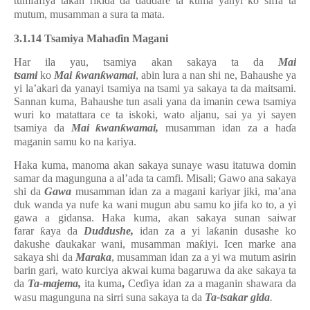
tumfafiya takan riki
ɗ
a da daddare ta kuma yanyi ko siffa ta
mutum, musamman a sura ta mata.
3.1.14 Tsamiya Maha
ɗ
in Magani
Har ila yau, tsamiya akan sakaya ta da
Mai
tsami
ko
Mai
ƙ
wan
ƙ
wamai
, abin lura a nan shi ne, Bahaushe ya
yi la’akari da yanayi tsamiya na tsami ya sakaya ta da maitsami.
Sannan kuma, Bahaushe tun asali yana da imanin cewa tsamiya
wuri ko matattara ce ta iskoki, wato aljanu, sai ya yi sayen
tsamiya da
Mai
ƙ
wan
ƙ
wamai,
musamman idan za a ha
ɗ
a
maganin samu ko na kariya.
Haka kuma, manoma akan sakaya sunaye wasu itatuwa domin
samar da magunguna a al’ada ta camfi. Misali; Gawo ana sakaya
shi da
Gawa
musamman idan za a magani kariyar jiki, ma’ana
duk wanda ya nufe ka wani mugun abu samu ko jifa ko to, a yi
gawa a gidansa. Haka kuma, akan sakaya sunan saiwar
farar
ƙ
aya da
Duddushe,
idan za a yi la
ƙ
anin dusashe ko
dakushe
ɗ
aukakar wani, musamman ma
ƙ
iyi. Icen marke ana
sakaya shi da
Maraka
, musamman idan za a yi wa mutum asirin
barin gari, wato kurciya akwai kuma bagaruwa da ake sakaya ta
da
Ta-majema,
ita
kuma
,
Ce
ɗ
iya
idan za a maganin shawara da
wasu magunguna na sirri suna sakaya ta da
Ta-tsakar gida
.