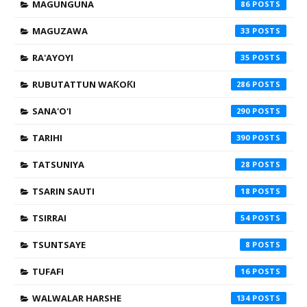
MAGUNGUNA
86
MAGUZAWA
33
RA'AYOYI
35
RUBUTATTUN WAƘOƘI
286
SANA'O'I
290
TARIHI
390
TATSUNIYA
28
TSARIN SAUTI
18
TSIRRAI
54
TSUNTSAYE
8
TUFAFI
16
WALWALAR HARSHE
134