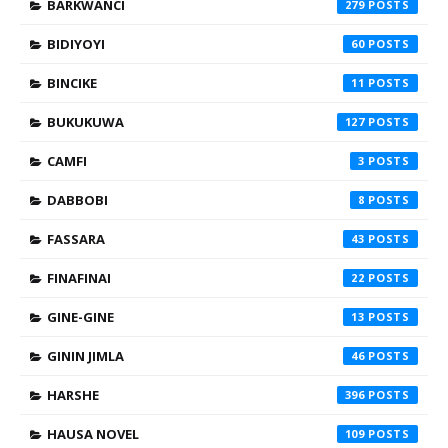
BARKWANCI
279
BIDIYOYI
60
BINCIKE
11
BUKUKUWA
127
CAMFI
3
DABBOBI
8
FASSARA
43
FINAFINAI
22
GINE-GINE
13
GININ JIMLA
46
HARSHE
396
HAUSA NOVEL
109