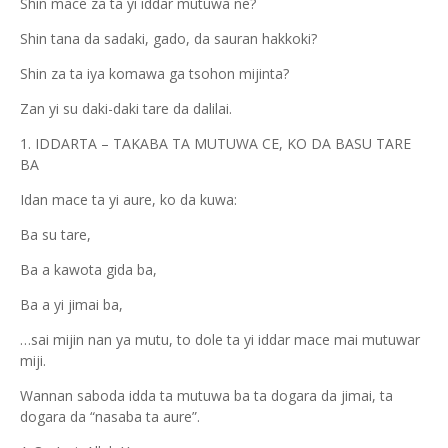
Shin mace za ta yi iddar mutuwa ne?
Shin tana da sadaki, gado, da sauran hakkoki?
Shin za ta iya komawa ga tsohon mijinta?
Zan yi su daki-daki tare da dalilai.
1. IDDARTA – TAKABA TA MUTUWA CE, KO DA BASU TARE
BA
Idan mace ta yi aure, ko da kuwa:
Ba su tare,
Ba a kawota gida ba,
Ba a yi jimai ba,
…sai mijin nan ya mutu, to dole ta yi iddar mace mai mutuwar
miji.
Wannan saboda idda ta mutuwa ba ta dogara da jimai, ta
dogara da “nasaba ta aure”.