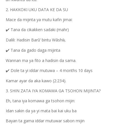
2. HAKKOKI UKU DATA KE DA SU
Mace da mijinta ya mutu kafin jimai:
Tana da cikakken sadaki (mahr)
✔️
Dalili: Hadisin Barū’ bintu Wāshi
.
ḳ
Tana da gado daga mijinta
✔️
Wannan ma ya fito a hadisin da sama.
Dole ta yi iddar mutuwa – 4 months 10 days
✔️
Kamar ayar da aka kawo (2:234).
3. SHIN ZATA IYA KOMAWA GA TSOHON MIJINTA?
Eh, tana iya komawa ga tsohon mijin:
Idan sakin da ya yi mata bai kai uku ba
Bayan ta gama iddar mutuwar sabon mijin