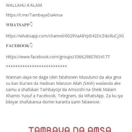
WALLAHU A'ALAM.
https://t.me/TambayaDaAnsa
👇
𝐖𝐇𝐀𝐓𝐒𝐀𝐏𝐏
https://whatsapp.com/channel/0029VaA8YpB42DcZdoRuCj3G
👇
𝐅𝐀𝐂𝐄𝐁𝐎𝐎𝐊
Https://www.facebook.com/groups/336629807654177
**************************
Wannan
aya ne daga cikin fatahowin Musulunci da aka gina
ɗ
su kan
ur’ani da Hadisan Manzon Allah (SAW) wa
anda ake
Ƙ
ɗ
samu a shafukan Tambayoyi da Amsoshi na Sheik Malam
Khamis Yusuf a Facebook, Telegram, da WhatsApp. Za ku iya
bibiyar shafukansa domin karanta
arin fatawowi.
ƙ