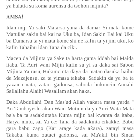
ya halatta su koma aurensu da tsohon mijinta?
❗️
𝐀𝐌𝐒𝐀
Idan miji Ya saki Matarsa yana da damar Yi mata kome
ƙ
Matu
ar sakin bai kai na Uku ba, Idan Sakin Bai kai Uku
ba Damarsa ta yi mata kome shi ne kafin ta yi jini uku, ko
kafin Tahaihu idan Tana da ciki.
Macen da Mijinta ya Sake ta harta gama iddah bai Maida
itaba, Ta Auri wani Mijin kafin su yi sa daka sai Sabon
Mijinta Ya rasu, Hukuncinta
ɗ
aya da matan dasuka haihu
da Mazajensu, za ta yimasa takaba, Sadakin da ya ba ta
yazama nata, zataci gadonsa, saboda hukuncin Annabi
Sallallahu Alaihi Wasallam akan haka.
Ɗ
ƙ
Daka Abdullahi
an Mas'ud Allah ya
ara masa yarda "
An Tambayeshi akan Wani Mutum da ya Auri Wata Mata
ba'a ba ta sadakintaba Kuma mijin bai kwanta da itaba,
Harya mutu, sai Ya ce: Tana da sadakinta cikakke, Babu
ƙ
gara babu zago (Kar arage kada a
ara). zatayi masa
ƙ
Takaba, kuma zataci gadonsa, sai Ma'a
il bin Sinan