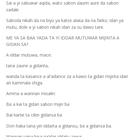
Sai a yi sabuwar aqida, wato sabon
aurin aure da sabon
ɗ
sadaki
Saboda nikah da na biyu ya katse ala
a da na farko; idan ya
ƙ
mutu, dole a yi sabon nikah idan za su dawo tare.
ME YA SA BAA YADA TA YI IDDAR MUTUWAR MIJINTA A
GIDAN SA?
A iddar mutuwa, mace:
tana zaune a gidanta,
wanda ta kasance a al'adance za a kawo ta gidan mijinta idan
an kammala shiga.
Amma a wannan misalin:
Ba a kai ta gidan sabon mijin ba
Bai kar
e ta cikin gidansa ba
ɓ
Don haka tana yin iddarta a gidansu, ba a gidansa ba.
Wannan yana bisa qa’idar iddatu zawa: