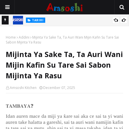
TARIHI
n
Shin Fulani Asalinsu Daga Najeriya Ne? Ga Tarihin da Yawancin
Home
Mutane Ba Su Taba Ji Ba
Addini
Mijinta Ya Sake Ta, Ta Auri Wani Mijin Kafin Su Tare Sai
Sabon Mijinta Ya Rasu
Mijinta Ya Sake Ta, Ta Auri Wani
Mijin Kafin Su Tare Sai Sabon
Mijinta Ya Rasu
Amsoshi Kitchen
December 07, 2025
❓
𝐓𝐀𝐌𝐁𝐀𝐘𝐀
ƙ
Idan auren mace da miji ya
are sai aka ce sai ta yi wani
auren take halatta a gareshi, sai ta auri wani namijin kafin
ta tare sai ya mutu, shin sai ta yi masa takaba, idan ta yi