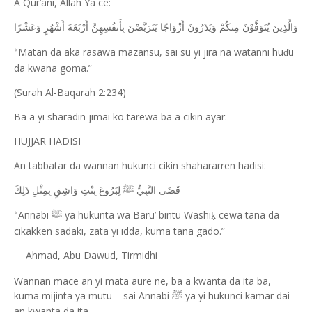
A Qur’ani, Allah Ya ce:
وَالَّذِينَ يُتَوَفَّوْنَ مِنكُمْ وَيَذَرُونَ أَزْوَاجًا يَتَرَبَّصْنَ بِأَنفُسِهِنَّ أَرْبَعَةَ أَشْهُرٍ وَعَشْرًا
Matan da aka rasawa mazansu, sai su yi jira na watanni hu
u
ɗ
“
da kwana goma.”
(Surah Al-Baqarah 2:234)
Ba a yi sharadin jimai ko tarewa ba a cikin ayar.
HUJJAR HADISI
An tabbatar da wannan hukunci cikin shahararren hadisi:
قَضَى النَّبِيُّ ﷺ لِبَرُوعَ بِنْتِ وَاشِقٍ بِمِثْلِ ذَلِكَ
Annabi
ya hukunta wa Barū’ bintu Wāshi
cewa tana da
ﷺ
ḳ
“
cikakken sadaki, zata yi idda, kuma tana gado.”
Ahmad, Abu Dawud, Tirmidhi
—
Wannan mace an yi mata aure ne, ba a kwanta da ita ba,
kuma mijinta ya mutu – sai Annabi
ya yi hukunci kamar dai
ﷺ
an kwanta da ita.