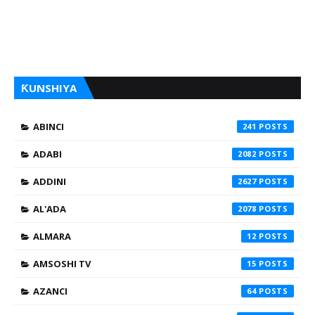
ƘUNSHIYA
ABINCI
241
ADABI
2082
ADDINI
2627
AL'ADA
2078
ALMARA
12
AMSOSHI TV
15
AZANCI
64