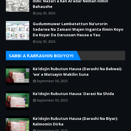
Ilimi: Nazari a Kan Al’adar Neman Ilimin
Bahaushe
July 30, 2026
Gudummuwar Lambatattun Na’urorin
Sadarwa Na Zamani Wajen Inganta Ilimin Koyo
Da Koyar Da Darussan Hausa a Yau
July 30, 2026
SABBI A ƘARƘASHIN BIDIYOYI
Ka'idojin Rubutun Hausa (Darashi Na Bakwai):
'wa' a Matsayin Wakilin Suna
September 06, 2025
Ka'idojin Rubutun Hausa: Darasi Na Shida
September 05, 2025
Ka'idojin Rubutun Hausa (Darashi Na Biyar):
Kalmomin Dirka
September 05, 2025