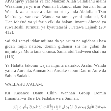
Al'Ashja'iy yatashi Ya ce: Manzan Allah Sallallahu alaihi
Wasallam ya yi irin Wannan hukunci akan baru'ah bintu
ƙ
Ɗ
Washi
wata mace a cikinmu irin yanda Abdullahi
an
Mas'ud ya yankewa Wanda ya tambayeshi hukunci, Sai
Ɗ
an Mas'ud ya yi farin ciki da hakan. Imamu Ahmad ya
ruwaitoshi Turmuzi ya kyautatashi . Fatawa Lajnah (20/
412).
Sai dai zatayi iddar mijinta da ya Mutu ne agidansu ba'a
gidan mijin nataba, domin gidansu shi ne gidan da
mijinta ya Mutu tana cikinsa. Samaratul Tadween shafi na
(116).
Ya Halatta takoma wajan mijinta nafarko, Asalin Wanda
yafara Aurenta, Amman Sai Ansake sabon Daurin Aure da
Sabon Sadaki.
WALLAHU A'ALAM.
Ku Kasance Damu Cikin Wannan Group Domin
Ilimantarwa Tare Da Fadakarwa a Sunnah.
ﺳُﺒﺤَﺎﻧَﻚَ
ﺍﻟﻠَّﻬُﻢَّ
ﻭَﺑِﺤَﻤْﺪِﻙَ
ﺃﺷْﻬَﺪُ
ﺃﻥ
ﻟَﺎ
ﺇِﻟَﻪَ
ﺇِﻻَّ
ﺃﻧْﺖَ
ﺃﺳْﺘَﻐْﻔِﺮُﻙَ
ﻭﺃَﺗُﻮﺏُ
ﺇِﻟَﻴْﻚ