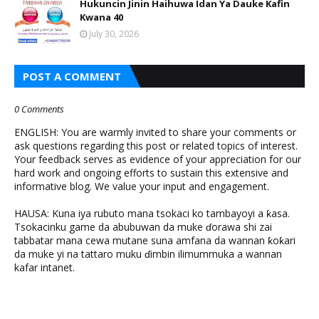
Hukuncin Jinin Haihuwa Idan Ya Dauke Kafin
Kwana 40
July 30, 2026
POST A COMMENT
0 Comments
ENGLISH: You are warmly invited to share your comments or
ask questions regarding this post or related topics of interest.
Your feedback serves as evidence of your appreciation for our
hard work and ongoing efforts to sustain this extensive and
informative blog. We value your input and engagement.
HAUSA: Kuna iya rubuto mana tsokaci ko tambayoyi a ƙasa.
Tsokacinku game da abubuwan da muke ɗorawa shi zai
tabbatar mana cewa mutane suna amfana da wannan ƙoƙari
da muke yi na tattaro muku ɗimbin ilimummuka a wannan
kafar intanet.