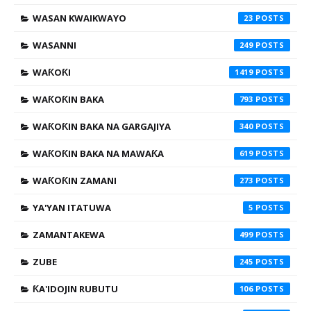
WASAN KWAIKWAYO
23
WASANNI
249
WAƘOƘI
1419
WAƘOƘIN BAKA
793
WAƘOƘIN BAKA NA GARGAJIYA
340
WAƘOƘIN BAKA NA MAWAƘA
619
WAƘOƘIN ZAMANI
273
YA'YAN ITATUWA
5
ZAMANTAKEWA
499
ZUBE
245
ƘA'IDOJIN RUBUTU
106