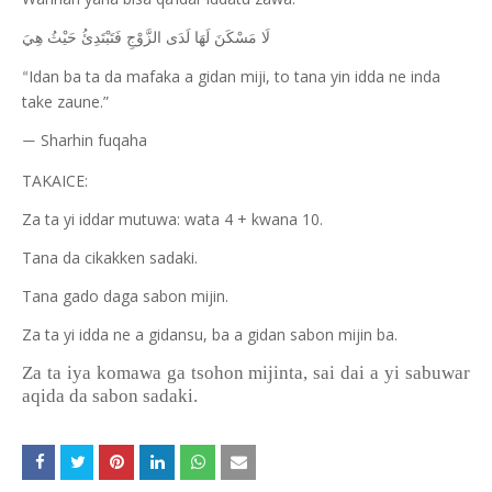
لَا مَسْكَنَ لَهَا لَدَى الزَّوْجِ فَتَبْتَدِئُ حَيْثُ هِيَ
Idan ba ta da mafaka a gidan miji, to tana yin idda ne inda
“
take zaune.”
Sharhin fuqaha
—
TAKAICE:
Za ta yi iddar mutuwa: wata 4 + kwana 10.
Tana da cikakken sadaki.
Tana gado daga sabon mijin.
Za ta yi idda ne a gidansu, ba a gidan sabon mijin ba.
Za ta iya komawa ga tsohon mijinta, sai dai a yi sabuwar
aqida da sabon sadaki.