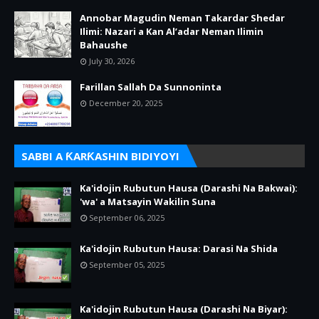
Annobar Magudin Neman Takardar Shedar
Ilimi: Nazari a Kan Al’adar Neman Ilimin
Bahaushe
July 30, 2026
Farillan Sallah Da Sunnoninta
December 20, 2025
SABBI A ƘARƘASHIN BIDIYOYI
Ka'idojin Rubutun Hausa (Darashi Na Bakwai):
'wa' a Matsayin Wakilin Suna
September 06, 2025
Ka'idojin Rubutun Hausa: Darasi Na Shida
September 05, 2025
Ka'idojin Rubutun Hausa (Darashi Na Biyar):