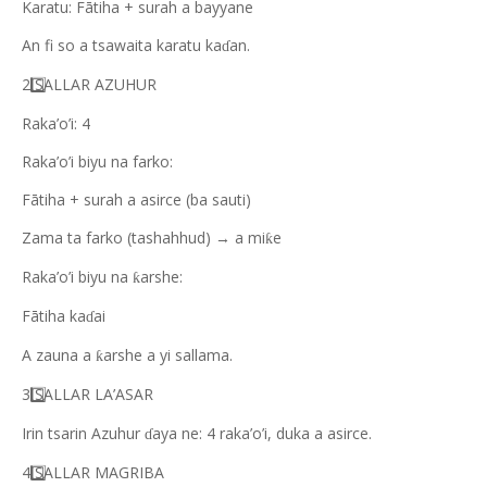
Karatu: Fātiha + surah a bayyane
An fi so a tsawaita karatu ka
an.
ɗ
2️
SALLAR AZUHUR
Raka’o’i: 4
Raka’o’i biyu na farko:
Fātiha + surah a asirce (ba sauti)
Zama ta farko (tashahhud) → a mi
e
ƙ
Raka’o’i biyu na
arshe:
ƙ
Fātiha ka
ai
ɗ
A zauna a
arshe a yi sallama.
ƙ
3️
SALLAR LA’ASAR
Irin tsarin Azuhur
aya ne: 4 raka’o’i, duka a asirce.
ɗ
4️
SALLAR MAGRIBA