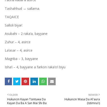
ɗ
Tashahhud → sallama.
TAQAICE
Salloli biyar:
Asubahi – 2 raka’a, bayyane
Zuhur – 4, asirce
La’asar – 4, asirce
Magriba – 3, bayyane
Isha’i – 4, bayyane a farkon raka’o’i biyu
OLDER
NEWER
Hukuncin Kayan Tsintuwa Da
Hukuncin Wasa Da Al'aura
Kayan Da Ba A San Mai Shi Ba
(Istimna'i)