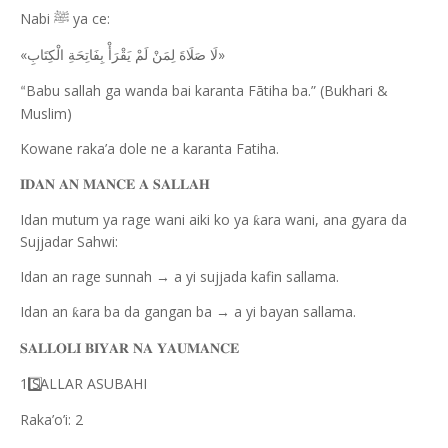
Nabi
ya ce:
ﷺ
«
»
لَا صَلَاةَ لِمَنْ لَمْ يَقْرَأْ بِفَاتِحَةِ الْكِتَابِ
Babu sallah ga wanda bai karanta Fātiha ba.” (Bukhari &
“
Muslim)
Kowane raka’a dole ne a karanta Fatiha.
𝐈𝐃𝐀𝐍
𝐀𝐍
𝐌𝐀𝐍𝐂𝐄
𝐀
𝐒𝐀𝐋𝐋𝐀𝐇
Idan mutum ya rage wani aiki ko ya
ara wani, ana gyara da
ƙ
Sujjadar Sahwi:
Idan an rage sunnah → a yi sujjada kafin sallama.
Idan an
ara ba da gangan ba → a yi bayan sallama.
ƙ
𝐒𝐀𝐋𝐋𝐎𝐋𝐈
𝐁𝐈𝐘𝐀𝐑
𝐍𝐀
𝐘𝐀𝐔𝐌𝐀𝐍𝐂𝐄
1️
SALLAR ASUBAHI
Raka’o’i: 2