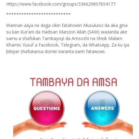
Https://www.facebook.com/groups/336629807654177
**************************
Wannan
aya ne daga cikin fatahowin Musulunci da aka gina
ɗ
su kan
ur’ani da Hadisan Manzon Allah (SAW) wa
anda ake
Ƙ
ɗ
samu a shafukan Tambayoyi da Amsoshi na Sheik Malam
Khamis Yusuf a Facebook, Telegram, da WhatsApp. Za ku iya
bibiyar shafukansa domin karanta
arin fatawowi.
ƙ