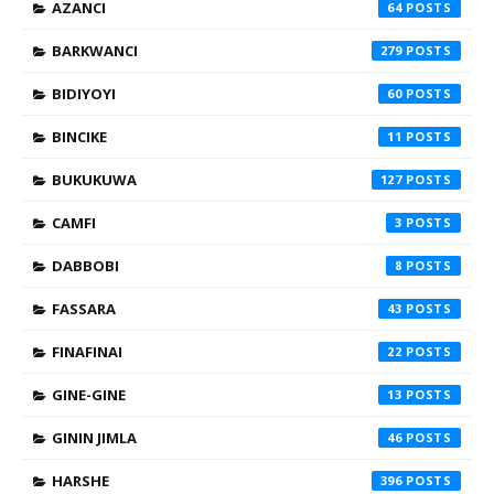
AZANCI
64
BARKWANCI
279
BIDIYOYI
60
BINCIKE
11
BUKUKUWA
127
CAMFI
3
DABBOBI
8
FASSARA
43
FINAFINAI
22
GINE-GINE
13
GININ JIMLA
46
HARSHE
396