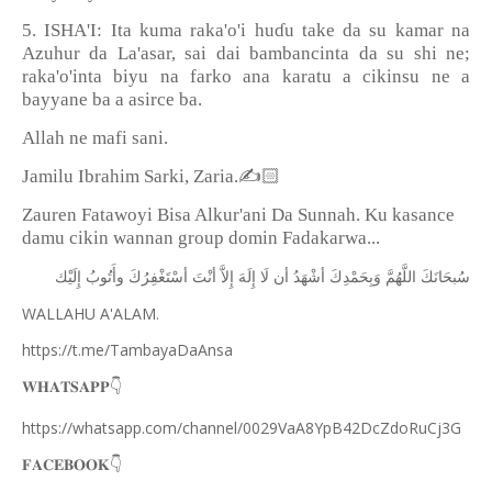
5. ISHA'I: Ita kuma raka'o'i hu
ɗ
u take da su kamar na
Azuhur da La'asar, sai dai bambancinta da su shi ne;
raka'o'inta biyu na farko ana karatu a cikinsu ne a
bayyane ba a asirce ba.
Allah ne mafi sani.
✍
🏻
Jamilu Ibrahim Sarki, Zaria.
Zauren Fatawoyi Bisa Alkur'ani Da Sunnah. Ku kasance
damu cikin wannan group domin Fadakarwa...
ﺳُﺒﺤَﺎﻧَﻚَ
ﺍﻟﻠَّﻬُﻢَّ
ﻭَﺑِﺤَﻤْﺪِﻙَ
ﺃﺷْﻬَﺪُ
ﺃﻥ
ﻟَﺎ
ﺇِﻟَﻪَ
ﺇِﻻَّ
ﺃﻧْﺖَ
ﺃﺳْﺘَﻐْﻔِﺮُﻙَ
ﻭﺃَﺗُﻮﺏُ
ﺇِﻟَﻴْﻚ
WALLAHU A'ALAM.
https://t.me/TambayaDaAnsa
👇
𝐖𝐇𝐀𝐓𝐒𝐀𝐏𝐏
https://whatsapp.com/channel/0029VaA8YpB42DcZdoRuCj3G
👇
𝐅𝐀𝐂𝐄𝐁𝐎𝐎𝐊