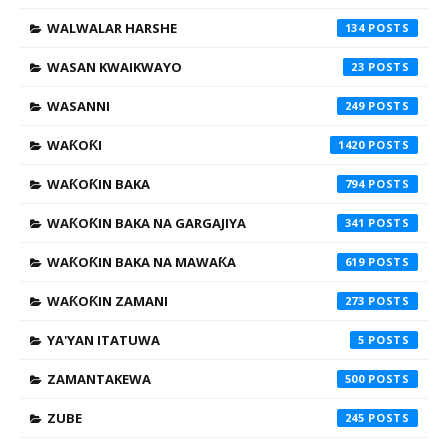
WALWALAR HARSHE
134
WASAN KWAIKWAYO
23
WASANNI
249
WAƘOƘI
1420
WAƘOƘIN BAKA
794
WAƘOƘIN BAKA NA GARGAJIYA
341
WAƘOƘIN BAKA NA MAWAƘA
619
WAƘOƘIN ZAMANI
273
YA'YAN ITATUWA
5
ZAMANTAKEWA
500
ZUBE
245