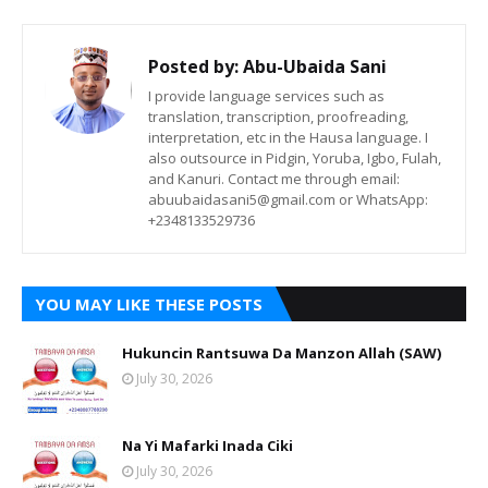
Posted by:
Abu-Ubaida Sani
I provide language services such as
translation, transcription, proofreading,
interpretation, etc in the Hausa language. I
also outsource in Pidgin, Yoruba, Igbo, Fulah,
and Kanuri. Contact me through email:
abuubaidasani5@gmail.com or WhatsApp:
+2348133529736
YOU MAY LIKE THESE POSTS
Hukuncin Rantsuwa Da Manzon Allah (SAW)
July 30, 2026
Na Yi Mafarki Inada Ciki
July 30, 2026