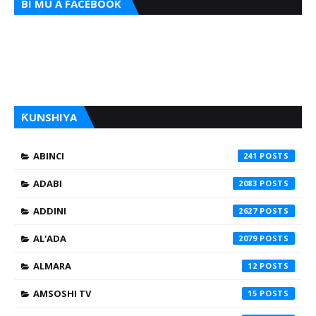
BI MU A FACEBOOK
ƘUNSHIYA
ABINCI
241
ADABI
2083
ADDINI
2627
AL'ADA
2079
ALMARA
12
AMSOSHI TV
15