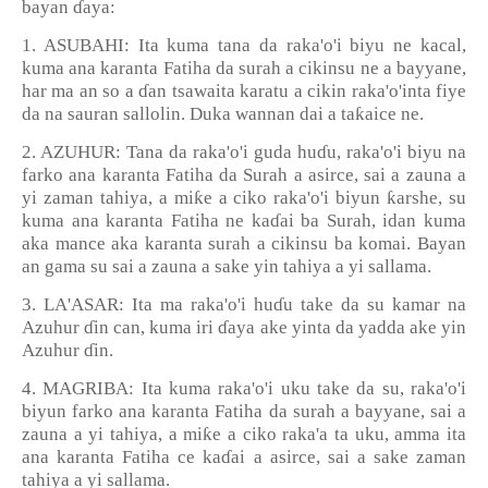
bayan
ɗ
aya:
1. ASUBAHI: Ita kuma tana da raka'o'i biyu ne kacal,
kuma ana karanta Fatiha da surah a cikinsu ne a bayyane,
har ma an so a
ɗ
an tsawaita karatu a cikin raka'o'inta fiye
ƙ
da na sauran sallolin. Duka wannan dai a ta
aice ne.
2. AZUHUR: Tana da raka'o'i guda hu
ɗ
u, raka'o'i biyu na
farko ana karanta Fatiha da Surah a asirce, sai a zauna a
ƙ
ƙ
yi zaman tahiya, a mi
e a ciko raka'o'i biyun
arshe, su
kuma ana karanta Fatiha ne ka
ɗ
ai ba Surah, idan kuma
aka mance aka karanta surah a cikinsu ba komai. Bayan
an gama su sai a zauna a sake yin tahiya a yi sallama.
3. LA'ASAR: Ita ma raka'o'i hu
ɗ
u take da su kamar na
Azuhur
ɗ
in can, kuma iri
ɗ
aya ake yinta da yadda ake yin
Azuhur
ɗ
in.
4. MAGRIBA: Ita kuma raka'o'i uku take da su, raka'o'i
biyun farko ana karanta Fatiha da surah a bayyane, sai a
ƙ
zauna a yi tahiya, a mi
e a ciko raka'a ta uku, amma ita
ana karanta Fatiha ce ka
ɗ
ai a asirce, sai a sake zaman
tahiya a yi sallama.