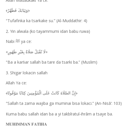
Allah Madaukaki Ya ce:
﴿وَثِيَابَكَ فَطَهِّرْ﴾
Tufafinka ka tsarkake su.” (Al-Muddathir: 4)
“
2. Yin alwala (ko tayammumi idan babu ruwa)
Nabi
ya ce:
ﷺ
«
»
لَا تُقْبَلُ صَلَاةٌ بِغَيْرِ طَهُورٍ
Ba a kar
ar sallah ba tare da tsarki ba.” (Muslim)
ɓ
“
3. Shigar lokacin sallah
Allah Ya ce:
﴿إِنَّ الصَّلَاةَ كَانَتْ عَلَى الْمُؤْمِنِينَ كِتَابًا مَوْقُوتًا﴾
Sallah ta zama wajiba ga muminai bisa lokaci.” (An-Nisā’: 103)
“
Kuma babu sallah idan ba a yi takbīratul-ihrām a tsaye ba.
𝐌𝐔𝐇𝐈𝐌𝐌𝐀𝐍
𝐅𝐀𝐓𝐈𝐇𝐀