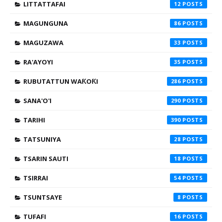
LITTATTAFAI
12
MAGUNGUNA
86
MAGUZAWA
33
RA'AYOYI
35
RUBUTATTUN WAƘOƘI
286
SANA'O'I
290
TARIHI
390
TATSUNIYA
28
TSARIN SAUTI
18
TSIRRAI
54
TSUNTSAYE
8
TUFAFI
16