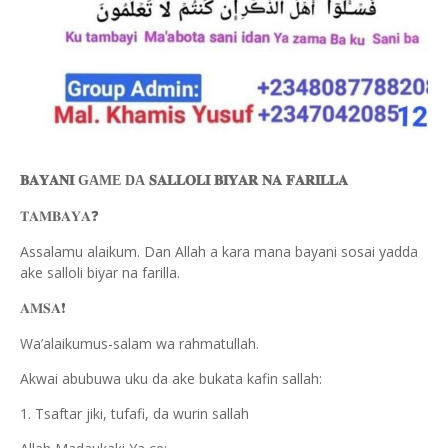
𝐁𝐀𝐘𝐀𝐍𝐈
GAME DA
𝐒𝐀𝐋𝐋𝐎𝐋𝐈
𝐁𝐈𝐘𝐀𝐑
𝐍𝐀
𝐅𝐀𝐑𝐈𝐋𝐋𝐀
❓
𝐓𝐀𝐌𝐁𝐀𝐘𝐀
Assalamu alaikum. Dan Allah a kara mana bayani sosai yadda
ake salloli biyar na farilla.
❗️
𝐀𝐌𝐒𝐀
Wa’alaikumus-salam wa rahmatullah.
Akwai abubuwa uku da ake bukata kafin sallah:
1. Tsaftar jiki, tufafi, da wurin sallah