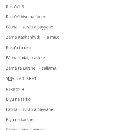
Raka’o’i: 3
Raka’o’i biyu na farko:
Fātiha + surah a bayyane
Zama (tashahhud) → a mi
e
ƙ
Raka’a ta uku:
Fātiha ka
ai, a asirce
ɗ
Zama ta
arshe → sallama.
ƙ
5️
SALLAR ISHA’I
Raka’o’i: 4
Biyu na farko:
Fātiha + surah a bayyane
Biyu na
arshe:
ƙ
Fātiha ka
ai a asirce