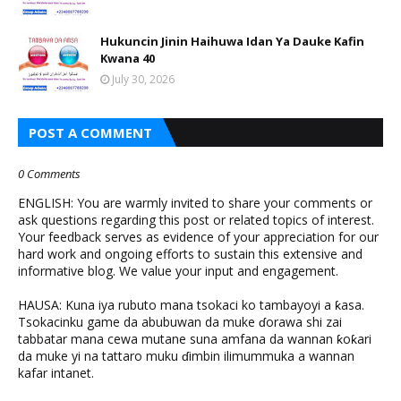
Hukuncin Jinin Haihuwa Idan Ya Dauke Kafin
Kwana 40
July 30, 2026
POST A COMMENT
0 Comments
ENGLISH: You are warmly invited to share your comments or
ask questions regarding this post or related topics of interest.
Your feedback serves as evidence of your appreciation for our
hard work and ongoing efforts to sustain this extensive and
informative blog. We value your input and engagement.
HAUSA: Kuna iya rubuto mana tsokaci ko tambayoyi a ƙasa.
Tsokacinku game da abubuwan da muke ɗorawa shi zai
tabbatar mana cewa mutane suna amfana da wannan ƙoƙari
da muke yi na tattaro muku ɗimbin ilimummuka a wannan
kafar intanet.