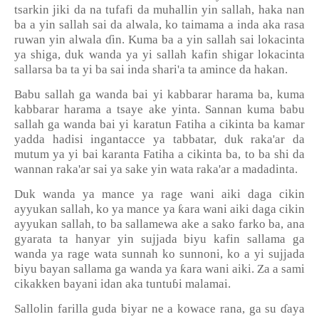
tsarkin jiki da na tufafi da muhallin yin sallah, haka nan
ba a yin sallah sai da alwala, ko taimama a inda aka rasa
ruwan yin alwala
ɗ
in. Kuma ba a yin sallah sai lokacinta
ya shiga, duk wanda ya yi sallah kafin shigar lokacinta
sallarsa ba ta yi ba sai inda shari'a ta amince da hakan.
Babu sallah ga wanda bai yi kabbarar harama ba, kuma
kabbarar harama a tsaye ake yinta. Sannan kuma babu
sallah ga wanda bai yi karatun Fatiha a cikinta ba kamar
yadda hadisi ingantacce ya tabbatar, duk raka'ar da
mutum ya yi bai karanta Fatiha a cikinta ba, to ba shi da
wannan raka'ar sai ya sake yin wata raka'ar a madadinta.
Duk wanda ya mance ya rage wani aiki daga cikin
ƙ
ayyukan sallah, ko ya mance ya
ara wani aiki daga cikin
ayyukan sallah, to ba sallamewa ake a sako farko ba, ana
gyarata ta hanyar yin sujjada biyu kafin sallama ga
wanda ya rage wata sunnah ko sunnoni, ko a yi sujjada
ƙ
biyu bayan sallama ga wanda ya
ara wani aiki. Za a sami
cikakken bayani idan aka tuntu
ɓ
i malamai.
Sallolin farilla guda biyar ne a kowace rana, ga su
ɗ
aya