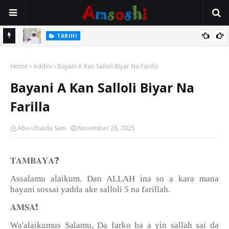
Na Mata
TARIHI
Sarkin Gummi Na Sha Biyar: Sarkin Mafaran Gummi Justice Lawal
Home
Hassan
Addini
Bayani A Kan Salloli Biyar Na Farilla
Bayani A Kan Salloli Biyar Na
Farilla
Abu-Ubaida Sani
November 28, 2025
❓
𝐓𝐀𝐌𝐁𝐀𝐘𝐀
Assalamu alaikum. Dan ALLAH ina so a kara mana
bayani sossai yadda ake salloli 5 na farillah.
❗️
𝐀𝐌𝐒𝐀
Wa'alaikumus Salamu, Da farko ba a yin sallah sai da