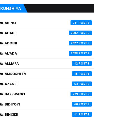
ƘUNSHIYA
ABINCI
241
ADABI
2082
ADDINI
2627
AL'ADA
2078
ALMARA
12
AMSOSHI TV
15
AZANCI
64
BARKWANCI
279
BIDIYOYI
60
BINCIKE
11