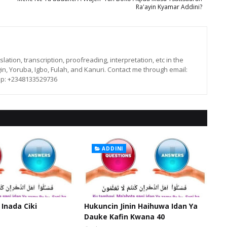
Ra'ayin Kyamar Addini?
lation, transcription, proofreading, interpretation, etc in the
in, Yoruba, Igbo, Fulah, and Kanuri. Contact me through email:
p: +2348133529736
ADDINI
 Inada Ciki
Hukuncin Jinin Haihuwa Idan Ya
Dauke Kafin Kwana 40