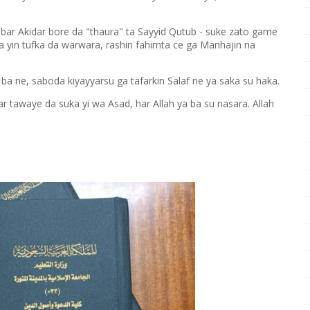
r Akidar bore da "thaura" ta Sayyid Qutub - suke zato game
 yin tufka da warwara, rashin fahimta ce ga Manhajin na
a ne, saboda kiyayyarsu ga tafarkin Salaf ne ya saka su haka.
tawaye da suka yi wa Asad, har Allah ya ba su nasara. Allah