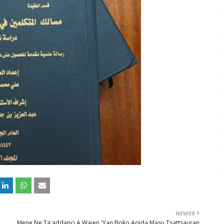
NEWER
Mene Ne Ta'addanci A Wajen 'Yan Boko Aqida Masu Tsattsauran