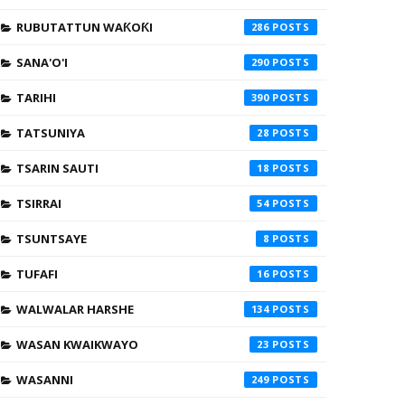
RUBUTATTUN WAƘOƘI
286
SANA'O'I
290
TARIHI
390
TATSUNIYA
28
TSARIN SAUTI
18
TSIRRAI
54
TSUNTSAYE
8
TUFAFI
16
WALWALAR HARSHE
134
WASAN KWAIKWAYO
23
WASANNI
249