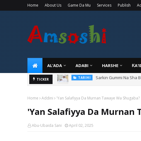
Home
About Us
Game Da Mu
Services
Publish
Ad
AL'ADA
ADABI
HARSHE
ƘA'
Danmadamin Sakkwato, 
TICKER
TARIHI
Home
Addini
'Yan Salafiyya Da Murnan Tawaye Wa Shugaba?
'Yan Salafiyya Da Murnan
Abu-Ubaida Sani
April 02, 2025