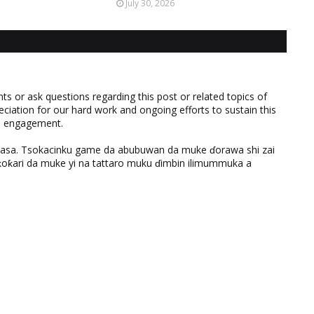
July 30, 2026
 or ask questions regarding this post or related topics of
eciation for our hard work and ongoing efforts to sustain this
nd engagement.
ƙasa. Tsokacinku game da abubuwan da muke ɗorawa shi zai
ƙari da muke yi na tattaro muku ɗimbin ilimummuka a