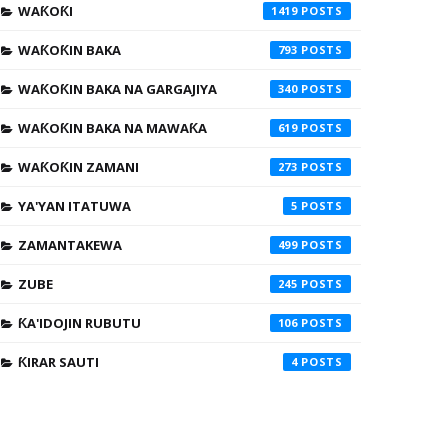
WAƘOƘI
1419
WAƘOƘIN BAKA
793
WAƘOƘIN BAKA NA GARGAJIYA
340
WAƘOƘIN BAKA NA MAWAƘA
619
WAƘOƘIN ZAMANI
273
YA'YAN ITATUWA
5
ZAMANTAKEWA
499
ZUBE
245
ƘA'IDOJIN RUBUTU
106
ƘIRAR SAUTI
4