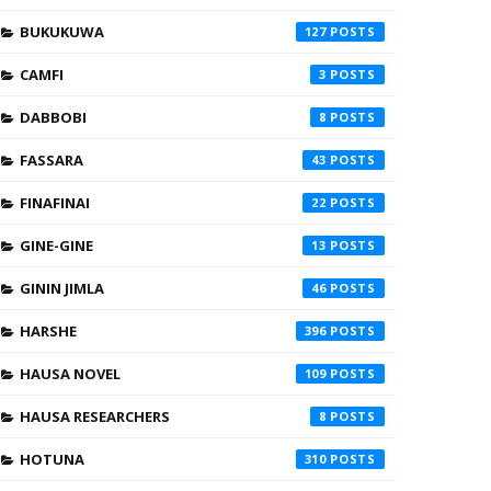
BUKUKUWA
127
CAMFI
3
DABBOBI
8
FASSARA
43
FINAFINAI
22
GINE-GINE
13
GININ JIMLA
46
HARSHE
396
HAUSA NOVEL
109
HAUSA RESEARCHERS
8
HOTUNA
310