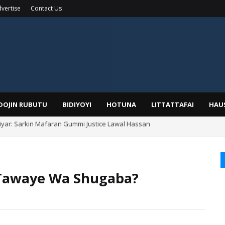
vertise
Contact Us
IDOJIN RUBUTU
BIDIYOYI
HOTUNA
LITTATTAFAI
HAU
Alhaji, Barista Hwanarabul Usman Usman Kure Bungudu
 Tawaye Wa Shugaba?