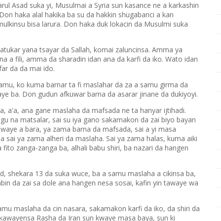
rul Asad suka yi, Musulmai a Syria sun kasance ne a karkashin
 Don haka alal hakika ba su da hakkin shugabanci a kan
lkinsu bisa larura. Don haka duk lokacin da Musulmi suka
atukar yana tsayar da Sallah, komai zaluncinsa. Amma ya
a a fili, amma da sharadin idan ana da karfi da iko. Wato idan
ar da da mai ido.
mu, ko kuma barnar ta fi maslahar da za a samu girma da
aye ba. Don gudun afkuwar barna da asarar jinane da dukiyoyi.
, a'a, ana gane maslaha da mafsada ne ta hanyar ijtihadi.
ngu na matsalar, sai su iya gano sakamakon da zai biyo bayan
awaye a bara, ya zama barna da mafsada, sai a yi masa
a sai ya zama alheri da maslaha. Sai ya zama halas, kuma aiki
fito zanga-zanga ba, alhali babu shiri, ba nazari da hangen
ad, shekara 13 da suka wuce, ba a samu maslaha a cikinsa ba,
 abin da zai sa dole ana hangen nesa sosai, kafin yin tawaye wa
u maslaha da cin nasara, sakamakon karfi da iko, da shiri da
, kawayensa Rasha da Iran sun kwaye masa baya, sun ki