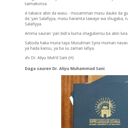
taimakonsa.
A takaice abin da wasu - musamman masu dauke da guba
da 'yan Salafiyya, masu haramta tawaye wa shugaba, na
Salafiyya.
Amma sauran 'yan bidi'a kuma shagubensu ba abin lura b
Saboda haka muna taya Musulman Syria murnan nasarar 
ya hada kansu, ya ba su zaman lafiya.
✍️
Dr. Aliyu Muh’d Sani (H)
Daga zauren Dr. Aliyu Muhammad Sani