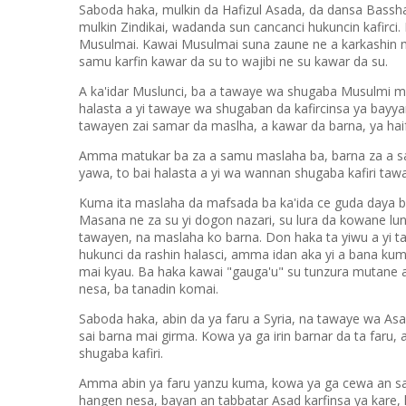
Saboda haka, mulkin da Hafizul Asada, da dansa Bassha
mulkin Zindikai, wadanda sun cancanci hukuncin kafirci.
Musulmai. Kawai Musulmai suna zaune ne a karkashin mu
samu karfin kawar da su to wajibi ne su kawar da su.
A ka'idar Muslunci, ba a tawaye wa shugaba Musulmi m
halasta a yi tawaye wa shugaban da kafircinsa ya bayyan
tawayen zai samar da maslha, a kawar da barna, ya haif
Amma matukar ba za a samu maslaha ba, barna za a sa
yawa, to bai halasta a yi wa wannan shugaba kafiri taw
Kuma ita maslaha da mafsada ba ka'ida ce guda daya ba
Masana ne za su yi dogon nazari, su lura da kowane lu
tawayen, na maslaha ko barna. Don haka ta yiwu a yi t
hukunci da rashin halasci, amma idan aka yi a bana kum
mai kyau. Ba haka kawai "gauga'u" su tunzura mutane a 
nesa, ba tanadin komai.
Saboda haka, abin da ya faru a Syria, na tawaye wa As
sai barna mai girma. Kowa ya ga irin barnar da ta faru,
shugaba kafiri.
Amma abin ya faru yanzu kuma, kowa ya ga cewa an sam
hangen nesa, bayan an tabbatar Asad karfinsa ya kare