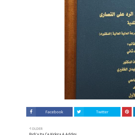
Facebook
Twitter
OLDER
Bidi'a Ita Ce Kirkira A Addini