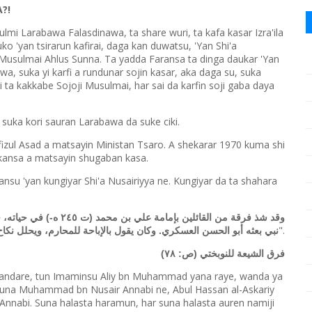
?!
lmi Larabawa Falasdinawa, ta share wuri, ta kafa kasar Izra'ila
 'yan tsirarun kafirai, daga kan duwatsu, 'Yan Shi'a
 ta Musulmai Ahlus Sunna. Ta yadda Faransa ta dinga daukar 'Yan
awa, suka yi karfi a rundunar sojin kasar, aka daga su, suka
 ta kakkabe Sojoji Musulmai, har sai da karfin soji gaba daya
 suka kori sauran Larabawa da suke ciki.
afizul Asad a matsayin Ministan Tsaro. A shekarar 1970 kuma shi
 kansa a matsayin shugaban kasa.
nsu 'yan kungiyar Shi'a Nusairiyya ne. Kungiyar da ta shahara
وقد شذ فرقة من القائلين ب
".
نبي بعثه أبو الحسن العسكري. وكان يقول بالإباحة للمحارم، ويحلل نكا
فرق الشيعة للنوبختي (ص: ٧٨)
 fandare, tun Imaminsu Aliy bn Muhammad yana raye, wanda ya
 suna Muhammad bn Nusair Annabi ne, Abul Hassan al-Askariy
n Annabi. Suna halasta haramun, har suna halasta auren namiji