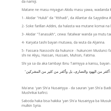
da namiji.
Matane ne masu miyagun Akidu masu yawa, wadanda kow
1- Akidar "Hululi" da "Ittihadi", da Allantar da Sayyidina
2- Soke farillan Addini, da halasta wa mutane komai na
3- Akidar "Tanasukh", cewa: fatalwar wanda ya mutu ta
4- Karyata tashi bayan mutuwa, da wuta da Aljanna.
5- Fassara Nassoshi da hukunce - hukuncen Muslunci fassa
shi ne Aliyu, Hassan, Hussain, Muhsin, Fatima.
Shi ya sa da aka tambayi Ibnu Taimiyya a kansu, bayan
"
- أكفر من اليهود والنصارى، بل وأكفر من كثير من المشركين
Ma'ana: 'yan Shi'a Nusairiyya - da sauran 'yan Shi'a Badi
Mushrikai kafirci.
Saboda haka bisa hakika 'yan Shi'a Nusairiyya ba Musul
mulkin Syria.