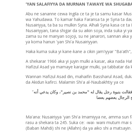
'YAN SALAFIYYA DA MURNAN TAWAYE WA SHUGABA
Abu ne sananne cewa Ingila ce ta je ta samu kasar Musu
wa Yahudawa. To kamar haka Faransa ta je Syria ta dauko
Nusairiyya, ta ba su mulkin Syria. Alhali Syria kasa ce
Nusairiyyan, tana shigar da su aikin soja, inda suka yi y
zama su ne manyan sojoji, su ne janarori, sannan aka yi
ya koma hanun 'yan Shi'a Nusairiyyan.
Haka kuma suka yi kane-kane a cikin jam'iyyar "Ba'ath",
A shekarar 1966 aka yi juyin mulki a kasar, aka nada H
Hafizul Asad ya mamaye karagar mulki, ya tabbatar da
Wannan Hafizul Asad din, mahaifin Bassharul Asad, duka
da Akidun kafirci. Malamin Shi'a al-Naubakhtiy ya ce
"
إمامة علي بن محمد (ت ٢٤٥ ه-) في حياته، فقالت بنبوة رجل يقال له "محمد بن نصير"، وكان يدعي أنه
ح الرجال بعضهم بعضا
Ma'ana: Nusairiyya 'yan Shi'a Imamiyya ne, amma sun
rasu a shekara ta 245. Suka ce: -wai- wani mutum mai
(Baban Mahdi) shi ne (Allahn) da ya aiko shi a matsayi