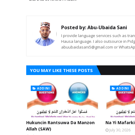
Posted by:
Abu-Ubaida Sani
I provide language services such as trans
Hausa language. I also outsource in Pidg
abuubaidasani5@gmail.com or WhatsAp
YOU MAY LIKE THESE POSTS
ADDINI
ADDINI
Hukuncin Rantsuwa Da Manzon
Na Yi Mafarki
Allah (SAW)
July 30, 2026