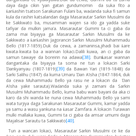
aya daga cikin ‘yan gatan gundumomin da suka fito a
ɗ
ar
ashin tsatson Sarakunan Fulani ba, wa
anda suka fi samun
ƙ
ƙ
ɗ
kula da rashin katsalandan daga Masarautar Sarkin Musulmi da
ke Sakkwato ba, musamman wajen sa ido ga yadda suke
tafiyar da mulkin jama’a. Masarautar Gummi ta ci gaba da
zama mai biyayya ga Masarautar Sarkin Musulmi da ke
Sakkwato a
ar
ashin Jagorancin Sarkin Musulmi Muhammadu
ƙ
ƙ
Bello (1817-1859).Duk da cewa, a zamaninsa,jihadi bai
are
ƙ
kwata-kwata ba a wannan lokaci.Dalili kuwa, an ci gaba da
samun tawaye da boreirin na adawa
. Bun
asar wannan
[38]
ƙ
dangantaka da biyayya ta soma ne tun a lokacin Sarki
ankyanyau (1807-1819)
da Bawan Yari (1819-1848) da
[39]
Ɗ
Sarki Salihu (1847) da kuma Umaru
an A’isha (1847-1864, duk
Ɗ
da cewa Muhammadu Bello ya rasu ne a lokacin da
an
Ɗ
A’isha yake sarauta).Wa
anda suka yi zamani da Sarkin
ɗ
Musulmi Muhammadu Bello, kuma babu wani bayani da aka ci
karo da shi wanda ke nuna cewa Muhammadu Bello ya sami
wata turjiya daga Sarakunan Masarautar Gummi, kamar yadda
ya samu a wasu yankuna na
asar Zamfara. A lokacin Turawan
ƙ
mulki mallaka kuwa, Gummi ta ci gaba da amsar umurni daga
Majalisar Sarautu ta Sakkwato
.
[40]
Tun a wancan lokaci, Masarautar Sarkin Musulmi ce ke da