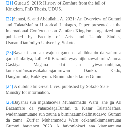
[21]
Gusau S, 2016: History of Zamfara from the fall of
Kingdom, PhD Thesis, UDUS.
[22]
Sanusi, S. and Abdullahi, A. 2021: An Overview of Gummi
and TalataMafara Historical Linkages, Paper presented at the
International Conference on Zamfara Kingdom, organized and
published by Faculty of Arts and Islamic Studies,
UsmanuDanfodiyo University, Sokoto.
[23]
Bayanai sun sabawajuna game da ainihinabin da yafaru a
garinTunfafiya, kafin Ali BazamfareyayihijirazuwabirninZauma.
Gaskiyar Magana dai an yiwannanhijirar,
kumazuri’arsacesukakafagaruruwan Danko, Kado,
Dangurumfa, Bukkuyum, Birnintudu da kuma Gummi.
[24]
A dubilittafin Great Lives, published by Sokoto State
Ministry for information.
[25]
Bayanai sun ingantacewa Muhammadu Waru ]ane ga Ali
Bazamfare da yatasodagaTunfafi ta Kasar TalataMafara,
wadannanmutane sun zauna a birninzaumakafinsudawo Gummi
da zama. Zuri’ar Muhammadu Waru cekemulkinmasarautar
Gummi haryanzu 2023. A farkonlokaci ana kiransarautar