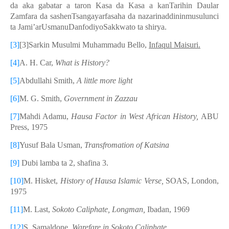
da aka gabatar a taron Kasa da Kasa a kanTarihin Daular
Zamfara da sashenTsangayarfasaha da nazarinaddininmusulunci
ta Jami’arUsmanuDanfodiyoSakkwato ta shirya.
[3]
[3]
Sarkin Musulmi Muhammadu Bello,
Infaqul Maisuri.
[4]
A. H. Car,
What is History?
[5]
Abdullahi Smith,
A little more light
[6]
M. G. Smith,
Government in Zazzau
[7]
Mahdi Adamu,
H
ausa
Factor in West African History,
ABU
Press, 19
75
[8]
Yusuf Bala Usman,
Transfromation of Katsina
[9]
Dubi lamba ta 2, shafina 3.
[10]
M. Hisket,
History of Hausa Islamic Verse,
SOAS, London,
1975
[11]
M. Last,
Sokoto Caliphate, Longman,
Ibadan, 1969
[12]
S. Samaldone,
Warefare in Sokoto Caliphate