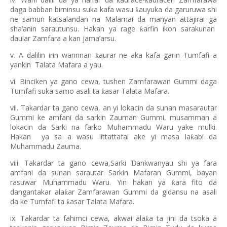
ƙ
ƙ
daga babban birninsu suka kafa wasu
auyuka da garuruwa shi
ƙ
ne samun katsalandan na Malamai da manyan attajirai ga
sha’anin sarautunsu. Hakan ya rage
arfin ikon sarakunan
ƙ
daular Zamfara a kan jama’arsu.
v. A dalilin irin wannnan
aurar ne aka kafa garin Tumfafi a
ƙ
yankin Talata Mafara a yau.
vi. Binciken ya gano cewa, tushen Zamfarawan Gummi daga
Tumfafi suka samo asali ta
asar Talata Mafara.
ƙ
vii. Takardar ta gano cewa, an yi lokacin da sunan masarautar
Gummi ke amfani da sarkin Zauman Gummi, musamman a
lokacin da Sarki na farko Muhammadu Waru yake mulki.
Hakan ya sa a wasu littattafai ake yi masa la
abi da
ƙ
Muhammadu Zauma.
viii. Takardar ta gano cewa,Sarki
ankwanyau shi ya fara
Ɗ
amfani da sunan sarautar Sarkin Mafaran Gummi, bayan
rasuwar Muhammadu Waru. Yin hakan ya
ara fito da
ƙ
dangantakar ala
ar Zamfarawan Gummi da gidansu na asali
ƙ
da ke Tumfafi ta
asar Talata Mafara.
ƙ
ix. Takardar ta fahimci cewa, akwai ala
a ta jini da tsoka a
ƙ