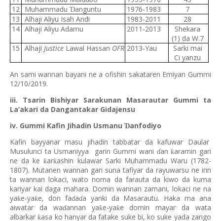
12
Muhammadu
anguntu
1976-1983
7
Ɗ
13
Alhaji Aliyu Isah Andi
1983-2011
28
14
Alhaji Aliyu Adamu
2011-2013
Shekara
(1) da W.7
15
Alhaji
Justice
Lawal Hassan
OFR
2013-Yau
Sarki mai
Ci yanzu
An sami wannan bayani ne a ofishin sakataren Emiyan Gummi
12/10/2019.
iii. Tsarin Bishiyar Sarakunan Masarautar Gummi ta
La’akari da Dangantakar Gidajensu
iv. Gummi Kafin Jihadin Usmanu
anfodiyo
Ɗ
Kafin bayyanar masu jihadin tabbatar da kafuwar Daular
Musulunci ta Usmaniyya garin Gummi wani
an
aramin gari
ƙ
ɗ
ne da ke
ar
ashin kulawar Sarki Muhammadu Waru (1782-
ƙ
ƙ
1807). Mutanen wannan gari suna tafiyar da rayuwarsu ne irin
ta wannan lokaci, wato noma da farauta da kiwo da kuma
kariyar kai daga mahara. Domin wannan zamani, lokaci ne na
ya
e-ya
e, don fa
a
a yanki da Masarautu. Haka ma ana
ƙ
ƙ
ɗ
ɗ
aiwatar da wa
annan ya
e-ya
e domin mayar da wata
ƙ
ƙ
ɗ
albarkar
asa ko hanyar da fatake suke bi, ko suke yada zango
ƙ