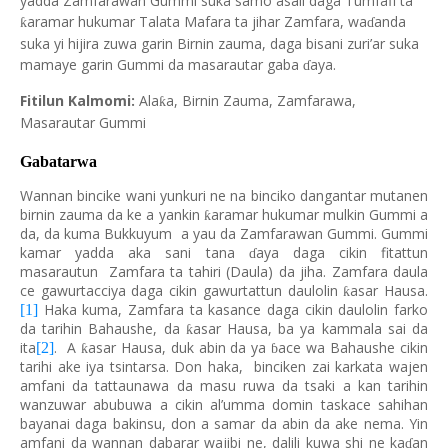
yadda Zamfarawan Gummi suka samo asali daga Tumfafi ta
aramar hukumar Talata Mafara ta jihar Zamfara, wa
anda
ƙ
ɗ
suka yi hijira zuwa garin Birnin zauma, daga bisani zuri’ar suka
mamaye garin Gummi da masarautar gaba
aya.
ɗ
Fitilun Kalmomi:
Ala
a, Birnin Zauma, Zamfarawa,
ƙ
Masarautar Gummi
Gabatarwa
Wannan bincike wani yunkuri ne na binciko dangantar mutanen
birnin zauma da ke a yankin
aramar hukumar mulkin Gummi a
ƙ
da, da kuma Bukkuyum a yau da Zamfarawan Gummi. Gummi
kamar yadda aka sani tana
aya daga cikin fitattun
ɗ
masarautun Zamfara ta tahiri (Daula) da jiha. Zamfara daula
ce gawurtacciya daga cikin gawurtattun daulolin
asar Hausa.
ƙ
Haka kuma, Zamfara ta kasance daga cikin daulolin farko
[1]
da tarihin Bahaushe, da
asar Hausa, ba ya kammala sai da
ƙ
ita
. A
asar Hausa, duk abin da ya
ace wa Bahaushe cikin
[2]
ƙ
ɓ
tarihi ake iya tsintarsa. Don haka, binciken zai karkata wajen
amfani da tattaunawa da masu ruwa da tsaki a kan tarihin
wanzuwar abubuwa a cikin al’umma domin taskace sahihan
bayanai daga bakinsu, don a samar da abin da ake nema. Yin
amfani da wannan dabarar wajibi ne, dalili kuwa shi ne ka
an
ɗ