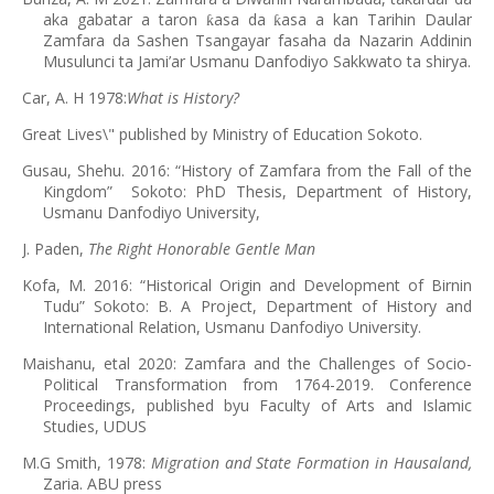
aka gabatar a taron
asa da
asa a kan Tarihin Daular
ƙ
ƙ
Zamfara da Sashen Tsangayar fasaha da Nazarin Addinin
Musulunci ta Jami’ar Usmanu Danfodiyo Sakkwato ta shirya.
Car, A. H 1978:
What is History?
Great Lives\" published by Ministry of Education Sokoto.
Gusau, Shehu. 2016: “History of Zamfara from the Fall of the
Kingdom” Sokoto: PhD Thesis, Department of History,
Usmanu Danfodiyo University,
J. Paden,
The Right Honorable Gentle Man
Kofa, M. 2016: “Historical Origin and Development of Birnin
Tudu” Sokoto: B. A Project, Department of History and
International Relation, Usmanu Danfodiyo University.
Maishanu, etal 2020: Zamfara and the Challenges of Socio-
Political Transformation from 1764-2019. Conference
Proceedings, published byu Faculty of Arts and Islamic
Studies, UDUS
M.G Smith, 1978:
Migration and State Formation in Hausaland,
Zaria. ABU press