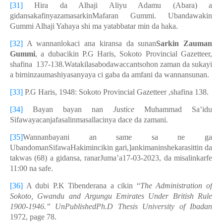
[31]
Hira da Alhaji Aliyu Adamu (Abara) a
gidansakafinyazamasarkinMafaran Gummi. Ubandawakin
Gummi Alhaji Yahaya shi ma yatabbatar min da haka.
[32]
A wannanlokaci ana kiransa da sunan
Sarkin Zauman
Gummi
, a dubacikin P.G Haris, Sokoto Provincial Gazetteer,
shafina 137-138.Watakilasabodawaccantsohon zaman da sukayi
a birninzaumashiyasanyaya ci gaba da amfani da wannansunan.
[33]
P.G Haris, 1948: Sokoto Provincial Gazetteer ,shafina 138.
[34]
Bayan bayan nan
Justice
Muhammad Sa’idu
Sifawayacanjafasalinmasallacinya dace da zamani.
[35]
Wannanbayani an same sa ne ga
UbandomanSifawaHakimincikin gari,]ankimaninshekarasittin da
takwas (68) a gidansa, ranarJuma’a17-03-2023, da misalinkarfe
11:00 na safe.
[36]
A dubi P.K Tibenderana a cikin “
The Administration of
Sokoto, Gwandu and Argungu Emirates Under British Rule
1900-1946.” UnPublishedPh.D Thesis University of Ibadan
1972, page 78.