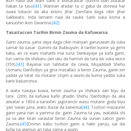
ikon na
a duk wani Sarki a Masarautar Gummi idan bu
atar
ƙ
ɗ
hakan ta taso
. Wannan al’adar ta ci gaba da
orewa har
[41]
ɗ
zuwa lokacin da aka
ir
iro Jihar Zamfara daga cikin Jihar
ƙ
ƙ
Sakkwato. Inda lamarin na
i da sauke Sarki suka koma a
ɗ
ar
ashin ikon Gwamna.
[42]
ƙ
ƙ
Ta
aitaccen Tarihin Birnin Zauma da Kafuwarsa
ƙ
Garin zauma, yana
aya daga cikin manyan garuruwan da suka
ɗ
samar da
asar Gummi da Bukkuyum. A tarihin kunne ya girmi
ƙ
kaka, an ce wani maharbi mai suna
ankayaye ya kafa garin,
Ɗ
tun sama da shekaru
ari uku da hamsin da tara da suka wuce
ɗ
(359).
Bayanai sun tabbatar da cewa, Mujaddadi Shehu
[43]
Usmanu
anfodiyo ya gina masallaci a birnin Zauma, ganin irin
Ɗ
yadda ya tarar da mutane cinjim a wurin,da kuma yadda suka
kar
i ba
uncinsa.
ƙ
ɓ
A wata ruwaya kuwa, birnin zauma ya shekara
ari biyu da
ɗ
tara (209) da kafuwa kafin jihadin Shehu
anfodiyo da aka
Ɗ
aiwatar a 1804 a
arashin jagorancin wasu mutane guda biyu
ƙ
‘yan ‘uwan juna, wato Bazai da
anensa
. Tsohon mazaunin
[44]
ƙ
garin yana nan a yamma da garin Zauma ta yau, watakila shi
ya sa ake kiran sarautar birnin Zauma da sunan sabon garin
Zauma.
Domin babu tsohon garin a halin yanzu, sai dai
[45]
kufai na alamun an ta
a zama a wurin.
ɓ