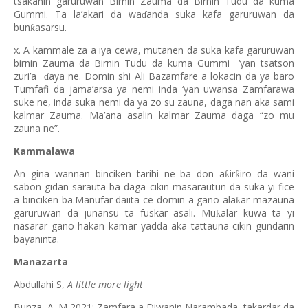
tsakanin garuruwan Birnin Zauma da Birnin Tudu da kuma
Gummi. Ta la’akari da wa
anda suka kafa garuruwan da
ɗ
bun
asarsu.
ƙ
x. A kammale za a iya cewa, mutanen da suka kafa garuruwan
birnin Zauma da Birnin Tudu da kuma Gummi ‘yan tsatson
zuri’a
aya ne. Domin shi Ali Bazamfare a lokacin da ya baro
ɗ
Tumfafi da jama’arsa ya nemi inda ‘yan uwansa Zamfarawa
suke ne, inda suka nemi da ya zo su zauna, daga nan aka sami
kalmar Zauma. Ma’ana asalin kalmar Zauma daga “zo mu
zauna ne”.
Kammalawa
An gina wannan binciken tarihi ne ba don a
ir
iro da wani
ƙ
ƙ
sabon gidan sarauta ba daga cikin masarautun da suka yi fice
a binciken ba.Manufar daiita ce domin a gano ala
ar mazauna
ƙ
garuruwan da junansu ta fuskar asali. Mu
alar kuwa ta yi
ƙ
nasarar gano hakan kamar yadda aka tattauna cikin gundarin
bayaninta.
Manazarta
Abdullahi S,
A little more light
Bunza, A. M 2021: Zamfara a Diwanin Narambada, takardar da