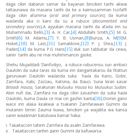
daga cikin dabarun samar da bayanan binciken tarihi akwai
tattaunawa da masana tarihi da ke a kaimusamman tsofaffi
daga cikin al’umma (
oral and primary sources
) da kuma
wa
anda aka ci karo da su a rubuce (
documented and
ɗ
secondary sources
).A ayyukan masana tarihi da al’ada irin su
Muhammadu Bello,
A. H. Car,
Abdullahi Smith,
M. G.
[3]
[4]
[5]
Smith
M. Adamu,
Y. B. Usman,
Bunza, A. M
M.
[6]
[7]
[8]
[9]
Hisket,
M. Last,
Samaldone,
P. J. Shea,
J.
[10]
[11]
[12]
[13]
Paden
da kuma P.G Haris
duk sun tabbatar da cewa,
[14]
[15]
sanin tarihi abu ne mai muhimmancin gaske.
Shehu Mujaddadi
anfodiyo, a rubuce-rubucensu sun ambaci
Ɗ
Daulolin da suka taras da kuma irin dangantakarsu da fitattun
garuruwan Daulolin wa
anda suka ha
a da Kano, Gobir,
ɗ
ɗ
Zamfara, Kabi, Zazzau, Katsina, da Bauci. Suna kiran
asar
ƙ
Bilaadi Hausa,
Sarakunan
Muluuku Hausa
ko
Muluukus Sudan.
Abin nufi dai, Zamfara na daga cikin
asashen da suka ha
a
ƙ
ɗ
Daulolin, kuma Daula ce mai cin gashin kanta
.Domin gano
[16]
wace irin ala
a keakwai a tsakanin Zamfarawan Gummi da
ƙ
mutanen birnin Zauma kuwa, binciken ya wajabta wa kansa
sanin wa
annan batutuwa kamar haka;
ɗ
i. Ta
aitaccen tahirin Zamfara da asalin Zamfarawa.
ƙ
ii. Ta
aitaccen tarihin garin Gummi da kafuwarsa.
ƙ