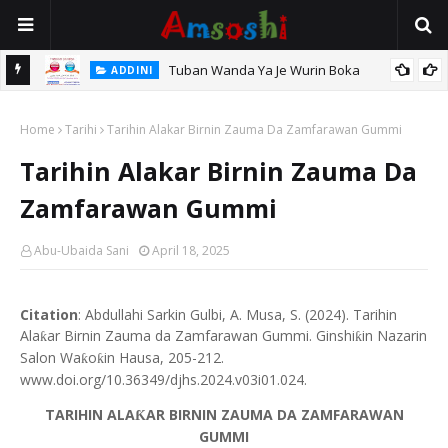
Tuban Wanda Ya Je Wurin Boka
ADDINI
tsari,
Home
Tarihi
Tarihin Alakar Birnin Zauma Da Zamfarawan Gummi
Tarihin Alakar Birnin Zauma Da
Zamfarawan Gummi
Abu-Ubaida Sani
April 18, 2025
Citation
: Abdullahi Sarkin Gulbi, A. Musa, S. (2024). Tarihin
Ala
ar Birnin Zauma da Zamfarawan Gummi. Ginshi
in Nazarin
ƙ
ƙ
Salon Wa
o
in Hausa, 205-212.
ƙ
ƙ
www.doi.org/10.36349/djhs.2024.v03i01.024.
TARIHIN ALA
AR BIRNIN ZAUMA DA ZAMFARAWAN
Ƙ
GUMMI