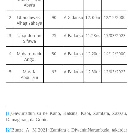
Abara
2
Ubandawaki
90
A Gidansa
12: 00nr
12/12/2000
Alhaji Yahaya
3
Ubandoman
75
A Fadarsa
11:23ns
17/03/2023
Sifawa
4
Muhammadu
80
A Fadarsa
12:20nr
14/12/2000
Ango
5
Marafa
63
A Fadarsa
12:30nr
12/03/2023
Abdullahi
[1]
Gawurtattun su ne Kano, Katsina, Kabi, Zamfara, Zazzau,
Damagaran, da Gobir
.
[2]
Bunza, A. M 2021: Zamfara a DiwaninNarambada, takardar