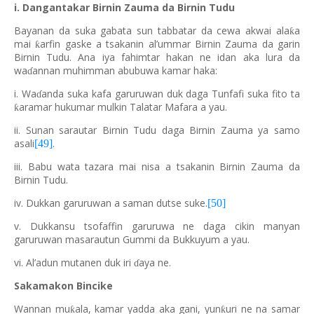
i. Dangantakar Birnin Zauma da Birnin Tudu
Bayanan da suka gabata sun tabbatar da cewa akwai ala
a
ƙ
mai
arfin gaske a tsakanin al’ummar Birnin Zauma da garin
ƙ
Birnin Tudu. Ana iya fahimtar hakan ne idan aka lura da
wa
annan muhimman abubuwa kamar haka:
ɗ
i. Wa
anda suka kafa garuruwan duk daga Tunfafi suka fito ta
ɗ
aramar hukumar mulkin Talatar Mafara a yau.
ƙ
ii. Sunan sarautar Birnin Tudu daga Birnin Zauma ya samo
asali
.
[49]
iii. Babu wata tazara mai nisa a tsakanin Birnin Zauma da
Birnin Tudu.
iv. Dukkan garuruwan a saman dutse suke.
[50]
v. Dukkansu tsofaffin garuruwa ne daga cikin manyan
garuruwan masarautun Gummi da Bukkuyum a yau.
vi. Al’adun mutanen duk iri
aya ne.
ɗ
Sakamakon Bincike
Wannan mu
ala, kamar yadda aka gani, yun
uri ne na samar
ƙ
ƙ