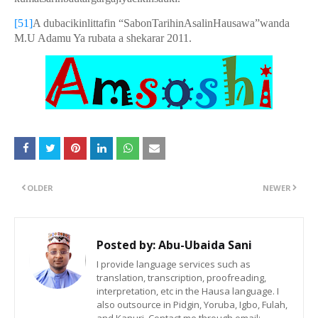
[51]
A dubacikinlittafin “SabonTarihinAsalinHausawa”wanda
M.U Adamu Ya rubata a shekarar 2011.
OLDER
NEWER
Posted by:
Abu-Ubaida Sani
I provide language services such as
translation, transcription, proofreading,
interpretation, etc in the Hausa language. I
also outsource in Pidgin, Yoruba, Igbo, Fulah,