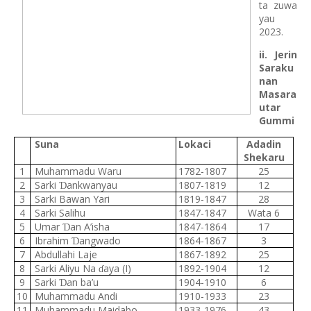
ta zuwa
yau
2023.
ii. Jerin
Saraku
nan
Masara
utar
Gummi
Suna
Lokaci
Adadin
Shekaru
1
Muhammadu Waru
1782-1807
25
2
Sarki
ankwanyau
1807-1819
12
Ɗ
3
Sarki Bawan Yari
1819-1847
28
4
Sarki Salihu
1847-1847
Wata 6
5
Umar
an A’isha
1847-1864
17
Ɗ
6
Ibrahim
angwado
1864-1867
3
Ɗ
7
Abdullahi Laje
1867-1892
25
8
Sarki Aliyu Na
aya (I)
1892-1904
12
ɗ
9
Sarki
an ba’u
1904-1910
6
Ɗ
10
Muhammadu Andi
1910-1933
23
11
Muhammadu Maidabo
1933-1976
43