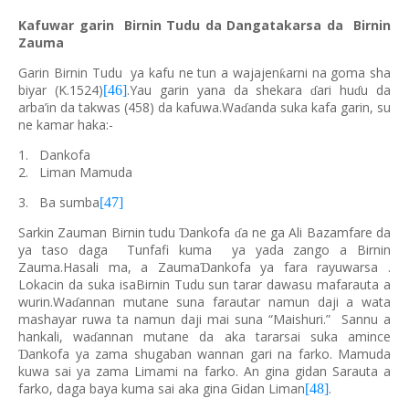
Kafuwar garin Birnin Tudu da Dangatakarsa da Birnin
Zauma
Garin Birnin Tudu ya kafu ne tun a wajajen
arni na goma sha
ƙ
biyar (K.1524)
.Yau garin yana da shekara
ari hu
u da
[46]
ɗ
ɗ
arba’in da takwas (458) da kafuwa.Wa
anda suka kafa garin, su
ɗ
ne kamar haka:-
1.
Dankofa
2.
Liman Mamuda
3.
Ba sumba
[47]
Sarkin Zauman Birnin tudu
ankofa
a ne ga Ali Bazamfare da
Ɗ
ɗ
ya taso daga Tunfafi kuma ya yada zango a Birnin
Zauma.Hasali ma, a Zauma
ankofa ya fara rayuwarsa .
Ɗ
Lokacin da suka isaBirnin Tudu sun tarar dawasu mafarauta a
wurin.Wa
annan mutane suna farautar namun daji a wata
ɗ
mashayar ruwa ta namun daji mai suna “Maishuri.” Sannu a
hankali, wa
annan mutane da aka tararsai suka amince
ɗ
ankofa ya zama shugaban wannan gari na farko. Mamuda
Ɗ
kuwa sai ya zama Limami na farko. An gina gidan Sarauta a
farko, daga baya kuma sai aka gina Gidan Liman
.
[48]