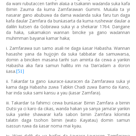
da wani rubutaccen tarihin ala
a a tsakanin wa
anda suka kafa
ƙ
ɗ
Birnin Zauma da kuma Zamfarawan Gummi. Mu
ala ta yi
ƙ
nasarar gano abubuwa da dama wa
anda suka faru tun daga
ɗ
kafa daular Zamfara da bun
asarta da kuma rushewar daular a
ƙ
dalilin kutsen da Gobirawa suka yi a shekarar 1764. Dangane
da haka, sakamakon wannan bincike ya gano wa
annan
ɗ
muhimman bayanai kamar haka;
i. Zamfarawa sun samo asali ne daga
asar Habasha. Wannan
ƙ
hasashe yana da hujjojin da suka tabbatar da samuwarsa,
domin a binciken masana tarihi sun aminta da cewa a yankin
Habasha aka fara samun hallitu irin na
an’adam a doron
Ɗ
asa.
[51]
ƙ
ii. Takardar ta gano
aurace-
auracen da Zamfarawa suka yi
ƙ
ƙ
kama daga Habasha zuwa Tabkin Chadi zuwa Barno da Kano,
har inda suka sami kansu a yau (
asar Zamfara).
ƙ
iii. Takardar ta fahimci cewa bun
asar Birnin Zamfara a birnin
ƙ
Dutsi ya ci karo da cikas, wanda hakan ya sanya jama’ar yankin
suka yanke shawarar kafa sabon birnin Zamfara kilomita
talatin daga tsohon birnin (wato
ayatau) domin samun
Ƙ
isassun ruwa da
asar noma mai kyau.
ƙ
iv. Wani dalili da ya haifar da
aurace-
auracen Zamfarawa