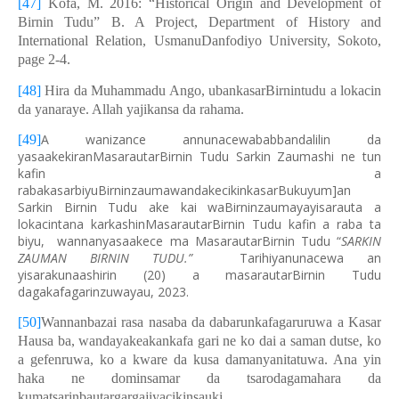
[47]
Kofa, M. 2016: “Historical Origin and Development of
Birnin Tudu” B. A Project, Department of History and
International Relation, UsmanuDanfodiyo University, Sokoto,
page 2-4.
[48]
Hira da Muhammadu Ango, ubankasarBirnintudu a lokacin
da yanaraye. Allah yajikansa da rahama.
A wanizance annunacewababbandalilin da
[49]
yasaakekiranMasarautarBirnin Tudu Sarkin Zaumashi ne tun
kafin a
rabakasarbiyuBirninzaumawandakecikinkasarBukuyum]an
Sarkin Birnin Tudu ake kai waBirninzaumayayisarauta a
lokacintana karkashinMasarautarBirnin Tudu kafin a raba ta
biyu, wannanyasaakece ma MasarautarBirnin Tudu “
SARKIN
ZAUMAN BIRNIN TUDU.”
Tarihiyanunacewa an
yisarakunaashirin (20) a masarautarBirnin Tudu
dagakafagarinzuwayau, 2023.
[50]
Wannanbazai rasa nasaba da dabarunkafagaruruwa a Kasar
Hausa ba, wandayakeakankafa gari ne ko dai a saman dutse, ko
a gefenruwa, ko a kware da kusa damanyanitatuwa. Ana yin
haka ne dominsamar da tsarodagamahara da
kumatsarinbautargargajiyacikinsauki.