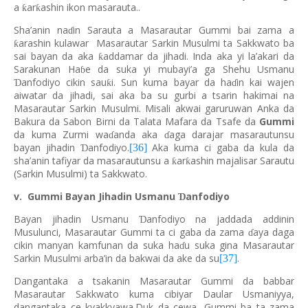
a
ar
ashin ikon masarauta..
ƙ
ƙ
Sha’anin na
in Sarauta a Masarautar Gummi bai zama a
ɗ
arashin kulawar Masarautar Sarkin Musulmi ta Sakkwato ba
ƙ
sai bayan da aka
addamar da jihadi. Inda aka yi la’akari da
ƙ
Sarakunan Ha
e da suka yi mubayi’a ga Shehu Usmanu
ɓ
anfodiyo cikin sau
i. Sun kuma bayar da ha
in kai wajen
Ɗ
ƙ
ɗ
aiwatar da jihadi, sai aka ba su gurbi a tsarin hakimai na
Masarautar Sarkin Musulmi. Misali akwai garuruwan Anka da
Bakura da Sabon Birni da Talata Mafara da Tsafe da
Gummi
da kuma Zurmi wa
anda aka
aga darajar masarautunsu
ɗ
ɗ
bayan jihadin
anfodiyo.
Aka kuma ci gaba da kula da
[36]
Ɗ
sha’anin tafiyar da masarautunsu a
ar
ashin majalisar Sarautu
ƙ
ƙ
(Sarkin Musulmi) ta Sakkwato.
v. Gummi Bayan Jihadin Usmanu
anfodiyo
Ɗ
Bayan jihadin Usmanu
anfodiyo na jaddada addinin
Ɗ
Musulunci, Masarautar Gummi ta ci gaba da zama
aya daga
ɗ
cikin manyan kamfunan da suka ha
u suka gina Masarautar
ɗ
Sarkin Musulmi arba’in da bakwai da ake da su
.
[37]
Dangantaka a tsakanin Masarautar Gummi da babbar
Masarautar Sakkwato kuma cibiyar Daular Usmaniyya,
dangantaka ce kyakkyawa.Duk da cewa, Gummi ba ta zama