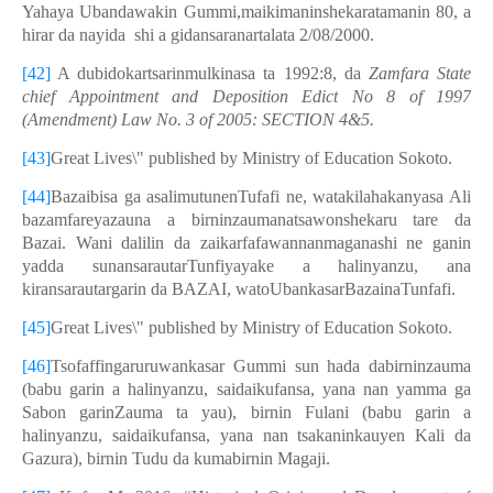
Yahaya Ubandawakin Gummi,maikimaninshekaratamanin 80, a
hirar da nayida shi a gidansaranartalata 2/08/2000.
[42]
A dubidokartsarinmulkinasa ta 1992:8, da
Zamfara State
chief Appointment and Deposition Edict No 8 of 1997
(Amendment) Law No. 3 of 2005: SECTION 4&5.
[43]
Great Lives\" published by Ministry of Education Sokoto.
[44]
Bazaibisa ga asalimutunenTufafi ne, watakilahakanyasa Ali
bazamfareyazauna a birninzaumanatsawonshekaru tare da
Bazai. Wani dalilin da zaikarfafawannanmaganashi ne ganin
yadda sunansarautarTunfiyayake a halinyanzu, ana
kiransarautargarin da BAZAI, watoUbankasarBazainaTunfafi.
[45]
Great Lives\" published by Ministry of Education Sokoto.
[46]
Tsofaffingaruruwankasar Gummi sun hada dabirninzauma
(babu garin a halinyanzu, saidaikufansa, yana nan yamma ga
Sabon garinZauma ta yau), birnin Fulani (babu garin a
halinyanzu, saidaikufansa, yana nan tsakaninkauyen Kali da
Gazura), birnin Tudu da kumabirnin Magaji.