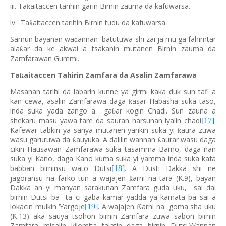
iii. Ta
aitaccen tarihin garin Birnin zauma da kafuwarsa.
ƙ
iv. Ta
aitaccen tarihin Birnin tudu da kafuwarsa.
ƙ
Samun bayanan wa
annan batutuwa shi zai ja mu ga fahimtar
ɗ
ala
ar da ke akwai a tsakanin mutanen Birnin zauma da
ƙ
Zamfarawan Gummi.
Ta
aitaccen Tahirin Zamfara da Asalin Zamfarawa
ƙ
Masanan tarihi da labarin kunne ya girmi kaka duk sun tafi a
kan cewa, asalin Zamfarawa daga
asar Habasha suka taso,
ƙ
inda suka yada zango a ga
ar kogin Chadi. Sun zauna a
ɓ
shekaru masu yawa tare da sauran harsunan iyalin chadi
.
[17]
Kafewar tabkin ya sanya mutanen yankin suka yi
aura zuwa
ƙ
wasu garuruwa da
auyuka. A dalilin wannan
aurar wasu daga
ƙ
ƙ
cikin Hausawan Zamfarawa suka tasamma Barno, daga nan
suka yi Kano, daga Kano kuma suka yi yamma inda suka kafa
babban birninsu wato Dutsi
. A Dusti Dakka shi ne
[18]
jagoransu na farko tun a wajajen
arni na tara (K.9), bayan
ƙ
Dakka an yi manyan sarakunan Zamfara guda uku, sai dai
birnin Dutsi ba ta ci gaba kamar yadda ya kamata ba sai a
lokacin mulkin ‘Yargoje
. A wajajen
arni na goma sha uku
[19]
Ƙ
(
.13) aka sauya tsohon birnin Zamfara zuwa sabon birnin
Ƙ
Zamfara misalin kilomita talatin daga birnin Dutsi.Wannan