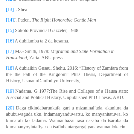
[13]
J. Shea
[14]
J. Paden,
The Right Honorable Gentle Man
[15]
Sokoto Provincial Gazzeter, 1948
[16]
A dubilamba ta 2 da kesama.
[17]
M.G Smith, 1978:
Migration and State Formation in
Hausaland,
Zaria. ABU press
[18]
A dubiaikin Gusau, Shehu. 2016: “History of Zamfara from
the the Fall of the Kingdom” PhD Thesis, Department of
History, UsmanuDanfodiyo University,
[19]
Nadama, G 1977:The Rise and Collapse of a Hausa state:
A social and Political History, Unpublished PhD Thesis, ABU.
[20]
Daga cikindabarunkafa gari a mizaninal’ada, akanlura da
abubuwaguda uku, indamanyanduwatsu, ko manyanitatuwa, ko
kumarafi ko fadama. Wannanbazai rasa nasaba da tsaroba da
kumahanyoyintafiyar da tsafinbautargargajiyanawannanlokacin.