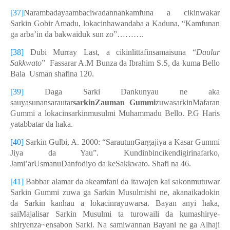
[37]
Narambadayaambaciwadannankamfuna a cikinwakar
Sarkin Gobir Amadu, lokacinhawandaba a Kaduna, “Kamfunan
ga arba’in da bakwaiduk sun zo”……….
[38]
Dubi Murray Last, a cikinlittafinsamaisuna “
Daular
Sakkwato
” Fassarar A.M Bunza da Ibrahim S.S, da kuma Bello
Bala Usman shafina 120.
[39]
Daga Sarki Dankunyau ne aka
sauyasunansarautar
sarkinZauman Gummi
zuwasarkinMafaran
Gummi a lokacinsarkinmusulmi Muhammadu Bello. P.G Haris
yatabbatar da haka.
[40]
Sarkin Gulbi, A. 2000: “SarautunGargajiya a Kasar Gummi
Jiya da Yau”. Kundinbincikendigirinafarko,
Jami’arUsmanuDanfodiyo da keSakkwato. Shafi na 46.
[41]
Babbar alamar da akeamfani da itawajen kai sakonmutuwar
Sarkin Gummi zuwa ga Sarkin Musulmishi ne, akanaikadokin
da Sarkin kanhau a lokacinrayuwarsa. Bayan anyi haka,
saiMajalisar Sarkin Musulmi ta turowaili da kumashirye-
shiryenza~ensabon Sarki. Na samiwannan Bayani ne ga Alhaji