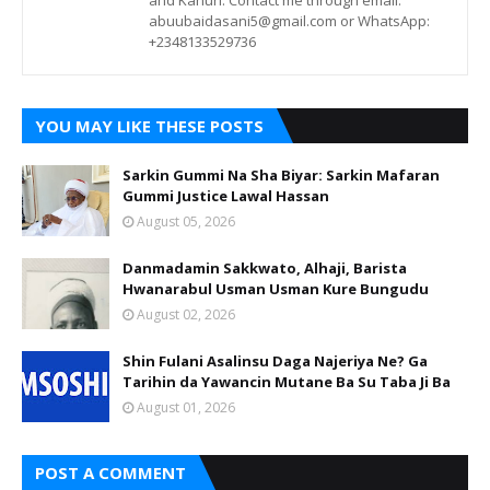
and Kanuri. Contact me through email:
abuubaidasani5@gmail.com or WhatsApp:
+2348133529736
YOU MAY LIKE THESE POSTS
Sarkin Gummi Na Sha Biyar: Sarkin Mafaran
Gummi Justice Lawal Hassan
August 05, 2026
Danmadamin Sakkwato, Alhaji, Barista
Hwanarabul Usman Usman Kure Bungudu
August 02, 2026
Shin Fulani Asalinsu Daga Najeriya Ne? Ga
Tarihin da Yawancin Mutane Ba Su Taba Ji Ba
August 01, 2026
POST A COMMENT