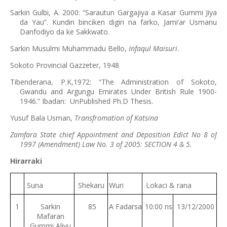
Sarkin Gulbi, A. 2000: “Sarautun Gargajiya a Kasar Gummi Jiya
da Yau”. Kundin binciken digiri na farko, Jami’ar Usmanu
Danfodiyo da ke Sakkwato.
Sarkin Musulmi Muhammadu Bello,
Infaqul Maisuri
.
Sokoto Provincial Gazzeter, 1948
Tibenderana, P.K,1972: “The Administration of Sokoto,
Gwandu and Argungu Emirates Under British Rule 1900-
1946.” Ibadan: UnPublished Ph.D Thesis.
Yusuf Bala Usman,
Transfromation of Katsina
Zamfara State chief Appointment and Deposition Edict No 8 of
1997 (Amendment) Law No. 3 of 2005: SECTION 4 & 5.
Hirarraki
Suna
Shekaru
Wuri
Lokaci & rana
1
Sarkin
85
A Fadarsa
10:00 ns
13/12/2000
Mafaran
Gummi Aliyu