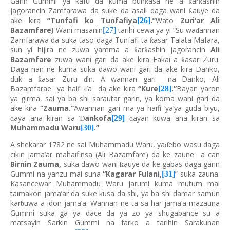
Garin Gummi ya kafu da kuma bun
asa ne a
ar
ashin
ƙ
ƙ
ƙ
jagorancin Zamfarawa da suke da asali daga wani
auye da
ƙ
ake kira
“Tunfafi ko Tunfafiya
.”
Wato
Zuri’ar Ali
[26]
Bazamfare)
Wani masanin
tarihi cewa ya yi “Su wa
annan
[27]
ɗ
Zamfarawa da suka taso daga Tunfafi ta
asar Talata Mafara,
ƙ
sun yi hijira ne zuwa yamma a
ar
ashin jagorancin
Ali
ƙ
ƙ
Bazamfare
zuwa wani gari da ake kira Fakai a
asar Zuru.
ƙ
Daga nan ne kuma suka dawo wani gari da ake kira Danko,
duk a
asar Zuru
in. A wannan gari na Danko, Ali
ƙ
ɗ
Bazamfarae ya haifi
a da ake kira
“Kure
.”
Bayan yaron
[28]
ɗ
ya girma, sai ya ba shi sarautar garin, ya koma wani gari da
ake kira
“Zauma.”
Awannan gari ma ya haifi ‘ya’ya guda biyu,
aya ana kiran sa
ankofa
ayan kuwa ana kiran sa
[29]
Ɗ
ɗ
ɗ
Muhammadu Waru
.”
[30]
A shekarar 1782 ne sai Muhammadu Waru, ya
ebo wasu daga
ɗ
cikin jama’ar mahaifinsa (Ali Bazamfare) da ke zaune a can
Birnin Zauma,
suka dawo wani
auye da ke gabas daga garin
ƙ
Gummi na yanzu mai suna
“Kagarar Fulani,
” suka zauna.
[31]
Kasancewar Muhammadu Waru jarumi kuma mutum mai
taimakon jama’ar da suke kusa da shi, ya ba shi damar samun
kar
uwa a idon jama’a. Wannan ne ta sa har jama’a mazauna
ɓ
Gummi suka ga ya dace da ya zo ya shugabance su a
matsayin Sarkin Gummi na farko a tarihin Sarakunan