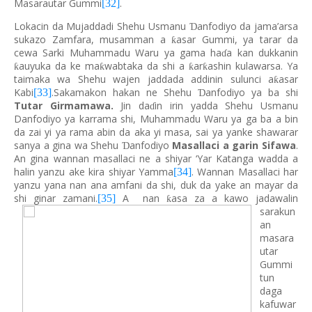
Masarautar Gummi
.
[32]
Lokacin da Mujaddadi Shehu Usmanu
anfodiyo da jama’arsa
Ɗ
sukazo Zamfara, musamman a
asar Gummi, ya tarar da
ƙ
cewa Sarki Muhammadu Waru ya gama ha
a kan dukkanin
ɗ
auyuka da ke ma
wabtaka da shi a
ar
ashin kulawarsa. Ya
ƙ
ƙ
ƙ
ƙ
taimaka wa Shehu wajen jaddada addinin sulunci a
asar
ƙ
Kabi
.Sakamakon hakan ne Shehu
anfodiyo ya ba shi
[33]
Ɗ
Tutar Girmamawa.
Jin da
in irin yadda Shehu Usmanu
ɗ
Danfodiyo ya karrama shi, Muhammadu Waru ya ga ba a bin
da zai yi ya rama abin da aka yi masa, sai ya yanke shawarar
sanya a gina wa Shehu
anfodiyo
Masallaci a garin Sifawa
.
Ɗ
An gina wannan masallaci ne a shiyar ‘Yar Katanga wadda a
halin yanzu ake kira shiyar Yamma
. Wannan Masallaci har
[34]
yanzu yana nan ana amfani da shi, duk da yake an mayar da
shi ginar zamani.
A nan
asa za a kawo jadawalin
[35]
ƙ
sarakun
an
masara
utar
Gummi
tun
daga
kafuwar