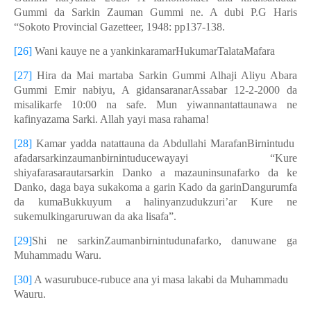
Gummi da Sarkin Zauman Gummi ne. A dubi P.G Haris
“Sokoto Provincial Gazetteer, 1948: pp137-138.
[26]
Wani kauye ne a yankinkaramarHukumarTalataMafara
[27]
Hira da Mai martaba Sarkin Gummi Alhaji Aliyu Abara
Gummi Emir nabiyu, A gidansaranarAssabar 12-2-2000 da
misalikarfe 10:00 na safe. Mun yiwannantattaunawa ne
kafinyazama Sarki. Allah yayi masa rahama!
[28]
Kamar yadda natattauna da Abdullahi MarafanBirnintudu
afadarsarkinzaumanbirnintuducewayayi “Kure
shiyafarasarautarsarkin Danko a mazauninsunafarko da ke
Danko, daga baya sukakoma a garin Kado da garinDangurumfa
da kumaBukkuyum a halinyanzudukzuri’ar Kure ne
sukemulkingaruruwan da aka lisafa”.
[29]
Shi ne sarkinZaumanbirnintudunafarko, danuwane ga
Muhammadu Waru.
[30]
A wasurubuce-rubuce ana yi masa lakabi da Muhammadu
Wauru.