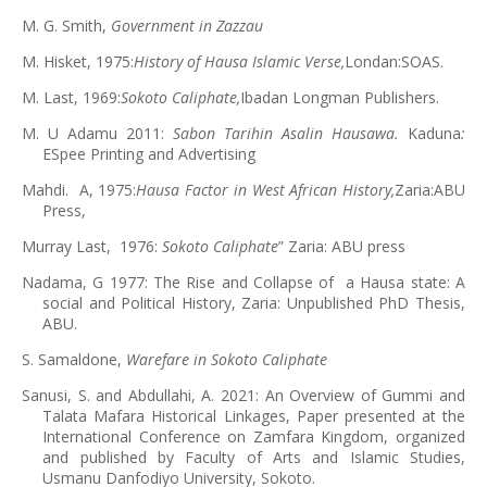
M. G. Smith,
Government in Zazzau
M. Hisket, 1975:
History of Hausa Islamic Verse,
Londan:SOAS.
M. Last, 1969:
Sokoto Caliphate,
Ibadan Longman Publishers.
M. U Adamu 2011:
Sabon Tarihin Asalin Hausawa.
Kaduna
:
ESpee Printing and Advertising
Mahdi. A, 1975:
Hausa Factor in West African History,
Zaria:ABU
Press,
Murray Last, 1976:
Sokoto Caliphate
” Zaria: ABU press
Nadama, G 1977: The Rise and Collapse of a Hausa state: A
social and Political History, Zaria: Unpublished PhD Thesis,
ABU.
S. Samaldone,
Warefare in Sokoto Caliphate
Sanusi, S. and Abdullahi, A. 2021: An Overview of Gummi and
Talata Mafara Historical Linkages, Paper presented at the
International Conference on Zamfara Kingdom, organized
and published by Faculty of Arts and Islamic Studies,
Usmanu Danfodiyo University, Sokoto.