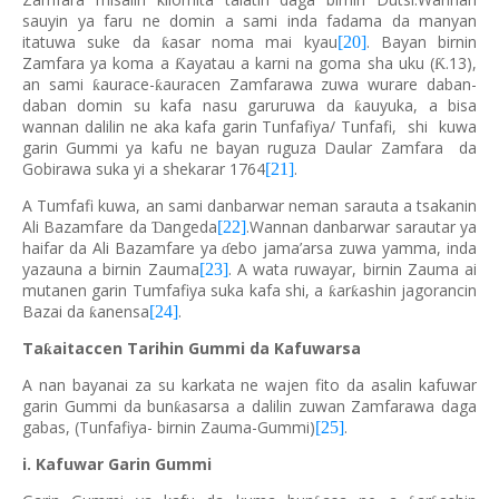
sauyin ya faru ne domin a sami inda fadama da manyan
itatuwa suke da
asar noma mai kyau
. Bayan birnin
[20]
ƙ
Zamfara ya koma a
ayatau a karni na goma sha uku (
.13),
Ƙ
Ƙ
an sami
aurace-
auracen Zamfarawa zuwa wurare daban-
ƙ
ƙ
daban domin su kafa nasu garuruwa da
auyuka, a bisa
ƙ
wannan dalilin ne aka kafa garin Tunfafiya/ Tunfafi, shi kuwa
garin Gummi ya kafu ne bayan ruguza Daular Zamfara da
Gobirawa suka yi a shekarar 1764
.
[21]
A Tumfafi kuwa, an sami danbarwar neman sarauta a tsakanin
Ali Bazamfare da
angeda
.Wannan danbarwar sarautar ya
[22]
Ɗ
haifar da Ali Bazamfare ya
ebo jama’arsa zuwa yamma, inda
ɗ
yazauna a birnin Zauma
. A wata ruwayar, birnin Zauma ai
[23]
mutanen garin Tumfafiya suka kafa shi, a
ar
ashin jagorancin
ƙ
ƙ
Bazai da
anensa
.
[24]
ƙ
Ta
aitaccen Tarihin Gummi da Kafuwarsa
ƙ
A nan bayanai za su karkata ne wajen fito da asalin kafuwar
garin Gummi da bun
asarsa a dalilin zuwan Zamfarawa daga
ƙ
gabas, (Tunfafiya- birnin Zauma-Gummi)
.
[25]
i. Kafuwar Garin Gummi