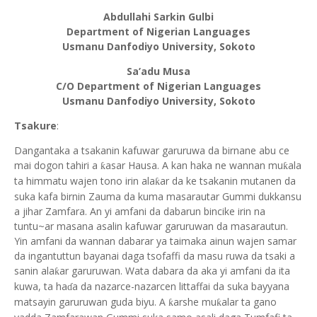
Abdullahi Sarkin Gulbi
Department of Nigerian Languages
Usmanu Danfodiyo University, Sokoto
Sa’adu Musa
C/O Department of Nigerian Languages
Usmanu Danfodiyo University, Sokoto
Tsakure
:
Dangantaka a tsakanin kafuwar garuruwa da birnane abu ce
mai dogon tahiri a
asar Hausa. A kan haka ne wannan mu
ala
ƙ
ƙ
ta himmatu wajen tono irin ala
ar da ke tsakanin mutanen da
ƙ
suka kafa birnin Zauma da kuma masarautar Gummi dukkansu
a jihar Zamfara. An yi amfani da dabarun bincike irin na
tuntu~ar masana asalin kafuwar garuruwan da masarautun.
Yin amfani da wannan dabarar ya taimaka ainun wajen samar
da ingantuttun bayanai daga tsofaffi da masu ruwa da tsaki a
sanin ala
ar garuruwan. Wata dabara da aka yi amfani da ita
ƙ
kuwa, ta ha
a da nazarce-nazarcen littaffai da suka bayyana
ɗ
matsayin garuruwan guda biyu. A
arshe mu
alar ta gano
ƙ
ƙ