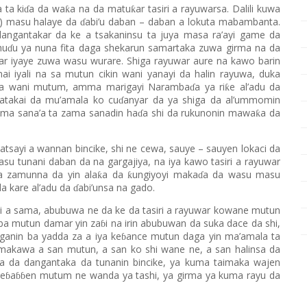
 ta ki
a da wa
a na da matu
ar tasiri a rayuwarsa. Dalili kuwa
ƙ
ƙ
ɗ
a) masu halaye da
abi’u daban – daban a lokuta mabambanta.
ɗ
dangantakar da ke a tsakaninsu ta juya masa ra’ayi game da
hu
u ya nuna fita daga shekarun samartaka zuwa girma na da
ɗ
war iyaye zuwa wasu wurare. Shiga rayuwar aure na kawo barin
 iyali na sa mutun cikin wani yanayi da halin rayuwa, duka
ga wani mutum, amma marigayi Naramba
a ya ri
e al’adu da
ƙ
ɗ
takai da mu’amala ko cu
anyar da ya shiga da al’ummomin
ɗ
ama sana’a ta zama sanadin ha
a shi da rukunonin mawa
a da
ƙ
ɗ
tsayi a wannan bincike, shi ne cewa, sauye – sauyen lokaci da
su tunani daban da na gargajiya, na iya kawo tasiri a rayuwar
a zamunna da yin ala
a da
ungiyoyi maka
a da wasu masu
ƙ
ƙ
ɗ
a kare al’adu da
abi’unsa na gado.
ɗ
ni a sama, abubuwa ne da ke da tasiri a rayuwar kowane mutun
 ba mutun damar yin za
i na irin abubuwan da suka dace da shi,
ɓ
anin ba yadda za a iya ke
ance mutun daga yin ma’amala ta
ɓ
imakawa a san mutun, a san ko shi wane ne, a san halinsa da
na da dangantaka da tunanin bincike, ya kuma taimaka wajen
ke
a
en mutum ne wanda ya tashi, ya girma ya kuma rayu da
ɓ
ɓɓ