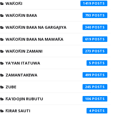
WAƘOƘI
1419
WAƘOƘIN BAKA
793
WAƘOƘIN BAKA NA GARGAJIYA
340
WAƘOƘIN BAKA NA MAWAƘA
619
WAƘOƘIN ZAMANI
273
YA'YAN ITATUWA
5
ZAMANTAKEWA
499
ZUBE
245
ƘA'IDOJIN RUBUTU
106
ƘIRAR SAUTI
4