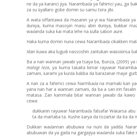
ne da ya karanci jiya. Naramba
a ya fahimci yau, ga ba
ɗ
za su
yallaro gobe domin su samu tsira jibi.
ƙ
A wata siffantawa da masanin ya yi wa Naramba
a ya
ɗ
duniya, kuma masoyin masu abin duniya, bukkar ma
wa
anda suka kai mata lehe na
ulla sabon aure.
ƙ
ɗ
Haka kuma domin nuna cewa Naramba
a cikakken mal
ɗ
Idan kuwa aka lugudi nassoshin zantukan wa
o
insa ba
ƙ
ƙ
Ba a nan wannan jawabi ya tsaya ba, Bunza, (2009) ya
malagi leza
, ya kuma ta
aita kimar rayuwar Naramba
ƙ
zamani,
arami ya kur
a babba da barazanar maye gurb
ƙ
ɗ
A nan za a fahimci cewa Narmba
a na mamaki kan yad
ɗ
yana nan har a wannan zamani, da ba a san irin fasali
matasa. Zan kammala bitar wannan jawabi da kawo
cewa:
dukkanin rayuwar Naramba
a falsafar Wa
arsa abu 
ƙ
ɗ
ta da martaba ta. Kushe
arya da tozartar da ita da 
ƙ
Dukkan wa
annan abubuwa na nuni da yadda Nara
ɗ
abubuwan da ya gada na gargajiya wa
anda suka fake
ɗ