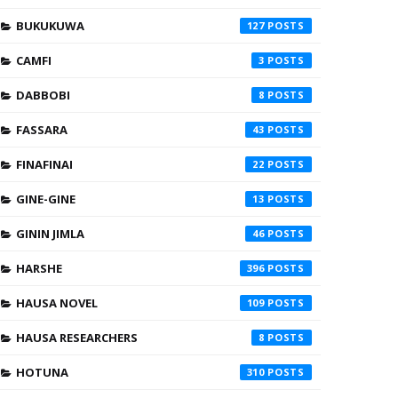
BUKUKUWA
127
CAMFI
3
DABBOBI
8
FASSARA
43
FINAFINAI
22
GINE-GINE
13
GININ JIMLA
46
HARSHE
396
HAUSA NOVEL
109
HAUSA RESEARCHERS
8
HOTUNA
310