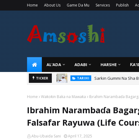
Home
About Us
Game Da Mu
Services
Publish
Ad
AL'ADA
ADABI
HARSHE
ƘA'
Sarkin Gummi Na Sha Bi
TARIHI
Danmadamin Sakkwato, 
TICKER
TARIHI
Home
Waƙoƙin Baka na Mawaƙa
Ibrahim Narambaɗa Bagargaji
Ibrahim Narambaɗa Bagarga
Falsafar Rayuwa (Life Cour
Abu-Ubaida Sani
April 17, 2025