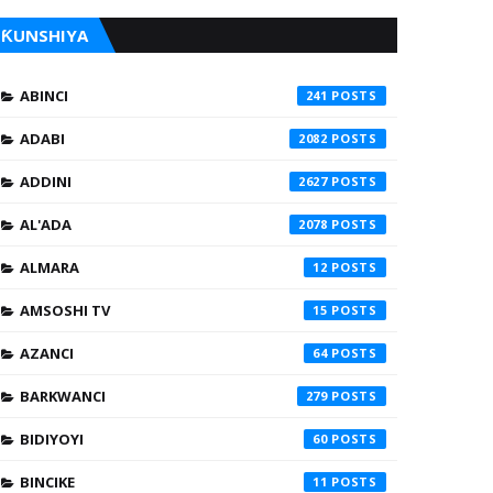
ƘUNSHIYA
ABINCI
241
ADABI
2082
ADDINI
2627
AL'ADA
2078
ALMARA
12
AMSOSHI TV
15
AZANCI
64
BARKWANCI
279
BIDIYOYI
60
BINCIKE
11