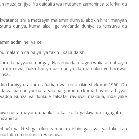
kin mazajen jiya. Ya daidaita wa mutanen zamaninsa tafarkin da
 kwatanta shi a matsayin malamin duniya, abokin hirar manyan
zauna duniya, kuma al
ali ga wa
anda duniya ta rabsuwa da
ƙ
ɗ
amin addini ne, ya ce:
bu malamin da ba ya iya takin - sa
a da shi.
ƙ
ara da bayyana marigayi Naramba
a a fagen wa
a a matsayin
ƙ
ƙ
ɗ
a da cewa; haka har ya bar duniya da mamakin gur
acewar
ɗ
ɓ
insa,
da tarbiyya ta fara ta
ar
arewa tun a cikin shekarun 1960. Da
ɓ
ɓ
n da zai ba duniyarmu ta yau ba, game da koma bayan tarbiyyar
 yadda Bunza ya dun
ule falsafar rayuwar maka
a, inda yake
ƙ
ɗ
biyu ne ta mayar da hankali a kai: ko
a gaskiya da zuguguta
ɗ
mizaninta.
mba
a ya
i shiga cikin zamanin rashin gaskiya, ya fake kan
ƙ
ɗ
 martaba da mutuncin Hausawa.