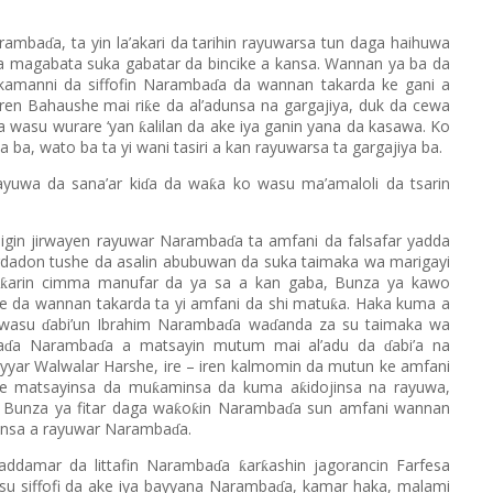
aramba
a, ta yin la’akari da tarihin rayuwarsa tun daga haihuwa
ɗ
 magabata suka gabatar da bincike a kansa. Wannan ya ba da
kamanni da siffofin Naramba
a da wannan takarda ke gani a
ɗ
rren Bahaushe mai ri
e da al’adunsa na gargajiya, duk da cewa
ƙ
sa wasu wurare ‘yan
alilan da ake iya ganin yana da kasawa. Ko
ƙ
a ba, wato ba ta yi wani tasiri a kan rayuwarsa ta gargajiya ba.
yuwa da sana’ar ki
a da wa
a ko wasu ma’amaloli da tsarin
ƙ
ɗ
digin jirwayen rayuwar Naramba
a ta amfani da falsafar yadda
ɗ
kirdadon tushe da asalin abubuwan da suka taimaka wa marigayi
arin cimma manufar da ya sa a kan gaba, Bunza ya kawo
ƙ
ne da wannan takarda ta yi amfani da shi matu
a. Haka kuma a
ƙ
a wasu
abi’un Ibrahim Naramba
a wa
anda za su taimaka wa
ɗ
ɗ
ɗ
a
a Naramba
a a matsayin mutum mai al’adu da
abi’a na
ɗ
ɗ
ɗ
iyyar Walwalar Harshe, ire – iren kalmomin da mutun ke amfani
ce matsayinsa da mu
aminsa da kuma a
idojinsa na rayuwa,
ƙ
ƙ
 Bunza ya fitar daga wa
o
in Naramba
a sun amfani wannan
ƙ
ƙ
ɗ
yinsa a rayuwar Naramba
a.
ɗ
addamar da littafin Naramba
a
ar
ashin jagorancin Farfesa
ƙ
ƙ
ɗ
asu siffofi da ake iya bayyana Naramba
a, kamar haka, malami
ɗ