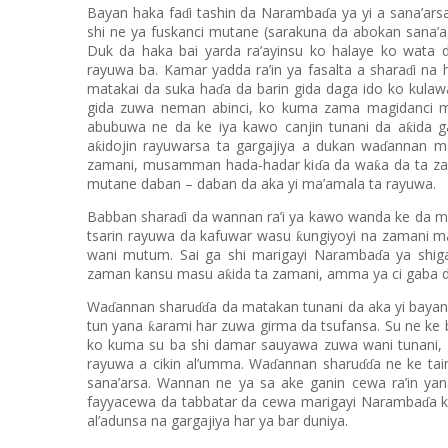
Bayan haka fa
i tashin da Naramba
a ya yi a sana’arsa
ɗ
ɗ
shi ne ya fuskanci mutane (sarakuna da abokan sana’
Duk da haka bai yarda ra’ayinsu ko halaye ko wata 
rayuwa ba. Kamar yadda ra’in ya fasalta a shara
i na 
ɗ
matakai da suka ha
a da barin gida daga ido ko kula
ɗ
gida zuwa neman abinci, ko kuma zama magidanci mai
abubuwa ne da ke iya kawo canjin tunani da a
ida 
ƙ
a
idojin rayuwarsa ta gargajiya a dukan wa
annan ma
ƙ
ɗ
zamani, musamman hada-hadar ki
a da wa
a da ta z
ƙ
ɗ
mutane daban – daban da aka yi ma’amala ta rayuwa.
Babban shara
i da wannan ra’i ya kawo wanda ke da ma
ɗ
tsarin rayuwa da kafuwar wasu
ungiyoyi na zamani ma
ƙ
wani mutum. Sai ga shi marigayi Naramba
a ya shig
ɗ
zaman kansu masu a
ida ta zamani, amma ya ci gaba d
ƙ
Wa
annan sharu
a da matakan tunani da aka yi baya
ɗ
ɗɗ
tun yana
arami har zuwa girma da tsufansa. Su ne ke
ƙ
ko kuma su ba shi damar sauyawa zuwa wani tunani, g
rayuwa a cikin al’umma. Wa
annan sharu
a ne ke ta
ɗ
ɗɗ
sana’arsa. Wannan ne ya sa ake ganin cewa ra’in ya
fayyacewa da tabbatar da cewa marigayi Naramba
a 
ɗ
al’adunsa na gargajiya har ya bar duniya.