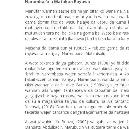
Naramba
a a Matakan Rayuwa
ɗ
Manufar wannan sashe shi ne yin bitar ko wane ne N
zuwa girma da tsufansa, kamar yadda wasu masana da
dama domin fito da wasu halaye da
abi’u da kuma 
ɗ
matsayin hujja na tabbatar da shi a matsayin shahara
mutun
an tara ne, bai cika na goma ba. Wato ba a ra
ɗ
da akwai ta, mizaninta (kasawar) ba ta taka kara ta kary
Masana da dama sun yi rubuce – rubuce game da ra
rayuwa ta marigayi Naramba
a. Alal misali;
ɗ
A wata takarda da ya gabatar, Bunza (1998) ya bi did
maka
a ke luguden kalmomi a cikin wa
o
insa, ya yi 
ƙ
ƙ
ɗ
Ibrahim Naramba
a wajen sarrafa hikimominsa. A
o
ƙ
ɗ
ta
aitaccen tarihin marigayi Naramba
a, wanda tarihi 
ƙ
ɗ
cikin wannan aikin bincike Bunza, (1998:4) ya jerant
wannan aiki wajen tantancewa da tabbatar da mak
gargajiya har bayan rasuwarsa. Haka ma a nazarin Kim
da su a maganarsa ta yau da kullum, na iya tantan
Yakasai, (2018). Don haka, tarin luguden kalmomin da
takarda wajen tantance dangantakar harshe da matsa
Akwai jawabin da Bunza, (2009) ya gabatar wajen
ƙ
Dandatti Abdulkadir. Marubucin ya gutsara tarihi da w