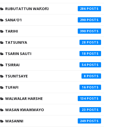
RUBUTATTUN WAƘOƘI
286
SANA'O'I
290
TARIHI
390
TATSUNIYA
28
TSARIN SAUTI
18
TSIRRAI
54
TSUNTSAYE
8
TUFAFI
16
WALWALAR HARSHE
134
WASAN KWAIKWAYO
23
WASANNI
249