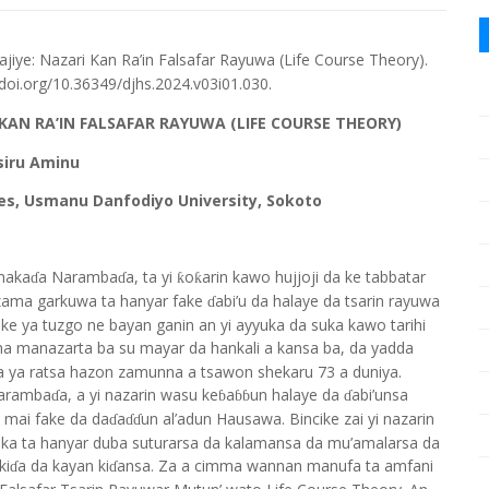
jiye: Nazari Kan Ra’in Falsafar Rayuwa (Life Course Theory).
oi.org/10.36349/djhs.2024.v03i01.030.
 KAN RA’IN FALSAFAR RAYUWA (LIFE COURSE THEORY)
iru Aminu
s, Usmanu Danfodiyo University, Sokoto
 maka
a Naramba
a, ta yi
o
arin kawo hujjoji da ke tabbatar
ƙ
ƙ
ɗ
ɗ
 zama garkuwa ta hanyar fake
abi’u da halaye da tsarin rayuwa
ɗ
e ya tuzgo ne bayan ganin an yi ayyuka da suka kawo tarihi
 manazarta ba su mayar da hankali a kansa ba, da yadda
dda ya ratsa hazon zamunna a tsawon shekaru 73 a duniya.
Naramba
a, a yi nazarin wasu ke
a
un halaye da
abi’unsa
ɗ
ɓ
ɓɓ
ɗ
 mai fake da da
a
un al’adun Hausawa. Bincike zai yi nazarin
ɗ
ɗɗ
haka ta hanyar duba suturarsa da kalamansa da mu’amalarsa da
ki
a da kayan ki
ansa. Za a cimma wannan manufa ta amfani
ɗ
ɗ