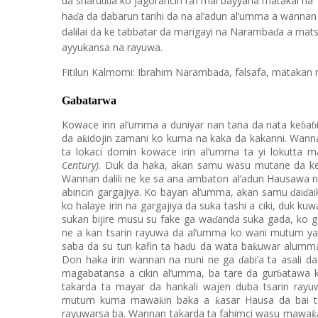
da sharu
a ko jagorancin ra’i mai bayyana matakai na
ɗɗ
ha
a da dabarun tarihi da na al’adun al’umma a wannan
ɗ
dalilai da ke tabbatar da marigayi na Naramba
a a mats
ɗ
ayyukansa na rayuwa.
Fitilun Kalmomi: Ibrahim Naramba
a, falsafa, matakan 
ɗ
Gabatarwa
Kowace irin al’umma a duniyar nan tana da nata ke
a
ɓ
ɓ
da a
idojin zamani ko kuma na kaka da kakanni. Wann
ƙ
ta lokaci domin kowace irin al’umma ta yi lokutt
Century)
. Duk da haka, akan samu wasu mutane da ke
Wannan dalili ne ke sa ana ambaton al’adun Hausawa n
abincin gargajiya. Ko bayan al’umma, akan samu
ai
ai
ɗ
ɗ
ko halaye irin na gargajiya da suka tashi a ciki, duk ku
sukan bijire musu su fake ga wa
anda suka gada, ko g
ɗ
ne a kan tsarin rayuwa da al’umma ko wani mutum ya 
saba da su tun kafin ta ha
u da wata ba
uwar alumma,
ƙ
ɗ
Don haka irin wannan na nuni ne ga
abi’a ta asali 
ɗ
magabatansa a cikin al’umma, ba tare da gur
atawa 
ɓ
takarda ta mayar da hankali wajen duba tsarin ray
mutum kuma mawa
in baka a
asar Hausa da bai t
ƙ
ƙ
rayuwarsa ba. Wannan takarda ta fahimci wasu mawa
ƙ