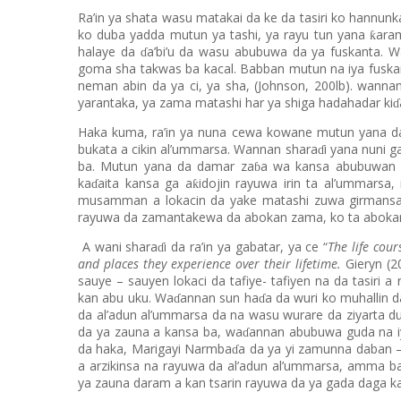
Ra’in ya shata wasu matakai da ke da tasiri ko hannunk
ko duba yadda mutun ya tashi, ya rayu tun yana
aram
ƙ
halaye da
a’bi’u da wasu abubuwa da ya fuskanta. 
ɗ
goma sha takwas ba kacal. Babban mutun na iya fusk
neman abin da ya ci, ya sha, (Johnson, 200lb). wann
yarantaka, ya zama matashi har ya shiga hadahadar ki
ɗ
Haka kuma, ra’in ya nuna cewa kowane mutun yana da
bukata a cikin al’ummarsa. Wannan shara
i yana nuni 
ɗ
ba. Mutun yana da damar za
a wa kansa abubuwan d
ɓ
ka
aita kansa ga a
idojin rayuwa irin ta al’ummarsa
ƙ
ɗ
musamman a lokacin da yake matashi zuwa girmans
rayuwa da zamantakewa da abokan zama, ko ta aboka
A wani shara
i da ra’in ya gabatar, ya ce “
The life cou
ɗ
and places they experience over their lifetime.
Gieryn (2
sauye – sauyen lokaci da tafiye- tafiyen na da tasiri 
kan abu uku. Wa
annan sun ha
a da wuri ko muhallin 
ɗ
ɗ
da al’adun al’ummarsa da na wasu wurare da ziyarta d
da ya zauna a kansa ba, wa
annan abubuwa guda na iy
ɗ
da haka, Marigayi Narmba
a da ya yi zamunna daban – 
ɗ
a arzikinsa na rayuwa da al’adun al’ummarsa, amma b
ya zauna daram a kan tsarin rayuwa da ya gada daga ka