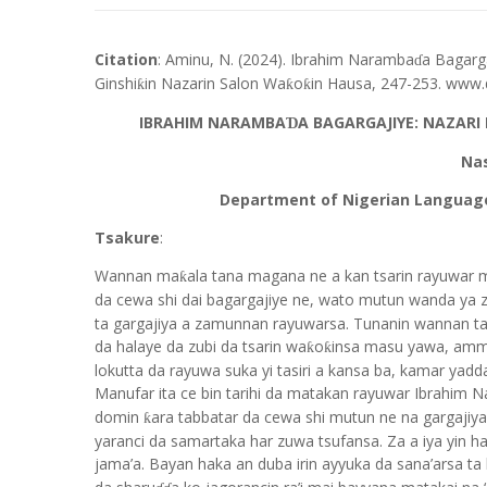
Citation
: Aminu, N. (2024). Ibrahim Naramba
a Bagarga
ɗ
Ginshi
in Nazarin Salon Wa
o
in Hausa, 247-253. www.d
ƙ
ƙ
ƙ
IBRAHIM NARAMBA
A BAGARGAJIYE: NAZARI
Ɗ
Nas
Department of Nigerian Language
Tsakure
:
Wannan ma
ala tana magana ne a kan tsarin rayuwar
ƙ
da cewa shi dai bagargajiye ne, wato mutun wanda ya
ta gargajiya a zamunnan rayuwarsa. Tunanin wannan tak
da halaye da zubi da tsarin wa
o
insa masu yawa, amma
ƙ
ƙ
lokutta da rayuwa suka yi tasiri a kansa ba, kamar ya
Manufar ita ce bin tarihi da matakan rayuwar Ibrahim 
domin
ara tabbatar da cewa shi mutun ne na gargajiya
ƙ
yaranci da samartaka har zuwa tsufansa. Za a iya yin 
jama’a. Bayan haka an duba irin ayyuka da sana’arsa ta 