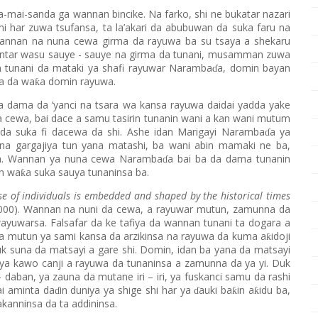
a-mai-sanda ga wannan bincike. Na farko, shi ne bukatar nazari
i har zuwa tsufansa, ta la’akari da abubuwan da suka faru na
Wannan na nuna cewa girma da rayuwa ba su tsaya a shekaru
antar wasu sauye - sauye na girma da tunani, musamman zuwa
an tunani da mataki ya shafi rayuwar Naramba
a, domin bayan
ɗ
a da wa
a domin rayuwa.
ƙ
 dama da ‘yanci na tsara wa kansa rayuwa daidai yadda yake
ga cewa, bai dace a samu tasirin tunanin wani a kan wani mutum
a suka fi dacewa da shi. Ashe idan Marigayi Naramba
a ya
ɗ
, na gargajiya tun yana matashi, ba wani abin mamaki ne ba,
a. Wannan ya nuna cewa Naramba
a bai ba da dama tunanin
ɗ
n wa
a suka sauya tunaninsa ba.
ƙ
rse of individuals is embedded and shaped by the historical times
000).
Wannan na nuni da cewa, a rayuwar mutun, zamunna da
a rayuwarsa. Falsafar da ke tafiya da wannan tunani ta dogara a
da mutun ya sami kansa da arzikinsa na rayuwa da kuma a
idoji
ƙ
uk suna da matsayi a gare shi. Domin, idan ba yana da matsayi
a kawo canji a rayuwa da tunaninsa a zamunna da ya yi. Duk
daban, ya zauna da mutane iri – iri, ya fuskanci samu da rashi
ai aminta da
in duniya ya shige shi har ya
auki ba
in a
idu ba,
ƙ
ƙ
ɗ
ɗ
kanninsa da ta addininsa.