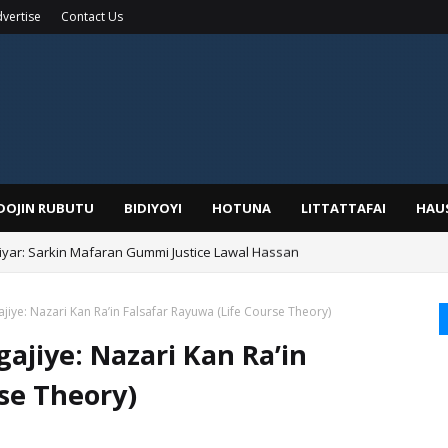
vertise
Contact Us
IDOJIN RUBUTU
BIDIYOYI
HOTUNA
LITTATTAFAI
HAU
yar: Sarkin Mafaran Gummi Justice Lawal Hassan
Alhaji, Barista Hwanarabul Usman Usman Kure Bungudu
ye: Nazari Kan Ra’in Falsafar Rayuwa (Life Course Theory)
jiye: Nazari Kan Ra’in
se Theory)