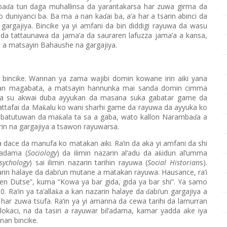
ba
a tun daga muhallinsa da yarantakarsa har zuwa girma da
ɗ
o duniyanci ba. Ba ma a nan ka
ai ba, a’a har a tsarin abinci da
ɗ
 gargajiya. Bincike ya yi amfani da bin diddigi rayuwa da wasu
a tattaunawa da jama’a da sauraren lafuzza jama’a a kansa,
 a matsayin Bahaushe na gargajiya.
incike. Wannan ya zama wajibi domin kowane irin aiki yana
kan magabata, a matsayin hannunka mai sanda domin cimma
i da su akwai duba ayyukan da masana suka gabatar game da
tattafai da Ma
alu ko wani sharhi game da rayuwa da ayyuka ko
ƙ
n batutuwan da ma
ala ta sa a gaba, wato kallon Naramba
a a
ƙ
ɗ
 irin na gargajiya a tsawon rayuwarsa.
a dace da manufa ko matakan aiki. Ra’in da aka yi amfani da shi
’adama (
Sociology
) da ilimin nazarin al’adu da a
idun al’umma
ƙ
sychology
) sai ilimin nazarin tarihin rayuwa (
Social Historian
s).
arin halaye da dabi’un mutane a matakan rayuwa. Hausance, ra’i
n Dutse”, kuma “Kowa ya bar gida, gida ya bar shi”. Ya samo
 Ra’in ya ta’alla
a a kan nazarin halaye da
abi’un gargajiya a
ƙ
ɗ
har zuwa tsufa. Ra’in ya yi amanna da cewa tarihi da lamurran
kaci, na da tasiri a rayuwar bil’adama, kamar yadda ake iya
an bincike.