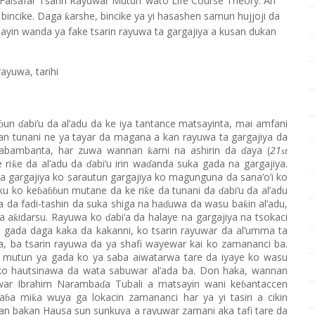
 ‘Falsafar Tsarin Rayuwar Mutun’ wato Life Course Theory. An
 bincike. Daga
arshe, bincike ya yi hasashen samun hujjoji da
ƙ
ayin wanda ya fake tsarin rayuwa ta gargajiya a kusan dukan
rayuwa, tarihi
un
abi’u da al’adu da ke iya tantance matsayinta, mai amfani
ɓ
ɗ
an tunani ne ya tayar da magana a kan rayuwa ta gargajiya da
a mabambanta, har zuwa wannan
arni na ashirin da
aya (
21
ƙ
ɗ
st
 ri
e da al’adu da
abi’u irin wa
anda suka gada na gargajiya.
ƙ
ɗ
ɗ
a gargajiya ko sarautun gargajiya ko magunguna da sana’o’i ko
ku ko ke
a
un mutane da ke ri
e da tunani da
abi’u da al’adu
ƙ
ɓ
ɓɓ
ɗ
wa da fadi-tashin da suka shiga na ha
uwa da wasu ba
in al’adu,
ƙ
ɗ
a a
idarsu. Rayuwa ko
abi’a da halaye na gargajiya na tsokaci
ƙ
ɗ
gada daga kaka da kakanni, ko tsarin rayuwar da al’umma ta
 ba tsarin rayuwa da ya shafi wayewar kai ko zamananci ba.
da mutun ya gada ko ya saba aiwatarwa tare da iyaye ko wasu
ko hautsinawa da wata sabuwar al’ada ba. Don haka, wannan
uwar Ibrahim Naramba
a Tubali a matsayin wani ke
antaccen
ɗ
ɓ
a
a mi
a wuya ga lokacin zamananci har ya yi tasiri a cikin
ƙ
ɓ
an bakan Hausa sun sunkuya a rayuwar zamani aka tafi tare da