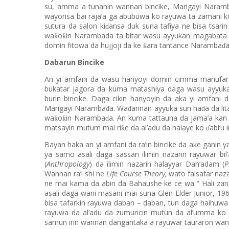
su, amma a tunanin wannan bincike, Marigayi Naram
wayonsa bai raja’a ga abubuwa ko rayuwa ta zamani k
sutura da salon ki
ansa duk suna tafiya ne bisa tsarin
ɗ
wa
o
in Narambada ta bitar wasu ayyukan magabata d
ƙ
ƙ
domin fitowa da hujjoji da ke
ara tantance Naramba
a
ƙ
ɗ
Dabarun Bincike
An yi amfani da wasu hanyoyi domin cimma manufar b
bukatar jagora da kuma matashiya daga wasu ayyu
burin bincike. Daga cikin hanyoyin da aka yi amfan
Marigayi Naramba
a. Wa
annan ayyuka sun ha
a da li
ɗ
ɗ
ɗ
wa
o
in Naramba
a. An kuma tattauna da jama’a ka
ƙ
ƙ
ɗ
matsayin mutum mai ri
e da al’adu da halaye ko
abi’u
ƙ
ɗ
Bayan haka an yi amfani da ra’in bincike da ake ganin y
ya samo asali daga sassan ilimin nazarin rayuwar bil
(
Anthropology
) da ilimin nazarin halayyar Dan’adam (
P
Wannan ra’i shi ne
Life Course Theory,
wato falsafar naz
ne mai kama da abin da Bahaushe ke ce wa “ Hali zane
asali daga wani masani mai suna Glen Elder Junior, 1960.
bisa tafarkin rayuwa daban – daban, tun daga haihuwa 
rayuwa da al’adu da zumuncin mutun da al’umma ko lo
samun irin wannan dangantaka a rayuwar tauraron wann