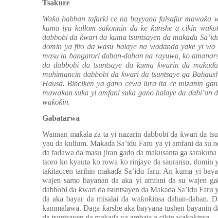
Tsakure
Wa
ƙ
a babban tafarki ce na bayyana falsafar mawa
ƙ
a w
kuma iya kallom sa
ƙ
onnin da ke
ƙ
unshe a cikin wa
ƙ
o
dabbobi da
ƙ
wari da kuma tsuntsayen da maka
ɗ
a Sa’id
domin ya fito da wasu halaye na wa
ɗ
anda yake yi wa
masu ta
ɓ
angarori daban-daban na rayuwa, ko amanarsu
da dabbobi da tsuntsaye da kuma
ƙ
warin da maka
ɗ
a
muhimancin dabbobi da
ƙ
wari da tsuntsaye ga Bahaus
Hausa. Binciken ya gano cewa lura ita ce mizanin ga
mawa
ƙ
an suka yi amfani suka gano halaye da
ɗ
abi’un 
wa
ƙ
o
ƙ
in.
Gabatarwa
Wannan ma
ƙ
ala za ta yi nazarin dabbobi da
ƙ
wari da ts
yau da kullum. Maka
ɗ
a Sa’idu Faru ya yi amfani da su 
da fadawa da masu jiran gado da makusanta ga sarakuna
tsoro ko kyauta ko rowa ko rinjaye da sauransu, domin
ta
ƙ
itaccen tarihin maka
ɗ
a Sa’idu faru. An kuma yi ba
wajen samo bayanan da aka yi amfani da su wajen g
dabbobi da
ƙ
wari da tsuntsayen da Maka
ɗ
a Sa’idu Faru 
da aka bayar da misalai da wa
ƙ
o
ƙ
insa daban-daban. 
kammalawa. Daga
ƙ
arshe aka bayyana tushen bayanin d
da tsuntsayen da maka
ɗ
a ya ambata a cikin wa
ƙ
o
ƙ
insa.