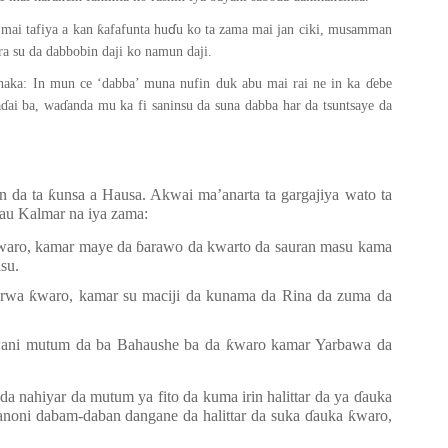
ɗ
ƙ
 mai tafiya a kan
afafunta hu
u ko ta zama mai jan ciki, musamman
ra su da dabbobin daji ko namun daji.
aka: In mun ce ‘dabba’ muna nufin duk abu mai rai ne in ka
ɗ
ebe
a
ɗ
ai ba, wa
ɗ
anda mu ka fi saninsu da suna dabba har da tsuntsaye da
n da ta
ƙ
unsa a Hausa. Akwai ma’anarta ta gargajiya wato ta
yau Kalmar na iya zama:
waro, kamar maye da
ɓ
arawo da
k
warto da sauran masu kama
su.
tarwa
ƙ
waro, kamar su maciji da kunama da Rina da zuma da
wani mutum da ba Bahaushe ba da
ƙ
waro kamar Yarbawa da
 nahiyar da mutum ya fito da kuma irin halittar da ya
ɗ
auka
oni dabam-daban dangane da halittar da suka
ɗ
auka
ƙ
waro,