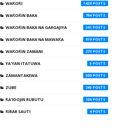
WAƘOƘI
1420
WAƘOƘIN BAKA
794
WAƘOƘIN BAKA NA GARGAJIYA
341
WAƘOƘIN BAKA NA MAWAƘA
619
WAƘOƘIN ZAMANI
273
YA'YAN ITATUWA
5
ZAMANTAKEWA
500
ZUBE
245
ƘA'IDOJIN RUBUTU
106
ƘIRAR SAUTI
4