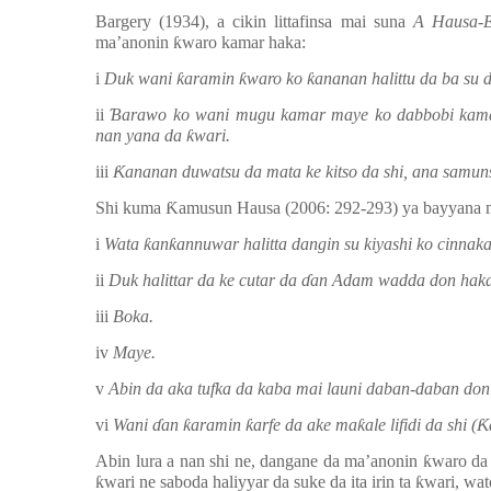
Bargery (1934), a cikin littafinsa mai suna
A Hausa-E
ma’anonin
ƙ
waro kamar haka:
i
Duk wani
ƙ
aramin
ƙ
waro ko
ƙ
ananan halittu da ba su 
ii
Ɓ
arawo ko wani mugu kamar maye ko dabbobi kama
nan yana da
ƙ
wari.
iii
Ƙ
ananan duwatsu da mata ke kitso da shi, ana samu
Shi kuma
Ƙ
amusun Hausa (2006: 292-293) ya bayyana
i
Wata
ƙ
an
ƙ
annuwar halitta dangin su kiyashi ko cinnaka
ii
Duk halittar da ke cutar da
ɗ
an Adam wadda don haka 
iii
Boka.
iv
Maye.
v
Abin da aka tufka da kaba mai launi daban-daban do
vi
Wani
ɗ
an
ƙ
aramin
ƙ
arfe da ake ma
ƙ
ale lifidi da shi (
Ƙ
Abin lura a nan shi ne, dangane da ma’anonin
ƙ
waro da 
ƙ
wari ne saboda haliyyar da suke da ita irin ta
ƙ
wari, wa