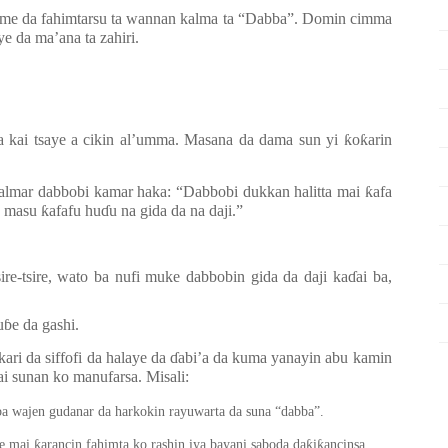
game da fahimtarsu ta wannan kalma ta “Dabba”. Domin cimma
ye da ma’ana ta zahiri.
mta kai tsaye a cikin al’umma. Masana da dama sun yi
ƙ
o
ƙ
arin
kalmar dabbobi kamar haka: “Dabbobi dukkan halitta mai
ƙ
afa
ne masu
ƙ
afafu hu
ɗ
u na gida da na daji.”
sire-tsire, wato ba nufi muke dabbobin gida da daji ka
ɗ
ai ba,
u
ɓ
e da gashi.
ari da siffofi da halaye da
ɗ
abi’a da kuma yanayin abu kamin
ai sunan ko manufarsa. Misali:
 ba wajen gudanar da harkokin rayuwarta da suna “dabba”.
ƙ
ƙ
ƙ
ce mai
arancin fahimta ko rashin iya bayani saboda da
i
ancinsa.