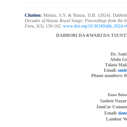
Citation:
Mafara, S.Y. & Bunza, D.B. (2024). Dabbo
Decades of Hausa Royal Songs: Proceedings from the In
Faru,
3(3), 150-162.
www.doi.org/10.36349/tjllc.2024.v
DABBOBI DA
Ƙ
WARI DA TSUNT
Dr. San
Abdu Gu
Talata Maf
Email:
sani
Phone numbers: 0
Dano Balar
Sashen Nazar
Jami’ar Usma
Email:
dan
Lambar Wa