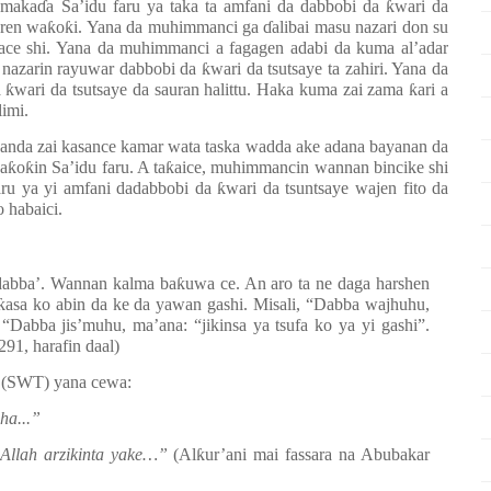
 maka
ɗ
a Sa’idu faru ya taka ta amfani da dabbobi da
ƙ
wari da
ren wa
ƙ
o
ƙ
i. Yana da muhimmanci ga
ɗ
alibai masu nazari don su
ace shi. Yana da muhimmanci a fagagen adabi da kuma al’adar
nazarin rayuwar dabbobi da
ƙ
wari da tsutsaye ta zahiri. Yana da
a
ƙ
wari da tsutsaye da sauran halittu. Haka kuma zai zama
ƙ
ari a
imi.
nda zai kasance kamar wata taska wadda ake adana bayanan da
wa
ƙ
o
ƙ
in Sa’idu faru. A ta
ƙ
aice, muhimmancin wannan bincike shi
faru ya yi amfani dadabbobi da
ƙ
wari da tsuntsaye wajen fito da
 habaici.
‘dabba’. Wannan kalma ba
ƙ
uwa ce. An aro ta ne daga harshen
ƙ
asa ko abin da ke da yawan gashi. Misali, “Dabba wajhuhu,
“Dabba jis’muhu, ma’ana: “jikinsa ya tsufa ko ya yi gashi”.
91, harafin daal)
ah (SWT) yana cewa:
ha...”
 Allah arzikinta yake…”
(Al
ƙ
ur’ani mai fassara na Abubakar