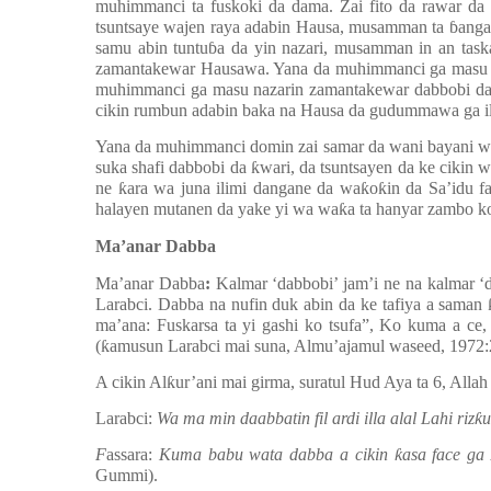
muhimmanci ta fuskoki da dama. Zai fito da rawar da
tsuntsaye wajen raya adabin Hausa, musamman ta
ɓ
anga
samu abin tuntu
ɓ
a da yin nazari, musamman in an task
zamantakewar Hausawa. Yana da muhimmanci ga masu 
muhimmanci ga masu nazarin zamantakewar dabbobi d
cikin rumbun adabin baka na Hausa da gudummawa ga il
Yana da muhimmanci domin zai samar da wani bayani wa
suka shafi dabbobi da
ƙ
wari, da tsuntsayen da ke cikin 
ne
ƙ
ara wa juna ilimi dangane da wa
ƙ
o
ƙ
in da Sa’idu 
halayen mutanen da yake yi wa wa
ƙ
a ta hanyar zambo ko
Ma’anar Dabba
Ma’anar Dabba
:
Kalmar ‘dabbobi’ jam’i ne na kalmar 
Larabci. Dabba na nufin duk abin da ke tafiya a saman
ma’ana: Fuskarsa ta yi gashi ko tsufa”, Ko kuma a ce, 
(
ƙ
amusun Larabci mai suna, Almu’ajamul waseed, 1972:2
A cikin Al
ƙ
ur’ani mai girma, suratul Hud Aya ta 6, All
Larabci:
Wa ma min daabbatin fil ardi illa alal Lahi riz
ƙ
u
F
assara:
Kuma babu wata dabba a cikin
ƙ
asa face ga
Gummi).