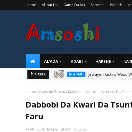
Home
About Us
Game Da Mu
Services
Publish
Ad
AL'ADA
ADABI
HARSHE
ƘA'
Jirwayen Kishi a Wasu 
ADABI
Sarkin Gummi Na Sha Bi
TICKER
TARIHI
Home
Waƙoƙin Baka na Mawaƙa
Dabbobi Da Kwari Da Tsunts
Dabbobi Da Kwari Da Tsun
Faru
Abu-Ubaida Sani
April 18, 2025