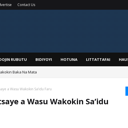
vertise
Contact Us
IDOJIN RUBUTU
BIDIYOYI
HOTUNA
LITTATTAFAI
HAU
Wakokin Baka Na Mata
yar: Sarkin Mafaran Gummi Justice Lawal Hassan
aye a Wasu Wakokin Sa’idu Faru
tsaye a Wasu Wakokin Sa’idu