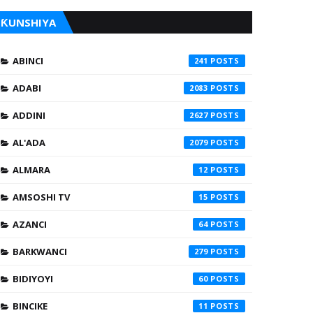
ƘUNSHIYA
ABINCI
241
ADABI
2083
ADDINI
2627
AL'ADA
2079
ALMARA
12
AMSOSHI TV
15
AZANCI
64
BARKWANCI
279
BIDIYOYI
60
BINCIKE
11