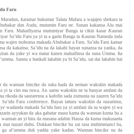
idu Faru
r Maradun,
ƙ
aramar hukumar Talata Mafara a wajajen shekara ta
Abubakar
ɗ
an Audu, mutumin Faru ne. Sunan kakansa Alu mai
in Faru. Mahaifiyarsa mutumiyar Banga ta cikin
ƙ
asar
Ƙ
auran
ciyar Sa’idu Faru ya yi ta a garin Banga ta
Ƙ
auran Namoda inda
oma wajen tsohonsa maka
ɗ
a Abubakar a Faru. Sa’idu Faru kamar
nsa da kakansa.
Sa’idu na da la
ƙ
abi bayan sunansa na yanka, da
 kiran da yake yi wa matar
ƙ
anen mahaifinsa da suna Umma. Ita
’umma. Sannu a hankali la
ƙ
abin ya bi Sa’idu, sai dai la
ƙ
abin bai
r da wannan bincike da suka ha
ɗ
a da neman wa
ƙ
o
ƙ
in maka
ɗ
a
o a yi ta cim ma ruwa. An samu wa
ƙ
o
ƙ
in ne ta hanyar amfani da
 na rikoda da saurarensu a kafofin sada zumunta na zauren Sa’idu
 Sa’idu Faru conference. Bayan tattara wa
ƙ
o
ƙ
in da nazarinsu,
aye wa
ɗ
anda maka
ɗ
a Sa’idu faru ya yi amfani da su wajen yi wa
nazarin ayyukan da aka gabatar masu kama da wannan kuma ba a
n wannan an yi hira da masana adabin Hausa da kuma makusanta
 mai nazari duhu. Dukkan bincike ba zai rasa muhimmanci ba,
e ga al’umma duk yadda yake ka
ɗ
an. Wannan bincike na da