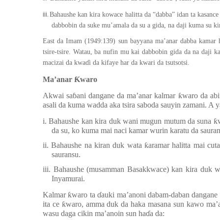
iii.
Bahaushe kan kira kowace halitta da “dabba” idan ta kasance
dabbobin da suke mu’amala da su a gida, na daji kuma su ki
East da Imam (1949:139) sun bayyana ma’anar dabba kamar h
tsire-tsire. Watau, ba nufin mu kai dabbobin gida da na daji k
macizai da kwa
ɗ
i da kifaye har da kwari da tsutsotsi.
Ma’anar
Ƙ
waro
Akwai sa
ɓ
ani dangane da ma’anar kalmar
ƙ
waro da abi
asali da kuma wadda aka tsira saboda sauyin zamani. A 
i. Bahaushe kan kira duk wani mugun mutum da suna
ƙ
da su, ko kuma mai naci kamar wurin karatu da sauran
ii. Bahaushe na kiran duk wata
ƙ
aramar halitta mai cu
sauransu.
iii. Bahaushe (musamman Basakkwace) kan kira duk 
Inyamurai.
Kalmar
ƙ
waro ta
ɗ
auki ma’anoni dabam-daban dangane da
ita ce
ƙ
waro, amma duk da haka masana sun kawo ma’an
wasu daga cikin ma’anoin sun ha
ɗ
a da: