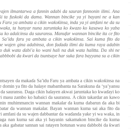
ajen ilmantarwa a fannin adabi da sauran fannonin ilimi. Ana
ƙ
i ta fuskoki da dama. Wannan bincike ya yi bayani ne a kan
u Faru ya ambata a cikin wa
ƙ
o
ƙ
insa, inda ya yi amfani ne da su
 wa
ƙ
a, ta hanyar nuna zaruntaka ko
ƙ
wazo ko kasawa ko yaba
 ko adalcinsu da sauransu. Manufar wannan bincike ita ce fito
 Sa’idu faru ya ambata a cikin wa
ƙ
o
ƙ
insa. Sai kuma fito da
he wajen gina adabinsa, don fa
ɗ
a
ɗ
a ilimi da kuma raya adabin
no duk wata
ɗ
abi’a ko wani hali na duk wata halitta. Da shi ne
dabbbobi da
ƙ
wari da tsuntsaye har suka fara bayyana su a cikin
untsayen da maka
ɗ
a Sa’idu Faru ya ambata a cikin wa
ƙ
o
ƙ
insa na
ne domin ya fito da halaye mabambanta na Sarakuna da ‘ya’yansu
 da sauransu. Daga cikin halayen akwai jaruntaka ko kwa
ɗ
ayi ko
 yi masu zambo ko habaici da sauransu.
A cikin takardar an kawo
yanin muhimmancin wannan ma
ƙ
alar da kuma dabarun da aka bi
abatar da wannan ma
ƙ
alar. Bayan wannan kuma sai aka fito da
yi amfani da su wajen dabbantar da wa
ɗ
anda yake yi wa wa
ƙ
a, in
Daga nan kuma sai aka yi bayanin sakamakon bincike da kuma
a aka gabatar sannan sai ratayen hotunan wasu dabbobi da
ƙ
wari