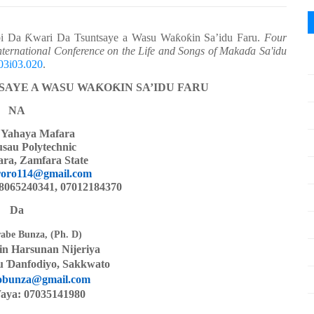
bi Da
Ƙ
wari Da Tsuntsaye a Wasu Wa
ƙ
o
ƙ
in Sa
’
idu Faru.
Four
ternational Conference on the Life and Songs of Maka
ɗ
a Sa'idu
03i03.020
.
SAYE A WASU WA
Ƙ
O
Ƙ
IN SA’IDU FARU
NA
i Yahaya Mafara
sau Polytechnic
ara, Zamfara State
roro114@gmail.com
8065240341, 07012184370
Da
abe Bunza, (Ph. D)
in Harsunan Nijeriya
nu
Ɗ
anfodiyo, Sakkwato
obunza@gmail.com
ya: 07035141980