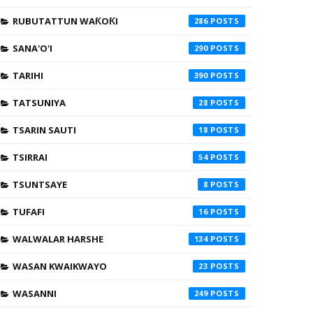
RUBUTATTUN WAƘOƘI
286
SANA'O'I
290
TARIHI
390
TATSUNIYA
28
TSARIN SAUTI
18
TSIRRAI
54
TSUNTSAYE
8
TUFAFI
16
WALWALAR HARSHE
134
WASAN KWAIKWAYO
23
WASANNI
249