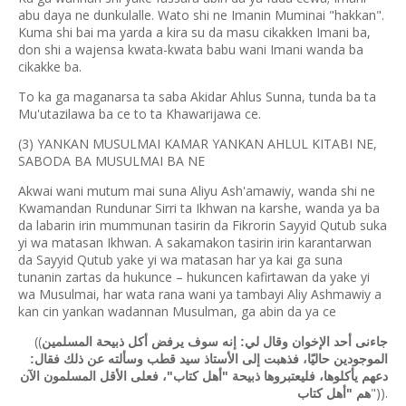
abu daya ne dunkulalle. Wato shi ne Imanin Muminai "hakkan".
Kuma shi bai ma yarda a kira su da masu cikakken Imani ba,
don shi a wajensa kwata-kwata babu wani Imani wanda ba
cikakke ba.
To ka ga maganarsa ta saba Akidar Ahlus Sunna, tunda ba ta
Mu'utazilawa ba ce to ta Khawarijawa ce.
(3) YANKAN MUSULMAI KAMAR YANKAN AHLUL KITABI NE,
SABODA BA MUSULMAI BA NE
Akwai wani mutum mai suna Aliyu Ash'amawiy, wanda shi ne
Kwamandan Rundunar Sirri ta Ikhwan na karshe, wanda ya ba
da labarin irin mummunan tasirin da Fikrorin Sayyid Qutub suka
yi wa matasan Ikhwan. A sakamakon tasirin irin karantarwan
da Sayyid Qutub yake yi wa matasan har ya kai ga suna
tunanin zartas da hukunce – hukuncen kafirtawan da yake yi
wa Musulmai, har wata rana wani ya tambayi Aliy Ashmawiy a
kan cin yankan wadannan Musulman, ga abin da ya ce
((
جاءنى أحد الإخوان وقال لي: إنه سوف يرفض أكل ذبيحة المسلمين
الموجودين حاليًا، فذهبت إلى الأستاذ سيد قطب وسألته عن ذلك فقال:
دعهم يأكلوها، فليعتبروها ذبيحة "أهل كتاب"، فعلى الأقل المسلمون الآن
")).
هم "أهل كتاب