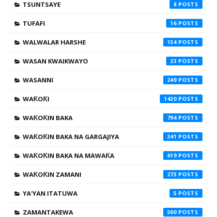
TSUNTSAYE
8
TUFAFI
16
WALWALAR HARSHE
134
WASAN KWAIKWAYO
23
WASANNI
249
WAƘOƘI
1420
WAƘOƘIN BAKA
794
WAƘOƘIN BAKA NA GARGAJIYA
341
WAƘOƘIN BAKA NA MAWAƘA
619
WAƘOƘIN ZAMANI
273
YA'YAN ITATUWA
5
ZAMANTAKEWA
500