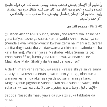
((
وأصلهم أن الإيمان يتبعض فيذهب بعضه ويبقى بعضه كما في قوله عليه
الصلاة والسلام {يخرج من النار من كان في قلبه مثقال ذرة من إيمان}،
ولهذا مذهبهم أن الإيمان يتفاضل ويتبعض، هذا مذهب مالك والشافعي
)).
وأحمد وغيرهم
(18/ 270)
مجموع الفتاوى
((Tushen Akidar Ahlus Sunna; Imani yana rarrabuwa, sashensa
yana tafiya, sashe ya saura, kamar yadda Annabi (saw) ya ce:
{Wanda akwai kwatankwacin kwayar zarra na imani a zuciyarsa
zai fita daga wuta (ba zai dawwama a cikinta ba, saboda shi ba
kafiri ba ne)}. Wannan ya sa Mazhabar Ahlus Sunna ita ce:
Imani yana fifiko, kuma yana rarrabuwa, wannan shi ne
Mazhabar Malik, Shafi'iy da Ahmad da wasunsu)).
A dalilin Imani yana rarrabuwa rassa – rassa shi ya sa ya zama
za a iya rasa reshi na imanin, sai imanin ya ragu, idan kuma
wannan reshen da aka rasa ya dawo sai imanin ya karu.
Maganganun jagororin Sunna a kan haka suna da yawa, inda
suka ce: «
»
الإيمان قول وعمل، يزيد وينقص، حتى لا يبقى منه شيء
Saboda Nassoshi masu yawa da suka zo suka tabbatar da
haka.