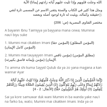
.
الله وجلت قلوبهم وإذا تليت عليهم آياته زادتهم إيمانا} الآية
ومثل هذا كثير في الكتاب والسنة ينتفى الاسم عن المسمى تارة لنفي
)).
حقيقته وكماله، ويثبت له تارة لوجود أصله وبعضه
مختصر الفتاوى المصرية (ص: 206)
A bayanin Ibnu Taimiyya ya bayyana mana cewa; Muminai
nau'i biyu suke
1. Mumini mai cikakken Imani
(المؤمن المطلق) (المؤمن حقا)
.
(المؤمن كامل الإيمان)
2. Mumini mai tauyayyen Imani
(مطلق المؤمن) (مؤمن ناقص
.
الإيمان) (مؤمن بإيمانه فاسق بكبيرته)
To amma shi kuma Sayyid Qutub da ya zo yana magana a kan
wannar Ayar
{إِنَّمَا الْمُؤْمِنُونَ الَّذِينَ إِذَا ذُكِرَ اللَّهُ وَجِلَتْ قُلُوبُهُمْ وَإِذَا تُلِيَتْ عَلَيْهِمْ آيَاتُهُ
زَادَتْهُمْ إِيمَانًا وَعَلَى رَبِّهِمْ يَتَوَكَّلُونَ (2) الَّذِينَ يُقِيمُونَ الصَّلَاةَ وَمِمَّا رَزَقْنَاهُمْ
يُنْفِقُونَ (3) أُولَئِكَ هُمُ الْمُؤْمِنُونَ حَقًّا} [الأنفال: 2 - 4]
Sai ya kore samuwar duk wani Mumini in ba wanda yake nau'i
na farko ba, wato; Mumini mai cikakken Imani. Inda ya ce