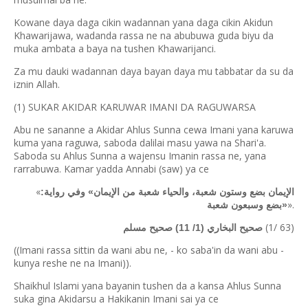
Kowane daya daga cikin wadannan yana daga cikin Akidun
Khawarijawa, wadanda rassa ne na abubuwa guda biyu da
muka ambata a baya na tushen Khawarijanci.
Za mu dauki wadannan daya bayan daya mu tabbatar da su da
iznin Allah.
(1) SUKAR AKIDAR KARUWAR IMANI DA RAGUWARSA
Abu ne sananne a Akidar Ahlus Sunna cewa Imani yana karuwa
kuma yana raguwa, saboda dalilai masu yawa na Shari'a.
Saboda su Ahlus Sunna a wajensu Imanin rassa ne, yana
rarrabuwa. Kamar yadda Annabi (saw) ya ce
«
الإيمان بضع وستون شعبة، والحياء شعبة من الإيمان» وفي رواية:
».
«بضع وسبعون شعبة
(1/ 63)
صحيح البخاري (1/ 11) صحيح مسلم
((Imani rassa sittin da wani abu ne, - ko saba'in da wani abu -
kunya reshe ne na Imani)).
Shaikhul Islami yana bayanin tushen da a kansa Ahlus Sunna
suka gina Akidarsu a Hakikanin Imani sai ya ce