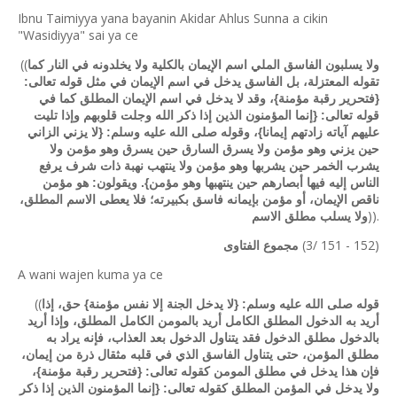
Ibnu Taimiyya yana bayanin Akidar Ahlus Sunna a cikin
"Wasidiyya" sai ya ce
((
ولا يسلبون الفاسق الملي اسم الإيمان بالكلية ولا يخلدونه في النار كما
تقوله المعتزلة، بل الفاسق يدخل في اسم الإيمان في مثل قوله تعالى:
{فتحرير رقبة مؤمنة}، وقد لا يدخل في اسم الإيمان المطلق كما في
قوله تعالى: {إنما المؤمنون الذين إذا ذكر الله وجلت قلوبهم وإذا تليت
عليهم آياته زادتهم إيمانا}، وقوله صلى الله عليه وسلم: {لا يزني الزاني
حين يزني وهو مؤمن ولا يسرق السارق حين يسرق وهو مؤمن ولا
يشرب الخمر حين يشربها وهو مؤمن ولا ينتهب نهبة ذات شرف يرفع
الناس إليه فيها أبصارهم حين ينتهبها وهو مؤمن}. ويقولون: هو مؤمن
ناقص الإيمان، أو مؤمن بإيمانه فاسق بكبيرته؛ فلا يعطى الاسم المطلق،
)).
ولا يسلب مطلق الاسم
(3/ 151 - 152)
مجموع الفتاوى
A wani wajen kuma ya ce
((
قوله صلى الله عليه وسلم: {لا يدخل الجنة إلا نفس مؤمنة} حق، إذا
أريد به الدخول المطلق الكامل أريد بالمومن الكامل المطلق، وإذا أريد
بالدخول مطلق الدخول فقد يتناول الدخول بعد العذاب، فإنه يراد به
مطلق المؤمن، حتى يتناول الفاسق الذي في قلبه مثقال ذرة من إيمان،
فإن هذا يدخل في مطلق المومن كقوله تعالى: {فتحرير رقبة مؤمنة}،
ولا يدخل في المؤمن المطلق كقوله تعالى: {إنما المؤمنون الذين إذا ذكر