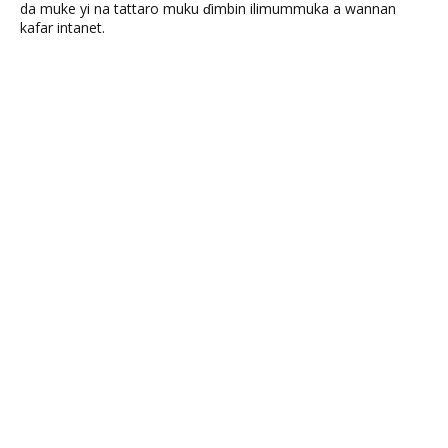
da muke yi na tattaro muku ɗimbin ilimummuka a wannan
kafar intanet.