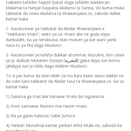
tsakanin tafarkin Sayyid Qutub daga tafarkin wadancan
Malamai ta hanyar bayyana Akidarsu ta Sunna, shi kuma muka
tabbatar da cewa Akidarsa ta Khawarijawa ce, saboda dalilai
kamar haka
1- Kasancewar ya tabbatar da Akidar Khawarijawa a
"Hakikanin Imani", wato ya ce: Imani abu ne guda daya
dunkulalle, ba ya rarrabuwa, idan mutum ya bar wani yanki
nasa to ya fita daga Muslunci.
2- Kasancewar ya kafirta dukkan al'ummar Musulmi, don cewa
ya yi: dukkan Mutanen Duniya (
) gaba daya sun koma
البشرية
Jahiliyya sun yi ridda daga Addinin Muslunci.
To a yau kuma da iznin Allah za mu kara kawo wasu dalilan ne
da suke kara tabbatar da Akidar tasa ta Khawarijawa ce. Ga su
kamar haka
1) Sukarsa ga mas'alar karuwar Imani da raguwarsa.
2) Kore samuwar Mumini mai raunin Imani.
3) Ba ya ganin halascin Sallar Juma'a.
4) Yankan Musulmai kamar yankan Ahlul Kitabi ne, saboda ba
musulmai ba ne.