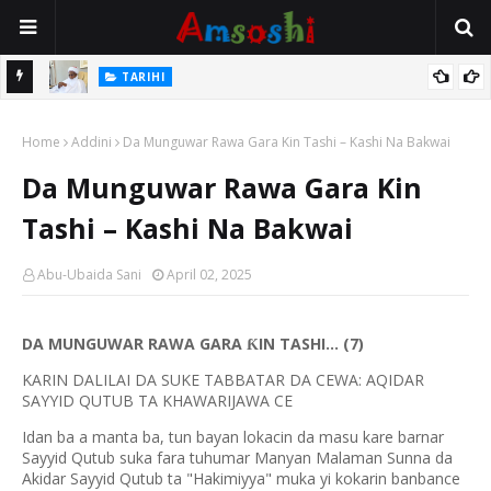
Na Mata
TARIHI
Sarkin Gummi Na Sha Biyar: Sarkin Mafaran Gummi Justice Lawal
Home
Hassan
Addini
Da Munguwar Rawa Gara Kin Tashi – Kashi Na Bakwai
Da Munguwar Rawa Gara Kin
Tashi – Kashi Na Bakwai
Abu-Ubaida Sani
April 02, 2025
DA MUNGUWAR RAWA GARA
IN TASHI… (7)
Ƙ
KARIN DALILAI DA SUKE TABBATAR DA CEWA: AQIDAR
SAYYID QUTUB TA KHAWARIJAWA CE
Idan ba a manta ba, tun bayan lokacin da masu kare barnar
Sayyid Qutub suka fara tuhumar Manyan Malaman Sunna da
Akidar Sayyid Qutub ta "Hakimiyya" muka yi kokarin banbance