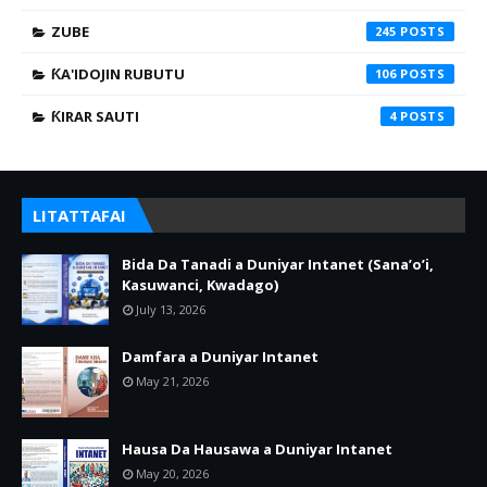
ZUBE
245
ƘA'IDOJIN RUBUTU
106
ƘIRAR SAUTI
4
LITATTAFAI
Bida Da Tanadi a Duniyar Intanet (Sana’o’i,
Kasuwanci, Kwadago)
July 13, 2026
Damfara a Duniyar Intanet
May 21, 2026
Hausa Da Hausawa a Duniyar Intanet
May 20, 2026