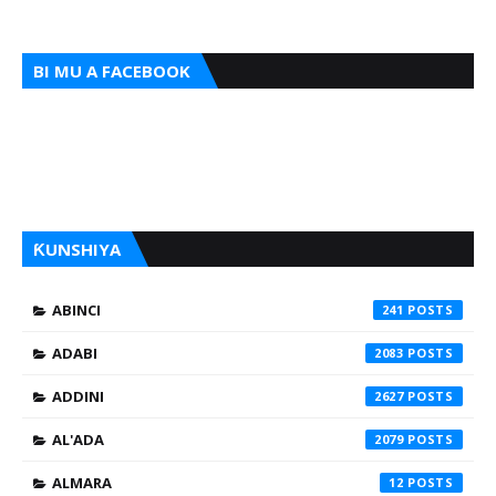
BI MU A FACEBOOK
ƘUNSHIYA
ABINCI
241
ADABI
2083
ADDINI
2627
AL'ADA
2079
ALMARA
12