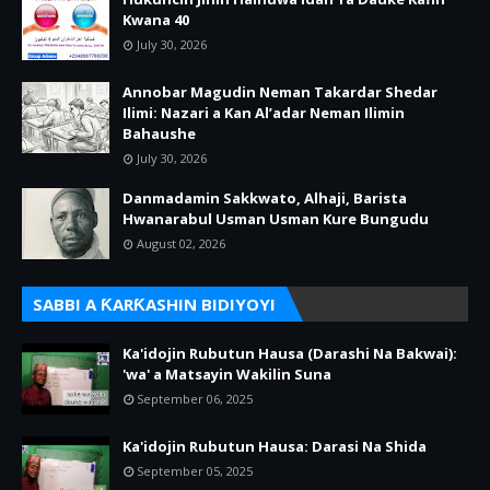
Kwana 40
July 30, 2026
Annobar Magudin Neman Takardar Shedar
Ilimi: Nazari a Kan Al’adar Neman Ilimin
Bahaushe
July 30, 2026
Danmadamin Sakkwato, Alhaji, Barista
Hwanarabul Usman Usman Kure Bungudu
August 02, 2026
SABBI A ƘARƘASHIN BIDIYOYI
Ka'idojin Rubutun Hausa (Darashi Na Bakwai):
'wa' a Matsayin Wakilin Suna
September 06, 2025
Ka'idojin Rubutun Hausa: Darasi Na Shida
September 05, 2025