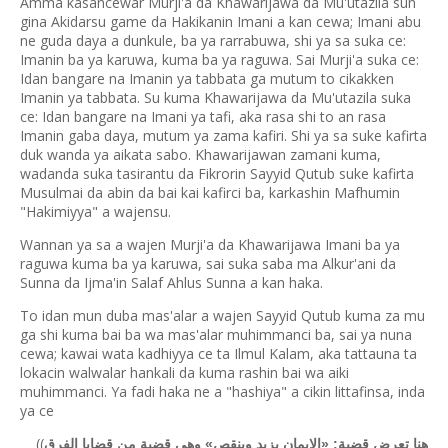
Amma kasancewar Murji'a da Khawarijawa da Mu'utazila sun
gina Akidarsu game da Hakikanin Imani a kan cewa; Imani abu
ne guda daya a dunkule, ba ya rarrabuwa, shi ya sa suka ce:
Imanin ba ya karuwa, kuma ba ya raguwa. Sai Murji'a suka ce:
Idan bangare na Imanin ya tabbata ga mutum to cikakken
Imanin ya tabbata. Su kuma Khawarijawa da Mu'utazila suka
ce: Idan bangare na Imani ya tafi, aka rasa shi to an rasa
Imanin gaba daya, mutum ya zama kafiri. Shi ya sa suke kafirta
duk wanda ya aikata sabo. Khawarijawan zamani kuma,
wadanda suka tasirantu da Fikrorin Sayyid Qutub suke kafirta
Musulmai da abin da bai kai kafirci ba, karkashin Mafhumin
"Hakimiyya" a wajensu.
Wannan ya sa a wajen Murji'a da Khawarijawa Imani ba ya
raguwa kuma ba ya karuwa, sai suka saba ma Alkur'ani da
Sunna da Ijma'in Salaf Ahlus Sunna a kan haka.
To idan mun duba mas'alar a wajen Sayyid Qutub kuma za mu
ga shi kuma bai ba wa mas'alar muhimmanci ba, sai ya nuna
cewa; kawai wata kadhiyya ce ta Ilmul Kalam, aka tattauna ta
lokacin walwalar hankali da kuma rashin bai wa aiki
muhimmanci. Ya fadi haka ne a "hashiya" a cikin littafinsa, inda
ya ce
((
هنا تعرض قضية: «الإيمان يزيد وينقص» وهي قضية من قضايا الفرق