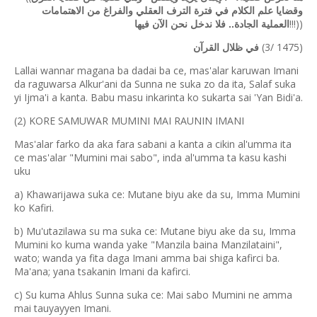
وقضايا علم الكلام في فترة الترف العقلي والفراغ من الاهتمامات
!!!))
العملية الجادة.. فلا ندخل نحن الآن فيها
(3/ 1475)
في ظلال القرآن
Lallai wannar magana ba dadai ba ce, mas'alar karuwan Imani
da raguwarsa Alkur'ani da Sunna ne suka zo da ita, Salaf suka
yi Ijma'i a kanta. Babu masu inkarinta ko sukarta sai 'Yan Bidi'a.
(2) KORE SAMUWAR MUMINI MAI RAUNIN IMANI
Mas'alar farko da aka fara sabani a kanta a cikin al'umma ita
ce mas'alar "Mumini mai sabo", inda al'umma ta kasu kashi
uku
a) Khawarijawa suka ce: Mutane biyu ake da su, Imma Mumini
ko Kafiri.
b) Mu'utazilawa su ma suka ce: Mutane biyu ake da su, Imma
Mumini ko kuma wanda yake "Manzila baina Manzilataini",
wato; wanda ya fita daga Imani amma bai shiga kafirci ba.
Ma'ana; yana tsakanin Imani da kafirci.
c) Su kuma Ahlus Sunna suka ce: Mai sabo Mumini ne amma
mai tauyayyen Imani.