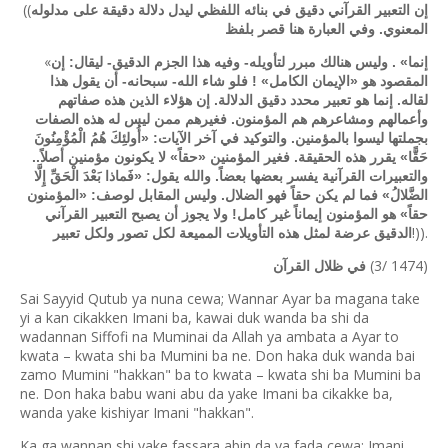
((
إن التعبير القرآني دقيق في بنائه اللفظي ليدل دلالة دقيقة على مدلوله
المعنوي. وفي العبارة هنا قصر بلفظ
«
إنما» . وليس هنالك مبرر لتأويله- وفيه هذا الجزم الدقيق- ليقال: إن
المقصود هو «الإيمان الكامل» ! فلو شاء الله- سبحانه- أن يقول هذا
لقاله. إنما هو تعبير محدد دقيق الدلالة. إن هؤلاء الذين هذه صفاتهم
وأعمالهم ومشاعرهم هم المؤمنون. فغيرهم ممن ليس له هذه الصفات
بجملتها ليسوا بالمؤمنين. والتوكيد في آخر الآيات: «أُولئِكَ هُمُ الْمُؤْمِنُونَ
حَقًّا» يقرر هذه الحقيقة. فغير المؤمنين «حقاً» لا يكونون مؤمنين أصلاً..
والتعبيرات القرآنية يفسر بعضها بعضاً. والله يقول: «فَماذا بَعْدَ الْحَقِّ إِلَّا
الضَّلالُ» فما لم يكن حقاً فهو الضلال. وليس المقابل لوصف: «المؤمنون
حقاً» هو المؤمنون إيماناً غير كامل! ولا يجوز أن يصبح التعبير القرآني
!)).
الدقيق عرضة لمثل هذه التأويلات المميعة لكل تصور ولكل تعبير
(3/ 1474)
في ظلال القرآن
Sai Sayyid Qutub ya nuna cewa; Wannar Ayar ba magana take
yi a kan cikakken Imani ba, kawai duk wanda ba shi da
wadannan Siffofi na Muminai da Allah ya ambata a Ayar to
kwata – kwata shi ba Mumini ba ne. Don haka duk wanda bai
zamo Mumini "hakkan" ba to kwata – kwata shi ba Mumini ba
ne. Don haka babu wani abu da yake Imani ba cikakke ba,
wanda yake kishiyar Imani "hakkan".
Ka ga wannan shi yake fassara abin da ya fada cewa; Imani