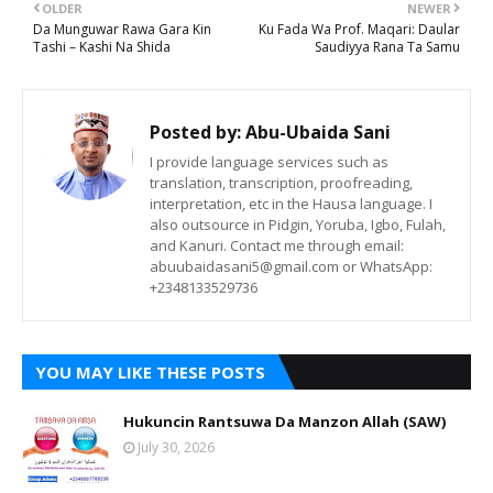
OLDER
NEWER
Da Munguwar Rawa Gara Kin
Ku Fada Wa Prof. Maqari: Daular
Tashi – Kashi Na Shida
Saudiyya Rana Ta Samu
Posted by:
Abu-Ubaida Sani
I provide language services such as
translation, transcription, proofreading,
interpretation, etc in the Hausa language. I
also outsource in Pidgin, Yoruba, Igbo, Fulah,
and Kanuri. Contact me through email:
abuubaidasani5@gmail.com or WhatsApp:
+2348133529736
YOU MAY LIKE THESE POSTS
Hukuncin Rantsuwa Da Manzon Allah (SAW)
July 30, 2026