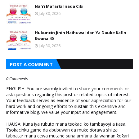
Na Yi Mafarki Inada Ciki
July 30, 2026
Hukuncin Jinin Haihuwa Idan Ya Dauke Kafin
Kwana 40
July 30, 2026
POST A COMMENT
0 Comments
ENGLISH: You are warmly invited to share your comments or
ask questions regarding this post or related topics of interest.
Your feedback serves as evidence of your appreciation for our
hard work and ongoing efforts to sustain this extensive and
informative blog. We value your input and engagement.
HAUSA: Kuna iya rubuto mana tsokaci ko tambayoyi a ƙasa.
Tsokacinku game da abubuwan da muke ɗorawa shi zai
tabbatar mana cewa mutane suna amfana da wannan ƙoƙari