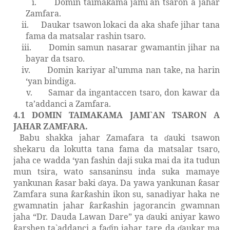
i.
Domin taimakama jami`an tsaron a jahar
Zamfara.
ii.
Daukar tsawon lokaci da aka shafe jihar tana
fama da matsalar rashin tsaro.
iii.
Domin samun nasarar gwamantin jihar na
bayar da tsaro.
iv.
Domin kariyar al’umma nan take, na harin
‘y
an bindiga.
v.
Samar da ingantaccen tsaro, don kawar da
ta’addanci a Zamfara.
4.1
DOMIN TAIMAKAMA JAMI`AN TSARON A
JAHAR ZAMFARA.
Babu shakka jahar Zamafara ta
auki tsawon
ɗ
shekaru da lokutta tana fama da matsalar tsaro,
jaha ce wadda
‘y
an fashin daji suka mai da ita tudun
mun tsira, wato sansaninsu inda suka mamaye
yankunan
asar baki
aya. Da yawa yankunan
asar
ƙ
ɗ
ƙ
Zamfara suna
ar
ashin ikon su, sanadiyar haka ne
ƙ
ƙ
gwamnatin jahar
ar
ashin jagorancin gwamnan
ƙ
ƙ
jaha “Dr. Dauda Lawan Dare” ya
auki aniyar kawo
ɗ
arshen ta`addanci a fa
in jahar, tare da
aukar
ma
ƙ
ɗ
ɗ