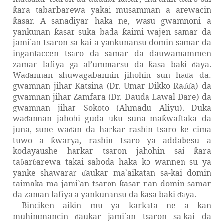
ara tabarbarewa yakai musamman a arewacin
ƙ
asar. A sanadiyar haka ne, wasu gwamnoni a
ƙ
yankunan
asar suka bada
aimi wajen samar da
ƙ
ƙ
jami`an tsaron sa-kai a yankunansu domin samar da
ingantaccen tsaro da samar da dauwamammen
zaman lafiya ga al’ummarsu da
asa baki
aya.
ƙ
ɗ
Wa
annan shuwagabannin jihohin sun ha
a da:
ɗ
ɗ
gwamnan jihar Katsina (
Dr. Umar
Dikko Ra
a) da
ɗɗ
gwamnan jihar Zamfara (Dr. Dauda Lawal Dare) da
gwamnan jihar Sokoto (Ahmadu Aliyu). Duka
wa
annan jahohi guda uku suna ma
waftaka da
ɗ
ƙ
juna, sune wa
an da harkar rashin tsaro ke cima
ɗ
tuwo a
warya, rashin tsaro ya addabesu a
ƙ
kodayaushe harkar tsaron jahohin sai
ara
ƙ
ta
ar
arewa takai saboda haka ko wannen su ya
ɓ
ɓ
yanke shawarar
aukar ma`aikatan sa-kai domin
ɗ
taimaka ma jami`an tsaron
asar nan domin samar
ƙ
da zaman lafiya a yankunansu da
asa baki
aya.
ƙ
ɗ
Binciken aikin mu ya karkata ne a kan
muhimmancin
aukar jami`an tsaron sa-kai da
ɗ