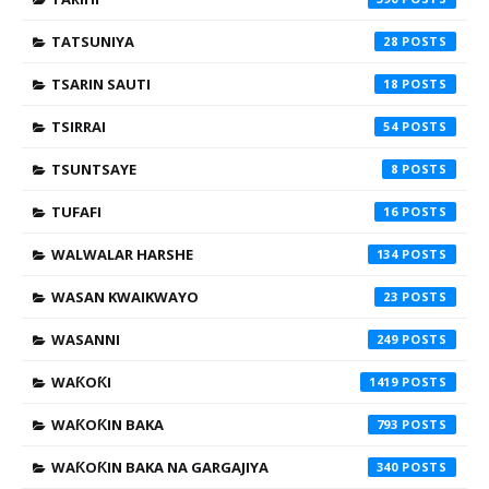
TATSUNIYA
28
TSARIN SAUTI
18
TSIRRAI
54
TSUNTSAYE
8
TUFAFI
16
WALWALAR HARSHE
134
WASAN KWAIKWAYO
23
WASANNI
249
WAƘOƘI
1419
WAƘOƘIN BAKA
793
WAƘOƘIN BAKA NA GARGAJIYA
340