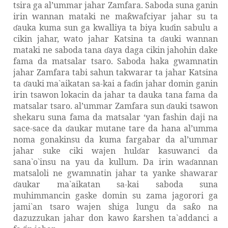
tsira ga al’ummar jahar Zamfara. Saboda suna ganin
irin wannan mataki ne ma
wafciyar jahar su ta
ƙ
auka kuma sun ga kwalliya ta biya ku
in sabulu a
ɗ
ɗ
cikin jahar, wato jahar Katsina ta
auki wannan
ɗ
mataki ne saboda tana
aya daga cikin jahohin dake
ɗ
fama da matsalar tsaro. Saboda haka gwamnatin
jahar Zamfara tabi sahun takwarar ta jahar Katsina
ta
auki ma`aikatan sa-kai a fa
in jahar domin ganin
ɗ
ɗ
irin tsawon lokacin da jahar ta dauka tana fama da
matsalar tsaro.
a
l’ummar Zamfara sun
auki tsawon
ɗ
shekaru suna fama da matsalar
‘y
an fashin daji na
sace-sace da
aukar mutane tare da hana al’umma
ɗ
noma gonakinsu da kuma fargabar da al’ummar
jahar suke ciki wajen hul
ar kasuwanci da
ɗ
sana`o`insu na yau da kullum. Da irin wa
annan
ɗ
matsaloli ne gwamnatin jahar ta yanke shawarar
aukar ma`aikatan sa-kai saboda suna
ɗ
muhimmancin gaske domin su zama jagorori ga
jami`an tsaro wajen shiga lungu da sa
o na
ƙ
dazuzzukan jahar don kawo
arshen ta`addanci a
ƙ