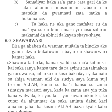
b)
Sanadiyar haka za`a gane
ata gari da ke
ɓ
cikin al’umma musamman saboda irin
matakin da gwamnati zata
auka a
ɗ
hukumance.
c)
Ta haka ne aka gano mafakar su da
ma
oyarsu da kuma masu yi masu safarar
ɓ
makamai da abinci da kayan shaye-shaye.
6.0
SHAWARWARI
Bisa ga ababen da wannan mu
ala ta binciko ake
ƙ
ganin akwai bu
atuwar a bayar da shawarwari
ƙ
kamar haka
i.
Shawara ta farko; kamar yadda su ma`aikatan sa-
kai suka sanya kansu tare da ra`ayinsu na taimakon
garuruwansu, jaharsu da
asa baki
aya yakamata
ƙ
ɗ
su shiga wannan aiki da zuciya
aya kuma suji
ɗ
tsoron ALLAH, kuma su ha
a kansu su zama
ɗ
tsintsiya ma
auri
aya, kada ka zama ana yin tu
a
ɗ
ɗ
ƙ
kana walwala, ka yaudari
‘y
an uwan aikin ka, ka
cutar da al’ummar da suka aminta dakai kaci
amanar jahar ka kasani ALLAH bazai
yale kaba
ƙ