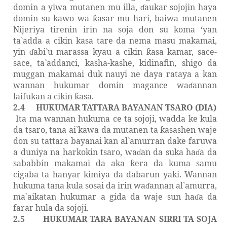
domin a yiwa mutanen mu illa,
aukar sojojin haya
ɗ
domin su kawo wa
asar mu hari, baiwa mutanen
ƙ
Nijeriya tirenin irin na soja don su koma
‘y
an
ta`adda a cikin kasa tare da nema masu makamai,
yin
abi`u marassa kyau a cikin
asa kamar, sace-
ɗ
ƙ
sace, ta`addanci, kasha-kashe, kidinafin, shigo da
muggan makamai duk nauyi ne daya rataya a kan
wannan hukumar domin magance wa
annan
ɗ
laifukan a cikin
asa.
ƙ
2.4
HUKUMAR TATTARA BAYANA
N
TSARO (DIA)
Ita ma wannan hukuma ce ta sojoji, wadda ke kula
da tsaro, tana ai`kawa da mutanen ta
asashen waje
ƙ
don su tattara bayanai kan al`amurran dake faruwa
a duniya na harkokin tsaro, wa
an da suka ha
a da
ɗ
ɗ
sababbin makamai da aka
era da kuma samu
ƙ
cigaba ta hanyar kimiya da dabarun yaki. Wannan
hukuma tana kula sosai da irin wa
annan al`amurra,
ɗ
ma`aikatan hukumar a gida da waje sun ha
a da
ɗ
farar hula da sojoji.
2.5
HUKUMAR TARA BAYANAN SIRRI TA SOJA