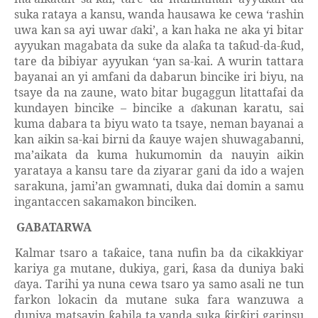
suka rataya a kansu, wanda hausawa ke cewa
‘
rashin
uwa kan sa ayi uwar
a
k
i
’
, a kan haka ne aka yi bitar
ɗ
ayyukan magabata da suke da ala
a ta ta
ud-da-
ud,
ƙ
ƙ
ƙ
tare da bibiyar ayyukan
‘y
an sa
-
kai.
A wurin tattara
bayanai an yi amfani da dabarun bincike iri biyu, na
tsaye da na zaune, wato bitar bugaggun litattafai da
kundayen bincike – bincike a
akunan karatu, sai
ɗ
kuma dabara ta biyu wato ta tsaye, neman bayanai a
kan aikin sa-kai birni da
auye wajen shuwagabanni,
ƙ
ma’aikata da kuma hukumomin da nauyin aikin
yarataya a kansu tare da ziyarar gani da ido a wajen
sarakuna, jami’an gwamnati, duka dai domin a samu
ingantaccen sakamakon binciken.
GABATARWA
Kalmar tsaro a ta
aice, tana nufin ba da cikakkiyar
ƙ
kariya ga mutane, dukiya, gari,
asa da duniya baki
ƙ
aya.
Tarihi ya nuna cewa tsaro ya samo asali ne tun
ɗ
farkon lokacin da mutane suka fara wanzuwa a
duniya matsayin
abila ta yanda suka
ir
iri garinsu
ƙ
ƙ
ƙ