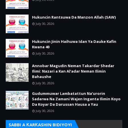
Hukuncin Rantsuwa Da Manzon Allah (SAW)
July 30, 2026
Hukuncin Jinin Haihuwa Idan Ya Dauke Kafin
Kwana 40
July 30, 2026
Annobar Magudin Neman Takardar Shedar
Ilimi: Nazari a Kan Al’adar Neman Ilimin
Bahaushe
July 30, 2026
Gudummuwar Lambatattun Na’urorin
Sadarwa Na Zamani Wajen Inganta Ilimin Koyo
Da Koyar Da Darussan Hausa a Yau
July 30, 2026
SABBI A ƘARƘASHIN BIDIYOYI