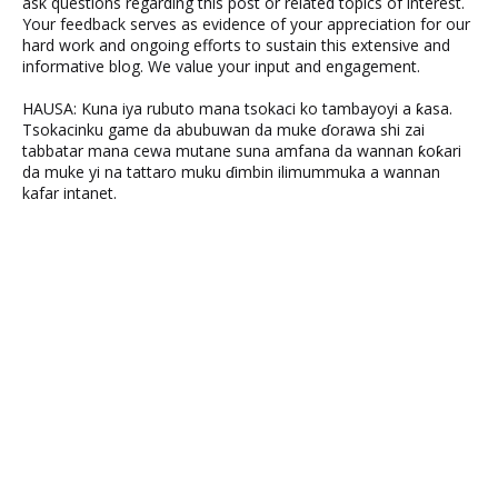
ask questions regarding this post or related topics of interest.
Your feedback serves as evidence of your appreciation for our
hard work and ongoing efforts to sustain this extensive and
informative blog. We value your input and engagement.
HAUSA: Kuna iya rubuto mana tsokaci ko tambayoyi a ƙasa.
Tsokacinku game da abubuwan da muke ɗorawa shi zai
tabbatar mana cewa mutane suna amfana da wannan ƙoƙari
da muke yi na tattaro muku ɗimbin ilimummuka a wannan
kafar intanet.