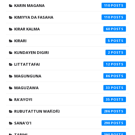
KARIN MAGANA
110
KIMIYYA DA FASAHA
110
KIRAR KALMA
60
KIRARI
5
KUNDAYEN DIGIRI
2
LITTATTAFAI
12
MAGUNGUNA
86
MAGUZAWA
33
RA'AYOYI
35
RUBUTATTUN WAƘOƘI
286
SANA'O'I
290
TARIHI
390