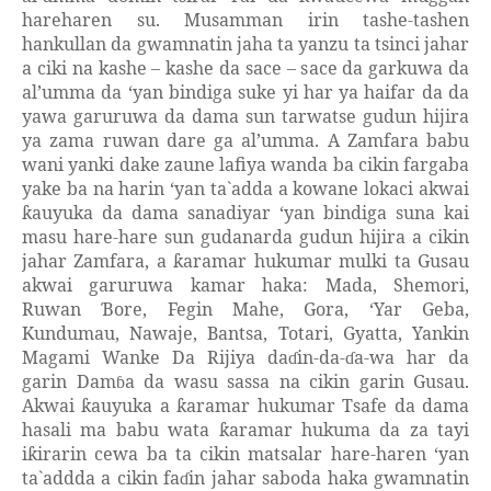
hareharen su. Musamman irin tashe-tashen
hankullan da gwamnatin jaha ta yanzu ta tsinci jahar
a ciki na kashe – kashe da sace – sace da garkuwa da
al’umma da
‘y
an bindiga suke yi har ya haifar da da
yawa garuruwa da dama sun tarwatse gudun hijira
ya zama ruwan dare ga al’umma. A Zamfara babu
wani yanki dake zaune lafiya wanda ba cikin fargaba
yake ba na harin
‘y
an ta`adda a kowane lokaci akwai
auyuka da dama sanadiyar
‘y
an bindiga suna kai
ƙ
masu hare-hare sun gudanarda gudun hijira a cikin
jahar Zamfara, a
aramar hukumar mulki ta Gusau
ƙ
akwai garuruwa kamar haka: Mada, Shemori,
Ruwan
ore, Fegin Mahe, Gora,
‘Y
ar Geba,
Ɓ
Kundumau, Nawaje, Bantsa, Totari, Gyatta, Yankin
Magami Wanke Da Rijiya da
in-da-
a-wa har da
ɗ
ɗ
garin Dam
a da wasu sassa na cikin garin Gusau.
ɓ
Akwai
auyuka a
aramar hukumar Tsafe da dama
ƙ
ƙ
hasali ma babu wata
aramar hukuma da za tayi
ƙ
i
irarin cewa ba ta cikin matsalar hare-haren
‘y
an
ƙ
ta`addda a cikin fa
in jahar saboda haka gwamnatin
ɗ