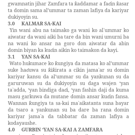
gwamnatin jihar Zamfara ta
addamar a fa
in
asar
ƙ
ɗ
ƙ
ta domin sama al’ummar ta zaman lafiya da kariyar
dukiyoyin su.
3.0
KALMAR SA-KAI
Yin wani abu na taimako ga wani ko al`ummar ko
aiwatar da wani aiki ba tare da bin wani umurni ba
na wani ko ansar na goro don aiwatar da abin
domin biyan ka ku
in aikin ko taimakon da kayi.
ɗ
3.1
YAN SA-KAI
Wato hukumace ko
ungiya da matasa ko al’ummar
ƙ
suke ha
uwa su
i
irata a cikin jama`ar su domin
ɗ
ƙ
ƙ
kariyar kansu da al’ummar su da yankunan su da
garuruwan su da dukiyoyin su daga wajen
‘y
an
ta`adda,
‘y
an bindiga da
i,
‘y
an fashin daji da kuma
ɗ
masu garkuwa da mutane domin ansar ku
in fansa.
ɗ
Wannan
ungiya ta sa-kai ma`aikatanta suna bayar
ƙ
da tsaro a yankunan su ba dare ba rana domin
kariyar jama`a da tabbatar da zaman lafiya a
kodayaushe.
4.0
GURBIN
‘Y
AN SA-KAI A ZAMFARA