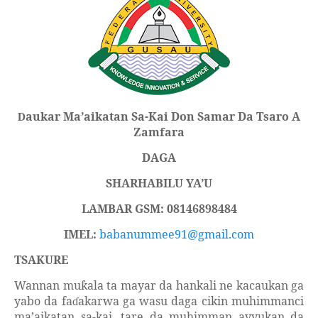
aukar Ma’aikatan Sa-Kai Don Samar
Da Tsaro A
D
Zamfara
DAGA
SHARHABILU YA’U
LAMBAR GSM: 08146898484
IMEL:
babanummee91@gmail.com
TSAKURE
Wannan mu
ala ta mayar da hankali ne kacaukan ga
ƙ
yabo da fa
akarwa ga wasu daga cikin muhimmanci
ɗ
ma’aikatan sa-kai, tare da muhimman ayyukan da