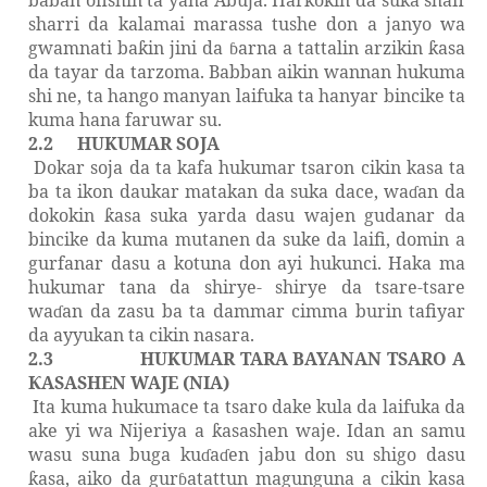
baban ofishin ta yana Abuja. Harkokin da suka shafi
sharri da kalamai marassa tushe don a janyo wa
gwamnati ba
in jini da
arna a tattalin arzikin
asa
ƙ
ɓ
ƙ
da tayar da tarzoma. Babban aikin wannan hukuma
shi ne, ta hango manyan laifuka ta hanyar bincike ta
kuma hana faruwar su.
2.2
HUKUMAR SOJA
Dokar soja da ta kafa hukumar tsaron cikin kasa ta
ba ta ikon daukar matakan da suka dace, wa
an da
ɗ
dokokin
asa suka yarda dasu wajen gudanar da
ƙ
bincike da kuma mutanen da suke da laifi, domin a
gurfanar dasu a kotuna don ayi hukunci. Haka ma
hukumar tana da shirye- shirye da tsare-tsare
wa
an da zasu ba ta dammar cimma burin tafiyar
ɗ
da ayyukan ta cikin nasara.
2.3
HUKUMAR TARA BAYANAN TSARO A
ASASHEN WAJE (NIA)
Ƙ
Ita kuma hukumace ta tsaro dake kula da laifuka da
ake yi wa Nijeriya a
asashen waje. Idan an samu
ƙ
wasu suna buga ku
a
en jabu don su shigo dasu
ɗ
ɗ
asa, aiko da gur
atattun magunguna a cikin kasa
ƙ
ɓ