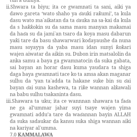
tun a duniya.
ii.
Shwara ta biyu; ita ce gwamnati ta
sani
,
aiki ya
dawo gareta
‘
wato shaho ya
auki ra
umi
’
, ta kula
ɗ
ƙ
dasu wato ma`aikatan da ta
auka na sa
-
kai da kula
ɗ
da
s
ha
okin su da sama masu manyan makamai
ƙƙ
da ha
a su da jami`an tsaro da koya masu dabarun
ɗ
ya
i tare da basu shawarwari kodayaushe da nuna
ƙ
masu soyayya da yaba masu idan sunyi
o
ari
ƙ
ƙ
wajen aiwatar da aikin su. Dubon irin matsalolin da
anka samu a baya ga gwamnatocin da suka gabata,
sai bayan an horar dasu kuma yaudara ta shiga
daga baya gwamnati tace ko ta amsa akan maganar
sulhu da
‘y
an ta`adda ta hakane suke bin su
ai
ɗ
bayan
ai suna kashewa, ta ri
e wannan al
awali
ɗ
ƙ
ƙ
na babu sulhu tsakaninta dasu.
iii.
Shawara ta uku; ita ce wannnan shawara ta fa
a
ɗ
ne ga al’ummar jahar suyi tsaye wajen yima
gwamnati addu’a tare da wa
annan bayin ALLAH
ɗ
da suka sadaukar da kansu suka shiga wannan aiki
na kariyar al`umma.
7.0
KAMMALAWA