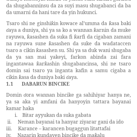
da shugabanninsu da za suyi masu shugabanci da ba
da umarni da hani tare da yin hukunci.
Tsaro shi ne ginshi
in kowace al’umma da
asa baki
ƙ
ƙ
aya a duniya, shi ya sa ko a wannan
arnin da muke
ɗ
ƙ
rayuwa,
asashen da suka fi
arfi da cigaban zamani
ƙ
ƙ
na rayuwa sune
asashen da suke da wadataccen
ƙ
tsaro a cikin
asashen su. Shi ya sa duk wani shugaba
ƙ
da ya san mai yakeyi, farkon abinda zai fara
ingantawaa
ar
ashin shugabancinsa, shi ne tsaro
ƙ
ƙ
domin sai tsaro ya inganta kafin a samu cigaba a
cikin
asa da duniya baki
aya.
ƙ
ɗ
1.1
DABARUN BINCIKE
Domin
ora wannan bincike ga sahihiyar hanya ne,
ɗ
ya sa aka yi amfani da hanyoyin tattara bayanai
kamar haka
i.
Bitar ayyukan da suka gabata
ii.
Neman bayanai ta hanyar ziyarar gani da ido
iii.
Karance – karancen bugaggun litattafai
iv.
Nazarin kundayen bincike da ma
alu
ƙ