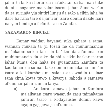
jahar ta
ir
iri horar da ma`aikatan sa-kai, nan take
ƙ
ƙ
domin magance matsalar tsaron jahar. Sune wa
an
ɗ
da za su rin
a yin sintiri lungu da sa
o a cikin jaha ba
ƙ
ƙ
dare ba rana tare da jami`an tsaro domin da
ile hari
ƙ
na
‘y
an bindiga a fa
in
asar ta Zamfara.
ɗ
ƙ
SAKAMAKON BINCIKE
Kamar yaddan bayanai suka gabata a sama,
wannan mu
ala ta
yi
tozali ne da muhimmancin
ƙ
ma`aikatan sa-kai tare da fa
akar da al
`
umma irin
ɗ
muhimmancin da suke da
shi a cikin harkar tsaron
jahar kuma don haka ne gwamnatin Zamfara ta
addamar da su nan take domin taimakama jami`an
ƙ
tsaro a kai
arshen matsalar tsaro wadda ta da
e
ƙ
ɗ
tana cima kowa tuwo a
warya, saboda a samawa
ƙ
al’ummar jahar zaman lafiya.
a)
An
ara samawa jahar ta Zamfara
ƙ
ma`aikatan tsaro wa
an da zasu taimakama
ɗ
jami`an tsaro a kodayaushe domin kawo
agajin gaggawa ga al’umma.