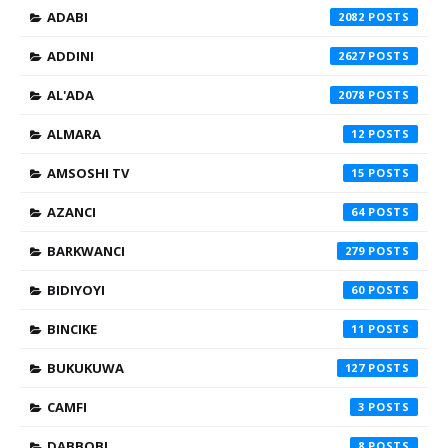
ADABI
2082
ADDINI
2627
AL'ADA
2078
ALMARA
12
AMSOSHI TV
15
AZANCI
64
BARKWANCI
279
BIDIYOYI
60
BINCIKE
11
BUKUKUWA
127
CAMFI
3
DABBOBI
8