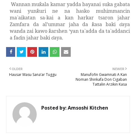
Wannan mu
ala kamar yadda bayanai suka gabata
ƙ
wani yun
uri ne na hasko muhimmancin
ƙ
ma`aikatan sa-kai a kan harkar tsaron jahar
Zamfara da al’ummar jaha da
asa baki
aya
ƙ
ɗ
wanda zai kawo
arshen
‘y
an ta`adda da ta`addanci
ƙ
a fa
in jahar baki
aya.
ɗ
ɗ
OLDER
NEWER
Hausar Masu Sana’ar Tuggu
Manufofin Gwamnati A Kan
Noman Shinkafa Don Cigaban
Tattalin Arzikin Kasa
Posted by:
Amsoshi Kitchen