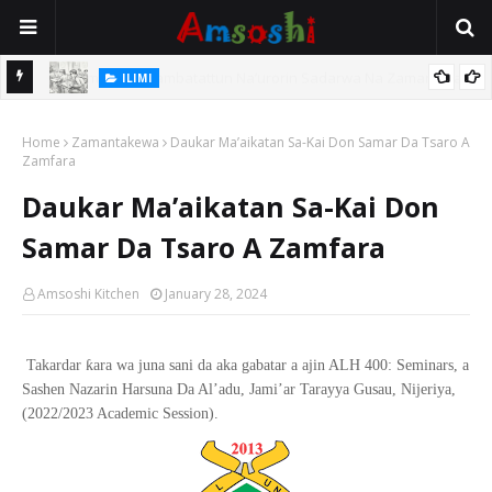
ILIMI
i Wajen
Annobar Magudin Neman Takardar Shedar Ilimi: Nazari a Kan
Home
Al’adar Neman Ilimin Bahaushe
Zamantakewa
Daukar Ma’aikatan Sa-Kai Don Samar Da Tsaro A
Zamfara
Daukar Ma’aikatan Sa-Kai Don
Samar Da Tsaro A Zamfara
Amsoshi Kitchen
January 28, 2024
ƙ
Takardar
ara wa juna sani da aka gabatar a ajin ALH 400: Seminars, a
Sashen Nazarin Harsuna Da Al
’
adu, Jami
’
ar Tarayya Gusau, Nijeriya,
(2022/2023 Academic Session).