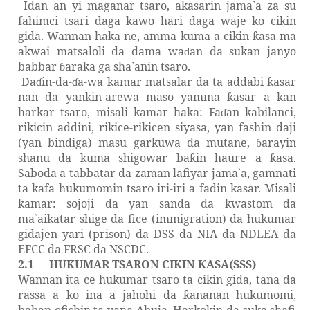
Idan an yi maganar tsaro, akasarin jama`a za su
fahimci tsari daga kawo hari daga waje ko cikin
gida. Wannan haka ne, amma kuma a cikin
asa ma
ƙ
akwai matsaloli da dama wa
an da sukan janyo
ɗ
babbar
araka ga sha`anin tsaro.
ɓ
Da
in-da-
a-wa kamar matsalar da ta addabi
asar
ɗ
ɗ
ƙ
nan da yankin-arewa maso yamma
asar a kan
ƙ
harkar tsaro, misali kamar haka: Fa
an kabilanci,
ɗ
rikicin addini, rikice-rikicen siyasa, yan fashin daji
(yan bindiga) masu garkuwa da mutane,
arayin
ɓ
shanu da kuma shigowar ba
in haure a
asa.
ƙ
ƙ
Saboda a tabbatar da zaman lafiyar jama`a, gamnati
ta kafa hukumomin tsaro iri-iri a fadin kasar. Misali
kamar: sojoji da yan sanda da kwastom da
ma`aikatar shige da fice (immigration) da hukumar
gidajen yari (prison) da DSS da NIA da NDLEA da
EFCC da FRSC da NSCDC.
2.1
HUKUMAR TSARON CIKIN
ASA(SSS)
Ƙ
Wannan ita ce hukumar tsaro ta cikin gida, tana da
rassa a ko ina a jahohi da
anan
an
hukumomi
,
ƙ