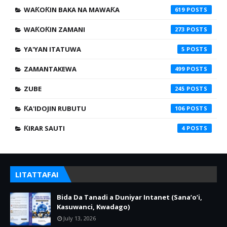
WAƘOƘIN BAKA NA MAWAƘA
619
WAƘOƘIN ZAMANI
273
YA'YAN ITATUWA
5
ZAMANTAKEWA
499
ZUBE
245
ƘA'IDOJIN RUBUTU
106
ƘIRAR SAUTI
4
LITATTAFAI
Bida Da Tanadi a Duniyar Intanet (Sana’o’i,
Kasuwanci, Kwadago)
July 13, 2026