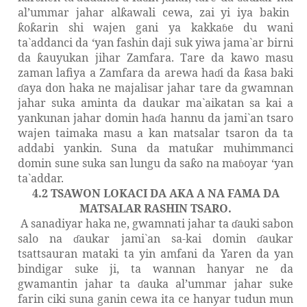
al’ummar jahar
al
awa
l
i
cewa, zai yi iya bakin
ƙ
o
a
r
i
n shi
wajen
gani ya
kakka
e
du wani
ƙ
ƙ
ɓ
ta`addanci da
‘y
an fashin daji suk
yiwa
jama`ar birni
da
auyukan jihar Zamfara. Tare da kawo masu
ƙ
zaman lafiya a Zamfara da arewa ha
i da
asa baki
ɗ
ƙ
aya don haka ne majalisar jahar tare da gwamnan
ɗ
jahar suka aminta da daukar ma`aikatan sa kai a
yankunan jahar domin ha
a hannu da jami`an tsaro
ɗ
wajen taimaka masu a kan matsalar tsaron da ta
addabi yankin. Suna da matu
ar muhimmanci
ƙ
domin sune suka san lungu da sa
o na ma
oyar
‘y
an
ƙ
ɓ
ta`addar.
4.2
TSAWON LOKACI DA AKA A NA FAMA DA
MATSALAR RASHIN TSARO.
A sanadiyar haka ne, gwamnati jahar ta
auki sabon
ɗ
salo na
aukar jami`an sa-kai domin
aukar
ɗ
ɗ
tsattsauran mataki ta yin amfani da Yaren da yan
bindigar suke ji, ta wannan hanyar ne da
gwamantin jahar ta
auka al’ummar jahar suke
ɗ
farin ciki suna ganin cewa ita ce hanyar tudun mun