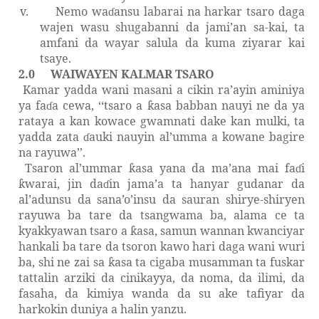
v.
Nemo wa
ansu labarai na harkar tsaro daga
ɗ
wajen wasu shugabanni da jami’an sa-kai, ta
amfani da wayar salula da kuma ziyarar kai
tsaye.
2.0
WAIWAYEN KALMAR TSARO
Kamar yadda wani masani a cikin ra’ayin aminiya
ya fa
a cewa, ‘‘tsaro a
asa babban nauyi ne da ya
ɗ
ƙ
rataya a kan kowace gwamnati dake kan mulki, ta
yadda zata
auki nauyin al’umma a kowane bagire
ɗ
na rayuwa’’.
Tsaron al’ummar
asa yana da ma’ana mai fa
i
ƙ
ɗ
warai, jin da
in jama’a ta hanyar gudanar da
ƙ
ɗ
al’adunsu da sana’o’insu da sauran shirye-shiryen
rayuwa ba tare da tsangwama ba, alama ce ta
kyakkyawan tsaro a
asa, samun wannan kwanciyar
ƙ
hankali ba tare da tsoron kawo hari daga wani wuri
ba, shi ne zai sa
asa ta cigaba musamman ta fuskar
ƙ
tattalin arziki da cinikayya, da noma, da ilimi, da
fasaha, da kimiya wanda da su ake tafiyar da
harkokin duniya a halin yanzu.