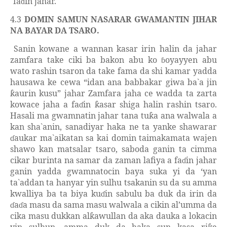
fa
in jahar.
ɗ
4.3
DOMIN SAMUN NASARAR GWAMANTIN JIHAR
NA BAYAR DA TSARO.
Sanin kowane a wannan kasar irin halin da jahar
zamfara take ciki ba bakon abu ko
oyayyen abu
ɓ
wato rashin tsaron da take fama da shi kamar yadda
hausawa ke cewa “idan ana babbakar giwa ba`a jin
aurin kusu” jahar Zamfara jaha ce wadda ta zarta
ƙ
kowace jaha a fa
in
asar shiga halin rashin tsaro.
ɗ
ƙ
Hasali ma gwamnatin jahar tana tu
a ana walwala a
ƙ
kan sha`anin, sanadiyar haka ne ta yanke shawarar
aukar ma`aikatan sa kai domin taimakamata wajen
ɗ
shawo kan matsalar tsaro, saboda ganin ta cimma
cikar burinta na samar da zaman lafiya a fa
in jahar
ɗ
ganin yadda gwamnatocin baya suka yi da
‘y
an
ta`addan ta hanyar yin sulhu tsakanin su da su amma
kwalliya ba ta biya ku
in sabulu ba duk da irin da
ɗ
a
a masu da sama masu walwala a cikin al’umma da
ɗ
ɗ
cika masu dukkan al
awullan da aka dauka a lokacin
ƙ