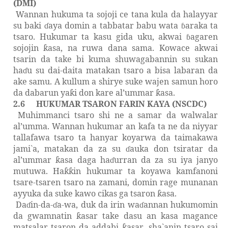
(DMI)
Wannan hukuma ta sojoji ce tana kula da halayyar
su baki
aya domin a tabbatar babu wata
araka ta
ɗ
ɓ
tsaro. Hukumar ta kasu gida uku, akwai
agaren
ɓ
sojojin
asa, na ruwa dana sama. Kowace akwai
ƙ
tsarin da take bi kuma shuwagabannin su sukan
ha
u su dai-daita matakan tsaro a bisa labaran da
ɗ
ak
e
samu. A kullum a shirye suke wajen samun horo
da dabarun ya
i don kare al’ummar
asa.
ƙ
ƙ
2.6
HUKUMAR TSARON FARIN KAYA (NSCDC)
Muhimmanci tsaro shi ne a samar da walwalar
al’umma. Wannan hukumar an kafa ta ne da niyyar
tallafawa tsaro ta hanyar koyarwa da taimakawa
jami`a, matakan da za su
auka don tsiratar da
ɗ
al’ummar
asa daga ha
urran da za su iya janyo
ƙ
ɗ
mutuwa. Ha
in hukumar ta koyawa kamfanoni
ƙƙ
tsare-tsaren tsaro na zamani, domin rage munanan
ayyuka da suke kawo cikas ga tsaron
asa.
ƙ
Da
in-da-
a-wa, duk da irin wa
annan hukumomin
ɗ
ɗ
ɗ
da gwamnatin
asar take dasu an kasa magance
ƙ
matsalar tsaron da addabi
asar
,
sha`anin tsaro sai
ƙ