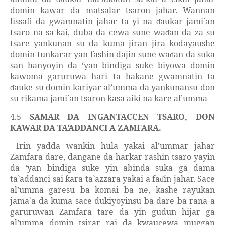
domin kawar da matsalar tsaron jahar. Wannan
lissafi da gwamnatin jahar ta yi na
aukar jami`an
ɗ
tsaro na sa-kai, duba da cewa sune wa
an da za su
ɗ
tsare yankunan su da kuma jiran jira kodayaushe
domin tunkarar yan fashin dajin sune wa
an da suka
ɗ
san hanyoyin da
‘y
an bindiga suke biyowa domin
kawoma garuruwa hari ta hakane gwamnatin ta
auke su domin kariyar al’umma da yankunansu don
ɗ
su ri
ama jami`an tsaron
asa aiki na kare al’umma
ƙ
ƙ
4.5
SAMAR DA INGANTACCEN TSARO, DON
KAWAR DA TA’ADDANCI A ZAMFARA.
Irin yadda wankin hula yakai al’ummar jahar
Zamfara dare, dangane da harkar rashin tsaro yayin
da
‘y
an bindiga suke yin abinda suka ga dama
ta`addanci sai
ara ta`azzara yakai a fa
in jahar. Sace
ƙ
ɗ
al’umma garesu ba komai ba ne, kashe rayukan
jama`a da kuma sace dukiyoyinsu ba dare ba rana a
garuruwan Zamfara tare da yin gudun hijar ga
al’umma domin tsirar rai da kwaucewa muggan