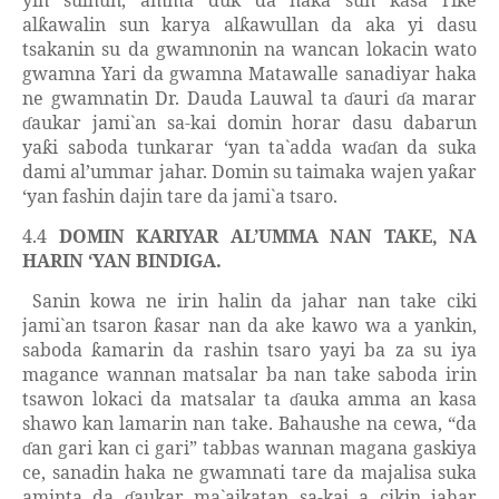
yin sulhun, amma duk da haka sun kasa ri
e
ƙ
al
awalin sun karya al
awullan da aka yi dasu
ƙ
ƙ
tsakanin su da gwamnonin na wancan lokacin wato
gwamna Yari da gwamna Matawalle sanadiyar haka
ne gwamnatin Dr. Dauda Lauwal ta
auri
a marar
ɗ
ɗ
aukar jami`an sa-kai domin horar dasu dabarun
ɗ
ya
i saboda tunkarar
‘y
an ta`adda wa
a
n
da suka
ƙ
ɗ
dami al’ummar jahar. Domin su taimaka wajen ya
ar
ƙ
‘y
an fashin dajin tare da jami`a tsaro.
4.4
DOMIN KARIYAR AL’UMMA NAN TAKE, NA
HARIN
‘Y
AN BINDIGA.
Sanin kowa ne irin halin da jahar nan take ciki
jami`an tsaron
asar nan da ake kawo wa a yankin,
ƙ
saboda
amarin da rashin tsaro yayi ba za su iya
ƙ
magance wannan matsalar ba nan take saboda irin
tsawon lokaci da matsalar ta
auka amma an kasa
ɗ
shawo kan lamarin nan take. Bahaushe na cewa, “da
an gari kan ci gari” tabbas wannan magana gaskiya
ɗ
ce, sanadin haka ne gwamnati tare da majalisa suka
aminta da
aukar ma`aikatan sa-kai a cikin jahar
ɗ