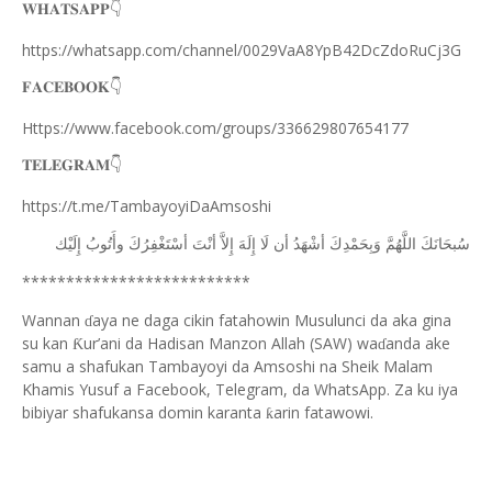
𝐖𝐇𝐀𝐓𝐒𝐀𝐏𝐏
👇
https://whatsapp.com/channel/0029VaA8YpB42DcZdoRuCj3G
𝐅𝐀𝐂𝐄𝐁𝐎𝐎𝐊
👇
Https://www.facebook.com/groups/336629807654177
𝐓𝐄𝐋𝐄𝐆𝐑𝐀𝐌
👇
https://t.me/TambayoyiDaAmsoshi
ﺳُﺒﺤَﺎﻧَﻚَ
ﺍﻟﻠَّﻬُﻢَّ
ﻭَﺑِﺤَﻤْﺪِﻙَ
ﺃﺷْﻬَﺪُ
ﺃﻥ
ﻟَﺎ
ﺇِﻟَﻪَ
ﺇِﻻَّ
ﺃﻧْﺖَ
ﺃﺳْﺘَﻐْﻔِﺮُﻙَ
ﻭﺃَﺗُﻮﺏُ
ﺇِﻟَﻴْﻚ
**************************
Wannan
aya ne daga cikin fatahowin Musulunci da aka gina
ɗ
su kan
ur’ani da Hadisan Manzon Allah (SAW) wa
anda ake
Ƙ
ɗ
samu a shafukan Tambayoyi da Amsoshi na Sheik Malam
Khamis Yusuf a Facebook, Telegram, da WhatsApp. Za ku iya
bibiyar shafukansa domin karanta
arin fatawowi.
ƙ