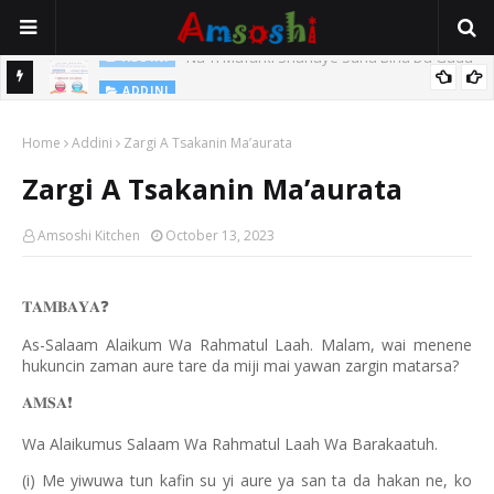
Na Yi Mafarki Shanaye Suna Bina Da Gudu
ADDINI
ADDINI
Na Yi Mafarki Ana Bikina, Kafin A Daura Aure Sai Na Farka
Home
Addini
Zargi A Tsakanin Ma’aurata
Zargi A Tsakanin Ma’aurata
Amsoshi Kitchen
October 13, 2023
𝐓𝐀𝐌𝐁𝐀𝐘𝐀
❓
As-Salaam Alaikum Wa Rahmatul Laah. Malam, wai menene
hukuncin zaman aure tare da miji mai yawan zargin matarsa?
𝐀𝐌𝐒𝐀
❗️
Wa Alaikumus Salaam Wa Rahmatul Laah Wa Barakaatuh.
(i) Me yiwuwa tun kafin su yi aure ya san ta da hakan ne, ko