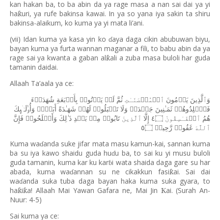
kan hakan ba, to ba abin da ya rage masa a nan sai dai ya yi
ha
uri, ya rufe bakinsa kawai. In ya so yana iya sakin ta shiru
ƙ
bakinsa-alaikum, ko kuma ya yi mata li’ani.
(vii) Idan kuma ya kasa yin ko
aya daga cikin abubuwan biyu,
ɗ
bayan kuma ya furta wannan maganar a fili, to babu abin da ya
rage sai ya kwanta a gaban al
ali a zuba masa buloli har guda
ƙ
tamanin daidai.
Allaah Ta’aala ya ce:
وَٱلَّذِینَ
یَرۡمُونَ
ٱلۡمُحۡصَنَـٰتِ
ثُمَّ
لَمۡ
یَأۡتُوا۟
بِأَرۡبَعَةِ
شُهَدَاۤءَ
فَٱجۡلِدُوهُمۡ
ثَمَـٰنِینَ
جَلۡدَةࣰ
وَلَا
تَقۡبَلُوا۟
لَهُمۡ
شَهَـٰدَةً
أَبَدࣰاۚ
وَأُو۟لَـٰۤىِٕكَ
فَإِنَّ
وَأَصۡلَحُوا۟
ٰ⁠لِكَ
ذَ
بَعۡدِ
مِنۢ
تَابُوا۟
ٱلَّذِینَ
إِلَّا
٤۝
ٱلۡفَـٰسِقُونَ
هُمُ
٥۝
رَّحِیمࣱ
غَفُورࣱ
ٱللَّهَ
Kuma wa
anda suke jifar mata masu kamun-kai, sannan kuma
ɗ
ba su iya kawo shaidu guda hu
u ba, to sai ku yi musu buloli
ɗ
guda tamanin, kuma kar ku kar
i wata shaida daga gare su har
ɓ
abada, kuma wa
annan su ne cikakkun fasi
ai. Sai dai
ƙ
ɗ
wa
anda suka tuba daga bayan haka kuma suka gyara, to
ɗ
ha
i
a! Allaah Mai Yawan Gafara ne, Mai Jin
ai. (Surah An-
ƙ
ƙ
Ƙ
Nuur: 4-5)
Sai kuma ya ce: