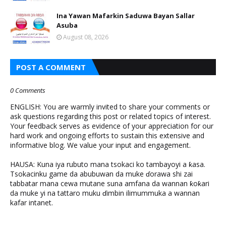
Ina Yawan Mafarkin Saduwa Bayan Sallar
Asuba
August 08, 2026
POST A COMMENT
0 Comments
ENGLISH: You are warmly invited to share your comments or
ask questions regarding this post or related topics of interest.
Your feedback serves as evidence of your appreciation for our
hard work and ongoing efforts to sustain this extensive and
informative blog. We value your input and engagement.
HAUSA: Kuna iya rubuto mana tsokaci ko tambayoyi a ƙasa.
Tsokacinku game da abubuwan da muke ɗorawa shi zai
tabbatar mana cewa mutane suna amfana da wannan ƙoƙari
da muke yi na tattaro muku ɗimbin ilimummuka a wannan
kafar intanet.