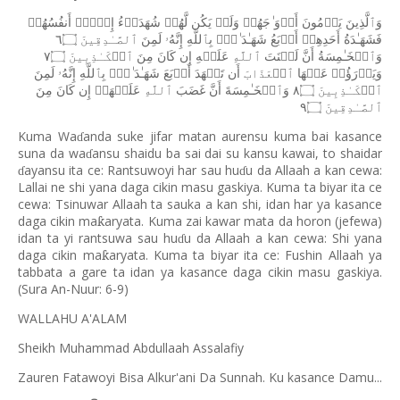
وَٱلَّذِینَ
یَرۡمُونَ
أَزۡوَ
ٰ⁠جَهُمۡ
وَلَمۡ
یَكُن
لَّهُمۡ
شُهَدَاۤءُ
إِلَّاۤ
أَنفُسُهُمۡ
٦۝
ٱلصَّـٰدِقِینَ
لَمِنَ
إِنَّهُۥ
بِٱللَّهِ
ٰ⁠تِۭ
شَهَـٰدَ
أَرۡبَعُ
أَحَدِهِمۡ
فَشَهَـٰدَةُ
٧۝
ٱلۡكَـٰذِبِینَ
مِنَ
كَانَ
إِن
عَلَیۡهِ
ٱللَّهِ
لَعۡنَتَ
أَنَّ
وَٱلۡخَـٰمِسَةُ
وَیَدۡرَؤُا۟
عَنۡهَا
ٱلۡعَذَابَ
أَن
تَشۡهَدَ
أَرۡبَعَ
شَهَـٰدَ
ٰ⁠تِۭ
بِٱللَّهِ
إِنَّهُۥ
لَمِنَ
مِنَ
كَانَ
إِن
عَلَیۡهَاۤ
ٱللَّهِ
غَضَبَ
أَنَّ
وَٱلۡخَـٰمِسَةَ
٨۝
ٱلۡكَـٰذِبِینَ
٩۝
ٱلصَّـٰدِقِینَ
Kuma Wa
anda suke jifar matan aurensu kuma bai kasance
ɗ
suna da wa
ansu shaidu ba sai dai su kansu kawai, to shaidar
ɗ
ayansu ita ce: Rantsuwoyi har sau hu
u da Allaah a kan cewa:
ɗ
ɗ
Lallai ne shi yana daga cikin masu gaskiya. Kuma ta biyar ita ce
cewa: Tsinuwar Allaah ta sauka a kan shi, idan har ya kasance
daga cikin ma
aryata. Kuma zai kawar mata da horon (jefewa)
ƙ
idan ta yi rantsuwa sau hu
u da Allaah a kan cewa: Shi yana
ɗ
daga cikin ma
aryata. Kuma ta biyar ita ce: Fushin Allaah ya
ƙ
tabbata a gare ta idan ya kasance daga cikin masu gaskiya.
(Sura An-Nuur: 6-9)
WALLAHU A'ALAM
Sheikh Muhammad Abdullaah Assalafiy
Zauren Fatawoyi Bisa Alkur'ani Da Sunnah. Ku kasance Damu...