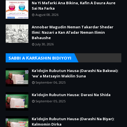
Na Yi Mafarki Ana Bikina, Kafin A Daura Aure
Sai Na Farka
August 08, 2026
Annobar Magudin Neman Takardar Shedar
Ilimi: Nazari a Kan Al’adar Neman Ilimin
Bahaushe
July 30, 2026
SABBI A ƘARƘASHIN BIDIYOYI
Ka'idojin Rubutun Hausa (Darashi Na Bakwai):
'wa' a Matsayin Wakilin Suna
September 06, 2025
Ka'idojin Rubutun Hausa: Darasi Na Shida
September 05, 2025
Ka'idojin Rubutun Hausa (Darashi Na Biyar):
Kalmomin Dirka