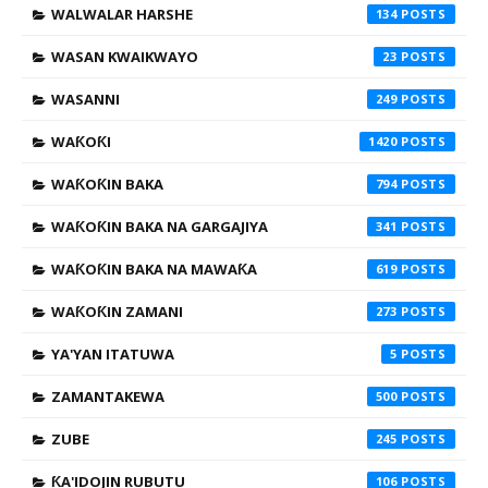
WALWALAR HARSHE
134
WASAN KWAIKWAYO
23
WASANNI
249
WAƘOƘI
1420
WAƘOƘIN BAKA
794
WAƘOƘIN BAKA NA GARGAJIYA
341
WAƘOƘIN BAKA NA MAWAƘA
619
WAƘOƘIN ZAMANI
273
YA'YAN ITATUWA
5
ZAMANTAKEWA
500
ZUBE
245
ƘA'IDOJIN RUBUTU
106