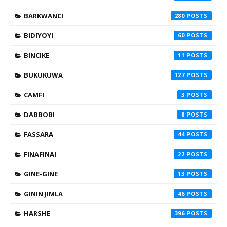
BARKWANCI
280
BIDIYOYI
60
BINCIKE
11
BUKUKUWA
127
CAMFI
3
DABBOBI
8
FASSARA
44
FINAFINAI
22
GINE-GINE
13
GININ JIMLA
46
HARSHE
396