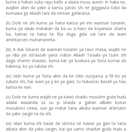
kuma a hakan suka rayu kafin a
aura musu auren. In haka ne,
ɗ
wajibin abin da yake a kansu yanzu shi ne gaggauta tuba da
komawa ga Allaah tare da neman gafararsa.
(ii) Dole ne shi kuma ya hana kansa yin irin wannan tunanin,
kuma ya
auki matakan da ba su ci-karo da koyarwar shari’a
ɗ
ba, kamar ta hana ta fita daga gida sai tare da wani
amintaccen muharraninta.
(iii) A duk lokacin da wannan tunanin ya taso masa, wajibi ne
ya ri
a yin isti
’
aazah yana ro
on Allaah Ta
’
aala ya tsare shi
ƙ
ƙ
daga sharrin shai
an, kuma kar ya kuskura ya furta komai da
ɗ
bakinsa, ko ya rubuta shi.
(iv) Idan kuma ya furta abin da ke cikin zuciyarsa a fili ko ya
rubuta shi, har wani ya ji ko ya gani, to hukuncin
azafi ya hau
ƙ
kansa ke nan.
(v) Dole ne kuma wajibi ne ya kawo shaidu musulmi guda hu
u
ɗ
adalai wa
anda za su yi shaida a gaban al
alin kotun
ƙ
ɗ
musulunci cewa, sun ga matar tana aikata wannan al
’
amarin
da yake zargin ta da shi.
(vi) Idan kuma shi ka
ai da idonsa ne kawai ya gan ta tana
ɗ
aikata abin da yake zargin, bai iya samo shaidun guda hu
u a
ɗ