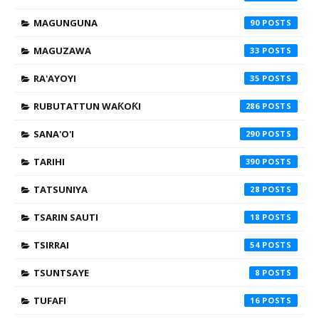
MAGUNGUNA
90
MAGUZAWA
33
RA'AYOYI
35
RUBUTATTUN WAƘOƘI
286
SANA'O'I
290
TARIHI
390
TATSUNIYA
28
TSARIN SAUTI
18
TSIRRAI
54
TSUNTSAYE
8
TUFAFI
16