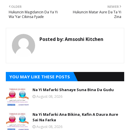
OLDER
NEWER
Hukuncin Magidancin Da Ya Yi
Hukuncin Matar Aure Da Ta Yi
Wa ’Yar Cikinsa Fyaɗe
Zina
Posted by:
Amsoshi Kitchen
YOU MAY LIKE THESE POSTS
Na Yi Mafarki Shanaye Suna Bina Da Gudu
August 08, 2026
Na Yi Mafarki Ana Bikina, Kafin A Daura Aure
Sai Na Farka
August 08, 2026