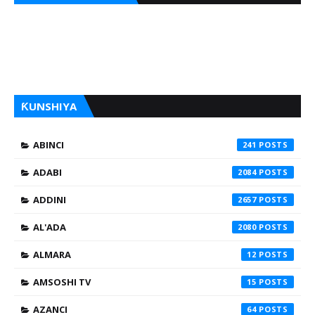
ƘUNSHIYA
ABINCI
241
ADABI
2084
ADDINI
2657
AL'ADA
2080
ALMARA
12
AMSOSHI TV
15
AZANCI
64