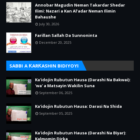
Annobar Magudin Neman Takardar Shedar
Ilimi: Nazari a Kan Al’adar Neman Ilimin
Bahaushe
July 30, 2026
Farillan Sallah Da Sunnoninta
December 20, 2025
SABBI A ƘARƘASHIN BIDIYOYI
Ka'idojin Rubutun Hausa (Darashi Na Bakwai):
'wa' a Matsayin Wakilin Suna
September 06, 2025
Ka'idojin Rubutun Hausa: Darasi Na Shida
September 05, 2025
Ka'idojin Rubutun Hausa (Darashi Na Biyar):
Kalmomin Dirka