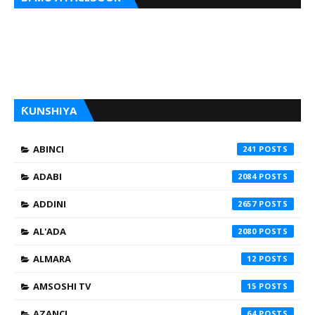
ƘUNSHIYA
ABINCI
241
ADABI
2084
ADDINI
2657
AL'ADA
2080
ALMARA
12
AMSOSHI TV
15
AZANCI
64