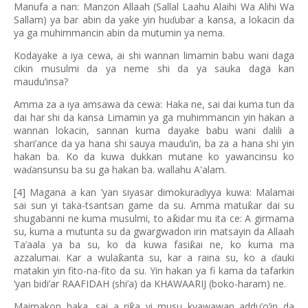
Manufa a nan: Manzon Allaah (Sallal Laahu Alaihi Wa Alihi Wa
Sallam) ya bar abin da yake yin hu
ubar a kansa, a lokacin da
ɗ
ya ga muhimmancin abin da mutumin ya nema.
Kodayake a iya cewa, ai shi wannan limamin babu wani daga
cikin musulmi da ya neme shi da ya sauka daga kan
maudu’insa?
Amma za a iya amsawa da cewa: Haka ne, sai dai kuma tun da
dai har shi da kansa Limamin ya ga muhimmancin yin hakan a
wannan lokacin, sannan kuma dayake babu wani dalili a
shari’ance da ya hana shi sauya maudu’in, ba za a hana shi yin
hakan ba. Ko da kuwa dukkan mutane ko yawancinsu ko
wa
ansunsu ba su ga hakan ba. wallahu A'alam.
ɗ
[4] Magana a kan ’yan siyasar dimokura
iyya kuwa: Malamai
ɗ
sai sun yi taka-tsantsan game da su. Amma matu
ar dai su
ƙ
shugabanni ne kuma musulmi, to a
idar mu ita ce: A girmama
ƙ
su, kuma a mutunta su da gwargwadon irin matsayin da Allaah
Ta
’
aala ya ba su, ko da kuwa fasi
ai ne, ko kuma ma
ƙ
azzalumai. Kar a wula
anta su, kar a raina su, ko a
auki
ƙ
ɗ
matakin yin fito-na-fito da su. Yin hakan ya fi kama da tafarkin
’yan bidi’ar RAAFIDAH (shi’a) da KHAWAARIJ (boko-haram) ne.
Maimakon haka, sai a ri
a yi musu kyawawan addu’o’in da
ƙ