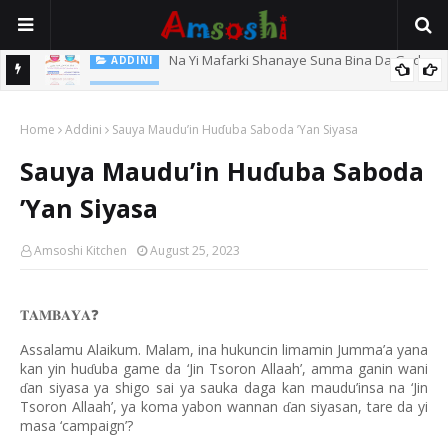
Na Yi Mafarki Shanaye Suna Bina Da Gudu
ADDINI
ADDINI
Na Yi Mafarki Ana Bikina, Kafin A Daura Aure Sai Na Farka
Home
Addini
Sauya Maudu’in Huɗuba Saboda ’Yan Siyasa
Sauya Maudu’in Huɗuba Saboda
’Yan Siyasa
Amsoshi Kitchen
August 25, 2023
𝐓𝐀𝐌𝐁𝐀𝐘𝐀
❓
Assalamu Alaikum. Malam, ina hukuncin limamin Jumma’a yana
kan yin hu
uba game da ‘Jin Tsoron Allaah’, amma ganin wani
ɗ
an siyasa ya shigo sai ya sauka daga kan maudu’insa na ‘Jin
ɗ
Tsoron Allaah’, ya koma yabon wannan
an siyasan, tare da yi
ɗ
masa ‘campaign’?