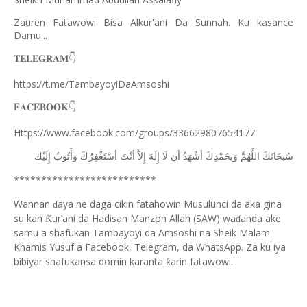
Zauren Fatawowi Bisa Alkur'ani Da Sunnah. Ku kasance
Damu...
𝐓𝐄𝐋𝐄𝐆𝐑𝐀𝐌
👇
https://t.me/TambayoyiDaAmsoshi
𝐅𝐀𝐂𝐄𝐁𝐎𝐎𝐊
👇
Https://www.facebook.com/groups/336629807654177
ﺳُﺒﺤَﺎﻧَﻚَ
ﺍﻟﻠَّﻬُﻢَّ
ﻭَﺑِﺤَﻤْﺪِﻙَ
ﺃﺷْﻬَﺪُ
ﺃﻥ
ﻟَﺎ
ﺇِﻟَﻪَ
ﺇِﻻَّ
ﺃﻧْﺖَ
ﺃﺳْﺘَﻐْﻔِﺮُﻙَ
ﻭﺃَﺗُﻮﺏُ
ﺇِﻟَﻴْﻚ
**************************
Wannan
aya ne daga cikin fatahowin Musulunci da aka gina
ɗ
su kan
ur’ani da Hadisan Manzon Allah (SAW) wa
anda ake
Ƙ
ɗ
samu a shafukan Tambayoyi da Amsoshi na Sheik Malam
Khamis Yusuf a Facebook, Telegram, da WhatsApp. Za ku iya
bibiyar shafukansa domin karanta
arin fatawowi.
ƙ