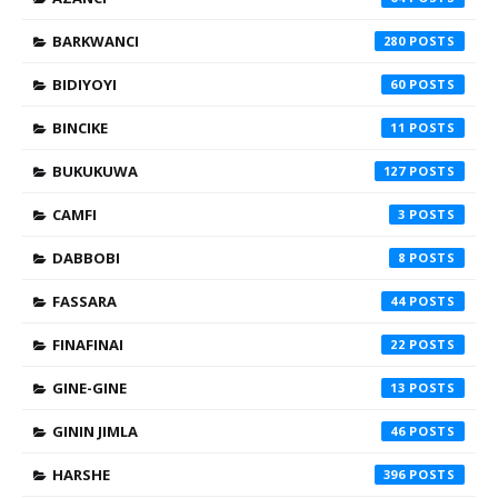
BARKWANCI
280
BIDIYOYI
60
BINCIKE
11
BUKUKUWA
127
CAMFI
3
DABBOBI
8
FASSARA
44
FINAFINAI
22
GINE-GINE
13
GININ JIMLA
46
HARSHE
396