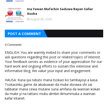
Ina Yawan Mafarkin Saduwa Bayan Sallar
Asuba
August 08, 2026
POST A COMMENT
0 Comments
ENGLISH: You are warmly invited to share your comments or
ask questions regarding this post or related topics of interest.
Your feedback serves as evidence of your appreciation for our
hard work and ongoing efforts to sustain this extensive and
informative blog. We value your input and engagement.
HAUSA: Kuna iya rubuto mana tsokaci ko tambayoyi a ƙasa.
Tsokacinku game da abubuwan da muke ɗorawa shi zai
tabbatar mana cewa mutane suna amfana da wannan ƙoƙari
da muke yi na tattaro muku ɗimbin ilimummuka a wannan
kafar intanet.