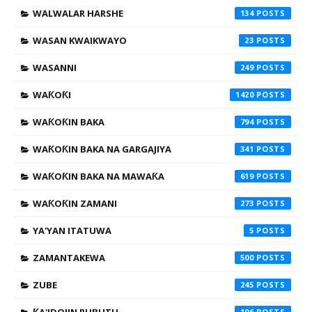
WALWALAR HARSHE
134
WASAN KWAIKWAYO
23
WASANNI
249
WAƘOƘI
1420
WAƘOƘIN BAKA
794
WAƘOƘIN BAKA NA GARGAJIYA
341
WAƘOƘIN BAKA NA MAWAƘA
619
WAƘOƘIN ZAMANI
273
YA'YAN ITATUWA
5
ZAMANTAKEWA
500
ZUBE
245
106