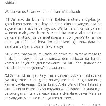
𝐀𝐌𝐒𝐀
❗️
Wa'alaikumus Salam warahmatullahi Wabarkatuh
[1] Da farko dai Liman shi ne: Babban mutum, shugaba, ja-
gora kuma wanda ake koyi da shi a cikin maganganunsa da
ayyukansa na addini da rayuwa. Wajibi ne shi kansa ya san
wannan, mabiyansa kuma su san haka. Kuma lallai ne Liman
ya kare mutuncinsa da martabarsa a idon jama’a ta hanyar
barin yin ro
o, ko bara, ko tumasanci ga mawadata da
ƙ
sarakuna da
’
yan siyasa a fili ko a
oye.
ɓ
Mu kuma mabiya sai mu tashi da gaske mu taimaka masa ta
dukkan hanyoyin da suka kamata don tabbatar da hakan,
kamar ta bayar da gudunmawarmu na ku
i don gudanar da
ɗ
masallatanmu na Jumma'a da sauransu.
[2] Sannan Liman ya ri
a yi mana bayanin duk wani abin da ka
ƙ
iya shige mana duhu game da ayyukansa da maganganunsa,
kamar yadda Annabi (Sallal Laahu Alaihi Wa Alihi Wa Salam) a
cikin Sahih Al-Bukhaariy ya bayyana wa Sahabbansa guda biyu
da suka gan shi tare da wata mace a cikin dare, cewa: Matarsa
ce Safiyyah! A
arshe kuma ya
ara da cewa:
ƙ
ƙ
إِنَّ
الشَّيْطَانَ
يَجْرِي
مِنِ
ابْنِ
آدَمَ
مَجْرَى
الدَّمِ