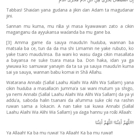
Tabbas! Shai
an yana gudana a jikin
an Adam ta magudanar
ɗ
ɗ
jini.
Sannan mu kuma, mu ri
a yi masa kyawawan zato a cikin
ƙ
maganganu da ayyukansa wa
anda ba mu gane ba.
ɗ
[3] Amma game da sauya maudu’in hu
uba, wannan ba
ɗ
matsala ba ce, tun da da ma shi Limamin ne yake rubuto, ko
yake tsaro maudu’insa. Ba wani ko wasu daga cikin masallata
a bayansa ne suke tsara masa ba. Don haka, idan ya ga
yiwuwa ko samuwar yanayin da ta sa ya sauya maudu’in kuma
sai ya sauya, wannan babu komai in Shã Allahu.
Watarana Annabi (Sallal Laahu Alaihi Wa Alihi Wa Sallam) yana
cikin hu
uba a masallacin Jumma’a sai wani mutum ya shigo,
ɗ
ya nemi Annabi (Sallal Laahu Alaihi Wa Alihi Wa Sallam) da ya yi
addu’a, saboda halin tsanani da al’umma suke ciki na rashin
ruwan sama a lokacin. A nan take sai kuwa Annabi (Sallal
Laahu Alaihi Wa Alihi Wa Sallam) ya
aga hannu ya ro
i Allaah:
ƙ
ɗ
!
!!
اللَّهُمَّ
أَغِثْنَا
اللَّهُمَّ
أَغِثْنَا
Ya Allaah! Ka ba mu ruwa! Ya Allaah! Ka ba mu ruwa!!