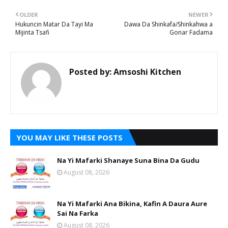
OLDER
NEWER
Hukuncin Matar Da Tayi Ma
Dawa Da Shinkafa/Shinkahwa a
Mijinta Tsafi
Gonar Fadama
Posted by:
Amsoshi Kitchen
YOU MAY LIKE THESE POSTS
Na Yi Mafarki Shanaye Suna Bina Da Gudu
August 08, 2026
Na Yi Mafarki Ana Bikina, Kafin A Daura Aure
Sai Na Farka
August 08, 2026