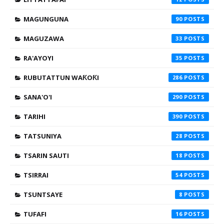
MAGUNGUNA
90
MAGUZAWA
33
RA'AYOYI
35
RUBUTATTUN WAƘOƘI
286
SANA'O'I
290
TARIHI
390
TATSUNIYA
28
TSARIN SAUTI
18
TSIRRAI
54
TSUNTSAYE
8
TUFAFI
16