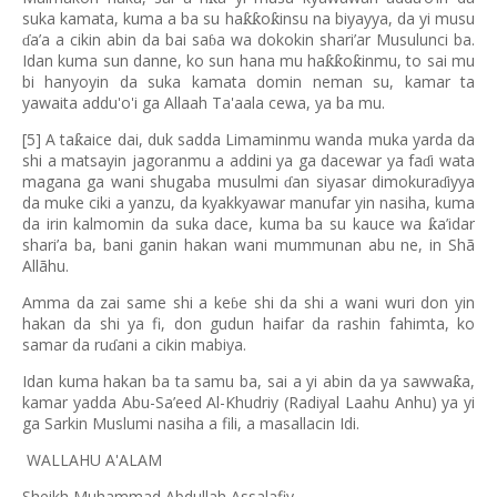
suka kamata, kuma a ba su ha
o
insu na biyayya, da yi musu
ƙƙ
ƙ
a’a a cikin abin da bai sa
a wa dokokin shari’ar Musulunci ba.
ɗ
ɓ
Idan kuma sun danne, ko sun hana mu ha
o
inmu, to sai mu
ƙƙ
ƙ
bi hanyoyin da suka kamata domin neman su, kamar ta
yawaita addu'o'i ga Allaah Ta'aala cewa, ya ba mu.
[5] A ta
aice dai, duk sadda Limaminmu wanda muka yarda da
ƙ
shi a matsayin jagoranmu a addini ya ga dacewar ya fa
i wata
ɗ
magana ga wani shugaba musulmi
an siyasar dimokura
iyya
ɗ
ɗ
da muke ciki a yanzu, da kyakkyawar manufar yin nasiha, kuma
da irin kalmomin da suka dace, kuma ba su kauce wa
a
’
idar
ƙ
shari
’
a ba, bani ganin hakan wani mummunan abu ne, in Sh
ã
All
ã
hu.
Amma da zai same shi a ke
e shi da shi a wani wuri don yin
ɓ
hakan da shi ya fi, don gudun haifar da rashin fahimta, ko
samar da ru
ani a cikin mabiya.
ɗ
Idan kuma hakan ba ta samu ba, sai a yi abin da ya sawwa
a,
ƙ
kamar yadda Abu-Sa
’
eed Al-Khudriy (Radiyal Laahu Anhu) ya yi
ga Sarkin Muslumi nasiha a fili, a masallacin Idi.
WALLAHU A'ALAM
Sheikh Muhammad Abdullah Assalafiy