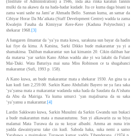
ƙ
(Institute of Administratio
n
) a 1946, inda aka rin
a karatun fannin
mulki da na akawu da na
hada-hadar
ku
ɗ
a
ɗ
e
. Ita ce kuma daga
bisani ta
zama wani sashe na Jami’ar Ahmadu Bello.
Sannan kuma, an
samar da
Cibiyar Horar Da Ma’aikata (Staff Development Centre) wadda ta zama
Ƙ
Ƙ
Kwalejin Fasaha da Kimiyyar
ere-
ere (Kaduna Polytechnic) a
shekarar 1968
.
[3]
A
ɓ
angaren ilmantar da ‘ya’ya mata kuwa, sarakuna sun bayar da ha
ɗ
in
kai fiye da kima. A Katsina, Sarki Dikko bu
ɗ
e
makarantar ya yi a
Ɗ
shamakinsa.
aliban
makarantar
sun kai kimanin 20. Cikin
ɗ
aliban har
ƙ
da matarsa ‘yar sarkin Kano Abbas wadda ake yi wa la
abi da Fulani
Ɗ
Mai-
aki. Wata Baturiya mai suna Miss Robinson
ce
ta
shugabanci
makarantar (Sufi, 1993
p.
158).
A Kano kuwa
,
an bu
ɗ
e
makarantar mata a shekarar 1930. An gina ta a
kan ku
ɗ
i
fam 2,259
.
00. Sarkin Kano Abdullahi Bayero
ne
ya fara saka
‘ya’yansa mata a makarantar wa
ɗ
anda suka ha
ɗ
a da Saudatu da A’ishatu
da Abu da Mairiga. Ya kuma umurci ‘yan majalisarsa da su saka
‘ya’yansu
a
makarantar.
[4]
ƙ
Lardin Sakkwato kuwa, Sarkin Musulmi da Sarkin Gwandu sun bu
aci
ƙ
a bu
ɗ
e
makarantun mata a masarautunsu. Sun yi al
awa
rin
za su biya
malamai Mata Turawa da za su koyar albashi. Amma an nuna irin
yadda
ɗ
awainiyarsu take cin ku
ɗ
i. Saboda haka
,
suka nemi a samo
Yarabawa
a maimakon Turawan kamar yadda
Tibenderana,
(
1974
p.