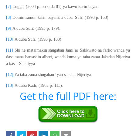
ƙ
[7]
Lugga
,
(
2004
p.
55-6
da 81
)
ya kawo
arin bayani
ƙ
[8]
Domin samun
arin bayani, a duba
Sufi,
(
1993
p.
153).
[9]
A duba
Sufi,
(
1993
p.
179).
[10]
A duba
Sufi,
(
1993
p.
183)
.
[11]
Shi ne
mataimakin shugaban Jami’ar Sakkwato na farko wanda ya
dasa mana harsashin alheri, wanda kuma ya ta
ɓ
a zama Jakadan Nijeriya
ƙ
a
asar Saudiyya.
[12]
Ya ta
ɓ
a zama shugaban ‘yan sandan Nijeriya
.
[13]
A duba
Kadi,
(
1962
p.
113)
.
Get the full PDF here: