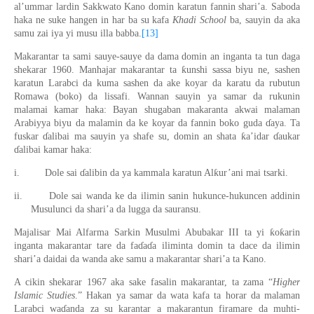
al’ummar lardin Sakkwato Kano domin karatun fannin shar
i
’a. Saboda
haka ne suke hangen in har ba
su kafa
K
h
adi School
ba,
sauyin da aka
samu
zai
iya
yi musu illa babba.
[13]
Makarantar ta sami sauye-sauye da dama domin a
n
inganta
ta tun daga
ƙ
shekarar 1960. Manhajar makarantar ta
unshi sassa biyu ne, sashen
karatun
Larabci
da kuma sashen da ake koyar da karatu da rubutun
Romawa (boko) da lissafi. Wannan sauyin ya samar da rukunin
malamai kamar haka: Bayan shugaban makaranta akwai malaman
Arabiyya biyu da malamin da ke koyar da fannin boko guda
ɗ
aya. Ta
ƙ
fuskar
ɗ
alibai ma sauyin ya shafe su, domin an shata
a’idar
ɗ
aukar
ɗ
alibai kamar haka
:
ƙ
i.
Dole sai
ɗ
alibin da ya kam
m
ala karatun Al
ur’ani
mai tsarki
.
ii.
Dole sai wanda ke da
ilimin sanin hukunce-hukuncen addinin
Musulunci da shari’a da lugga da sauransu.
ƙ
ƙ
Majalisar Mai Alfarma Sarkin Musulmi Abubakar III ta yi
o
arin
inganta makarantar tare
d
a fa
ɗ
a
ɗ
a iliminta domin ta dace da ilimin
shari’a daidai da wanda ake samu a makarantar shari’a ta Kano.
A cikin shekarar 1967 aka sake fasalin makarantar, ta zama “
Higher
Islamic Studies
.”
Hakan
ya samar da wata kafa ta horar da malam
an
Larabci
wa
ɗ
anda za su karantar a makarantun f
i
ramare da muhti-