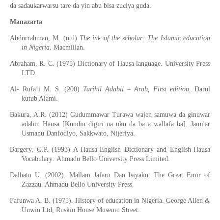
da sadaukarwarsu tare da yin abu bisa zuciya guda.
Manazarta
Abdurrahman, M. (
n.d
)
The
ink of the scholar: The Islamic education
in Nigeria
. Macmillan.
Abraham, R. C. (1975) Dictionary of Hausa language
.
University Press
LTD.
Al- Rufa’i M. S. (200)
Tarihil Adabil – Arab, First edition
.
Darul
kutub Alami.
Bakura, A.R. (2012) Gudummawar Turawa wajen samuwa da ginuwar
adabin Hausa
[Kundin digiri na uku da ba a wallafa ba]. Jami'ar
Usmanu Danfodiyo, Sakkwato, Nijeriya
.
Bargery, G.P. (1993) A Hausa-English Dictionary and English-Hausa
Vocabulary
.
Ahmadu Bello University Press Limited.
Dalhatu U. (2002)
.
Malla
m
Jafaru Dan Isiyaku: The Great Emir of
Zazzau
.
Ahmadu Bello University Press.
Fafunwa A. B. (1975)
.
History of education in Nigeria
.
George Allen &
Unwin Ltd, Ruskin House
Museum
Street.