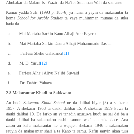
Abubakar da Malam Isa Waziri da Na’ibi Sulaiman Wali da sauransu.
Kamar yadda
Sufi,
(
1993
p.
185-6)
ya nuna, a
yayin da makarantar ta
koma
School for Arabic Studies
ta
yaye
muhimman mutane
da suka
ha
ɗ
a da:
a.
Mai Martaba Sarkin Kano Alhaji Ado Bayero
b.
Mai Martaba Sarkin Daura Alhaji Muhammadu Bashar
c.
Farfesa Shehu Galadanci
[11]
d.
M. D. Yusuf
[12]
e.
Farfesa Alhaji Aliyu Na’ibi Suwaid
Ɗ
f.
Dr.
ahiru Yahaya
2.8
Makarantar K
h
adi ta Sakkwato
An bu
ɗ
e
Sakkwato K
h
adi School
ne da
ɗ
alibai biyar (5) a
shekarar
1957
. A shekarar
1958 ta
ɗ
auki
ɗ
alibai 15
. A
shekarar 1959
kuwa
ta
ɗ
auki
ɗ
alibai 10.
Da farko a
n yi tanadi
n
azuzuwa hu
ɗ
u ne sai dai ba a
ɗ
auki
ɗ
alibai ba sakamakon rashin samun wa
ɗ
anda suka dace. Ana
zaton an kafa makarantar ne a waj
a
j
e
n shekarar 1946 a sakamakon
sauyin da makarantar shar
i
’a ta Kano ta samu. Kafin sauyin akan tura