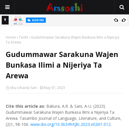
 Gudu
ADDINI
Na Yi Mafarki Ana Bikina, Kafin A Daura Aure Sai Na Farka
Home
Tarihi
Gudummawar Sarakuna Wajen Bunƙasa Ilimi a Nijeriya
Ta Arewa
Gudummawar Sarakuna Wajen
Bunƙasa Ilimi a Nijeriya Ta
Arewa
Abu-Ubaida Sani
May 07, 2023
Cite this article as:
Bakura, A.R. & Sani, A-U. (2023).
Gudummawar Sarakuna Wajen Bunƙasa Ilimi a Nijeriya Ta
Arewa. Tasambo Journal of Language, Literature, and Culture,
(2)1, 98-106.
www.doi.org/10.36349/tjllc.2023.v02i01.012
.