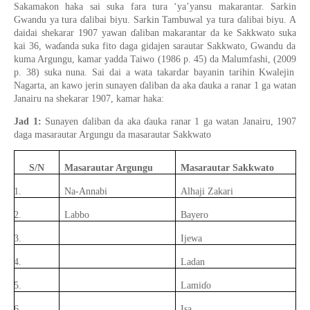
Sakamakon haka sai suka fara tura ‘ya’yansu makarantar. Sarkin
Gwandu ya tura
ɗ
alibai biyu
.
Sarkin Tambuwal ya tura
ɗ
alibai biyu. A
daidai shekarar 1907 yawan
ɗ
aliban makarantar da ke Sakkwato
suka
kai 36, wa
ɗ
anda suka fito daga gidajen sarautar Sakkwato, Gwandu da
kuma Argungu, kamar yadda Taiwo (1986
p.
45) da Malumfashi, (2009
p.
38) suka nuna. Sai dai a wata takardar bayanin tarihin Kwalejin
Nagarta, an kawo jeri
n
sunayen
ɗ
aliban da aka
ɗ
auka a ranar 1
ga watan
Janairu na shekarar
1907
,
kamar haka:
Jad 1:
Sunayen
ɗ
aliban da aka
ɗ
auka ranar 1 ga watan Janairu, 1907
daga masarautar Argungu da masarautar Sakkwato
S/N
Masarautar Argungu
Masarautar Sakkwato
1.
Na-Annabi
Alhaji Zakari
2.
Labbo
Bayero
3.
Ijewa
4.
Ladan
5.
Lami
ɗ
o
6.
Isa