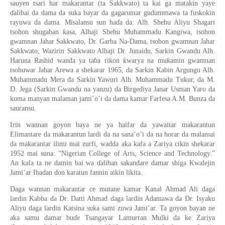
sauyen tsari har makarantar (ta Sakkwato) ta kai ga matakin yaye
ɗ
alibai da dama da suka bayar da gagarumar gudummawa ta fuskokin
rayuwa da dama. Misalansu sun ha
ɗ
a da: Alh. Shehu Aliyu Shagari
ƙ
tsohon shugaban
asa, Alhaji Shehu Muhammadu Kangiwa, tsohon
gwamnan Jahar Sakkwato, Dr. Garba Na-Dama, tsohon gwamnan Jahar
Sakkwato, Wazirin Sakkwato Alhaji Dr. Junaidu, Sarkin Gwandu Alh.
ƙ
ƙ
ƙ
Haruna Rashid wanda ya ta
ɓ
a ri
on
warya na mu
amin gwamnan
tsohuwar Jahar Arewa a shekarar 1965, da Sarkin Kabin Argungu Alh.
Muhammadu Mera da Sarkin Yawuri Alh. Muhammadu Tukur, da M.
D. Jega (Sarkin Gwandu na yanzu) da Birgediya Janar Usman Yaro da
kuma manyan malaman jami’o’i da dama kamar Farfesa A.M. Bunza da
sauransu.
Irin wannan goyon baya ne ya haifar da yawaitar makarantun
Elimantare da makarantun lardi da na
sana
’
o
’
i da na horar da malamai
da
makarantar
ilimi mai zurfi, wadda aka kafa a Zariya cikin
shekarar
1952 mai suna: “Nigerian College of Arts, Science and Technology.”
An kafa ta ne damin ba
i
wa
ɗ
aliban saka
n
dare damar shiga Kwalejin
Jami’ar Ibadan don karatun fannin aikin likita.
Daga wannan makaranta
r
ce mutane kamar Kanal Ahmad Ali daga
lardin Kabba
da Dr.
D
atti Ahmad daga lardin Adamawa da Dr. Isyaku
Aliyu daga lardin Katsina suka sami zuwa Jami’ar. Ta goyon bayan ne
aka sam
u
damar bu
ɗ
e
Tsangayar Lamurra
n
Mulki da ke Zariya