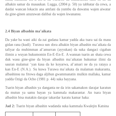
alhakin samar da masaukan. Lugga,
(
2004
p.
50)
ya tabbatar da cewa, a
daidai wancan lokacin ana amfani da yum
ɓ
u da duwatsu wajen aiwatar
da gine-ginen azuzuwan
ɗ
alibai da wajen kwanansu.
2.4 Biyan albashin ma’aikata
Da yake ba wani aiki da zai gudana kamar yadda aka tsara sai da masu
gidan rana (ku
ɗ
i). Turawa sun
ɗ
ora alhakin biyan albashin ma’aikata da
tafiyar da muhimman al’amurran (ayyukan) da suka dangaci cigaban
ilimin a wuyan hukumomin En-E-En-E. A wannan tsarin an shata cewa
duk wasu gine-gine da biyan albashin ma’aikatan hukumar ilimi da
ƙ
sauran malamai ‘yan
asa da ke koyarwa, al’amari ne da ya rataya a
kan En-E (N.A.).
Su kuwa Turawa ma’aikata da malaman makaranta,
albashinsu na fitowa daga aljihun gwammanatin mulkin mallaka, kamar
yadda Ozigi da Ocho (1981
p.
44) suka
b
ayyana.
Tsarin biyan albashin ya danganta ne da irin sakamakon darajar karatun
da mutun ya samu bayan ya kammala makarantar. An tsara biyan
albashin bi
sa
matakin darajar takardar karatu kamar haka:
Jad 2:
Tsarin biyan albashin wa
ɗ
anda suka kammala Kwalejin Katsina