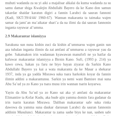
ƙ
muhuti wa
ɗ
anda za su yi aiki a majalisar al
alai da kuma wa
ɗ
anda za su
samu damar shiga Kwalejin Abdullahi Bayero da ke Kano don samun
takardar shaidar karatun digiri a fannin Larabci da sauran fannoni
(Kadi, SKT/39/4/44/ 1960-67).
Wannan makaranta ta taimaka wajen
samar da jami’an ma’aikatar shar
i
’a da na ilimi da dai sauran fannonin
inganta rayuwar al’umma.
2.9
Makarantar islamiyya
Sarakuna sun nuna kishin zuci da kishin al’ummarsu
wajen ganin sun
aza
tubalan
inganta ilimin da zai amfani al’ummarsu a rayuwar yau da
gobe. Sakamakon irin wa
ɗ
annan kyawawan manufofi ne ya haifar da
kafuwar makarantar islamiyya a Birnin Kano. Sufi,
(
1993
p.
214)
ya
kawo cewa, hakan
ya faru ne
biyo bayan
ziyarar da Sarkin Kano
Abdullahi Bayero ya kai a wata makaranta da ke Masar a shekarar
1937, inda ya ga yadda Misrawa suka tsara harkokin koyar da fannin
ilimin addini a makarantunsu. Sarkin ya nemi wani Bamisre mai suna
Abu Sa’ud ya zo Kano ya tsara musu irin wannan tsarin koyarwa.
Yayin da Abu Sa’ud ya zo Kano sai aka yi amfani da makarantar
Ƙ
Elimantire ta
ofar Kudu, aka bu
ɗ
e
ajin yamma domin fara gudanar da
Ɗ
ƙ
irin tsarin karatun Misrawa.
aliban makarantar safe suka rin
a
dawowa da yamma suna
ɗ
aukar darussan
Larabci
da sauran fannonin
addinin Musulunci. Makarantar ta zama sashe biyu ke nan, sashen safe