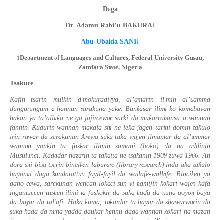
Daga
Dr. Adamu Rabi’u BAKURA
1
Abu-Ubaida SANI
1
Department of Languages and Cultures, Federal University Gusau,
1
Zamfara State, Nigeria
Tsakure
Kafin tsarin mulkin dimokura
ɗ
iyya, al’amarin ilimin al’uamma
ƙ
ɗ
ungurungum a hannun sarakuna yake. Bun
asar ilimi ko komabayan
ƙ
ƙ
hakan ya ta
’
alla
a ne ga jajircewar sarki da mu
arrabansa a wannan
Ƙ
ƙ
ƙ
ƙ
fannin.
udurin wannan ma
ala shi ne le
a fagen tarihi domin za
ulo
irin rawar da sarakunan Arewa suka taka wajen ilmantar da al’ummar
wannan yankin ta fuskar ilimin zamani (boko) da na addinin
ƙ
Musulunci. Kadadar nazarin ta ta
aita ne tsakanin 1909 zuwa 1966. An
ƙ
ɗ
ora shi bisa tsarin binciken laburare (library research) inda aka za
ulo
bayanai daga kundatattun fayil-fayil da wallafe-wallafe. Binciken ya
ƙ
ƙ
gano cewa, sarakunan wancan lokaci sun yi namijin
o
ari wajen kafa
ingantaccen tushen ilimi ta fuskokin da suka ha
ɗ
a da nuna goyon baya
da bayar da tallafi. Haka kuma, takardar ta bayar da shawarwarin da
ƙ
ƙ
suka ha
ɗ
a da nuna yadda
ɗ
aukar hannu daga wannan
o
ari na mazan