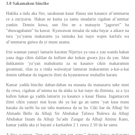
3.0 Sakamakon bincike
ƙ
ƙ
ƙ
Ha
i
a a inda aka fito, sarakunan
asar Hausa sun kasance al’ummarsu
ce a zuciyarsu. Hakan ne kuma ya zama sinadarin cigaban al’ummar
yankin. Domin kuwa, sun fito ne a matsayin “jagorori” ba
“shuwagabanni” ba kawai. Kyawawan misalai da suka bayar a aikace na
ƙ
tura ‘ya’yansu makarantu ya taimaka kai tsaye wajen
arfafa wa
al’ummarsu guiwa da yi musu azama.
Irin wannan yanayi lamarin karatun Nijeriya ya rasa a yau wanda hakan
yana daga cikin dalilan da kullum ake kukan gwara jiya da yau. Idan
dukkannin ‘ya’yan mahukunta za su kasance cikin makarantun
ƙ
gwamnati, tilas za a rin
a waiwaiyar lamuran makarantun a-kai-a-kai
domin tabbatar da ingancin ilimi da kyautatuwar muhallin karatu.
Kamar yadda bincike daban-daban na masana da manazarta suke nuni
ƙ
da cewa, cigaban al’umma na da ala
a ta kai tsaye da iliminta, za a iya
ƙ
kallon hakan ga yadda lamarin ya kasance a
asar Hausa. Ingantaccen
ƙ
ilimi cikin yanayi mai kyau shi ya kai ga an samu ‘yan
asa masu
ƙ
haza
a da tarihi ba zai ta
ɓ
a mantawa da su ba. Ciki har da Alhaji Sir
Ɓ
Ahmadu Bello da Alhaji Sir Abubakar Tafawa
alewa da Alhaji
Abubakar Imam da Alhaji Sa’adu Zungur da Alhaji Aminu Kano,
ƙ
ƙ
kamar yadda aka yi bayani a
ar
ashin 2.1 zuwa 2.10 da ke sama.
A bisa wannan, “tun ran gini tun ran zane,” domin kuwa makaranta