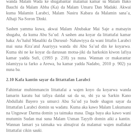
ƙ
wanda Malam Wada ke shugabantar malamai kamar
su
Malam Ba
o
Ɗ
Bauchi da Malam Abba (Ka) da Malam Umaru
an Madaki
. Akwai
kuma
Malam
i
n
Larabci,
Mala
m
Nasiru Ka
b
ara da Malamin sana’a,
Ɗ
Alhaji Na-Soron
inki.
Sashen yamma kuwa, akwai Malam Abubakar Mai Saje a ma
ts
ayin
shugaba, da kuma Abu Sa’ud. A sashen ana koyar da littattafai kamar
haka: As’halul Masaliki da Durusul- Nahawiyya da wani littafin Larabci
Ƙ
mai suna
ira’atul Asariyya wanda shi Abu Sa’ud
ɗ
in ke koyarwa.
Kuma shi ne ke koyar da darussan motsa-jiki da harkokin kiwon lafiya
kamar yadda
Sufi,
(
1993
p.
218)
ya nuna
. Wannan ce makarantar
islamiyya ta farko a Arewa, ba kamar yadda Nadabo, 2010
p.
902) ya
nuna ba.
2.10
Kafa kantin sayar da littattafan
Larabci
Fahimtar muhimmancin littattafai a wajen koyo da koyarwa wanda
lamarin karatu bai tafiya daidai sai da su, shi ya sa Sarkin Kano
Abdullahi Bayero ya umurci Abu Sa’ud ya bu
ɗ
e shagon sayar da
littattafan Larabci domin su wadatu. Kuma aka kawo Malam Lukumanu
na Unguwar Darma domin ya taimaka masa.
Daga baya aka kawo wani
mutumin Sudan
mai suna
Malam Usman Tayyib
domin aiki a kantin
.
Wannan lamari ya taimaka wa almajirai da malamai wajen mallakar
ƙ
littattafai cikin sau
i.