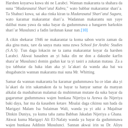
Harshen koyarwa
kuwa
shi ne Larabci. Wannan makaranta ta shahara da
suna “
Madarasatul Shari’atul Kubra
,
” wato babbar makarantar shari’a.
ƙ
Ta Shahuci kuwa, sai aka rin
a kiran ta
Madarasatul Shari’atul Sugura
,
ƙ
wato
aramar makarantar shari’a. Wa
ɗ
annan makarantu sun yaye
ɗ
alibai masu yawa da suka bayar da gudu
m
mawa a
ɓ
angaren harkokin
ƙ
shar
i
’ar Musulunci a fa
ɗ
in lardunan
asar nan.
[10]
A cikin shekarar 1946 ne makarantar ta koma sabon wurin zaman da
aka gina mata,
tare da sauya mata suna zuwa
School for Arabic Studies
(S.A.S)
. Tun daga lokacin ne ta zama makarantar koyar da harshen
ƙ
Larabci. Akwai hasashen an yi haka
ɗ
in ne don a da
k
ushe
arfin
shara’ar Musulunci domin gudun kar ta yi tasiri a zukatan matasa. Za a
iya tabbatar da haka idan aka yi la’akari
da
wanda aka ba
i
wa
shugabancin wannan makaranta mai suna Mr. Whitting.
ƙ
Samar da wannan makaranta ba
aramar gudummawa ba ce idan aka yi
la’akari da irin sakamakon da ta bayar ta hanyar samar da manyan
ƙ
al
alai da mashahuran malamai da muhimman mutane da suka bayar da
ƙ
gagarumar gudummawa wajen bun
asa Nijeriya ta Arewa da Nijeriya
ƙ
ƙ
baki
ɗ
aya,
har ma da
asashen
etare. Misalai daga cikinsu sun ha
ɗ
a da
Marigayi Malam Isa Sulaiman Wali, wanda ya yi aiki a Majalisar
Ɗ
inkin Duniya, ya kuma ta
ɓ
a zama Babban Jakadan Nijeriya a Ghana.
Akwai kuma Marigayi Ali El-Nafaty wanda ya bayar da gudummawa
ƙ
wajen bun
asa Addinin Musulunci.
Sannan akwai irin su
Dr. Aliyu