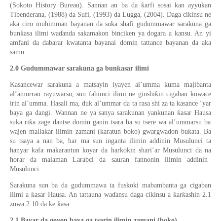
ƙ
(Sokoto History Bureau). Sannan an ba da
arfi sosai kan ayyukan
Tibenderana, (1988) da Sufi, (1993) da Lugga, (2004). Daga cikinsu ne
aka ciro muhimman bayanan da suka shafi gudummawar sarakuna ga
ƙ
bun
asa ilimi wa
ɗ
anda sakamakon binciken ya dogara a kansu. An yi
amfani da dabarar kwatanta bayanai domin tattance bayanan da aka
samu.
ƙ
2.0 Gudummawar sarakuna ga bun
asar ilimi
Kasancewar sarakuna a matsayin iyayen al’umma kuma maji
ɓ
anta
ƙ
al’amurran rayuwarsu, sun fahimci ilimi ne ginshi
in cigaban kowace
irin al’umma.
Hasali ma
,
duk al’ummar da ta rasa shi za ta kasance ‘yar
ƙ
baya ga dangi. Wannan ne ya sanya sarakunan yank
unan
asar Hausa
ƙ
suka
ri
a
zage
dants
e
domin ganin tsara ba su tsere wa al’ummarsu ba
ƙ
wajen mallakar ilimin zamani (karatun boko) gwargwadon bu
ata. Ba
su tsaya
a
nan ba, har ma sun inganta ilimin addinin Musulunci ta
hanyar kafa makarantun koyar da harkokin shar
i
’ar Musulunci da
na
horar da malaman
Larabci
da
sauran
fannonin
ilimin
addinin
Musulunci.
Sarakuna sun ba da gudummawa ta fuskoki mabambanta ga cigaban
ƙ
ƙ
ƙ
ilimi a
asar Hausa. An tattauna wa
ɗ
ansu daga cikinsu a
ar
ashin 2.1
ƙ
zuwa 2.10 da ke
asa.
2.1
Bayar da goyon baya ga tsarin ilimin zamani (boko)