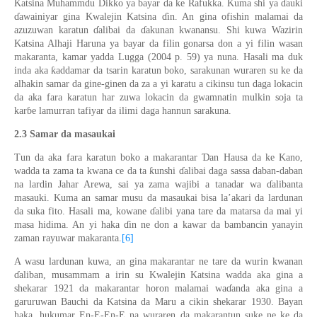
Katsina Muhammdu Dikko ya bayar da ke Rafukka. Kuma shi ya
ɗ
auki
ɗ
awainiyar gina
Kwalejin
Katsina
ɗ
in. An gina ofishin malamai da
azuzuwan karatun
ɗ
alibai da
ɗ
akunan kwanansu.
Shi kuwa
Wazirin
Katsina Alhaji Haruna ya bayar da filin gonarsa don a yi filin wasan
makaranta, kamar yadda Lugga (2004
p.
59) ya nuna. Hasali ma duk
ƙ
inda aka
addamar da tsarin karatun boko, sarakunan wuraren
su
ke da
alhaki
n
samar
da
gine-ginen da za a yi karatu a cikinsu tun daga lokacin
da aka
far
a karatun har zuwa lokacin da gwam
n
atin mulkin soja ta
kar
ɓ
e lamurran tafiyar da ilimi daga hannun sarakuna.
2.3
Samar da masaukai
Ɗ
Tun da aka fara karatun boko a makarantar
an Hausa da ke Kano,
ƙ
wadda ta zama ta kwana ce da ta
unshi
ɗ
alibai daga sassa daban-daban
na lardin Jahar Arewa, sai ya zama wajibi a tanadar
wa
ɗ
alibanta
masauki.
K
uma
an
samar musu da masaukai
bisa
la’akari da lardunan
da suka fito. Hasali ma
,
kowane
ɗ
alibi yana tare da matarsa da mai yi
masa hidima. An yi haka
ɗ
in ne don a kawar da bambancin yanayin
zaman rayuwar makaranta.
[6]
A wasu lardunan kuwa
,
an gina makarantar ne tare da wurin kwanan
ɗ
aliban, musammam a
irin su Kwalejin
Katsina wadda aka gina a
shekarar 1921 da makarantar horon malamai wa
ɗ
anda aka gina a
garuruwan Bauchi da Katsina da Maru a cikin shekarar 1930
. Bayan
haka,
hukumar En-E-En-E na
wuraren
da makarantun suke
ne
ke da