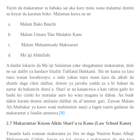
ƙ
Yayin da makarantar ta ha
ɓ
aka sai aka
aro mata wasu malamai domin
su koyar da karatun boko
.
Malaman kuwa su ne:
ƙ
a.
Malam Ba
o Bauchi
Ɗ
b.
Malam Umaru
an Madakin Kano
c.
Malam Muhammadu Makwarari
d.
Ma’aji Abdullahi
A daidai lokacin da Ma’aji Sulaiman
ya
ke shugaban
tar
makarantar, dole
ne sai
ɗ
alibi ya hardace littafin Tuhfatul Hukkami. Shi ne kuma ya fara
ƙ
ƙ
tsara wasan kwaikwayo
,
a inda yakan tsara masu
ara da al
ali da
shaidu daga cikin
ɗ
alibai, domin ya ja
r
raba yadda za a bi bahasi da
zartar da hukuncin shara’a
. Shari’ar na kasancewa
a kan rabon gado ko
bashi ko ciniki ko matsalar aure ko wata magana ta daban. An bu
ɗ
e
ɗ
akin karatu domin amfanin
ɗ
alibai da al’ummar gari. Zuwan Mala
m
Ali Abubakar ya kawo wani muhimmin sauyi a fagen tsarin gudanar da
makarantar a fasalin azuzuwa
.
[8]
2.7
Makarantar Koyon Aikin Shar
i
’a
ta Kano
(Law School Kano)
Tunanin kafa wannan makaranta ya fito ne daga Wazirin Kano Alhaji
Muhammadu Gi
ɗ
i
ɗ
o, bayan ya kai ziyara a makarantar da ake kira