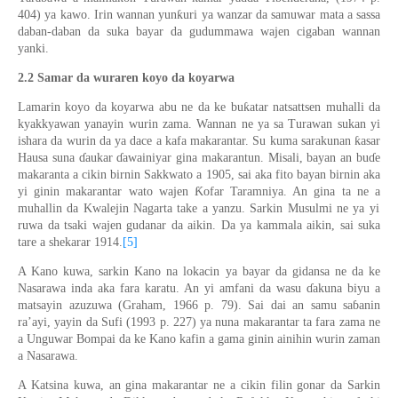
ƙ
404)
ya kawo
. Irin wannan yun
uri ya wanzar da samuwar mata a sassa
daban-daban da suka bayar da gudummawa wajen cigaban wannan
yanki.
2.2
Samar da wuraren koyo da koyarwa
ƙ
Lamarin koyo da koyarwa abu ne da ke bu
atar natsattsen muha
l
li da
kyakkyawan yanayi
n
wurin zama. Wannan ne ya
sa Turawan
su
kan yi
ƙ
ishara da wurin da ya dace a kafa makarantar. Su kuma sarakunan
asar
Hausa suna
ɗ
auk
ar
ɗ
awainiyar gina makarant
un
. Misali
,
bayan an bu
ɗ
e
makaranta a
cikin birnin
Sakkwato a 1905, sa
i
aka fito bayan birnin aka
Ƙ
yi ginin
makarantar wato wajen
ofar Taramniya
. An gina ta ne a
muhallin da
Kwalejin
Nagarta take
a
yanzu. Sarkin Musulmi
ne ya yi
ruwa da tsaki wajen gudanar da aikin. Da
ya kam
m
ala aikin
,
sai suka
tare a shekarar 1914.
[5]
A Kano kuwa
,
sarkin Kano na lokacin
ya bayar da gidansa ne da ke
Nasarawa
inda
aka
fara
karatu
. An yi
amfani da wasu
ɗ
akuna biyu a
matsayin azuzuwa (Graham, 1966
p.
79). Sai dai an sam
u
sa
ɓ
anin
ra’ayi, yayin da Sufi (1993
p.
227) ya nuna makarantar ta fara zama ne
a Unguwar Bompai da ke Kano kafin a gama ginin
ainihin
wurin zama
n
a Nasarawa.
A Katsina kuwa
,
an gina makarantar ne a cikin filin gonar da Sarkin