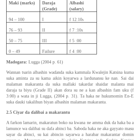
Maki (marks)
Daraja
Albashi
(Grade)
(salary)
94 – 100
I
f 12:10
s
76 – 93
II
f 7 :10s
50 – 75
III
f 5 :00
0 – 49
Failure
f 4 :00
Madogara:
Lugga (2004
p.
61)
Wannan tsarin albashin wa
ɗ
anda suka kammala Kwalejin Katsina kuma
suka aminta za su kama aikin koyarwa a lardunansu ke nan.
Sai dai
malaman makaranta da suka mallaki takardar shaidar malanta mai
daraja ta biyu (Grade II) akan
ɗ
ora su ne a kan albashin fam uku (f
3:00) a wata
in ji
Lugga,
(
2004
p.
31). Ta haka ne hukumomin En-E
suka
ɗ
auki takalihun biyan albashin malaman makaranta.
2.5
Ciyar da
ɗ
alibai a makarantu
A farkon lamarin
,
makaratun boko na kwana ne amma duk da haka ba a
lamunce wa
ɗ
alibai su dafa abinci ba. Saboda haka ne aka gayyato masu
sayar da abinci, su kai abincin sayarwa a harabar makarantar domin