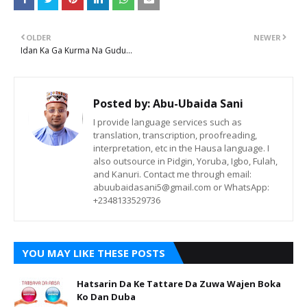
OLDER
NEWER
Idan Ka Ga Kurma Na Gudu...
Posted by:
Abu-Ubaida Sani
I provide language services such as
translation, transcription, proofreading,
interpretation, etc in the Hausa language. I
also outsource in Pidgin, Yoruba, Igbo, Fulah,
and Kanuri. Contact me through email:
abuubaidasani5@gmail.com or WhatsApp:
+2348133529736
YOU MAY LIKE THESE POSTS
Hatsarin Da Ke Tattare Da Zuwa Wajen Boka
Ko Dan Duba