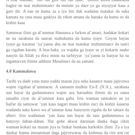
ƙ
bagire ne mai muhimmanci da mutum ya dace ya ga soyayyar
asa a
gare shi. A nan ne kuma za a iya bin duk wa
ɗ
ansu matakai da suka
ƙ
ƙ
kamata na cusa masa gaskiya da ri
on amana da haza
a da kuma so da
ƙ
kishin
asa.
ƙ
ƙ
Samuwar ilimi ga al’ummar Hausawa a farkon al’amari, ha
ɗ
akar
o
ari
ne na sarakuna da sauran mahukunta da kuma iyaye. Goyon bayan
ƙ
iyaye ga karatun ‘ya’yansu abu ne mai matu
ar muhimmanci da tasiri
ƙ
ƙ
ga cigaban karatu. A bisa haka, ya wajaba ga iyaye su yi
o
arin sau
k
e
nauyin da Allah ya
ɗ
ora musu na tarbiyyar ‘ya’yansu ta hanyar ba su
ingantaccen ilimin addinin Musulunci da na zamani.
4.0
Kammalawa
Tarihi ya da
ɗ
e yana nuna yadda mazan jiya suka kasance masu jajircewa
wajen cigaban al’ummarsu.
A zamanin mulkin En-E (N.A.), sarakuna
sun bayar da gudummawa wajen aza harsashin ilimin da ya zama
ƙ
sanadin ciyar da al’ummar
asa gaba.
Irin wannan taimakon ne ya
ƙ
ƙ
haifar da samuwar ‘yan
asa nagari masu kishin zuci da kishin
asarsu
ƙ
wa
ɗ
anda suka kawo wa al’ummar
asa hanyoyin cigaba da ke tattare da
ƙ
alheri. Irin wa
ɗ
annan ‘yan
asa sun bayar da tasu gudummawa ta
hanyoyi daban-daban.
Har gobe akwai darussan
ɗ
auka daga cikin
ƙ
ƙ
ƙ
wannan
o
ari na mazan jiya ta fuskar bun
asa harkokin ilimi. Za a iya
ɗ
aukar hannu musamman daga jajircewarsu da kishinsu da cire son rai