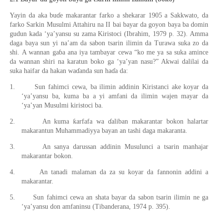
Yayin da aka bu
ɗ
e
makarantar farko a shekarar 1905 a Sakkwato, da
farko Sarkin Musulmi Attahiru na II bai bayar da goyon baya ba domin
gudun kada ‘ya’yansu su zama Kiristoci (Ibrahim, 1979
p.
32). Amma
daga baya sun yi na’am da sabon tsarin ilimin da Turawa suka zo da
shi.
A wannan ga
ɓ
a ana iya tambayar cewa
“ko me ya sa suka amince
da wannan shiri na karatun boko ga ‘ya’yan nasu?
”
Akwai dalilai da
suka haifar da hakan wa
ɗ
anda sun ha
ɗ
a da:
1.
Sun fahimci cewa, ba ilimin addinin Kirista
nci
ake koyar da
‘ya’yansu ba, kuma ba a yi amfani da ilimin wajen mayar da
‘ya’yan Musulmi kiristoci ba.
ƙ
2.
An kuma
arfafa
wa
ɗ
aliban makarantar bokon halartar
makarantun Muhammadiyya bayan an tashi da
ga
makaranta.
3.
An sanya darussan addinin Musulunci a tsarin manhajar
makarantar bokon.
4.
An tanadi malaman da za su koyar da fannonin addini a
makarantar.
5.
Sun fahimci
cewa
an shata bayar da sabon tsarin ilimin ne ga
‘ya’yansu don amfaninsu (Tibanderana, 1974
p.
395).