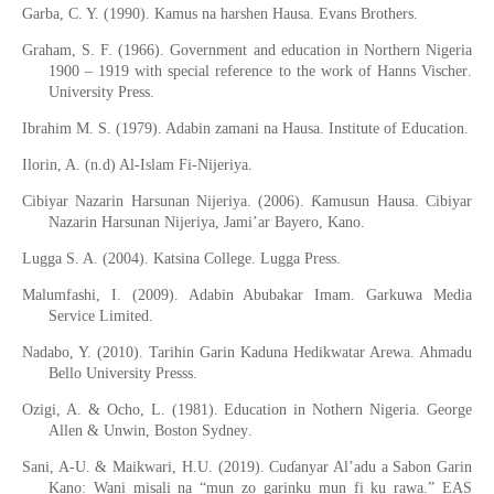
Garba, C. Y.
(1990)
.
Kamus na harshen Hausa
.
Evans Brothers.
Graham, S. F. (1966)
.
Government and education in Northern Nigeria
1900 – 1919 with special reference to the work of Hanns Vischer
.
University
Press
.
Ibrahim M. S. (1979)
.
Adabin zamani na Hausa
.
Institute
of Education.
Ilorin, A. (
n.d
) Al-Islam Fi-Nijeriya.
Ƙ
Cibiyar Nazarin Harsunan Nijeriya.
(2006)
.
amusun Hausa
.
Cibiyar
Nazarin Harsunan Nijeriya, Jami’ar Bayero
, Kano.
Lugga S. A. (2004)
.
Katsina College
.
Lugga Press.
Malumfashi,
I.
(2009)
.
Adabin Abubakar Imam
.
Garkuwa Media
Service Limited.
Nadabo, Y. (2010)
.
Tarihin Garin Kaduna Hedikwatar Arewa
.
Ahmadu
Bello University Presss.
Ozigi,
A
.
& Ocho, L
.
(1981)
.
Education in Nothern Nigeria
.
George
Allen & Unwin, Boston
Sydney
.
Sani, A-U. & Maikwari, H.U. (2019). Cu
ɗ
anyar Al’adu a Sabon Garin
Kano: Wani misali na “mun zo garinku mun fi ku rawa.” EAS