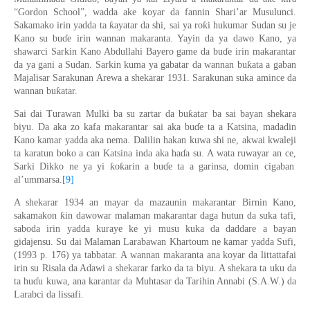
“Gordon School”, wadda ake koyar da fannin Shari’ar Musulunci.
ƙ
ƙ
Sakamako irin yadda ta
ayatar da shi, sai ya ro
i
hukumar Sudan su je
Kano su bu
ɗ
e
irin wannan makaranta. Yayin da ya dawo Kano, ya
shawarci Sarkin Kano Abdullahi Bayero game da bu
ɗ
e
irin makarantar
ƙ
da ya gani a Sudan. Sarkin kuma ya gabatar da wannan bu
ata a gaban
Majalisar Sarakunan Arewa a shekarar 1931. Sarakunan suka amince da
ƙ
wannan bu
atar.
ƙ
Sai dai Turawan Mulki ba su zartar da bu
atar ba sai bayan shekara
biyu. Da aka zo kafa makarantar sai aka bu
ɗ
e
ta a Katsina, madadin
Kano kamar yadda aka nema.
Dalilin hakan kuwa shi ne,
akwai kwaleji
ta karatun boko a can Katsina
inda aka
ha
ɗ
a su. A wata ruwayar an ce
,
ƙ
ƙ
Sarki Dikko ne ya yi
o
arin a bu
ɗ
e ta a garinsa, domin cigaban
al’ummarsa
.
[9]
A shekarar 1934 an mayar da mazaunin makaranta
r
Birnin Kano,
ƙ
sakamakon
in dawowar malaman makarantar daga hutun da suka tafi,
saboda irin yadda kuraye ke
yi musu kuka da daddare a bayan
gidajensu. Su dai Mala
man
Larabawan Khartoum ne
kamar yadda
Sufi,
(
1993
p.
176)
ya tabbatar.
A wannan makaranta ana koyar da littattafai
irin su
Risala da Adawi a shekarar farko da ta biyu. A shekara ta uku da
ta hu
ɗ
u kuwa, ana karantar da Muhtasar da Tarihin Annabi (S.A.W.) da
Larabci da lissafi.