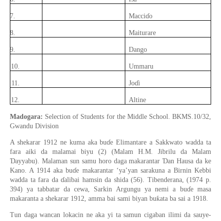
7.
Macci
ɗ
o
8.
Maiturare
9.
Dango
10.
Ummaru
11.
Jo
ɗ
i
12.
Altine
Madogara:
Selection of Students for the Middle School. BKMS.10/32,
Gwandu Division
A shekarar 1912
ne kuma aka
bu
ɗ
e
Elimantare a Sakkwato wadda ta
far
a aiki da malamai biyu (2)
(
Malam H.M. Jibrilu da Malam
Ɗ
Ɗ
ayyabu
).
Malaman sun samu
horo daga makarantar
an Hausa
da ke
Kano. A 1
9
14 aka bu
ɗ
e
makarantar ‘ya’yan sarakuna a Birnin
Kebbi
wadda ta fara da
ɗ
alibai
hamsin da shida (
56
)
.
Tibenderana,
(
1974
p.
394)
ya tabbatar da cewa,
Sarkin Argungu ya nemi a bu
ɗ
e
masa
ƙ
makaranta
a
shekarar
1912, amma bai sami biyan bu
ata
ba sai a 1918
.
Tun daga wancan lokacin ne aka yi ta samun cigaban ilimi da sauye-