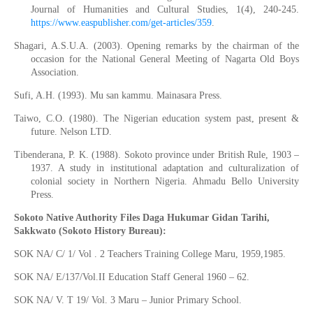
Journal of Humanities and Cultural Studies, 1
(
4
),
240-245.
https://www.easpublisher.com/get-articles/359
.
Shagari, A.S.U.A. (2003)
.
Opening remarks by the chairman of the
occasion for
the
National General Meeting of Nagarta Old Boys
Association.
Sufi, A.H. (1993)
.
Mu
san kammu
.
Mainasara Press.
Taiwo, C.O. (1980)
.
The Nigerian education system past, present &
future
.
Nelson LTD.
Tibenderana, P. K
.
(1988)
.
Sokoto province under British Rule, 1903 –
1937. A study in institutional adaptation and culturalization of
colonial society in Northern Nigeria
.
Ahmadu Bello University
Press.
Sokoto Native Authority Files Daga Hukumar Gidan Tarihi,
Sakkwato (Sokoto History Bureau):
SOK NA/ C/ 1/ Vol . 2 Teachers Training College Maru, 1959,1985.
SOK NA/ E/137/Vol.II Education Staff General 1960 – 62.
SOK NA/ V. T 19/ Vol. 3 Maru –
Junior
Primary School.