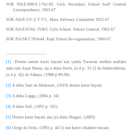
SOK NA/E/006/S.1/Vol.III, Girls Secondary School Staff General
Correspondence, 1963-67.
SOK
NA/E/5/S.3/ T.T.C. Maru
Advisory
Committee 1952-67.
SOK
NA/E/6/Vol. IV&V, Girls School. Sokoto General, 1962-67.
SOK NA/SKT/39/4/44, Kadi School Re-organisation, 1960-67.
ƙ
[1]
Domin samun
arin bayani kan yadda Turawan mulkin mallaka
ƙ
suka iske
asar Hausa, sai a duba Ilorin,
(n.d p
. 31-2) da Abdurrahman,
(n.d p.
42) da Yahaya,
(
1988
p
89-90)
.
ƙ
[2]
A duba Sani da Maikwari, (2019) domin
arin bayani.
[3]
A duba
Lugga,
(
2004
p.
34
)
[4]
A duba
Sufi,
(
1993
p.
161)
.
ƙ
[5]
Domin
arin bayani ana iya duba
Shagari,
(
2003)
.
[6]
Ozogi da Ocho,
(
1981
p.
44-5)
sun kawo cikakken bayani.