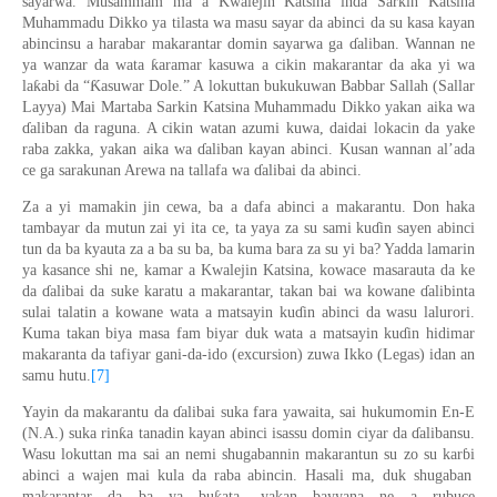
sayarwa. Musammam ma a
Kwalejin
Katsina inda Sarkin Katsina
Muhammadu Dikko ya tilasta wa masu sayar da abinci
da su
kasa kayan
abincinsu a harabar makarantar domin sayarwa ga
ɗ
aliban. Wannan ne
ƙ
ya wanzar da wata
aramar kasuwa a cikin makarantar da aka yi wa
ƙ
Ƙ
la
abi da “
asuwar Dole.” A lokuttan bukukuwan Babbar Sallah (Sallar
Layya) Mai Martaba Sarkin Katsina Muhammadu Dikko yakan aika wa
ɗ
aliban da raguna. A cikin watan azumi kuwa
,
daidai lokacin da yake
raba zakka, yakan aika wa
ɗ
aliban kayan abinci. Kusan wannan al’ada
ce ga sarakunan Arewa na tallafa
wa
ɗ
alibai da abinci.
Za a yi mamakin jin cewa, ba a dafa abinci a makarantu. Don haka
tambayar da mutun zai
yi
ita ce, ta yaya za su sami ku
ɗ
in sayen abinci
tun da ba kyauta za a ba su ba, ba kuma bara za su yi ba? Yadda lamarin
ya kasance shi ne, kamar a Kwalejin Katsina, kowace masarauta da ke
da
ɗ
alibai da
su
ke karatu a makarantar, takan ba
i wa
kowane
ɗ
alibinta
sulai talati
n
a kowane wata a matsayin ku
ɗ
in abinci da wasu lalurori.
K
um
a ta
kan
biya masa fam biyar duk wata a matsayin ku
ɗ
in hidimar
makaranta da tafiyar
gani-da-ido (excursion) zuwa
Ikko (Legas) idan an
sam
u
hutu
.
[7]
Yayin da makarantu da
ɗ
alibai suka
far
a yawaita, sai hukumomin En-E
ƙ
(N.A.) suka rin
a tanadin kayan abinci isassu domin ciyar da
ɗ
alibansu.
Wasu lokuttan ma sai an nemi shugabannin makara
n
tun su zo su kar
ɓ
i
abinci a wajen mai kula da raba abincin. Hasali ma
,
duk shugaban
ƙ
makarantar da ba ya bu
ata, yakan bayyana ne a rubuce