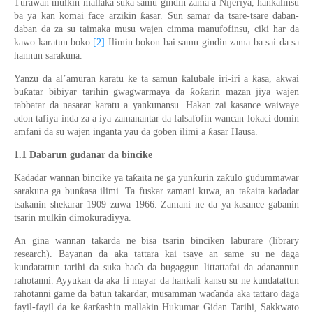
Turawan mulkin mallaka suka samu gindin zama a Nijeriya, hankalinsu
ƙ
ba ya kan komai face arzikin
asar. Sun samar da tsare-tsare daban-
daban da za su taimaka musu wajen cimma manufofinsu, ciki har da
kawo karatun boko.
[2]
Ilimin bokon bai samu gindin zama ba sai da sa
hannun sarakuna.
ƙ
ƙ
Yanzu da al’amuran karatu ke ta samun
alubale iri-iri a
asa, akwai
ƙ
ƙ
ƙ
bu
atar bibiyar tarihin gwagwarmaya da
o
arin mazan jiya wajen
tabbatar da nasarar karatu a yankunansu. Hakan zai kasance waiwaye
adon tafiya inda za a iya zamanantar da falsafofin wancan lokaci domin
ƙ
amfani da su wajen inganta yau da goben ilimi a
asar Hausa.
1.1 Dabarun gudanar da bincike
ƙ
ƙ
ƙ
Kadadar wannan bincike ya ta
aita ne ga yun
urin za
ulo gudummawar
ƙ
ƙ
sarakuna ga bun
asa ilimi. Ta fuskar zamani kuwa, an ta
aita kadadar
tsakanin shekarar 1909 zuwa 1966. Zamani ne da ya kasance gabanin
tsarin mulkin
dimokura
ɗ
iyya.
An gina wannan takarda ne bisa tsarin binciken laburare (library
research). Bayanan da aka tattara kai tsaye an same su ne daga
kundatattun tarihi da suka ha
ɗ
a da bugaggun littattafai da adanannun
rahotanni. Ayyukan da aka fi mayar da hankali kansu su ne kundatattun
rahotanni game da batun takardar, musamman wa
ɗ
anda aka tattaro daga
ƙ
ƙ
fayil-fayil da ke
ar
ashin mallakin Hukumar Gidan Tarihi, Sakkwato