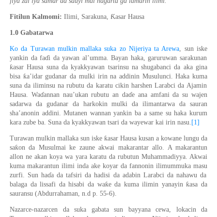
jiya zai iya samar da sauyi mai nagarta ga lamarin ilimi.
Ƙ
Fitilun Kalmomi:
Ilimi, Sarakuna,
asar Hausa
1.0
Gabatarwa
Ko da Turawan mulkin mallaka suka zo Nijeriya ta Arewa
,
sun
iske
yankin da fa
ɗ
i da yawan al’umma.
Bayan haka,
garuruwan sarakunan
ƙ
asar Hausa suna da kyakkyawan tsarinsu na shugabanci da aka gina
ƙ
bisa
a’idar gudanar da mulki irin na addinin Musulunci. Haka
kuma
suna da iliminsu na rubutu da karatu cikin harshen Larabci da
A
jamin
Hausa.
Wa
ɗ
annan nau’ukan
rubutu an da
ɗ
e ana
amfani
da s
u
wajen
sadarwa da gudanar da harkokin mulki da
ilimantarwa da sauran
sha’anonin
addini. Mutanen wannan yankin ba a same su haka kurum
kara zube ba. Suna da kyakkyawan tsari da wayewar kai irin nasu
.
[1]
ƙ
Turawan mulkin mallaka su
n iske
asar Hausa
kusan a kowane
lungu da
ƙ
sa
on da Musulm
a
i ke zaune akwai makarantar allo
. A makarantun
allon ne
ak
an
koya wa yara karatu da rubutun Muhammadiyya
. Akwai
kuma
makarant
un
ilimi inda ake koyar da
fannonin ilimummuka masu
zurfi
. Sun ha
ɗ
a da
tafsiri da hadisi da adabin Larabci da nahawu da
ƙ
ƙ
balaga da lissafi da hisabi da wa
e da kuma ilimin yanayin
asa da
sauransu (Abdurrahaman, n.d p. 55-6).
Nazarce-nazarcen da suka gabata sun bayyana cewa, lokacin da