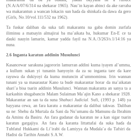
(N.A/A/07/6/314 na shekarar 1965). Nau’in kayan abinci da ake rarraba
wa makarantun a
wancan lokacin sun
ha
ɗ
a da
shinkafa da dawa da gero
(Girls, No.10/vol.111/532 na 1962).
Ta fuskar
ɗ
aliban da suka tafi makarantu na
gaba domin zurfafa
iliminsu a matsayin almajirai ba ma’aikata ba, hukumar En-E ce ta
ɗ
auki nauyin lamarin, kamar yadda fay
i
l
na
N.A./3/263/s.1/14:16 ya
nuna.
2.6
Inganta karatun addinin Musulunci
Kasancewar sarakuna jagororin lamurran addini kuma iyayen al’umma,
a kullum sukan yi tunanin hanyoyin da za su inganta tare da kare
rayuwa da dukiyoyi da kuma mutuncin al’ummominsu. Irin wannan
tunani ya sa masarautar Kano ta bu
ɗ
e makarantar horar da ma’aikatan
shar
i
’a bisa tsarin addinin Musulunci. Wannan makaranta an sanya ta a
ƙ
ƙ
ar
ashin shugabancin Malam Sulaiman Ma’ajin Kano a shekarar 1928.
Makarantar an san ta da suna
Shahuci Judicial
. Sufi,
(
1993
p.
148)
ya
Ɗ
bayyana cewa, a
n fara karatu
a makarantar
da
ɗ
alibai takwas
.
aliban
su ne:
Shehu da Murtala da Sani da Nu’umanu da Mamunu da Ibrahim
da Aminu da Basiru. An fara gudanar da karatun ne a kan sigar tsarin
karatun gargajiya.
An fara da karanta littattafai da suka ha
ɗ
a da
Tuhfatul Hukkami da Li’irabi da Lamiyya da Mu
ɗ
ala’a da Tafsiri da
Hadisi da Tarihin Annabi S.A.W.