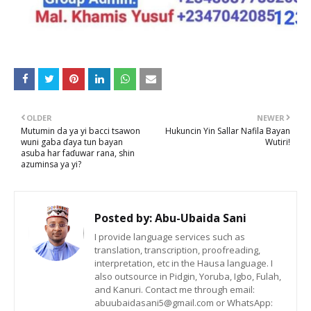
OLDER
NEWER
Mutumin da ya yi bacci tsawon
Hukuncin Yin Sallar Nafila Bayan
wuni gaba ɗaya tun bayan
Wutiri!
asuba har faɗuwar rana, shin
azuminsa ya yi?
Posted by:
Abu-Ubaida Sani
I provide language services such as
translation, transcription, proofreading,
interpretation, etc in the Hausa language. I
also outsource in Pidgin, Yoruba, Igbo, Fulah,
and Kanuri. Contact me through email:
abuubaidasani5@gmail.com or WhatsApp: