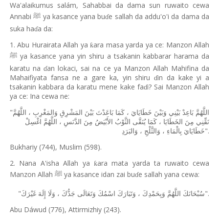
Wa'alaikumus salám, Sahabbai da dama sun ruwaito cewa
Annabi
ya kasance yana bu
e sallah da addu'o'i da dama da
ﷺ
ɗ
suka ha
a da:
ɗ
1. Abu Hurairata Allah ya
ara masa yarda ya ce: Manzon Allah
ƙ
ya kasance yana yin shiru a tsakanin kabbarar harama da
ﷺ
karatu na
an lokaci, sai na ce ya Manzon Allah Mahifina da
ɗ
Mahaifiyata fansa ne a gare ka, yin shiru
in da kake yi a
ɗ
tsakanin kabbara da karatu mene kake fa
i? Sai Manzon Allah
ɗ
ya ce: Ina cewa ne:
"
اللَّهُمَّ
،
وَالمَغْرِبِ
المَشْرِقِ
بَيْنَ
بَاعَدْتَ
كَمَا
،
خَطَايَايَ
وَبَيْنَ
بَيْنِي
بَاعِدْ
اللَّهُمَّ
اغْسِلْ
اللَّهُمَّ
،
الدَّنَسِ
مِنَ
الأَبْيَضُ
الثَّوْبُ
يُنَقَّى
كَمَا
،
الخَطَايَا
مِنَ
نَقِّنِي
".
وَالبَرَدِ
،
وَالثَّلْجِ
،
بِالْمَاءِ
خَطَايَايَ
Bukhariy (744), Muslim (598).
2. Nana A'isha Allah ya
ara mata yarda ta ruwaito cewa
ƙ
Manzon Allah
ya kasance idan zai bu
e sallah yana cewa:
ﷺ
ɗ
"
".
غَيْرَكَ
إِلَهَ
وَلَا
،
جَدُّكَ
وَتَعَالَى
اسْمُكَ
وَتَبَارَكَ
،
وَبِحَمْدِكَ
اللَّهُمَّ
سُبْحَانَكَ
Abu Dáwud (776), Attirmizhiy (243).