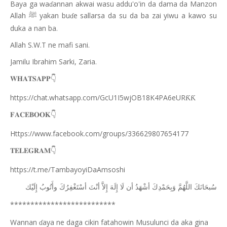
Baya ga wa
annan akwai wasu addu'o'in da dama da Manzon
ɗ
Allah
yakan bu
e sallarsa da su da ba zai yiwu a kawo su
ﷺ
ɗ
duka a nan ba.
Allah S.W.T ne mafi sani.
Jamilu Ibrahim Sarki, Zaria.
👇
𝐖𝐇𝐀𝐓𝐒𝐀𝐏𝐏
https://chat.whatsapp.com/GcU1I5wjOB18K4PA6eUR
ƘƘ
👇
𝐅𝐀𝐂𝐄𝐁𝐎𝐎𝐊
Https://www.facebook.com/groups/336629807654177
👇
𝐓𝐄𝐋𝐄𝐆𝐑𝐀𝐌
https://t.me/TambayoyiDaAmsoshi
ﺳُﺒﺤَﺎﻧَﻚَ
ﺍﻟﻠَّﻬُﻢَّ
ﻭَﺑِﺤَﻤْﺪِﻙَ
ﺃﺷْﻬَﺪُ
ﺃﻥ
ﻟَﺎ
ﺇِﻟَﻪَ
ﺇِﻻَّ
ﺃﻧْﺖَ
ﺃﺳْﺘَﻐْﻔِﺮُﻙَ
ﻭﺃَﺗُﻮﺏُ
ﺇِﻟَﻴْﻚ
**************************
Wannan
aya ne daga cikin fatahowin Musulunci da aka gina
ɗ