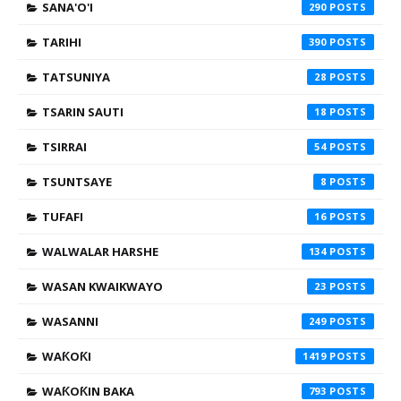
SANA'O'I
290
TARIHI
390
TATSUNIYA
28
TSARIN SAUTI
18
TSIRRAI
54
TSUNTSAYE
8
TUFAFI
16
WALWALAR HARSHE
134
WASAN KWAIKWAYO
23
WASANNI
249
WAƘOƘI
1419
WAƘOƘIN BAKA
793