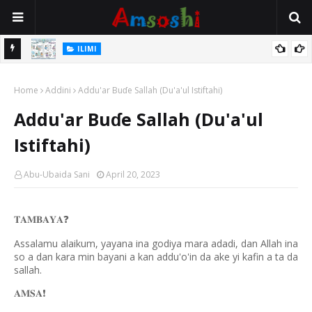
ILIMI
ancin
Gudummuwar Lambatattun Na’urorin Sadarwa Na Zamani Wajen
Home
Inganta Ilimin Koyo Da Koyar Da Darussan Hausa a Yau
Addini
Addu'ar Buɗe Sallah (Du'a'ul Istiftahi)
Addu'ar Buɗe Sallah (Du'a'ul
Istiftahi)
Abu-Ubaida Sani
April 20, 2023
❓
𝐓𝐀𝐌𝐁𝐀𝐘𝐀
Assalamu alaikum, yayana ina godiya mara adadi, dan Allah ina
so a dan kara min bayani a kan addu'o'in da ake yi kafin a ta da
sallah.
❗️
𝐀𝐌𝐒𝐀