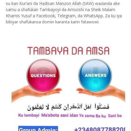
su kan
ur’ani da Hadisan Manzon Allah (SAW) wa
anda ake
Ƙ
ɗ
samu a shafukan Tambayoyi da Amsoshi na Sheik Malam
Khamis Yusuf a Facebook, Telegram, da WhatsApp. Za ku iya
bibiyar shafukansa domin karanta
arin fatawowi.
ƙ