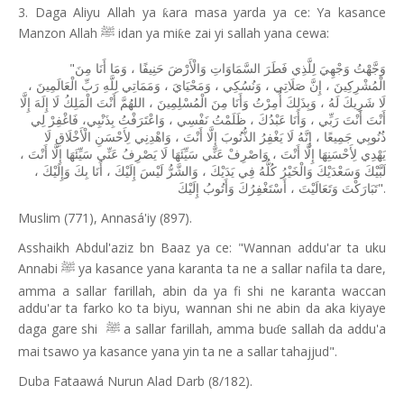
3. Daga Aliyu Allah ya
ara masa yarda ya ce: Ya kasance
ƙ
Manzon Allah
idan ya mi
e zai yi sallah yana cewa:
ƙ
ﷺ
"
مِنَ
أَنَا
وَمَا
،
حَنِيفًا
وَالْأَرْضَ
السَّمَاوَاتِ
فَطَرَ
لِلَّذِي
وَجْهِيَ
وَجَّهْتُ
،
الْعَالَمِينَ
رَبِّ
لِلَّهِ
وَمَمَاتِي
،
وَمَحْيَايَ
،
وَنُسُكِي
،
صَلَاتِي
إِنَّ
،
الْمُشْرِكِينَ
إِلَّا
إِلَهَ
لَا
الْمَلِكُ
أَنْتَ
اللهُمَّ
،
الْمُسْلِمِينَ
مِنَ
وَأَنَا
أُمِرْتُ
وَبِذَلِكَ
،
لَهُ
شَرِيكَ
لَا
لِي
فَاغْفِرْ
بِذَنْبِي،
وَاعْتَرَفْتُ
،
نَفْسِي
ظَلَمْتُ
،
عَبْدُكَ
وَأَنَا
،
رَبِّي
أَنْتَ
أَنْتَ
لَا
الْأَخْلَاقِ
لِأَحْسَنِ
وَاهْدِنِي
،
أَنْتَ
إِلَّا
الذُّنُوبَ
يَغْفِرُ
لَا
إِنَّهُ
،
جَمِيعًا
ذُنُوبِي
،
أَنْتَ
إِلَّا
سَيِّئَهَا
عَنِّي
يَصْرِفُ
لَا
سَيِّئَهَا
عَنِّي
وَاصْرِفْ
،
أَنْتَ
إِلَّا
لِأَحْسَنِهَا
يَهْدِي
،
وَإِلَيْكَ
بِكَ
أَنَا
،
إِلَيْكَ
لَيْسَ
وَالشَّرُّ
،
يَدَيْكَ
فِي
كُلُّهُ
وَالْخَيْرُ
وَسَعْدَيْكَ
لَبَّيْكَ
".
إِلَيْكَ
وَأَتُوبُ
أَسْتَغْفِرُكَ
،
وَتَعَالَيْتَ
تَبَارَكْتَ
Muslim (771), Annasá'iy (897).
Asshaikh Abdul'aziz bn Baaz ya ce: "Wannan addu'ar ta uku
Annabi
ya kasance yana karanta ta ne a sallar nafila ta dare,
ﷺ
amma a sallar farillah, abin da ya fi shi ne karanta waccan
addu'ar ta farko ko ta biyu, wannan shi ne abin da aka kiyaye
daga gare shi
a sallar farillah, amma bu
e sallah da addu'a
ﷺ
ɗ
mai tsawo ya kasance yana yin ta ne a sallar tahajjud".
Duba Fataawá Nurun Alad Darb (8/182).