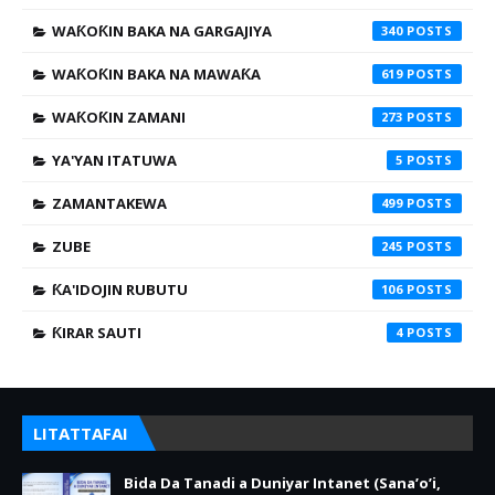
WAƘOƘIN BAKA NA GARGAJIYA
340
WAƘOƘIN BAKA NA MAWAƘA
619
WAƘOƘIN ZAMANI
273
YA'YAN ITATUWA
5
ZAMANTAKEWA
499
ZUBE
245
ƘA'IDOJIN RUBUTU
106
ƘIRAR SAUTI
4
LITATTAFAI
Bida Da Tanadi a Duniyar Intanet (Sana’o’i,