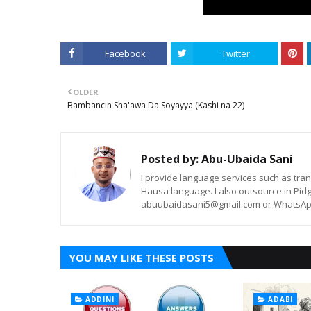
Facebook
Twitter
OLDER
Bambancin Sha'awa Da Soyayya (Kashi na 22)
Posted by:
Abu-Ubaida Sani
I provide language services such as trans
Hausa language. I also outsource in Pidg
abuubaidasani5@gmail.com or WhatsAp
YOU MAY LIKE THESE POSTS
ADDINI
ADABI