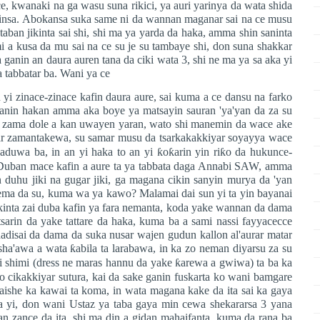
ce, kwanaki na ga wasu suna rikici, ya auri yarinya da wata shida
nninsa. Abokansa suka same ni da wannan maganar sai na ce musu
taban jikinta sai shi, shi ma ya yarda da haka, amma shin saninta
 a kusa da mu sai na ce su je su tambaye shi, don suna shakkar
 ganin an daura auren tana da ciki wata 3, shi ne ma ya sa aka yi
a tabbatar ba. Wani ya ce
 yi zinace-zinace kafin daura aure, sai kuma a ce dansu na farko
unanin hakan amma aka boye ya matsayin sauran 'ya'yan da za su
a zama dole a kan uwayen yaran, wato shi manemin da wace ake
 zamantakewa, su samar musu da tsarkakakkiyar soyayya wace
aduwa ba, in an yi haka to an yi
ƙ
o
ƙ
arin yin ri
ƙ
o da hukunce-
 Duban mace kafin a aure ta ya tabbata daga Annabi SAW, amma
 duhu jiki na gugar jiki, ga magana cikin sanyin murya da 'yan
ema da su, kuma wa ya kawo? Malamai dai sun yi ta yin bayanai
jikinta zai duba kafin ya fara nemanta, koda yake wannan da dama
sarin da yake tattare da haka, kuma ba a sami nassi fayyacecce
disai da dama da suka nusar wajen gudun kallon al'aurar matar
i sha'awa a wata
ƙ
abila ta larabawa, in ka zo neman diyarsu za su
ni shimi (dress ne maras hannu da yake
ƙ
arewa a gwiwa) ta ba ka
yo cikakkiyar sutura, kai da sake ganin fuskarta ko wani bamgare
 gaishe ka kawai ta koma, in wata magana kake da ita sai ka gaya
yi, don wani Ustaz ya taba gaya min cewa shekararsa 3 yana
n zance da ita, shi ma din a gidan mahaifanta, kuma da rana ba