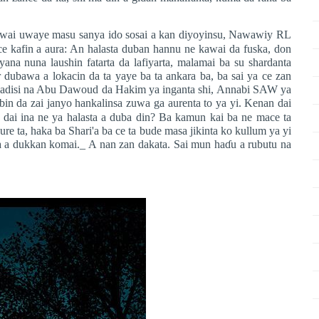
akwai uwaye masu sanya ido sosai a kan diyoyinsu, Nawawiy RL
e kafin a aura: An halasta duban hannu ne kawai da fuska, don
na nuna laushin fatarta da lafiyarta, malamai ba su shardanta
r dubawa a lokacin da ta yaye ba ta ankara ba, ba sai ya ce zan
 hadisi na Abu Dawoud da Hakim ya inganta shi, Annabi SAW ya
abin da zai janyo hankalinsa zuwa ga aurenta to ya yi. Kenan dai
i dai ina ne ya halasta a duba din? Ba kamun kai ba ne mace ta
ure ta, haka ba Shari'a ba ce ta bude masa jikinta ko kullum ya yi
awa a dukkan komai._ A nan zan dakata. Sai mun ha
ɗ
u a rubutu na