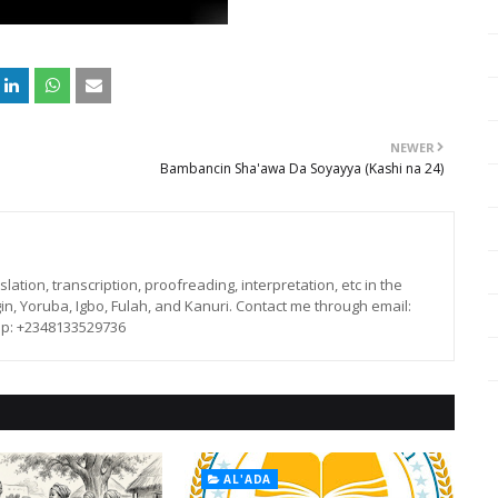
NEWER
Bambancin Sha'awa Da Soyayya (Kashi na 24)
lation, transcription, proofreading, interpretation, etc in the
in, Yoruba, Igbo, Fulah, and Kanuri. Contact me through email:
p: +2348133529736
AL'ADA