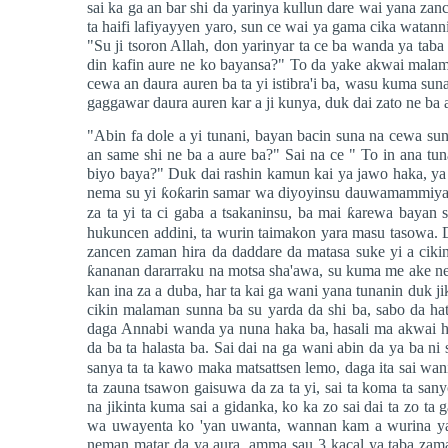
sai ka ga an bar shi da yarinya kullun dare wai yana zan
ta haifi lafiyayyen yaro, sun ce wai ya gama cika wata
"Su ji tsoron Allah, don yarinyar ta ce ba wanda ya taba 
din kafin aure ne ko bayansa?" To da yake akwai malami
cewa an daura auren ba ta yi istibra'i ba, wasu kuma suna
gaggawar daura auren kar a ji kunya, duk dai zato ne ba 
"Abin fa dole a yi tunani, bayan bacin suna na cewa sun
an same shi ne ba a aure ba?" Sai na ce " To in ana t
biyo baya?" Duk dai rashin kamun kai ya jawo haka, y
nema su yi
ƙ
o
ƙ
arin samar wa diyoyinsu dauwamammiyar
za ta yi ta ci gaba a tsakaninsu, ba mai
ƙ
arewa bayan s
hukuncen addini, ta wurin taimakon yara masu tasowa.
zancen zaman hira da daddare da matasa suke yi a cikin
ƙ
ananan dararraku na motsa sha'awa, su kuma me ake n
kan ina za a duba, har ta kai ga wani yana tunanin duk 
cikin malaman sunna ba su yarda da shi ba, sabo da hat
daga Annabi wanda ya nuna haka ba, hasali ma akwai ha
da ba ta halasta ba. Sai dai na ga wani abin da ya ba n
sanya ta ta kawo maka matsattsen lemo, daga ita sai wa
ta zauna tsawon gaisuwa da za ta yi, sai ta koma ta san
na jikinta kuma sai a gidanka, ko ka zo sai dai ta zo ta
wa uwayenta ko 'yan uwanta, wannan kam a wurina ya 
neman matar da ya aura, amma sau 3 kacal ya taba zama