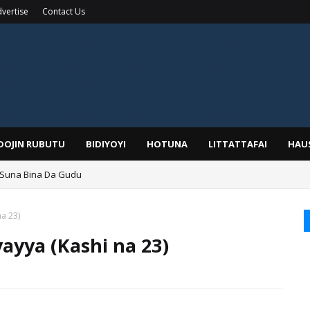
vertise
Contact Us
IDOJIN RUBUTU
BIDIYOYI
HOTUNA
LITTATTAFAI
HAU
 Suna Bina Da Gudu
a, Kafin A Daura Aure Sai Na Farka
a 23)
yya (Kashi na 23)