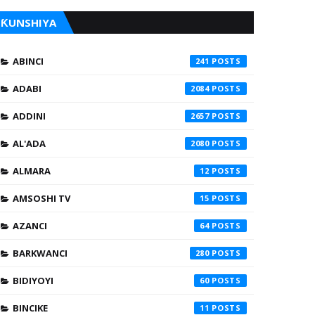
ƘUNSHIYA
ABINCI
241
ADABI
2084
ADDINI
2657
AL'ADA
2080
ALMARA
12
AMSOSHI TV
15
AZANCI
64
BARKWANCI
280
BIDIYOYI
60
BINCIKE
11