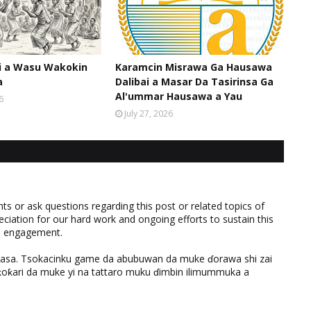
hi a Wasu Wakokin
Karamcin Misrawa Ga Hausawa
a
Dalibai a Masar Da Tasirinsa Ga
Al'ummar Hausawa a Yau
6
July 27, 2026
 or ask questions regarding this post or related topics of
eciation for our hard work and ongoing efforts to sustain this
nd engagement.
ƙasa. Tsokacinku game da abubuwan da muke ɗorawa shi zai
ƙari da muke yi na tattaro muku ɗimbin ilimummuka a