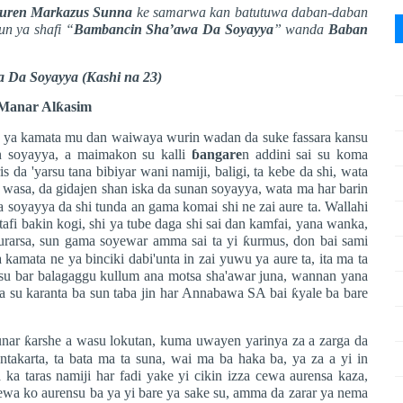
uren Markazus Sunna
ke samarwa kan batutuwa daban-daban
n ya shafi “
Bambancin Sha’awa Da Soyayya
” wanda
Baban
a Da
Soyayya
(Kashi na 23)
Manar Al
ƙ
asim
a, ya kamata mu dan waiwaya wurin wadan da suke fassara kansu
n soyayya, a maimakon su kalli
ɓ
angare
n addini sai su koma
a 'yarsu tana bibiyar wani namiji, baligi, ta kebe da shi, wata
lin wasa, da gidajen shan iska da sunan soyayya, wata ma har barin
ha soyayya da shi tunda an gama komai shi ne zai aure ta. Wallahi
afi bakin kogi, shi ya tube daga shi sai dan kamfai, yana wanka,
urarsa, sun gama soyewar amma sai ta yi
ƙ
urmus, don bai sami
amata ne ya binciki dabi'unta in zai yuwu ya aure ta, ita ma ta
 su bar balagaggu kullum ana motsa sha'awar juna, wannan yana
a su karanta ba sun taba jin har Annabawa SA bai
ƙ
yale ba bare
unar
ƙ
arshe a wasu lokutan, kuma uwayen yarinya za a zarga da
antakarta, ta bata ma ta suna, wai ma ba haka ba, ya za a yi in
a taras namiji har fadi yake yi cikin izza cewa aurensa kaza,
cewa ko aurensu ba ya yi bare ya sake su, amma da zarar ya nema