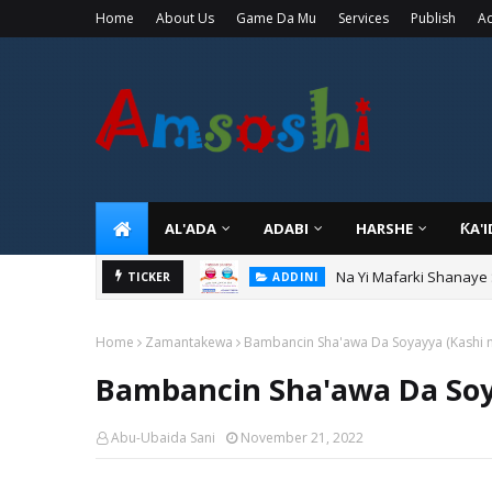
Home
About Us
Game Da Mu
Services
Publish
Ad
AL'ADA
ADABI
HARSHE
ƘA'
Na Yi Mafarki Shanaye
ADDINI
Na Yi Mafarki Ana Bikin
TICKER
ADDINI
Home
Zamantakewa
Bambancin Sha'awa Da Soyayya (Kashi n
Bambancin Sha'awa Da Soya
Abu-Ubaida Sani
November 21, 2022