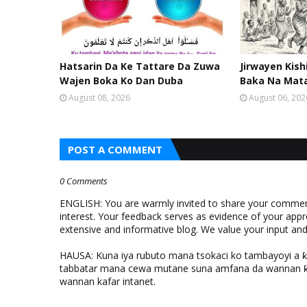
Hatsarin Da Ke Tattare Da Zuwa
Jirwayen Kis
Wajen Boka Ko Dan Duba
Baka Na Mat
August 08, 2026
August 06, 202
POST A COMMENT
0 Comments
ENGLISH: You are warmly invited to share your comments
interest. Your feedback serves as evidence of your appr
extensive and informative blog. We value your input a
HAUSA: Kuna iya rubuto mana tsokaci ko tambayoyi a 
tabbatar mana cewa mutane suna amfana da wannan ƙo
wannan kafar intanet.