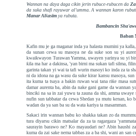
Wannan na
ɗ
aya daga cikin jerin rubuce-rubucen da
Za
da suka shafi rayuwar al’umma. A wannan karon rubutu
Manar Al
ƙ
asim
ya rubuta.
Bambancin Sha'aw
Baban 
Kafin mu je ga maganar inda ya halasta mumini ya kall
da sunan cewa su masoya ne da suke son su yi aure
kwaikwayon Turawan Yamma, uwayen yarinya su yi biris d
ƙ
ila ma har a dakinsa, 'yan birni ma sukan tafi silma, fi
garinta takan yi wai ta tafi wurin masoyi ko inda za ta s
ni da idona na ga wasu da suke kirar kansu masoya, sun t
ita kuma ta tsaya a bakin ruwan wai tana ri
ƙ
e masa sut
damar aurenta ba, abin da nake gani game da wannan ya k
binciki na sa in zai yuwu ta zauna da shi, amma uwaye
nufin sun tabbatar da cewa Shedan ya mutu kenan, ko b
wadan da ya san ba su da wata kariya ta masamman.
Sakaci irin wannan babu ko shakka takan zo da mumm
tura diyarsu cikin matsalar da za ta ragargaza 'yammat
saurayin barawo ne? Ko mayaudari ne? Abin haushi za k
kuma da zai sake nema tabbas za a ba shi, wani an san 