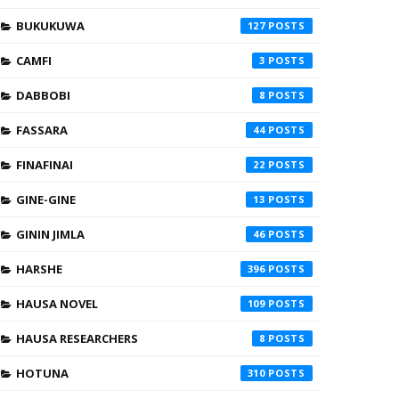
BUKUKUWA
127
CAMFI
3
DABBOBI
8
FASSARA
44
FINAFINAI
22
GINE-GINE
13
GININ JIMLA
46
HARSHE
396
HAUSA NOVEL
109
HAUSA RESEARCHERS
8
HOTUNA
310