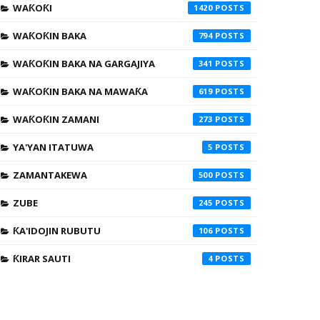
WAƘOƘI
1420
WAƘOƘIN BAKA
794
WAƘOƘIN BAKA NA GARGAJIYA
341
WAƘOƘIN BAKA NA MAWAƘA
619
WAƘOƘIN ZAMANI
273
YA'YAN ITATUWA
5
ZAMANTAKEWA
500
ZUBE
245
ƘA'IDOJIN RUBUTU
106
ƘIRAR SAUTI
4