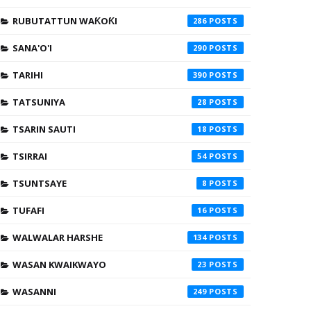
RUBUTATTUN WAƘOƘI
286
SANA'O'I
290
TARIHI
390
TATSUNIYA
28
TSARIN SAUTI
18
TSIRRAI
54
TSUNTSAYE
8
TUFAFI
16
WALWALAR HARSHE
134
WASAN KWAIKWAYO
23
WASANNI
249