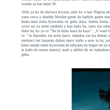
wanda ya kai minti 30.
Abin ya ba da sha'awa
ƙ
warai, ashe ko a nan Nigeria 
yana cewa a sharhin Muslim game da hadisin ganin mac
fuska tana nuna kyawunta ne gaba daya, hannu kuma ya
cewa sai ya nemi yardarta a kan haka ba, yana iya sata
duba ba, ko ya ce "Na fa duba kaza da kaza". _A wani
ce " In dayanku zai nemi mace, matu
ƙ
ar zai iya duban 
mislunci bai haramta duban mace kafin a aure ta ba, sa
hana namiji sanin kyawunta da lafiyarta da hujjar sai ya a
ta kallo da sunan masoyi, asali a addini shi ne tsakait
gaba.