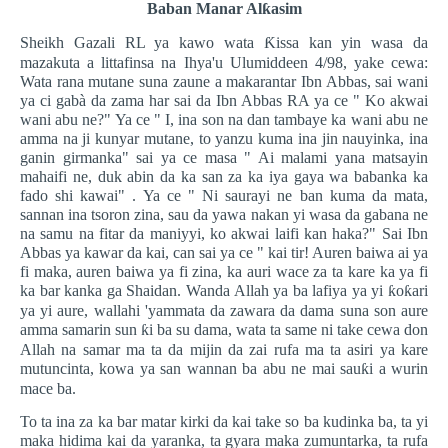
Baban Manar Al
ƙ
asim
Sheikh Gazali RL ya kawo wata
Ƙ
issa kan yin wasa da
mazakuta a littafinsa na Ihya'u Ulumiddeen 4/98, yake cewa:
Wata rana mutane suna zaune a makarantar Ibn Abbas, sai wani
ya ci gabà da zama har sai da Ibn Abbas RA ya ce " Ko akwai
wani abu ne?" Ya ce " I, ina son na dan tambaye ka wani abu ne
amma na ji kunyar mutane, to yanzu kuma ina jin nauyinka, ina
ganin girmanka" sai ya ce masa " Ai malami yana matsayin
mahaifi ne, duk abin da ka san za ka iya gaya wa babanka ka
fado shi kawai" . Ya ce " Ni saurayi ne ban kuma da mata,
sannan ina tsoron zina, sau da yawa nakan yi wasa da gabana ne
na samu na fitar da maniyyi, ko akwai laifi kan haka?" Sai Ibn
Abbas ya kawar da kai, can sai ya ce " kai tir! Auren baiwa ai ya
fi maka, auren baiwa ya fi zina, ka auri wace za ta kare ka ya fi
ka bar kanka ga Shaidan. Wanda Allah ya ba lafiya ya yi
ƙ
o
ƙ
ari
ya yi aure, wallahi 'yammata da zawara da dama suna son aure
amma samarin sun
ƙ
i ba su dama, wata ta same ni take cewa don
Allah na samar ma ta da mijin da zai rufa ma ta asiri ya kare
mutuncinta, kowa ya san wannan ba abu ne mai sau
ƙ
i a wurin
mace ba.
To ta ina za ka bar matar kirki da kai take so ba kudinka ba, ta yi
maka hidima kai da yaranka, ta gyara maka zumuntarka, ta rufa