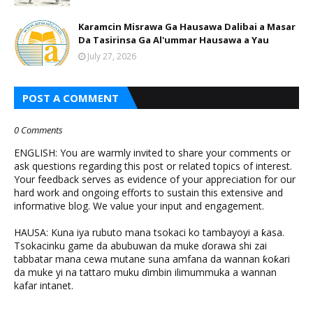
Karamcin Misrawa Ga Hausawa Dalibai a Masar
Da Tasirinsa Ga Al'ummar Hausawa a Yau
July 27, 2026
POST A COMMENT
0 Comments
ENGLISH: You are warmly invited to share your comments or
ask questions regarding this post or related topics of interest.
Your feedback serves as evidence of your appreciation for our
hard work and ongoing efforts to sustain this extensive and
informative blog. We value your input and engagement.
HAUSA: Kuna iya rubuto mana tsokaci ko tambayoyi a ƙasa.
Tsokacinku game da abubuwan da muke ɗorawa shi zai
tabbatar mana cewa mutane suna amfana da wannan ƙoƙari
da muke yi na tattaro muku ɗimbin ilimummuka a wannan
kafar intanet.