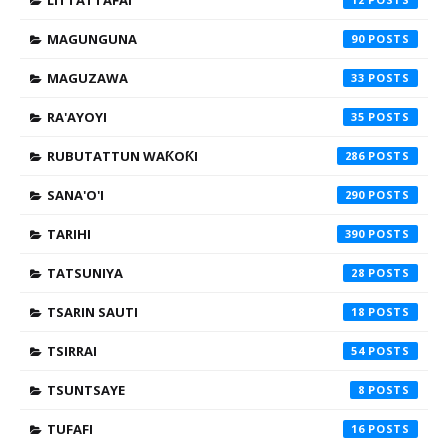
LITTATTAFAI
MAGUNGUNA
90
MAGUZAWA
33
RA'AYOYI
35
RUBUTATTUN WAƘOƘI
286
SANA'O'I
290
TARIHI
390
TATSUNIYA
28
TSARIN SAUTI
18
TSIRRAI
54
TSUNTSAYE
8
TUFAFI
16