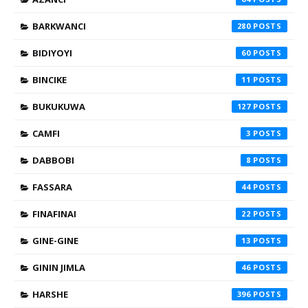
BARKWANCI
280
BIDIYOYI
60
BINCIKE
11
BUKUKUWA
127
CAMFI
3
DABBOBI
8
FASSARA
44
FINAFINAI
22
GINE-GINE
13
GININ JIMLA
46
HARSHE
396