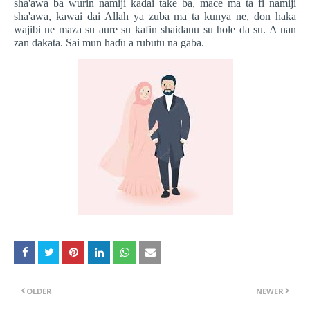
sha'awa ba wurin namiji kadai take ba, mace ma ta fi namiji
sha'awa, kawai dai Allah ya zuba ma ta kunya ne, don haka
wajibi ne maza su aure su kafin shaidanu su hole da su. A nan
zan dakata. Sai mun ha
ɗ
u a rubutu na gaba.
OLDER
NEWER