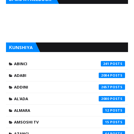
ƘUNSHIYA
ABINCI
241
ADABI
2084
ADDINI
2657
AL'ADA
2080
ALMARA
12
AMSOSHI TV
15
AZANCI
64