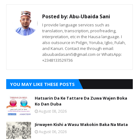
Posted by:
Abu-Ubaida Sani
I provide language services such as
translation, transcription, proofreading,
interpretation, etc in the Hausa language. I
also outsource in Pidgin, Yoruba, Igbo, Fulah,
and Kanuri. Contact me through email:
abuubaidasani5@gmail.com or WhatsApp:
+2348133529736
YOU MAY LIKE THESE POSTS
Hatsarin Da Ke Tattare Da Zuwa Wajen Boka
Ko Dan Duba
August 08, 2026
Jirwayen Kishi a Wasu Wakokin Baka Na Mata
August 06, 2026