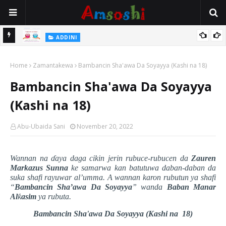
 Gudu
ADDINI
Na Yi Mafarki Ana Bikina, Kafin A Daura Aure Sai Na Farka
Home
Zamantakewa
Bambancin Sha'awa Da Soyayya (Kashi na 18)
Bambancin Sha'awa Da Soyayya
(Kashi na 18)
Abu-Ubaida Sani
November 20, 2022
Wannan na
ɗ
aya daga cikin jerin rubuce-rubucen da
Zauren
Markazus Sunna
ke samarwa kan batutuwa daban-daban da
suka shafi rayuwar al’umma. A wannan karon rubutun ya shafi
“
Bambancin Sha’awa Da Soyayya
” wanda
Baban Manar
Al
ƙ
asim
ya rubuta
.
Bambancin Sha'awa Da
Soyayya
(Kashi na
18)