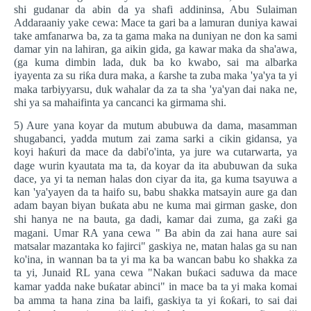
shi gudanar da abin da ya shafi addininsa, Abu Sulaiman
Addaraaniy yake cewa: Mace ta gari ba a lamuran duniya kawai
take amfanarwa ba, za ta gama maka na duniyan ne don ka sami
damar yin na lahiran, ga aikin gida, ga kawar maka da sha'awa,
(ga kuma dimbin lada, duk ba ko kwabo, sai ma albarka
iyayenta za su ri
ƙ
a dura maka, a
ƙ
arshe ta zuba maka 'ya'ya ta yi
maka tarbiyyarsu, duk wahalar da za ta sha 'ya'yan dai naka ne,
shi ya sa mahaifinta ya cancanci ka girmama shi.
5) Aure yana koyar da mutum abubuwa da dama, masamman
shugabanci, yadda mutum zai zama sarki a cikin gidansa, ya
koyi ha
ƙ
uri da mace da dabi'o'inta, ya jure wa cutarwarta, ya
dage wurin kyautata ma ta, da koyar da ita abubuwan da suka
dace, ya yi ta neman halas don ciyar da ita, ga kuma tsayuwa a
kan 'ya'yayen da ta haifo su, babu shakka matsayin aure ga dan
adam bayan biyan bu
ƙ
ata abu ne kuma mai girman gaske, don
shi hanya ne na bauta, ga dadi, kamar dai zuma, ga za
ƙ
i ga
magani. Umar RA yana cewa " Ba abin da zai hana aure sai
matsalar mazantaka ko fajirci" gaskiya ne, matan halas ga su nan
ko'ina, in wannan ba ta yi ma ka ba wancan babu ko shakka za
ta yi, Junaid RL yana cewa "Nakan bu
ƙ
aci saduwa da mace
kamar yadda nake bu
ƙ
atar abinci" in mace ba ta yi maka komai
ba amma ta hana zina ba laifi, gaskiya ta yi
ƙ
o
ƙ
ari, to sai dai