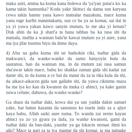
maka asiri, amma ka koma kana holewa da 'ya'yan jama'a ko ka
kama takin hannunka? Koda yake likitoci da dama sun
ƙ
aryata
cewa takin hannu yana kawo matsalar mazakuta, mace kuma
yana rage
ƙ
arfin matantakarta, sun ce ba ya sa komai, sai dai in
ya yi yawa yakan kawo sanyin mutum, to me aka yi kenan?
Duk abin da ka ji shari'a ta hana tabbas ba ka rasa shi da
matsala, mafita a wannan bala'in kawai mutum ya yi aure, yana
ma iya jifar tsuntsu biyu da dutse daya.
4) Abu na gaba kuma shi ne harkokin ciki, tsaftar gida da
makwanci, da wanke-wanke da samo hanyoyin hutu da
sauransu, ban da wannan ma, in da mutum zai rasa samun
sha'awar takin mace, babu ko shakka zaman gida shi kadai zai
dame shi, in da kuma a ce bai da matar da za ta ri
ƙ
a kula da shi,
da aikace-aikacen gida sun gallabe shi, da yawa cikinmu maza
ba ma iya ko kau da kwanon da muka ci abinci, ya kake ganin
zuwa cefane, dahuwa, da wanke-wanke?
Ga shara da tsaftar daki, kowa dai ya san yadda dakin samari
yake, bar batun
ƙ
azanta da sauransu ko tsarin inda za a ajiye
kaya babu, Allah sarki aure zuma. To wanda zai nemo kayan
abinci ya zo ya gyara ya dafa, ya wanke kwanoni, gami da
tsaftar daki da ban-daki, yaushe ya ga lokacin neman ilimi ko
aiki? Mace ta gari za ta iya mantar da shi komai, ta ma taimake