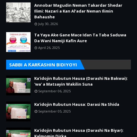
Annobar Magudin Neman Takardar Shedar
Ilimi: Nazari a Kan Al’adar Neman Ilimin
Bahaushe
July 30, 2026
Ta Yaya Ake Gane Mace Idan Ta Taba Saduwa
Da Wani Namiji Kafin Aure
April 26, 2025
SABBI A ƘARƘASHIN BIDIYOYI
Ka'idojin Rubutun Hausa (Darashi Na Bakwai):
'wa' a Matsayin Wakilin Suna
September 06, 2025
Ka'idojin Rubutun Hausa: Darasi Na Shida
September 05, 2025
Ka'idojin Rubutun Hausa (Darashi Na Biyar):
Kalmomin Dirka