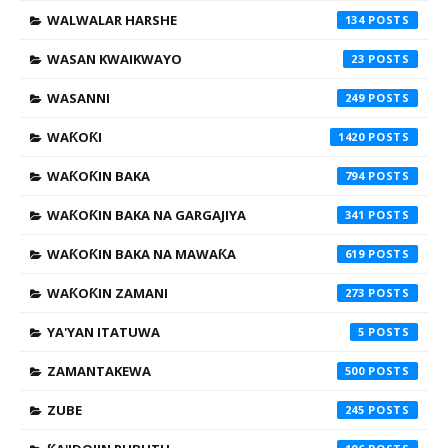
WALWALAR HARSHE
134
WASAN KWAIKWAYO
23
WASANNI
249
WAƘOƘI
1420
WAƘOƘIN BAKA
794
WAƘOƘIN BAKA NA GARGAJIYA
341
WAƘOƘIN BAKA NA MAWAƘA
619
WAƘOƘIN ZAMANI
273
YA'YAN ITATUWA
5
ZAMANTAKEWA
500
ZUBE
245