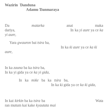
Wazirin
Ɗ
anduna
Adamu
Ɗ
anmaraya
Da
matarka
anai maka
dariya,
In ka
yi aure
ya ce
ka
yi aure
,
Yara
gwauron
bai
tsira
ba,
In ka
ƙ
i aure
ya ce
ka
ƙ
i
aure
,
In ka
zauna
ba ka
tsira
ba,
In ka yi gida ya ce
ka yi gida
,
In ka
mi
ƙ
e
ba ka
tsira
ba,
In ka
ƙ
i gida ya ce
ka
ƙ
i gida
,
In kai
kirkin
ba ka
tsira
ba
Wata
ran mutum kai kake
kyautata mai