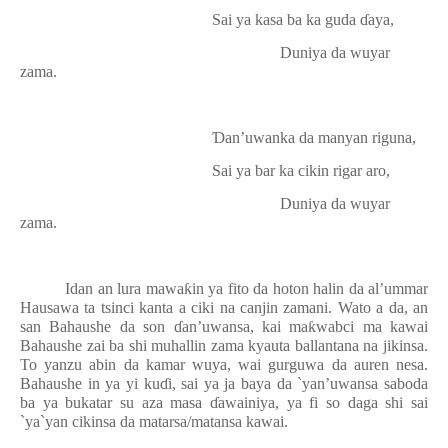
Sai ya kasa ba ka guda
ɗ
aya,
Duniya da wuyar
zama.
Ɗ
an’uwanka da manyan riguna,
Sai ya bar ka cikin rigar aro,
Duniya da wuyar
zama.
Idan an lura mawa
ƙ
in ya fito da hoton halin da al’ummar
Hausawa ta tsinci kanta a ciki na canjin zamani. Wato a da, an
san Bahaushe da son
ɗ
an’uwansa, kai ma
ƙ
wabci ma kawai
Bahaushe zai ba shi muhallin zama kyauta ballantana na jikinsa.
To yanzu abin da kamar wuya, wai gurguwa da auren nesa.
Bahaushe in ya yi ku
ɗ
i, sai ya ja baya da `yan’uwansa saboda
ba ya bukatar su aza masa
ɗ
awainiya, ya fi so daga shi sai
`ya`yan cikinsa da matarsa/matansa kawai.