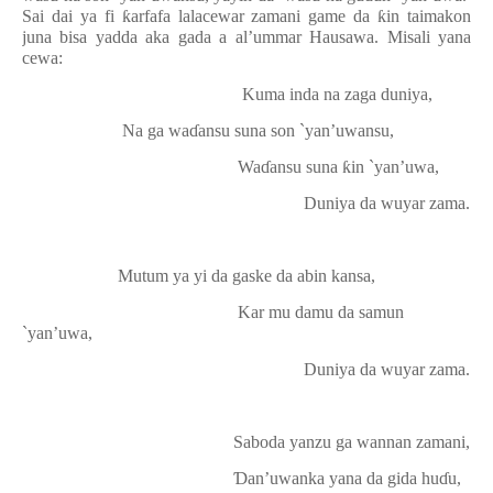
Sai dai ya fi
ƙ
arfafa lalacewar zamani game da
ƙ
in taimakon
juna bisa yadda aka gada a al’ummar Hausawa. Misali yana
cewa:
Kuma inda na zaga duniya,
Na ga wa
ɗ
ansu suna son `yan’uwansu,
Wa
ɗ
ansu suna
ƙ
in `yan’uwa,
Duniya da wuyar zama.
Mutum ya yi da gaske da abin kansa,
Kar mu damu da samun
`yan’uwa,
Duniya da wuyar zama.
Saboda yanzu ga wannan zamani,
Ɗ
an’uwanka yana da gida hu
ɗ
u,