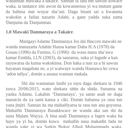
wa
ɗ
annan mawa
ƙ
a a ta
ƙ
aice. Sannan ta fara bin sawun kowace
wa
ƙ
a, ta tantance irin awon da kowannensu yi wa mutum game
da halinsa mai wuyar sha’ani. Daga bisani sai a kwatanta
wa
ƙ
o
ƙ
in a faifan nazarin Adabi, a gane yadda suka zama
Ɗ
anjuma da
Ɗ
anjummai.
1.0 Mawa
ƙ
i
Ɗ
anmaraya a Ta
ƙ
aice
.
Marigayi Adamu
Ɗ
anmaraya Jos dai fitaccen mawa
ƙ
i ne
wanda manazarta Adabin Hausa kamar Daba H.A (1978) da
Gusau (1996) da Furniss, G (1996)
da wasu masu sha’awa
kamar Emilda, I.I.N (2003), da sauransu, suka yi lugude a kan
rayuwarsa da kuma wa
ƙ
o
ƙ
insa. Don haka a nan za a bi sawun
bayanan magabata ne, a yi waiwaye wanda Hausawa ke cewa
‘adon tafiya’, domin a assasa wannan ma
ƙ
ala.
Shi dai wannanan fasihi ya rayu daga shekara ta 1946
zuwa 20/06/2015, wato shekara sittin da shida. Sunansa na
yanka Adamu. La
ƙ
abin ‘
Ɗ
anmaraya’, ya samo asali ne daga
maraicin da ya sami kansa a ciki. Domin babansa ya rasu tun
yana jinjiri. Sannan ita ma mahaifiyarsa ta rasu tun ana goyonsa.
Mahaifin
Ɗ
anmaraya Basakkwace ne wanda aka san shi da
suna Malam Wayya. A bisa asali
Ɗ
anmaraya a fagen wa
ƙ
a ba
haye ya yi ba, domin kuwa
mahaifin nasa maka
ɗ
in fada ne
wanda yake yi wa Sarkin
Ɓ
ukur Alhaji Muhammadu wa
ƙ
a.