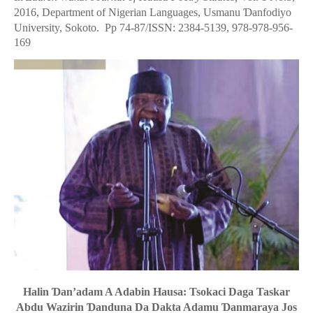
2016, Department of Nigerian
Languages, Usmanu
Ɗ
anfodiyo
University, Sokoto. Pp 74-87/ISSN: 2384-5139
,
978-978-956-
169
Halin
Ɗ
an’adam A Adabin Hausa: Tsokaci Daga Taskar
Abdu Wazirin
Ɗ
anduna Da Dakta Adamu
Ɗ
anmaraya Jos