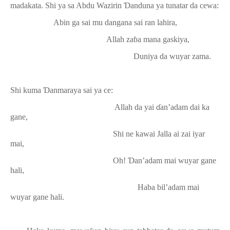
madakata. Shi ya sa Abdu Wazirin
Ɗ
anduna ya tunatar da cewa:
Abin ga sai mu dangana sai ran lahira,
Allah za
ɓ
a mana gaskiya,
Duniya da wuyar zama.
Shi kuma
Ɗ
anmaraya sai ya ce:
Allah da yai
ɗ
an’adam dai ka
gane,
Shi ne kawai Jalla ai zai iyar
mai,
Oh!
Ɗ
an’adam mai wuyar gane
hali,
Haba bil’adam mai
wuyar gane hali.