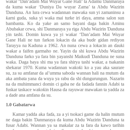
wa
ƙ
ar ‘
Ɗ
an’adam Mai Wuyar Gane Hali’ ta Adamu
Ɗ
anmaraya
da kuma wa
ƙ
ar ‘Duniya Da wuyar Zama’ ta Abdu Wazirin
Ɗ
anduna. An lura cewa wa
ɗ
annan mawa
ƙ
a sun yi zamaninsu a
ƙ
arni guda, suka yi wa
ƙ
a mai turke iri
ɗ
aya, amma salon sun
bambanta. Ko da yake an samo bayani daga bakin Aminu
Abubakar cewa, shi
Ɗ
anmaraya ya riga Abdu Wazirin
Ɗ
anduna
yin tashi. Domin kuwa ya yi wa
ƙ
ar ‘
Ɗ
an’adam Mai Wuyar
Gane Hali ne tun farkon lokacin da aka bu
ɗ
e gidan rediyon
Tarayya na Kaduna a 1962. An nuna cewa a lokacin an
ɗ
auki
wa
ƙ
ar a faifen garmaho ne. Yayin da shi kuwa Abdu Wazirin
Ɗ
anduna farko ya fara bin yayanshi Maiku
ɗ
i
Ɗ
anduna ne suna
wa
ƙ
a. Daga baya shi ma ya fara shirya tashi wa
ƙ
ar, a tsakanin
shekarar 1970. Kuma wa
ɗ
annan wa
ƙ
o
ƙ
i ko a yau aka saurare
su, za su amfanar da al’umma saboda wannan hali na mutum da
aka ambata yana da wuya ya rabu da shi
ɗ
ungurungun. Nazarin
na da muhimmanci domin ci gaba ne da fa
ɗ
a
ɗ
a fannin Adabi ta
fuskar taskace wa
ƙ
o
ƙ
in Hausa da rayuwar mawa
ƙ
an ta yadda za
a da
ɗ
e ana amfana da su.
1.0 Gabatarwa
Kamar yadda aka fa
ɗ
a, za a yi tsokaci game da halin mutum
ne daga bakin
Ɗ
anmaraya da kuma Abdu Wazirin
Ɗ
anduna ta
fusar Adabi. Wannan ya sa ma
ƙ
alar za ta fara da kawo tarihin