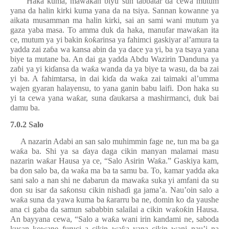
Haka kuma, mawa
ƙ
an biyu sun tabbatar da cewa mutum
yana da halin kirki kuma yana da na tsiya. Sannan kowanne ya
aikata musamman ma halin kirki, sai an sami wani mutum ya
gaza yaba masa. To amma duk da haka, manufar mawa
ƙ
an ita
ce, mutum ya yi bakin
ƙ
o
ƙ
arinsa ya fahimci gaskiyar al’amura ta
yadda zai za
ɓ
a wa kansa abin da ya dace ya yi, ba ya tsaya yana
biye ta mutane ba. An dai ga yadda Abdu Wazirin
Ɗ
anduna ya
za
ɓ
i ya yi ki
ɗ
ansa da wa
ƙ
a wanda da ya biye ta wasu, da ba zai
yi ba. A fahimtarsa, in dai ki
ɗ
a da wa
ƙ
a zai taimaki al’umma
wajen gyaran halayensu, to yana ganin babu laifi. Don haka su
yi ta cewa yana wa
ƙ
ar, suna
ɗ
aukarsa a mashirmanci, duk bai
damu ba.
7.0.2 Salo
A nazarin Adabi an san salo muhimmin fage ne, tun ma ba ga
wa
ƙ
a ba. Shi ya sa
ɗ
aya daga cikin manyan malamai masu
nazarin wa
ƙ
ar Hausa ya ce, “Salo Asirin Wa
ƙ
a.” Gaskiya kam,
ba don salo ba, da wa
ƙ
a ma ba ta samu ba. To, kamar yadda aka
sani salo a nan shi ne dabarun da mawa
ƙ
a suka yi amfani da su
don su isar da sa
ƙ
onsu cikin nisha
ɗ
i ga jama’a. Nau’oin salo a
wa
ƙ
a suna da yawa kuma ba
ƙ
ararru ba ne, domin ko da yaushe
ana ci gaba da samun sababbin salailai a cikin wa
ƙ
o
ƙ
in Hausa.
An bayyana cewa, “Salo a wa
ƙ
a wani irin kandami ne, saboda
kusan kowane furuci a cikin wa
a yana cikin wani nau’i na