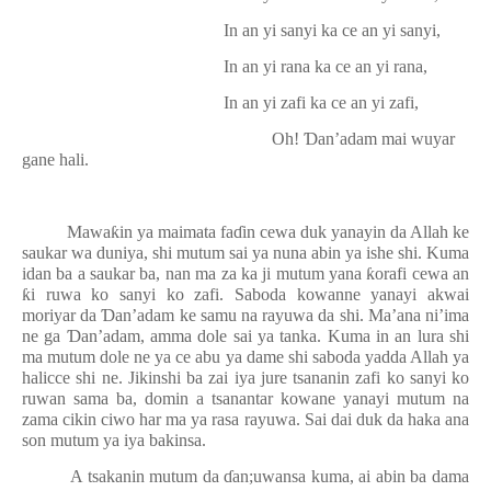
In an yi sanyi ka ce an yi sanyi,
In an yi rana ka ce an yi rana,
In an yi zafi ka ce an yi zafi,
Oh!
Ɗ
an’adam mai wuyar
gane hali.
Mawa
ƙ
in ya maimata fa
ɗ
in cewa duk yanayin da Allah ke
saukar wa duniya, shi mutum sai ya nuna abin ya ishe shi. Kuma
idan ba a saukar ba, nan ma za ka ji mutum yana
ƙ
orafi cewa an
ƙ
i ruwa ko sanyi ko zafi. Saboda kowanne yanayi akwai
moriyar da
Ɗ
an’adam ke samu na rayuwa da shi. Ma’ana ni’ima
ne ga
Ɗ
an’adam, amma dole sai ya tanka. Kuma in an lura shi
ma mutum dole ne ya ce abu ya dame shi saboda yadda Allah ya
halicce shi ne. Jikinshi ba zai iya jure tsananin zafi ko sanyi ko
ruwan sama ba, domin a tsanantar kowane yanayi mutum na
zama cikin ciwo har ma ya rasa rayuwa. Sai dai duk da haka ana
son mutum ya iya bakinsa.
A tsakanin mutum da
ɗ
an;uwansa kuma, ai abin ba dama