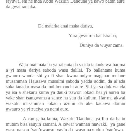
rayuwa, shi ne inda Abdu Wazirin
Ɗ
anduna ya kawo batun aure
da gwaurantaka.
Da matarka anai maka dariya,
Yara gwauron bai tsira ba,
Duniya da wuyar zama.
Wato mai mata ba ya rabauta da sa ido ta tankawa har ma
a yi masa dariya saboda wasu dalilai. To ballantana kuma
gwauro wanda shi ya fi shan kwaramniyar maganar mutane
musamman Hausawa musulmi saboda yadda addini da al’ada
suka tanadar masa da muhimmancin aure. Shi ya sa duk wanda
ya isa a shekaru kuma ya
ɗ
auki tsawon lokaci bai yi auren ba
yake shan tsangwama a zance na yau da kullum. Har ma akwai
wa
ƙ
o
ƙ
i musamman lokacin azumi da ake ka
ɗ
awa domin
gwauro ya yi zuciya ya nemi aure.
A can gaba kuma, Wazirin
Ɗ
anduna ya fito da halin
mutum bisa sauyin zamani. A cewar wannan mawa
ƙ
i,
ya gane
wasu na son `yan’uwansu, yayin da
wasu na gudun `yan’uwa.