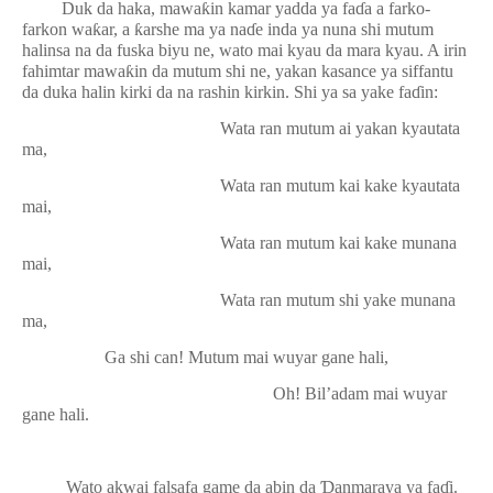
Duk da haka, mawa
ƙ
in kamar yadda ya fa
ɗ
a a farko-
farkon wa
ƙ
ar, a
ƙ
arshe ma ya na
ɗ
e inda ya nuna shi mutum
halinsa na da fuska biyu ne, wato mai kyau da mara kyau. A irin
fahimtar mawa
ƙ
in da mutum shi ne, yakan kasance ya siffantu
da duka halin kirki da na rashin kirkin. Shi ya sa yake fa
ɗ
in:
Wata ran mutum ai yakan kyautata
ma,
Wata ran mutum kai kake kyautata
mai,
Wata ran mutum kai kake munana
mai,
Wata ran mutum shi yake munana
ma,
Ga shi can! Mutum mai wuyar gane hali,
Oh! Bil’adam mai wuyar
gane hali.
Wato akwai falsafa game da abin da
Ɗ
anmaraya ya fa
ɗ
i.