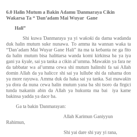
6.0 Halin Mutum a Bakin Adamu
Ɗ
anmaraya Cikin
Wa
ƙ
arsa Ta “
Ɗ
an’adam Mai Wuyar
Gane
Hali”
Shi kuwa
Ɗ
anmaraya ya yi wa
ƙ
o
ƙ
i da dama wa
ɗ
anda
duk halin mutum suke nunawa. To amma ita wannan wa
ƙ
a ta
“
Ɗ
an’adam Mai Wuyar Gane Hali” ita ma ta ke
ɓ
anta ne ga fito
da halin mutum bisa halittarsa wanda komi kirkinsa ba ya iya
gani ya
ƙ
yale, sai ya tanka a cikin al’umma. Mawa
ƙ
in ya fara ne
da tabbatar wa al’umma cewa shi mutum halinshi fa sai Allah
domin Allah da ya halicce shi sai ya lullu
ɓ
e shi da rahama don
ya more rayuwa. Amma duk da haka sai ya tanka. Sai mawa
ƙ
in
ya
ɗ
ora da nuna cewa halin mutum yana ba shi tsoro da firgici
tunda tsakanin abin da Allah ya hukunta ma bai
iya kame
bakinsa yadda ya dace ba.
Ga ta bakin
Ɗ
anmarayan:
Allah Karimun Ganiyyun
Rahimun,
Shi yai dare shi yay yi rana,