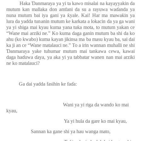
Haka
Ɗ
anmaraya ya yi ta kawo misalai na kayayyakin da
mutum kan mallaka don amfani da su a rayuwa wa
ɗ
anda ya
nuna mutum bai iya gani ya
ƙ
yale. Kai! Har ma mawa
ƙ
in ya
lura da yadda tunanin mutum ke karkata a lokacin da ya ga wani
ya yi shiga mai kyau kuma yana tu
ƙ
a mota, to mutum yakan ce
“Wane mai arziki ne.” Ko kuma daga ganin mutum ba shi da ko
ahu (ko kwabo) kuma kayan jikinsa ma ba masu kyau ba, sai dai
ka ji an ce “Wane matalauci ne.” To a irin wannan muhalli ne shi
Ɗ
anmaraya yake tuhumar mutum mai tankawa cewa, kawai
daga ha
ɗ
uwa
ɗ
aya, ya aka yi ya tabbatar wanen nan mai arziki
ne ko matalauci?
Ga dai yadda fasihin ke fa
ɗ
a:
Wani ya yi riga da wando ko mai
kyau,
Ya yi hula da gare ko mai kyau,
Sannan ka gane shi ya hau wanga mato,