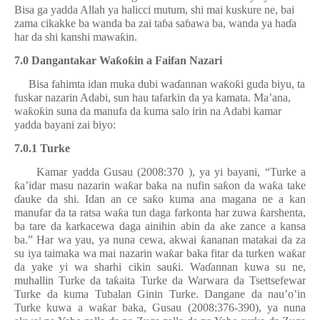
Bisa ga yadda Allah ya halicci mutum, shi mai kuskure ne, bai
zama cikakke ba wanda ba zai ta
ɓ
a sa
ɓ
awa ba, wanda ya ha
ɗ
a
har da shi kanshi mawa
ƙ
in.
7.0 Dangantakar Wa
ƙ
o
ƙ
in a Faifan Nazari
Bisa fahimta idan muka dubi wa
ɗ
annan wa
ƙ
o
ƙ
i guda biyu, ta
fuskar nazarin Adabi, sun hau tafarkin da ya kamata. Ma’ana,
wa
ƙ
o
ƙ
in suna da manufa da kuma salo irin na Adabi kamar
yadda bayani zai biyo:
7.0.1 Turke
Kamar yadda Gusau (2008:370 ), ya yi bayani, “Turke a
ƙ
a’idar masu nazarin wa
ƙ
ar baka na nufin sa
ƙ
on da wa
ƙ
a take
ɗ
auke da shi. Idan an ce sa
ƙ
o kuma ana magana ne a kan
manufar da ta ratsa wa
ƙ
a tun daga farkonta har zuwa
ƙ
arshenta,
ba tare da karkacewa daga ainihin abin da ake zance a kansa
ba.” Har wa yau, ya nuna cewa, akwai
ƙ
ananan matakai da za
su iya taimaka wa mai nazarin wa
ƙ
ar baka fitar da turken wa
ƙ
ar
da yake yi wa sharhi cikin sau
ƙ
i. Wa
ɗ
annan kuwa su ne,
muhallin Turke da ta
ƙ
aita Turke da Warwara da Tsettsefewar
Turke da kuma Tubalan Ginin Turke. Dangane da nau’o’in
Turke kuwa a wa
ƙ
ar baka, Gusau (2008:376-390), ya nuna