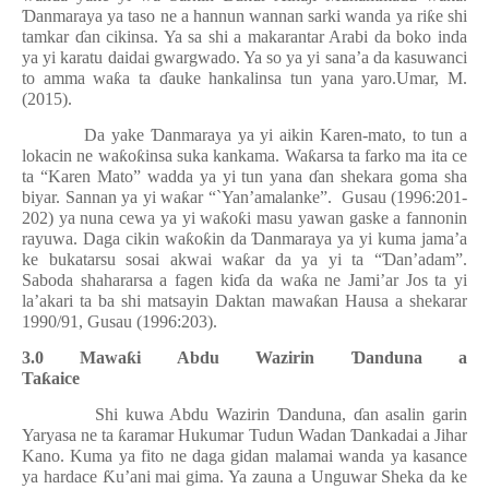
Ɗ
anmaraya ya taso ne a hannun wannan sarki wanda ya ri
ƙ
e shi
tamkar
ɗ
an cikinsa. Ya sa shi a makarantar Arabi da boko inda
ya yi karatu daidai gwargwado. Ya so ya yi sana’a da kasuwanci
to amma wa
ƙ
a ta
ɗ
auke hankalinsa tun yana yaro.Umar, M.
(2015).
Da yake
Ɗ
anmaraya ya yi aikin Karen-mato, to tun a
lokacin ne wa
ƙ
o
ƙ
insa suka kankama. Wa
ƙ
arsa ta farko ma ita ce
ta “Karen Mato” wadda ya yi tun yana
ɗ
an shekara goma sha
biyar. Sannan ya yi wa
ƙ
ar “`Yan’amalanke”.
Gusau (1996:201-
202) ya nuna cewa ya yi wa
ƙ
o
ƙ
i masu yawan gaske a fannonin
rayuwa. Daga cikin wa
ƙ
o
ƙ
in da
Ɗ
anmaraya ya yi kuma jama’a
ke bukatarsu sosai akwai wa
ƙ
ar da ya yi ta “
Ɗ
an’adam”.
Saboda shahararsa a fagen ki
ɗ
a da wa
ƙ
a ne Jami’ar Jos ta yi
la’akari ta ba shi matsayin Daktan mawa
ƙ
an Hausa a shekarar
1990/91, Gusau (1996:203).
3.0 Mawa
ƙ
i Abdu Wazirin
Ɗ
anduna a
Ta
ƙ
aice
Shi kuwa Abdu Wazirin
Ɗ
anduna,
ɗ
an asalin garin
Yaryasa ne ta
ƙ
aramar Hukumar Tudun Wadan
Ɗ
ankadai a Jihar
Kano. Kuma ya fito ne daga gidan malamai wanda ya kasance
ya hardace
Ƙ
u’ani mai gima. Ya zauna a Unguwar Sheka da ke