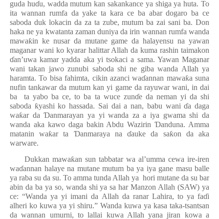
guda hu
ɗ
u, wadda mutum kan sakankance ya shiga ya huta. To
ita wannan rumfa da yake ta kara ce ba abar dogaro ba ce
saboda duk lokacin da za ta zube, mutum ba zai sani ba. Don
haka ne ya kwatanta zaman duniya da irin wannan rumfa wanda
mawa
ƙ
in ke nusar da mutane game da halayensu na yawan
maganar wani ko kyarar halittar Allah da kuma rashin taimakon
ɗ
an’uwa kamar yadda aka yi tsokaci a sama. Yawan Maganar
wani takan jawo zunubi saboda shi ne giba wanda Allah ya
haramta. To bisa fahimta, cikin azanci wa
ɗ
annan mawa
ƙ
a suna
nufin tankawar da mutum kan yi game da rayuwar wani, in dai
ba
ta yabo ba ce, to ba ta wuce zun
ɗ
e da neman yi da shi
saboda
ƙ
yashi ko hassada. Sai dai a nan, babu wani
ɗ
a daga
wa
ƙ
ar da
Ɗ
anmarayan ya yi wanda za a iya gwama shi da
wanda aka kawo daga bakin Abdu Wazirin
Ɗ
anduna. Amma
matanin wa
ƙ
ar ta
Ɗ
anmaraya na
ɗ
auke da sa
ƙ
on da aka
warware.
Dukkan mawa
ƙ
an sun tabbatar wa al’umma cewa ire-iren
wa
ɗ
annan halaye na mutane mutum ba ya iya gane masu balle
ya raba su da su. To amma tunda Allah ya
hori mutane da su bar
abin da ba ya so, wanda shi ya sa har Manzon Allah (SAW) ya
ce: “Wanda ya yi imani da Allah da ranar Lahira, to ya fa
ɗ
i
alheri ko kuwa ya yi shiru.” Wanda kuwa ya kasa taka-tsantsan
da wannan umurni, to lallai kuwa Allah yana jiran kowa a