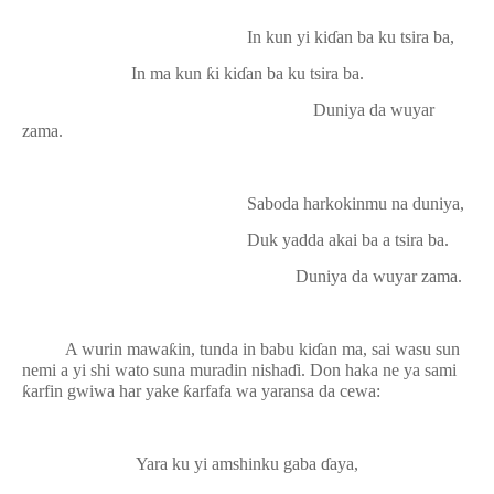
In kun yi ki
ɗ
an ba ku tsira ba,
In ma kun
ƙ
i ki
ɗ
an ba ku tsira ba.
Duniya da wuyar
zama.
Saboda harkokinmu na duniya,
Duk yadda akai ba a tsira ba.
Duniya da wuyar zama.
A wurin mawa
ƙ
in, tunda in babu ki
ɗ
an ma, sai wasu sun
nemi a yi shi wato suna muradin nisha
ɗ
i. Don haka ne ya sami
ƙ
arfin gwiwa har yake
ƙ
arfafa wa yaransa da cewa:
Yara ku yi amshinku gaba
ɗ
aya,