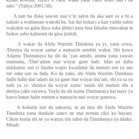
ƙ
salo.” (Yahya 2001:58).
A nan ba duka sawun nau’o’in salon da aka sani za a bi a
za
ƙ
ulo a wa
ɗ
annan wa
ƙ
o
ƙ
i ba. Sai dai tsokaci a kan yadda salon
wa
ƙ
o
ƙ
in na gaba
ɗ
aya suka ji
ɓ
inci juna bisa falsafar mawa
ƙ
an ta
fuskar za
ɓ
o kalmomi da gina jimloli.
A wa
ƙ
ar da Abdu Wazirin
Ɗ
anduna ya yi, yana cewa,
/Duniya da wuyar zama/ a matsayin amshin wa
ƙ
ar. Shi kuwa
Adamu
Ɗ
anmaraya ba shi da `yan amshi, amma yana yawan
maimaita, /
Ɗ
an’adam mai wuyar gane hali/. Idan an duba
dukkansu sun yi fasaha wajen kwa
ɗ
aitar da mutum son ya san
me suke son su fa
ɗ
a. Ko da yake, shi Abdu Wazirin
Ɗ
anduna
fa
ɗ
in halin
ɗ
an’adam da ya gane mai wuyar sha’ani, shi ya sa ya
za
ɓ
i ya ce ‘duniya da wuyar zama’ tunda shi mutum
ɗ
in a
duniya yake rayuwa. Yayin da shi kuma
Ɗ
anmaraya kai tsaye ya
kawo batun halin mutum a matsayin mai wuyar ganewa.
A
ƙ
o
ƙ
arin isar da sa
ƙ
onsu, in an lura shi Abdu Wazirin
Ɗ
anduna yana dun
ƙ
ule zance ne mai neman ciko ko bayani.
Cikon kuma shi ne ya wanzu irin salon da
Ɗ
anmaraya ya
ɗ
auka.
Misali: