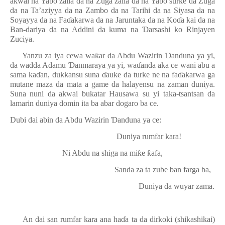
akwai na Yabo zalla da na Zuga zalla da na Yabo surke da Zuga
da na Ta’aziyya da na Zambo da na Tarihi da na Siyasa da na
Soyayya da na Fa
ɗ
akarwa da na Jaruntaka da na Ko
ɗ
a kai da na
Ban-dariya da na Addini da kuma na
Ɗ
arsashi ko Rinjayen
Zuciya.
Yanzu za iya cewa wa
ƙ
ar da Abdu Wazirin
Ɗ
anduna ya yi,
da wadda Adamu
Ɗ
anmaraya ya yi, wa
ɗ
anda aka ce wani abu a
sama ka
ɗ
an, dukkansu suna
ɗ
auke da turke ne na fa
ɗ
akarwa ga
mutane maza da mata a game da halayensu na zaman duniya.
Suna nuni da akwai bukatar Hausawa su yi taka-tsantsan da
lamarin duniya domin ita ba abar dogaro ba ce.
Dubi dai abin da Abdu Wazirin
Ɗ
anduna ya ce:
Duniya rumfar kara!
Ni Abdu na shiga na mi
ƙ
e
ƙ
afa,
Sanda za ta zube ban farga ba,
Duniya da wuyar zama.
An dai san rumfar kara ana ha
ɗ
a ta da dirkoki (shikashikai)