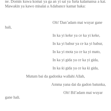
ne. Domin kuwa komai ya ga an yi sai ya furta kalamansa a kai.
Mawa
ƙ
in ya kawo misalai a Adabance kamar haka:
Oh!
Ɗ
an’adam mai wuyar gane
hali,
In ka yi keke ya ce ka yi keke,
In ka yi babur ya ce ka yi babur,
In ka yi mota ya ce ka yi mato,
In ka yi gida ya ce ka yi gida,
In ka
ƙ
i gida ya ce ka
ƙ
i gida,
Mutum bai da gadonka wallahi Allah,
Amma yana dai da gadon batunka,
Oh! Bil’adam mai wuyar
gane hali.