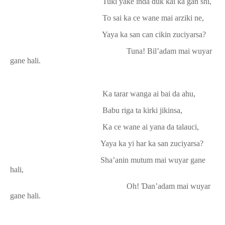
Tu
ƙ
i yake inda duk kai ka gan shi,
To sai ka ce wane mai arziki ne,
Yaya ka san can cikin zuciyarsa?
Tuna! Bil’adam mai wuyar
gane hali.
Ka tarar wanga ai bai da ahu,
Babu riga ta kirki jikinsa,
Ka ce wane ai yana da talauci,
Yaya ka yi har ka san zuciyarsa?
Sha’anin mutum mai wuyar gane
hali,
Oh!
Ɗ
an’adam mai wuyar
gane hali.