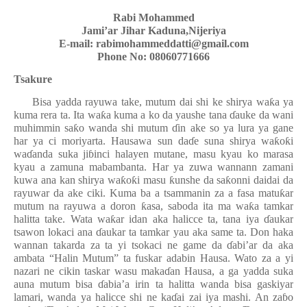
Rabi Mohammed
Jami’ar Jihar Kaduna,Nijeriya
E-mail:
rabimohammeddatti@gmail.com
Phone No: 08060771666
Tsakure
Bisa yadda rayuwa take, mutum dai shi ke shirya wa
ƙ
a ya
kuma rera ta. Ita wa
ƙ
a kuma a ko da yaushe tana
ɗ
auke da wani
muhimmin sa
ƙ
o wanda shi mutum
ɗ
in ake so ya lura ya gane
har ya ci moriyarta. Hausawa sun da
ɗ
e suna shirya wa
ƙ
o
ƙ
i
wa
ɗ
anda suka ji
ɓ
inci halayen mutane, masu kyau ko marasa
kyau a zamuna mabambanta. Har ya zuwa wannann zamani
kuwa ana kan shirya wa
ƙ
o
ƙ
i masu
ƙ
unshe da sa
ƙ
onni daidai da
rayuwar da ake ciki. Kuma ba a tsammanin za a fasa matu
ƙ
ar
mutum na rayuwa a doron
ƙ
asa, saboda ita ma wa
ƙ
a tamkar
halitta take. Wata wa
ƙ
ar idan aka halicce ta, tana iya
ɗ
aukar
tsawon lokaci ana
ɗ
aukar ta tamkar yau aka same ta. Don haka
wannan takarda za ta yi tsokaci ne game da
ɗ
abi’ar da aka
ambata “Halin Mutum” ta fuskar adabin Hausa. Wato za a yi
nazari ne cikin taskar wasu maka
ɗ
an Hausa, a ga yadda suka
auna mutum bisa
ɗ
abia’a irin ta halitta wanda bisa gaskiyar
lamari, wanda ya halicce shi ne ka
ɗ
ai zai iya mashi. An za
ɓ
o