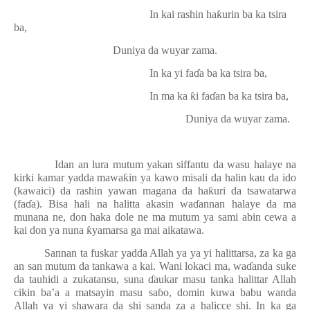
In kai rashin ha
ƙ
urin ba ka tsira
ba,
Duniya da wuyar zama.
In ka yi fa
ɗ
a ba ka tsira ba,
In ma ka
ƙ
i fa
ɗ
an ba ka tsira ba,
Duniya da wuyar zama.
Idan an lura mutum yakan siffantu da wasu halaye na
kirki kamar yadda mawa
ƙ
in ya kawo misali da halin kau da ido
(kawaici) da rashin yawan magana da ha
ƙ
uri da tsawatarwa
(fa
ɗ
a). Bisa hali na halitta akasin wa
ɗ
annan halaye da ma
munana ne, don haka dole ne ma mutum ya sami abin cewa a
kai don ya nuna
ƙ
yamarsa ga mai aikatawa.
Sannan ta fuskar yadda Allah ya ya yi halittarsa, za ka ga
an san mutum da tankawa a kai. Wani lokaci ma, wa
ɗ
anda suke
da tauhidi a zukatansu, suna
ɗ
aukar masu tanka halittar Allah
cikin ba’a a matsayin masu sa
ɓ
o, domin kuwa babu wanda
Allah ya yi shawara da shi sanda za a halicce shi. In ka ga