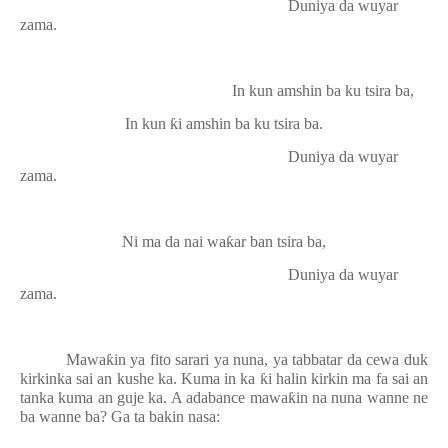
Duniya da wuyar
zama.
In kun amshin ba ku tsira ba,
In kun
ƙ
i amshin ba ku tsira ba.
Duniya da wuyar
zama.
Ni ma da nai wa
ƙ
ar ban tsira ba,
Duniya da wuyar
zama.
Mawa
ƙ
in ya fito sarari ya nuna, ya tabbatar da cewa duk
kirkinka sai an kushe ka. Kuma in ka
ƙ
i halin kirkin ma fa sai an
tanka kuma an guje ka. A adabance mawa
ƙ
in na nuna wanne ne
ba wanne ba? Ga ta bakin nasa: