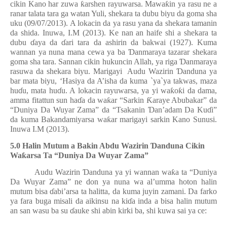
cikin Kano har zuwa
ƙ
arshen rayuwarsa. Mawa
ƙ
in ya rasu ne a
ranar talata tara ga watan Yuli, shekara ta dubu biyu da goma sha
uku (09/07/2013). A lokacin da ya rasu yana da shekara tamanin
da shida. Inuwa, I.M (2013). Ke nan an haife shi a shekara ta
dubu
ɗ
aya da
ɗ
ari tara da ashirin da bakwai (1927). Kuma
wannan ya nuna mana cewa ya ba
Ɗ
anmaraya tazarar shekara
goma sha tara. Sannan cikin hukuncin Allah, ya riga
Ɗ
anmaraya
rasuwa da shekara biyu. Marigayi
Audu Wazirin
Ɗ
anduna ya
bar mata biyu, ‘Hasiya da A’isha da kuma `ya`ya takwas, maza
hu
ɗ
u, mata hu
ɗ
u. A lokacin rayuwarsa, ya yi wa
ƙ
o
ƙ
i da dama,
amma fitattun sun ha
ɗ
a da wa
ƙ
ar “Sarkin
Ƙ
araye Abubakar” da
“Duniya Da Wuyar Zama” da “Tsakanin
Ɗ
an’adam Da Ku
ɗ
i”
da kuma Bakandamiyarsa wa
ƙ
ar marigayi sarkin Kano Sunusi.
Inuwa I.M (2013).
5.0 Halin Mutum a Bakin Abdu Wazirin
Ɗ
anduna Cikin
Wa
ƙ
arsa Ta “Duniya Da Wuyar Zama”
Audu Wazirin
Ɗ
anduna ya yi wannan wa
ƙ
a ta “Duniya
Da Wuyar Zama” ne don ya nuna wa al’umma hoton halin
mutum bisa
ɗ
abi’arsa ta halitta, da kuma juyin zamani. Da farko
ya fara buga misali da aikinsu na ki
ɗ
a inda a bisa halin mutum
an san wasu ba su
ɗ
auke shi abin kirki ba, shi kuwa sai ya ce: