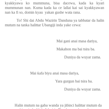
kyakkyawa ko mummuna, bisa dacewa, kada ka kyari
mummunan nan. Kuma kada ka ce lallai kai sai kyakkyawan
nan ka fi so, domin kyau
yakan gushe wata rana.
To! Shi dai Abdu Wazirin
Ɗ
anduna ya tabbatar da halin
mutum na tanka halittar Ubangiji inda yake cewa:
Mai gani anai masa dariya,
Makahon ma bai tsira ba.
Duniya da wuyar zama.
Mai
ƙ
afa biyu anai masa dariya,
Yara gurgun bai tsira ba.
Duniya da wuyar zama.
Halin mutum na gaba wanda ya ji
ɓ
inci halittar mutum da