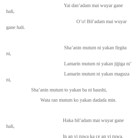
Yai
ɗ
an’adam mai wuyar gane
hali,
O’o! Bil’adam mai wuyar
gane hali.
Sha’anin mutum ni yakan firgita
ni,
Lamarin mutum ni yakan jijjiga ni’
Lamarin mutum ni yakan maguza
ni,
Sha’anin mutum to yakan ba ni haushi,
Wata ran mutum ko yakan da
ɗ
a
ɗ
a min.
Haka bil’adam mai wuyar gane
hali,
In an yi ruwa ka ce an yi ruwa,