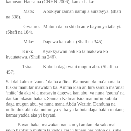
ƙ
amusun Hausa na (CNHN 2006), kamar haka:
Mata:
Abokiyar zaman namiji a auratayya. (shafi
na 338).
Gwauro:
Mutum da ba shi da aure bayan ya ta
ɓ
a yi.
(Shafi na 184).
Mi
ƙ
e:
Dagewa kan abu. (Shafi na 345).
Kirki:
Kyakkyawan hali ko taimakawa ko
kyautatawa. (Shafi na 246).
Tsira:
Ku
ɓ
uta daga wani mugun abu. (Shafi na
457).
Sai dai kalmar ‘zauna’ da ba a fito a
Ƙ
amusun da ma’anarta ta
fuskar manufar mawa
ƙ
in ba. Amma idan an lura samun ma’anar
‘mi
ƙ
e’ da aka yi a matsayin dagewa kan abu, ya nuna ‘zauna’ na
ɗ
aukar
akasin hakan. Sannan Kalmar tsira mai nufin ku
ɓ
uta
daga mugun abu, ya nuna mana Abdu Wazirin
Ɗ
anduna na
nufin duk abin da mutum ya yi ba ya ku
ɓ
uta daga bakin mutane,
kamar yadda aka yi bayani.
Bayan haka, mawa
ƙ
an nan sun yi amfani da salo mai
jawo hankalin mutum ta yadda zai yi tunani har hoton da
suke