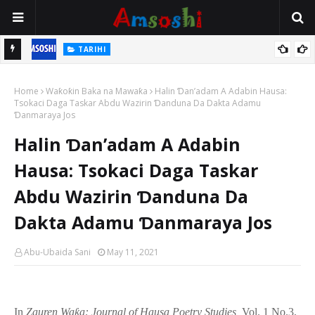
TARIHI
n
Shin Fulani Asalinsu Daga Najeriya Ne? Ga Tarihin da Yawancin
Home
Mutane Ba Su Taba Ji Ba
Waƙoƙin Baka na Mawaƙa
Halin Ɗan’adam A Adabin Hausa:
Tsokaci Daga Taskar Abdu Wazirin Ɗanduna Da Dakta Adamu
Ɗanmaraya Jos
Halin Ɗan’adam A Adabin
Hausa: Tsokaci Daga Taskar
Abdu Wazirin Ɗanduna Da
Dakta Adamu Ɗanmaraya Jos
Abu-Ubaida Sani
May 11, 2021
In
Zauren Wa
ƙ
a
:
Journal of Hausa Poetry Studies,
Vol
. 1 No.3,