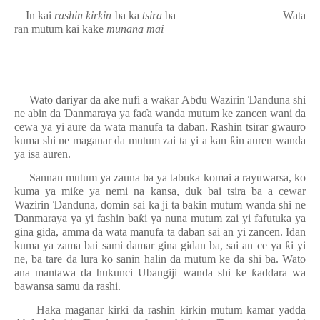
In kai
rashin kirkin
ba ka
tsira
ba
Wata
ran mutum kai kake
munana mai
Wato dariyar da ake nufi a wa
ƙ
ar Abdu Wazirin
Ɗ
anduna shi
ne abin da
Ɗ
anmaraya ya fa
ɗ
a wanda mutum ke zancen wani da
cewa ya yi aure da wata manufa ta daban. Rashin tsirar gwauro
kuma shi ne maganar da mutum zai ta yi a kan
ƙ
in auren wanda
ya isa auren.
Sannan mutum ya zauna ba ya ta
ɓ
uka komai a rayuwarsa, ko
kuma ya mi
ƙ
e ya nemi na kansa, duk bai tsira ba a cewar
Wazirin
Ɗ
anduna, domin sai ka ji ta bakin mutum wanda shi ne
Ɗ
anmaraya ya yi fashin ba
ƙ
i ya nuna mutum zai yi fafutuka ya
gina gida, amma da wata manufa ta daban sai an yi zancen. Idan
kuma ya zama bai sami damar gina gidan ba, sai an ce ya
ƙ
i yi
ne, ba tare da lura ko sanin halin da mutum ke da shi ba. Wato
ana mantawa da hukunci Ubangiji wanda shi ke
ƙ
addara wa
bawansa samu da rashi.
Haka maganar kirki da rashin kirkin mutum kamar yadda