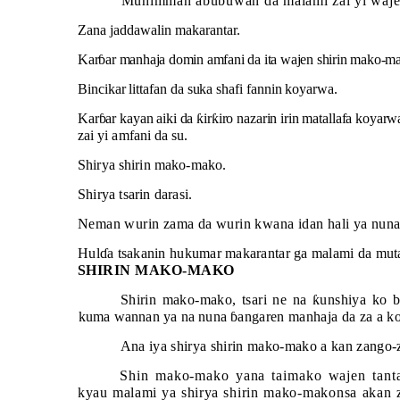
Muhimman abubuwan da malami zai yi waje
Zana jaddawalin makarantar.
Kar
ɓ
ar manhaja domin amfani da ita wajen shirin mako-m
Bincikar littafan da suka shafi fannin koyarwa.
Kar
ɓ
ar kayan aiki da
ƙ
ir
ƙ
iro nazarin irin matallafa koyarw
zai yi amfani da su.
Shirya shirin mako-mako.
Shirya tsarin darasi.
Neman wurin zama da wurin kwana idan hali ya nuna
Hul
ɗ
a tsakanin hukumar makarantar ga malami da muta
SHIRIN MAKO-MAKO
Shirin mako-mako, tsari ne na
ƙ
unshiya ko 
kuma wannan ya na nuna
ɓ
angaren manhaja da za a 
Ana iya shirya shirin mako-mako a kan zango
Shin mako-mako yana taimako wajen tanta
kyau malami ya shirya
shirin mako-makonsa akan 