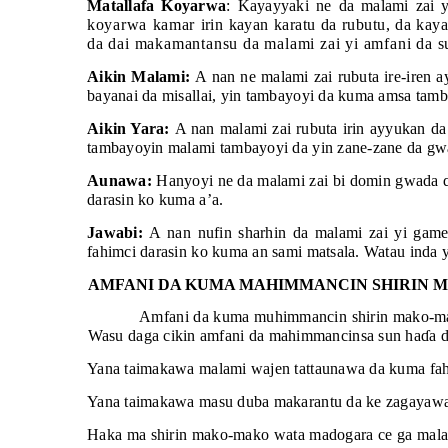
Matallafa Koyarwa
: Kayayyaki ne da malami zai 
koyarwa kamar
irin kayan karatu da rubutu, da kay
da dai makamantansu da malami zai yi amfani da s
Aikin Malami:
A nan ne malami zai rubuta ire-iren a
bayanai da misallai, yin tambayoyi da kuma amsa tamb
Aikin Yara:
A nan malami zai rubuta irin ayyukan da
tambayoyin malami tambayoyi da yin zane-zane da gw
Aunawa:
Hanyoyi ne da malami zai bi domin gwada
darasin ko kuma a’a.
Jawabi:
A nan nufin sharhin da malami zai yi gam
fahimci darasin ko kuma an sami matsala. Watau inda ya
AMFANI DA KUMA MAHIMMANCIN SHIRIN 
Amfani da kuma muhimmancin shirin mako-mak
Wasu daga cikin amfani da mahimmancinsa sun ha
ɗ
a 
Yana taimakawa malami wajen tattaunawa da kuma fah
Yana taimakawa masu duba makarantu da ke zagayawa 
Haka ma shirin mako-mako wata madogara ce ga malami