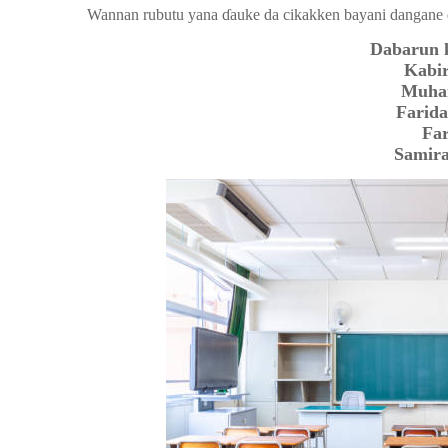
Wannan rubutu yana
ɗauke da cikakken bayani dangane 
Dabarun 
Kabir
Muha
Farida
Fa
Samir