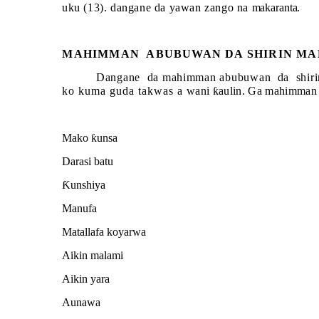
uku (13). dangane da yawan zango na
makaranta.
MAHIMMAN
ABUBUWAN DA SHIRIN M
Dangane
da mahimman abubuwan
da
shir
ko kuma guda takwas a
wani
ƙ
aulin. Ga mahimman
Mako
ƙ
unsa
Darasi batu
Ƙ
unshiya
Manufa
Matallafa koyarwa
Aikin malami
Aikin yara
Aunawa