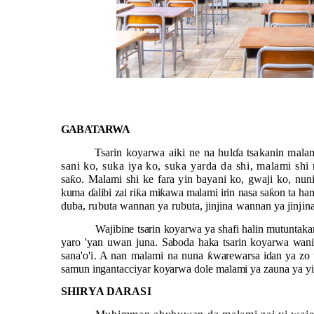
GABATARWA
Tsarin koyarwa aiki ne na hul
ɗ
a tsakanin mala
sani ko, suka iya ko,
suka yarda da shi, malami shi
sa
ƙ
o. Malami shi ke fara yin bayani ko, gwaji ko, nu
kuma
ɗ
alibi zai ri
ƙ
a mi
ƙ
awa malami irin nasa sa
ƙ
on ta
han
duba, rubuta wannan ya rubuta, jinjina wannan ya jinjin
Wajibine tsarin koyarwa ya shafi halin mutuntak
yaro 'yan uwan
juna. Saboda haka tsarin koyarwa wan
sana'o'i. A nan malami na nuna
ƙ
warewarsa idan ya zo 
samun ingantacciyar koyarwa dole malami ya
zauna ya yi
SHIRYA DARASI