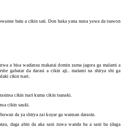
wanne batu a cikin sati. Don haka yana nuna yawa da tsawon
utwa a bisa wa
ɗ
ansu makatai domin zama jagora ga malami a
rshe gabatar da darasi a cikin aji.. malami na shirya shi ga
ki cikin tsari.
asinsa cikin tsari kuma cikin tsanaki.
nsa cikin sau
ƙ
i.
ubuwan da ya shirya zai koyar ga wannan darasin.
atau, daga abin da aka sani zuwa wanda ba a sani ba (daga