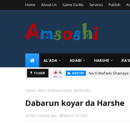
Home
About Us
Game Da Mu
Services
Publish
Ad
AL'ADA
ADABI
HARSHE
ƘA'
Na Yi Mafarki Shanaye
ADDINI
Na Yi Mafarki Ana Bikin
TICKER
ADDINI
Home
Ilimi
Dabarun koyar da Harshe
Dabarun koyar da Harshe
Abu-Ubaida Sani
March 10, 2021