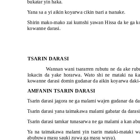
bukatar yin haka.
Yana sa a yi aikin koyarwa cikin tsari a tsanake.
Shirin mako-mako zai kumshi yawan Hissa da ke ga ko
kowanne darasi.
TSARIN DARASI
Wannan wani tsararren rubutu ne da ake rub
lokacin da yake horarwa. Wato shi ne mataki na
ƙ
a
kowanne darasi domin gudanar da aikin koyarwa daki-da
AMFANIN TSARIN DARASI
Tsarin darasi jagora ne ga malami wajen gudanar da dar
Tsarin darasi yana taimakawa malami gabatar da darasi
Tsarin darasi tamkar tunasarwa ne ga malami a kan ab
Ya na taimakawa malami yin tsarin mataki-mataki w
abubuwa masu sauki zuwa ga masu wuya).