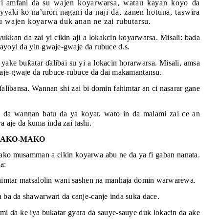
yi amfani da
su wajen koyarwarsa, watau kayan koyo da
ayyaki ko na’urori nagani
da naji da, zanen hotuna, taswira
u wajen koyarwa duk anan ne zai rubutarsu.
yukkan da zai yi cikin aji a lokakcin koyarwarsa. Misali: bada
ayoyi da yin gwaje-gwaje da rubuce d.s.
 yake bu
ƙ
atar
ɗ
alibai su yi a lokacin horarwarsa. Misali, amsa
aje-gwaje da rubuce-rubuce da dai makamantansu.
ɗ
alibansa. Wannan shi zai bi domin fahimtar an ci nasarar gane
e da wannan batu da ya koyar, wato in da malami zai ce an
 aje da kuma inda zai tashi.
MAKO-MAKO
o musamman a cikin koyarwa abu ne da ya fi gaban nanata.
da:
imtar matsalolin wani sashen na manhaja domin warwarewa.
ba da shawarwari da canje-canje inda suka dace.
 da ke iya bukatar gyara da sauye-sauye duk lokacin da ake