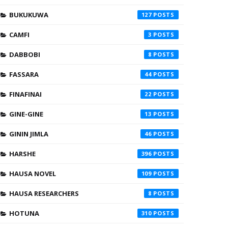
BUKUKUWA
127
CAMFI
3
DABBOBI
8
FASSARA
44
FINAFINAI
22
GINE-GINE
13
GININ JIMLA
46
HARSHE
396
HAUSA NOVEL
109
HAUSA RESEARCHERS
8
HOTUNA
310