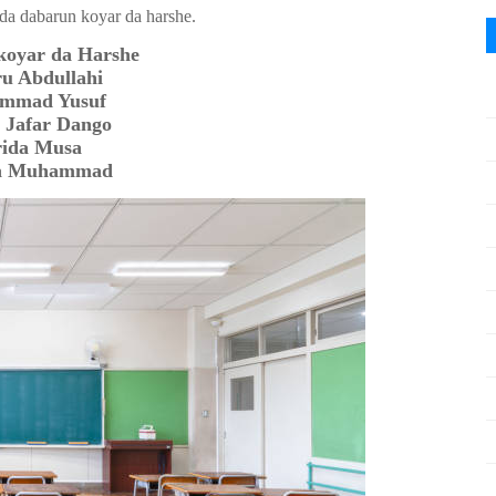
da dabarun koyar da harshe.
koyar da Harshe
u Abdullahi
mmad Yusuf
 Jafar Dango
rida Musa
a Muhammad