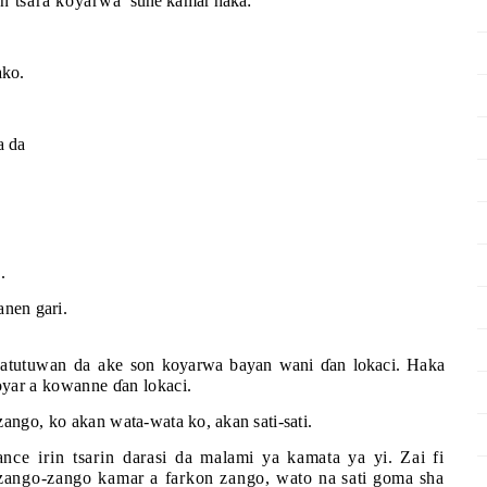
n tsara koyarwa
sune kamar haka:
ako.
a da
.
nen gari.
batutuwan d
a ake
son koyarwa bayan wani
ɗ
an lokaci. Haka
koyar a kowanne
ɗ
an lokaci.
-zango, ko akan
wata-wata ko, akan sati-sati.
nce irin tsarin
darasi da malami ya kamata ya yi. Zai fi
zango-zango kamar a farkon zango,
wato na sati goma sha