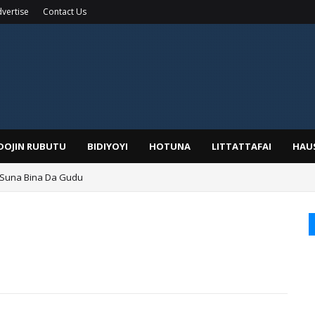
vertise
Contact Us
IDOJIN RUBUTU
BIDIYOYI
HOTUNA
LITTATTAFAI
HAU
 Suna Bina Da Gudu
a, Kafin A Daura Aure Sai Na Farka