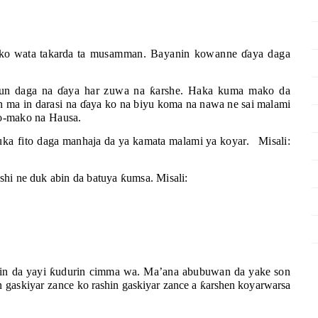
 ko wata takarda
ta musamman. Bayanin kowanne
ɗ
aya daga
 tun daga na
ɗ
aya har zuwa na
ƙ
arshe. Haka kuma mako da
 ma in darasi na
ɗ
aya
ko na biyu koma na nawa ne sai malami
ko-mako na Hausa.
uka fito
daga manhaja da ya kamata malami ya koyar.
Misali:
shi ne
duk abin da batuya
ƙ
umsa. Misali:
in da yayi
ƙ
udurin cimma wa. Ma’ana abubuwan da yake son
n gaskiyar zance
ko rashin gaskiyar zance a
ƙ
arshen koyarwarsa