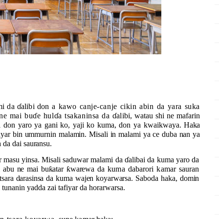
mi da
ɗ
alibi don
a kawo canje-canje cikin abin da yara suka
 ne mai bu
ɗ
e hul
ɗ
a tsakaninsa da
ɗ
alibi, watau shi ne mafarin
ni don
yaro ya gani ko, yaji ko kuma, don ya kwaikwaya.
Haka
yar bin ummurnin malamin. Misali in malami ya ce duba nan ya
a da dai
sauransu.
ar masu yinsa.
Misali saduwar malami da
ɗ
alibai da kuma yaro da
i abu ne mai bu
ƙ
atar
ƙ
warewa
da kuma dabarori kamar sauran
tsara darasinsa da kuma wajen koyarwarsa.
Saboda haka, domin
 tunanin yadda zai tafiyar da horarwarsa.