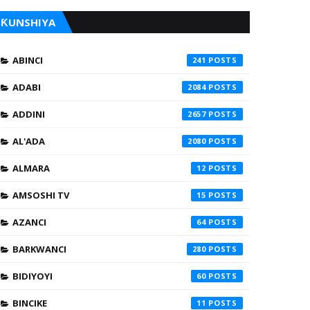
ƘUNSHIYA
ABINCI
241
ADABI
2084
ADDINI
2657
AL'ADA
2080
ALMARA
12
AMSOSHI TV
15
AZANCI
64
BARKWANCI
280
BIDIYOYI
60
BINCIKE
11