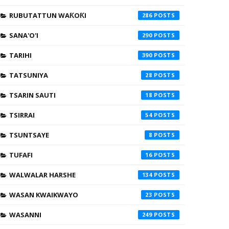
RUBUTATTUN WAƘOƘI
286
SANA'O'I
290
TARIHI
390
TATSUNIYA
28
TSARIN SAUTI
18
TSIRRAI
54
TSUNTSAYE
8
TUFAFI
16
WALWALAR HARSHE
134
WASAN KWAIKWAYO
23
WASANNI
249