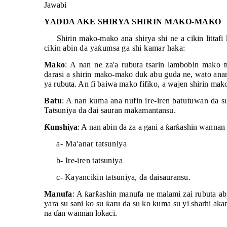
Jawabi
YADDA AKE SHIRYA SHIRIN MAKO-MAKO
Shirin mako-mako ana shirya shi ne a cikin littafi
cikin abin da ya
ƙ
umsa
ga shi kamar haka:
Mako
: A nan ne za'a rubuta tsarin lambobin mako
darasi a shirin
mako-mako duk abu guda ne, wato anan
ya rubuta. An fi baiwa
mako fifiko, a wajen shirin ma
Batu
: A nan kuma ana nufin ire-iren batutuwan da s
Tatsuniya da dai sauran makamantansu.
Ƙ
unshiya
: A nan abin da za a gani a
ƙ
ar
ƙ
ashin wannan 
a- Ma'anar tatsuniya
b- Ire-iren tatsuniya
c- Kayancikin tatsuniya, da daisauransu.
Manufa
: A
ƙ
ar
ƙ
ashin manufa ne malami zai rubuta ab
yara su
sani ko su
ƙ
aru da su ko kuma su yi sharhi aka
na
ɗ
an wannan
lokaci.