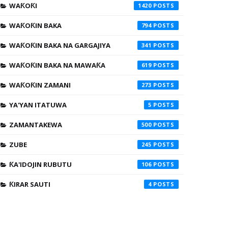
WAƘOƘI
1420
WAƘOƘIN BAKA
794
WAƘOƘIN BAKA NA GARGAJIYA
341
WAƘOƘIN BAKA NA MAWAƘA
619
WAƘOƘIN ZAMANI
273
YA'YAN ITATUWA
5
ZAMANTAKEWA
500
ZUBE
245
ƘA'IDOJIN RUBUTU
106
ƘIRAR SAUTI
4