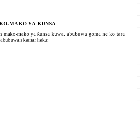
AKO-MAKO YA
Ƙ
UNSA
in mako-mako ya
ƙ
unsa kuwa, abubuwa goma ne ko tara
 abubuwan kamar haka: