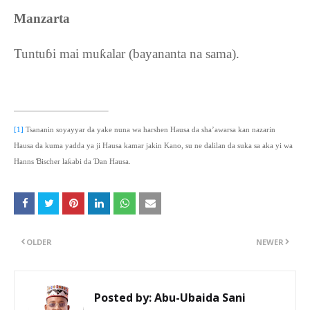
Manzarta
Tuntu
ɓi mai muƙalar (bayananta na sama).
[1]
Tsananin soyayyar da yake nuna wa harshen Hausa da sha’awarsa kan nazarin
Hausa da kuma yadda ya ji Hausa kamar jakin Kano, su ne dalilan da suka sa aka yi wa
Ɓ
Hanns
ischer laƙabi da Ɗan Hausa.
OLDER
NEWER
Posted by:
Abu-Ubaida Sani