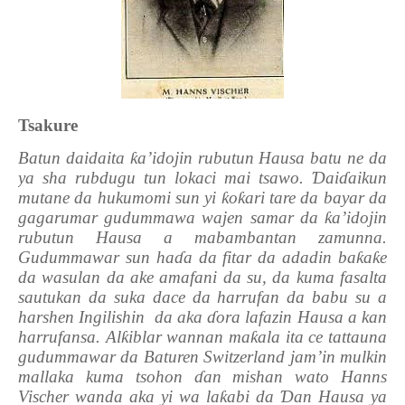
Tsakure
Batun daidaita
ƙ
a’idojin rubutun Hausa batu ne da
ya sha rubdugu tun lokaci mai tsawo.
Ɗ
ai
ɗ
aikun
mutane da hukumomi sun yi
ƙ
o
ƙ
ari tare da bayar da
gagarumar gudummawa wajen samar da
ƙ
a’idojin
rubutun Hausa a mabambantan zamunna.
Gudummawar sun ha
ɗ
a da fitar da adadin ba
ƙ
a
ƙ
e
da wasulan da ake amafani da su, da kuma fasalta
sautukan da suka dace da harrufan da babu su a
harshen Ingilishin
da aka
ɗ
ora lafazin Hausa a kan
harrufansa. Al
ƙ
iblar wannan ma
ƙ
ala ita ce tattauna
gudummawar da Baturen Switzerland jam’in mulkin
mallaka kuma tsohon
ɗ
an mishan wato Hanns
Vischer wanda aka yi wa la
ƙ
abi da
Ɗ
an Hausa ya