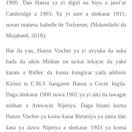
1900.
Ɗ
an Hausa ya yi digiri na biyu a jami’ar
Cambridge a 1903. Ya yi aure a shekarar 1911,
sunan matarsa Isabelle de Tscharner, (Malumfashi da
Mujaheed, 2018).
Har ila yau, Hanns
Vischer
ya yi ayyuka da suka
ha
ɗ
a da aikin Mishan na sa-kai lokacin da yake
karatu a Ridley da kuma
ƙ
ungiyar ya
ɗ
a addinin
Kirista ta C.M.S
ɓ
angaren Hausa a Cocin Ingila.
Daga shekarar 1900 zuwa 1902 ya yi aiki da tawagar
mishan a Arewacin Nijeriya. Daga bisani kuma
Hanns
Vischer
ya koma
ƙ
asar Birtaniya ya zama
ɗ
an
ƙ
asa ya dawo Nijeriya a shekarar 1903 ya koma