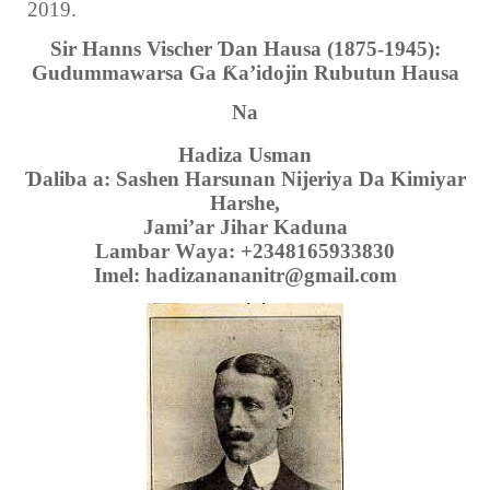
2019.
Sir Hanns Vischer
Ɗ
an Hausa (1875-1945):
Gudummawarsa Ga
Ƙ
a’idojin Rubutun Hausa
Na
Hadiza Usman
Ɗ
aliba a:
Sashen Harsunan Nijeriya Da Kimiyar
Harshe,
Jami’ar Jihar Kaduna
Lambar W
aya: +2348165933830
I
mel: hadizanananitr@gmail.com