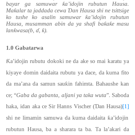
bayar ga samuwar
ƙ
a’idojin rubutun Hausa.
Ma
ƙ
alar ta jaddada cewa
Ɗ
an Hausa shi ne tsittsige
ko tushe ko asalin samuwar
ƙ
a’idojin rubutun
Hausa, musamman abin da ya shafi ba
ƙ
a
ƙ
e masu
lan
ƙ
wasa(
ɓ
,
ɗ
,
ƙ
).
1.0
Gabatarwa
Ƙ
a’idojin rubutu dokoki ne da ake so mai karatu ya
kiyaye domin daidaita rubutu ya dace, da kuma fito
da ma’ana da samun sau
ƙ
in fahimta. Bahaushe kan
ce; “
Gaba da gabanta, aljani ya taka wuta
”. Saboda
haka, idan aka ce
Sir Hanns
Vischer
(
Ɗ
an Hausa)
[1]
shi ne limamin samuwa da kuma daidaita
ƙ
a’idojin
rubutun Hausa, ba a sharara ta ba. Ta la’akari da