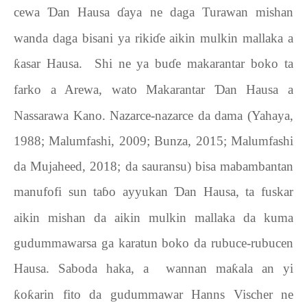
cewa
Ɗ
an Hausa
ɗ
aya ne daga Turawan mishan
wanda daga bisani ya riki
ɗ
e aikin mulkin mallaka a
ƙ
asar Hausa.
Shi ne ya bu
ɗ
e makarantar boko ta
farko a Arewa, wato Makarantar
Ɗ
an Hausa a
Nassarawa Kano. Nazarce-nazarce da dama (Yahaya,
1988; Malumfashi, 2009; Bunza, 2015; Malumfashi
da Mujaheed, 2018; da sauransu) bisa mabambantan
manufofi sun ta
ɓ
o ayyukan
Ɗ
an Hausa, ta fuskar
aikin mishan da aikin mulkin mallaka da kuma
gudummawarsa ga karatun boko da rubuce-rubucen
Hausa. Saboda haka, a
wannan ma
ƙ
ala an yi
ƙ
o
ƙ
arin fito da gudummawar Hanns
Vischer
ne