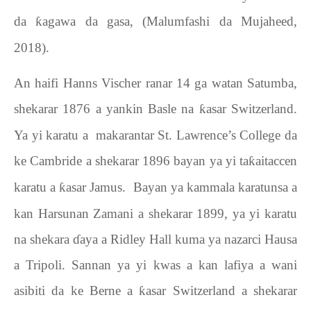
da
ƙ
agawa da gasa, (Malumfashi da Mujaheed,
2018).
An haifi Hanns
Vischer
ranar 14 ga watan Satumba,
shekarar 1876 a yankin Basle na
ƙ
asar Switzerland.
Ya yi karatu a
makarantar St. Lawrence’s College da
ke Cambride a shekarar 1896 bayan ya yi ta
ƙ
aitaccen
karatu a
ƙ
asar Jamus.
Bayan ya kammala karatunsa a
kan Harsunan Zamani a shekarar 1899, ya yi karatu
na shekara
ɗ
aya a Ridley Hall kuma ya nazarci Hausa
a Tripoli. Sannan ya yi kwas a kan lafiya a wani
asibiti da ke Berne a
ƙ
asar Switzerland a shekarar