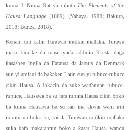
kuma J. Numa Rat ya rubuta
The Elements of the
Hausa Language
(1889), (Yahaya, 1988; Bakura,
2018; Bunza, 2018).
Kenan, tun kafin Turawan mulkin mallaka, Turawa
masu bincike da masu ya
ɗ
a addinin Kirista daga
ƙ
asashen Ingila da Faransa da Jamus da Denmark
sun yi amfani da ba
ƙ
a
ƙ
en Latin sun yi rubuce-rubuce
cikin Hausa. A lokacin da suke wa
ɗ
annan rubuce-
rubuce, Hausawa ba su fara rubuta Hausa cikin boko
ba kuma Hausawa ba su san ma akwai wani irin
rubutu na boko ba, sai da Turawan mulkin mallaka
suka kafa makarantun boko a
ƙ
asar Hausa, wanda