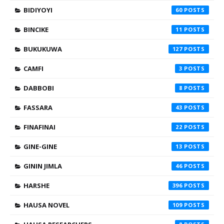
BIDIYOYI
60
BINCIKE
11
BUKUKUWA
127
CAMFI
3
DABBOBI
8
FASSARA
43
FINAFINAI
22
GINE-GINE
13
GININ JIMLA
46
HARSHE
396
HAUSA NOVEL
109