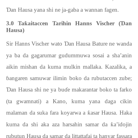
Ɗ
an Hausa yana shi ne ja-gaba a wannan fagen.
3.0
Ta
ƙ
aitaccen Tarihin Hanns Vischer (
Ɗ
an
Hausa)
Sir Hanns
Vischer
wato
Ɗ
an Hausa Bature ne wanda
ya ba da gagarumar gudummuwa sosai a sha’anin
aikin mishan da kuma mulkin mallaka. Kazalika, a
ɓ
angaren samuwar ilimin boko da rubutaccen zube;
Ɗ
an Hausa shi ne ya bu
ɗ
e makarantar boko ta farko
(ta gwamnati) a Kano, kuma yana daga cikin
malaman da suka fara koyarwa a
ƙ
asar Hausa. Haka
kuma da shi aka aza harsahin samar da
ƙ
a’idojin
rubutun Hausa da samar da littattafai ta hanyar fassara