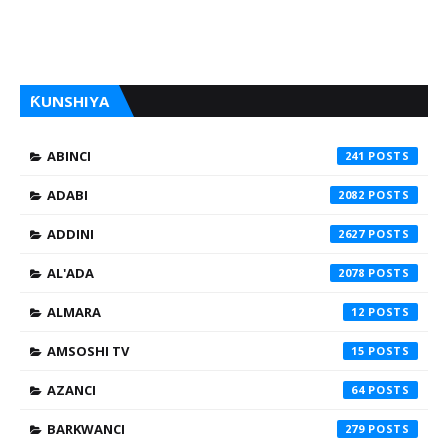
ƘUNSHIYA
ABINCI
241
ADABI
2082
ADDINI
2627
AL'ADA
2078
ALMARA
12
AMSOSHI TV
15
AZANCI
64
BARKWANCI
279