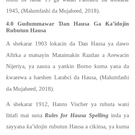
1945, (Malumfashi da Mujaheed, 2018).
4.0
Gudummawar
Ɗ
an Hausa Ga
Ƙ
a’idojin
Rubutun Hausa
A shekarar 1903 lokacin da
Ɗ
an Hausa ya dawo
Afirka a matsayin Mataimakin Razdan a Arewacin
Nijeriya, ya zauna a yankin Borno kuma yana da
ƙ
warewa a harshen Larabci da Hausa, (Malumfashi
da Mujaheed, 2018).
A shekarar 1912, Hanns
Vischer
ya rubuta wani
littafi mai suna
Rules for Hausa Spelling
inda ya
zayyana
ƙ
a’idojin rubutun Hausa a cikinsa, ya kuma