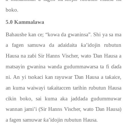
boko.
5.0
Kammalawa
Bahaushe kan ce; “kowa da gwaninsa”. Shi ya sa ma
a fagen samuwa da adaidaita
ƙ
a’idojin rubutun
Hausa na za
ɓ
i Sir Hanns Vischer, wato
Ɗ
an Hausa a
matsayin gwanina wanda gudummawarsa ta fi
ɗ
a
ɗ
a
ni. An yi tsokaci kan rayuwar
Ɗ
an Hausa a ta
ƙ
aice,
an kuma waiwayi ta
ƙ
aitaccen tarihin rubutun Hausa
cikin boko, sai kuma aka jaddada gudummuwar
wannan jami’i (Sir Hanns Vischer, wato
Ɗ
an Hausa)
a fagen samuwar
ƙ
a’idojin rubutun Hausa.