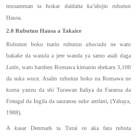
musamman ta fuskar daidaita
ƙ
a’idojin rubutun
Hausa.
2.0
Rubutun Hausa a Ta
ƙ
aice
Rubutun boko tsarin rubutun
abacada
ne wato
ba
ƙ
a
ƙ
e da wasula a jere wanda ya samo asali daga
Latin
, wato harshen Romawa kimanin shekaru 3,100
da suka wuce. Asalin rubutun boko na Romawa ne
kuma yanzu da shi Turawan Italiya da Faransa da
Fotugal da Ingila da sauransu suke amfani, (Yahaya,
1988).
A
ƙ
asar Denmark ta Turai ce aka fara rubuta