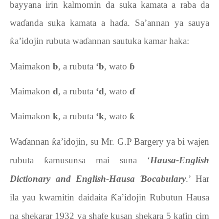
bayyana irin kalmomin da suka kamata a raba da
wa
ɗ
anda suka kamata a ha
ɗ
a. Sa’annan ya sauya
ƙ
a’idojin rubuta wa
ɗ
annan sautuka kamar haka:
-
Maimakon
b
, a rubuta
‘b
, wato
ɓ
-
Maimakon
d
, a rubuta
‘d
, wato
ɗ
-
Maimakon
k
, a rubuta
‘k
, wato
ƙ
Wa
ɗ
annan
ƙ
a’idojin, su Mr. G.P Bargery ya bi wajen
rubuta
ƙ
amusunsa mai suna ‘
Hausa-English
Dictionary and English-Hausa
Ɓ
ocabulary
.’ Har
ila yau kwamitin daidaita
Ƙ
a’idojin Rubutun Hausa
na shekarar 1932 ya shafe kusan shekara 5 kafin cim