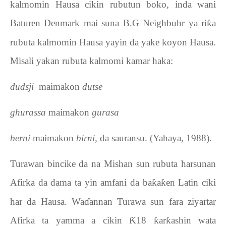
kalmomin Hausa cikin rubutun boko, inda wani
Baturen Denmark mai suna B.G Neighbuhr ya ri
ƙ
a
rubuta kalmomin Hausa yayin da yake koyon Hausa.
Misali yakan rubuta kalmomi kamar haka:
-
dudsji
maimakon
dutse
-
ghurassa
maimakon
gurasa
-
berni
maimakon
birni,
da sauransu. (Yahaya, 1988).
Turawan bincike da na Mishan sun rubuta harsunan
Afirka da dama ta yin amfani da ba
ƙ
a
ƙ
en Latin ciki
har da Hausa. Wa
ɗ
annan Turawa sun fara ziyartar
Afirka ta yamma a cikin
Ƙ
18
ƙ
ar
ƙ
ashin wata