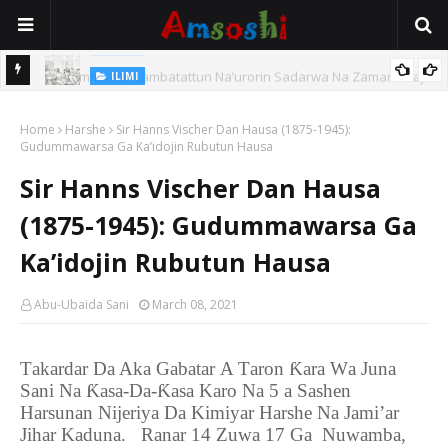
ILIMI
i Wajen
Annobar Magudin Neman Takardar Shedar Ilimi: Nazari a Kan
Home
Al’adar Neman Ilimin Bahaushe
Harshe
Sir Hanns Vischer Dan Hausa (1875-1945):
Gudummawarsa Ga Ka’idojin Rubutun Hausa
Sir Hanns Vischer Dan Hausa
(1875-1945): Gudummawarsa Ga
Ka’idojin Rubutun Hausa
Abu-Ubaida Sani
March 08, 2021
T
akardar
Da
A
ka
G
abatar
A
T
aron
Ƙ
ara
W
a
J
una
S
ani
N
a
Ƙ
asa-
D
a-
Ƙ
asa
Karo Na 5
a
S
ash
e
n
H
arsunan
N
ijeriya
Da Kimiyar Harshe N
a
J
ami’ar
Jih
ar
K
a
du
na. Ranar
14
Zuwa
17
Ga
Nuwamba,