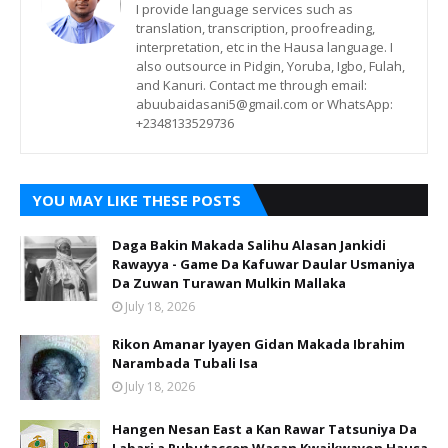
I provide language services such as
translation, transcription, proofreading,
interpretation, etc in the Hausa language. I
also outsource in Pidgin, Yoruba, Igbo, Fulah,
and Kanuri. Contact me through email:
abuubaidasani5@gmail.com or WhatsApp:
+2348133529736
YOU MAY LIKE THESE POSTS
Daga Bakin Makada Salihu Alasan Jankidi
Rawayya - Game Da Kafuwar Daular Usmaniya
Da Zuwan Turawan Mulkin Mallaka
July 18, 2026
Rikon Amanar Iyayen Gidan Makada Ibrahim
Narambada Tubali Isa
July 18, 2026
Hangen Nesan East a Kan Rawar Tatsuniya Da