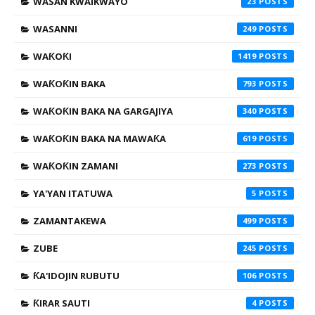
WASAN KWAIKWAYO
23
WASANNI
249
WAƘOƘI
1419
WAƘOƘIN BAKA
793
WAƘOƘIN BAKA NA GARGAJIYA
340
WAƘOƘIN BAKA NA MAWAƘA
619
WAƘOƘIN ZAMANI
273
YA'YAN ITATUWA
5
ZAMANTAKEWA
499
ZUBE
245
ƘA'IDOJIN RUBUTU
106
ƘIRAR SAUTI
4