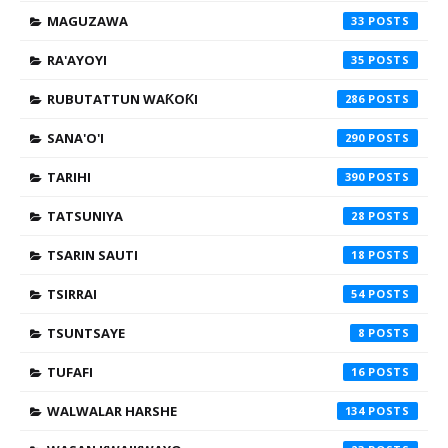
MAGUZAWA
33
RA'AYOYI
35
RUBUTATTUN WAƘOƘI
286
SANA'O'I
290
TARIHI
390
TATSUNIYA
28
TSARIN SAUTI
18
TSIRRAI
54
TSUNTSAYE
8
TUFAFI
16
WALWALAR HARSHE
134