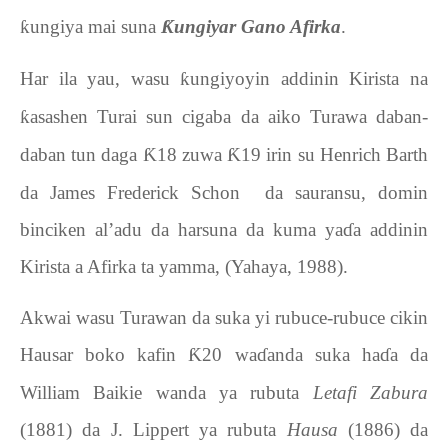
ƙ
ungiya mai suna
Ƙ
ungiyar Gano Afirka
.
Har ila yau, wasu
ƙ
ungiyoyin addinin Kirista na
ƙ
asashen Turai sun cigaba da aiko Turawa daban-
daban tun daga
Ƙ
18 zuwa
Ƙ
19 irin su Henrich Barth
da James Frederick Schon
da sauransu, domin
binciken al’adu da harsuna da kuma ya
ɗ
a addinin
Kirista a Afirka ta yamma, (Yahaya, 1988).
Akwai wasu Turawan da suka yi rubuce-rubuce cikin
Hausar boko kafin
Ƙ
20 wa
ɗ
anda suka ha
ɗ
a da
William Baikie wanda ya rubuta
Letafi Zabura
(1881) da J. Lippert ya rubuta
Hausa
(1886) da