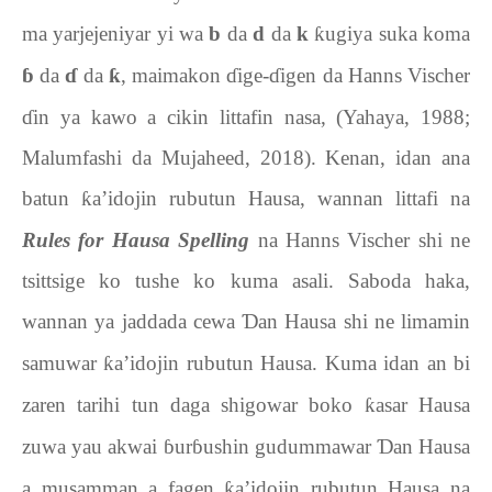
ma yarjejeniyar yi wa
b
da
d
da
k
ƙ
ugiya suka koma
ɓ
da
ɗ
da
ƙ
, maimakon
ɗ
ige-
ɗ
igen da Hanns
Vischer
ɗ
in ya kawo a cikin littafin nasa, (Yahaya, 1988;
Malumfashi da Mujaheed, 2018). Kenan, idan ana
batun
ƙ
a’idojin rubutun Hausa, wannan littafi na
Rules for Hausa Spelling
na Hanns Vischer shi ne
tsittsige ko tushe ko kuma asali. Saboda haka,
wannan ya jaddada cewa
Ɗ
an Hausa shi ne limamin
samuwar
ƙ
a’idojin rubutun Hausa. Kuma idan an bi
zaren tarihi tun daga shigowar boko
ƙ
asar Hausa
zuwa yau akwai
ɓ
ur
ɓ
ushin gudummawar
Ɗ
an Hausa
a musamman a fagen
ƙ
a’idojin rubutun Hausa na