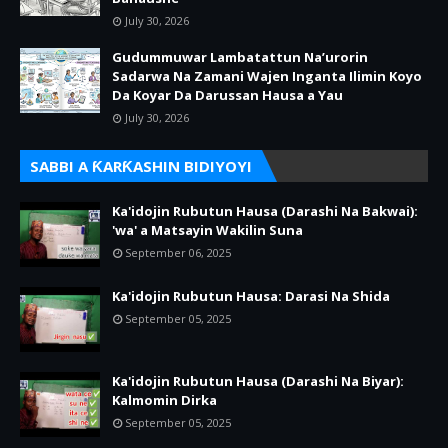
July 30, 2026
Gudummuwar Lambatattun Na’urorin
Sadarwa Na Zamani Wajen Inganta Ilimin Koyo
Da Koyar Da Darussan Hausa a Yau
July 30, 2026
SABBI A ƘARƘASHIN BIDIYOYI
Ka'idojin Rubutun Hausa (Darashi Na Bakwai):
'wa' a Matsayin Wakilin Suna
September 06, 2025
Ka'idojin Rubutun Hausa: Darasi Na Shida
September 05, 2025
Ka'idojin Rubutun Hausa (Darashi Na Biyar):
Kalmomin Dirka
September 05, 2025