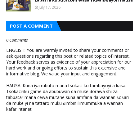
Labari a Rubutaccen Wasan Kwaikwayon Hausa
July 17, 2026
POST A COMMENT
0 Comments
ENGLISH: You are warmly invited to share your comments or
ask questions regarding this post or related topics of interest.
Your feedback serves as evidence of your appreciation for our
hard work and ongoing efforts to sustain this extensive and
informative blog. We value your input and engagement.
HAUSA: Kuna iya rubuto mana tsokaci ko tambayoyi a ƙasa.
Tsokacinku game da abubuwan da muke ɗorawa shi zai
tabbatar mana cewa mutane suna amfana da wannan ƙoƙari
da muke yi na tattaro muku ɗimbin ilimummuka a wannan
kafar intanet.