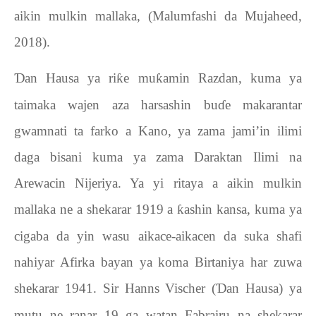
aikin mulkin mallaka, (Malumfashi da Mujaheed,
2018).
Ɗ
an Hausa ya ri
ƙ
e mu
ƙ
amin Razdan, kuma ya
taimaka wajen aza harsashin bu
ɗ
e makarantar
gwamnati ta farko a Kano, ya zama jami’in ilimi
daga bisani kuma ya zama Daraktan Ilimi na
Arewacin Nijeriya. Ya yi ritaya a aikin mulkin
mallaka ne a shekarar 1919 a
ƙ
ashin kansa, kuma ya
cigaba da yin wasu aikace-aikacen da suka shafi
nahiyar Afirka bayan ya koma Birtaniya har zuwa
shekarar 1941. Sir Hanns Vischer (
Ɗ
an Hausa) ya
mutu ne ranar 19 ga watan Fabrairu na shekarar