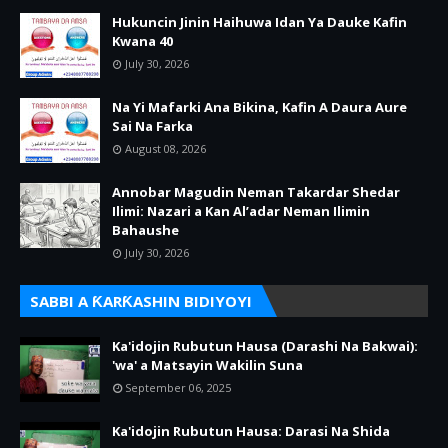
Hukuncin Jinin Haihuwa Idan Ya Dauke Kafin
Kwana 40
July 30, 2026
Na Yi Mafarki Ana Bikina, Kafin A Daura Aure
Sai Na Farka
August 08, 2026
Annobar Magudin Neman Takardar Shedar
Ilimi: Nazari a Kan Al’adar Neman Ilimin
Bahaushe
July 30, 2026
SABBI A ƘARƘASHIN BIDIYOYI
Ka'idojin Rubutun Hausa (Darashi Na Bakwai):
'wa' a Matsayin Wakilin Suna
September 06, 2025
Ka'idojin Rubutun Hausa: Darasi Na Shida