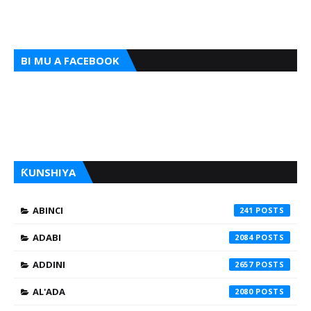
BI MU A FACEBOOK
ƘUNSHIYA
ABINCI
241
ADABI
2084
ADDINI
2657
AL'ADA
2080