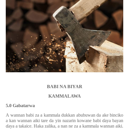
BABI NA BIYAR
KAMMALAWA
5.0 Gabatarwa
A wannan babi za a kammala dukkan abubuwan da ake binciko
a kan wannan aiki tare da yin nazarin kowane babi
ɗ
aya bayan
ɗ
aya a ta
ƙ
aice. Haka zalika, a nan ne za a kammala wannan aiki.