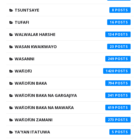
TSUNTSAYE
8
TUFAFI
16
WALWALAR HARSHE
134
WASAN KWAIKWAYO
23
WASANNI
249
WAƘOƘI
1420
WAƘOƘIN BAKA
794
WAƘOƘIN BAKA NA GARGAJIYA
341
WAƘOƘIN BAKA NA MAWAƘA
619
WAƘOƘIN ZAMANI
273
YA'YAN ITATUWA
5