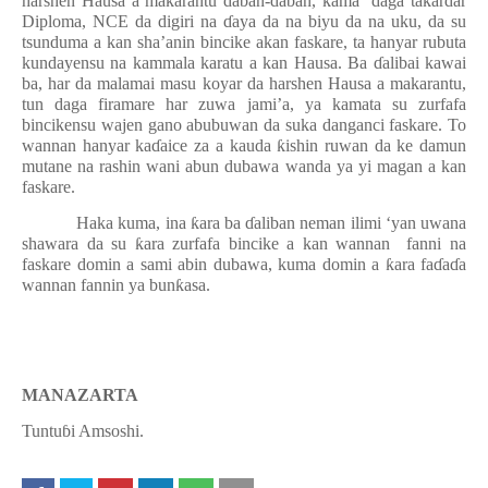
harshen Hausa a makarantu daban-daban, kama
daga takardar
Diploma, NCE da digiri na
ɗ
aya da na biyu da na uku, da su
tsunduma a kan sha’anin bincike akan faskare, ta hanyar rubuta
kundayensu na kammala karatu a kan Hausa. Ba
ɗ
alibai kawai
ba, har da malamai masu koyar da harshen Hausa a makarantu,
tun daga firamare har zuwa jami’a, ya kamata su zurfafa
bincikensu wajen gano abubuwan da suka danganci faskare. To
wannan hanyar ka
ɗ
aice za a kauda
ƙ
ishin ruwan da ke damun
mutane na rashin wani abun dubawa wanda ya yi magan a kan
faskare.
Haka kuma, ina
ƙ
ara ba
ɗ
aliban neman ilimi ‘yan uwana
shawara da su
ƙ
ara zurfafa bincike a kan wannan
fanni na
faskare domin a sami abin dubawa, kuma domin a
ƙ
ara fa
ɗ
a
ɗ
a
wannan fannin ya bun
ƙ
asa.
MANAZARTA
Tuntu
ɓ
i Amsoshi.