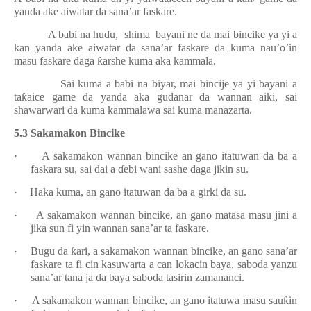
yanda ake aiwatar da sana’ar faskare.
A babi na hu
ɗ
u,
shima
bayani ne da mai bincike ya yi a
kan yanda ake aiwatar da sana’ar faskare da kuma nau’o’in
masu faskare daga
ƙ
arshe kuma aka kammala.
Sai kuma a babi na biyar, mai bincije ya yi bayani a
ta
ƙ
aice game da yanda aka gudanar da wannan aiki, sai
shawarwari da kuma kammalawa sai kuma manazarta.
5.3 Sakamakon Bincike
·
A sakamakon wannan bincike an gano itatuwan da ba a
faskara su, sai dai a
ɗ
ebi wani sashe daga jikin su.
·
Haka kuma, an gano itatuwan da ba a girki da su.
·
A sakamakon wannan bincike, an gano matasa masu jini a
jika sun fi yin wannan sana’ar ta faskare.
·
Bugu da
ƙ
ari, a sakamakon wannan bincike, an gano sana’ar
faskare ta fi cin kasuwarta a can lokacin baya, saboda yanzu
sana’ar tana ja da baya saboda tasirin zamananci.
·
A sakamakon wannan bincike, an gano itatuwa masu sau
ƙ
in