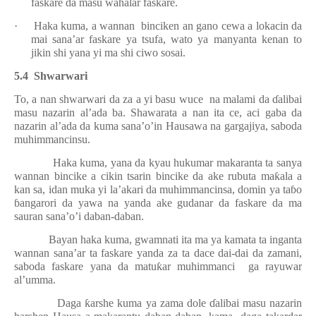
faskare da masu wahalar faskare.
·
Haka kuma, a wannan
binciken an gano cewa a lokacin da
mai sana’ar faskare ya tsufa, wato ya manyanta kenan to
jikin shi yana yi ma shi ciwo sosai.
5.4
Shwarwari
To, a nan shwarwari da za a yi basu wuce
na malami da
ɗ
alibai
masu nazarin al’ada ba. Shawarata a nan ita ce, aci gaba da
nazarin al’ada da kuma sana’o’in Hausawa na gargajiya, saboda
muhimmancinsu.
Haka kuma, yana da kyau hukumar makaranta ta sanya
wannan bincike a cikin tsarin bincike da ake rubuta ma
ƙ
ala a
kan sa, idan muka yi la’akari da muhimmancinsa, domin ya ta
ɓ
o
ɓ
angarori da yawa na yanda ake gudanar da faskare da ma
sauran sana’o’i daban-daban.
Bayan haka kuma, gwamnati ita ma ya kamata ta inganta
wannan sana’ar ta faskare yanda za ta dace dai-dai da zamani,
saboda faskare yana da matu
ƙ
ar muhimmanci
ga rayuwar
al’umma.
Daga
ƙ
arshe kuma ya zama dole
ɗ
alibai masu nazarin