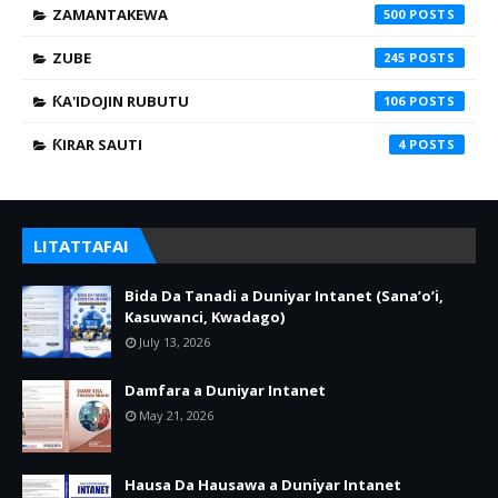
ZAMANTAKEWA
500
ZUBE
245
ƘA'IDOJIN RUBUTU
106
ƘIRAR SAUTI
4
LITATTAFAI
Bida Da Tanadi a Duniyar Intanet (Sana’o’i,
Kasuwanci, Kwadago)
July 13, 2026
Damfara a Duniyar Intanet
May 21, 2026
Hausa Da Hausawa a Duniyar Intanet