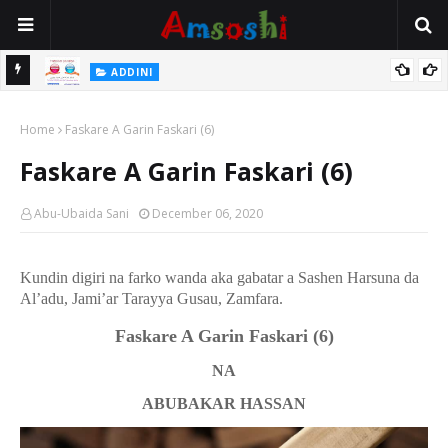
 Gudu
ADDINI
Na Yi Mafarki Ana Bikina, Kafin A Daura Aure Sai Na Farka
Home
Faskare A Garin Faskari (6)
Faskare A Garin Faskari (6)
Abu-Ubaida Sani
December 06, 2020
Kundin digiri na farko wanda aka gabatar a Sashen Harsuna da
Al’adu, Jami’ar Tarayya Gusau, Zamfara.
Faskare A Garin Faskari
(6)
NA
ABUBAKAR HASSAN