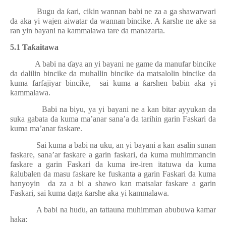
Bugu da
ƙ
ari, cikin wannan babi ne za a ga shawarwari
da aka yi wajen aiwatar da wannan bincike. A
ƙ
arshe ne ake sa
ran yin bayani na kammalawa tare da manazarta.
5.1 Ta
ƙ
aitawa
A babi na
ɗ
aya an yi bayani ne game da manufar bincike
da dalilin bincike da muhallin bincike da matsalolin bincike da
kuma farfajiyar bincike,
sai kuma a
ƙ
arshen babin aka yi
kammalawa.
Babi na biyu, ya yi bayani ne a kan bitar ayyukan da
suka gabata da kuma ma’anar sana’a da tarihin garin Faskari da
kuma ma’anar faskare.
Sai kuma a babi na uku, an yi bayani a kan asalin sunan
faskare, sana’ar faskare a garin faskari, da kuma muhimmancin
faskare a garin Faskari da kuma ire-iren itatuwa da kuma
ƙ
alubalen da masu faskare ke fuskanta a garin Faskari da kuma
hanyoyin
da za a bi a shawo kan matsalar faskare a garin
Faskari, sai kuma daga
ƙ
arshe aka yi kammalawa.
A babi na hu
ɗ
u, an tattauna muhimman abubuwa kamar
haka: