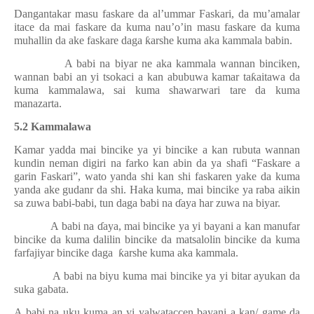
Dangantakar masu faskare da al’ummar Faskari, da mu’amalar
itace da mai faskare da kuma nau’o’in masu faskare da kuma
muhallin da ake faskare daga
ƙ
arshe kuma aka kammala babin.
A babi na biyar ne aka kammala wannan binciken,
wannan babi an yi tsokaci a kan abubuwa kamar ta
ƙ
aitawa da
kuma kammalawa, sai kuma shawarwari tare da kuma
manazarta.
5.2 Kammalawa
Kamar yadda mai bincike ya yi bincike a kan rubuta wannan
kundin neman digiri na farko kan abin da ya shafi “Faskare a
garin Faskari”, wato yanda shi kan shi faskaren yake da kuma
yanda ake gudanr da shi. Haka kuma, mai bincike ya raba aikin
sa zuwa babi-babi, tun daga babi na
ɗ
aya har zuwa na biyar.
A babi na
ɗ
aya, mai bincike ya yi bayani a kan manufar
bincike da kuma dalilin bincike da matsalolin bincike da kuma
farfajiyar bincike daga
ƙ
arshe kuma aka kammala.
A babi na biyu kuma mai bincike ya yi bitar ayukan da
suka gabata.
A babi na uku kuma an yi yalwataccen bayani a kan/ game da