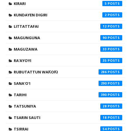
KIRARI
5
KUNDAYEN DIGIRI
2
LITTATTAFAI
12
MAGUNGUNA
90
MAGUZAWA
33
RA'AYOYI
35
RUBUTATTUN WAƘOƘI
286
SANA'O'I
290
TARIHI
390
TATSUNIYA
28
TSARIN SAUTI
18
TSIRRAI
54