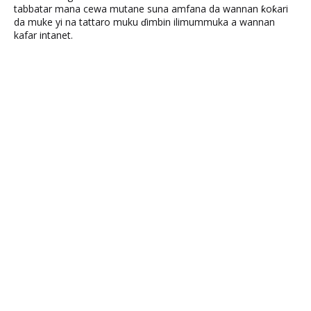
tabbatar mana cewa mutane suna amfana da wannan ƙoƙari
da muke yi na tattaro muku ɗimbin ilimummuka a wannan
kafar intanet.