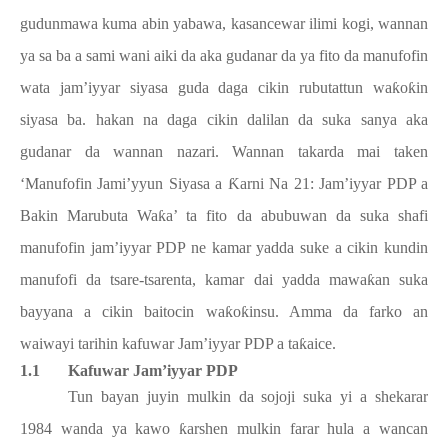
gudunmawa kuma abin yabawa, kasancewar ilimi kogi, wannan
ya sa ba a sami wani aiki da aka gudanar da ya fito da manufofin
wata jam’iyyar siyasa guda daga cikin rubutattun wa
ƙ
o
ƙ
in
siyasa ba. hakan na daga cikin dalilan da suka sanya aka
gudanar da wannan nazari. Wannan takarda mai taken
‘Manufofin Jami’yyun Siyasa a
Ƙ
arni Na 21: Jam’iyyar PDP a
Bakin Marubuta Wa
ƙ
a’ ta fito da abubuwan da suka shafi
manufofin jam’iyyar PDP ne kamar yadda suke a cikin kundin
manufofi da tsare-tsarenta, kamar dai yadda mawa
ƙ
an suka
bayyana a cikin baitocin wa
ƙ
o
ƙ
insu. Amma da farko an
waiwayi tarihin kafuwar Jam’iyyar PDP a ta
ƙ
aice.
1.1
Kafuwar Jam’iyyar PDP
Tun bayan juyin mulkin da sojoji suka yi a shekarar
1984 wanda ya kawo
ƙ
arshen mulkin farar hula a wancan