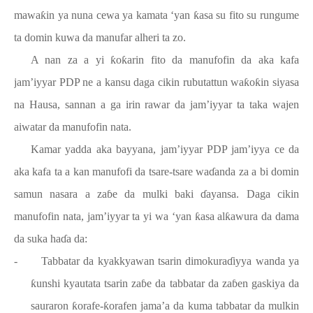
mawa
ƙ
in ya nuna cewa ya kamata ‘yan
ƙ
asa su fito su rungume
ta domin kuwa da manufar alheri ta zo.
A nan za a yi
ƙ
o
ƙ
arin fito da manufofin da aka kafa
jam’iyyar PDP ne a kansu daga cikin rubutattun wa
ƙ
o
ƙ
in siyasa
na Hausa, sannan a ga irin rawar da jam’iyyar ta taka wajen
aiwatar da manufofin nata.
Kamar yadda aka bayyana, jam’iyyar PDP jam’iyya ce da
aka kafa ta a kan manufofi da tsare-tsare wa
ɗ
anda za a bi domin
samun nasara a za
ɓ
e da mulki baki
ɗ
ayansa. Daga cikin
manufofin nata, jam’iyyar ta yi wa ‘yan
ƙ
asa al
ƙ
awura da dama
da suka ha
ɗ
a da:
-
Tabbatar da kyakkyawan tsarin dimokura
ɗ
iyya wanda ya
ƙ
unshi kyautata tsarin za
ɓ
e da tabbatar da za
ɓ
en gaskiya da
sauraron
ƙ
orafe-
ƙ
orafen jama’a da kuma tabbatar da mulkin