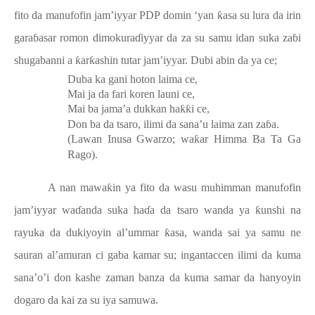
fito da manufofin jam’iyyar PDP domin ‘yan
ƙ
asa su lura da irin
gara
ɓ
asar romon dimokura
ɗ
iyyar da za su samu idan suka za
ɓ
i
shugabanni a
ƙ
ar
ƙ
ashin tutar jam’iyyar. Dubi abin da ya ce;
Duba ka gani hoton laima ce,
Mai ja da fari koren launi ce,
Mai ba jama’a dukkan ha
ƙƙ
i ce,
Don ba da tsaro, ilimi da sana’u laima zan za
ɓ
a.
(Lawan Inusa Gwarzo; wa
ƙ
ar Himma Ba Ta Ga
Rago).
A nan mawa
ƙ
in ya fito da wasu muhimman manufofin
jam’iyyar wa
ɗ
anda suka ha
ɗ
a da tsaro wanda ya
ƙ
unshi na
rayuka da dukiyoyin al’ummar
ƙ
asa, wanda sai ya samu ne
sauran al’amuran ci gaba kamar su; ingantaccen ilimi da kuma
sana’o’i don kashe zaman banza da kuma samar da hanyoyin
dogaro da kai za su iya samuwa.