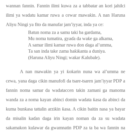
wannan fannin. Fannin ilimi kuwa za a tabbatar an kori jahilci
ilimi ya wadatu kamar ruwa a cewar mawa
ƙ
in. A nan Haruna
Aliyu Ningi ya fito da manufar jam’iyyar, inda ya ce:
Batun noma za a samu taki ba gardama,
Mu noma tumatira, gya
ɗ
a da wa
ƙ
e ga alkama,
A samar ilimi kamar ruwa don
ɗ
aga al’umma,
Ta san inda take zama ha
ƙ
i
ƙ
anta a duniya.
(Haruna Aliyu Ningi; wa
ƙ
ar
Ƙ
alubale).
A nan mawa
ƙ
in ya yi
ƙ
o
ƙ
arin nuna wa al’umma ne
cewa, yana daga cikin manufofi da tsare-tsaren jam’iyyar PDP a
fannin noma samar da wadataccen takin zamani ga manoma
wanda za a noma kayan abinci domin wadata
ƙ
asa da abinci da
kuma bun
ƙ
asa tattalin arzi
ƙ
in
ƙ
asa. A cikin baitin nasa ya bayar
da misalin ka
ɗ
an daga irin kayan noman da za su wadata
sakamakon kulawar da gwamnatin PDP za ta ba wa fannin na