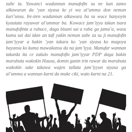
za
ɓ
e ta. Yawanci wa
ɗ
annan manufofin su ne kan zamo
al
ƙ
awuran da ‘yan siyasa ke yi wa al’umma don neman
ƙ
uri’unsu. Ire-iren wa
ɗ
annan al
ƙ
awura ba su wuce hanyoyin
kyautata rayuwar al’ummar ba. Kowace jam’iyya takan tsara
manufofinta a rubuce, daga bisani sai a raba ga jama’a, wasu
kuma sai dai idan an tafi ya
ƙ
in neman za
ɓ
e za su ji manufofin
jam’iyyar a bakin ‘yan takara ko ‘yan siyasa ko magoya
bayansu ko kuma mawa
ƙ
ansu da na jam’iyya. Manufar wannan
takarda ita ce za
ƙ
ulo manufofin jam’iyyar PDP daga bakin
marubuta wa
ƙ
o
ƙ
in Hausa, domin ganin irin rawar da marubuta
wa
ƙ
o
ƙ
in suke takawa wajen tallata jam’iyyun siyasa ga
al’umma a wannan
ƙ
arni da muke ciki, wato
ƙ
arni na 21.