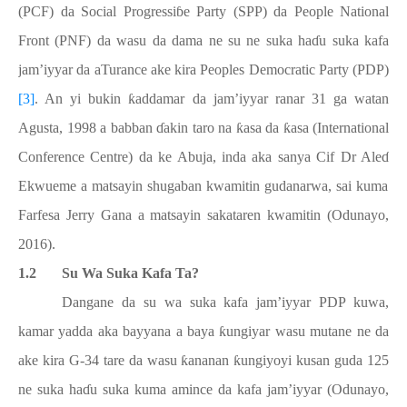
(PCF) da Social Progressi
ɓ
e Party (SPP) da People National
Front (PNF) da wasu da dama ne su ne suka ha
ɗ
u suka kafa
jam’iyyar da aTurance ake kira Peoples Democratic Party (PDP)
[3]
. An yi bukin
ƙ
addamar da jam’iyyar ranar 31 ga watan
Agusta, 1998 a babban
ɗ
akin taro na
ƙ
asa da
ƙ
asa (International
Conference Centre) da ke Abuja, inda aka sanya Cif Dr Ale
ɗ
Ekwueme a matsayin shugaban kwamitin gudanarwa, sai kuma
Farfesa Jerry Gana a matsayin sakataren kwamitin (Odunayo,
2016).
1.2
Su Wa Suka Kafa Ta?
Dangane da su wa suka kafa jam’iyyar PDP kuwa,
kamar yadda aka bayyana a baya
ƙ
ungiyar wasu mutane ne da
ake kira G-34 tare da wasu
ƙ
ananan
ƙ
ungiyoyi kusan guda 125
ne suka ha
ɗ
u suka kuma amince da kafa jam’iyyar (Odunayo,