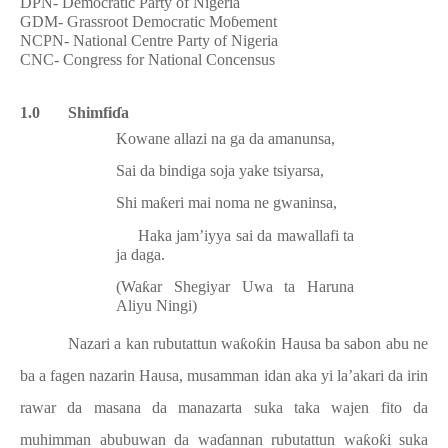
DPN- Democratic Party of Nigeria
GDM- Grassroot Democratic Mo
ɓ
ement
NCPN- National Centre Party of Nigeria
CNC- Congress for National Concensus
1.0
Shimfi
ɗ
a
Kowane allazi na ga da amanunsa,
Sai da bindiga soja yake tsiyarsa,
Shi ma
ƙ
eri mai noma ne gwaninsa,
Haka jam’iyya sai da mawallafi ta
ja daga.
(Wa
ƙ
ar Shegiyar Uwa ta Haruna
Aliyu Ningi)
Nazari a kan rubutattun wa
ƙ
o
ƙ
in Hausa ba sabon abu ne
ba a fagen nazarin Hausa, musamman idan aka yi la’akari da irin
rawar da masana da manazarta suka taka wajen fito da
muhimman abubuwan da wa
ɗ
annan rubutattun wa
ƙ
o
ƙ
i suka