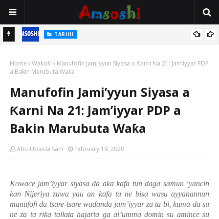
TARIHI
n
Shin Fulani Asalinsu Daga Najeriya Ne? Ga Tarihin da Yawancin
Home
Mutane Ba Su Taba Ji Ba
Waƙoƙi
Manufofin Jami’yyun Siyasa a Ƙarni Na 21: Jam’iyyar PDP
a Bakin Marubuta Waƙa
Manufofin Jami’yyun Siyasa a
Ƙarni Na 21: Jam’iyyar PDP a
Bakin Marubuta Waƙa
Abu-Ubaida Sani
February 19, 2020
Kowace jam’iyyar siyasa da aka kafa tun daga samun ‘yancin
kan Nijeriya zuwa yau an kafa ta ne bisa wasu ayyanannun
manufofi da tsare-tsare wa
ɗ
anda jam’iyyar za ta bi, kuma da su
ne za ta ri
ƙ
a tallata hajarta ga al’umma domin su amince su