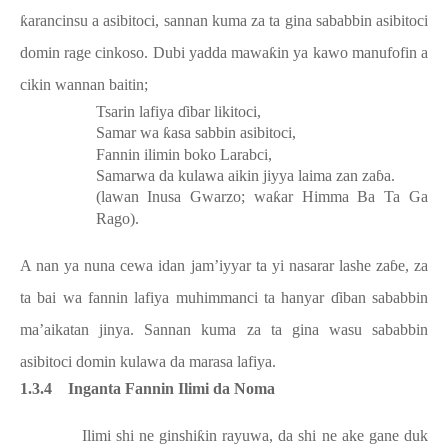
ƙ
arancinsu a asibitoci, sannan kuma za ta gina sababbin asibitoci
domin rage cinkoso. Dubi yadda mawa
ƙ
in ya kawo manufofin a
cikin wannan baitin;
Tsarin lafiya
ɗ
ibar likitoci,
Samar wa
ƙ
asa sabbin asibitoci,
Fannin ilimin boko Larabci,
Samarwa da kulawa aikin jiyya laima zan za
ɓ
a.
(lawan Inusa Gwarzo; wa
ƙ
ar Himma Ba Ta Ga
Rago).
A nan ya nuna cewa idan jam’iyyar ta yi nasarar lashe za
ɓ
e, za
ta bai wa fannin lafiya muhimmanci ta hanyar
ɗ
iban sababbin
ma’aikatan jinya. Sannan kuma za ta gina wasu sababbin
asibitoci domin kulawa da marasa lafiya.
1.3.4
Inganta Fannin Ilimi da Noma
Ilimi shi ne ginshi
ƙ
in rayuwa, da shi ne ake gane duk