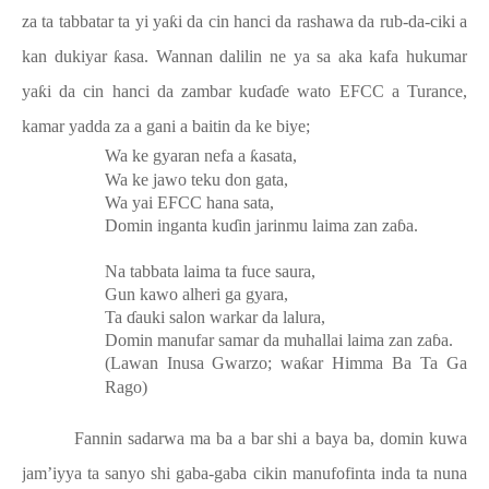
za ta tabbatar ta yi ya
ƙ
i da cin hanci da rashawa da rub-da-ciki a
kan dukiyar
ƙ
asa. Wannan dalilin ne ya sa aka kafa hukumar
ya
ƙ
i da cin hanci da zambar ku
ɗ
a
ɗ
e wato EFCC a Turance,
kamar yadda za a gani a baitin da ke biye;
Wa ke gyaran nefa a
ƙ
asata,
Wa ke jawo teku don gata,
Wa yai EFCC hana sata,
Domin inganta ku
ɗ
in jarinmu laima zan za
ɓ
a.
Na tabbata laima ta fuce saura,
Gun kawo alheri ga gyara,
Ta
ɗ
auki salon warkar da lalura,
Domin manufar samar da muhallai laima zan za
ɓ
a.
(Lawan Inusa Gwarzo; wa
ƙ
ar Himma Ba Ta Ga
Rago)
Fannin sadarwa ma ba a bar shi a baya ba, domin kuwa
jam’iyya ta sanyo shi gaba-gaba cikin manufofinta inda ta nuna