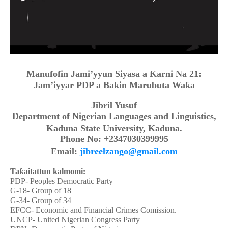
Manufofin Jami’yyun Siyasa a
Ƙ
arni Na 21:
Jam’iyyar PDP a Bakin Marubuta Wa
ƙ
a
Jibril Yusuf
Department of Nigerian Languages and Linguistics,
Kaduna State Uni
v
ersity, Kaduna.
Phone No: +2347030399995
Email:
jibreelzango@gmail.com
Ta
ƙ
aitattun kalmomi:
PDP- Peoples Democratic Party
G-18- Group of 18
G-34- Group of 34
EFCC- Economic and Financial Crimes Comission.
UNCP- United Nigerian Congress Party