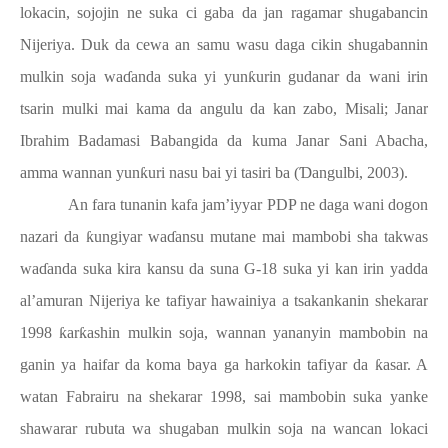
lokacin, sojojin ne suka ci gaba da jan ragamar shugabancin
Nijeriya. Duk da cewa an samu wasu daga cikin shugabannin
mulkin soja wa
ɗ
anda suka yi yun
ƙ
urin gudanar da wani irin
tsarin mulki mai kama da angulu da kan zabo, Misali; Janar
Ibrahim Badamasi Babangida da kuma Janar Sani Abacha,
amma wannan yun
ƙ
uri nasu bai yi tasiri ba (
Ɗ
angulbi, 2003).
An fara tunanin kafa jam’iyyar PDP ne daga wani dogon
nazari da
ƙ
ungiyar wa
ɗ
ansu mutane mai mambobi sha takwas
wa
ɗ
anda suka kira kansu da suna G-18 suka yi kan irin yadda
al’amuran Nijeriya ke tafiyar hawainiya a tsakankanin shekarar
1998
ƙ
ar
ƙ
ashin mulkin soja, wannan yananyin mambobin na
ganin ya haifar da koma baya ga harkokin tafiyar da
ƙ
asar. A
watan Fabrairu na shekarar 1998, sai mambobin suka yanke
shawarar rubuta wa shugaban mulkin soja na wancan lokaci