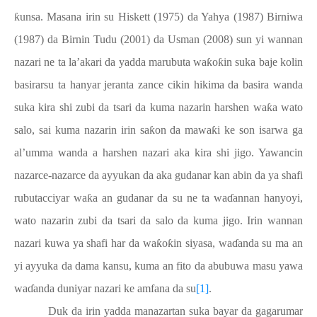
ƙ
unsa. Masana irin su Hiskett (1975) da Yahya (1987) Birniwa
(1987) da Birnin Tudu (2001) da Usman (2008) sun yi wannan
nazari ne ta la’akari da yadda marubuta wa
ƙ
o
ƙ
in suka baje kolin
basirarsu ta hanyar jeranta zance cikin hikima da basira wanda
suka kira shi zubi da tsari da kuma nazarin harshen wa
ƙ
a wato
salo, sai kuma nazarin irin sa
ƙ
on da mawa
ƙ
i ke son isarwa ga
al’umma wanda a harshen nazari aka kira shi jigo. Yawancin
nazarce-nazarce da ayyukan da aka gudanar kan abin da ya shafi
rubutacciyar wa
ƙ
a an gudanar da su ne ta wa
ɗ
annan hanyoyi,
wato nazarin zubi da tsari da salo da kuma jigo. Irin wannan
nazari kuwa ya shafi har da wa
ƙ
o
ƙ
in siyasa, wa
ɗ
anda su ma an
yi ayyuka da dama kansu, kuma an fito da abubuwa masu yawa
wa
ɗ
anda duniyar nazari ke amfana da su
[1]
.
Duk da irin yadda manazartan suka bayar da gagarumar