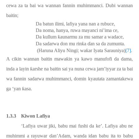
cewa za ta bai wa wannan fannin muhimmanci. Dubi wannan
baitin;
Da batun ilimi, lafiya yana nan a rubuce,
Da noma, hanya, ruwa mayanci ni’ima ce,
Da kullum
ƙ
aunarmu za mu samar a wadace,
Da sadarwa don mu rin
ƙ
a
ɗ
an sa da zumunta.
(Haruna Aliyu Ningi; wa
ƙ
ar Iyata Sarauniya)
[7]
.
A cikin wannan baitin mawa
ƙ
in ya kawo manufofi da dama,
inda a layin
ƙ
arshe na baitin sai ya nuna cewa jam’iyyar za ta bai
wa fannin sadarwa muhimmanci, domin kyautata zamantakewa
ga ‘yan
ƙ
asa.
1.3.3
Kiwon Lafiya
‘Lafiya uwar jiki, babu mai fushi da ke’. Lafiya abu ne
muhimmi a rayuwar
ɗ
an’Adam, wanda idan babu ita to babu