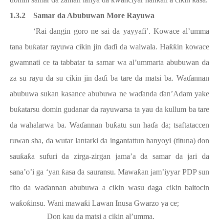
ƙ
1.3.2
Samar da Abubuwan More Rayuwa
‘Rai dangin goro ne sai da yayyafi’. Kowace al’umma
tana bu
ƙ
atar rayuwa cikin jin da
ɗ
i da walwala. Ha
ƙƙ
in kowace
gwamnati ce ta tabbatar ta samar wa al’ummarta abubuwan da
za su rayu da su cikin jin da
ɗ
i ba tare da matsi ba. Wa
ɗ
annan
abubuwa sukan kasance abubuwa ne wa
ɗ
anda
ɗ
an’Adam yake
bu
ƙ
atarsu domin gudanar da rayuwarsa ta yau da kullum ba tare
da wahalarwa ba. Wa
ɗ
annan bu
ƙ
atu sun ha
ɗ
a da; tsaftataccen
ruwan sha, da wutar lantarki da ingantattun hanyoyi (tituna) don
sau
ƙ
a
ƙ
a sufuri da zirga-zirgan jama’a da samar da jari da
sana’o’i ga ‘yan
ƙ
asa da sauransu. Mawa
ƙ
an jam’iyyar PDP sun
fito da wa
ɗ
annan abubuwa a cikin wasu daga cikin baitocin
wa
ƙ
o
ƙ
insu. Wani mawa
ƙ
i Lawan Inusa Gwarzo ya ce;
Don kau da matsi a cikin al’umma,