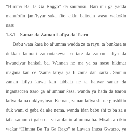
“Himma Ba Ta Ga Raggo” da sauransu. Bari mu ga yadda
manufofin jam’iyyar suka fito cikin baitocin wasu wa
ƙ
o
ƙ
in
nasu.
1.3.1
Samar da Zaman Lafiya da Tsaro
Babu wata
ƙ
asa ko al’umma wadda za ta rayu, ta bun
ƙ
asa ta
dukkan fannoni zamantakewa ba tare da zaman lafiya da
kwanciyar hankali ba. Wannan ne ma ya sa masu hikimar
magana kan ce ‘Zama lafiya ya fi zama
ɗ
an sarki’. Samun
zaman lafiya kuwa kan tabbata ne ta hanyar samar da
ingantaccen tsaro ga al’ummar
ƙ
asa, wanda ya ha
ɗ
a da tsaron
lafiya da na dukiyoyinsu. Ke nan, zaman lafiya shi ne ginshi
ƙ
in
duk wani ci gaba da ake nema, wanda idan babu shi to ba za a
ta
ɓ
a samun ci gaba da zai amfanin al’umma ba. Misali; a cikin
wa
ƙ
ar “Himma Ba Ta Ga Rago” ta Lawan Inusa Gwarzo, ya