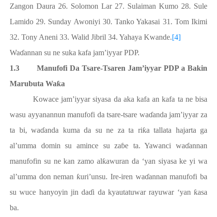
Zangon Daura 26. Solomon Lar 27. Sulaiman Kumo 28. Sule
Lamido 29. Sunday Awoniyi 30. Tanko Yakasai 31. Tom Ikimi
32. Tony Aneni 33. Walid Jibril 34. Yahaya Kwande.
[4]
Wa
ɗ
annan su ne suka kafa jam’iyyar PDP.
1.3
Manufofi Da Tsare-Tsaren Jam’iyyar PDP a Bakin
Marubuta Wa
ƙ
a
Kowace jam’iyyar siyasa da aka kafa an kafa ta ne bisa
wasu ayyanannun manufofi da tsare-tsare wa
ɗ
anda jam’iyyar za
ta bi, wa
ɗ
anda kuma da su ne za ta ri
ƙ
a tallata hajarta ga
al’umma domin su amince su za
ɓ
e ta. Yawanci wa
ɗ
annan
manufofin su ne kan zamo al
ƙ
awuran da ‘yan siyasa ke yi wa
al’umma don neman
ƙ
uri’unsu. Ire-iren wa
ɗ
annan manufofi ba
su wuce hanyoyin jin da
ɗ
i da kyautatuwar rayuwar ‘yan
ƙ
asa
ba.