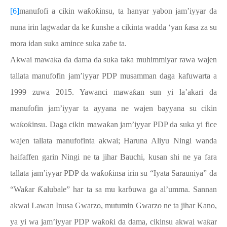
[6]
manufofi a cikin wa
ƙ
o
ƙ
insu, ta hanyar yabon jam’iyyar da
nuna irin lagwadar da ke
ƙ
unshe a cikinta wadda ‘yan
ƙ
asa za su
mora idan suka amince suka za
ɓ
e ta.
Akwai mawa
ƙ
a da dama da suka taka muhimmiyar rawa wajen
tallata manufofin jam’iyyar PDP musamman daga kafuwarta a
1999 zuwa 2015. Yawanci mawa
ƙ
an sun yi la’akari da
manufofin jam’iyyar ta ayyana ne wajen bayyana su cikin
wa
ƙ
o
ƙ
insu. Daga cikin mawa
ƙ
an jam’iyyar PDP da suka yi fice
wajen tallata manufofinta akwai; Haruna Aliyu Ningi wanda
haifaffen garin Ningi ne ta jihar Bauchi, kusan shi ne ya fara
tallata jam’iyyar PDP da wa
ƙ
o
ƙ
insa irin su “Iyata Sarauniya” da
“Wa
ƙ
ar
Ƙ
alubale” har ta sa mu kar
ɓ
uwa ga al’umma. Sannan
akwai Lawan Inusa Gwarzo, mutumin Gwarzo ne ta jihar Kano,
ya yi wa jam’iyyar PDP wa
ƙ
o
ƙ
i da dama, cikinsu akwai wa
ƙ
ar