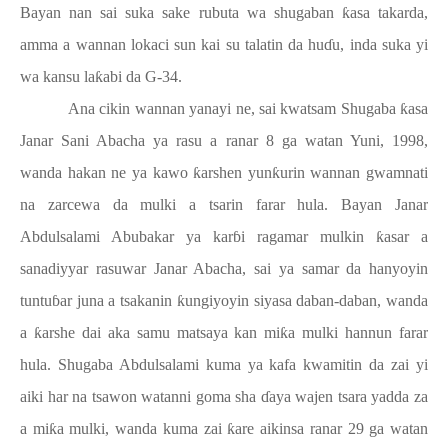
Bayan nan sai suka sake rubuta wa shugaban
ƙ
asa takarda,
amma a wannan lokaci sun kai su talatin da hu
ɗ
u, inda suka yi
wa kansu la
ƙ
abi da G-34.
Ana cikin wannan yanayi ne, sai kwatsam Shugaba
ƙ
asa
Janar Sani Abacha ya rasu a ranar 8 ga watan Yuni, 1998,
wanda hakan ne ya kawo
ƙ
arshen yun
ƙ
urin wannan gwamnati
na zarcewa da mulki a tsarin farar hula. Bayan Janar
Abdulsalami Abubakar ya kar
ɓ
i ragamar mulkin
ƙ
asar a
sanadiyyar rasuwar Janar Abacha, sai ya samar da hanyoyin
tuntu
ɓ
ar juna a tsakanin
ƙ
ungiyoyin siyasa daban-daban, wanda
a
ƙ
arshe dai aka samu matsaya kan mi
ƙ
a mulki hannun farar
hula. Shugaba Abdulsalami kuma ya kafa kwamitin da zai yi
aiki har na tsawon watanni goma sha
ɗ
aya wajen tsara yadda za
a mi
ƙ
a mulki, wanda kuma zai
ƙ
are aikinsa ranar 29 ga watan