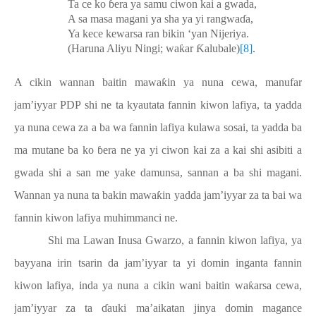
Ta ce ko
ɓ
era ya samu ciwon kai a gwada,
A sa masa magani ya sha ya yi rangwa
ɗ
a,
Ya kece kewarsa ran bikin ‘yan Nijeriya.
(Haruna Aliyu Ningi; wa
ƙ
ar
Ƙ
alubale)
[8]
.
A cikin wannan baitin mawa
ƙ
in ya nuna cewa, manufar
jam’iyyar PDP shi ne ta kyautata fannin kiwon lafiya, ta yadda
ya nuna cewa za a ba wa fannin lafiya kulawa sosai, ta yadda ba
ma mutane ba ko
ɓ
era ne ya yi ciwon kai za a kai shi asibiti a
gwada shi a san me yake damunsa, sannan a ba shi magani.
Wannan ya nuna ta bakin mawa
ƙ
in yadda jam’iyyar za ta bai wa
fannin kiwon lafiya muhimmanci ne.
Shi ma Lawan Inusa Gwarzo, a fannin kiwon lafiya, ya
bayyana irin tsarin da jam’iyyar ta yi domin inganta fannin
kiwon lafiya, inda ya nuna a cikin wani baitin wa
ƙ
arsa cewa,
jam’iyyar za ta
ɗ
auki ma’aikatan jinya domin magance