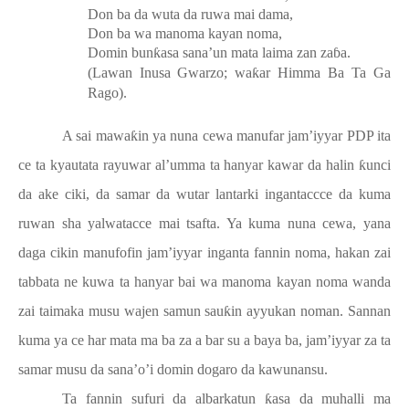
Don ba da wuta da ruwa mai dama,
Don ba wa manoma kayan noma,
Domin bun
ƙ
asa sana’un mata laima zan za
ɓ
a.
(Lawan Inusa Gwarzo; wa
ƙ
ar Himma Ba Ta Ga
Rago).
A sai mawa
ƙ
in ya nuna cewa manufar jam’iyyar PDP ita
ce ta kyautata rayuwar al’umma ta hanyar kawar da halin
ƙ
unci
da ake ciki, da samar da wutar lantarki ingantaccce da kuma
ruwan sha yalwatacce mai tsafta. Ya kuma nuna cewa, yana
daga cikin manufofin jam’iyyar inganta fannin noma, hakan zai
tabbata ne kuwa ta hanyar bai wa manoma kayan noma wanda
zai taimaka musu wajen samun sau
ƙ
in ayyukan noman. Sannan
kuma ya ce har mata ma ba za a bar su a baya ba, jam’iyyar za ta
samar musu da sana’o’i domin dogaro da kawunansu.
Ta fannin sufuri da albarkatun
ƙ
asa da muhalli ma