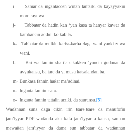
i-
Samar da ingantaccen wutan lantarki da kayayyakin
more rayuwa
j-
Tabbatar da ha
ɗ
in kan ‘yan
ƙ
asa ta hanyar kawar da
bambancin addini ko
ƙ
abila.
k-
Tabbatar da mulkin kar
ɓ
a-kar
ɓ
a daga wani yanki zuwa
wani.
l-
Bai wa fannin shari’a cikakken ‘yancin gudanar da
ayyukansu, ba tare da yi musu katsalandan ba.
m-
Bun
ƙ
asa fannin ha
ƙ
ar ma’adinai.
n-
Inganta fannin tsaro.
o-
Inganta fannin tattalin arzi
ƙ
i, da sauransu.
[5]
Wa
ɗ
annan suna daga cikin irin tsare-tsare da manufofin
jam’iyyar PDP wa
ɗ
anda aka kafa jam’iyyar a kansu, sannan
mawa
ƙ
an jam’iyyar da dama sun tabbatar da wa
ɗ
annan