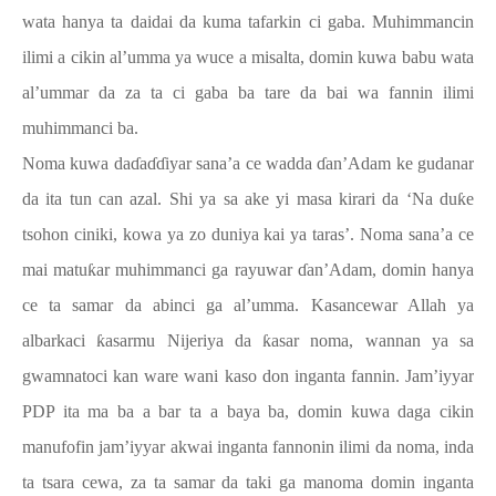
wata hanya ta daidai da kuma tafarkin ci gaba. Muhimmancin
ilimi a cikin al’umma ya wuce a misalta, domin kuwa babu wata
al’ummar da za ta ci gaba ba tare da bai wa fannin ilimi
muhimmanci ba.
Noma kuwa da
ɗ
a
ɗɗ
iyar sana’a ce wadda
ɗ
an’Adam ke gudanar
da ita tun can azal. Shi ya sa ake yi masa kirari da ‘Na du
ƙ
e
tsohon ciniki, kowa ya zo duniya kai ya taras’. Noma sana’a ce
mai matu
ƙ
ar muhimmanci ga rayuwar
ɗ
an’Adam, domin hanya
ce ta samar da abinci ga al’umma. Kasancewar Allah ya
albarkaci
ƙ
asarmu Nijeriya da
ƙ
asar noma, wannan ya sa
gwamnatoci kan ware wani kaso don inganta fannin. Jam’iyyar
PDP ita ma ba a bar ta a baya ba, domin kuwa daga cikin
manufofin jam’iyyar akwai inganta fannonin ilimi da noma, inda
ta tsara cewa, za ta samar da taki ga manoma domin inganta