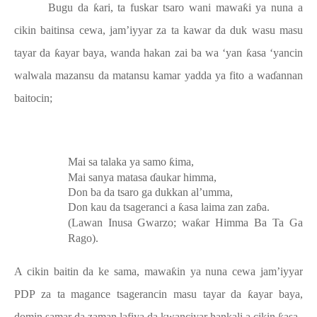
Bugu da
ƙ
ari, ta fuskar tsaro wani mawa
ƙ
i ya nuna a
cikin baitinsa cewa, jam’iyyar za ta kawar da duk wasu masu
tayar da
ƙ
ayar baya, wanda hakan zai ba wa ‘yan
ƙ
asa ‘yancin
walwala mazansu da matansu kamar yadda ya fito a wa
ɗ
annan
baitocin;
Mai sa talaka ya samo
ƙ
ima,
Mai sanya matasa
ɗ
aukar himma,
Don ba da tsaro ga dukkan al’umma,
Don kau da tsageranci a
ƙ
asa laima zan za
ɓ
a.
(Lawan Inusa Gwarzo; wa
ƙ
ar Himma Ba Ta Ga
Rago).
A cikin baitin da ke sama, mawa
ƙ
in ya nuna cewa jam’iyyar
PDP za ta magance tsagerancin masu tayar da
ƙ
ayar baya,
domin samar da zaman lafiya da kwanciyar hankali a cikin
asa.