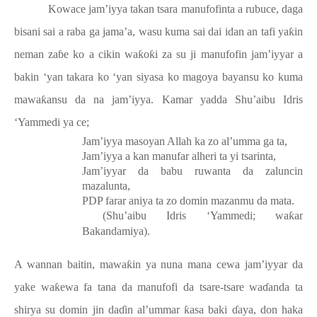
Kowace jam’iyya takan tsara manufofinta a rubuce, daga
bisani sai a raba ga jama’a, wasu kuma sai dai idan an tafi ya
ƙ
in
neman za
ɓ
e ko a cikin wa
ƙ
o
ƙ
i za su ji manufofin jam’iyyar a
bakin ‘yan takara ko ‘yan siyasa ko magoya bayansu ko kuma
mawa
ƙ
ansu da na jam’iyya. Kamar yadda Shu’aibu Idris
‘Yammedi ya ce;
Jam’iyya masoyan Allah ka zo al’umma ga ta,
Jam’iyya a kan manufar alheri ta yi tsarinta,
Jam’iyyar da babu ruwanta da zaluncin
mazalunta,
PDP farar aniya ta zo domin mazanmu da mata.
(Shu’aibu Idris ‘Yammedi; wa
ƙ
ar
Bakandamiya).
A wannan baitin, mawa
ƙ
in ya nuna mana cewa jam’iyyar da
yake wa
ƙ
ewa fa tana da manufofi da tsare-tsare wa
ɗ
anda ta
shirya su domin jin da
ɗ
in al’ummar
ƙ
asa baki
ɗ
aya, don haka