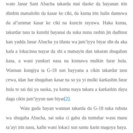
wato Janar Sani Abacha takarda mai
ɗ
auke da bayanan irin
ɗ
imbin matsalolin da
ƙ
asar ke ciki, da kuma irin halin damuwa
da al’ummar
ƙ
asar ke ciki na
ƙ
uncin rayuwa. Haka kuma,
takardar tasu ta
ƙ
unshi bayanai da suka nuna rashin jin da
ɗ
insu
kan yadda Janar Abacha ya tilasta wa jam’iyyu biyar
ɗ
in da aka
kafa a lokacinsa tsayar da shi a matsayin
ɗ
an takaran shugaban
ƙ
asa, a wani yun
ƙ
uri nasa na komawa mulkin farar hula.
Wannan
ƙ
ungiya ta G-18 sun bayyana a cikin takardar tasu
cewa, idan har shugaban
ƙ
asar na so ya yi mulki
ƙ
ar
ƙ
ashin farar
hula to sai dai ya sauka, ya kuma tsaya takara a
ƙ
ar
ƙ
ashin
ɗ
aya
daga cikin jam’iyyun nan biyar
[2]
.
Wata guda bayan wannan takarda da G-18 suka rubuta
wa shugaba Abacha, sai suka ci gaba da tuntu
ɓ
ar wasu masu
ra’ayi irin nasu, kafin wani lokaci sun samu
ƙ
arin magoya baya.