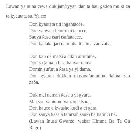
Lawan ya nuna cewa duk jam’iyyar idan ta hau gadon mulki za
ta kyautata su. Ya ce;
Don kyautata titi ingantacce,
Don yalwata fetur mai tatacce,
Sauya
ƙ
asa tsari tsaftatacce,
Don ba taka jari da muhalli laima zan za
ɓ
a.
Don kau da matsi a cikin al’umma,
Don sa jama’a bisa hanyar nema,
Domin sufuri a
ƙ
asa ya yi dama,
Don gyaran dukkan masana’antunmu laima zan
za
ɓ
a.
Duk mai neman
ƙ
asa a yi gyara,
Mai son yaninmu ya zarce tsara,
Don kauce a kwashe ku
ɗ
i a ci gara,
Don sanya
ƙ
asa a tafarkin sau
ƙ
i ba ha’inci ba.
(Lawan Inusa Gwarzo; wa
ƙ
ar Himma Ba Ta Ga
Rago)