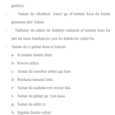
gaskiya.
-
Samar da cikakken ‘yanci ga al’ummar
ƙ
asa da kuma
girmama
ɗ
an’Adam.
-
Tabbatar da adalci da daidaito tsakanin al’ummar
ƙ
asa ba
tare da nuna bambancin yare ko
ƙ
abila ko yanki ba.
-
Samar da ci gaban
ƙ
asa ta hanyar:
a-
Kyautata fannin ilimi.
b-
Kiwon lafiya.
c-
Samar da isasshen abinci ga
ƙ
asa
d-
Bun
ƙ
asa masana’antu.
e-
Samar da tsaftataccen ruwan sha.
f-
Samar da gidaje ga ‘yan
ƙ
asa.
g-
Samar da aikin yi.
h-
Inganta fannin sufuri