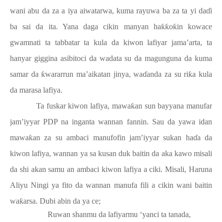
wani abu da za a iya aiwatarwa, kuma rayuwa ba za ta yi da
ɗ
i
ba sai da ita. Yana daga cikin manyan ha
ƙƙ
o
ƙ
in kowace
gwamnati ta tabbatar ta kula da kiwon lafiyar jama’arta, ta
hanyar giggina asibitoci da wadata su da magunguna da kuma
samar da
ƙ
wararrun ma’aikatan jinya, wa
ɗ
anda za su ri
ƙ
a kula
da marasa lafiya.
Ta fuskar kiwon lafiya, mawa
ƙ
an sun bayyana manufar
jam’iyyar PDP na inganta wannan fannin. Sau da yawa idan
mawa
ƙ
an za su ambaci manufofin jam’iyyar sukan ha
ɗ
a da
kiwon lafiya, wannan ya sa kusan duk baitin da aka kawo misali
da shi akan samu an ambaci kiwon lafiya a ciki. Misali, Haruna
Aliyu Ningi ya fito da wannan manufa fili a cikin wani baitin
wa
ƙ
arsa. Dubi abin da ya ce;
Ruwan shanmu da lafiyarmu ‘yanci ta tanada,