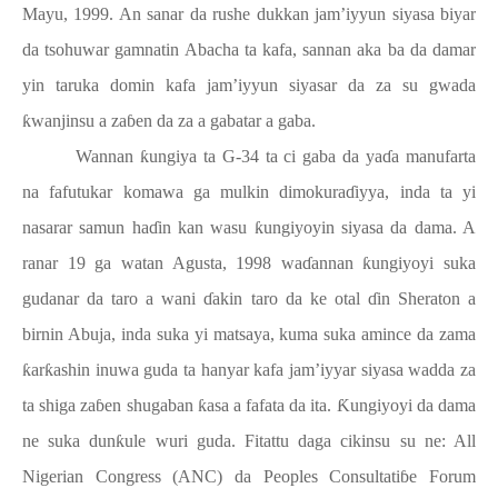
Mayu, 1999. An sanar da rushe dukkan jam’iyyun siyasa biyar
da tsohuwar gamnatin Abacha ta kafa, sannan aka ba da damar
yin taruka domin kafa jam’iyyun siyasar da za su gwada
ƙ
wanjinsu a za
ɓ
en da za a gabatar a gaba.
Wannan
ƙ
ungiya ta G-34 ta ci gaba da ya
ɗ
a manufarta
na fafutukar komawa ga mulkin dimokura
ɗ
iyya, inda ta yi
nasarar samun ha
ɗ
in kan wasu
ƙ
ungiyoyin siyasa da dama. A
ranar 19 ga watan Agusta, 1998 wa
ɗ
annan
ƙ
ungiyoyi suka
gudanar da taro a wani
ɗ
akin taro da ke otal
ɗ
in Sheraton a
birnin Abuja, inda suka yi matsaya, kuma suka amince da zama
ƙ
ar
ƙ
ashin inuwa guda ta hanyar kafa jam’iyyar siyasa wadda za
ta shiga za
ɓ
en shugaban
ƙ
asa a fafata da ita.
Ƙ
ungiyoyi da dama
ne suka dun
ƙ
ule wuri guda. Fitattu daga cikinsu su ne: All
Nigerian Congress (ANC) da Peoples Consultati
ɓ
e Forum