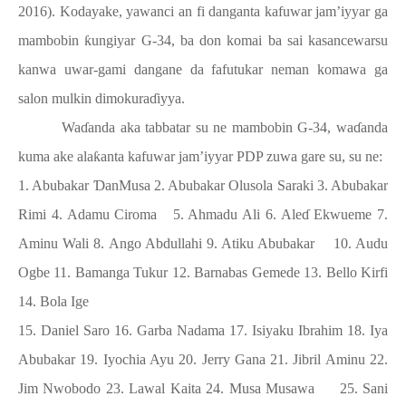
2016). Kodayake, yawanci an fi danganta kafuwar jam’iyyar ga
mambobin
ƙ
ungiyar G-34, ba don komai ba sai kasancewarsu
kanwa uwar-gami dangane da fafutukar neman komawa ga
salon mulkin dimokura
ɗ
iyya.
Wa
ɗ
anda aka tabbatar su ne mambobin G-34, wa
ɗ
anda
kuma ake ala
ƙ
anta kafuwar jam’iyyar PDP zuwa gare su, su ne:
1. Abubakar
Ɗ
anMusa 2. Abubakar Olusola Saraki 3. Abubakar
Rimi 4. Adamu Ciroma
5. Ahmadu Ali 6. Ale
ɗ
Ekwueme 7.
Aminu Wali 8. Ango Abdullahi 9. Atiku Abubakar
10. Audu
Ogbe 11. Bamanga Tukur 12. Barnabas Gemede 13. Bello Kirfi
14. Bola Ige
15. Daniel Saro 16. Garba Nadama 17. Isiyaku Ibrahim 18. Iya
Abubakar 19. Iyochia Ayu 20. Jerry Gana 21. Jibril Aminu 22.
Jim Nwobodo 23. Lawal Kaita 24. Musa Musawa
25. Sani