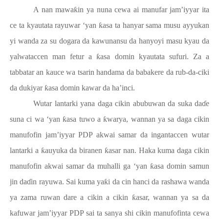
A nan mawa
ƙ
in ya nuna cewa ai manufar jam’iyyar ita
ce ta kyautata rayuwar ‘yan
ƙ
asa ta hanyar sama musu ayyukan
yi wanda za su dogara da kawunansu da hanyoyi masu kyau da
yalwataccen man fetur a
ƙ
asa domin kyautata sufuri. Za a
tabbatar an kauce wa tsarin handama da babakere da rub-da-ciki
da dukiyar
ƙ
asa domin kawar da ha’inci.
Wutar lantarki yana daga cikin abubuwan da suka da
ɗ
e
suna ci wa ‘yan
ƙ
asa tuwo a
ƙ
warya, wannan ya sa daga cikin
manufofin jam’iyyar PDP akwai samar da ingantaccen wutar
lantarki a
ƙ
auyuka da biranen
ƙ
asar nan. Haka kuma daga cikin
manufofin akwai samar da muhalli ga ‘yan
ƙ
asa domin samun
jin da
ɗ
in rayuwa. Sai kuma ya
ƙ
i da cin hanci da rashawa wanda
ya zama ruwan dare a cikin a cikin
ƙ
asar, wannan ya sa da
kafuwar jam’iyyar PDP sai ta sanya shi cikin manufofinta cewa