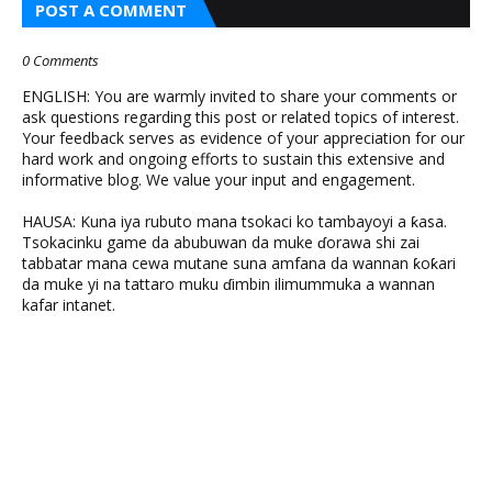
POST A COMMENT
0 Comments
ENGLISH: You are warmly invited to share your comments or
ask questions regarding this post or related topics of interest.
Your feedback serves as evidence of your appreciation for our
hard work and ongoing efforts to sustain this extensive and
informative blog. We value your input and engagement.
HAUSA: Kuna iya rubuto mana tsokaci ko tambayoyi a ƙasa.
Tsokacinku game da abubuwan da muke ɗorawa shi zai
tabbatar mana cewa mutane suna amfana da wannan ƙoƙari
da muke yi na tattaro muku ɗimbin ilimummuka a wannan
kafar intanet.