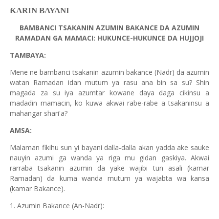
ƘARIN BAYANI
BAMBANCI TSAKANIN AZUMIN BAKANCE DA AZUMIN
RAMADAN GA MAMACI: HUKUNCE-HUKUNCE DA HUJJOJI
TAMBAYA:
Mene ne bambanci tsakanin azumin bakance (Nadr) da azumin
watan Ramadan idan mutum ya rasu ana bin sa su? Shin
magada za su iya azumtar kowane daya daga cikinsu a
madadin mamacin, ko kuwa akwai rabe-rabe a tsakaninsu a
mahangar shari'a?
AMSA:
Malaman fikihu sun yi bayani dalla-dalla akan yadda ake sauke
nauyin azumi ga wanda ya riga mu gidan gaskiya. Akwai
rarraba tsakanin azumin da yake wajibi tun asali (kamar
Ramadan) da kuma wanda mutum ya wajabta wa kansa
(kamar Bakance).
1. Azumin Bakance (An-Nadr):