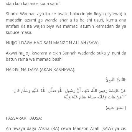
idan kun kasance kuna sani."
Sharhi: Wannan aya ita ce asalin halaccin yin fidiya (ciyarwa) a
madadin azumi ga wanda shari'a ta ba shi uzuri, kuma ana
amfani da ita wajen biya wa mamaci azumin Ramadan da ya
kubuce masa.
HUJJOJI DAGA HADISAN MANZON ALLAH (SAW):
Akwai hujjoji kwarara a cikin Sunnah wadanda suka yi nuni da
batun rama wa mamaci bashi:
HADISI NA DAYA (AKAN KASHEWA):
:
النَّصُّ النَّبَوِيُّ
عَنْ عَائِشَةَ رَضِيَ اللَّهُ عَنْهَا، أَنَّ رَسُولَ اللَّهِ صَلَّى اللَّهُ عَلَيْهِ وَسَلَّمَ قَالَ:
."
"مَنْ مَاتَ وَعَلَيْهِ صِيَامٌ صَامَ عَنْهُ وَلِيُّهُ
(
)
متفق عليه
FASSARAR HAUSA:
An riwaya daga A'isha (RA) cewa Manzon Allah (SAW) ya ce: