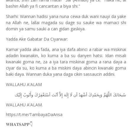
bashin Allah ya fi cancantan a biya shi."
Sharhi: Wannan hadisi yana nuna cewa duk wani nauyi da yake
na Allah ne, lallai magada su dage su sauke wa mamaci shi
domin ya samu sauki a can gidan gaskiya.
Yadda Ake Gabatar Da Ciyarwar:
Kamar yadda aka fada, ana iya dafa abinci a rabar wa miskinai
adadin kwanakin, ko kuma a ba su danyen hatsi. Idan misali
kwanaki goma ne, za a iya tara miskinai goma a rana daya a
ciyar da su, ko kuma a ba miskini daya abincin kwanaki goma
baki daya. Wannan duka yana daga cikin sassaucin addini.
WALLAHU A'ALAM
ﺳُﺒﺤَﺎﻧَﻚَ
ﺍﻟﻠَّﻬُﻢَّ
ﻭَﺑِﺤَﻤْﺪِﻙَ
ﺃﺷْﻬَﺪُ
ﺃﻥ
ﻟَﺎ
ﺇِﻟَﻪَ
ﺇِﻻَّ
ﺃﻧْﺖَ
ﺃﺳْﺘَﻐْﻔِﺮُﻙَ
ﻭﺃَﺗُﻮﺏُ
ﺇِﻟَﻴْﻚ
WALLAHU A'ALAM.
https://t.me/TambayaDaAnsa
👇
𝐖𝐇𝐀𝐓𝐒𝐀𝐏𝐏