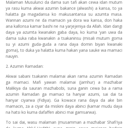
Malaman Musulunci da dama sun tafi akan cewa idan mutum
ya rasu kuma akwai azumin bakance (alwashi) a kansa, to ya
halatta ga magadansa ko makusantansa su azumta masa.
Wannan azumi ne da mamacin ya dora wa kansa, don haka
ana kallonsa kamar bashi ne na yarjejeniya da Allah. Idan dangi
daya ya azumta kwanakin gaba daya, ko kuma 'yan uwa da
dama suka raba kwanakin a tsakaninsu (misali mutum goma
su yi azumi guda-guda a rana daya domin biyan kwanaki
goma), to duka ya halatta kuma hakan yana sauke wa mamaci
nauyin.
2. Azumin Ramadan:
Akwai sabani tsakanin malamai akan rama azumin Ramadan
ga mamaci. Mafi yawan malamai (Jamhur) a mazhabar
Malikiya da sauran mazhabobi, suna ganin cewa ba a rama
azumin Ramadan ga mamaci ta hanyar azumi, sai dai ta
hanyar ciyarwa (Fidiya). Ga kowace rana daya da ake bin
mamacin, za a ciyar da miskini daya abinci (kamar mudu daya
na hatsi ko kuma dafaffen abinci mai gamsarwa).
To sai dai, wasu malaman (musamman a mazhabar Shafi'iya