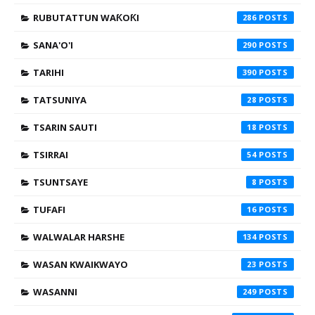
RUBUTATTUN WAƘOƘI
286
SANA'O'I
290
TARIHI
390
TATSUNIYA
28
TSARIN SAUTI
18
TSIRRAI
54
TSUNTSAYE
8
TUFAFI
16
WALWALAR HARSHE
134
WASAN KWAIKWAYO
23
WASANNI
249