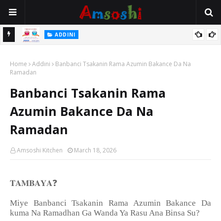
 Gudu
ADDINI
Na Yi Mafarki Ana Bikina, Kafin A Daura Aure Sai Na Farka
Home
Addini
Banbanci Tsakanin Rama Azumin Bakance Da Na
Ramadan
Banbanci Tsakanin Rama
Azumin Bakance Da Na
Ramadan
Amsoshi Kitchen
March 18, 2026
❓
𝐓𝐀𝐌𝐁𝐀𝐘𝐀
Miye Banbanci Tsakanin Rama Azumin Bakance Da
kuma Na Ramadhan Ga Wanda Ya Rasu Ana Binsa Su?