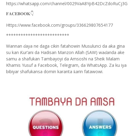
https://whatsapp.com/channel/0029VaA8YpB42DcZdoRuCj3G
👇
𝐅𝐀𝐂𝐄𝐁𝐎𝐎𝐊
Https://www.facebook.com/groups/336629807654177
**************************
Wannan
aya ne daga cikin fatahowin Musulunci da aka gina
ɗ
su kan
ur’ani da Hadisan Manzon Allah (SAW) wa
anda ake
Ƙ
ɗ
samu a shafukan Tambayoyi da Amsoshi na Sheik Malam
Khamis Yusuf a Facebook, Telegram, da WhatsApp. Za ku iya
bibiyar shafukansa domin karanta
arin fatawowi.
ƙ