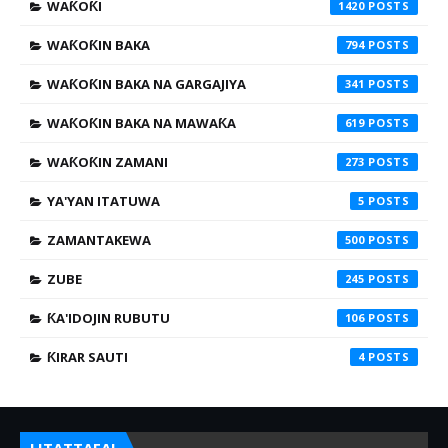
WAƘOƘI
1420
WAƘOƘIN BAKA
794
WAƘOƘIN BAKA NA GARGAJIYA
341
WAƘOƘIN BAKA NA MAWAƘA
619
WAƘOƘIN ZAMANI
273
YA'YAN ITATUWA
5
ZAMANTAKEWA
500
ZUBE
245
ƘA'IDOJIN RUBUTU
106
ƘIRAR SAUTI
4