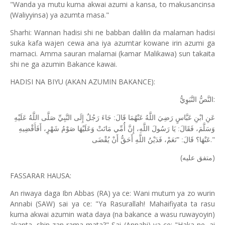
"Wanda ya mutu kuma akwai azumi a kansa, to makusancinsa
(Waliyyinsa) ya azumta masa."
Sharhi: Wannan hadisi shi ne babban dalilin da malaman hadisi
suka kafa wajen cewa ana iya azumtar kowane irin azumi ga
mamaci. Amma sauran malamai (kamar Malikawa) sun takaita
shi ne ga azumin Bakance kawai.
HADISI NA BIYU (AKAN AZUMIN BAKANCE):
:
النَّصُّ النَّبَوِيُّ
عَنِ ابْنِ عَبَّاسٍ رَضِيَ اللَّهُ عَنْهُمَا قَالَ: جَاءَ رَجُلٌ إِلَى النَّبِيِّ صَلَّى اللَّهُ عَلَيْهِ
وَسَلَّمَ، فَقَالَ: يَا رَسُولَ اللَّهِ، إِنَّ أُمِّي مَاتَتْ وَعَلَيْهَا صَوْمُ شَهْرٍ، أَفَأَقْضِيهِ
."
عَنْهَا؟ قَالَ: "نَعَمْ، فَدَيْنُ اللَّهِ أَحَقُّ أَنْ يُقْضَى
(
)
متفق عليه
FASSARAR HAUSA:
An riwaya daga Ibn Abbas (RA) ya ce: Wani mutum ya zo wurin
Annabi (SAW) sai ya ce: "Ya Rasurallah! Mahaifiyata ta rasu
kuma akwai azumin wata daya (na bakance a wasu ruwayoyin)
akanta, shin zan rama mata?" Sai (Annabi) ya ce: "Haka ne, ai