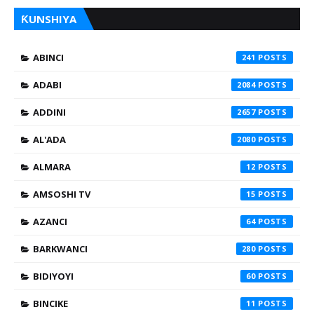
ƘUNSHIYA
ABINCI
241
ADABI
2084
ADDINI
2657
AL'ADA
2080
ALMARA
12
AMSOSHI TV
15
AZANCI
64
BARKWANCI
280
BIDIYOYI
60
BINCIKE
11