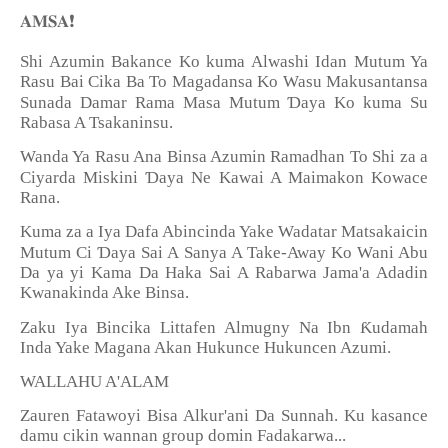
❗
𝐀𝐌𝐒𝐀
Shi Azumin Bakance Ko kuma Alwashi Idan Mutum Ya
Rasu Bai Cika Ba To Magadansa Ko Wasu Makusantansa
Ɗ
Sunada Damar Rama Masa Mutum
aya Ko kuma Su
Rabasa A Tsakaninsu.
Wanda Ya Rasu Ana Binsa Azumin Ramadhan To Shi za a
Ɗ
Ciyarda Miskini
aya Ne Kawai A Maimakon Kowace
Rana.
Kuma za a Iya Dafa Abincinda Yake Wadatar Matsakaicin
Ɗ
Mutum Ci
aya Sai A Sanya A Take-Away Ko Wani Abu
Da ya yi Kama Da Haka Sai A Rabarwa Jama'a Adadin
Kwanakinda Ake Binsa.
Ƙ
Zaku Iya Bincika Littafen Almugny Na Ibn
udamah
Inda Yake Magana Akan Hukunce Hukuncen Azumi.
WALLAHU A'ALAM
Zauren Fatawoyi Bisa Alkur'ani Da Sunnah. Ku kasance
damu cikin wannan group domin Fadakarwa...