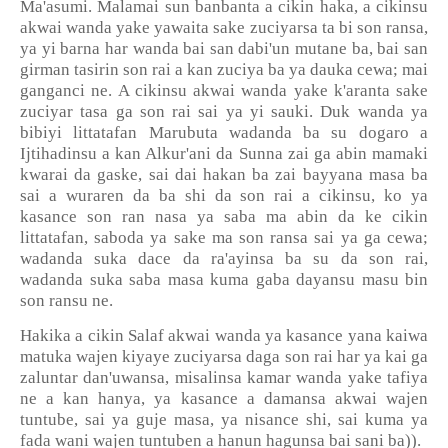
Ma'asumi. Malamai sun banbanta a cikin haka, a cikinsu
akwai wanda yake yawaita sake zuciyarsa ta bi son ransa,
ya yi barna har wanda bai san dabi'un mutane ba, bai san
girman tasirin son rai a kan zuciya ba ya dauka cewa; mai
ganganci ne. A cikinsu akwai wanda yake k'aranta sake
zuciyar tasa ga son rai sai ya yi sauki. Duk wanda ya
bibiyi littatafan Marubuta wadanda ba su dogaro a
Ijtihadinsu a kan Alkur'ani da Sunna zai ga abin mamaki
kwarai da gaske, sai dai hakan ba zai bayyana masa ba
sai a wuraren da ba shi da son rai a cikinsu, ko ya
kasance son ran nasa ya saba ma abin da ke cikin
littatafan, saboda ya sake ma son ransa sai ya ga cewa;
wadanda suka dace da ra'ayinsa ba su da son rai,
wadanda suka saba masa kuma gaba dayansu masu bin
son ransu ne.
Hakika a cikin Salaf akwai wanda ya kasance yana kaiwa
matuka wajen kiyaye zuciyarsa daga son rai har ya kai ga
zaluntar dan'uwansa, misalinsa kamar wanda yake tafiya
ne a kan hanya, ya kasance a damansa akwai wajen
tuntube, sai ya guje masa, ya nisance shi, sai kuma ya
fada wani wajen tuntuben a hanun hagunsa bai sani ba)).