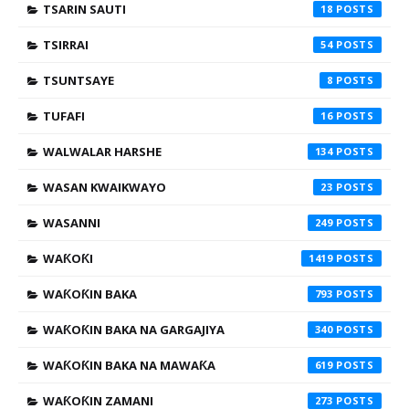
TSARIN SAUTI
18
TSIRRAI
54
TSUNTSAYE
8
TUFAFI
16
WALWALAR HARSHE
134
WASAN KWAIKWAYO
23
WASANNI
249
WAƘOƘI
1419
WAƘOƘIN BAKA
793
WAƘOƘIN BAKA NA GARGAJIYA
340
WAƘOƘIN BAKA NA MAWAƘA
619
WAƘOƘIN ZAMANI
273