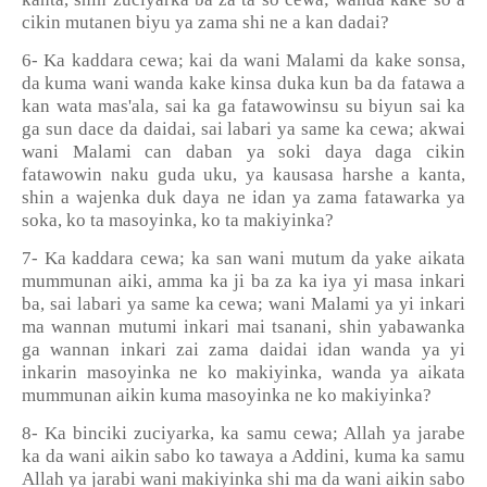
cikin mutanen biyu ya zama shi ne a kan dadai?
6- Ka kaddara cewa; kai da wani Malami da kake sonsa,
da kuma wani wanda kake kinsa duka kun ba da fatawa a
kan wata mas'ala, sai ka ga fatawowinsu su biyun sai ka
ga sun dace da daidai, sai labari ya same ka cewa; akwai
wani Malami can daban ya soki daya daga cikin
fatawowin naku guda uku, ya kausasa harshe a kanta,
shin a wajenka duk daya ne idan ya zama fatawarka ya
soka, ko ta masoyinka, ko ta makiyinka?
7- Ka kaddara cewa; ka san wani mutum da yake aikata
mummunan aiki, amma ka ji ba za ka iya yi masa inkari
ba, sai labari ya same ka cewa; wani Malami ya yi inkari
ma wannan mutumi inkari mai tsanani, shin yabawanka
ga wannan inkari zai zama daidai idan wanda ya yi
inkarin masoyinka ne ko makiyinka, wanda ya aikata
mummunan aikin kuma masoyinka ne ko makiyinka?
8- Ka binciki zuciyarka, ka samu cewa; Allah ya jarabe
ka da wani aikin sabo ko tawaya a Addini, kuma ka samu
Allah ya jarabi wani makiyinka shi ma da wani aikin sabo