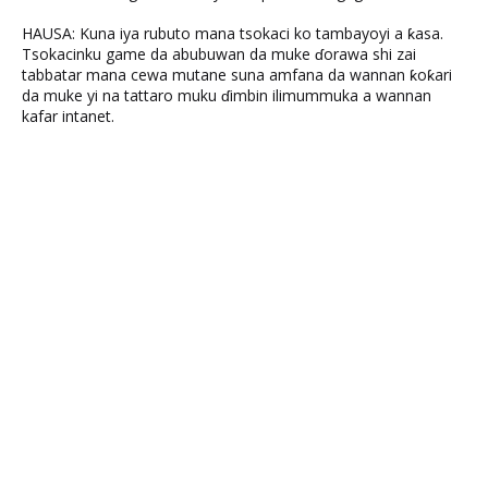
HAUSA: Kuna iya rubuto mana tsokaci ko tambayoyi a ƙasa.
Tsokacinku game da abubuwan da muke ɗorawa shi zai
tabbatar mana cewa mutane suna amfana da wannan ƙoƙari
da muke yi na tattaro muku ɗimbin ilimummuka a wannan
kafar intanet.