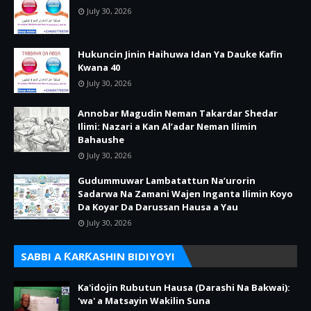
July 30, 2026
Hukuncin Jinin Haihuwa Idan Ya Dauke Kafin
Kwana 40
July 30, 2026
Annobar Magudin Neman Takardar Shedar
Ilimi: Nazari a Kan Al’adar Neman Ilimin
Bahaushe
July 30, 2026
Gudummuwar Lambatattun Na’urorin
Sadarwa Na Zamani Wajen Inganta Ilimin Koyo
Da Koyar Da Darussan Hausa a Yau
July 30, 2026
SABBI A ƘARƘASHIN BIDIYOYI
Ka'idojin Rubutun Hausa (Darashi Na Bakwai):
'wa' a Matsayin Wakilin Suna