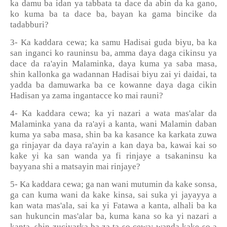
ka damu ba idan ya tabbata ta dace da abin da ka gano,
ko kuma ba ta dace ba, bayan ka gama bincike da
tadabburi?
3- Ka kaddara cewa; ka samu Hadisai guda biyu, ba ka
san inganci ko rauninsu ba, amma daya daga cikinsu ya
dace da ra'ayin Malaminka, daya kuma ya saba masa,
shin kallonka ga wadannan Hadisai biyu zai yi daidai, ta
yadda ba damuwarka ba ce kowanne daya daga cikin
Hadisan ya zama ingantacce ko mai rauni?
4- Ka kaddara cewa; ka yi nazari a wata mas'alar da
Malaminka yana da ra'ayi a kanta, wani Malamin daban
kuma ya saba masa, shin ba ka kasance ka karkata zuwa
ga rinjayar da daya ra'ayin a kan daya ba, kawai kai so
kake yi ka san wanda ya fi rinjaye a tsakaninsu ka
bayyana shi a matsayin mai rinjaye?
5- Ka kaddara cewa; ga nan wani mutumin da kake sonsa,
ga can kuma wani da kake kinsa, sai suka yi jayayya a
kan wata mas'ala, sai ka yi Fatawa a kanta, alhali ba ka
san hukuncin mas'alar ba, kuma kana so ka yi nazari a
kanta, shin zuciyarka ba za ta so cewa; wanda kake so a