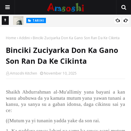
TARIHI
e Lawal
Danmadamin Sakkwato, Alhaji, Barista Hwanarabul Usman
Home
Usman Kure Bungudu
Addini
Binciki Zuciyarka Don Ka Gano Son Ran Da Ke Cikinta
Binciki Zuciyarka Don Ka Gano
Son Ran Da Ke Cikinta
Amsoshi Kitchen
November 10, 2025
Shaikh Abdurrahman al-Mu'allimiy yana bayani a kan
wasu abubuwa da ya kamata mutum yana yawan tunani a
kansu, ya sanya su a gaban idonsa, daga cikinsu sai ya
ce:
((Mutum ya yi tunanin yadda yake da son rai.
1- Ka gaddara cewa; labari ya same ka cewa: wani mutum