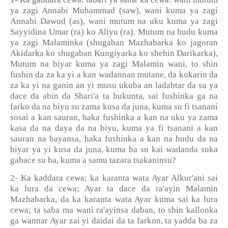
ya zagi Annabi Muhammad (saw), wani kuma ya zagi
Annabi Dawud (as), wani mutum na uku kuma ya zagi
Sayyidina Umar (ra) ko Aliyu (ra). Mutum na hudu kuma
ya zagi Malaminka (shugaban Mazhabarka ko jagoran
Akidarka ko shugaban Kungiyarka ko shehin Darikarka),
Mutum na biyar kuma ya zagi Malamin wani, to shin
fushin da za ka yi a kan wadannan mutane, da kokarin da
za ka yi na ganin an yi musu ukuba an ladabtar da su ya
dace da abin da Shari'a ta hukunta, sai fushinka ga na
farko da na biyu su zama kusa da juna, kuma su fi tsanani
sosai a kan sauran, haka fushinka a kan na uku ya zama
kasa da na daya da na biyu, kuma ya fi tsanani a kan
sauran na bayansa, haka fushinka a kan na hudu da na
biyar ya yi kusa da juna, kuma ba su kai wadanda suka
gabace su ba, kuma a samu tazara tsakaninsu?
2- Ka kaddara cewa; ka karanta wata Ayar Alkur'ani sai
ka lura da cewa; Ayar ta dace da ra'ayin Malamin
Mazhabarka, da ka karanta wata Ayar kuma sai ka lura
cewa; ta saba ma wani ra'ayinsa daban, to shin kallonka
ga wannar Ayar zai yi daidai da ta farkon, ta yadda ba za