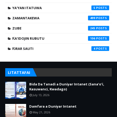
YA'YAN ITATUWA
5
ZAMANTAKEWA
499
ZUBE
245
ƘA'IDOJIN RUBUTU
106
ƘIRAR SAUTI
4
LITATTAFAI
Bida Da Tanadi a Duniyar Intanet (Sana’o’i,
Kasuwanci, Kwadago)
July 13, 2026
Damfara a Duniyar Intanet
May 21, 2026