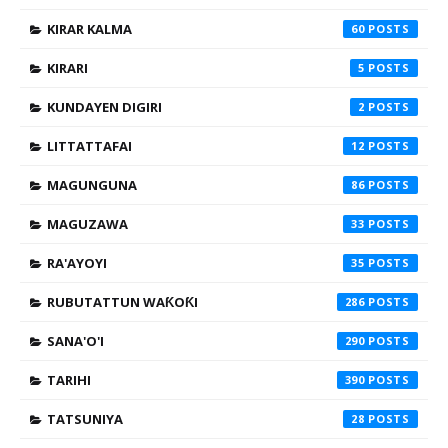
KIRAR KALMA
60
KIRARI
5
KUNDAYEN DIGIRI
2
LITTATTAFAI
12
MAGUNGUNA
86
MAGUZAWA
33
RA'AYOYI
35
RUBUTATTUN WAƘOƘI
286
SANA'O'I
290
TARIHI
390
TATSUNIYA
28