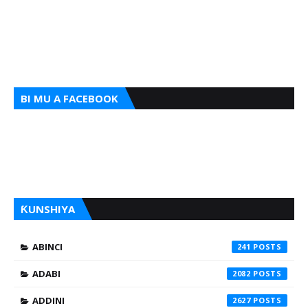
BI MU A FACEBOOK
ƘUNSHIYA
ABINCI
241
ADABI
2082
ADDINI
2627