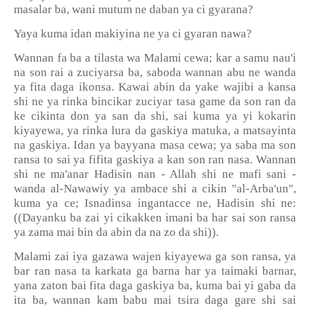
masalar ba, wani mutum ne daban ya ci gyarana?
Yaya kuma idan makiyina ne ya ci gyaran nawa?
Wannan fa ba a tilasta wa Malami cewa; kar a samu nau'i
na son rai a zuciyarsa ba, saboda wannan abu ne wanda
ya fita daga ikonsa. Kawai abin da yake wajibi a kansa
shi ne ya rinka bincikar zuciyar tasa game da son ran da
ke cikinta don ya san da shi, sai kuma ya yi kokarin
kiyayewa, ya rinka lura da gaskiya matuka, a matsayinta
na gaskiya. Idan ya bayyana masa cewa; ya saba ma son
ransa to sai ya fifita gaskiya a kan son ran nasa. Wannan
shi ne ma'anar Hadisin nan - Allah shi ne mafi sani -
wanda al-Nawawiy ya ambace shi a cikin "al-Arba'un",
kuma ya ce; Isnadinsa ingantacce ne, Hadisin shi ne:
((Dayanku ba zai yi cikakken imani ba har sai son ransa
ya zama mai bin da abin da na zo da shi)).
Malami zai iya gazawa wajen kiyayewa ga son ransa, ya
bar ran nasa ta karkata ga barna har ya taimaki barnar,
yana zaton bai fita daga gaskiya ba, kuma bai yi gaba da
ita ba, wannan kam babu mai tsira daga gare shi sai