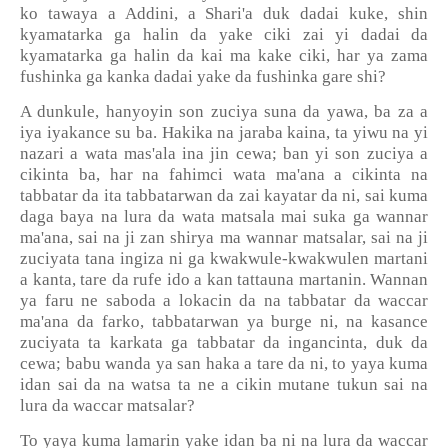
ko tawaya a Addini, a Shari'a duk dadai kuke, shin
kyamatarka ga halin da yake ciki zai yi dadai da
kyamatarka ga halin da kai ma kake ciki, har ya zama
fushinka ga kanka dadai yake da fushinka gare shi?
A dunkule, hanyoyin son zuciya suna da yawa, ba za a
iya iyakance su ba. Hakika na jaraba kaina, ta yiwu na yi
nazari a wata mas'ala ina jin cewa; ban yi son zuciya a
cikinta ba, har na fahimci wata ma'ana a cikinta na
tabbatar da ita tabbatarwan da zai kayatar da ni, sai kuma
daga baya na lura da wata matsala mai suka ga wannar
ma'ana, sai na ji zan shirya ma wannar matsalar, sai na ji
zuciyata tana ingiza ni ga kwakwule-kwakwulen martani
a kanta, tare da rufe ido a kan tattauna martanin. Wannan
ya faru ne saboda a lokacin da na tabbatar da waccar
ma'ana da farko, tabbatarwan ya burge ni, na kasance
zuciyata ta karkata ga tabbatar da ingancinta, duk da
cewa; babu wanda ya san haka a tare da ni, to yaya kuma
idan sai da na watsa ta ne a cikin mutane tukun sai na
lura da waccar matsalar?
To yaya kuma lamarin yake idan ba ni na lura da waccar