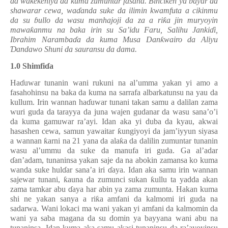
da wa
ƙ
e
ƙ
eniya da kuma zumuntar fasaha. Binciken ya bayar da
shawarar cewa, wa
ɗ
anda suke da ilimin kwamfuta a cikinmu
da su
ɓ
ullo da wasu manhajoji da za a ri
ƙ
a jin muryoyin
mawa
ƙ
anmu na baka irin su Sa’idu Faru, Salihu Janki
ɗ
i,
Ibrahim Naramba
ɗ
a da kuma Musa Dan
ƙ
wairo da Aliyu
Ɗ
andawo Shuni da sauransu da dama.
1.0 Shimfi
ɗ
a
Ha
ɗ
uwar tunanin wani rukuni na al’umma yakan yi amo a
fasahohinsu na baka da kuma na sarrafa albarkatunsu na yau da
kullum. Irin wannan ha
ɗ
uwar tunani takan samu a dalilan zama
wuri guda da tarayya da juna wajen gudanar da wasu sana’o’i
da kuma gamuwar ra’ayi. Idan aka yi duba da kyau, akwai
hasashen cewa, samun yawaitar
ƙ
ungiyoyi da jam’iyyun siyasa
a wannan
ƙ
arni na 21 yana da ala
ƙ
a da dalilin zumuntar tunanin
wasu al’ummu da suke da manufa iri guda. Ga al’adar
ɗ
an’adam, tunaninsa yakan saje da na abokin zamansa ko kuma
wanda suke hul
ɗ
ar sana’a iri
ɗ
aya. Idan aka samu irin wannan
sajewar tunani,
ƙ
auna da zumunci sukan
ƙ
ullu ta yadda akan
zama tamkar abu
ɗ
aya har abin ya zama zumunta. Hakan kuma
shi ne yakan sanya a ri
ƙ
a amfani da kalmomi iri guda na
sadarwa. Wani lokaci ma wani yakan yi amfani da kalmomin da
wani ya saba magana da su domin ya bayyana wani abu na
tunaninsa. Idan kuma aka samu akasi tunaninsu da ra’ayoyinsu