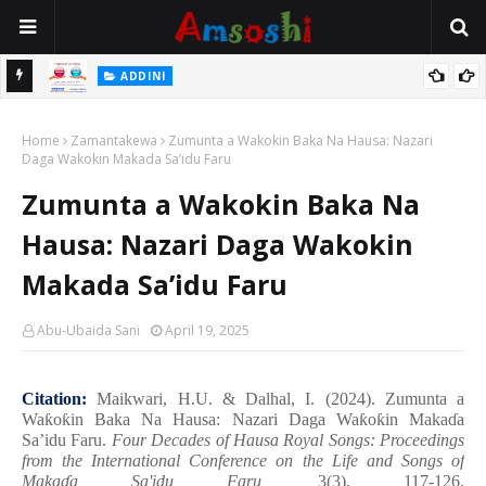
 Gudu
ADDINI
Na Yi Mafarki Ana Bikina, Kafin A Daura Aure Sai Na Farka
Home
Zamantakewa
Zumunta a Wakokin Baka Na Hausa: Nazari
Daga Wakokin Makada Sa’idu Faru
Zumunta a Wakokin Baka Na
Hausa: Nazari Daga Wakokin
Makada Sa’idu Faru
Abu-Ubaida Sani
April 19, 2025
Citation:
Maikwari, H.U. & Dalhal, I. (2024). Zumunta a
Wa
ƙ
o
ƙ
in Baka Na Hausa: Nazari Daga Wa
ƙ
o
ƙ
in Maka
ɗ
a
Sa’idu Faru.
Four Decades of Hausa Royal Songs: Proceedings
from the International Conference on the Life and Songs of
Maka
ɗ
a Sa'idu Faru,
3(3), 117-126.