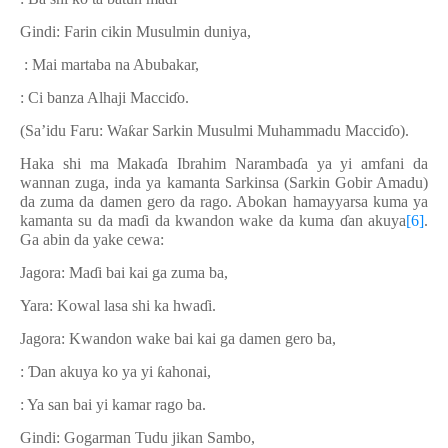
Gindi: Farin cikin Musulmin duniya,
: Mai martaba na Abubakar,
: Ci banza Alhaji Macci
ɗ
o.
(Sa’idu Faru: Wa
ƙ
ar Sarkin Musulmi Muhammadu Macci
ɗ
o).
Haka shi ma Maka
ɗ
a Ibrahim Naramba
ɗ
a ya yi amfani da
wannan zuga, inda ya kamanta Sarkinsa (Sarkin Gobir Amadu)
da zuma da damen gero da rago. Abokan hamayyarsa kuma ya
kamanta su da ma
ɗ
i da kwandon wake da kuma
ɗ
an akuya
[6]
.
Ga abin da yake cewa:
Jagora: Ma
ɗ
i bai kai ga zuma ba,
Yara: Kowal lasa shi ka hwa
ɗ
i.
Jagora: Kwandon wake bai kai ga damen gero ba,
:
Ɗ
an akuya ko ya yi
ƙ
ahonai,
: Ya san bai yi kamar rago ba.
Gindi: Gogarman Tudu jikan Sambo,