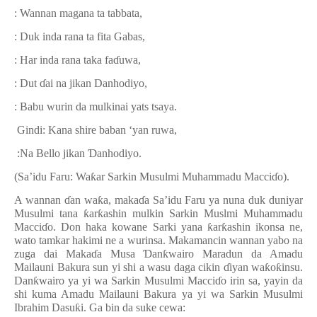
: Wannan magana ta tabbata,
: Duk inda rana ta fita Gabas,
: Har inda rana taka fa
ɗ
uwa,
: Dut
ɗ
ai na jikan Danhodiyo,
: Babu wurin da mulkinai yats tsaya.
Gindi: Kana shire baban ‘yan ruwa,
:Na Bello jikan
Ɗ
anhodiyo.
(Sa’idu Faru: Wa
ƙ
ar Sarkin Musulmi Muhammadu Macci
ɗ
o).
A wannan
ɗ
an wa
ƙ
a, maka
ɗ
a Sa’idu Faru ya nuna duk duniyar
Musulmi tana
ƙ
ar
ƙ
ashin mulkin Sarkin Muslmi Muhammadu
Macci
ɗ
o. Don haka kowane Sarki yana
ƙ
ar
ƙ
ashin ikonsa ne,
wato tamkar hakimi ne a wurinsa. Makamancin wannan yabo na
zuga dai Maka
ɗ
a Musa
Ɗ
an
ƙ
wairo Maradun da Amadu
Mailauni Bakura sun yi shi a wasu daga cikin
ɗ
iyan wa
ƙ
o
ƙ
insu.
Dan
ƙ
wairo ya yi wa Sarkin Musulmi Macci
ɗ
o irin sa, yayin da
shi kuma Amadu Mailauni Bakura ya yi wa Sarkin Musulmi
Ibrahim Dasu
ƙ
i. Ga bin da suke cewa: