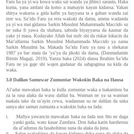
Faru ba ya yi wa kowa wa
ƙ
a sai wanda ya ji
ɓ
inci sarauta. Haka
kuma, yana amfani da kotso a matsayin kayan ki
ɗ
ansa. Yakan
shirya wa
ƙ
arsa a gida kafin ya bayyana ta a gaban wanda zai
rere wa. Sa
’
idu Faru ya rera wa
ƙ
o
ƙ
i da dama, amma wa
ɗ
anda
ya yi wa mai gidansa Sarkin Musulmi Muhammadu Macci
ɗ
o su
ne suka fi yawa da shahara, saboda biyayyarsa da
ƙ
aunar da
yake yi masa. Kodayake Allah bai nufe shi da riskar lokacin da
Mai’alfarma Sarkin Musulmi Muhammadu Macci
ɗ
o ya zama
Sarkin Musulmi ba. Maka
ɗ
a Sa’idu Faru ya rasu a shekarar
1987 ya bar mata da ‘ya’ya da jikoki da dama, (Danmadamin
Birnin Magaji, 2019). Yanzu haka (2024)
ɗ
ansa Ibrahim Sa’idu
Faru ne ya gaje shi wajen gudanar da sabgoginsa na ki
ɗ
a da
wa
ƙ
a.
3.0 Dalilan Samuwar Zumuntar Wa
ƙ
o
ƙ
in Baka na Hausa
Al’adar mawa
ƙ
an baka ta
ƙ
ulla zumuntar wa
ƙ
a a tsakaninsu ba
za ta rasa ala
ƙ
a da wasu dalilai ba. Wannan ne ya sa wannan
ma
ƙ
ala take da ra’ayin cewa, wa
ɗ
annan su ne dalilan da suka
sanya ake samun zumunta a wa
ƙ
o
ƙ
in baka na fada:
i.
Mafiya yawancin mawa
ƙ
an baka na fada sun fito ne daga
yanki guda, wato
ƙ
asar Zamfara. Don haka karin harshensu
da al’adunsu da fasahohinsu suna da ala
ƙ
a da juna.
ii.
Salon wa
ƙ
o
ƙ
insu da kayan ki
ɗ
ansu duka suna da ala
ƙ
a da