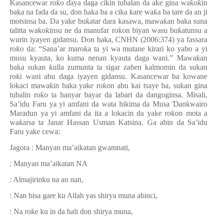
Kasancewar ro
ƙ
o
ɗ
aya daga cikin tubalan da ake gina wa
ƙ
o
ƙ
in
baka na fada da su, don haka ba a cika
ƙ
are wa
ƙ
a ba tare da an ji
motsinsa ba. Da yake bu
ƙ
atar dara kasawa, mawa
ƙ
an baka suna
talitta wa
ƙ
o
ƙ
insu ne da manufar ro
ƙ
on biyan wasu bu
ƙ
atunsu a
wurin iyayen gidansu. Don haka, CNHN (2006:374) ya fassara
ro
ƙ
o da: “Sana’ar maro
ƙ
a ta yi wa mutane kirari ko yabo a yi
musu kyauta, ko kuma nenan kyauta daga wani.” Mawa
ƙ
an
baka sukan
ƙ
ulla zumunta ta sigar za
ɓ
en kalmomin da sukan
ro
ƙ
i wani abu daga iyayen gidansu. Kasancewar ba kowane
lokaci mawa
ƙ
in baka yake ro
ƙ
on abu kai tsaye ba, sukan gina
tubalin ro
ƙ
o ta hanyar bayar da labari da dangoginsa. Misali,
Sa’idu Faru ya yi amfani da wata hikima da Musa
Ɗ
an
ƙ
wairo
Maradun ya yi amfani da ita a lokacin da yake ro
ƙ
on mota a
wa
ƙ
arsa ta Janar Hassan Usman Katsina. Ga abin da Sa’idu
Faru yake cewa:
Jagora : Manyan ma’aikatan gwamnati,
: Manyan ma’aikatan NA
: Almajirinku na an nan,
: Nan bisa gare ku Allah yas shirya muna abinci,
: Na ro
ƙ
e ku in da hali don shirya muna,