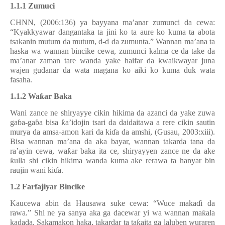
1.1.1 Zumuci
CHNN, (2006:136) ya bayyana ma’anar zumunci da cewa:
“Kyakkyawar dangantaka ta jini ko ta aure ko kuma ta abota
tsakanin mutum da mutum, d-d da zumunta.” Wannan ma’ana ta
haska wa wannan bincike cewa, zumunci kalma ce da take da
ma’anar zaman tare wanda yake haifar da kwaikwayar juna
wajen gudanar da wata magana ko aiki ko kuma duk wata
fasaha.
1.1.2 Wa
ƙ
ar Baka
Wani zance ne shiryayye cikin hikima da azanci da yake zuwa
ga
ɓ
a-ga
ɓ
a bisa
ƙ
a’idojin tsari da daidaitawa a rere cikin sautin
murya da amsa-amon kari da ki
ɗ
a da amshi, (Gusau, 2003:xiii).
Bisa wannan ma’ana da aka bayar, wannan takarda tana da
ra’ayin cewa, wa
ƙ
ar baka ita ce, shiryayyen zance ne da ake
ƙ
ulla shi cikin hikima wanda kuma ake rerawa ta hanyar bin
raujin wani ki
ɗ
a.
1.2 Farfajiyar Bincike
Kaucewa abin da Hausawa suke cewa: “Wuce maka
ɗ
i da
rawa.” Shi ne ya sanya aka ga dacewar yi wa wannan ma
ƙ
ala
kadada. Sakamakon haka, takardar ta ta
ƙ
aita ga laluben wuraren