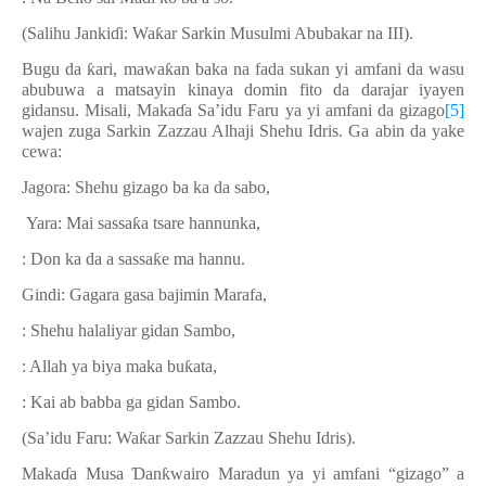
(Salihu Janki
ɗ
i: Wa
ƙ
ar Sarkin Musulmi Abubakar na III).
Bugu da
ƙ
ari, mawa
ƙ
an baka na fada sukan yi amfani da wasu
abubuwa a matsayin kinaya domin fito da darajar iyayen
gidansu. Misali, Maka
ɗ
a Sa’idu Faru ya yi amfani da gizago
[5]
wajen zuga Sarkin Zazzau Alhaji Shehu Idris. Ga abin da yake
cewa:
Jagora: Shehu gizago ba ka da sabo,
Yara: Mai sassa
ƙ
a tsare hannunka,
: Don ka da a sassa
ƙ
e ma hannu.
Gindi: Gagara gasa bajimin Marafa,
: Shehu halaliyar gidan Sambo,
: Allah ya biya maka bu
ƙ
ata,
: Kai ab babba ga gidan Sambo.
(Sa’idu Faru: Wa
ƙ
ar Sarkin Zazzau Shehu Idris).
Maka
ɗ
a Musa
Ɗ
an
ƙ
wairo Maradun ya yi amfani “gizago” a