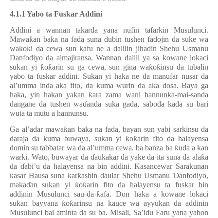
4.1.1 Yabo ta Fuskar Addini
Addini a wannan takarda yana nufin tafarkin Musulunci.
Mawa
ƙ
an baka na fada suna dubin tushen fadojin da suke wa
wa
ƙ
o
ƙ
i da cewa sun kafu ne a dalilin jihadin Shehu Usmanu
Danfodiyo da almajiransa. Wannan dalili ya sa kowane lokaci
sukan yi
ƙ
o
ƙ
arin su ga cewa, sun gina wa
ƙ
o
ƙ
insu da tubalin
yabo ta fuskar addini. Sukan yi haka ne da manufar nusar da
al’umma inda aka fito, da kuma wurin da aka dosa. Baya ga
haka, yin hakan yakan
ƙ
ara zama wani hannunka-mai-sanda
dangane da tushen wa
ɗ
anda suka gada, saboda kada su bari
wuta ta mutu a hannunsu.
Ga al’adar mawa
ƙ
an baka na fada, bayan sun yabi sarkinsu da
daraja da kuma buwaya, sukan yi
ƙ
o
ƙ
arin fito da halayensa
domin su tabbatar wa da al’umma cewa, ba banza ba
ƙ
uda a kan
warki. Wato, buwayar da
ɗ
aukakar da yake da ita suna da ala
ƙ
a
da
ɗ
abi’u da halayensa na bin addini. Kasancewar Sarakunan
ƙ
asar Hausa suna
ƙ
ar
ƙ
ashin daular Shehu Usmanu
Ɗ
anfodiyo,
maka
ɗ
an sukan yi
ƙ
o
ƙ
arin fito da halayensu ta fuskar bin
addinin Musulunci sau-da-
ƙ
afa. Don haka a kowane lokaci
sukan bayyana
ƙ
o
ƙ
arinsu na kauce wa ayyukan da addinin
Musulunci bai aminta da su ba. Misali, Sa’idu Faru yana yabon