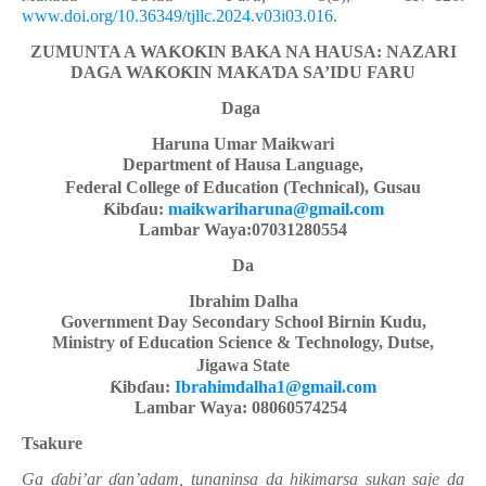
www.doi.org/10.36349/tjllc.2024.v03i03.016
.
ZUMUNTA A WA
Ƙ
O
Ƙ
IN
BAKA NA HAUSA: NAZARI
DAGA WA
Ƙ
O
Ƙ
IN MAKA
Ɗ
A
SA’IDU FARU
Daga
Haruna Umar Maikwari
Department of Hausa Language,
Federal College of Education (Technical), Gusau
Ƙ
ib
ɗ
au:
maikwariharuna@gmail.com
Lambar Waya:07031280554
Da
Ibrahim Dalha
Government Day Secondary School Birnin Kudu,
Ministry of Education Science & Technology, Dutse,
Jigawa State
Ƙ
ib
ɗ
au:
Ibrahimdalha1@gmail.com
Lambar Waya: 08060574254
Tsakure
Ga
ɗ
abi’ar
ɗ
an’adam, tunaninsa da hikimarsa sukan saje da