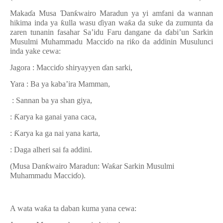
Maka
ɗ
a Musa
Ɗ
an
ƙ
wairo Maradun ya yi amfani da wannan
hikima inda ya
ƙ
ulla wasu
ɗ
iyan wa
ƙ
a da suke da zumunta da
zaren tunanin fasahar Sa’idu Faru dangane da
ɗ
abi’un Sarkin
Musulmi Muhammadu Macci
ɗ
o na ri
ƙ
o da addinin Musulunci
inda yake cewa:
Jagora : Macci
ɗ
o shiryayyen
ɗ
an sarki,
Yara : Ba ya kaba’ira Mamman,
: Sannan ba ya shan giya,
:
Ƙ
arya ka ganai yana caca,
:
Ƙ
arya ka ga nai yana karta,
: Daga alheri sai fa addini.
(Musa Dan
ƙ
wairo Maradun: Wa
ƙ
ar Sarkin Musulmi
Muhammadu Macci
ɗ
o).
A wata wa
ƙ
a ta daban kuma yana cewa: