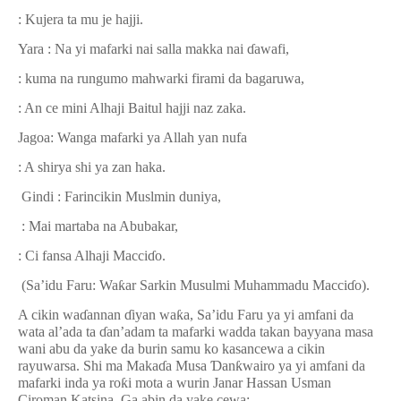
: Kujera ta mu je hajji.
Yara : Na yi mafarki nai salla makka nai
ɗ
awafi,
: kuma na rungumo mahwarki firami da bagaruwa,
: An ce mini Alhaji Baitul hajji naz zaka.
Jagoa: Wanga mafarki ya Allah yan nufa
: A shirya shi ya zan haka.
Gindi : Farincikin Muslmin duniya,
: Mai martaba na Abubakar,
: Ci fansa Alhaji Macci
ɗ
o.
(Sa’idu Faru: Wa
ƙ
ar Sarkin Musulmi Muhammadu Macci
ɗ
o).
A cikin wa
ɗ
annan
ɗ
iyan wa
ƙ
a, Sa’idu Faru ya yi amfani da
wata al’ada ta
ɗ
an’adam ta mafarki wadda takan bayyana masa
wani abu da yake da burin samu ko kasancewa a cikin
rayuwarsa. Shi ma Maka
ɗ
a Musa
Ɗ
an
ƙ
wairo ya yi amfani da
mafarki inda ya ro
ƙ
i mota a wurin Janar Hassan Usman
Ciroman Katsina. Ga abin da yake cewa: