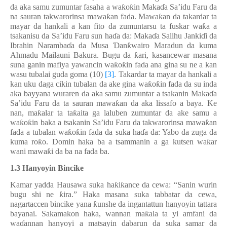
da aka samu zumuntar fasaha a wa
ƙ
o
ƙ
in Maka
ɗ
a Sa’idu Faru da
na sauran takwarorinsa mawa
ƙ
an fada. Mawa
ƙ
an da takardar ta
mayar da hankali a kan fito da zumuntarsu ta fuskar wa
ƙ
a a
tsakanisu da Sa
’
idu Faru sun ha
ɗ
a da: Maka
ɗ
a Salihu Janki
ɗ
i da
Ibrahin Naramba
ɗ
a da Musa
Ɗ
an
ƙ
wairo Maradun da kuma
Ahmadu Mailauni Bakura. Bugu da
ƙ
ari, kasancewar masana
suna ganin mafiya yawancin wa
ƙ
o
ƙ
in fada ana gina su ne a kan
wasu tubalai guda goma (10)
[3]
. Takardar ta mayar da hankali a
kan uku daga cikin tubalan da ake gina wa
ƙ
o
ƙ
in fada da su inda
aka bayyana wuraren da aka samu zumuntar a tsakanin Maka
ɗ
a
Sa’idu Faru da ta sauran mawa
ƙ
an da aka lissafo a baya. Ke
nan, ma
ƙ
alar ta ta
ƙ
aita ga laluben zumuntar da ake samu a
wa
ƙ
o
ƙ
in baka a tsakanin Sa’idu Faru da takwarorinsa mawa
ƙ
an
fada a tubalan wa
ƙ
o
ƙ
in fada da suka ha
ɗ
a da: Yabo da zuga da
kuma ro
ƙ
o. Domin haka ba a tsammanin a ga kutsen wa
ƙ
ar
wani mawa
ƙ
i da ba na fada ba.
1.3 Hanyoyin Bincike
Kamar yadda Hausawa suka ha
ƙ
i
ƙ
ance da cewa: “Sanin wurin
bugu shi ne
ƙ
ira.” Haka masana suka tabbatar da cewa,
nagartaccen bincike yana
ƙ
unshe da ingantattun hanyoyin tattara
bayanai. Sakamakon haka, wannan ma
ƙ
ala ta yi amfani da
wa
ɗ
annan hanyoyi a matsayin dabarun da suka samar da