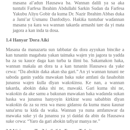
masana al’adun Hausawa ba. Wannan dalili ya sa aka
tuntu
ɓ
i Farfesa Ibrahim Abdullahi Sarkin Sudan da Farfesa
Yakubu Aliyu Gobir da kuma Dr. Nazir Ibrahim Abbas duka
a Jami’ar Usmanu Danfodiyo. Ha
ƙ
i
ƙ
a tuntu
ɓ
ar wa
ɗ
annan
masana ya
ƙ
ara wa wannan takarda armashi tare da yi mata
jagora a kan inda ta dosa.
1.4 Hanyar
Ɗ
ora Aiki
Masana da manazarta sun tabbatar da
ɗ
ora ayyukan bincike a
kan tunanin magabata yakan taimaka wajen yin jagora ta yadda
ba za su kauce daga kan turba ta ilimi ba. Sakamakon haka,
wannan ma
ƙ
ala an
ɗ
ora ta a kan tunanin Hausawa da yake
cewa: “Da abokin daka akan sha gari.” An yi wannan tunani ne
saboda ganin yadda mawa
ƙ
an baka suke amfani da fasahohin
junansu wajen
ƙ
ulla
ɗ
iyan wa
ƙ
o
ƙ
insu. Ke nan, a wannan
takarda, abokin daka shi ne, mawa
ƙ
i. Gari kuma shi ne,
wa
ƙ
o
ƙ
in da ake samu a bakunan mawa
ƙ
an baka wa
ɗ
anda sukan
haska wa junansu hanyoyin
ƙ
ir
ƙ
irar wasu sababbin
ɗ
iyan
wa
ƙ
o
ƙ
in da za su rera wa masu gidansu da kuma masu
ƙ
aunar
sana'arsu ta ki
ɗ
a da wa
ƙ
a. Wannan ya nuna amfanuwar da
mawa
ƙ
a suke yi da junansu ya yi daidai da abin da Hausawa
suke cewa: “Yaro da gari abokin tafiyar manya ne.”