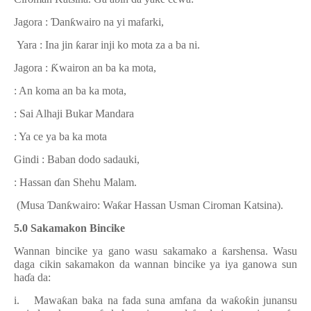
Jagora :
Ɗ
an
ƙ
wairo na yi mafarki,
Yara : Ina jin
ƙ
arar inji ko mota za a ba ni.
Jagora :
Ƙ
wairon an ba ka mota,
: An koma an ba ka mota,
: Sai Alhaji Bukar Mandara
: Ya ce ya ba ka mota
Gindi : Baban dodo sadauki,
: Hassan
ɗ
an Shehu Malam.
(Musa
Ɗ
an
ƙ
wairo: Wa
ƙ
ar Hassan Usman Ciroman Katsina).
5.0 Sakamakon Bincike
Wannan bincike ya gano wasu sakamako a
ƙ
arshensa. Wasu
daga cikin sakamakon da wannan bincike ya iya ganowa sun
ha
ɗ
a da:
i.
Mawa
ƙ
an baka na fada suna amfana da wa
ƙ
o
ƙ
in junansu