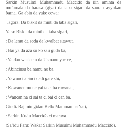
Sarkin Musulmi Muhammadu Macci
ɗ
o da
ƙ
in aminta da
mu’amala da barasa (giya) da taba sigari da sauran ayyukan
ɓ
arna. Ga abin da yake cewa:
Jagora: Da biskit da minti da taba sigari,
Yara: Biskit da minti da taba sigari,
: Da lemu da soda da kwalbat sitawut,
: Bai ya da aza su ko sau guda ba,
: Ya
ɗ
au wasiccin da Usmanu yac ce,
: Abincinsu ba namu ne ba,
: Yawanci abinci da
ɗ
i gare shi,
: Kowanenmu ne yai ta ci ba ruwanai,
: Wancan na ci sai ta ci bai ci can ba.
Gindi: Bajimin gidan Bello Mamman na Yari,
: Sarkin Kudu Macci
ɗ
o ci maraya.
(Sa’idu Faru: Wa
ƙ
ar Sarkin Musulmi Muhammadu Macci
ɗ
o).