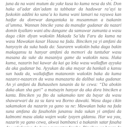
juna da na wani mutum da yake kusa ko kuma nesa da shi. Don
haka al’adar
ɗ
an’adam ta tabbatar da ha
ɗ
uwar ra’ayi ta
fuskokin addini ko sana’a ko kuma wani lamari na rayuwa kan
haifar da
ɗ
orewar dangantaka ta musamman a tsakanin
al’umma. Wannan bincike yana da manufar gudanar da nazari
domin
ƙ
yallaro wani abu dangane da samuwar zumunta a wasu
daga cikin
ɗ
iyan wa
ƙ
o
ƙ
in Maka
ɗ
a Sa’idu Faru da kuma na
wasu Mawa
ƙ
an
ƙ
asar Hausa na fada. Binciken ya yi amfani da
hanyoyin da suka ha
ɗ
a da: Sauraren wa
ƙ
o
ƙ
in baka daga bakin
ma
ƙ
agansu ta hanyar amfani da memori da tuntu
ɓ
ar wasu
masana da suke da masaniya game da wa
ƙ
o
ƙ
in nasu. Haka
kuma, nazarin bai kawar da kai ga le
ƙ
a wasu wallaffun ayyuka
da aka gudanar ba. Ayyukan da aka mayar da hankali a kansu
sun ha
ɗ
a da, wallafaffun matanonin wa
ƙ
o
ƙ
in baka da kuma
nazarce-nazarcen da wasu manazarta da
ɗ
alibai suka gudanar.
An yi amfani da Bahaushen tunanin da ke cewa: “Da abokin
daka akan sha gari” a matsayin hanyar da aka
ɗ
ora binciken a
kanta. Binciken ya fito da sakamako tare da bayar da wasu
shawarwari da za su
ƙ
ara wa Borno dawaki. Wasu daga cikin
sakamakon da nazarin ya gano su ne:
Mawa
ƙ
an baka na fada
suna amfana da fasahohin junansu inda sukan yi amfani da
kalmomi masu ala
ƙ
a wajen wa
ƙ
e iyayen gidansu. Har wa yau,
nazarin ya gano cewa, akwai bambanci a tsakanin satar fasaha