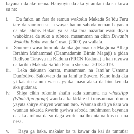
bayanan da ake nema. Hanyoyin da aka yi amfani da su kuwa
su ne:
i.
Da farko, an fara da samun wa
ƙ
o
ƙ
in Maka
ɗ
a Sa’idu Faru
tare da sauraren su ta wayar hannu saboda neman bayanan
da ake lalube. Hakan ya sa aka fara nazartar wasu
ɗ
iyan
wa
ƙ
o
ƙ
insa da suke a rubuce, musamman na cikin
Diwanin
Wa
ƙ
o
ƙ
in Baka
wanda Gusau (2009) ya wallafa.
ii.
Sauraren wasu hirarraki da aka gudanar da Maigirma Alhaji
Ibrahim Muhammad (
Ɗ
anmadamin Birnin Magaji) a gidan
Rediyon Tarayya na Kaduna (FRCN Kaduna) a kan rayuwa
da tarihin Maka
ɗ
a Sa’idu Faru a shekarar 2018-2019.
iii.
Le
ƙ
a
ɗ
akunan karatu, musamman na Jami’ar Usmanu
Danfodiyo, Sakkwato da na Jami’ar Bayero, Kano inda aka
yi katarin samun wasu ayyuka masu ala
ƙ
a da binciken da
aka gudanar.
iv.
Shiga cikin rukunin shafin sada zumunta na
whatsApp
(WhatsApp group)
wanda a ka
ƙ
ir
ƙ
ire shi musamman domin
yayata shirye-shiryen wannan taro. Wannan shafi ya
ƙ
ara wa
wannan takarda
ƙ
warin gwiwa saboda muhimman bayanan
da aka amfana da su daga wurin ma’ilmanta na kusa da na
nesa.
v.
Baya ga haka, ma
ƙ
alar ba ta kawar da kai da tuntu
ɓ
ar