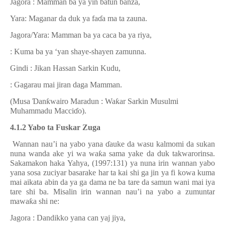
Jagora : Mamman ba ya yin batun banza,
Yara: Maganar da duk ya fa
ɗ
a ma ta zauna.
Jagora/Yara: Mamman ba ya caca ba ya riya,
: Kuma ba ya ‘yan shaye-shayen zamunna.
Gindi : Jikan Hassan Sarkin Kudu,
: Gagarau mai jiran daga Mamman.
(Musa
Ɗ
an
ƙ
wairo Maradun : Wa
ƙ
ar Sarkin Musulmi
Muhammadu Macci
ɗ
o).
4.1.2 Yabo ta Fuskar Zuga
Wannan nau’i na yabo yana
ɗ
auke da wasu kalmomi da sukan
nuna wanda ake yi wa wa
ƙ
a sama yake da duk takwarorinsa.
Sakamakon haka Yahya, (1997:131) ya nuna irin wannan yabo
yana sosa zuciyar basarake har ta kai shi ga jin ya fi kowa kuma
mai aikata abin da ya ga dama ne ba tare da samun wani mai iya
tare shi ba. Misalin irin wannan nau’i na yabo a zumuntar
mawa
ƙ
a shi ne:
Jagora : Dandikko yana can yaj jiya,