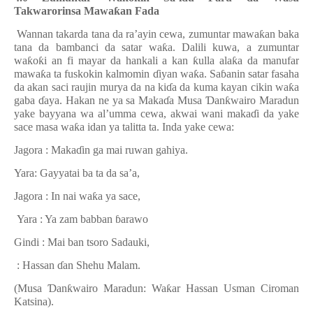
Takwarorinsa Mawa
ƙ
an Fada
Wannan takarda tana da ra’ayin cewa, zumuntar mawa
ƙ
an baka
tana da bambanci da satar wa
ƙ
a. Dalili kuwa, a zumuntar
wa
ƙ
o
ƙ
i an fi mayar da hankali a kan
ƙ
ulla ala
ƙ
a da manufar
mawa
ƙ
a ta fuskokin kalmomin
ɗ
iyan wa
ƙ
a. Sa
ɓ
anin satar fasaha
da akan saci raujin murya da na ki
ɗ
a da kuma kayan cikin wa
ƙ
a
gaba
ɗ
aya. Hakan ne ya sa Maka
ɗ
a Musa
Ɗ
an
ƙ
wairo Maradun
yake bayyana wa al’umma cewa, akwai wani maka
ɗ
i da yake
sace masa wa
ƙ
a idan ya talitta ta. Inda yake cewa:
Jagora : Maka
ɗ
in ga mai ruwan gahiya.
Yara: Gayyatai ba ta da sa’a,
Jagora : In nai wa
ƙ
a ya sace,
Yara : Ya zam babban
ɓ
arawo
Gindi : Mai ban tsoro Sadauki,
: Hassan
ɗ
an Shehu Malam.
(Musa
Ɗ
an
ƙ
wairo Maradun: Wa
ƙ
ar Hassan Usman Ciroman
Katsina).