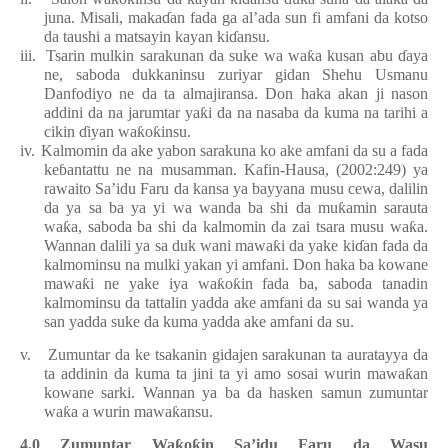
juna. Misali, maka
ɗ
an fada ga al’ada sun fi amfani da kotso
da taushi a matsayin kayan ki
ɗ
ansu.
iii.
Tsarin mulkin sarakunan da suke wa wa
ƙ
a kusan abu
ɗ
aya
ne, saboda dukkaninsu zuriyar gidan Shehu Usmanu
Danfodiyo ne da ta almajiransa. Don haka akan ji nason
addini da na jarumtar ya
ƙ
i da na nasaba da kuma na tarihi a
cikin
ɗ
iyan wa
ƙ
o
ƙ
insu.
iv.
Kalmomin da ake yabon sarakuna ko ake amfani da su a fada
ke
ɓ
antattu ne na musamman. Kafin-Hausa, (2002:249) ya
rawaito Sa’idu Faru da kansa ya bayyana musu cewa, dalilin
da ya sa ba ya yi wa wanda ba shi da mu
ƙ
amin sarauta
wa
ƙ
a, saboda ba shi da kalmomin da zai tsara musu wa
ƙ
a.
Wannan dalili ya sa duk wani mawa
ƙ
i da yake ki
ɗ
an fada da
kalmominsu na mulki yakan yi amfani. Don haka ba kowane
mawa
ƙ
i ne yake iya wa
ƙ
o
ƙ
in fada ba, saboda tanadin
kalmominsu da tattalin yadda ake amfani da su sai wanda ya
san yadda suke da kuma yadda ake amfani da su.
v.
Zumuntar da ke tsakanin gidajen sarakunan ta auratayya da
ta addinin da kuma ta jini ta yi amo sosai wurin mawa
ƙ
an
kowane sarki. Wannan ya ba da hasken samun zumuntar
wa
ƙ
a a wurin mawa
ƙ
ansu.
4.0 Zumuntar Wa
ƙ
o
ƙ
in Sa’idu Faru da Wasu