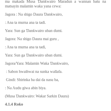
ma maka
ɗ
a Musa
Ɗ
an
ƙ
wairo Maradun a wannan batu na
matsayin malamin wa
ƙ
a yana cewa:
Jagora : Na shigo Daura
Ɗ
an
ƙ
wairo,
: Ana ta murna ana ta ta
ɗ
i.
Yara: Sun ga
Ɗ
an
ƙ
wairo uban
ɗ
umi.
Jagora: Na shigo Daura mai guru ,
: Ana ta murna ana ta ta
ɗ
i,
Yara: Sun ga
Ɗ
an
ƙ
wairo uban
ɗ
umi.
Jagora/Yara: Malamin Wa
ƙ
a
Ɗ
an
ƙ
wairo,
: Sabon hwaihwai na sunka wallafa.
Gindi: Shirinka ba
ɗ
ai da nasu ba,
: Na Audu giwa abin biya.
(Musa
Ɗ
an
ƙ
wairo: Wa
ƙ
ar Sarkin Daura)
4.1.4 Ro
ƙ
o