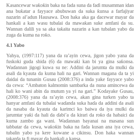
Kasancewar wa
ƙ
o
ƙ
in baka na fada suna da fa
ɗ
i musamman idan
ana bu
ƙ
atar a fayyace abubuwan da suka
ƙ
unsa a farfajiyar
nazarin al’adun Hausawa. Don haka aka ga dacewar mayar da
hankali a kan wasu tubalai da mawa
ƙ
an suke amfani da su.
Wannan dalili ya sa aka ta
ƙ
aita nazarin a kan tubalan yabo da
zuga da kuma na ro
ƙ
o.
4.1 Yabo
Yahya, (1997:117) yana da ra’ayin cewa, jigon yabo yana da
fuskoki guda shida (6) da mawa
ƙ
i kan bi ya gina sa
ƙ
onsa.
Wa
ɗ
annan jigogi kuwa su ne: Addini da jarumta da mulki da
asali da kyauta da kuma hali na gari. Wannan magana da ta yi
daidai da tunanin Gusau (2008:376) a inda yake fayyace yabo
da cewa: “Ambaton kalmomin sambarka da nuna amincewa da
hali ko wani abin da mutum ya yi na gari.” Kodayake Gusau,
(2008:376) yana da ra’ayin cewa, akan gina turken yabo ta
hanyar amfani da tubalai wa
ɗ
anda suka ha
ɗ
a da addini da asali
da nasaba da kyauta da karimci ko baiwa da iya mulki da
jarumtar ya
ƙ
i da hali da
ɗ
abi’a da kirari da ro
ƙ
o da habaici da
kuma zambo ga wani. Wa
ɗ
annan bayanai na masana sun
tabbatar da cewa, wa
ƙ
o
ƙ
in baka na fada kusan ana iya cewa,
tubalin yabo ya kere kowane a cikinsu. Don haka wannan
takarda ta fi mayar da hankali a kansa.