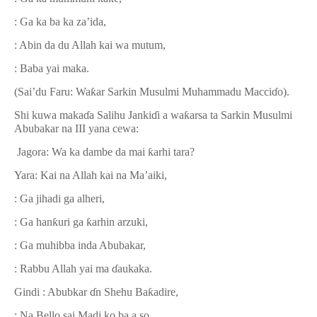
: Ga ka ba ka za’ida,
: Abin da du Allah kai wa mutum,
: Baba yai maka.
(Sai’du Faru: Wa
ƙ
ar Sarkin Musulmi Muhammadu Macci
ɗ
o).
Shi kuwa maka
ɗ
a Salihu Janki
ɗ
i a wa
ƙ
arsa ta Sarkin Musulmi
Abubakar na III yana cewa:
Jagora: Wa ka dambe da mai
ƙ
arhi tara?
Yara: Kai na Allah kai na Ma’aiki,
: Ga jihadi ga alheri,
: Ga han
ƙ
uri ga
ƙ
arhin arzuki,
: Ga muhibba inda Abubakar,
: Rabbu Allah yai ma
ɗ
aukaka.
Gindi : Abubkar
ɗ
n Shehu Ba
ƙ
adire,
: Na Bello sai Madi ko ba a so.