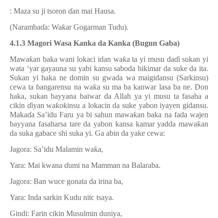
: Maza su ji tsoron
ɗ
an mai Hausa.
(Naramba
ɗ
a: Wa
ƙ
ar Gogarman Tudu).
4.1.3 Magori Wasa Kanka da Kanka (Bugun Gaba)
Mawa
ƙ
an baka wani lokaci idan wa
ƙ
a ta yi musu da
ɗ
i sukan yi
wata ‘yar gayauna su yabi kansu saboda hikimar da suke da ita.
Sukan yi haka ne domin su gwada wa maigidansu (Sarkinsu)
cewa ta
ɓ
angarensu na wa
ƙ
a su ma ba kanwar lasa ba ne. Don
haka, sukan bayyana baiwar da Allah ya yi musu ta fasaha a
cikin
ɗ
iyan wa
ƙ
o
ƙ
insu a lokacin da suke yabon iyayen gidansu.
Maka
ɗ
a Sa’idu Faru ya bi sahun mawa
ƙ
an baka na fada wajen
bayyana fasaharsa tare da yabon kansa kamar yadda mawa
ƙ
an
da suka gabace shi suka yi. Ga abin da yake cewa:
Jagora: Sa’idu Malamin wa
ƙ
a,
Yara: Mai kwana
ɗ
umi na Mamman na Balaraba.
Jagora: Ban wuce gonata da irina ba,
Yara: Inda sarkin Kudu nitc tsaya.
Gindi: Farin cikin Musulmin duniya,