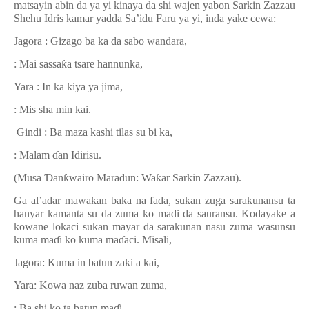
matsayin abin da ya yi kinaya da shi wajen yabon Sarkin Zazzau
Shehu Idris kamar yadda Sa’idu Faru ya yi, inda yake cewa:
Jagora : Gizago ba ka da sabo wandara,
: Mai sassa
ƙ
a tsare hannunka,
Yara : In ka
ƙ
iya ya jima,
: Mis sha min kai.
Gindi : Ba maza kashi tilas su bi ka,
: Malam
ɗ
an Idirisu.
(Musa
Ɗ
an
ƙ
wairo Maradun: Wa
ƙ
ar Sarkin Zazzau).
Ga al’adar mawa
ƙ
an baka na fada, sukan zuga sarakunansu ta
hanyar kamanta su da zuma ko ma
ɗ
i da sauransu. Kodayake a
kowane lokaci sukan mayar da sarakunan nasu zuma wasunsu
kuma ma
ɗ
i ko kuma ma
ɗ
aci. Misali,
Jagora: Kuma in batun za
ƙ
i a kai,
Yara: Kowa naz zuba ruwan zuma,
: Ba shi ko ta batun ma
ɗ
i