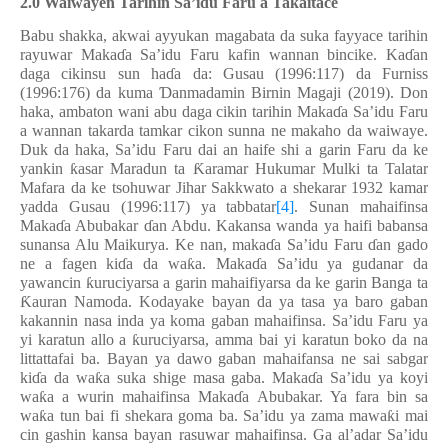
2.0 Waiwayen Tarihin Sa’idu Faru a Ta
ƙ
aitace
Babu shakka, akwai ayyukan magabata da suka fayyace tarihin
rayuwar Maka
ɗ
a Sa’idu Faru kafin wannan bincike. Ka
ɗ
an
daga cikinsu sun ha
ɗ
a da: Gusau (1996:117) da Furniss
(1996:176) da kuma
Ɗ
anmadamin Birnin Magaji (2019). Don
haka, ambaton wani abu daga cikin tarihin Maka
ɗ
a Sa
’
idu Faru
a wannan takarda tamkar cikon sunna ne makaho da waiwaye.
Duk da haka, Sa
’
idu Faru dai an haife shi a garin Faru da ke
yankin
ƙ
asar Maradun ta
Ƙ
aramar Hukumar Mulki ta Talatar
Mafara da ke tsohuwar Jihar Sakkwato a shekarar 1932 kamar
yadda Gusau (1996:117) ya tabbatar
[4]
. Sunan mahaifinsa
Maka
ɗ
a Abubakar
ɗ
an Abdu. Kakansa wanda ya haifi babansa
sunansa Alu Maikurya. Ke nan, maka
ɗ
a Sa’idu Faru
ɗ
an gado
ne a fagen ki
ɗ
a da wa
ƙ
a. Maka
ɗ
a Sa’idu ya gudanar da
yawancin
ƙ
uruciyarsa a garin mahaifiyarsa da ke garin Banga ta
Ƙ
auran Namoda. Kodayake bayan da ya tasa ya baro gaban
kakannin nasa inda ya koma gaban mahaifinsa. Sa
’
idu Faru ya
yi karatun allo a
ƙ
uruciyarsa, amma bai yi karatun boko da na
littattafai ba. Bayan ya dawo gaban mahaifansa ne sai sabgar
ki
ɗ
a da wa
ƙ
a suka shige masa gaba. Maka
ɗ
a Sa’idu ya koyi
wa
ƙ
a a wurin mahaifinsa Maka
ɗ
a Abubakar. Ya fara bin sa
wa
ƙ
a tun bai fi shekara goma ba. Sa’idu ya zama mawa
ƙ
i mai
cin gashin kansa bayan rasuwar mahaifinsa. Ga al
’
adar Sa
’
idu