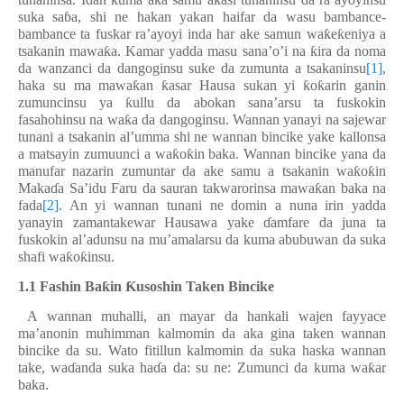
suka sa
ɓ
a, shi ne hakan yakan haifar da wasu bambance-
bambance ta fuskar ra’ayoyi inda har ake samun wa
ƙ
e
ƙ
eniya a
tsakanin mawa
ƙ
a. Kamar yadda masu sana’o’i na
ƙ
ira da noma
da wanzanci da dangoginsu suke da zumunta a tsakaninsu
[1]
,
haka su ma mawa
ƙ
an
ƙ
asar Hausa sukan yi
ƙ
o
ƙ
arin ganin
zumuncinsu ya
ƙ
ullu da abokan sana
’
arsu ta fuskokin
fasahohinsu na wa
ƙ
a da dangoginsu. Wannan yanayi na sajewar
tunani a tsakanin al’umma shi ne wannan bincike yake kallonsa
a matsayin zumuunci a wa
ƙ
o
ƙ
in baka. Wannan bincike yana da
manufar nazarin zumuntar da ake samu a tsakanin wa
ƙ
o
ƙ
in
Maka
ɗ
a Sa’idu Faru da sauran takwarorinsa mawa
ƙ
an baka na
fada
[2]
. An yi wannan tunani ne domin a nuna irin yadda
yanayin zamantakewar Hausawa yake
ɗ
amfare da juna ta
fuskokin al’adunsu na mu’amalarsu da kuma abubuwan da suka
shafi wa
ƙ
o
ƙ
insu.
1.1 Fashin Ba
ƙ
in
Ƙ
usoshin Taken Bincike
A wannan muhalli, an mayar da hankali wajen fayyace
ma’anonin muhimman kalmomin da aka gina taken wannan
bincike da su. Wato fitillun kalmomin da suka haska wannan
take, wa
ɗ
anda suka ha
ɗ
a da: su ne: Zumunci da kuma wa
ƙ
ar
baka.