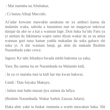
: Mai martaba na Abubakar,
: Ci banza Alhaji Macci
ɗ
o.
Al’adar kowane mawa
ƙ
in sarakuna ne ya ambaci kansa da
malamin wa
ƙ
a, saboda a tunaninsu nan ne magaryar tu
ƙ
ewar
darajar da ake so a kai a wannan fage. Don haka Sa’idu Faru ya
yi amfani da hikimarsa wajen samo
ɗ
iyan wa
ƙ
ar da za su amsa
wannan guri nasa kamar yadda maka
ɗ
an da suka gabace shi
suka yi. A dai wannan hauji, ga abin da maka
ɗ
a Ibrahim
Naramba
ɗ
a yake cewa:
Jagora: Ke tahi Jekadiya hwa
ɗ
a mishi ba
ƙ
onsa ya zaka,
Yara: Ba samna ba ne Naramba
ɗ
a na Malamin ki
ɗ
i,
: In ya ce maraba mui ta ki
ɗ
i har mu kwan bakwai.
Gindi :
Ɗ
an Isiyaku Makaye,
: Jafaru mai halin mazan jiya zamna da lafiya.
(Ibrahim Naramba
ɗ
a: Wa
ƙ
ar Sarkin Zazzau Jafaru).
Haka abin yake ta fuskar zumunta a wurin mawa
ƙ
an baka. Shi