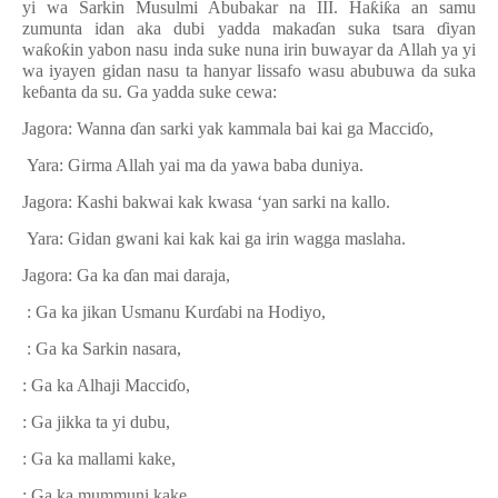
yi wa Sarkin Musulmi Abubakar na III. Ha
ƙ
i
ƙ
a an samu
zumunta idan aka dubi yadda maka
ɗ
an suka tsara
ɗ
iyan
wa
ƙ
o
ƙ
in yabon nasu inda suke nuna irin buwayar da Allah ya yi
wa iyayen gidan nasu ta hanyar lissafo wasu abubuwa da suka
ke
ɓ
anta da su. Ga yadda suke cewa:
Jagora: Wanna
ɗ
an sarki yak kammala bai kai ga Macci
ɗ
o,
Yara: Girma Allah yai ma da yawa baba duniya.
Jagora: Kashi bakwai kak kwasa ‘yan sarki na kallo.
Yara: Gidan gwani kai kak kai ga irin wagga maslaha.
Jagora: Ga ka
ɗ
an mai daraja,
: Ga ka jikan Usmanu Kur
ɗ
abi na Hodiyo,
: Ga ka Sarkin nasara,
: Ga ka Alhaji Macci
ɗ
o,
: Ga jikka ta yi dubu,
: Ga ka mallami kake,
: Ga ka mummuni kake,