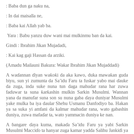
: Baba dun ga naku na,
: In dai maisalla ne,
: Baba kai Allah yab ba.
Yara : Babu yanzu duw wani mai mulkinmu ban da kai.
Gindi : Ibrahim Jikan Mujadadi,
: Kai kag gaji Hassan da arziki.
(Amadu Mailauni Bakura: Wa
ƙ
ar Ibrahim Jikan Mujaddadi)
A wa
ɗ
annan
ɗ
iyan wa
ƙ
o
ƙ
i da aka kawo, duka mawa
ƙ
an guda
biyu, sun yi zumunta da Sa’idu Faru ta fuskar yabo mai
ɗ
auke
da zuga, inda suke nuna tun daga mahudar rana har zuwa
fa
ɗ
uwar ta suna
ƙ
ar
ƙ
ashin mulkin Sarkin Musulmi. Wannan
yana da manufar suna son su nuna gaba
ɗ
aya duniyar Musulmi
yake mulka ba iya daular Shehu Usmanu Danfodiyo ba. Hakan
ya sa suka yi amfani da kalmar mahudar rana, wato gabashin
duniya, zuwa mafa
ɗ
ar ta, wato yammacin duniya ke nan.
A
ɓ
angare
ɗ
aya kuma, maka
ɗ
a Sa’idu Faru ya yabi Sarkin
Musulmi Macci
ɗ
o ta hanyar zuga kamar yadda Salihu Janki
ɗ
i ya