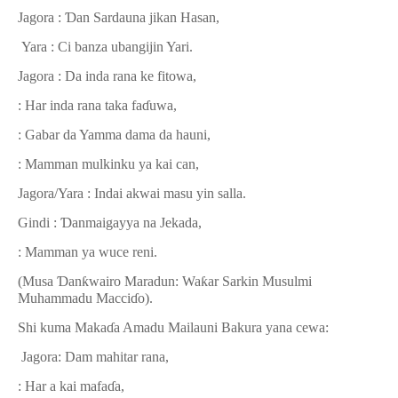
Jagora :
Ɗ
an Sardauna jikan Hasan,
Yara : Ci banza ubangijin Yari.
Jagora : Da inda rana ke fitowa,
: Har inda rana taka fa
ɗ
uwa,
: Gabar da Yamma dama da hauni,
: Mamman mulkinku ya kai can,
Jagora/Yara : Indai akwai masu yin salla.
Gindi :
Ɗ
anmaigayya na Jekada,
: Mamman ya wuce reni.
(Musa
Ɗ
an
ƙ
wairo Maradun: Wa
ƙ
ar Sarkin Musulmi
Muhammadu Macci
ɗ
o).
Shi kuma Maka
ɗ
a Amadu Mailauni Bakura yana cewa:
Jagora: Dam mahitar rana,
: Har a kai mafa
ɗ
a,