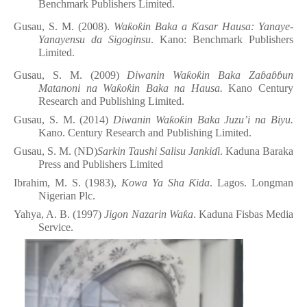
Benchmark Publishers Limited.
Gusau, S. M. (2008).
Wa
ƙ
o
ƙ
in Baka a
Ƙ
asar Hausa: Yanaye-
Yanayensu da Sigoginsu
. Kano: Benchmark Publishers
Limited.
Gusau, S. M. (2009)
Diwanin Wa
ƙ
o
ƙ
in Baka Za
ɓ
a
ɓɓ
un
Matanoni na Wa
ƙ
o
ƙ
in Baka na Hausa.
Kano Century
Research and Publishing Limited.
Gusau, S. M. (2014)
Diwanin Wa
ƙ
o
ƙ
in Baka Juzu
’
i na Biyu.
Kano. Century Research and Publishing Limited.
Gusau, S. M. (ND)
Sarkin Taushi Salisu Janki
ɗ
i
. Kaduna Baraka
Press and Publishers Limited
Ibrahim, M. S. (1983),
Kowa Ya Sha
Ƙ
ida
. Lagos. Longman
Nigerian Plc.
Yahya, A. B. (1997)
Jigon Nazarin Wa
ƙ
a
. Kaduna Fisbas Media
Service.