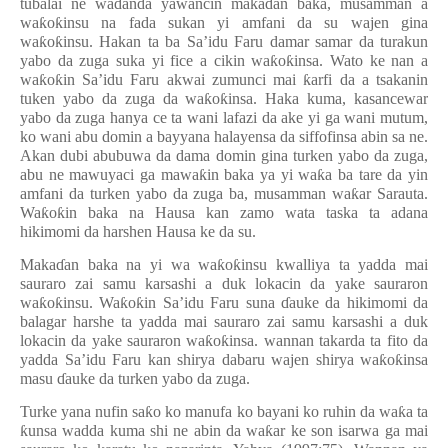
tubalai ne wa
ɗ
anda yawancin maka
ɗ
an baka, musamman a
wa
ƙ
o
ƙ
insu na fada sukan yi amfani da su wajen gina
wa
ƙ
o
ƙ
insu. Hakan ta ba Sa’idu Faru damar samar da turakun
yabo da zuga suka yi fice a cikin wa
ƙ
o
ƙ
insa. Wato ke nan a
wa
ƙ
o
ƙ
in Sa’idu Faru akwai zumunci mai
ƙ
arfi da a tsakanin
tuken yabo da zuga da wa
ƙ
o
ƙ
insa. Haka kuma, kasancewar
yabo da zuga hanya ce ta wani lafazi da ake yi ga wani mutum,
ko wani abu domin a bayyana halayensa da siffofinsa abin sa ne.
Akan dubi abubuwa da dama domin gina turken yabo da zuga,
abu ne mawuyaci ga mawa
ƙ
in baka ya yi wa
ƙ
a ba tare da yin
amfani da turken yabo da zuga ba, musamman wa
ƙ
ar Sarauta.
Wa
ƙ
o
ƙ
in baka na Hausa kan zamo wata taska ta adana
hikimomi da harshen Hausa ke da su.
Maka
ɗ
an baka na yi wa wa
ƙ
o
ƙ
insu kwalliya ta yadda mai
sauraro zai samu karsashi a duk lokacin da yake sauraron
wa
ƙ
o
ƙ
insu. Wa
ƙ
o
ƙ
in Sa
’
idu Faru suna
ɗ
auke da hikimomi da
balagar harshe ta yadda mai sauraro zai samu karsashi a duk
lokacin da yake sauraron wa
ƙ
o
ƙ
insa. wannan takarda ta fito da
yadda Sa’idu Faru kan shirya dabaru wajen shirya wa
ƙ
o
ƙ
insa
masu
ɗ
auke da turken yabo da zuga.
Turke yana nufin sa
ƙ
o ko manufa ko bayani ko ruhin da wa
ƙ
a ta
ƙ
unsa wadda kuma shi ne abin da wa
ƙ
ar ke son isarwa ga mai