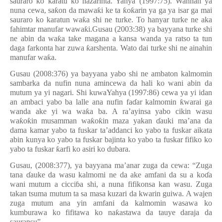
sauraro ko karatu ko nazarinta. Yahya (1997:75). Wannan ya
nuna cewa, sa
ƙ
on da mawa
ƙ
i ke ta
ƙ
o
ƙ
arin ya ga ya isar ga mai
sauraro ko karatun wa
ƙ
a shi ne turke. To hanyar turke ne aka
fahimtar manufar wawa
ƙ
i.Gusau (2003:38) ya bayyana turke shi
ne abin da wa
ƙ
a take magana a kansa wanda ya ratso ta tun
daga farkonta har zuwa
ƙ
arshenta. Wato dai turke shi ne ainahin
manufar wa
ƙ
a.
Gusau (2008:376) ya bayyana yabo shi ne ambaton kalmomin
sambarka da nufin nuna amincewa da hali ko wani abin da
mutum ya yi nagari. Shi kuwaYahya (1997:86) cewa ya yi idan
an ambaci yabo ba lalle ana nufin fa
ɗ
ar kalmomin
ƙ
warai ga
wanda ake yi wa wa
ƙ
a ba. A ra’ayinsa yabo cikin wasu
wa
ƙ
o
ƙ
in musamman wa
ƙ
o
ƙ
in maza yakan
ɗ
auki ma’ana da
dama kamar yabo ta fuskar ta’addanci ko yabo ta fuskar aikata
abin kunya ko yabo ta fuskar bajinta ko yabo ta fuskar fifiko ko
yabo ta fuskar
ƙ
arfi ko asiri ko dubara.
Gusau, (2008:377), ya bayyana ma’anar zuga da cewa: “Zuga
tana
ɗ
auke da wasu kalmomi ne da ake amfani da su a ko
ɗ
a
wani mutum a cicci
ɓ
a shi, a nuna fifikonsa kan wasu. Zuga
takan tsuma mutum ta sa masa kuzari da kwarin guiwa. A wajen
zuga mutum ana yin amfani da kalmomin wasawa ko
kumburawa ko fifitawa ko na
ƙ
astawa da tauye daraja da
sauransu
”
.