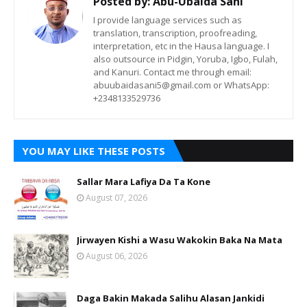
Posted by:
Abu-Ubaida Sani
I provide language services such as
translation, transcription, proofreading,
interpretation, etc in the Hausa language. I
also outsource in Pidgin, Yoruba, Igbo, Fulah,
and Kanuri. Contact me through email:
abuubaidasani5@gmail.com or WhatsApp:
+2348133529736
YOU MAY LIKE THESE POSTS
Sallar Mara Lafiya Da Ta Kone
August 07, 2026
Jirwayen Kishi a Wasu Wakokin Baka Na Mata
August 06, 2026
Daga Bakin Makada Salihu Alasan Jankidi