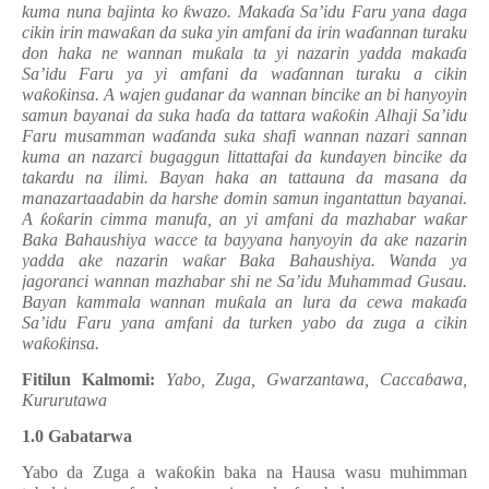
kuma nuna bajinta ko
ƙ
wazo. Maka
ɗ
a Sa’idu Faru yana daga
cikin irin mawa
ƙ
an da suka yin amfani da irin wa
ɗ
annan turaku
don haka ne wannan mu
ƙ
ala ta yi nazarin yadda maka
ɗ
a
Sa’idu Faru ya yi amfani da wa
ɗ
annan turaku a cikin
wa
ƙ
o
ƙ
insa. A wajen gudanar da wannan bincike an bi hanyoyin
samun bayanai da suka ha
ɗ
a da tattara wa
ƙ
o
ƙ
in Alhaji Sa
’
idu
Faru musamman wa
ɗ
anda suka shafi wannan nazari sannan
kuma an nazarci bugaggun littattafai da kundayen bincike da
takardu na ilimi. Bayan haka an tattauna da masana da
manazartaadabin da harshe domin samun ingantattun bayanai.
A
ƙ
o
ƙ
arin cimma manufa, an yi amfani da mazhabar wa
ƙ
ar
Baka Bahaushiya wacce ta bayyana hanyoyin da ake nazarin
yadda ake nazarin wa
ƙ
ar Baka Bahaushiya. Wanda ya
jagoranci wannan mazhabar shi ne Sa
’
idu Muhammad Gusau.
Bayan kammala wannan mu
ƙ
ala an lura da cewa maka
ɗ
a
Sa’idu Faru yana amfani da turken yabo da zuga a cikin
wa
ƙ
o
ƙ
insa.
Fitilun Kalmomi:
Yabo, Zuga, Gwarzantawa, Cacca
ɓ
awa,
Kururutawa
1.0 Gabatarwa
Yabo da Zuga a wa
ƙ
o
ƙ
in baka na Hausa wasu muhimman