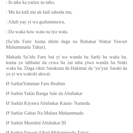
: In aika ka yanzu su taho,
: Mu ka ki
ɗ
i mu ak ki
ɗ
i saboda mu,
: Allah yay yi wa gudummuwa,
: Da wa
ƙ
a haw wata na iya wata.
(Sa’idu Faru: koma shirin daga na Bubakar Wa
ƙ
ar Yawuri
Muhammadu Tukur).
Maka
ɗ
a Sa’idu Faru bai yi wa wanda ba Sarki ba wa
ƙ
a ba,
kuma ya tabbatar da cewa ba zai ta
ɓ
a yiwa wanda ba Sraki
wa
ƙ
a ba. Daga cikin Sarakuna da Hakimai da
‘
ya
’
yan Saraki da
ya yi wa wa
ƙ
o
ƙ
i akwai:
Ø
SarkinYamman Faru Ibrahim
Ø
Sarkin Ya
ƙ
in Banga Sale da Abubakar
Ø
Sarkin Kiyawa Abubakar
Ƙ
aura- Namoda
Ø
Sarkin Gabas Na Mafara Muhammadu
Ø
Sarkin Musulmi Abubakar III
Ø
Sarkin Yawuri Alhaji Muhammadu Tukur