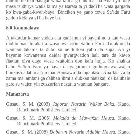
mutum ne mai balagar wa
ƙ
a kuma ga hikimar da Allah ya hore
masa ta shirya wa
ƙ
a kuma ya tsarata ta yi da
ɗ
i ba wata gargada
ko kwa-gaba-kwan-baya. Binciken ya gano cewa Sa’idu Faru
gadon ki
ɗ
a ya yi ba haye ba.
6.0 Kammalawa
A takardar kamar yadda aka gani mun yi bayani ne a kan wasu
muhimman turakai a wasu wa
ƙ
o
ƙ
in Sa
’
idu Faru. Turakun da
wannan takarda ta dubo su ne turken yabo da zuga. An yi
bayanin kowanensu daidai gwargwadon hali tare da kawo
fitattun
ɗ
iya daga wasu wa
ƙ
o
ƙ
in don kafa hujja. Ko shakka
babu Sa
’
idu Faru ya bayar da gagarumar gudunmawa wajen
bun
ƙ
asa adabin al
’
ummar Hausawa da ingantasu. Ana fata za ta
zama mai amfani ga
ɗ
aliban ilimi a dukkan matakai, da
ƙ
alubale
gare su wajen yin zuzzurfan nazari a wannan
ɓ
angare.
Manazarta
Gusau, S. M. (2003)
Jagoran Nazarin Wa
ƙ
ar Baka.
Kano.
Benchmark Publishers Limited.
Gusau, S. M. (2005)
Maka
ɗ
a da Mawa
ƙ
an Hausa.
Kano.
Benchmark Publishers Limited.
Gusau, S. M. (2008)
Dabarun Nazarin Adabin Hausa.
Kano.