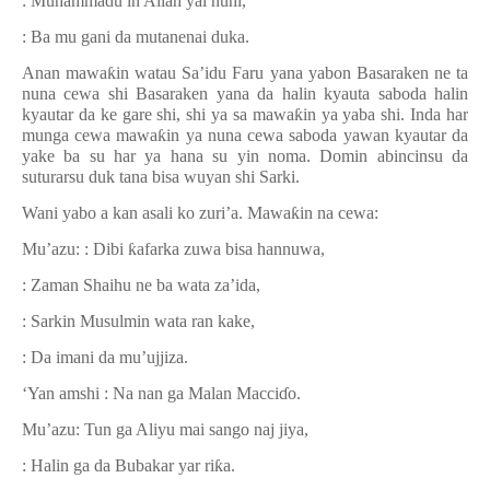
: Muhammadu in Allah yai nuhi,
: Ba mu gani da mutanenai duka.
Anan mawa
ƙ
in watau Sa
’
idu Faru yana yabon Basaraken ne ta
nuna cewa shi Basaraken yana da halin kyauta saboda halin
kyautar da ke gare shi, shi ya sa mawa
ƙ
in ya yaba shi. Inda har
munga cewa mawa
ƙ
in ya nuna cewa saboda yawan kyautar da
yake ba su har ya hana su yin noma. Domin abincinsu da
suturarsu duk tana bisa wuyan shi Sarki.
Wani yabo a kan asali ko zuri’a. Mawa
ƙ
in na cewa:
Mu’azu: : Dibi
ƙ
afarka zuwa bisa hannuwa,
: Zaman Shaihu ne ba wata za’ida,
: Sarkin Musulmin wata ran kake,
: Da imani da mu’ujjiza.
‘Yan amshi : Na nan ga Malan Macci
ɗ
o.
Mu’azu: Tun ga Aliyu mai sango naj jiya,
: Halin ga da Bubakar yar ri
ƙ
a.