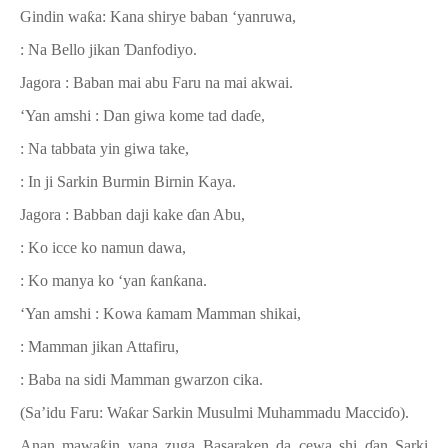
Gindin wa
ƙ
a: Kana shirye baban
‘
yanruwa,
: Na Bello jikan
Ɗ
anfodiyo.
Jagora : Baban mai abu Faru na mai akwai.
‘Yan amshi : Dan giwa kome tad da
ɗ
e,
: Na tabbata yin giwa take,
: In ji Sarkin Burmin Birnin Kaya.
Jagora : Babban daji kake
ɗ
an Abu,
: Ko icce ko namun dawa,
: Ko manya ko ‘yan
ƙ
an
ƙ
ana.
‘Yan amshi : Kowa
ƙ
amam Mamman shikai,
: Mamman jikan Attafiru,
: Baba na sidi Mamman gwarzon cika.
(Sa’idu Faru: Wa
ƙ
ar Sarkin Musulmi Muhammadu Macci
ɗ
o).
Anan mawa
ƙ
in yana zuga Basaraken da cewa shi
ɗ
an Sarki