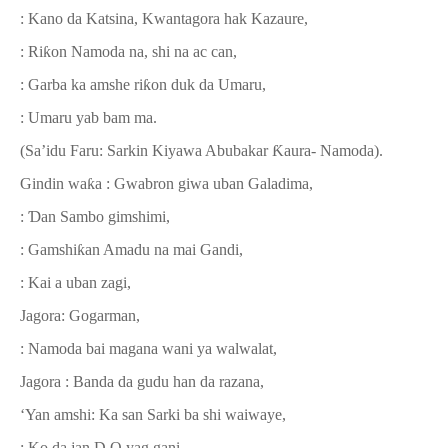
: Kano da Katsina, Kwantagora hak Kazaure,
: Ri
ƙ
on Namoda na, shi na ac can,
: Garba ka amshe ri
ƙ
on duk da Umaru,
: Umaru yab bam ma.
(Sa’idu Faru: Sarkin Kiyawa Abubakar
Ƙ
aura- Namoda).
Gindin wa
ƙ
a : Gwabron giwa uban Galadima,
:
Ɗ
an Sambo gimshimi,
: Gamshi
ƙ
an Amadu na mai Gandi,
: Kai a uban zagi,
Jagora: Gogarman,
: Namoda bai magana wani ya walwalat,
Jagora : Banda da gudu han da razana,
‘Yan amshi: Ka san Sarki ba shi waiwaye,
: Ko da jan D.O yag gani,