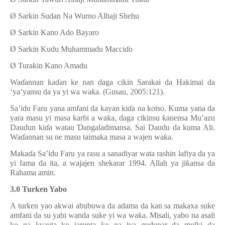
Ø
Sarkin Sudan Na Wurno Alhaji Shehu
Ø
Sarkin Kano Ado Bayaro
Ø
Sarkin Kudu Muhammadu Macci
ɗ
o
Ø
Turakin Kano Amadu
Wa
ɗ
annan ka
ɗ
an ke nan daga cikin Sarakai da Hakimai da
‘ya’yansu da ya yi wa wa
ƙ
a. (Gusau, 2005:121).
Sa’idu Faru yana amfani da kayan ki
ɗ
a na kotso. Kuma yana da
yara masu yi masa kar
ɓ
i a wa
ƙ
a, daga cikinsu
ƙ
anensa Mu
’
azu
Daudun ki
ɗ
a watau
Ɗ
angaladimansa. Sai Daudu da kuma Ali.
Wa
ɗ
annan su ne masu taimaka masa a wajen wa
ƙ
a.
Maka
ɗ
a Sa’idu Faru ya rasu a sanadiyar wata rashin lafiya da ya
yi fama da ita, a wajajen shekarar 1994. Allah ya ji
ƙ
ansa da
Rahama amin.
3.0 Turken Yabo
A turken yao akwai abubuwa da adama da kan sa makaxa suke
amfani da su yabi wanda suke yi wa wa
ƙ
a. Misali, yabo na asali
ko na kyauta ko jarunta ko na iya gudunar da mulki da