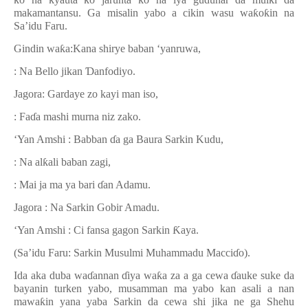
makamantansu. Ga misalin yabo a cikin wasu wa
ƙ
o
ƙ
in na
Sa
’
idu Faru.
Gindin wa
ƙ
a:Kana shirye baban ‘yanruwa,
: Na Bello jikan
Ɗ
anfodiyo.
Jagora: Gardaye zo kayi man iso,
: Fa
ɗ
a mashi murna niz zako.
‘Yan Amshi : Babban
ɗ
a ga Baura Sarkin Kudu,
: Na al
ƙ
ali baban zagi,
: Mai ja ma ya bari
ɗ
an Adamu.
Jagora : Na Sarkin Gobir Amadu.
‘Yan Amshi : Ci fansa gagon Sarkin
Ƙ
aya.
(Sa’idu Faru: Sarkin Musulmi Muhammadu Macci
ɗ
o).
Ida aka duba wa
ɗ
annan
ɗ
iya wa
ƙ
a za a ga cewa
ɗ
auke suke da
bayanin turken yabo, musamman ma yabo kan asali a nan
mawa
ƙ
in yana yaba Sarkin da cewa shi jika ne ga Shehu