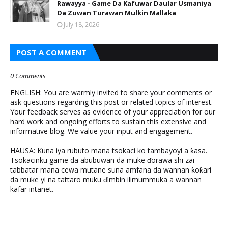
Rawayya - Game Da Kafuwar Daular Usmaniya
Da Zuwan Turawan Mulkin Mallaka
July 18, 2026
POST A COMMENT
0 Comments
ENGLISH: You are warmly invited to share your comments or
ask questions regarding this post or related topics of interest.
Your feedback serves as evidence of your appreciation for our
hard work and ongoing efforts to sustain this extensive and
informative blog. We value your input and engagement.
HAUSA: Kuna iya rubuto mana tsokaci ko tambayoyi a ƙasa.
Tsokacinku game da abubuwan da muke ɗorawa shi zai
tabbatar mana cewa mutane suna amfana da wannan ƙoƙari
da muke yi na tattaro muku ɗimbin ilimummuka a wannan
kafar intanet.