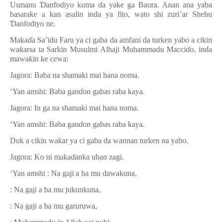
Usmanu
Ɗ
anfodiyo kuma
ɗ
a yake ga Baura. Anan ana yaba
basarake a kan asalin inda ya fito, wato shi zuri’ar Shehu
Ɗ
anfodiyo ne.
Maka
ɗ
a Sa’idu Faru ya ci gaba da amfani da turken yabo a cikin
wa
ƙ
arsa ta Sarkin Musulmi Alhaji Muhammadu Macci
ɗ
o, inda
mawa
ƙ
in ke cewa:
Jagora: Baba na shamaki mai hana noma.
‘Yan amshi: Baba gan
ɗ
on gabas raba kaya.
Jagora: In ga na shamaki mai hana noma.
‘Yan amshi: Baba gan
ɗ
on gabas raba kaya.
Duk a cikin wa
ƙ
ar ya ci gaba da wannan turken na yabo.
Jagora: Ko ni maka
ɗ
anka uban zagi.
‘Yan amshi : Na gaji a ba mu dawakuna,
: Na gaji a ba mu jukunkuna,
: Na gaji a ba mu garuruwa,