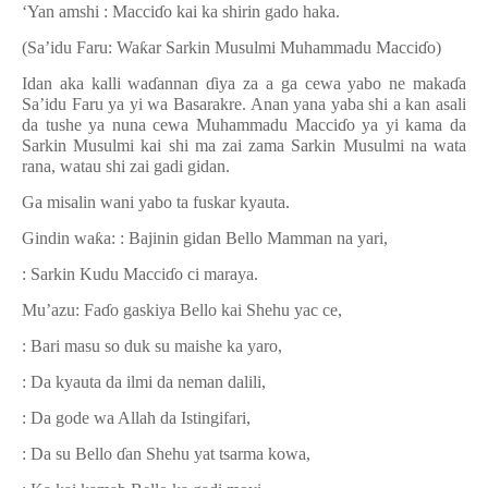
‘Yan amshi : Macci
ɗ
o kai ka shirin gado haka.
(Sa’idu Faru: Wa
ƙ
ar Sarkin Musulmi Muhammadu Macci
ɗ
o)
Idan aka kalli wa
ɗ
annan
ɗ
iya za a ga cewa yabo ne maka
ɗ
a
Sa’idu Faru ya yi wa Basarakre. Anan yana yaba shi a kan asali
da tushe ya nuna cewa Muhammadu Macci
ɗ
o ya yi kama da
Sarkin Musulmi kai shi ma zai zama Sarkin Musulmi na wata
rana, watau shi zai gadi gidan.
Ga misalin wani yabo ta fuskar kyauta.
Gindin wa
ƙ
a: : Bajinin gidan Bello Mamman na yari,
: Sarkin Kudu Macci
ɗ
o ci maraya.
Mu’azu: Fa
ɗ
o gaskiya Bello kai Shehu yac ce,
: Bari masu so duk su maishe ka yaro,
: Da kyauta da ilmi da neman dalili,
: Da gode wa Allah da Istingifari,
: Da su Bello
ɗ
an Shehu yat tsarma kowa,