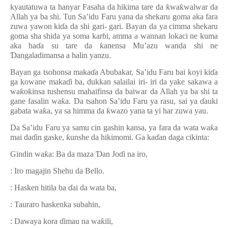
kyautatuwa ta hanyar Fasaha da hikima tare da
ƙ
wa
ƙ
walwar da
Allah ya ba shi. Tun Sa’idu Faru yana da shekaru goma aka fara
zuwa yawon ki
ɗ
a da shi gari- gari. Bayan da ya cimma shekaru
goma sha shida ya soma kar
ɓ
i, amma a wannan lokaci ne kuma
aka ha
ɗ
a su tare da
ƙ
anensa Mu
’
azu wanda shi ne
Ɗ
angaladimansa a halin yanzu.
Bayan ga tsohonsa maka
ɗ
a Abubakar, Sa’idu Faru bai koyi ki
ɗ
a
ga kowane maka
ɗ
i ba, dukkan salailai iri- iri da yake sakawa a
wa
ƙ
o
ƙ
insa tushensu mahaifinsa da baiwar da Allah ya ba shi ta
gane fasalin wa
ƙ
a. Da tsahon Sa
’
idu Faru ya rasu, sai ya
ɗ
auki
gabata wa
ƙ
a, ya sa himma da
ƙ
wazo yana ta yi har zuwa yau.
Da Sa’idu Faru ya samu cin gashin kansa, ya fara da wata wa
ƙ
a
mai da
ɗ
in gaske,
ƙ
unshe da hikimomi. Ga ka
ɗ
an daga cikinta:
Gindin wa
ƙ
a: Ba da maza
Ɗ
an Jo
ɗ
i na iro,
: Iro magajin Shehu da Bello.
: Hasken hitila ba
ɗ
ai da wata ba,
: Tauraro haskenka subahin,
: Dawaya kora
ɗ
imau na wa
ƙ
ili,