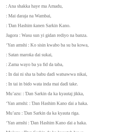
: Ana shakka haye ma Amadu,
: Mai daraja na Wambai,
:
Ɗ
an Hashim
ƙ
anen Sarkin Kano.
Jagora : Wasu sun yi gidan rediyo na banza.
‘Yan amshi : Ko sisin kwabo ba su ba kowa,
: Satan maro
ƙ
a dai sukai,
: Zama wayo ba ya fid da taba,
: In dai ni sha ta babu da
ɗ
i watsawwa nikai,
: In tai in bi
ɗ
o wata inda mai da
ɗ
i take.
Mu’azu: :
Ɗ
an Sarkin da ka kyautaj jikka,
‘Yan amshi: :
Ɗ
an Hashim Kano
ɗ
ai a haka.
Mu’azu :
Ɗ
an Sarkin da ka kyauta riga.
‘Yan amshi :
Ɗ
an Hashim Kano
ɗ
ai a haka.