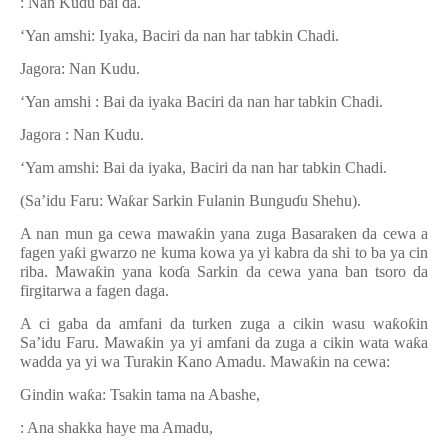
: Nan Kudu bai da.
‘Yan amshi: Iyaka, Baciri da nan har tabkin Chadi.
Jagora: Nan Kudu.
‘Yan amshi : Bai da iyaka Baciri da nan har tabkin Chadi.
Jagora : Nan Kudu.
‘Yam amshi: Bai da iyaka, Baciri da nan har tabkin Chadi.
(Sa’idu Faru: Wa
ƙ
ar Sarkin Fulanin Bungu
ɗ
u Shehu).
A nan mun ga cewa mawa
ƙ
in yana zuga Basaraken da cewa a
fagen ya
ƙ
i gwarzo ne kuma kowa ya yi kabra da shi to ba ya cin
riba. Mawa
ƙ
in yana ko
ɗ
a Sarkin da cewa yana ban tsoro da
firgitarwa a fagen daga.
A ci gaba da amfani da turken zuga a cikin wasu wa
ƙ
o
ƙ
in
Sa
’
idu Faru. Mawa
ƙ
in ya yi amfani da zuga a cikin wata wa
ƙ
a
wadda ya yi wa Turakin Kano Amadu. Mawa
ƙ
in na cewa:
Gindin wa
ƙ
a: Tsakin tama na Abashe,
: Ana shakka haye ma Amadu,