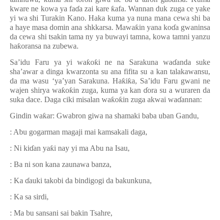
kware ne kowa ya fa
ɗ
a zai kare
ƙ
afa. Wannan duk zuga ce yake
yi wa shi Turakin Kano. Haka kuma ya nuna mana cewa shi ba
a haye masa domin ana shkkarsa. Mawa
ƙ
in yana ko
ɗ
a gwaninsa
da cewa shi tsakin tama ny ya buwayi tamna, kowa tamni yanzu
ha
ƙ
oransa na zubewa.
Sa’idu Faru ya yi wa
ƙ
o
ƙ
i ne na Sarakuna wa
ɗ
anda suke
sha’awar a dinga kwarzonta su ana fifita su a kan talakawansu,
da ma wasu ‘ya’yan Sarakuna. Ha
ƙ
i
ƙ
a, Sa
’
idu Faru gwani ne
wajen shirya wa
ƙ
o
ƙ
in zuga, kuma ya kan
ɗ
ora su a wuraren da
suka dace. Daga ciki misalan wa
ƙ
o
ƙ
in zuga akwai wa
ɗ
annan:
Gindin wa
ƙ
ar: Gwabron giwa na shamaki baba uban Gandu,
: Abu gogarman magaji mai kamsakali daga,
: Ni ki
ɗ
an ya
ƙ
i nay yi ma Abu na Isau,
: Ba ni son kana zaunawa banza,
: Ka
ɗ
auki takobi da bindigogi da bakunkuna,
: Ka sa sirdi,
: Ma bu sansani sai bakin Tsahre,