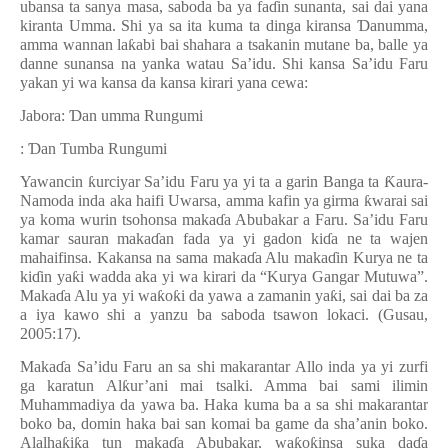
ubansa ta sanya masa, saboda ba ya fa
ɗ
in sunanta, sai dai yana
kiranta Umma. Shi ya sa ita kuma ta dinga kiransa
Ɗ
anumma,
amma wannan la
ƙ
abi bai shahara a tsakanin mutane ba, balle ya
danne sunansa na yanka watau Sa
’
idu. Shi kansa Sa
’
idu Faru
yakan yi wa kansa da kansa kirari yana cewa:
Jabora:
Ɗ
an umma Rungumi
:
Ɗ
an Tumba Rungumi
Yawancin
ƙ
urciyar Sa
’
idu Faru ya yi ta a garin Banga ta
Ƙ
aura-
Namoda inda aka haifi Uwarsa, amma kafin ya girma
ƙ
warai sai
ya koma wurin tsohonsa maka
ɗ
a Abubakar a Faru. Sa’idu Faru
kamar sauran maka
ɗ
an fada ya yi gadon ki
ɗ
a ne ta wajen
mahaifinsa. Kakansa na sama maka
ɗ
a Alu maka
ɗ
in Kurya ne ta
ki
ɗ
in ya
ƙ
i wadda aka yi wa kirari da
“
Kurya Gangar Mutuwa
”
.
Maka
ɗ
a Alu ya yi wa
ƙ
o
ƙ
i da yawa a zamanin ya
ƙ
i, sai dai ba za
a iya kawo shi a yanzu ba saboda tsawon lokaci. (Gusau,
2005:17).
Maka
ɗ
a Sa’idu Faru an sa shi makarantar Allo inda ya yi zurfi
ga karatun Al
ƙ
ur
’
ani mai tsalki. Amma bai sami ilimin
Muhammadiya da yawa ba. Haka kuma ba a sa shi makarantar
boko ba, domin haka bai san komai ba game da sha
’
anin boko.
Alalha
ƙ
i
ƙ
a tun maka
ɗ
a Abubakar, wa
ƙ
o
ƙ
insa suka da
ɗ
a