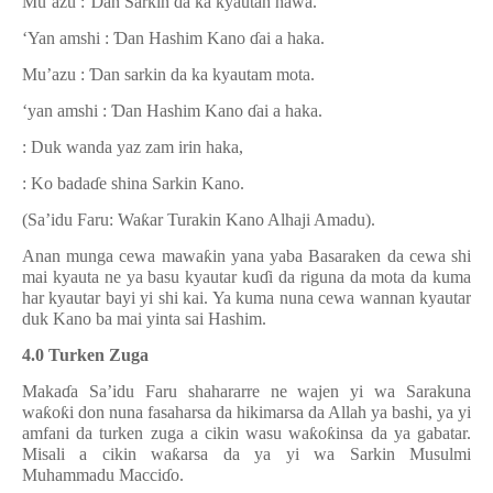
Mu’azu :
Ɗ
an Sarkin da ka kyautah hawa.
‘Yan amshi :
Ɗ
an Hashim Kano
ɗ
ai a haka.
Mu’azu :
Ɗ
an sarkin da ka kyautam mota.
‘yan amshi :
Ɗ
an Hashim Kano
ɗ
ai a haka.
: Duk wanda yaz zam irin haka,
: Ko bada
ɗ
e shina Sarkin Kano.
(Sa’idu Faru: Wa
ƙ
ar Turakin Kano Alhaji Amadu).
Anan munga cewa mawa
ƙ
in yana yaba Basaraken da cewa shi
mai kyauta ne ya basu kyautar ku
ɗ
i da riguna da mota da kuma
har kyautar bayi yi shi kai. Ya kuma nuna cewa wannan kyautar
duk Kano ba mai yinta sai Hashim.
4.0 Turken Zuga
Maka
ɗ
a Sa’idu Faru shahararre ne wajen yi wa Sarakuna
wa
ƙ
o
ƙ
i don nuna fasaharsa da hikimarsa da Allah ya bashi, ya yi
amfani da turken zuga a cikin wasu wa
ƙ
o
ƙ
insa da ya gabatar.
Misali a cikin wa
ƙ
arsa da ya yi wa Sarkin Musulmi
Muhammadu Macci
ɗ
o.