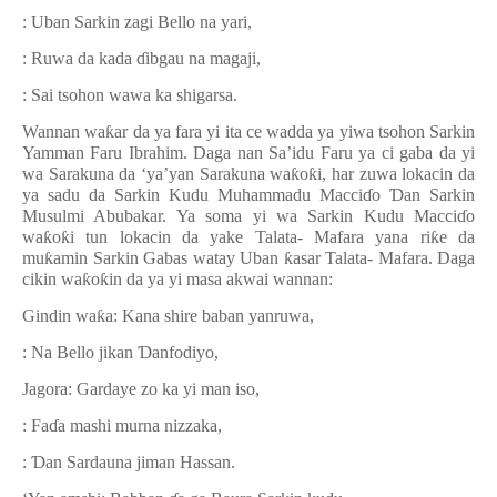
: Uban Sarkin zagi Bello na yari,
: Ruwa da kada
ɗ
ibgau na magaji,
: Sai tsohon wawa ka shigarsa.
Wannan wa
ƙ
ar da ya fara yi ita ce wadda ya yiwa tsohon Sarkin
Yamman Faru Ibrahim. Daga nan Sa
’
idu Faru ya ci gaba da yi
wa Sarakuna da
‘
ya
’
yan Sarakuna wa
ƙ
o
ƙ
i, har zuwa lokacin da
ya sadu da Sarkin Kudu Muhammadu Macci
ɗ
o
Ɗ
an Sarkin
Musulmi Abubakar. Ya soma yi wa Sarkin Kudu Macci
ɗ
o
wa
ƙ
o
ƙ
i tun lokacin da yake Talata- Mafara yana ri
ƙ
e da
mu
ƙ
amin Sarkin Gabas watay Uban
ƙ
asar Talata- Mafara. Daga
cikin wa
ƙ
o
ƙ
in da ya yi masa akwai wannan:
Gindin wa
ƙ
a: Kana shire baban yanruwa,
: Na Bello jikan
Ɗ
anfodiyo,
Jagora: Gardaye zo ka yi man iso,
: Fa
ɗ
a mashi murna nizzaka,
:
Ɗ
an Sardauna jiman Hassan.