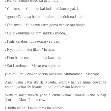
: Ka kai kamab Bello ka gadi moyi.
‘Yan amshi : Saura ka kai inda mai hausa yak kai.
Jagora : Baba ya ba mu bandur guda duk na lailai.
‘Yan amshi : Ya ba mu farm goma yac ce mu
ɗ
unke,
: Ga takalumma na fam shidda- shidda,
: Hula kalabus guda goma yab ban,
: Kyauta irin taka jikan Mu’azu,
: Don ba a cewa mutum ba kawatai,
: Sai Larabawan Masar masu girma.
(Sa’idu Faru: Wa
ƙ
ar Sarkin Musulmi Muhammadu Macci
ɗ
o).
Anan yana yaba shi da kyauta, wanda har ya nuna cewa na
wanda ya kai shi kyauta in ba Larabawan Masar ba.
Wani misalan turken yabo a cikin wa
ƙ
ar Turakin Kano Alhaji
Amadu. Mawa
ƙ
in na cewa:
Gindin wa
ƙ
a: Tsakin tama na Abashe,