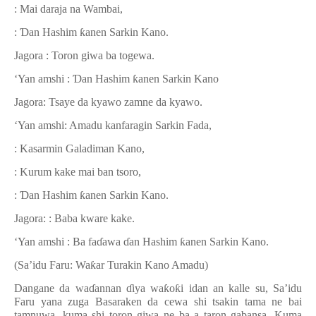
: Mai daraja na Wambai,
:
Ɗ
an Hashim
ƙ
anen Sarkin Kano.
Jagora : Toron giwa ba togewa.
‘Yan amshi :
Ɗ
an Hashim
ƙ
anen Sarkin Kano
Jagora: Tsaye da kyawo zamne da kyawo.
‘Yan amshi: Amadu kanfaragin Sarkin Fada,
: Kasarmin Galadiman Kano,
: Kurum kake mai ban tsoro,
:
Ɗ
an Hashim
ƙ
anen Sarkin Kano.
Jagora: : Baba kware kake.
‘Yan amshi : Ba fa
ɗ
awa
ɗ
an Hashim
ƙ
anen Sarkin Kano.
(Sa’idu Faru: Wa
ƙ
ar Turakin Kano Amadu)
Dangane da wa
ɗ
annan
ɗ
iya wa
ƙ
o
ƙ
i idan an kalle su, Sa’idu
Faru yana zuga Basaraken da cewa shi tsakin tama ne bai
tamnuwa, kuma shi toron giwa ne ba a taron gabansa. Kuma