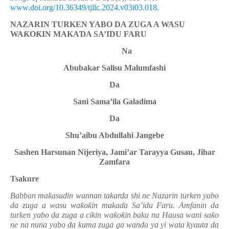
www.doi.org/10.36349/tjllc.2024.v03i03.018
.
NAZARIN TURKEN YABO DA ZUGA A WASU
WA
Ƙ
O
Ƙ
IN MAKA
Ɗ
A SA’IDU FARU
Na
Abubakar Salisu Malumfashi
Da
Sani Sama’ila Galadima
Da
Shu’aibu Abdullahi Jangebe
Sashen Harsunan Nijeriya, Jami’ar Tarayya Gusau, Jihar
Zamfara
Tsakure
Babban ma
ƙ
asudin wannan takarda shi ne Nazarin turken yabo
da zuga a wasu wa
ƙ
o
ƙ
in maka
ɗ
a Sa’idu Faru. Amfanin da
turken yabo da zuga a cikin wa
ƙ
o
ƙ
in baka na Hausa wani sa
ƙ
o
ne na nuna yabo da kuma zuga ga wanda ya yi wata kyauta da