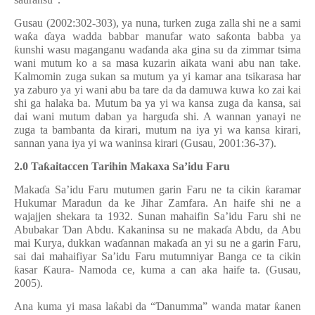
Gusau (2002:302-303), ya nuna, turken zuga zalla shi ne a sami
wa
ƙ
a
ɗ
aya wadda babbar manufar wato sa
ƙ
onta babba ya
ƙ
unshi wasu maganganu wa
ɗ
anda aka gina su da zimmar tsima
wani mutum ko a sa masa kuzarin aikata wani abu nan take.
Kalmomin zuga sukan sa mutum ya yi kamar ana tsikarasa har
ya zaburo ya yi wani abu ba tare da da damuwa kuwa ko zai kai
shi ga halaka ba. Mutum ba ya yi wa kansa zuga da kansa, sai
dai wani mutum daban ya hargu
ɗ
a shi. A wannan yanayi ne
zuga ta bambanta da kirari, mutum na iya yi wa kansa kirari,
sannan yana iya yi wa waninsa kirari (Gusau, 2001:36-37).
2.0 Ta
ƙ
aitaccen Tarihin Makaxa Sa
’
idu Faru
Maka
ɗ
a Sa’idu Faru mutumen garin Faru ne ta cikin
ƙ
aramar
Hukumar Maradun da ke Jihar Zamfara. An haife shi ne a
wajajjen shekara ta 1932. Sunan mahaifin Sa
’
idu Faru shi ne
Abubakar
Ɗ
an Abdu. Kakaninsa su ne maka
ɗ
a Abdu, da Abu
mai Kurya, dukkan wa
ɗ
annan maka
ɗ
a an yi su ne a garin Faru,
sai dai mahaifiyar Sa’idu Faru mutumniyar Banga ce ta cikin
ƙ
asar
Ƙ
aura- Namoda ce, kuma a can aka haife ta. (Gusau,
2005).
Ana kuma yi masa la
ƙ
abi da
“
Ɗ
anumma
”
wanda matar
ƙ
anen