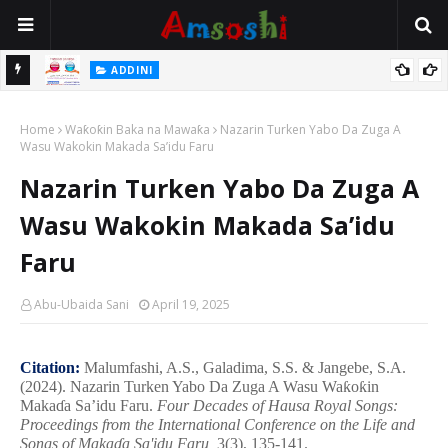
 Gudu
ADDINI
Na Yi Mafarki Ana Bikina, Kafin A Daura Aure Sai Na Farka
Home
Waƙoƙin Baka na Mawaƙa
Nazarin Turken Yabo Da Zuga A
Wasu Wakokin Makada Sa’idu Faru
Nazarin Turken Yabo Da Zuga A
Wasu Wakokin Makada Sa’idu
Faru
Abu-Ubaida Sani
April 19, 2025
Citation:
Malumfashi, A.S., Galadima, S.S. & Jangebe, S.A.
(2024). Nazarin Turken Yabo Da Zuga A Wasu Wa
ƙ
o
ƙ
in
Maka
ɗ
a Sa’idu Faru.
Four Decades of Hausa Royal Songs:
Proceedings from the International Conference on the Life and
Songs of Maka
ɗ
a Sa'idu Faru,
3(3), 135-141.