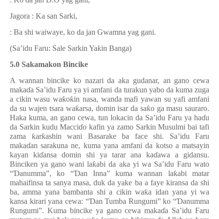
Jagora : Ka san Sarki,
: Ba shi waiwaye, ko da jan Gwamna yag gani.
(Sa’idu Faru: Sale Sarkin Ya
ƙ
in Banga)
5.0
Sakamakon Bincike
A wannan bincike ko nazari da aka gudanar, an gano cewa
maka
ɗ
a Sa’idu Faru ya yi amfani da turakun yabo da kuma zuga
a cikin wasu wa
ƙ
o
ƙ
in nasa, wanda mafi yawan su yafi amfani
da su wajen tsara wa
ƙ
arsa, domin isar da sa
ƙ
o ga masu sauraro.
Haka kuma, an gano cewa, tun lokacin da Sa’idu Faru ya ha
ɗ
u
da Sarkin kudu Macci
ɗ
o kafin ya zamo Sarkin Musulmi bai tafi
zama
ƙ
ar
ƙ
ashin wani Basarake ba face shi. Sa
’
idu Faru
maka
ɗ
an sarakuna ne, kuma yana amfani da kotso a matsayin
kayan ki
ɗ
ansa domin shi ya tarar ana ka
ɗ
awa a gidansu.
Binciken ya gano wani la
ƙ
abi da aka yi wa Sa
’
idu Faru wato
“
Ɗ
anumma
”
, ko
“
Ɗ
an Inna
”
kuma wannan la
ƙ
abi matar
mahaifinsa ta sanya masa, duk da yake ba a faye kiransa da shi
ba, amma yana bambanta shi a cikin wa
ƙ
a idan yana yi wa
kansa kirari yana cewa:
“
Ɗ
an Tumba Rungumi
”
ko
“
Ɗ
anumma
Rungumi
”
. Kuma bincike ya gano cewa maka
ɗ
a Sa’idu Faru