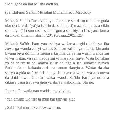
: Mai gaba da kai bai sha da
ɗ
i ba.
(Sa’iduFaru: Sarkin Musulmi Muhammadu Macci
ɗ
o)
Maka
ɗ
a Sa’idu Faru Allah ya albarkace shi da matan aure guda
uku (3) tare da ‘ya’ya ishirin da shida (26) maza da mata, a cikin
sha
ɗ
aya (11) sun rasu, sauran goma sha biyar (15), yana kuma
da Jikoki kimanin ishirin (20). (Gusau,2005:125).
Maka
ɗ
a Sa’idu Faru yana shirya wa
ƙ
arsa a gida kafin ya fita
zuwa ga wanda zai yi wa ita. Sannan zai dinga bitar ta kimanin
kwana biyu domin ta zauna a
ƙ
irjinsa da ya isa wurin wanda zai
yi wa wa
ƙ
ar, ya san wadda zai yi masa kai tsaye. Wata ko takan
zo ba shirya ta ba, amma sai in an riga a san sunayen iyayen
Sarkin da na kakaninsa da na sauran danginsa. Wa
ƙ
ar da aka
shirya a gida ta fi wadda aka yi kai tsaye a wurin wasa tsaruwa
da daidaituwa. Ga
ɗ
an wa
ƙ
a wanda Sa
’
idu Faru ya nuna a
cikinsa yana tsayawa gida ya shirya wa
ƙ
o
ƙ
insa. Shi ne:
Jagora: Ga wa
ƙ
a nan wadda nay yi yima,
‘Yan amshi:
Ɗ
a tara ta mun bar takwas gida,
: Sai in kai murnaz za
ƙƙ
wawarmu,