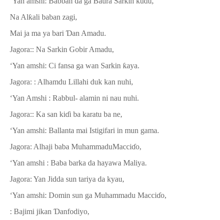
‘Yan amshi: Babban
ɗ
a ga Baura Sarkin kudu,
Na Al
ƙ
ali baban zagi,
Mai ja ma ya bari
Ɗ
an Amadu.
Jagora:: Na Sarkin Gobir Amadu,
‘Yan amshi: Ci fansa ga wan Sarkin
ƙ
aya.
Jagora: : Alhamdu Lillahi duk kan nuhi,
‘Yan Amshi : Rabbul- alamin ni nau nuhi.
Jagora:: Ka san ki
ɗ
i ba karatu ba ne,
‘Yan amshi: Ballanta mai Istigifari in mun gama.
Jagora: Alhaji baba MuhammaduMacci
ɗ
o,
‘Yan amshi : Baba barka da hayawa Maliya.
Jagora: Yan Jidda sun tariya da kyau,
‘Yan amshi: Domin sun ga Muhammadu Macci
ɗ
o,
: Bajimi jikan
Ɗ
anfodiyo,