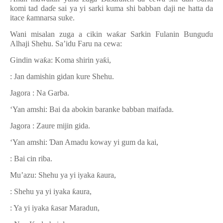
komi tad da
ɗ
e sai ya yi sarki kuma shi babban daji ne hatta da
itace
ƙ
amnarsa suke.
Wani misalan zuga a cikin wa
ƙ
ar Sarkin Fulanin Bungu
ɗ
u
Alhaji Shehu. Sa’idu Faru na cewa:
Gindin wa
ƙ
a: Koma shirin ya
ƙ
i,
: Jan damishin gidan kure Shehu.
Jagora : Na Garba.
‘Yan amshi: Bai da abokin baranke babban maifada.
Jagora : Zaure mijin gida.
‘Yan amshi:
Ɗ
an Amadu koway yi gum da kai,
: Bai cin riba.
Mu’azu: Shehu ya yi iyaka
ƙ
aura,
: Shehu ya yi iyaka
ƙ
aura,
: Ya yi iyaka
ƙ
asar Maradun,