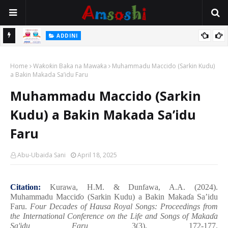
 Gudu
ADDINI
Na Yi Mafarki Ana Bikina, Kafin A Daura Aure Sai Na Farka
Home
Waƙoƙin Baka na Mawaƙa
Muhammadu Maccido (Sarkin Kudu)
a Bakin Makada Sa’idu Faru
Muhammadu Maccido (Sarkin
Kudu) a Bakin Makada Sa’idu
Faru
Abu-Ubaida Sani
April 18, 2025
Citation:
Kurawa, H.M. & Dunfawa, A.A. (2024).
Muhammadu Macci
ɗ
o (Sarkin Kudu) a Bakin Maka
ɗ
a Sa’idu
Faru.
Four Decades of Hausa Royal Songs: Proceedings from
the International Conference on the Life and Songs of Maka
ɗ
a
Sa'idu Faru,
3(3), 172-177.