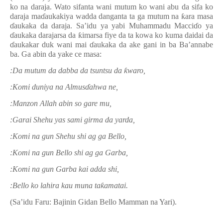
ko na daraja. Wato sifanta wani mutum ko wani abu da sifa ko
daraja ma
ɗ
aukakiya wadda danganta ta ga mutum na
ƙ
ara masa
ɗ
aukaka da daraja. Sa’idu ya yabi Muhammadu Macci
ɗ
o ya
ɗ
aukaka darajarsa da
ƙ
imarsa fiye da ta kowa ko kuma daidai da
ɗ
aukakar duk wani mai
ɗ
aukaka da ake gani in ba Ba’annabe
ba.
Ga abin da yake ce masa:
:
Da mutum da dabba da tsuntsu da
ƙ
waro,
:
Komi duniya na Almus
ɗ
ahwa ne,
:
Manzon Allah abin so gare mu,
:
Garai Shehu yas sami girma da yarda,
:
Komi na gun Shehu shi ag ga Bello,
:
Komi na gun Bello shi ag ga Garba,
:
Komi na gun Garba kai adda shi,
:
Bello ko lahira kau muna ta
ƙ
amatai.
(Sa’idu
Faru
: Bajinin Gidan Bello Mamman na Yari)
.