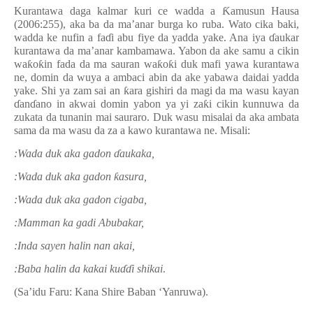
Kurantawa daga kalmar kuri ce wadda
a
Ƙ
amusun Hausa
(2006:255), aka ba
da ma’anar burga ko ruba. Wato cika baki,
wadda
ke nufin a fa
ɗ
i abu fiye da yadda yake. Ana iya
ɗ
aukar
kurantawa da ma’anar kambamawa. Yabon da ake samu a cikin
wa
ƙ
o
ƙ
in fada da ma sauran wa
ƙ
o
ƙ
i duk mafi yawa kurantawa
ne, domin da wuya a ambaci abin da ake yabawa daidai yadda
yake. Shi ya zam sai an
ƙ
ara gishiri da magi da ma wasu kayan
ɗ
an
ɗ
ano in akwai domin yabon ya yi za
ƙ
i cikin kunnuwa da
zukata da tunanin mai sauraro. Duk wasu misalai da aka ambata
sama da ma wasu da za a kawo kurantawa ne. Misali:
:
Wada duk aka gadon
ɗ
aukaka,
:
Wada duk aka gadon
ƙ
asura,
:
Wada duk aka gadon cigaba,
:
Mamman ka gadi Abubakar,
:
Inda sayen halin
nan
akai,
:
Baba halin da kakai ku
ɗɗ
i
shi
kai
.
(Sa’idu Faru: Kana Shire Baban ‘Yanruwa).