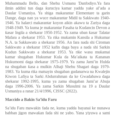
Muhammadu Bello,
ɗ
an Shehu Usmanu
Ɗ
anfodiyo.Ya fara
ilmin addini tun daga
ƙ
uruciya kamar yadda yake al’ada a
Daular Usmaniya. Ya shiga makarantar Elementare ta garin
Dange, daga nan ya wuce makarantar Midil ta Sakkwato 1940-
1946. Ya halarci makarantar koyon aikin akawu ta Zariya da
ga
1948-1949. Ya
kuma
je
makarantar Fasaha ta Kudancin Devon a
ƙ
asar Ingila a shekarar 1950-1952. Ya zama uban
ƙ
asar Talatar
Mafara
a shekarar 1953.
Ya ri
ƙ
a mu
ƙ
amin Kansila a Hukumar
N.A. ta Sakkawato a shekarar 1956
.
An fara na
ɗ
a shi Ciroman
Sakkwato a shekarar 1952 kafin daga baya a na
ɗ
a shi Sarkin
Kudun Sakkwato a shekarar 1953. Ya ri
ƙ
e
wasu mu
ƙ
amai
kamar
shugaban Hukumar Kula da Ma’aikata ta
Ƙ
ananan
Hukumomi daga shekarar 1975-1979. Ya zama
Jami’in Hul
ɗ
a
na shugaban
ƙ
asa
a mulkin Alhaji Shehu Shagari daga 1979-
1983. Ya kuma ri
ƙ
a matsayin shugaban gudanarwa na Kwalejin
Kiwon Lafiya ta Sarki Abdurrahman da ke Gwadabawa daga
shekarar 1992-1995, kuma ya zama shugaban Jami’ar Abuja
daga 1996-2006.
Ya zama Sarkin Musulmi na 19 a Daular
Usmaniya a ranar 21/4/1996, CISSC
(2022).
Macci
ɗ
o a Bakin Sa’idu Faru
Sa’idu Faru mawa
ƙ
in fada ne, kuma yadda bayanai ke nunawa
babban jigon mawa
ƙ
an fada shi ne yabo. Yana yiyuwa a sami