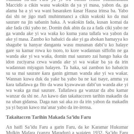
Macci
ɗ
o a cikin wasu wa
ƙ
o
ƙ
in da ya yi masa, yabon da, ga
alama ba a yi wa wani basaraken
ƙ
asar Hausa irinsa ba.
Yabo
dai sh
i
ne jigo mafi muhimmanci a cikin wa
ƙ
o
ƙ
i ko da mai
saurare na jin sa
ɓ
anin haka. A wa
ƙ
o
ƙ
in fada, kusan komai da
ake fa
ɗ
a ciki
yabo ne
. Domin duk abin da za a fa
ɗ
a ciki yabo ne
ga wanda ake yi wa wa
ƙ
a ko kuma yana tallafa wa yabon da
ake yi masa. Zambo ko habaici da ake yi ga abokan hamayya ko
shagu
ɓ
e ta hanyar danganta wasu munanan
ɗ
abi’u ko halaye
gare su kamar rowa ko tsoro, to kore wa
ɗ
annan siffofin ne ga
wanda ake yi wa wa
ƙ
a, domin mai sauraro zai hango haka da
idon zuciyarsa cewa wanda ake yi wa wa
ƙ
ar ba ya da irin
wa
ɗ
annan miyagun halayen. Ta haka, sai zambon ko habaicin
su sa mai saurare
ƙ
ara ganin girman wanda ake yi wa wa
ƙ
ar.
Wannan kuwa duk da yake ba yabo ba ne kai tsaye, amma ya
ƙ
ara tallafawa ga fito da wasu kyawawan
ɗ
abi’un wanda ake yi
wa wa
ƙ
a ga mai saurare. Tallafawa ga wanzar da abu kamar
wanzar da shi ne. An kawo
ɗ
an ta
ƙ
aitacceen tarihin maka
ɗ
in da
na uban gidansa. Daga nan sai
aka zo da irin yabon da maka
ɗ
in
ya yi bayan kawo ma’anar yabo da ire-irensa.
Ta
ƙ
aitaccen Tarihin Maka
ɗ
a Sa’idu Faru
An haifi Sa’idu Faru a garin Faru
, da
ke
K
aramar
Hukumar
Mulkin Mafara (yanzu Maradun) a wajajen 1932.
Sa’idu Faru