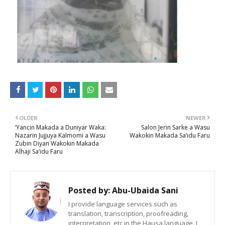
OLDER
NEWER
‘Yancin Makada a Duniyar Waka:
Salon Jerin Sarke a Wasu
Nazarin Jujjuya Kalmomi a Wasu
Wakokin Makada Sa’idu Faru
Zubin Diyan Wakokin Makada
Alhaji Sa’idu Faru
Posted by:
Abu-Ubaida Sani
I provide language services such as
translation, transcription, proofreading,
interpretation, etc in the Hausa language. I