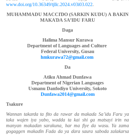
www.doi.org/10.36349/tjllc.2024.v03i03.022
.
MUHAMMADU MACCI
Ɗ
O (SARKIN KUDU)
A
BAKIN
MAKA
Ɗ
A SA’IDU FARU
Daga
Halima Mansur Kurawa
Department of Languages and Culture
Federal University, Gusau
hmkurawa72@gmail.com
Da
Atiku Ahmad Dunfawa
Department of Nigerian Languages
Usmanu Danfodiyo University, Sokoto
Dunfawa2014@gmail.com
Tsakure
Wannan takarda ta fito da rawar da maka
ɗ
a Sa’idu Faru ya
taka wajen iya yabo, wadda ta kai shi ga matsayi irin na
manyan maka
ɗ
an sarakuna, har ma fiye da wasu. Ya zama
gogaggen maka
ɗ
in Fada da ya
ɗ
ara saura saboda zala
ƙ
arsa