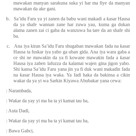
mawa
ƙ
an manyan sarakuna suka yi har ma fiye da manyan
mawa
ƙ
an da ake gani.
b.
Sa’idu Faru ya yi zanen da babu wani maka
ɗ
i a
ƙ
asar Hausa
da ya shafe wannan zane har zuwa yau, kuma ga dukan
alama zanen zai ci gaba da wanzuwa ba tare da an shafe shi
ba.
c.
Ana iya kiran Sa’idu Faru shugaban mawa
ƙ
an fada na
ƙ
asar
Hausa ta fuskar iya yabo ga uban gida. Ana iya wara gaba a
ce shi ne mawa
ƙ
in da ya fi kowane mawa
ƙ
in fada a
ƙ
asar
Hausa iya za
ɓ
en lafuzza da kalamai wajen gina jigon yabo.
Shi kansa Sa’idu Faru yana jin ya fi duk wani maka
ɗ
in fada
na
ƙ
asar Hausa iya wa
ƙ
a.
Ya fa
ɗ
i haka da bakinsa a cikin
wa
ƙ
ar da
ya yi wa Sarkin Kiyawa Abubakar yana cewa:
: Naramba
ɗ
a,
: Wa
ƙ
ar da
yay yi ma ba ta yi kamat tau ba,
: Auta Da
ɗ
i,
: Wa
ƙ
ar da
yay yi ma ba ta yi kamat tau ba,
: Bawa Gabci,