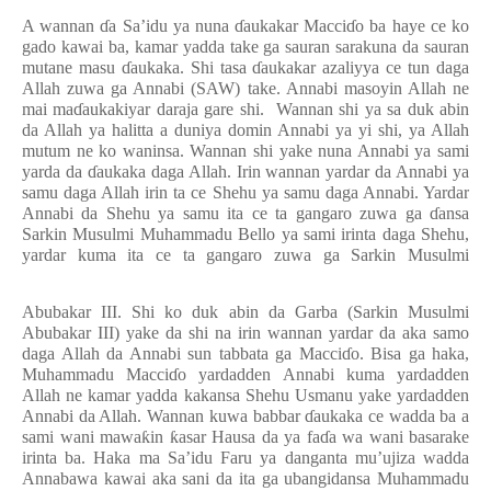
A wannan
ɗ
a Sa’idu ya nuna
ɗ
aukakar Macci
ɗ
o ba
haye
ce
ko
gado kawai ba, kamar yadda take ga sauran sarakuna da sauran
mutane masu
ɗ
aukaka. Shi tasa
ɗ
aukakar azaliyya ce tun daga
Allah zuwa ga Annabi
(SAW) take. Annabi masoyin Allah ne
mai ma
ɗ
aukakiyar daraja gare shi. Wannan shi ya sa duk abin
da Allah ya halitta a duniya domin Annabi ya yi shi, ya Allah
mutum ne ko waninsa. Wannan shi
ya
ke nuna Annabi ya sami
yarda da
ɗ
aukaka daga Allah. Irin wannan yardar da Annabi ya
samu daga Allah irin
ta ce
Shehu
ya samu daga Annabi. Yardar
Annabi da Shehu ya samu ita ce ta gangaro zuwa ga
ɗ
ansa
Sarkin Musulmi Muhammadu Bello ya sami irinta daga Shehu,
yardar kuma ita ce
ta
gangaro zuwa ga Sarkin Musulmi
Abubakar III. Shi ko duk abin da Garba
(Sarkin Musulmi
Abubakar III)
yake da shi na irin wannan yardar
d
a
a
ka samo
daga Allah da Annabi sun tabbata ga Macci
ɗ
o.
Bisa ga haka,
Muhammadu Macci
ɗ
o yardadden Annabi kuma yardadden
Allah ne kamar yadda kakansa Shehu Usmanu yake yardadden
Annabi da Allah.
Wannan kuwa babbar
ɗ
aukaka ce wadda ba a
sami wani mawa
ƙ
in
ƙ
asar Hausa da ya fa
ɗ
a wa wani basarake
irinta ba.
Haka ma Sa’idu Faru ya danganta mu’ujiza wadda
Annabawa kawai aka sani da ita ga ubangidansa Muhammadu