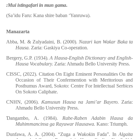
:
Mui istingafari in mun gama
.
(Sa’idu Faru: Kana shire baban ‘Yanruwa).
Manazarta
Abba, M.
& Zulyadaini
,
B. (2000).
Nazari
k
an Wa
ƙ
ar Baka ta
Hausa.
Zaria:
G
askiya Co-operation.
Bergery, G.P. (1934).
A Hausa-English Dictionary and English-
Hausa Vocabulary.
Zaria: Ahmadu Bello University Press.
CISSC, (2022). Citation On
Eight Eminent Personalities On the
Occasion of Their Confermention with Meritorious and
Posthumus Award, Sokoto: Centre For Intellectual Ser
ɓ
ices
On Sokoto Caliphate.
CNHN, (2006).
Ƙ
amusun Hausa na Jami’ar Bayero.
Zaria:
Ahmadu Bello University Press.
Ɗ
angambo, A. (1984).
Rabe-Raben Adabin Hausa da
Muhimmancinsa
g
a Rayuwar Hausawa.
Kano: Triumph.
Dunfawa, A. A. (2004). “Zuga a Wa
ƙ
o
ƙ
in Fada”.
In
Algaita