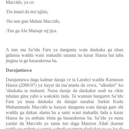
Macci
ɗ
o, ya ce:
:
Da imani da
mu’ujjiza,
:
Na nan gun Malam Macci
ɗ
o,
:
Tun ga Alu Maisaje nij jiya.
A nan ma Sa’idu Faru ya danganta wata
ɗ
aukaka ga uban
gidansa wadda wani maka
ɗ
in sarauta na
ƙ
asar Hausa bai ta
ɓ
a
jingina ta ga basarakensa ba.
Darajantawa
Darajantawa daga kalmar daraja ce ta Larabci wadda
Ƙ
amusun
Hausa (2006:97) ya bayar da ma’anarta da cewa, “alkadari” ko
‘
ɗ
aukaka ta mu
ƙ
ami.
Nuna daraja da
ɗ
aukakar asali na cikin
tubalan gina yabo a wa
ƙ
o
ƙ
in fada. Ta wannan
ɓ
angaren Sa’idu
Faru ya nuna
ɗ
aukaka da darajar nasabar Sarkin Kudu
Muhammadu Macci
ɗ
o ta hanyar danganta wata daraja gare shi
wadda ga dukan alama ba a sami wani maka
ɗ
in fada a
ƙ
asar
Hausa da ya ambata irinta ga basarakensa ba. Sa’idu ya nuna
yardar da Macci
ɗ
o ya samu tun daga Manzon Allah (kamar
yadda ya gabata a sama), saboda wannan
ɗ
aukakar ya sa ko da