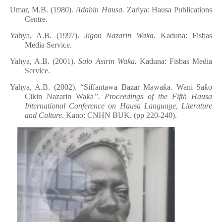
Umar, M.B. (1980).
Adabin Hausa.
Zariya: Hausa Publications
Centre.
Yahya, A.B. (1997).
Jigon Nazarin Wa
ƙ
a.
Kaduna: Fisbas
Media Service.
Yahya, A.B. (2001).
Salo Asirin Wa
ƙ
a.
Kaduna: Fisbas Media
Service
.
Yahya,
A
.B.
(2002). “Siffantawa Bazar Mawa
ƙ
a. Wani Sa
ƙ
o
Cikin Nazarin Wa
ƙ
a
”. Proceedings of the Fifth Hausa
International Conference on Hausa Language, Literature
and Culture.
Kano:
CNHN BUK. (pp 220-240).