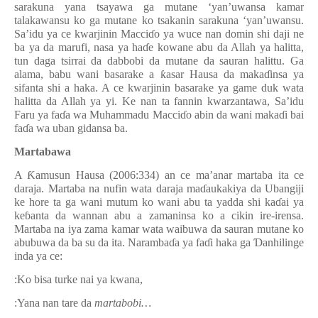
sarakuna yana tsayawa ga mutane ‘yan’uwansa kamar
talakawansu ko ga mutane ko tsakanin sarakuna ‘yan’uwansu.
Sa’idu ya
ce
kwarjinin
Macci
ɗ
o ya wuce nan domin
shi
daji ne
ba ya da marufi, nasa ya ha
ɗ
e kowane abu da Allah ya halitta,
tun daga tsirrai da dabbobi da mutane da sauran halittu. G
a
alama, babu wani basarake a
ƙ
asar Hausa da maka
ɗ
insa ya
sifanta shi a haka. A ce kwarjinin basarake ya game duk wata
halitta da Allah ya yi. Ke nan ta fannin kwarzantawa, Sa’idu
Faru ya fa
ɗ
a wa Muhammadu Macci
ɗ
o abin da wani maka
ɗ
i bai
fa
ɗ
a wa uban gidansa ba.
Martabawa
A
Ƙ
amusun Hausa (2006:334) an ce ma’anar martaba ita ce
daraja.
Martaba
na nufin
wata daraja ma
ɗ
aukakiya da Ubangiji
ke hore ta ga wani mutum ko wani abu ta yadda shi ka
ɗ
ai ya
ke
ɓ
anta da wannan abu a zamaninsa ko a cikin ire-irensa.
M
a
rtaba na iya zama kamar wata waibuwa da sauran mutane ko
abubuwa
da
ba su da ita. Naramba
ɗ
a ya fa
ɗ
i haka ga
Ɗ
anhilinge
inda ya
ce:
:
Ko
bisa turke nai
y
a kwana,
:
Yana nan tare da
martabobi…