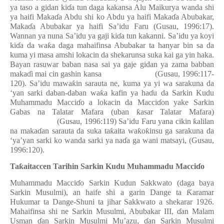
ya taso a gidan ki
ɗ
a tun daga kakansa Alu Maikurya wanda shi
ya haifi Maka
ɗ
a Abdu shi ko Abdu ya haifi Maka
ɗ
a Abubakar,
Maka
ɗ
a Abubakar ya haifi Sa’idu Faru (Gusau, 1996:17).
Wannan ya nuna Sa’idu ya gaji ki
ɗ
a tun kakanni.
Sa’idu ya koyi
ki
ɗ
a da wa
ƙ
a daga mahaifinsa Abubakar ta hanyar bin sa da
kuma yi masa amshi lokacin da shekarunsa suka kai ga yin haka.
Bayan rasuwar baban nasa sai ya gaje gidan ya zama babban
maka
ɗ
i mai cin gashin kansa
(
Gusau
,
1996:117-
120). Sa’idu mawa
ƙ
in sarauta ne, kuma ya yi wa sarakuna da
‘yan sarki daban-daban wa
ƙ
a kafin ya ha
ɗ
u da Sarkin Kudu
Muhammadu Macci
ɗ
o a lokacin da Macci
ɗ
on yake Sarkin
Gabas na Talatar Mafara (uban
ƙ
asar Talatar Mafara)
(Gusau, 1996:119) Sa’idu Faru yana cikin
ƙ
alilan
na maka
ɗ
an sarauta da suka ta
ƙ
aita wa
ƙ
o
ƙ
insu ga sarakuna da
‘ya’yan sarki ko wanda sarki ya na
ɗ
a ga wani matsayi, (Gusau,
1996:120).
Ta
ƙ
aitaccen Tarihin Sarkin Kudu Muhammadu Macci
ɗ
o
Muhammadu Macci
ɗ
o Sarkin Kudun Sakkwato (daga baya
Sarkin Musulmi), an haife shi a garin Dange ta
Ƙ
aramar
Hukumar ta Dange-Shuni ta jihar Sakkwato a shekarar 1926.
Mahaifinsa shi ne Sarkin Musulmi,
Abubakar III,
ɗ
an Malam
Usman
ɗ
an Sarkin Musulmi Mu’azu,
ɗ
an Sarkin Musulmi