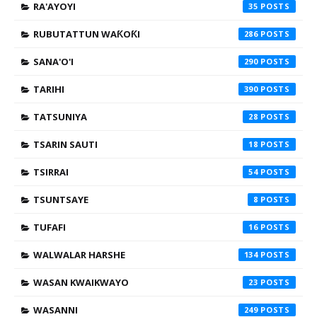
RA'AYOYI
35
RUBUTATTUN WAƘOƘI
286
SANA'O'I
290
TARIHI
390
TATSUNIYA
28
TSARIN SAUTI
18
TSIRRAI
54
TSUNTSAYE
8
TUFAFI
16
WALWALAR HARSHE
134
WASAN KWAIKWAYO
23
WASANNI
249