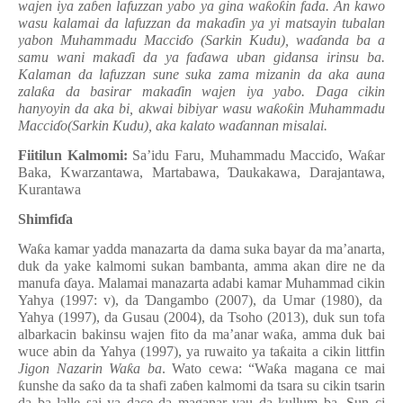
wajen iya za
ɓ
en lafuzzan yabo ya gina wa
ƙ
o
ƙ
in fada. An kawo
wasu kalamai da lafuzzan da maka
ɗ
in ya yi matsayin tubalan
yabon Muhammadu Macci
ɗ
o (Sarkin Kudu), wa
ɗ
anda ba a
samu wani maka
ɗ
i da ya fa
ɗ
awa uban gidansa irinsu ba.
Kalaman da lafuzzan sune suka zama mizanin da aka auna
zala
ƙ
a da basirar maka
ɗ
in wajen iya yabo. Daga cikin
hanyoyin da aka bi, akwai bibiyar wasu wa
ƙ
o
ƙ
in Muhammadu
Macci
ɗ
o(Sarkin Kudu), aka kalato wa
ɗ
annan misalai.
Fiitilun Kalmomi:
Sa’idu Faru, Muhammadu Macci
ɗ
o, Wa
ƙ
ar
Baka, Kwarzantawa, Martabawa,
Ɗ
aukakawa, Darajantawa,
Kurantawa
Shimfi
ɗ
a
Wa
ƙ
a kamar yadda manazarta da dama suka bayar da ma’anarta,
duk da yake kalmomi sukan bambanta, amma akan dire ne da
manufa
ɗ
aya. Malamai manazarta adabi kamar
Muhammad
cikin
Yahya
(
1997:
v
),
da
Ɗ
angambo (2007)
,
da Umar (1980)
,
da
Yahya (1997)
,
da Gusau (2004)
,
da Tsoho (2013)
,
duk sun tofa
albarkacin bakinsu wajen fito da ma’anar wa
ƙ
a, amma duk bai
wuce abin da Yahya (1997)
,
ya ruwaito ya ta
ƙ
aita a
cikin littfin
Jigon Nazarin Wa
ƙ
a ba
. Wato cewa: “
Wa
ƙ
a magana
ce mai
ƙ
unshe da sa
ƙ
o da ta shafi za
ɓ
en kalmomi da tsara su cikin tsarin
da ba lalle sai ya dace da maganar yau da kullum ba. Sun ci