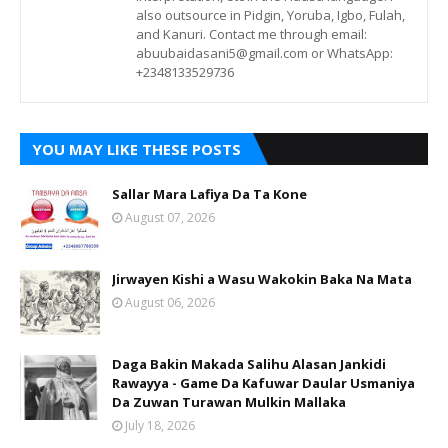
also outsource in Pidgin, Yoruba, Igbo, Fulah,
and Kanuri. Contact me through email:
abuubaidasani5@gmail.com or WhatsApp:
+2348133529736
YOU MAY LIKE THESE POSTS
Sallar Mara Lafiya Da Ta Kone
August 07, 2026
Jirwayen Kishi a Wasu Wakokin Baka Na Mata
August 06, 2026
Daga Bakin Makada Salihu Alasan Jankidi
Rawayya - Game Da Kafuwar Daular Usmaniya
Da Zuwan Turawan Mulkin Mallaka
July 18, 2026