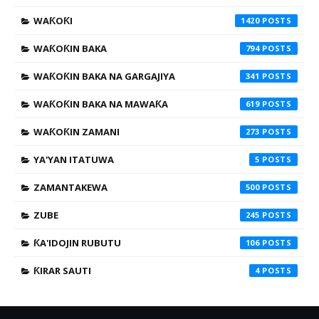
WAƘOƘI
1420
WAƘOƘIN BAKA
794
WAƘOƘIN BAKA NA GARGAJIYA
341
WAƘOƘIN BAKA NA MAWAƘA
619
WAƘOƘIN ZAMANI
273
YA'YAN ITATUWA
5
ZAMANTAKEWA
500
ZUBE
245
ƘA'IDOJIN RUBUTU
106
ƘIRAR SAUTI
4