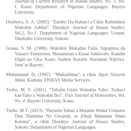
Journal of Current Research in Hausa Studies, No. 3
,
Vol.
I.
Kano: Department of Nigerian Languages, Bayero
University.
Dunfawa, A. A. (2005). “Zambo Da Habaici a Cikin Rubutattun
Wa
ƙ
o
ƙ
in Addini”.
Ɗ
un
ɗ
aye Journal of Hausa Studies,
Vol.2, No.1.
Department of Nigerian Languages: Usman
Ɗ
anfodio University, Sokoto.
Gusau, S. M. (1988). Wa
ƙ
o
ƙ
in Maka
ɗ
an Fada. Sigoginsu da
Yanaye-Yanayensu, Musamman a
Ƙ
asar Sakkwato. Kundin
Digiri na Uku. Kano: Sashen Nazarin Harsunan Nijeriya.
Jami’ar Bayero.
Muhammad, D. (1997). “Mu
ƙ
addima”, a cikin
Jigon Nazarin
Wa
ƙ
a.
Kaduna: FISBAS Media Services.
Tsoho, M. Y. (2001). “Tubalin Ginin Wa
ƙ
o
ƙ
in Yabo: Tsokaci
kan Yabo a Wa
ƙ
o
ƙ
in Iko”.
Fais Journal of Humanities
,
Vol.
No.
4.
Bayero University, Kano.
Tsoho, M.Y. (2013). “Bayanin Yabau a Matanin Wa
ƙ
ar Ummaru
Ɗ
an
Ɗ
an
d
una Na Gwandu, ta Alhaji Mamman Shata
Katsina”
,
a cikin
Ɗ
un
ɗ
aye Journal of Hausa Studies,
Sokoto: Department of Nigerian Languages.