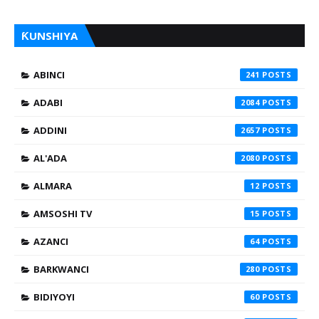
ƘUNSHIYA
ABINCI
241
ADABI
2084
ADDINI
2657
AL'ADA
2080
ALMARA
12
AMSOSHI TV
15
AZANCI
64
BARKWANCI
280
BIDIYOYI
60