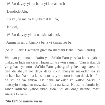
: Wa
ƙ
ar dayay yi ma ba ta yi kamat tau ba,
:
Ɗ
andodo Alu,
: Da
yay yi ma ba ta yi kamat tau ba,
: Janki
ɗ
i,
: Wa
ƙ
ar da yay yi ma na ishe tai da
ɗ
i,
: Amma in an yi bincika ba
ta yi kamat tau ba.
(Sa’idu Faru: Gwauron giwa na shamaki Baba Uban Gandu)
Wannan ya nuna tun kafin yau Sa’idu Faru ya saka kansa gaban
maka
ɗ
an fada na
ƙ
asar Hausa tun tsawon zamani.
Ɗ
an wa
ƙ
ar da
ya gabata ya nuna Sa’idu Faru gaba-ga
ɗ
i yake maganarsa ba
tare da shayin ko
ɗ
aya daga cikin manyan maka
ɗ
an da ya
ambata ba.
Ya nuna kansa a matsayin mur
u
cin kan dutsi, bai fito
ba sai da ya shirya. Da haka ma
ƙ
alar ke kallon Sa’idu a
matsayin shugaban mawa
ƙ
an fada na
ƙ
asar Hausa ta fannin iya
za
ɓ
en lafuzzan yabon uban gida. Sai dai daga
ƙ
arshe, masu
saurare su sani:
:
Shi ki
ɗ
i ba karatu ba ne,