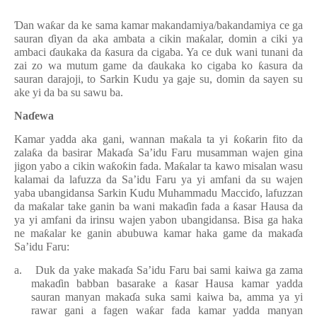
Ɗ
an wa
ƙ
ar da ke sama kamar makandamiya/bakandamiya ce ga
sauran
ɗ
iyan da aka ambata a cikin ma
ƙ
alar, domin a ciki ya
ambaci
ɗ
aukaka da
ƙ
asura da cigaba. Ya ce duk wani tunani da
zai zo wa mutum game da
ɗ
aukaka ko cigaba ko
ƙ
asura da
sauran darajoji, to Sarkin Kudu ya gaje su, domin da sayen su
ake yi da ba su sawu ba.
Na
ɗ
ewa
Kamar yadda aka gani, wannan ma
ƙ
ala ta yi
ƙ
o
ƙ
arin fito da
zala
ƙ
a da basirar Maka
ɗ
a Sa’idu Faru musamman wajen gina
jigon yabo a cikin wa
ƙ
o
ƙ
in fada. Ma
ƙ
alar ta kawo misalan wasu
kalamai da lafuzza da Sa’idu Faru ya yi amfani da su wajen
yaba ubangidansa Sarkin Kudu Muhammadu Macci
ɗ
o,
lafuzzan
da ma
ƙ
alar
ta
ke ganin ba wani maka
ɗ
in fada a
ƙ
asar Hausa da
ya yi amfani da irinsu wajen yabon ubangidansa. Bisa ga haka
ne ma
ƙ
alar ke ganin abubuwa kamar haka game da maka
ɗ
a
Sa’idu Faru
:
a.
Duk da yake maka
ɗ
a Sa’idu Faru bai sami kaiwa ga zama
maka
ɗ
in babban basarake a
ƙ
asar Hausa kamar yadda
sauran manyan maka
ɗ
a suka sami kaiwa ba, amma ya yi
rawar gani a fagen wa
ƙ
ar fada kamar yadda manyan