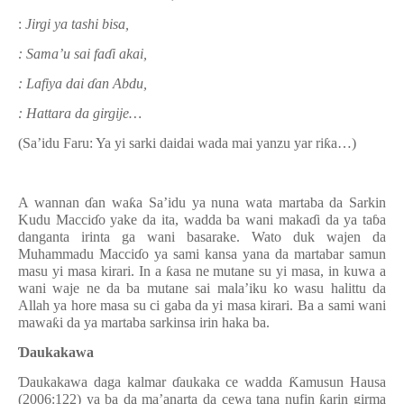
:
Jirgi ya tashi bisa,
: Sama’u sai fa
ɗ
i akai,
: Lafiya dai
ɗ
an Abdu,
: Hattara da girgije…
(Sa’idu Faru: Ya yi sarki daidai wada mai yanzu yar ri
ƙ
a…)
A wannan
ɗ
an wa
ƙ
a Sa’idu ya nuna wata martaba da Sarkin
Kudu Macci
ɗ
o yake da ita, wadda ba wani maka
ɗ
i da ya ta
ɓ
a
danganta irinta ga wani basarake. Wato duk wajen da
Muhammadu Macci
ɗ
o ya sami kansa yana da martabar samun
masu yi masa kirari. In a
ƙ
asa ne mutane su yi masa, in kuwa a
wani waje ne da ba mutane sai mala’iku ko wasu halittu da
Allah ya
hore masa su ci gaba da yi masa kirari. Ba a sami wani
mawa
ƙ
i da ya martaba sarkinsa irin haka ba.
Ɗ
aukakawa
Ɗ
aukakawa
daga kalmar
ɗ
aukaka ce wadda
Ƙ
amusun Hausa
(2006:122) ya ba da ma’anarta da cewa
ta
na nufin
ƙ
arin girma