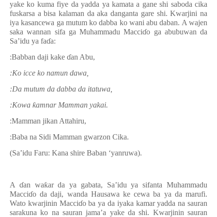
yake ko kuma fiye da yadda ya kamata a gane shi saboda cika
fuskarsa a bisa kalaman da aka danganta gare shi.
Kwarjini na
iya kasancewa ga mutum ko dabba ko wani abu daban. A wajen
saka wannan sifa ga Muhammadu Macci
ɗ
o ga abubuwan da
Sa’idu ya fa
ɗ
a:
:
Babban daji kake
ɗ
an Abu,
:
Ko icce ko namun dawa,
:
Da mutum da dabba da itatuwa,
:
Kowa
ƙ
amnar Mamman yakai.
:
Mamman jikan Attahiru,
:
Baba na Sidi Mamman gwarzon Cika.
(Sa’idu Faru: Kana shire Baban ‘yanruwa).
A
ɗ
an wa
ƙ
ar da ya gabata, Sa’idu ya sifanta Muhammadu
Macci
ɗ
o da daji, wanda Hausawa ke cewa ba ya da marufi.
Wato kwarjinin Macci
ɗ
o ba ya da iyaka kamar yadda na sauran
sarakuna ko na sauran jama’a yake da shi. Kwarjini
n
sauran