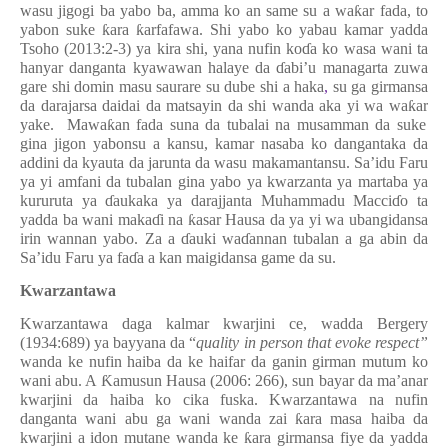
wasu jigogi ba yabo ba, amma ko an same su a wa
ƙ
ar fada
,
to
yabon suke
ƙ
ara
ƙ
arfafawa. Shi yabo
ko yabau
kamar yadda
Tsoho (2013:2-3) ya kira shi, yana nufin ko
ɗ
a ko wasa wani ta
hanyar danganta kyawawan halaye da
ɗ
abi’u managarta zuwa
gare shi domin masu saurare su dube shi a haka
,
su ga girmansa
da darajarsa daidai da matsayin da shi wanda aka yi wa w
a
ƙ
ar
yake.
Mawa
ƙ
an fada suna da tubalai na musamman da suke
gina jigon yabonsu a kansu, kamar nasaba ko dangantaka da
addini da kyauta da jarunta da wasu makamantansu. Sa’idu Faru
ya yi amfani da tubalan gina yabo ya kwarzanta ya martaba ya
kururuta ya
ɗ
aukaka ya darajjanta Muhammadu Macci
ɗ
o ta
yadda ba wani maka
ɗ
i na
ƙ
asar Hausa da ya yi wa ubangidansa
irin wannan yabo. Za a
ɗ
auki wa
ɗ
annan tubalan a ga abin da
Sa’idu Faru ya fa
ɗ
a a kan maigidansa game da su.
Kw
a
rzantawa
Kwarzantawa daga kalmar kwarjini ce, wadda
Bergery
(1934:689) ya bayyana da “
quality in person that evoke respect”
wanda ke nufin
haiba da ke haifar da ganin girman mutum ko
wani abu. A
Ƙ
amusun Hausa (2006: 266), sun bayar da ma’anar
kwarjini da haiba ko cika fuska. Kwarzantawa na nufin
danganta wani abu ga wani wanda zai
ƙ
ara masa haiba da
kwarjini a idon mutane wanda ke
ƙ
ara girmansa fiye da yadda