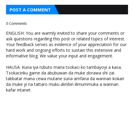
POST A COMMENT
0 Comments
ENGLISH: You are warmly invited to share your comments or
ask questions regarding this post or related topics of interest.
Your feedback serves as evidence of your appreciation for our
hard work and ongoing efforts to sustain this extensive and
informative blog. We value your input and engagement.
HAUSA: Kuna iya rubuto mana tsokaci ko tambayoyi a ƙasa.
Tsokacinku game da abubuwan da muke ɗorawa shi zai
tabbatar mana cewa mutane suna amfana da wannan ƙoƙari
da muke yi na tattaro muku ɗimbin ilimummuka a wannan
kafar intanet.