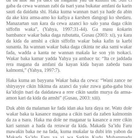
gaba da cewa wannan za
ɓ
i da tsari yana bukatar amfani da karin
sauti da daidaita shi. Haka kuma wannan tsari ya ha
ɗ
e da abin
da ake kira amsa-amo ko
ƙ
afiya a
ƙ
arshen
ɗ
angogi ko she
ɗ
aru.
Manazartan sun
ƙ
ara da cewa azanci ko salo yana daga cikin
siffofin wa
ƙ
a
”
,
(
Yahya
,
1997:31-44).
Ga masu
ƙ
o
ƙ
arin
bambance wa
ƙ
ar baka daga rubutatta, Gusau (2003: xi), ya
ƙ
ara
da ki
ɗ
a da amshi a cikin siffofin wa
ƙ
ar baka kafin ta kar
ɓ
i
sunanta.
Ita wannan wa
ƙ
ar baka daga cikinta ne aka sami wa
ƙ
ar
fada, wadda a kanta ne wannan ma
ƙ
ala ke son yin tsokaci
.
Wa
ƙ
ar baka kamar yadda Yahya ya ambace ta:
“
Ita ce jaddada
rera magana da amfani da kayan ki
ɗ
a bayan za
ɓ
eda tsara
kalmomi,”
(
Yahya
,
1997:7).
Haka kuma an bayyana Wa
ƙ
ar baka da cewa: “Wani zance ne
shiryayye cikin hikima da azanci da yake zuwa ga
ɓ
a-ga
ɓ
a bisa
ƙ
a
’
idojin tsari da daidatawa a rere cikin sautin murya da amsa-
amon kari da ki
ɗ
a da amshi” (Gusau, 2003: xiii).
Duk abin da malaman ke fa
ɗ
a idan aka lura
ɗ
aya ne. Wato dole
wa
ƙ
ar baka ta kasance magana a cikin tsari da za
ɓ
en kalmomin
da za a tsara. Haka ma dole ne maganar ta kasance a rere cikin
kari sannan a ha
ɗ
a da rerawar da ki
ɗ
a
.
Maka
ɗ
a Sa’idu Faru
mawa
ƙ
in baka ne na fada, kuma mu
ƙ
alar ta dubi irin yabon da
Maka
ɗ
a Sa’idu Faru ya yi wa Sarkin Kudu Muhammadu