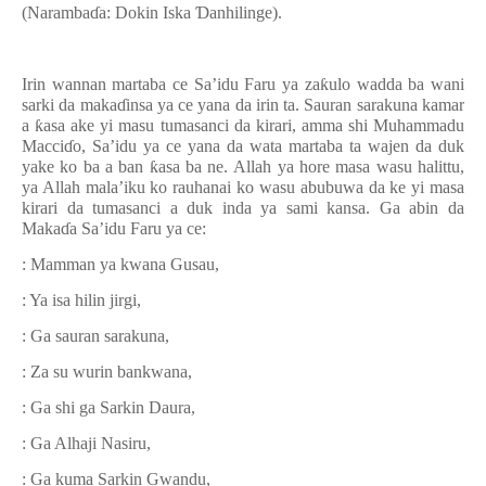
(Naramba
ɗ
a: Dokin Iska
Ɗ
anhilinge).
Irin wannan martaba ce Sa’idu Faru ya za
ƙ
ulo wadda ba wani
sarki da maka
ɗ
insa ya
ce yana da irin ta. Sauran sarakuna kamar
a
ƙ
asa ake yi masu tumasanci da kirari, amma shi Muhammadu
Macci
ɗ
o
,
Sa’idu ya ce yana da wata martaba ta wajen da duk
yake ko ba a ban
ƙ
asa ba ne
.
Allah ya hore masa wasu halittu
,
ya Allah mala’iku ko rauhanai ko wasu abubuwa da ke yi masa
kirari da tumasanci a duk inda ya sami kansa. Ga abin da
Maka
ɗ
a Sa’idu Faru ya ce:
: Mamman ya kwana Gusau,
: Ya isa hilin jirgi,
: Ga sauran sarakuna,
: Za su wurin bankwana,
: Ga shi ga Sarkin Daura,
: Ga Alhaji Nasiru,
: Ga kuma Sarkin Gwandu,