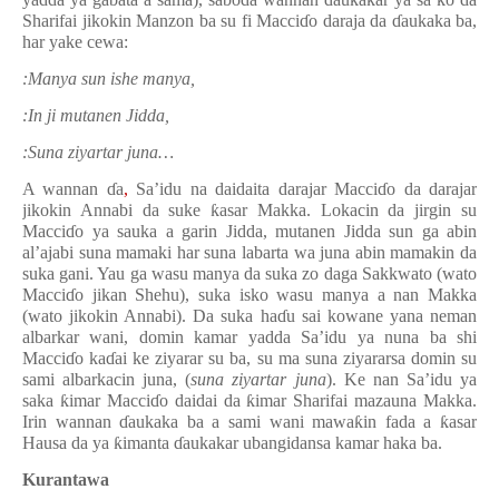
Sharifai jikokin Manzon ba su fi Macci
ɗ
o daraja da
ɗ
aukaka ba,
har yake cewa:
:
Manya sun ishe manya,
:
In
ji mutanen Jidda,
:
Suna ziyartar juna…
A wannan
ɗ
a
,
Sa’idu na daidaita darajar Macci
ɗ
o da darajar
jikokin Annabi da
su
ke
ƙ
asar Makka. Lokacin da jirgin su
Macci
ɗ
o ya sauka a garin Jidda, mutanen Jidda sun ga abin
al’
ajabi suna
mamaki har suna labarta wa
juna abin mamakin da
suka gani. Yau ga wasu manya da suka zo daga Sakkwato (wato
Macci
ɗ
o jikan Shehu), suka isko wasu manya a nan Makka
(wato jikokin Annabi). Da suka ha
ɗ
u sai kowane yana neman
albarkar wani, domin kamar yadda Sa’idu ya nuna ba
shi
Macci
ɗ
o ka
ɗ
ai ke ziyarar su ba, su ma suna ziyararsa domin su
sami albarkacin juna, (
suna ziyartar juna
). Ke nan Sa
’
idu ya
saka
ƙ
imar Macci
ɗ
o daidai da
ƙ
imar Sharifai mazauna Makka.
Irin wannan
ɗ
aukaka ba a sami wani mawa
ƙ
in fada a
ƙ
asar
Hausa da ya
ƙ
imanta
ɗ
aukakar ubangidansa kamar haka ba.
Kurantawa