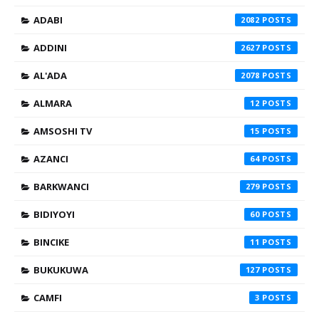
ADABI
2082
ADDINI
2627
AL'ADA
2078
ALMARA
12
AMSOSHI TV
15
AZANCI
64
BARKWANCI
279
BIDIYOYI
60
BINCIKE
11
BUKUKUWA
127
CAMFI
3