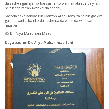
da sashen gaskiya, ya bar sashe, to wannan abin da ya yi shi
ne tushen rarrabuwar kai da sabani)).
Saboda haka hanyar Bin Manzon Allah (saw) ita ce bin gaskiya
gaba dayanta, ba riko da sashenta da watsi da wani sashen
nata ba.
Dr. Aliyu Muh’d Sani Misau
✍️
Daga zauren Dr. Aliyu Muhammad Sani