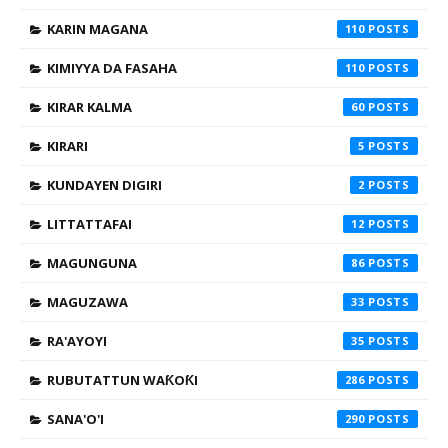
KARIN MAGANA
110
KIMIYYA DA FASAHA
110
KIRAR KALMA
60
KIRARI
5
KUNDAYEN DIGIRI
2
LITTATTAFAI
12
MAGUNGUNA
86
MAGUZAWA
33
RA'AYOYI
35
RUBUTATTUN WAƘOƘI
286
SANA'O'I
290