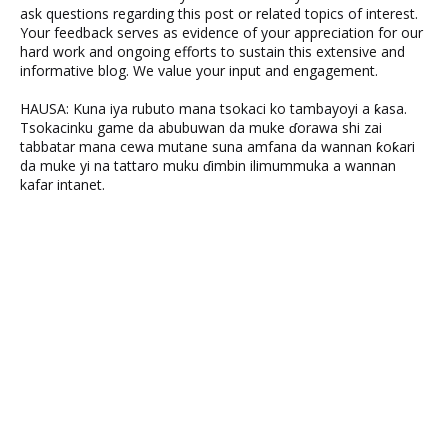
ask questions regarding this post or related topics of interest.
Your feedback serves as evidence of your appreciation for our
hard work and ongoing efforts to sustain this extensive and
informative blog. We value your input and engagement.
HAUSA: Kuna iya rubuto mana tsokaci ko tambayoyi a ƙasa.
Tsokacinku game da abubuwan da muke ɗorawa shi zai
tabbatar mana cewa mutane suna amfana da wannan ƙoƙari
da muke yi na tattaro muku ɗimbin ilimummuka a wannan
kafar intanet.