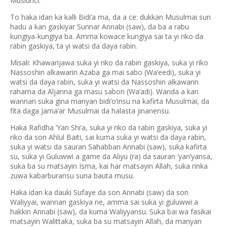
Muslunci.
To haka idan ka kalli Bidi’a ma, da a ce: dukkan Musulmai sun
hadu a kan gaskiyar Sunnar Annabi (saw), da ba a rabu
kungiya-kungiya ba. Amma kowace kungiya sai ta yi riko da
rabin gaskiya, ta yi watsi da daya rabin.
Misali: Khawarijawa suka yi riko da rabin gaskiya, suka yi riko
Nassoshin alkawarin Azaba ga mai sabo (Wa’eedi), suka yi
watsi da daya rabin, suka yi watsi da Nassoshin alkawarin
rahama da Aljanna ga masu sabon (Wa’adi). Wanda a kan
wannan suka gina manyan bidi’o’insu na kafirta Musulmai, da
fita daga Jama’ar Musulmai da halasta jinanensu.
Haka Rafidha ‘Yan Shi’a, suka yi riko da rabin gaskiya, suka yi
riko da son Ahlul Baiti, sai kuma suka yi watsi da daya rabin,
suka yi watsi da sauran Sahabban Annabi (saw), suka kafirta
su, suka yi Guluwwi a game da Aliyu (ra) da sauran ‘yan’yansa,
suka ba su matsayin Isma, kai har matsayin Allah, suka rinka
zuwa kabarburansu suna bauta musu.
Haka idan ka dauki Sufaye da son Annabi (saw) da son
Waliyyai, wannan gaskiya ne, amma sai suka yi guluwwi a
hakkin Annabi (saw), da kuma Waliyyansu. Suka bai wa fasikai
matsayin Walittaka, suka ba su matsayin Allah, da manyan