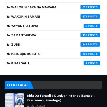
WAƘOƘIN BAKA NA MAWAƘA
619
WAƘOƘIN ZAMANI
273
YA'YAN ITATUWA
5
ZAMANTAKEWA
499
ZUBE
245
ƘA'IDOJIN RUBUTU
106
ƘIRAR SAUTI
4
LITATTAFAI
Bida Da Tanadi a Duniyar Intanet (Sana’o’i,
Kasuwanci, Kwadago)
July 13, 2026