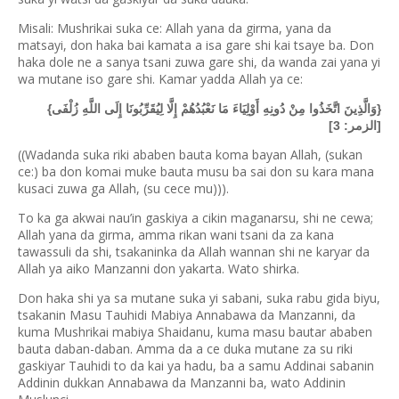
Misali: Mushrikai suka ce: Allah yana da girma, yana da
matsayi, don haka bai kamata a isa gare shi kai tsaye ba. Don
haka dole ne a sanya tsani zuwa gare shi, da wanda zai yana yi
wa mutane iso gare shi. Kamar yadda Allah ya ce:
{وَالَّذِينَ اتَّخَذُوا مِنْ دُونِهِ أَوْلِيَاءَ مَا نَعْبُدُهُمْ إِلَّا لِيُقَرِّبُونَا إِلَى اللَّهِ زُلْفَى}
[الزمر: 3]
((Wadanda suka riki ababen bauta koma bayan Allah, (sukan
ce:) ba don komai muke bauta musu ba sai don su kara mana
kusaci zuwa ga Allah, (su cece mu))).
To ka ga akwai nau’in gaskiya a cikin maganarsu, shi ne cewa;
Allah yana da girma, amma rikan wani tsani da za kana
tawassuli da shi, tsakaninka da Allah wannan shi ne karyar da
Allah ya aiko Manzanni don yakarta. Wato shirka.
Don haka shi ya sa mutane suka yi sabani, suka rabu gida biyu,
tsakanin Masu Tauhidi Mabiya Annabawa da Manzanni, da
kuma Mushrikai mabiya Shaidanu, kuma masu bautar ababen
bauta daban-daban. Amma da a ce duka mutane za su riki
gaskiyar Tauhidi to da kai ya hadu, ba a samu Addinai sabanin
Addinin dukkan Annabawa da Manzanni ba, wato Addinin