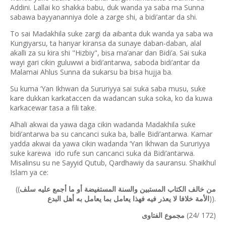
Addini. Lallai ko shakka babu, duk wanda ya saba ma Sunna
sabawa bayyananniya dole a zarge shi, a bidi’antar da shi.
To sai Madakhila suke zargi da aibanta duk wanda ya saba wa
Kungiyarsu, ta hanyar kiransa da sunaye daban-daban, alal
akalli za su kira shi "Hizbiy", bisa ma’anar dan Bidi’a. Sai suka
wayi gari cikin guluwwi a bidi’antarwa, saboda bidi’antar da
Malamai Ahlus Sunna da sukarsu ba bisa hujja ba.
Su kuma ‘Yan Ikhwan da Sururiyya sai suka saba musu, suke
kare dukkan karkataccen da wadancan suka soka, ko da kuwa
karkacewar tasa a fili take.
Alhali akwai da yawa daga cikin wadanda Madakhila suke
bidi’antarwa ba su cancanci suka ba, balle Bidi’antarwa. Kamar
yadda akwai da yawa cikin wadanda ‘Yan Ikhwan da Sururiyya
suke karewa ido rufe sun cancanci suka da Bidi’antarwa.
Misalinsu su ne Sayyid Qutub, Qardhawiy da sauransu. Shaikhul
Islam ya ce:
((
من خالف الكتاب المستبين والسنة المستفيضة أو ما أجمع عليه سلف
)).
الأمة خلافا لا يعذر فيه فهذا يعامل بما يعامل به أهل البدع
(24/ 172)
مجموع الفتاوى