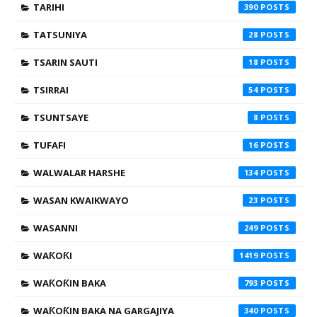
TARIHI
390
TATSUNIYA
28
TSARIN SAUTI
18
TSIRRAI
54
TSUNTSAYE
8
TUFAFI
16
WALWALAR HARSHE
134
WASAN KWAIKWAYO
23
WASANNI
249
WAƘOƘI
1419
WAƘOƘIN BAKA
793
WAƘOƘIN BAKA NA GARGAJIYA
340