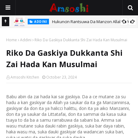
Hukuncin Rantsuwa Da Manzon Allah (SAW)
ADDINI
 Kan
Home
Addini
Riko Da Gaskiya Dukkanta Shi Zai Hada Kan Musulmai
Riko Da Gaskiya Dukkanta Shi
Zai Hada Kan Musulmai
Amsoshi Kitchen
October 23, 2024
Babu abin da zai hada kai sai gaskiya. Da a ce mutane za su
hadu a kan gaskiyar da Allah ya saukar da ita ga Manzanninsa,
gaskiyar da don ita ya halicci halittu, don ita ya aiko Manzanni,
don ita ya saukar da Littatafai, don ita sammai da kasa suka
tsaya to da ba a samu rarrabuwa da sabani ba. Amma sai
wasu mutane suka dauki rabin gaskiya, suka bar daya rabin,
haka wasu ma, suka dauki gaskiyar da wadancan suka bari,
suka yi watsi da gaskiyar da suka dauka.