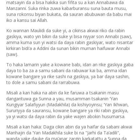
matsayin da a bisa hakika sun fifita su a kan Annabawa da
Manzanni. Suka rinka zuwa kabarburansu suna bauta musu,
suna rokonsu biyan bukata, da sauran abubuwan da babu mai
iko a kansu sai Allah.
Ko wannan Maulidi da suke yi, a cikinsa akwai riko da rabin
gaskiya, wato yin bikin da suke yi bisa niyyar son Annabi (saw),
amma kuma sun yi watsi da daya rabin gaskiyar, wato nisantar
kirkiran bidi’a a Addini da sunan bikin murnan haifuwar Annabi
(saw).
To haka lamarin yake a kowane babi, idan an rike gaskiya gaba
daya to ba za a samu sabani da rabuwar kai ba, amma idan
kowane bangare ya rike sashi na gaskiya, ya bar daya sashin,
to dole a samu sabani da rarrabuwa.
Misali a kan haka na abin da ke faruwa a tsakanin masu
dangantuwa ga Sunna a yau, musamman tsakanin ‘Yan
Kungiyar Salafiyyun (Madakhila) da kishiyoyinsu; ‘Yan Ikhwan,
Sururiyya da sauransu, kowane bangare ya riki rabin gaskiya,
ya yi watsi da daya rabin da yake wajen abokin husumarsa.
Misali a kan haka: Daga cikin abin da ya haifar da sabani akwai
Manhajin da ‘Yan Madakhila suke bi na "Jarhi da Ta’adili",
wanda yake dauke da ma’anar zargin karkatattu a Sunna da