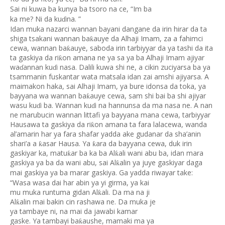
Sai ni kuwa ba kunya ba tsoro na ce, “Im ba
ka me? Ni da ku
ina. ”
ɗ
Idan muka nazarci wannan bayani dangane da irin hirar da ta
shiga tsakani wannan ba
auye da Alhaji Imam, za a fahimci
ƙ
cewa, wannan ba
auye, saboda irin tarbiyyar da ya tashi da ita
ƙ
ta gaskiya da ri
on amana ne ya sa ya ba Alhaji Imam ajiyar
ƙ
wa
annan ku
i nasa. Dalili kuwa shi ne, a cikin zuciyarsa ba ya
ɗ
ɗ
tsammanin fuskantar wata matsala idan zai amshi ajiyarsa. A
maimakon haka, sai Alhaji Imam, ya bure idonsa da toka, ya
bayyana wa wannan ba
auye cewa, sam shi bai ba shi ajiyar
ƙ
wasu ku
i ba. Wannan ku
i na hannunsa da ma nasa ne. A nan
ɗ
ɗ
ne marubucin wannan littafi ya bayyana mana cewa, tarbiyyar
Hausawa ta gaskiya da ri
on amana ta fara lalacewa, wanda
ƙ
al’amarin har ya fara shafar yadda ake gudanar da sha’anin
shari’a a
asar Hausa. Ya
ara da bayyana cewa, duk irin
ƙ
ƙ
gaskiyar ka, matu
ar ba ka ba Al
ali wani abu ba, idan mara
ƙ
ƙ
gaskiya ya ba da wani abu, sai Al
alin ya juye gaskiyar daga
ƙ
mai gaskiya ya ba marar gaskiya. Ga yadda riwayar take:
“Wasa wasa dai har abin ya yi girma, ya kai
mu muka runtuma gidan Al
ali. Da ma na ji
ƙ
Al
alin mai bakin cin rashawa ne. Da muka je
ƙ
ya tambaye ni, na mai da jawabi kamar
gaske. Ya tambayi ba
aushe, mamaki ma ya
ƙ