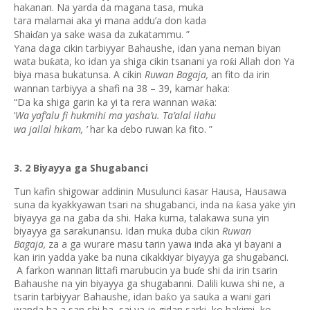
hakanan. Na yarda da magana tasa, muka
tara malamai aka yi mana addu’a don kada
Shai
an ya sake wasa da zukatammu. ”
ɗ
Yana daga cikin tarbiyyar Bahaushe, idan yana neman biyan
wata bu
ata, ko idan ya shiga cikin tsanani ya ro
i Allah don Ya
ƙ
ƙ
biya masa bukatunsa. A cikin
Ruwan Bagaja,
an fito da irin
wannan tarbiyya a shafi na 38 – 39, kamar haka:
“Da ka shiga garin ka yi ta rera wannan wa
a:
ƙ
‘
Wa yaf’alu fi hukmihi ma yasha’u. Ta’alal ilahu
wa jallal hikam, ’
har ka
ebo ruwan ka fito. ”
ɗ
3. 2 Biyayya ga Shugabanci
Tun kafin shigowar addinin Musulunci
asar Hausa, Hausawa
ƙ
suna da kyakkyawan tsari na shugabanci, inda na
asa yake yin
ƙ
biyayya ga na gaba da shi. Haka kuma, talakawa suna yin
biyayya ga sarakunansu. Idan muka duba cikin
Ruwan
Bagaja,
za a ga wurare masu tarin yawa inda aka yi bayani a
kan irin yadda yake ba nuna cikakkiyar biyayya ga shugabanci.
A farkon wannan littafi marubucin ya bu
e shi da irin tsarin
ɗ
Bahaushe na yin biyayya ga shugabanni. Dalili kuwa shi ne, a
tsarin tarbiyyar Bahaushe, idan ba
o ya sauka a wani gari
ƙ
wanda ba a san shi ba, sai ya je gidan sarki, ko hakimi, ko