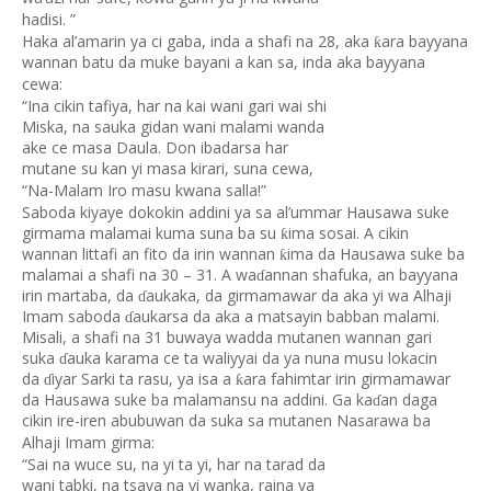
hadisi. ”
Haka al’amarin ya ci gaba, inda a shafi na 28, aka
ara bayyana
ƙ
wannan batu da muke bayani a kan sa, inda aka bayyana
cewa:
“Ina cikin tafiya, har na kai wani gari wai shi
Miska, na sauka gidan wani malami wanda
ake ce masa Daula. Don ibadarsa har
mutane su kan yi masa kirari, suna cewa,
“Na-Malam Iro masu kwana salla!”
Saboda kiyaye dokokin addini ya sa al’ummar Hausawa suke
girmama malamai kuma suna ba su
ima sosai. A cikin
ƙ
wannan littafi an fito da irin wannan
ima da Hausawa suke ba
ƙ
malamai a shafi na 30 – 31. A wa
annan shafuka, an bayyana
ɗ
irin martaba, da
aukaka, da girmamawar da aka yi wa Alhaji
ɗ
Imam saboda
aukarsa da aka a matsayin babban malami.
ɗ
Misali, a shafi na 31 buwaya wadda mutanen wannan gari
suka
auka karama ce ta waliyyai da ya nuna musu lokacin
ɗ
da
iyar Sarki ta rasu, ya isa a
ara fahimtar irin girmamawar
ƙ
ɗ
da Hausawa suke ba malamansu na addini. Ga ka
an daga
ɗ
cikin ire-iren abubuwan da suka sa mutanen Nasarawa ba
Alhaji Imam girma:
“Sai na wuce su, na yi ta yi, har na tarad da
wani tabki, na tsaya na yi wanka, raina ya