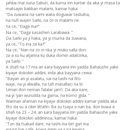
jahilai mai suna Saburi, da kuma irin kar
ar da aka yi masa ta
ɓ
matsayin babban malami, kamar haka:
“Da zuwana na sami wata doguwar tasbaha,
na nufi wajen Sarki, na ce ni malami ne.
Ya ce, “Daga ina?”
Na ce, “Daga
asashen Larabawa. ”
ƙ
Da Sarki ya ji haka, ya yi murna da zuwana,
ya ce, “To ina za ka?”
Na ce, “Nan na zo in ri
a yi muku salla don
ƙ
za a su ku aljanna ku duka domin adalcinka,
ya Sarki. ”
A shafi na 17 ma an
ara bayyana irin yadda Bahaushe yake
ƙ
kiyaye dokokin addini, inda aka bayyana cewa:
“Bayan an yi asalatu, sai na tashi na fito
waje, na yi alwalla, na tafi masallaci na bi
Liman don neman falalar jam’i. Da aka
are,
ƙ
na yi ‘yan wurudda na gama, na komo gida. ”
Wannan al’amari na kiyaye dokokin addini kamar yadda aka
fito da su a cikin littafin. Ba su tsaya a nan ba, don kuwa a
shafi na 23 – 24, an
ara bayyana irin yadda Bahaushe yake
ƙ
kiyaye dokokin addininsa, kamar haka:
“Tun da tsakad dare, na tashi ina bin gari ina
wa’azi har safe, kowa garin ya ji na kwana