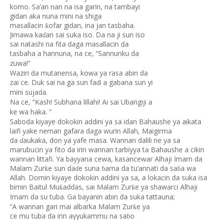
komo. Sa’an nan na isa garin, na tambayi
gidan aka nuna mini na shiga
masallacin
ofar gidan, ina jan tasbaha.
ƙ
Jimawa ka
an sai suka iso. Da na ji sun iso
ɗ
sai natashi na fita daga masallacin da
tasbaha a hannuna, na ce, “Sannunku da
zuwa!”
Waziri da mutanensa, kowa ya rasa abin da
zai ce. Duk sai na ga sun fa
i a gabana sun yi
ɗ
mini sujada.
Na ce, “Kash! Subhana lillahi! Ai sai Ubangiji a
ke wa haka. ”
Saboda kiyaye dokokin addini ya sa idan Bahaushe ya aikata
laifi yake neman gafara daga wurin Allah, Maigirma
da
aukaka, don ya yafe masa. Wannan dalili ne ya sa
ɗ
marubucin ya fito da irin wannan tarbiyya ta Bahaushe a cikin
wannan littafi. Ya bayyana cewa, kasancewar Alhaji Imam da
Malam Zur
e sun da
e suna
arna da tu’annati da sa
a wa
ƙ
ɗ
ɓ
ɓ
Allah. Domin kiyaye dokokin addini ya sa, a lokacin da suka isa
birnin Baitul Mu
addas, sai Malam Zur
e ya shawarci Alhaji
ƙ
ƙ
Imam da su tuba. Ga bayanin abin da suka tattauna;
“A wannan gari mai albarka Malam Zur
e ya
ƙ
ce mu tuba da irin ayyukammu na sa
o
ɓ