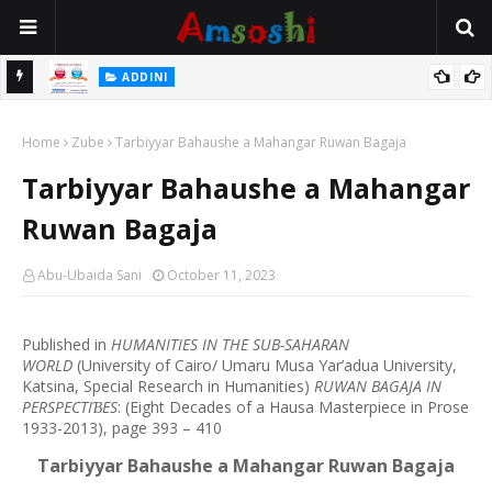
 Gudu
ADDINI
Na Yi Mafarki Ana Bikina, Kafin A Daura Aure Sai Na Farka
Home
Zube
Tarbiyyar Bahaushe a Mahangar Ruwan Bagaja
Tarbiyyar Bahaushe a Mahangar
Ruwan Bagaja
Abu-Ubaida Sani
October 11, 2023
P
ublished in
HUMANITIES IN THE SUB-SAHARAN
WORLD
(University of Cairo/ Umaru Musa Yar’adua University,
Katsina, Special Research in Humanities)
RUWAN BAGAJA IN
PERSPECTI
ES
: (Eight Decades of a Hausa Masterpiece in Prose
Ɓ
1933-2013), page 393 – 410
Tarbiyyar Bahaushe a Mahangar Ruwan Bagaja