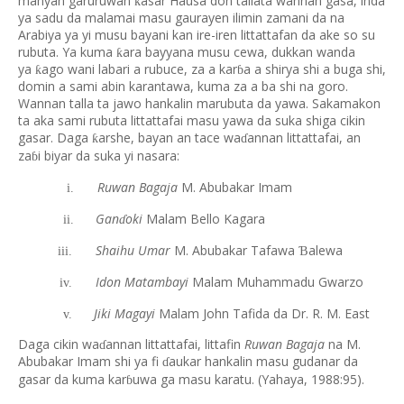
manyan garuruwan
asar Hausa don tallata wannan gasa, inda
ƙ
ya sadu da malamai masu gaurayen ilimin zamani da na
Arabiya ya yi musu bayani kan ire-iren littattafan da ake so su
rubuta. Ya kuma
ara bayyana musu cewa, dukkan wanda
ƙ
ya
ago wani labari a rubuce, za a kar
a a shirya shi a buga shi,
ƙ
ɓ
domin a sami abin karantawa, kuma za a ba shi na goro.
Wannan talla ta jawo hankalin marubuta da yawa. Sakamakon
ta aka sami rubuta littattafai masu yawa da suka shiga cikin
gasar. Daga
arshe, bayan an tace wa
annan littattafai, an
ƙ
ɗ
za
i biyar da suka yi nasara:
ɓ
Ruwan Bagaja
M. Abubakar Imam
i.
Gan
oki
Malam Bello Kagara
ii.
ɗ
Shaihu Umar
M. Abubakar Tafawa
alewa
Ɓ
iii.
Idon Matambayi
Malam Muhammadu Gwarzo
iv.
Jiki Magayi
Malam John Tafida da Dr. R. M. East
v.
Daga cikin wa
annan littattafai, littafin
Ruwan Bagaja
na M.
ɗ
Abubakar Imam shi ya fi
aukar hankalin masu gudanar da
ɗ
gasar da kuma kar
uwa ga masu karatu. (Yahaya, 1988:95).
ɓ