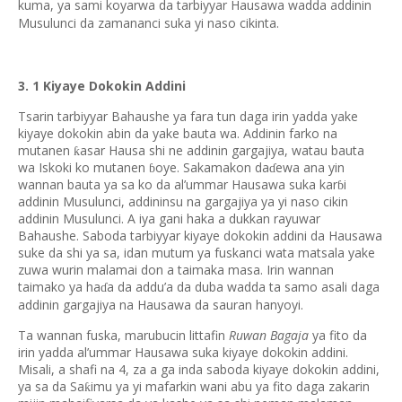
kuma, ya sami koyarwa da tarbiyyar Hausawa wadda addinin
Musulunci da zamananci suka yi naso cikinta.
3. 1 Kiyaye Dokokin Addini
Tsarin tarbiyyar Bahaushe ya fara tun daga irin yadda yake
kiyaye dokokin abin da yake bauta wa. Addinin farko na
mutanen
asar Hausa shi ne addinin gargajiya, watau bauta
ƙ
wa Iskoki ko mutanen
oye. Sakamakon da
ewa ana yin
ɓ
ɗ
wannan bauta ya sa ko da al’ummar Hausawa suka kar
i
ɓ
addinin Musulunci, addininsu na gargajiya ya yi naso cikin
addinin Musulunci. A iya gani haka a dukkan rayuwar
Bahaushe. Saboda tarbiyyar kiyaye dokokin addini da Hausawa
suke da shi ya sa, idan mutum ya fuskanci wata matsala yake
zuwa wurin malamai don a taimaka masa. Irin wannan
taimako ya ha
a da addu’a da duba wadda ta samo asali daga
ɗ
addinin gargajiya na Hausawa da sauran hanyoyi.
Ta wannan fuska, marubucin littafin
Ruwan Bagaja
ya fito da
irin yadda al’ummar Hausawa suka kiyaye dokokin addini.
Misali, a shafi na 4, za a ga inda saboda kiyaye dokokin addini,
ya sa da Sa
imu ya yi mafarkin wani abu ya fito daga zakarin
ƙ