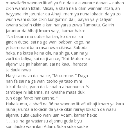
mawallafin wannan littafi ya fito da ita a wurare daban – daban
cikin wannan littafi. Misali, a shafi na 6 cikin wannan littafi, an
bayyana irin jaruntar da Alhaji Imam ya nuna lokacin da ya zo
wurin wani dutse cikin
ungurmin daji, bayan ya yi tafiyar
ƙ
kwana saba’in cikin a kan hanyarsa zuwa Tambutu. Ga irin
jaruntar da Alhaji Imam ya yi, kamar haka:
“Na tasam ma dutse hai
an, ko da na isa
ƙ
gindin dutse, sai na ga wani babban kogo, na
yi tsammani ba a rasa ruwa cikinsa. Saboda
haka, na kutsa kaina ciki, na shiga. Can na yi
zurfi da tafiya, sai na ji an ce, “Kai! Mutum ko
aljan?” Da jin hakanan, sai na ka
u, hantata
ɗ
ta
auki rawa.
ɗ
Na yi ta maza dai na ce, “Mutum ne. ” Daga
nan fa sai na ga wani tsoho ya taso mini
tukuf da shi, yana da tasbaha a hannunsa. Ya
tambaye ni labarina, na kwashe masa duk,
tun daga farko har
arshe. ”
ƙ
Haka kuma, a shafi na 36 na wannan littafi Alhaji Imam ya
ara
ƙ
nuna jarunta a lokacin da yake cikin rairayi lokacin da wasu
aljannu suka
auko wani
an Adam, kamar haka:
ɗ
ɗ
“. . . sai na ga wa
ansu aljannu guda biyu
ɗ
sun
auko wani
an Adam. Suka suka sauke
ɗ
ɗ