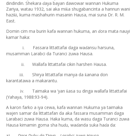
dindindin. Shekara
aya bayan dawowar wannan Hukuma
ɗ
Zariya, watau 1932, sai aka mi
a shugabancinta a hannun wani
ƙ
hazi
i, kuma mashahurin masanin Hausa, mai suna Dr. R. M.
ƙ
East.
Domin cim ma burin kafa wannan hukuma, an
ora mata nauyi
ɗ
kamar haka:
Fassara littattafai daga wa
ansu harsuna,
i.
ɗ
musamman Larabci da Turanci zuwa Hausa.
Wallafa littattafai cikin harshen Hausa.
ii.
Shirya littattafai manya da
anana don
ƙ
iii.
karantatawa a makarantu.
Taimaka wa ‘yan
asa su dinga wallafa littattafai
ƙ
iv.
(Yahaya, 1988:93-94).
A karon farko a iya cewa, kafa wannan Hukuma ya taimaka
wajen samar da littattafan da aka fassara musamman daga
Larabaci zuwa Hausa. Haka kuma, da wasu daga Turanci zuwa
Hausa kimamin goma sha hu
u, wa
anda suka ha
a da:
ɗ
ɗ
ɗ
a)
Dare Dubu da
aya – Larabci zuwa Hausa
Ɗ