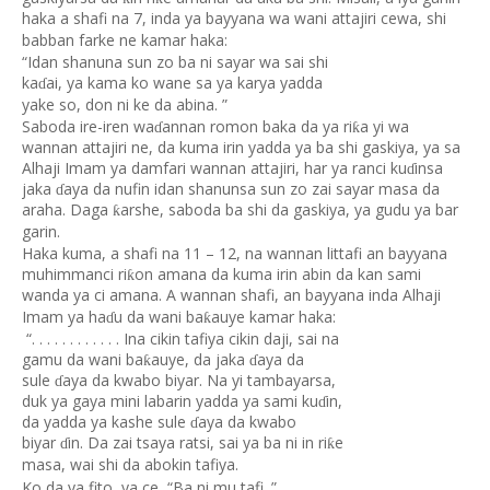
haka a shafi na 7, inda ya bayyana wa wani attajiri cewa, shi
babban farke ne kamar haka:
“Idan shanuna sun zo ba ni sayar wa sai shi
ka
ai, ya kama ko wane sa ya karya yadda
ɗ
yake so, don ni ke da abina. ”
Saboda ire-iren wa
annan romon baka da ya ri
a yi wa
ƙ
ɗ
wannan attajiri ne, da kuma irin yadda ya ba shi gaskiya, ya sa
Alhaji Imam ya damfari wannan attajiri, har ya ranci ku
insa
ɗ
jaka
aya da nufin idan shanunsa sun zo zai sayar masa da
ɗ
araha. Daga
arshe, saboda ba shi da gaskiya, ya gudu ya bar
ƙ
garin.
Haka kuma, a shafi na 11 – 12, na wannan littafi an bayyana
muhimmanci ri
on amana da kuma irin abin da kan sami
ƙ
wanda ya ci amana. A wannan shafi, an bayyana inda Alhaji
Imam ya ha
u da wani ba
auye kamar haka:
ƙ
ɗ
“. . . . . . . . . . . . Ina cikin tafiya cikin daji, sai na
gamu da wani ba
auye, da jaka
aya da
ƙ
ɗ
sule
aya da kwabo biyar. Na yi tambayarsa,
ɗ
duk ya gaya mini labarin yadda ya sami ku
in,
ɗ
da yadda ya kashe sule
aya da kwabo
ɗ
biyar
in. Da zai tsaya ratsi, sai ya ba ni in ri
e
ƙ
ɗ
masa, wai shi da abokin tafiya.
Ko da ya fito, ya ce, “Ba ni mu tafi. ”