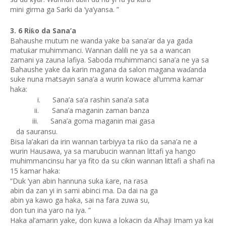
mini girma ga Sarki da ‘ya’yansa. ”
3. 6 Ri
o da Sana’a
ƙ
Bahaushe mutum ne wanda yake ba sana’ar da ya gada
matu
ar muhimmanci. Wannan dalili ne ya sa a wancan
ƙ
zamani ya zauna lafiya. Saboda muhimmanci sana’a ne ya sa
Bahaushe yake da karin magana da salon magana wa
anda
ɗ
suke nuna matsayin sana’a a wurin kowace al’umma kamar
haka:
i.
Sana’a sa’a rashin sana’a sata
ii.
Sana’a maganin zaman banza
iii.
Sana’a goma maganin mai gasa
da sauransu.
Bisa la’akari da irin wannan tarbiyya ta ri
o da sana’a ne a
ƙ
wurin Hausawa, ya sa marubucin wannan littafi ya hango
muhimmancinsu har ya fito da su cikin wannan littafi
a shafi na
15 kamar haka:
“Duk ‘yan abin hannuna suka
are, na rasa
ƙ
abin da zan yi in sami abinci ma. Da dai na ga
abin ya kawo ga haka, sai na fara zuwa su,
don tun ina yaro na iya. ”
Haka al’amarin yake, don kuwa a lokacin da Alhaji Imam ya kai