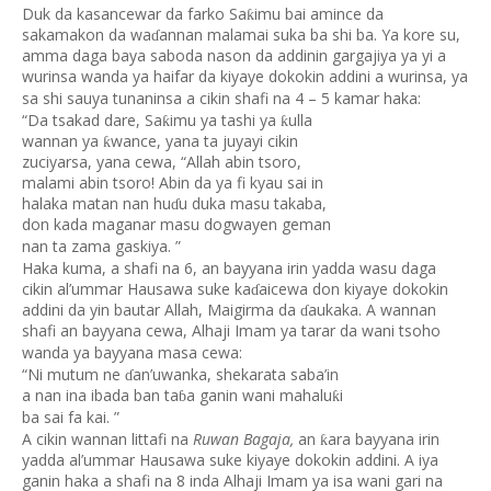
Duk da kasancewar da farko Sa
imu bai amince da
ƙ
sakamakon da wa
annan malamai suka ba shi ba. Ya kore su,
ɗ
amma daga baya saboda nason da addinin gargajiya ya yi a
wurinsa wanda ya haifar da kiyaye dokokin addini a wurinsa, ya
sa shi sauya tunaninsa a cikin shafi na 4 – 5 kamar haka:
“Da tsakad dare, Sa
imu ya tashi ya
ulla
ƙ
ƙ
wannan ya
wance, yana ta juyayi cikin
ƙ
zuciyarsa, yana cewa, “Allah abin tsoro,
malami abin tsoro! Abin da ya fi kyau sai in
halaka matan nan hu
u duka masu takaba,
ɗ
don kada maganar masu dogwayen geman
nan ta zama gaskiya. ”
Haka kuma, a shafi na 6, an bayyana irin yadda wasu daga
cikin al’ummar Hausawa suke ka
aicewa don kiyaye dokokin
ɗ
addini da yin bautar Allah, Maigirma da
aukaka. A wannan
ɗ
shafi an bayyana cewa, Alhaji Imam ya tarar da wani tsoho
wanda ya bayyana masa cewa:
“Ni mutum ne
an’uwanka, shekarata saba’in
ɗ
a nan ina ibada ban ta
a ganin wani mahalu
i
ƙ
ɓ
ba sai fa kai. ”
A cikin wannan littafi na
Ruwan Bagaja,
an
ara bayyana irin
ƙ
yadda al’ummar Hausawa suke kiyaye dokokin addini. A iya
ganin haka a shafi na 8 inda Alhaji Imam ya isa wani gari na