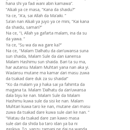
hana shi ya fa
i wani abin kamawa”.
ɗ
“Al
ali ya ce masa, “Kana da shaidu?”
ƙ
Ya ce, “A’a, sai Allah da Ma’aiki. ”
Sa’an nan Al
ali ya juyo ya ce mini, “Kai kana
ƙ
da shaidu, samari?”
Na ce, “I, Allah ya gafarta malam, ina da su
da yawa. ”
Ya ce, “Su wa da wa gare ka?”
Na ce, “Malam
alhatu da
an’uwansa suna
Ɗ
ɗ
sun shaida, Malam Sule da
an
anensa
ƙ
ɗ
Malam Hashimu sun shaida. Bari ta su ma,
har autansu Malam Muhtari yana nan aka yi.
Wa
ansu mutane ma kamar
ari masu zuwa
ɗ
ɗ
da tsakad dare duk za su shaida!”
“Ko da malam ya ji haka sai ya fahimta da
magana ta. Malam
alhatu da
an’uwansa
Ɗ
ɗ
dala biyu ke nan. Malam Sule da Malam
Hashimu kuwa sule da sisi ke nan. Malam
Muhtari kuwa taro ke nan, mutane
ari masu
ɗ
zuwa da tsakad dare kuwa sule
ari ke nan. ”
ɗ
“Watau da tsakad dare zan kawo masa
sule
ari da shida ba taro idan ya ba ni
ɗ
gaskiya. To, yanzu zamani ne dai na wanda