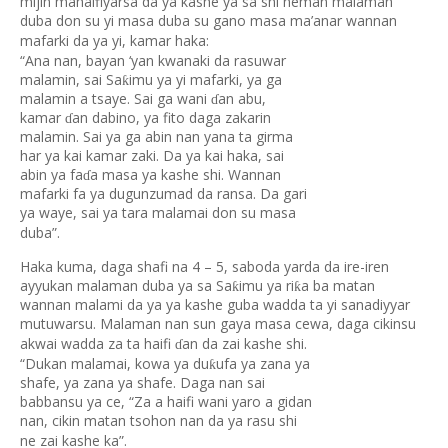
mijin mahaifiyarsa da ya kashe ya sa shi neman malaman
duba don su yi masa duba su gano masa ma’anar wannan
mafarki da ya yi, kamar haka:
“Ana nan, bayan ‘yan kwanaki da rasuwar
malamin, sai Sa
imu ya yi mafarki, ya ga
ƙ
malamin a tsaye. Sai ga wani
an abu,
ɗ
kamar
an dabino, ya fito daga zakarin
ɗ
malamin. Sai ya ga abin nan yana ta girma
har ya kai kamar zaki. Da ya kai haka, sai
abin ya fa
a masa ya kashe shi. Wannan
ɗ
mafarki fa ya dugunzumad da ransa. Da gari
ya waye, sai ya tara malamai don su masa
duba”.
Haka kuma, daga shafi na 4 – 5, saboda yarda da ire-iren
ayyukan malaman duba ya sa Sa
imu ya ri
a ba matan
ƙ
ƙ
wannan malami da ya ya kashe guba wadda ta yi sanadiyyar
mutuwarsu. Malaman nan sun gaya masa cewa, daga cikinsu
akwai wadda za ta haifi
an da zai kashe shi.
ɗ
“Dukan malamai, kowa ya du
ufa ya zana ya
ƙ
shafe, ya zana ya shafe. Daga nan sai
babbansu ya ce, “Za a haifi wani yaro a gidan
nan, cikin matan tsohon nan da ya rasu shi
ne zai kashe ka”.