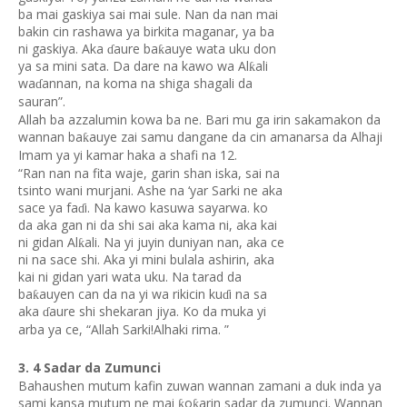
ba mai gaskiya sai mai sule. Nan da nan mai
bakin cin rashawa ya birkita maganar, ya ba
ni gaskiya. Aka
aure ba
auye wata uku don
ƙ
ɗ
ya sa mini sata. Da dare na kawo wa Al
ali
ƙ
wa
annan, na koma na shiga shagali da
ɗ
sauran”.
Allah ba azzalumin kowa ba ne. Bari mu ga irin sakamakon da
wannan ba
auye zai samu dangane da cin amanarsa da Alhaji
ƙ
Imam ya yi kamar haka a shafi na 12.
“Ran nan na fita waje, garin shan iska, sai na
tsinto wani murjani. Ashe na ‘yar Sarki ne aka
sace ya fa
i. Na kawo kasuwa sayarwa. ko
ɗ
da aka gan ni da shi sai aka kama ni, aka kai
ni gidan Al
ali. Na yi juyin duniyan nan, aka ce
ƙ
ni na sace shi. Aka yi mini bulala ashirin, aka
kai ni gidan yari wata uku. Na tarad da
ba
auyen can da na yi wa rikicin ku
i na sa
ƙ
ɗ
aka
aure shi shekaran jiya. Ko da muka yi
ɗ
arba ya ce, “Allah Sarki!Alhaki rima. ”
3. 4 Sadar da Zumunci
Bahaushen mutum kafin zuwan wannan zamani a duk inda ya
sami kansa mutum ne mai
o
arin sadar da zumunci. Wannan
ƙ
ƙ