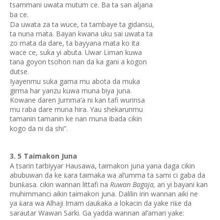
tsammani uwata mutum ce. Ba ta san aljana
ba ce.
Da uwata za ta wuce, ta tambaye ta gidansu,
ta nuna mata. Bayan kwana uku sai uwata ta
zo mata da dare, ta bayyana mata ko ita
wace ce, suka yi abuta. Uwar Liman kuwa
tana goyon tsohon nan da ka gani a kogon
dutse.
Iyayenmu suka gama mu abota da muka
girma har yanzu kuwa muna biya juna.
Kowane daren Jumma‘a ni kan tafi wurinsa
mu raba dare muna hira. Yau shekarunmu
tamanin tamanin ke nan muna ibada cikin
kogo da ni da shi”.
3. 5 Taimakon Juna
A tsarin tarbiyyar Hausawa, taimakon juna yana daga cikin
abubuwan da ke
ara taimaka wa al’umma ta sami ci gaba da
ƙ
bun
asa. cikin wannan littafi na
Ruwan Bagaja,
an yi bayani kan
ƙ
muhimmanci aikin taimakon juna. Dalilin irin wannan aiki ne
ya
ara wa Alhaji Imam
aukaka a lokacin da yake ri
e da
ƙ
ƙ
ɗ
sarautar Wawan Sarki. Ga yadda wannan al’amari yake: