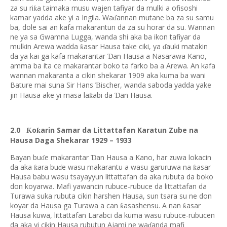
za su ri
a taimaka musu wajen tafiyar da mulki a ofisoshi
ƙ
kamar yadda ake yi a Ingila. Wa
annan mutane ba za su samu
ɗ
ba, dole sai an kafa makarantun da za su horar da su. Wannan
ne ya sa Gwamna Lugga, wanda shi aka ba ikon tafiyar da
mulkin Arewa wadda
asar Hausa take ciki, ya
auki matakin
ƙ
ɗ
da ya kai ga kafa makarantar
an Hausa a Nasarawa Kano,
Ɗ
amma ba ita ce makarantar boko ta farko ba a Arewa. An kafa
wannan makaranta a cikin shekarar 1909 aka kuma ba wani
Bature mai suna Sir Hans
ischer, wanda saboda yadda yake
Ɓ
jin Hausa ake yi masa la
abi da
an Hausa.
ƙ
Ɗ
2.0
o
arin Samar da Littattafan Karatun Zube na
Ƙ
ƙ
Hausa Daga Shekarar 1929 – 1933
Bayan bu
e makarantar
an Hausa a Kano, har zuwa lokacin
Ɗ
ɗ
da aka
ara bu
e wasu makarantu a wasu garuruwa na
asar
ƙ
ƙ
ɗ
Hausa babu wasu tsayayyun littattafan da aka rubuta da boko
don koyarwa. Mafi yawancin rubuce-rubuce da littattafan da
Turawa suka rubuta cikin harshen Hausa, sun tsara su ne don
koyar da Hausa ga Turawa a can
asashensu. A nan
asar
ƙ
ƙ
Hausa kuwa, littattafan Larabci da kuma wasu rubuce-rubucen
da aka yi cikin Hausa rubutun Ajami ne wa
anda mafi
ɗ