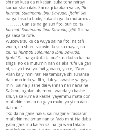
shi nan kusa da ni ka
an, suka tona rairayi
ɗ
kamar shan
aki. Sai na ji babban ya ce,
”Bi
ɗ
hurmati Sulaimanu Ibnu Dawuda, iftah!”
Sai
na ga
asa ta bu
e, suka shiga da mutumin. .
ƙ
ɗ
. . . . . . . . Can sai na ga sun fito, sun ce
”Bi
hurmati Sulaimanu Ibnu Dawuda, igli
.
Sai na
ƙ
ga
asa ta rufe.
ƙ
Wucewarsu ke da wuya sai na fito, na tafi
wurin, na share rairayin da suka mayar, na
ce,
”Bi hurmati Sulaimanu Ibnu Dawuda,
iftah!”
Sai na ga
ofa ta bu
e, na kutsa kai na
ƙ
ɗ
shiga. Ko da mutumin nan da aka rufe ua gan
ni, sai ya taso ya fa
i gabana, ya ce, “Don
ɗ
Allah ka yi mini rai!” Na tambaye shi sunansa
da kuma inda ya fito, duk ya kwashe ya gaya
mini. Sai na ji ashe dai wannan nan nawa ne
Sa
imu, agolan ubammu, wanda ya kashe
ƙ
shi, ya sa kuma a kashe iyayemmu mata don
mafarkin can da na gaya muku ya yi na
an
ɗ
dabino. ”
“Ko da na gane haka, sai maganar fassarar
mafarkin malaman nan ta fa
o mini. Na duba
ɗ
gaba gare mu ka
an sai na ga wani takobi
ɗ
mai kuben zinari. Na
auka na zare shi, sai na