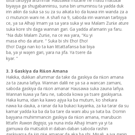
Bisa tarbiyya al’ummar Hausawa mutane ne masu matu
ar
ƙ
biyayya ga shugabanninsu, suna bin umurninsu ta yadda duk
irin aikin da suka sa su za su aikata ko da kuwa irin wanda za a
ci mutuncin wani ne. A shafi na 9, saboda irin wannan tarbiyya
ce, ya sa Alhaji Imam ya sa yara suka yi wa Malam Zur
e ature
ƙ
suka kore shi daga wannan gari. Ga yadda al’amarin ya faru.
“Na dubi Malam Zur
e, na ce wa yara, “Ku yi
ƙ
masa eho da ature. ” Suka bi shi Eho! Eho!
Eho! Daga nan ko ta kan littattafansa bai biya
ba, ya yi wajen gari, yara na jifa. Ya tsere da
kyar. ”
3. 3 Gaskiya da Ri
on Amana
ƙ
Hakika, dukkan al’ummar da take da gaskiya da ri
on amana
ƙ
za ta zauna lafiya. Wannan dalili ne ya sa a wancan zamani,
saboda gaskiya da ri
on amanar Hausawa suka zauna lafiya.
ƙ
Wannan kuwa ya faru ne, saboda kowa ya tsare gaskiyarsa.
Haka kuma, idan ka kawo ajiya ka ba mutum, ko shekara
nawa ka
auka, a ranar da ka bukaci kayanka, za ka tarar da su
ɗ
kamar yadda ka ba da ba tare da wani abu ya
ata ba. Domin
ɓ
bayyana muhimmancin gaskiya da ri
on amana, marubucin
ƙ
littafin
Ruwan Bagaja,
ya nuna inda Alhaji Imam ya yi ta
gamuwa da matsaloli iri daban-daban saboda rashin
gaskiyarsa da
in ri
e amanar da aka ba shi. Misali, a iya ganin
ƙ
ƙ