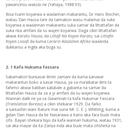
yawancinsu wa
o
i ne (Yahaya, 1988:93).
ƙ
ƙ
Bisa tsarin koyarwa a wa
annan makarantu, Sir Hans
ischer,
Ɓ
ɗ
watau
an Hausa tare da taimakon wasu malamai da suke
Ɗ
koyarwa a wa
annan makarantu suka samar da littattafan da
ɗ
suka ri
a amfani da su wajen koyarwa. Daga cikin littattafan
ƙ
akwai
Karatu Hausa,
da
Littafi Na Koyon Karatu,
sai
Littafin
Koyon Lissafi
da kuma
Lararin
asashen Afirka
wa
anda
Ƙ
ɗ
dukkansu a Ingila aka buga su.
2. 1 Kafa Hukuma Fassara
Sakamakon bun
asar ilimin zamani da kuma
aruwar
ƙ
ƙ
makarantun boko a
asar Hausa, ya sa ma’aikatar ilimi ta
ƙ
fahimci akwai babban
alubale a gabanta na samar da
ƙ
littattafan Hausa da za a yi amfani da su wajen koyarwa.
Wannan dalili ne ya sa Gwamnati ta kafa Hukumar Fassara
(
Translation Bureau
) a cikin shekarar 1929. Da farko
a
ar
ashin wani Bature mai suna Mr. C. E. J. Whitting, kuma a
ƙ
ƙ
gidan
an Hausa da ke Nasarawa a Kano aka fara bu
e mata
Ɗ
ɗ
ofis. Bayan shekara biyu da kafa wannan hukuma, watau 1931,
sai aka mayar da ita Zariya inda aka bu
e mata ofishinta na
ɗ