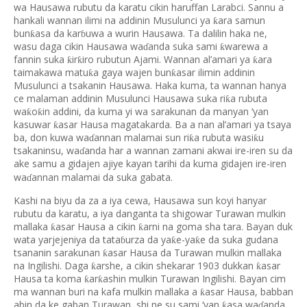
wa Hausawa rubutu da karatu cikin haruffan Larabci. Sannu a
hankali wannan ilimi na addinin Musulunci ya
ara samun
ƙ
bun
asa da kar
uwa a wurin Hausawa. Ta dalilin haka ne,
ƙ
ɓ
wasu daga cikin Hausawa wa
anda suka sami
warewa a
ƙ
ɗ
fannin suka
ir
iro rubutun Ajami. Wannan al’amari ya
ara
ƙ
ƙ
ƙ
taimakawa matu
a gaya wajen bun
asar ilimin addinin
ƙ
ƙ
Musulunci a tsakanin Hausawa. Haka kuma, ta wannan hanya
ce malaman addinin Musulunci Hausawa suka ri
a rubuta
ƙ
wa
o
in addini, da kuma yi wa sarakunan da manyan ‘yan
ƙ
ƙ
kasuwar
asar Hausa magatakarda. Ba a nan al’amari ya tsaya
ƙ
ba, don kuwa wa
annan malamai sun ri
a rubuta wasi
u
ƙ
ƙ
ɗ
tsakaninsu, wa
anda har a wannan zamani akwai ire-iren su da
ɗ
ake samu a gidajen ajiye kayan tarihi da kuma gidajen ire-iren
wa
annan malamai da suka gabata.
ɗ
Kashi na biyu da za a iya cewa, Hausawa sun koyi hanyar
rubutu da karatu, a iya danganta ta shigowar Turawan mulkin
mallaka
asar Hausa a cikin
arni na goma sha tara. Bayan duk
ƙ
ƙ
wata yarjejeniya da tata
urza da ya
e-ya
e da suka gudana
ƙ
ƙ
ɓ
tsananin sarakunan
asar Hausa da Turawan mulkin mallaka
ƙ
na Ingilishi. Daga
arshe, a cikin shekarar 1903 dukkan
asar
ƙ
ƙ
Hausa ta koma
ar
ashin mulkin Turawan Ingilishi. Bayan cim
ƙ
ƙ
ma wannan buri na kafa mulkin mallaka a
asar Hausa, babban
ƙ
abin da ke gaban Turawan, shi ne su sami ‘yan
asa wa
anda
ƙ
ɗ