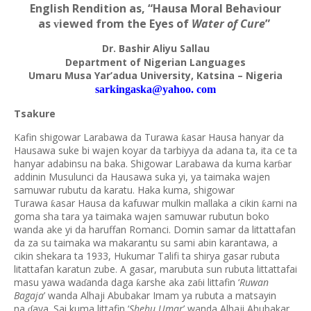
English Rendition as, “Hausa Moral Beha
iour
v
as
iewed from the Eyes of
Water of Cure
”
v
Dr. Bashir Aliyu Sallau
Department of Nigerian Languages
Umaru Musa Yar’adua University,
Katsina – Nigeria
sarkingaska@yahoo. com
Tsakure
Kafin shigowar Larabawa da Turawa
asar Hausa hanyar da
ƙ
Hausawa suke bi wajen koyar da tarbiyya da adana ta, ita ce ta
hanyar adabinsu na baka. Shigowar Larabawa da kuma kar
ar
ɓ
addinin Musulunci da Hausawa suka yi, ya taimaka wajen
samuwar rubutu da karatu. Haka kuma, shigowar
Turawa
asar Hausa da kafuwar mulkin mallaka a cikin
arni na
ƙ
ƙ
goma sha tara ya taimaka wajen samuwar rubutun boko
wanda ake yi da haruffan Romanci. Domin samar da littattafan
da za su taimaka wa makarantu su sami abin karantawa, a
cikin shekara ta 1933, Hukumar Talifi ta shirya gasar rubuta
litattafan karatun zube. A gasar, marubuta sun rubuta littattafai
masu yawa wa
anda daga
arshe aka za
i littafin ‘
Ruwan
ƙ
ɗ
ɓ
Bagaja
’ wanda Alhaji Abubakar Imam ya rubuta a matsayin
na
aya. Sai kuma littafin ‘
Shehu Umar
’ wanda Alhaji Abubakar
ɗ