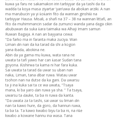
kuwa ya faru ne sakamakon irin tarbiyyar da ya tashi da ita
wadda ta koya masa ziyartar ‘yan’uwa da abokan arziki. A nan
ma marubucin ya yi
o
arin fito da wannan ginshi
i na
ƙ
ƙ
ƙ
tarbiyyar Hausa. Misali, a shafi na 37 – 38 na wannan littafi, an
fito da muhimmancin sadar da zumunci wanda yana daga cikin
abubuwan da suka
ara taimaka wa Alhaji Imam samun
ƙ
Ruwan Bagaja. A nan an bayyana cewa:
“Da farko ma in faranta maka zuciya. Wan
Liman
in nan da ka tarad da shi a kogon
ɗ
yana ibada, abokina ne.
Abin da ya gama mu kuwa, wata rana ne
uwata ta tafi yawo har can
asar Sudan tana
ƙ
goyona.
ishirwa ta kama ni har fara kuka.
Ƙ
Sai uwata ta tarad da uwar su uban nan
naka, Liman, tana
ibar ruwa. Watau uwar
ɗ
tsohon nan na dutse da ka gani. Da uwarsu
ta ji ina kuka sai ta ce wa uwata, “Tsaya
mana, ki ba yaro
an ruwa ya sha. ” Ta tsaya,
ɗ
uwarsu ta
auke, ta ba ni ruwa da kanta.
ɗ
“Da uwata za ta tashi, sai uwar su liman
in
ɗ
nan ta kawo hure, da goro, da hannun ruwa,
ta ba ta. Ta kawo kwabo biyu ta ba ni, na ri
e
ƙ
kwabo a kowane hannu ina wasa. Tana