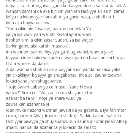
dagaci, ko mai’unguwar garin ko
auyen don a saukar da shi. A
ƙ
wancan zamani da ake bin irin wannan tarbiyya an sami zama
lafiya da kwanciyar hankali. A iya ganin haka, a shafi na 1
inda
aka bayyana cewa:
“Yana cikin bin
asashe, har ran nan Allah Ya
ƙ
sa ya isa wani gari wai shi Kwantagora, wani
babban birni a cikin
asar Sudan. Ya isa wajen
ƙ
Sarkin garin, aka kai shi masauki”.
Irin wannan tsari na biyayya ga shugabanci, wanda yake
bayyana idan ba
o ya sauka a wani gari da ba a san shi ba, ya
ƙ
fito a wurare da dama.
A dai wannan shafi an
ara bayyana irin yadda na
asa yake
ƙ
ƙ
yin cikakkiyar biyayya ga shugabansa, inda zai zauna tsawon
lokaci yana jiran shugabansa.
“Koje Sarkin Labari ya ce musu, “Yana fitowa
yanzu?” Suka ce, “Wa zai fito da shi yanzu tun
azahar ba ta yi?” Koje ya share wuri, ya
zauna kan azahar ta yi”.
Idan muka nazarci wannan jawabi da ya gabata, a iya fahimtar
cewa, barorin Alhaji Imam da shi Koje Sarkin Labari, saboda
tarbiyyar biyayya ga shugabanci, sun zauna a
ofar gidan Alhaji
ƙ
Imam, har sai da azahar ta yi lokacin da zai fito.