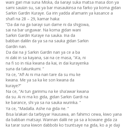
wani gari mai suna Miska, da
arayi suka matsa masa don ya
ɓ
sami sau
in su, sai ya bar masaukinsa na farko ya koma gidan
ƙ
Sarkin Gardin Kuraye. Ga irin yadda al’amarin ya kasance a
shafi na 28 – 29, kamar haka:
“Da dai na ga
arayi sun dame ni da shigowa,
ɓ
sai na bar unguwar. Na koma gidan wani
Sarkin Gardin Kuraye na sauka. Ina da
babban dalilin da ya sa na sauka gidan Sarkin
Gardin nan.
Da dai na ji Sarkin Gardin nan ya ce a ba
ni
aki in sa kayana, sai na ce masa, “A’a, ni
ɗ
na fi so in ri
a kwana da kai, in dai kurayenka
ƙ
suna da takunkumi. ”
Ya ce, “Af! Ai ni ma nan tare da su mu ke
kwana. Me ya sa ka ke son kwana da
kuraye?”
Na ce, “Ai tun garinmu na ke sha’awar kwana
da su. Ai ni ma ko gida, gidan Sarkin Gardi na
ke barance, shi ya sa na sauka wurinka. ”
Ya ce, “Madalla. Ashe na gida ne. ”
Bisa la’akari da tarbiyyar Hausawa, an fahimci cewa, kiwo yana
da babban matsayi. Wannan dalili ne ya sa a kowane gida za
ka tarar suna kiwon dabbobi ko tsuntsaye na gida, ko a je daji