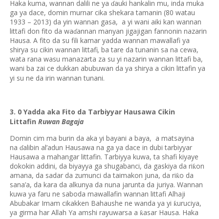
Haka kuma, wannan dalili ne ya
auki hankalin mu, inda muka
ɗ
ga ya dace, domin murnar cika shekara tamanin (80 watau
1933 – 2013) da yin wannan gasa, a yi wani aiki kan wannan
littafi don fito da wa
annan manyan jigajigan fannonin nazarin
ɗ
Hausa. A fito da su fili kamar yadda wannan mawallafi ya
shirya su cikin wannan littafi
,
ba tare da tunanin sa na cewa,
wata rana wasu manazarta za su yi nazarin wannan littafi ba,
wani ba zai ce dukkan abubuwan da ya shirya a cikin littafin ya
yi su ne da irin wannan tunani.
3. 0 Yadda aka Fito da Tarbiyyar Hausawa Cikin
Littafin
Ruwan Bagaja
Domin cim ma burin da aka yi bayani a baya, a matsayina
na
alibin al’adun Hausawa na ga ya dace in dubi tarbiyyar
ɗ
Hausawa a mahangar littafin. Tarbiyya kuwa, ta shafi kiyaye
dokokin addini, da biyayya ga shugabanci, da gaskiya da ri
on
ƙ
amana, da sadar da zumunci da taimakon juna, da ri
o da
ƙ
sana’a, da kara da alkunya da nuna jarunta da juriya. Wannan
kuwa ya faru ne saboda mawallafin wannan littafi Alhaji
Abubakar Imam cikakken Bahaushe ne wanda ya yi
uruciya,
ƙ
ya girma har Allah Ya amshi rayuwarsa a
asar Hausa. Haka
ƙ