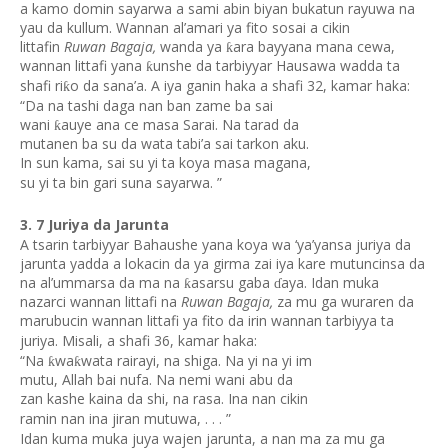
a kamo domin sayarwa a sami abin biyan bukatun rayuwa na
yau da kullum. Wannan al’amari ya fito sosai a cikin
littafin
Ruwan Bagaja,
wanda ya
ara bayyana mana cewa,
ƙ
wannan littafi yana
unshe da tarbiyyar Hausawa wadda ta
ƙ
shafi ri
o da sana’a. A iya ganin haka a shafi 32, kamar haka:
ƙ
“Da na tashi daga nan ban zame ba sai
wani
auye ana ce masa Sarai. Na tarad da
ƙ
mutanen ba su da wata tabi’a sai tarkon aku.
In sun kama, sai su yi ta koya masa magana,
su yi ta bin gari suna sayarwa. ”
3. 7 Juriya da Jarunta
A tsarin tarbiyyar Bahaushe yana koya wa ‘ya’yansa juriya da
jarunta yadda a lokacin da ya girma zai iya kare mutuncinsa da
na al’ummarsa da ma na
asarsu gaba
aya. Idan muka
ƙ
ɗ
nazarci wannan littafi na
Ruwan Bagaja,
za mu ga wuraren da
marubucin wannan littafi ya fito da irin wannan tarbiyya ta
juriya. Misali, a shafi 36, kamar haka:
“Na
wa
wata rairayi, na shiga. Na yi na yi im
ƙ
ƙ
mutu, Allah bai nufa. Na nemi wani abu da
zan kashe kaina da shi, na rasa. Ina nan cikin
ramin nan ina jiran mutuwa, . . . ”
Idan kuma muka juya wajen jarunta, a nan ma za mu ga