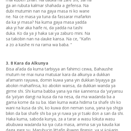
ɗ
ga an rubuta kalmar shahada a gefensa. Na
dubi mutumin nan na gaya masa ni ko wane
ne. Na ce masa ya tuna da fassarar mafarkin
da ka yi masa? Na kuma gaya masa yadda
aka yi har aka haife ni, da yadda na tashi
duka. Ko da ya ji haka sai ya zaburo mini. Na
sa takobin nan na
auke kansa. Na ce, “Kafin
ɗ
a zo a kashe ni na rama wa baba. ”
3. 8 Kara da Alkunya
Bisa al’ada da kuma tarbiyya an fahimci cewa, Bahaushe
mutum ne mai nuna matu
ar kara da alkunya a dukkan
ƙ
al’amarin rayuwa, domin kuwa yana yin dukkan biyayya ga
abokin mahaifinsa, ko abokin wansa, da dukkan wanda ya
girme shi. Shi kuma babba yana iya ri
e
annensa da ‘ya’yansu
ƙ
ƙ
da ‘ya’yan dangi na kusa da na nesa, da ma wa
anda ba a
ɗ
gama kome da su ba. Idan kuma wata hidima ta shafe shi ko
wani na kusa da shi, ko kuwa don neman suna, yana iya shiga
bikin da bai shafe shi ba ya yi ruwa ya yi tsaki don a san da shi.
Haka kuma, saboda kunya, za a tarar a wasu lokuta wasu
abubuwa wa
anda ka iya cuta masa, amma sai ya kauda kai
ɗ
daga gare su. Marubucin littafin
Ruwan Bagaja
, ya yi
o
arin
ƙ
ƙ