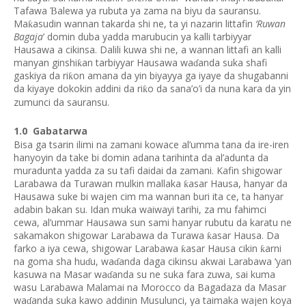
Tafawa
alewa ya rubuta ya zama na biyu da sauransu.
Ɓ
Ma
asudin wannan takarda shi ne, ta yi nazarin littafin
‘Ruwan
ƙ
Bagaja
’ domin duba yadda marubucin ya kalli tarbiyyar
Hausawa a cikinsa. Dalili kuwa shi ne, a wannan littafi an kalli
manyan ginshi
an tarbiyyar Hausawa wa
anda suka shafi
ƙ
ɗ
gaskiya da ri
on amana da yin biyayya ga iyaye da shugabanni
ƙ
da kiyaye dokokin addini da ri
o da sana’o’i da nuna kara da yin
ƙ
zumunci da sauransu.
1.0
Gabatarwa
Bisa ga tsarin ilimi na zamani kowace al’umma tana da ire-iren
hanyoyin da take bi domin adana tarihinta da al’adunta da
muradunta yadda za su tafi daidai da zamani. Kafin shigowar
Larabawa da Turawan mulkin mallaka
asar Hausa, hanyar da
ƙ
Hausawa suke bi wajen cim ma wannan buri ita ce, ta hanyar
adabin bakan su. Idan muka waiwayi tarihi, za mu fahimci
cewa, al’ummar Hausawa sun sami hanyar rubutu da karatu ne
sakamakon shigowar Larabawa da Turawa
asar Hausa. Da
ƙ
farko a iya cewa, shigowar Larabawa
asar Hausa cikin
arni
ƙ
ƙ
na goma sha hu
u, wa
anda daga cikinsu akwai Larabawa ‘yan
ɗ
ɗ
kasuwa na Masar wa
anda su ne suka fara zuwa, sai kuma
ɗ
wasu Larabawa Malamai na Morocco da Bagadaza da Masar
wa
anda suka kawo addinin Musulunci, ya taimaka wajen koya
ɗ