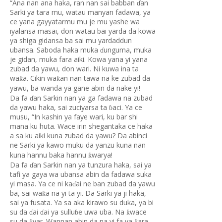
“Ana nan ana haka, ran nan sai babban
an
ɗ
Sarki ya tara mu, watau manyan fadawa, ya
ce yana gayyatarmu mu je mu yashe wa
iyalansa masai, don watau bai yarda da kowa
ya shiga gidansa ba sai mu yardaddun
ubansa. Saboda haka muka
unguma, muka
ɗ
je gidan, muka fara aiki. Kowa yana yi yana
zubad da yawu, don wari. Ni kuwa ina ta
wa
a. Cikin wa
an nan tawa na ke zubad da
ƙ
ƙ
yawu, ba wanda ya gane abin da nake yi!
Da fa
an Sarkin nan ya ga fadawa na zubad
ɗ
da yawu haka, sai zuciyarsa ta
aci. Ya ce
ɓ
musu, “In kashin ya faye wari, ku bar shi
mana ku huta. Wace irin shegantaka ce haka
a sa ku aiki kuna zubad da yawu? Da abinci
ne Sarki ya kawo muku da yanzu kuna nan
kuna hannu baka hannu
warya!
ƙ
Da fa
an Sarkin nan ya tunzura haka, sai ya
ɗ
tafi ya gaya wa ubansa abin da fadawa suka
yi masa. Ya ce ni ka
ai ne ban zubad da yawu
ɗ
ba, sai wa
a na yi ta yi. Da Sarki ya ji haka,
ƙ
sai ya fusata. Ya sa aka kirawo su duka, ya bi
su da
ai
ai ya sullu
e uwa uba. Na
wace
ƙ
ɗ
ɗ
ɓ
su da
yar. Wannan abin da na yi fa ya
ara
ƙ
ƙ