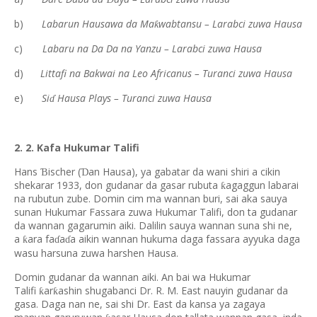
b)
Labarun Hausawa da Ma
wabtansu – Larabci zuwa Hausa
ƙ
c)
Labaru na Da Da na Yanzu – Larabci zuwa Hausa
d)
Littafi na Bakwai na Leo Africanus – Turanci zuwa Hausa
e)
Si
Hausa Plays – Turanci zuwa Hausa
ɗ
2. 2. Kafa Hukumar Talifi
Hans
ischer (
an Hausa), ya gabatar da wani shiri a cikin
Ɓ
Ɗ
shekarar 1933, don gudanar da gasar rubuta
agaggun labarai
ƙ
na rubutun zube. Domin cim ma wannan buri, sai aka sauya
sunan Hukumar Fassara zuwa Hukumar Talifi, don ta gudanar
da wannan gagarumin aiki. Dalilin sauya wannan suna shi ne,
a
ara fa
a
a aikin wannan hukuma daga fassara ayyuka daga
ƙ
ɗ
ɗ
wasu harsuna zuwa harshen Hausa.
Domin gudanar da wannan aiki. An bai wa Hukumar
Talifi
ar
ashin shugabanci Dr. R. M. East nauyin gudanar da
ƙ
ƙ
gasa. Daga nan ne, sai shi Dr. East da kansa ya zagaya