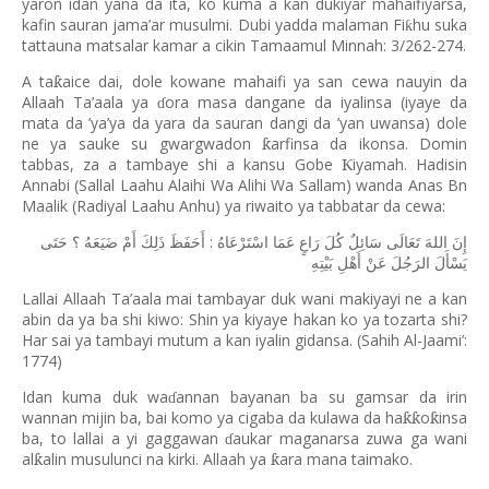
yaron idan yana da ita, ko kuma a kan dukiyar mahaifiyarsa,
kafin sauran jama’ar musulmi. Dubi yadda malaman Fi
hu suka
ƙ
tattauna matsalar kamar a cikin Tamaamul Minnah: 3/262-274.
A ta
aice dai, dole kowane mahaifi ya san cewa nauyin da
ƙ
Allaah Ta’aala ya
ora masa dangane da iyalinsa (iyaye da
ɗ
mata da ’ya’ya da yara da sauran dangi da ’yan uwansa) dole
ne ya sauke su gwargwadon
arfinsa da ikonsa. Domin
ƙ
tabbas, za a tambaye shi a kansu Gobe
iyamah. Hadisin
Ƙ
Annabi (Sallal Laahu Alaihi Wa Alihi Wa Sallam) wanda Anas Bn
Maalik (Radiyal Laahu Anhu) ya riwaito ya tabbatar da cewa:
:
إِنَ
اللهَ
تَعَالَى
سَائِلٌ
كُلَ
رَاعٍ
عَمَا
اسْتَرْعَاهُ
أَحَفَظَ
ذَلِكَ
أَمْ
ضَيَعَهُ
؟
حَتَى
يَسْأَلَ
الرَجُلَ
عَنْ
أَهْلِ
بَيْتِهِ
Lallai Allaah Ta’aala mai tambayar duk wani makiyayi ne a kan
abin da ya ba shi kiwo: Shin ya kiyaye hakan ko ya tozarta shi?
Har sai ya tambayi mutum a kan iyalin gidansa. (Sahih Al-Jaami’:
1774)
Idan kuma duk wa
annan bayanan ba su gamsar da irin
ɗ
wannan mijin ba, bai komo ya cigaba da kulawa da ha
o
insa
ƙƙ
ƙ
ba, to lallai a yi gaggawan
aukar maganarsa zuwa ga wani
ɗ
al
alin musulunci na kirki. Allaah ya
ara mana taimako.
ƙ
ƙ