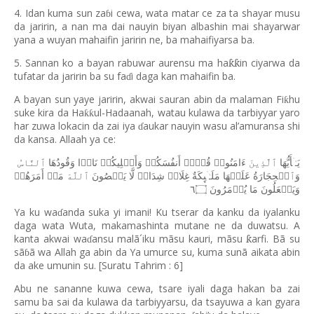
4. Idan kuma sun za
i cewa, wata matar ce za ta shayar musu
ɓ
da jaririn, a nan ma dai nauyin biyan albashin mai shayarwar
yana a wuyan mahaifin jaririn ne, ba mahaifiyarsa ba.
5. Sannan ko a bayan rabuwar aurensu ma ha
in ciyarwa da
ƙƙ
tufatar da jaririn ba su fa
i daga kan mahaifin ba.
ɗ
A bayan sun yaye jaririn, akwai sauran abin da malaman Fi
hu
ƙ
suke kira da Ha
ul-Hadaanah, watau kulawa da tarbiyyar yaro
ƙƙ
har zuwa lokacin da zai iya
aukar nauyin wasu al’amuransa shi
ɗ
da kansa. Allaah ya ce:
یَـٰۤأَیُّهَا
ٱلَّذِینَ
ءَامَنُوا۟
قُوۤا۟
أَنفُسَكُمۡ
وَأَهۡلِیكُمۡ
نَارࣰا
وَقُودُهَا
ٱلنَّاسُ
وَٱلۡحِجَارَةُ
عَلَیۡهَا
مَلَـٰۤىِٕكَةٌ
غِلَاظࣱ
شِدَادࣱ
لَّا
یَعۡصُونَ
ٱللَّهَ
مَاۤ
أَمَرَهُمۡ
٦۝
یُؤۡمَرُونَ
مَا
وَیَفۡعَلُونَ
Ya ku wa
anda suka yi imani! Ku tserar da kanku da iyalanku
ɗ
daga wata Wuta, makamashinta mutane ne da duwatsu. A
kanta akwai wa
ansu malã´iku mãsu kauri, mãsu
arfi. B
ã
su
ƙ
ɗ
s
ã
ã wa Allah ga abin da Ya umurce su, kuma sunã aikata abin
ɓ
da ake umunin su. [Suratu Tahrim : 6]
Abu ne sananne kuwa cewa, tsare iyali daga hakan ba zai
samu ba sai da kulawa da tarbiyyarsu, da tsayuwa a kan gyara