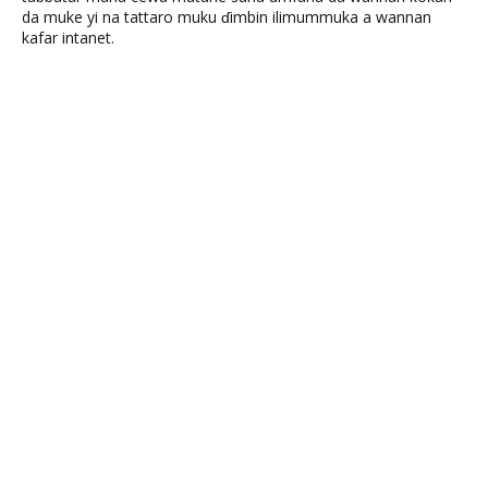
da muke yi na tattaro muku ɗimbin ilimummuka a wannan
kafar intanet.