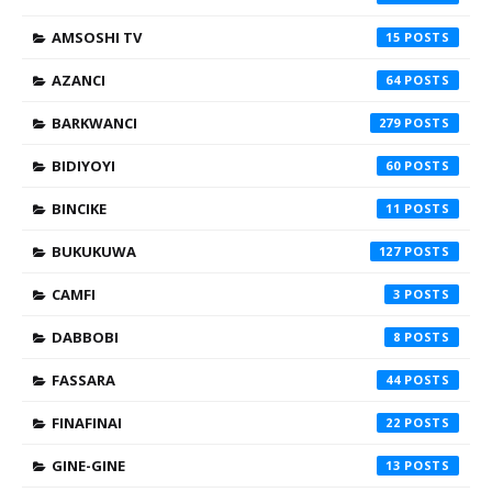
AMSOSHI TV
15
AZANCI
64
BARKWANCI
279
BIDIYOYI
60
BINCIKE
11
BUKUKUWA
127
CAMFI
3
DABBOBI
8
FASSARA
44
FINAFINAI
22
GINE-GINE
13