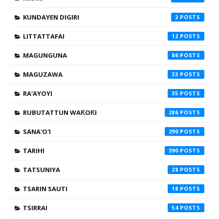
KUNDAYEN DIGIRI
2
LITTATTAFAI
12
MAGUNGUNA
86
MAGUZAWA
33
RA'AYOYI
35
RUBUTATTUN WAƘOƘI
286
SANA'O'I
290
TARIHI
390
TATSUNIYA
28
TSARIN SAUTI
18
TSIRRAI
54