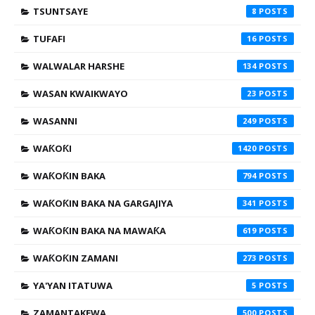
TSUNTSAYE
8
TUFAFI
16
WALWALAR HARSHE
134
WASAN KWAIKWAYO
23
WASANNI
249
WAƘOƘI
1420
WAƘOƘIN BAKA
794
WAƘOƘIN BAKA NA GARGAJIYA
341
WAƘOƘIN BAKA NA MAWAƘA
619
WAƘOƘIN ZAMANI
273
YA'YAN ITATUWA
5
ZAMANTAKEWA
500