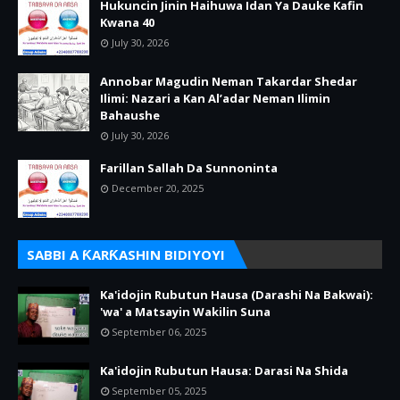
Hukuncin Jinin Haihuwa Idan Ya Dauke Kafin
Kwana 40
July 30, 2026
Annobar Magudin Neman Takardar Shedar
Ilimi: Nazari a Kan Al’adar Neman Ilimin
Bahaushe
July 30, 2026
Farillan Sallah Da Sunnoninta
December 20, 2025
SABBI A ƘARƘASHIN BIDIYOYI
Ka'idojin Rubutun Hausa (Darashi Na Bakwai):
'wa' a Matsayin Wakilin Suna
September 06, 2025
Ka'idojin Rubutun Hausa: Darasi Na Shida
September 05, 2025