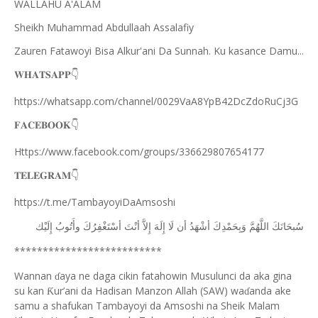
WALLAHU A'ALAM
Sheikh Muhammad Abdullaah Assalafiy
Zauren Fatawoyi Bisa Alkur'ani Da Sunnah. Ku kasance Damu...
𝐖𝐇𝐀𝐓𝐒𝐀𝐏𝐏
👇
https://whatsapp.com/channel/0029VaA8YpB42DcZdoRuCj3G
𝐅𝐀𝐂𝐄𝐁𝐎𝐎𝐊
👇
Https://www.facebook.com/groups/336629807654177
𝐓𝐄𝐋𝐄𝐆𝐑𝐀𝐌
👇
https://t.me/TambayoyiDaAmsoshi
ﺳُﺒﺤَﺎﻧَﻚَ
ﺍﻟﻠَّﻬُﻢَّ
ﻭَﺑِﺤَﻤْﺪِﻙَ
ﺃﺷْﻬَﺪُ
ﺃﻥ
ﻟَﺎ
ﺇِﻟَﻪَ
ﺇِﻻَّ
ﺃﻧْﺖَ
ﺃﺳْﺘَﻐْﻔِﺮُﻙَ
ﻭﺃَﺗُﻮﺏُ
ﺇِﻟَﻴْﻚ
**************************
Wannan
aya ne daga cikin fatahowin Musulunci da aka gina
ɗ
su kan
ur’ani da Hadisan Manzon Allah (SAW) wa
anda ake
Ƙ
ɗ
samu a shafukan Tambayoyi da Amsoshi na Sheik Malam