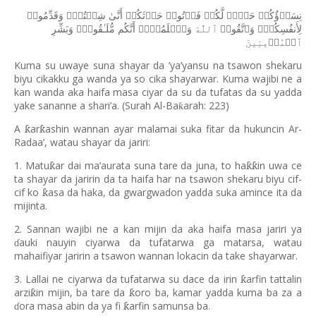
نِسَاۤؤُكُمۡ
حَرۡثࣱ
لَّكُمۡ
فَأۡتُوا۟
حَرۡثَكُمۡ
أَنَّىٰ
شِئۡتُمۡۖ
وَقَدِّمُوا۟
لِأَنفُسِكُمۡۚ
وَٱتَّقُوا۟
ٱللَّهَ
وَٱعۡلَمُوۤا۟
أَنَّكُم
مُّلَـٰقُوهُۗ
وَبَشِّرِ
ٱلۡمُؤۡمِنِینَ
Kuma su uwaye suna shayar da ’ya’yansu na tsawon shekaru
biyu cikakku ga wanda ya so cika shayarwar. Kuma wajibi ne a
kan wanda aka haifa masa ciyar da su da tufatas da su yadda
yake sananne a shari’a. (Surah Al-Ba
arah: 223)
ƙ
A
ar
ashin wannan ayar malamai suka fitar da hukuncin Ar-
ƙ
ƙ
Radaa’, watau shayar da jariri:
1. Matu
ar dai ma
’
aurata suna tare da juna, to ha
in uwa ce
ƙ
ƙƙ
ta shayar da jaririn da ta haifa har na tsawon shekaru biyu cif-
cif ko
asa da haka, da gwargwadon yadda suka amince ita da
ƙ
mijinta.
2. Sannan wajibi ne a kan mijin da aka haifa masa jariri ya
auki nauyin ciyarwa da tufatarwa ga matarsa, watau
ɗ
mahaifiyar jaririn a tsawon wannan lokacin da take shayarwar.
3. Lallai ne ciyarwa da tufatarwa su dace da irin
arfin tattalin
ƙ
arzi
in mijin, ba tare da
oro ba, kamar yadda kuma ba za a
ƙ
ƙ
ora masa abin da ya fi
arfin samunsa ba.
ƙ
ɗ