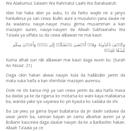
Wa Alaikumus Salaam Wa Rahmatul Laahi Wa Barakaatuh.
Idan har haka abin ya auku, to da farko wajibi ne a janyo
hankalinsa ya san cewa:
ullin aure a musulunci yana
auke ne
Ƙ
ɗ
da wa
ansu nauye-nauye masu girma musamman a kan
ɗ
mazajen auren, nauye-nauyen da Allaah Subhaanahu Wa
Ta’aala ya siffata su da cewa al
awari ne mai kauri:
ƙ
وَكَیۡفَ
تَأۡخُذُونَهُۥ
وَقَدۡ
أَفۡضَىٰ
بَعۡضُكُمۡ
إِلَىٰ
بَعۡضࣲ
وَأَخَذۡنَ
مِنكُم
مِّیثَـٰقًا
غَلِیظࣰا
Kuma alhali sun ri
i al
awari mai kauri daga wurin ku. (Surah
ƙ
ƙ
An-Nisaa
’
: 21)
Daga cikin hakan akwai nauyin kula da ha
o
in jaririn da
ƙƙ
ƙ
mata suka haifa a kan shimfi
ar mazajen aurensu.
ɗ
Dole ne shi kansa miji ya san cewa jaririn da aka haifa masa
ba daidai ya ke da rigarsa ko motarsa ko wani kaya mallakarsa
ba, wanda yake iya sayarwa ko yin kyauta ko sadaka da shi.
Ba zai yiwu ya gama biyan bu
atarsa da jin da
in saduwa da
ƙ
ɗ
uwar jaririn ba, sannan bayan an samu albarkar auren ya yi
o
arin kaucewa daga
aukar nauyin da ke a
ar
ashin hakan.
ƙ
ƙ
ƙ
ƙ
ɗ
Allaah Ta
’
aala ya ce: