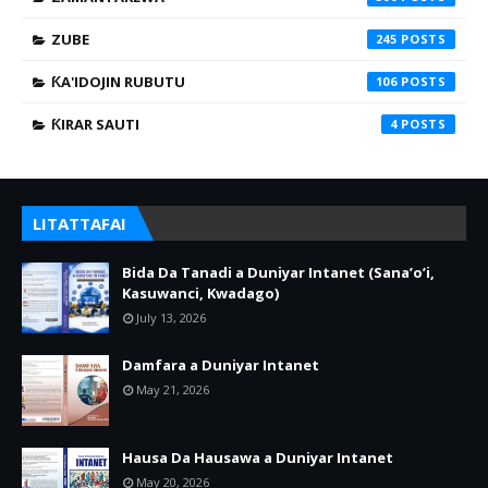
ZUBE
245
ƘA'IDOJIN RUBUTU
106
ƘIRAR SAUTI
4
LITATTAFAI
Bida Da Tanadi a Duniyar Intanet (Sana’o’i,
Kasuwanci, Kwadago)
July 13, 2026
Damfara a Duniyar Intanet
May 21, 2026
Hausa Da Hausawa a Duniyar Intanet
May 20, 2026