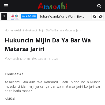
Tuban Wanda Ya Je Wurin Boka
ADDINI
tsari,
Home
Addini
Hukuncin Mijin Da Ya Bar Wa Matarsa Jariri
Hukuncin Mijin Da Ya Bar Wa
Matarsa Jariri
Amsoshi Kitchen
October 18, 2023
𝐓𝐀
M
𝐁𝐀𝐘𝐀
❓
Assalaamu Alaikum Wa Rahmatul Laah. Mene ne hukuncin
musulunci idan miji ya ce, ya bar wa matarsa jariri ko jaririyar
da ta haifa masa?
𝐀𝐌𝐒𝐀
❗️