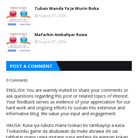
Tuban Wanda Ya Je Wurin Boka
August 07, 2026
Mafarkin Ambaliyar Ruwa
August 07, 2026
POST A COMMENT
0 Comments
ENGLISH: You are warmly invited to share your comments or
ask questions regarding this post or related topics of interest.
Your feedback serves as evidence of your appreciation for our
hard work and ongoing efforts to sustain this extensive and
informative blog. We value your input and engagement.
HAUSA: Kuna iya rubuto mana tsokaci ko tambayoyi a ƙasa.
Tsokacinku game da abubuwan da muke ɗorawa shi zai
tabbatar mana cewa mutane suna amfana da wannan ƙoƙari