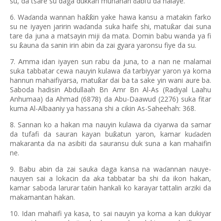
su, da tsare su daga dukkan munanan
abi’u da halaye.
ɗ
6. Wa
anda wannan ha
in yake hawa kansu a matakin farko
ƙƙ
ɗ
su ne iyayen jaririn wa
anda suka haife shi, matu
ar dai suna
ƙ
ɗ
tare da juna a matsayin miji da mata. Domin babu wanda ya fi
su
auna da sanin irin abin da zai gyara yaronsu fiye da su.
ƙ
7. Amma idan iyayen sun rabu da juna, to a nan ne malamai
suka tabbatar cewa nauyin kulawa da tarbiyyar yaron ya koma
hannun mahaifiyarsa, matu
ar dai ba ta sake yin wani aure ba.
ƙ
Saboda hadisin Abdullaah Bn Amr Bn Al-As (Radiyal Laahu
Anhumaa) da Ahmad (6878) da Abu-Daawud (2276) suka fitar
kuma Al-Albaaniy ya hassana shi a cikin As-Saheehah: 368.
8. Sannan ko a hakan ma nauyin kulawa da ciyarwa da samar
da tufafi da sauran kayan bu
atun yaron, kamar ku
a
en
ƙ
ɗ
ɗ
makaranta da na asibiti da sauransu duk suna a kan mahaifin
ne.
9. Babu abin da zai sauka daga kansa na wa
annan nauye-
ɗ
nauyen sai a lokacin da aka tabbatar ba shi da ikon hakan,
kamar saboda larurar ta
in hankali ko karayar tattalin arziki da
ɓ
makamantan hakan.
10. Idan mahaifi ya kasa, to sai nauyin ya koma a kan dukiyar