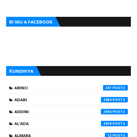
BI MU A FACEBOOK
ƘUNSHIYA
ABINCI
241
ADABI
2084
ADDINI
2636
AL'ADA
2079
ALMARA
12