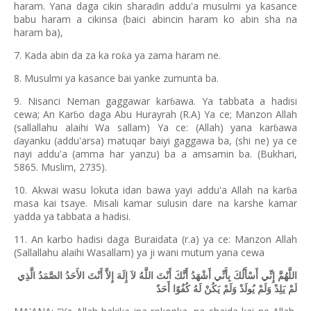
haram. Yana daga cikin shara
in addu'a musulmi ya kasance
ɗ
babu haram a cikinsa (baici abincin haram ko abin sha na
haram ba),
7. Kada abin da za ka ro
a ya zama haram ne.
ƙ
8. Musulmi ya kasance bai yanke zumunta ba.
9. Nisanci Neman gaggawar kar
awa. Ya tabbata a hadisi
ɓ
cewa; An Kar
o daga Abu Hurayrah (R.A) Ya ce; Manzon Allah
ɓ
(sallallahu alaihi Wa sallam) Ya ce: (Allah) yana kar
awa
ɓ
ayanku (addu'arsa) matuqar baiyi gaggawa ba, (shi ne) ya ce
ɗ
nayi addu'a (amma har yanzu) ba a amsamin ba. (Bukhari,
5865. Muslim, 2735).
10. Akwai wasu lokuta idan bawa yayi addu'a Allah na kar
a
ɓ
masa kai tsaye. Misali kamar sulusin dare na karshe kamar
yadda ya tabbata a hadisi.
11. An karbo hadisi daga Buraidata (r.a) ya ce: Manzon Allah
(Sallallahu alaihi Wasallam) ya ji wani mutum yana cewa
اللَّهُمَّ إِنِّي أَسْأَلُكَ بِأَنِّي أَشْهَدُ أَنَّكَ أَنْتَ اللَّهُ لاَ إِلَهَ إِلاَّ أَنْتَ الأَحَدُ الصَّمَدُ الَّذِي
لَمْ يَلِدْ وَلَمْ يُولَدْ وَلَمْ يَكُنْ لَهُ كُفُوًا أَحَدٌ