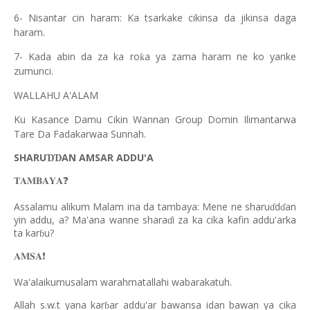
6- Nisantar cin haram: Ka tsarkake cikinsa da jikinsa daga
haram.
7- Kada abin da za ka ro
a ya zama haram ne ko yanke
ƙ
zumunci.
WALLAHU A'ALAM
Ku Kasance Damu Cikin Wannan Group Domin Ilimantarwa
Tare Da Fadakarwaa Sunnah.
SHARU
AN AMSAR ADDU'A
ƊƊ
❓
𝐓𝐀𝐌𝐁𝐀𝐘𝐀
Assalamu alikum Malam ina da tambaya: Mene ne sharu
d
an
ɗ
ɗ
yin addu, a? Ma'ana wanne shara
i za ka cika kafin addu'arka
ɗ
ta kar
u?
ɓ
❗️
𝐀𝐌𝐒𝐀
Wa'alaikumusalam warahmatallahi wabarakatuh.
Allah s.w.t yana kar
ar addu'ar bawansa idan bawan ya cika
ɓ