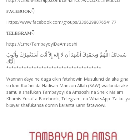
https://chat.whatsapp.com/L8l4xHCd7wUG5xZEmvBbzB
👇
𝐅𝐀𝐂𝐄𝐁𝐎𝐎𝐊
Https://www.facebook.com/groups/336629807654177
👇
𝐓𝐄𝐋𝐄𝐆𝐑𝐀𝐌
https://t.me/TambayoyiDaAmsoshi
ﺳُﺒﺤَﺎﻧَﻚَ
ﺍﻟﻠَّﻬُﻢَّ
ﻭَﺑِﺤَﻤْﺪِﻙَ
ﺃﺷْﻬَﺪُ
ﺃﻥ
ﻟَﺎ
ﺇِﻟَﻪَ
ﺇِﻻَّ
ﺃﻧْﺖَ
ﺃﺳْﺘَﻐْﻔِﺮُﻙَ
ﻭﺃَﺗُﻮﺏُ
ﺇِﻟَﻴْﻚ
**************************************
Wannan
aya ne daga cikin fatahowin Musulunci da aka gina
ɗ
su kan
ur’ani da Hadisan Manzon Allah (SAW) wa
anda ake
Ƙ
ɗ
samu a shafukan Tambayoyi da Amsoshi na Sheik Malam
Khamis Yusuf a Facebook, Telegram, da WhatsApp. Za ku iya
bibiyar shafukansa domin karanta
arin fatawowi.
ƙ