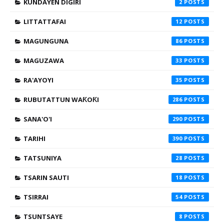
KUNDAYEN DIGIRI
2
LITTATTAFAI
12
MAGUNGUNA
86
MAGUZAWA
33
RA'AYOYI
35
RUBUTATTUN WAƘOƘI
286
SANA'O'I
290
TARIHI
390
TATSUNIYA
28
TSARIN SAUTI
18
TSIRRAI
54
TSUNTSAYE
8