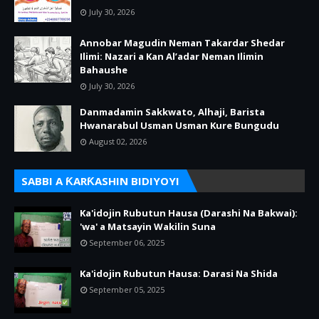
July 30, 2026
Annobar Magudin Neman Takardar Shedar
Ilimi: Nazari a Kan Al’adar Neman Ilimin
Bahaushe
July 30, 2026
Danmadamin Sakkwato, Alhaji, Barista
Hwanarabul Usman Usman Kure Bungudu
August 02, 2026
SABBI A ƘARƘASHIN BIDIYOYI
Ka'idojin Rubutun Hausa (Darashi Na Bakwai):
'wa' a Matsayin Wakilin Suna
September 06, 2025
Ka'idojin Rubutun Hausa: Darasi Na Shida
September 05, 2025