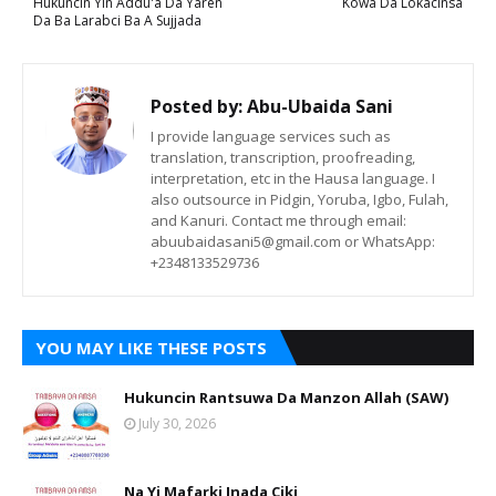
Hukuncin Yin Addu'a Da Yaren
Kowa Da Lokacinsa
Da Ba Larabci Ba A Sujjada
Posted by:
Abu-Ubaida Sani
I provide language services such as
translation, transcription, proofreading,
interpretation, etc in the Hausa language. I
also outsource in Pidgin, Yoruba, Igbo, Fulah,
and Kanuri. Contact me through email:
abuubaidasani5@gmail.com or WhatsApp:
+2348133529736
YOU MAY LIKE THESE POSTS
Hukuncin Rantsuwa Da Manzon Allah (SAW)
July 30, 2026
Na Yi Mafarki Inada Ciki