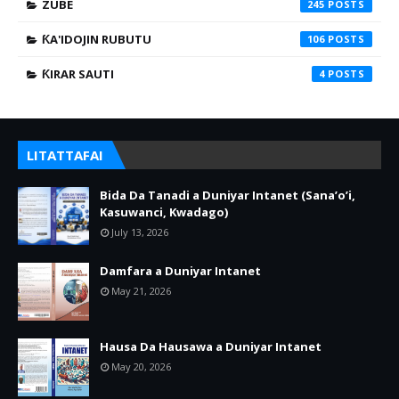
ZUBE
245
ƘA'IDOJIN RUBUTU
106
ƘIRAR SAUTI
4
LITATTAFAI
Bida Da Tanadi a Duniyar Intanet (Sana’o’i,
Kasuwanci, Kwadago)
July 13, 2026
Damfara a Duniyar Intanet
May 21, 2026
Hausa Da Hausawa a Duniyar Intanet
May 20, 2026