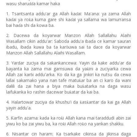
wasu sharu
a kamar haka
ɗɗ
1. Tsantsanta addu'ar ga Allah ka
ai: Ma'ana: ya zama Allah
ɗ
ka
ai ya ro
a kuma gare shi ka
ai ya sallama wa lamurransa
ƙ
ɗ
ɗ
bai ha
a shi da kowa ba.
ɗ
2. Dacewa da koyarwar Manzon Allah Sallallahu Alaihi
Wasallam cikin addu'ar: Saboda addu'a ibada ce kamar sauran
ibadu, ibada kuwa ba ta kar
uwa sai ta dace da koyarwar
ɓ
Manzon Allah Sallallahu Alaihi Wasallam.
3. Yardar zuciya da sakankancewa: Yayin da kake addu'ar da
bayanta ka zama mai gamsuwa da ya
ini a zuciyarka cewa
ƙ
Allah zai kar
i addu'arka. Ko da ka ga jinkiri ka nutsu da cewa
ɓ
lallai sakamako yana nan tafe matu
ar ba an ci karo da wani
ƙ
dalili da zai hana a biya maka bu
atarka na daga wasu
ƙ
laifukanka ko rashin dacewar bu
atar da kai ba.
ƙ
4. Halartowar zuciya da khushu'i da
as
antar da kai ga Allah
ƙ
ƙ
yayin addu'a.
5.
arfin azama: kada ka ro
i Allah kana mai taraddudi abin zai
Ƙ
ƙ
yiwu ko ba zai yiwu ba, ka ro
i Allah ro
o na yankan shakku.
ƙ
ƙ
6. Nisantar cin haram: Ka tsarkake cikinsa da jikinsa daga