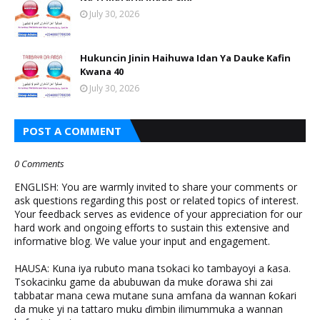
July 30, 2026
Hukuncin Jinin Haihuwa Idan Ya Dauke Kafin
Kwana 40
July 30, 2026
POST A COMMENT
0 Comments
ENGLISH: You are warmly invited to share your comments or
ask questions regarding this post or related topics of interest.
Your feedback serves as evidence of your appreciation for our
hard work and ongoing efforts to sustain this extensive and
informative blog. We value your input and engagement.
HAUSA: Kuna iya rubuto mana tsokaci ko tambayoyi a ƙasa.
Tsokacinku game da abubuwan da muke ɗorawa shi zai
tabbatar mana cewa mutane suna amfana da wannan ƙoƙari
da muke yi na tattaro muku ɗimbin ilimummuka a wannan