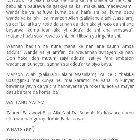
MA'ANA: "Ya Allah hakika ina rokonka, na shaida kai ne Allah,
babu abin bautawa da gaskiya sai kai, maka
aici, madawwami,
ɗ
wanda ba ya haifuwa kuma ba a haife shi ba, kuma babu
wanda ya kai shi." sai manzon Allah (Sallallahu alaihi Wasallam)
ya ce: “Lallai ka yi ro
o da sunan da Idan aka yi ro
o da shi ana
ƙ
ƙ
bayarwa, kuma idan aka yi addu'a da shi ana amsawa".
mutane hu
u suka ruwaito shi, Ibn Hibban ya inganta shi.
ɗ
Wannan hadisin na nuna mana ke nan ana saurin Amsa
addu'ar Wanda ya yi amfani da wa
annan sunayen ke nan.
ɗ
Don haka Idan mutum zaiyi addu'a, sai ya fara ambaton
wa
ancan sunayen, sannan sai addu'ar ta biyo baya.
ɗ
Manzon Allah (Sallallahu alaihi Wasallam) Ya ce : "hakika
ubangijinku mai kunya ne, mai karamci ne. yana jin kunyar
bawansa yayin da ya cira hannayensa ya rokeshi, ace ya mayar
dasu ba tare da komai ba".
WALLAHU A'ALAM
Zauren Fatawoyi Bisa Alkur'ani Da Sunnah. Ku kasance damu
cikin wannan group domin Fadakarwa...
👇
𝐖𝐇𝐀𝐓𝐒𝐀𝐏𝐏