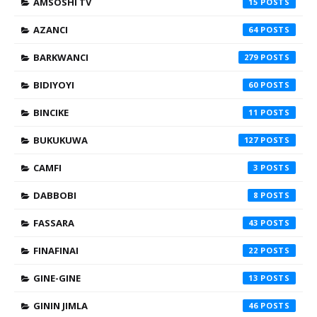
AMSOSHI TV
15
AZANCI
64
BARKWANCI
279
BIDIYOYI
60
BINCIKE
11
BUKUKUWA
127
CAMFI
3
DABBOBI
8
FASSARA
43
FINAFINAI
22
GINE-GINE
13
GININ JIMLA
46