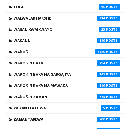
TUFAFI
16
WALWALAR HARSHE
134
WASAN KWAIKWAYO
23
WASANNI
249
WAƘOƘI
1420
WAƘOƘIN BAKA
794
WAƘOƘIN BAKA NA GARGAJIYA
341
WAƘOƘIN BAKA NA MAWAƘA
619
WAƘOƘIN ZAMANI
273
YA'YAN ITATUWA
5
ZAMANTAKEWA
500