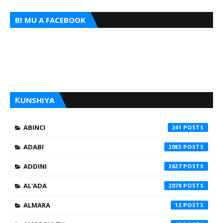
BI MU A FACEBOOK
ƘUNSHIYA
ABINCI
241
ADABI
2083
ADDINI
2627
AL'ADA
2079
ALMARA
12