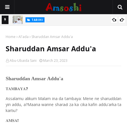
Na Mata
TARIHI
Sarkin Gummi Na Sha Biyar: Sarkin Mafaran Gummi Justice Lawal
Home
Hassan
Al'ada
Sharuddan Amsar Addu'a
Sharuddan Amsar Addu'a
Abu-Ubaida Sani
March 23, 2023
Sharuɗɗan Amsar Addu'a
❓
𝐓𝐀𝐌𝐁𝐀𝐘𝐀
Assalamu alikum Malam ina da tambaya: Mene ne sharu
d
an
ɗ
ɗ
yin addu, a?Maana wanne shara
i za ka cika kafin addu'arka ta
ɗ
kar
u?
ɓ
❗️
𝐀𝐌𝐒𝐀