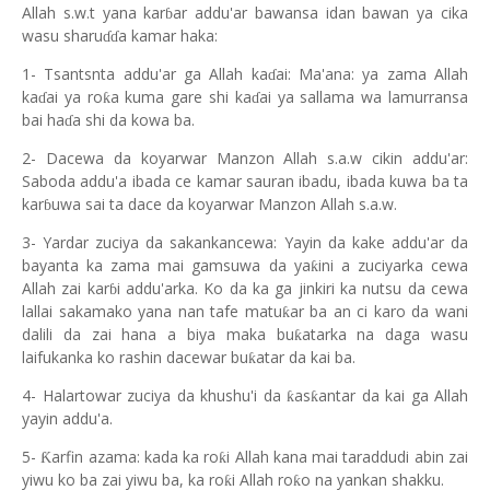
Allah s.w.t yana kar
ar addu'ar bawansa idan bawan ya cika
ɓ
wasu sharu
a kamar haka:
ɗɗ
1- Tsantsnta addu'ar ga Allah ka
ai: Ma'ana: ya zama Allah
ɗ
ka
ai ya ro
a kuma gare shi ka
ai ya sallama wa lamurransa
ƙ
ɗ
ɗ
bai ha
a shi da kowa ba.
ɗ
2- Dacewa da koyarwar Manzon Allah s.a.w cikin addu'ar:
Saboda addu'a ibada ce kamar sauran ibadu, ibada kuwa ba ta
kar
uwa sai ta dace da koyarwar Manzon Allah s.a.w.
ɓ
3- Yardar zuciya da sakankancewa: Yayin da kake addu'ar da
bayanta ka zama mai gamsuwa da ya
ini a zuciyarka cewa
ƙ
Allah zai kar
i addu'arka. Ko da ka ga jinkiri ka nutsu da cewa
ɓ
lallai sakamako yana nan tafe matu
ar ba an ci karo da wani
ƙ
dalili da zai hana a biya maka bu
atarka na daga wasu
ƙ
laifukanka ko rashin dacewar bu
atar da kai ba.
ƙ
4- Halartowar zuciya da khushu'i da
as
antar da kai ga Allah
ƙ
ƙ
yayin addu'a.
5-
arfin azama: kada ka ro
i Allah kana mai taraddudi abin zai
Ƙ
ƙ
yiwu ko ba zai yiwu ba, ka ro
i Allah ro
o na yankan shakku.
ƙ
ƙ