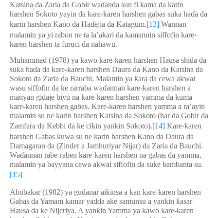
Katsina da Zaria da Gobir wa
ɗ
anda sun fi kama da karin
harshen Sokoto yayin da kare-karen harshen gabas suka ha
ɗ
a da
karin harshen Kano da Ha
ɗ
ejia da Katagum.
[13]
Wannan
malamin ya yi rabon ne ta la’akari da kamannin siffofin kare-
karen harshen ta furuci da nahawu.
Muhammad (1978) ya kawo kare-karen harshen Hausa shida da
suka ha
ɗ
a da kare-karen harshen Daura da Kano da Katsina da
Sokoto da Zaria da Bauchi. Malamin ya
ƙ
ara da cewa akwai
wasu siffofin da ke rarraba wa
ɗ
annan kare-karen harshen a
manyan gidaje biyu na kare-karen harshen yamma da kuma
kare-karen harshen gabas. Kare-karen harshen yamma a ra’ayin
malamin su ne karin harshen Katsina da Sokoto (har da Gobir da
Zamfara da Kebbi da ke cikin yankin Sokoto).
[14]
Kare-karen
harshen Gabas kuwa su ne karin harshen Kano da Daura da
Damagaran da (Zinder a Jamhuriyar Nijar) da Zaria da Bauchi.
Wa
ɗ
annan rabe-raben kare-karen harshen na gabas da yamma,
malamin ya bayyana cewa akwai siffofin da suke bambanta su.
[15]
Abubakar (1982) ya gudanar aikinsa a kan kare-karen harshen
Gabas da Yamam kamar yadda ake samunsu a yankin
ƙ
asar
Hausa da ke Nijeriya. A yankin Yamma ya kawo kare-karen