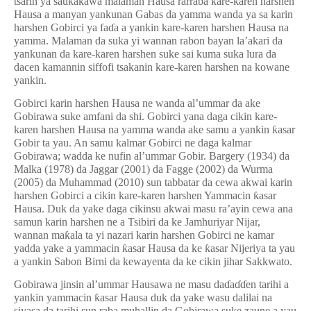
tsarin ya sau
ƙ
a
ƙ
awa malaman Hausa rarraba kare-karen harshen
Hausa a manyan yankunan Gabas da yamma wanda ya sa karin
harshen Gobirci ya fa
ɗ
a a yankin kare-karen harshen Hausa na
yamma. Malaman da suka yi wannan rabon bayan la’akari da
yankunan da kare-karen harshen suke sai kuma suka lura da
dacen kamannin siffofi tsakanin kare-karen harshen na kowane
yankin.
Gobirci karin harshen Hausa ne wanda al’ummar da ake
Gobirawa suke amfani da shi. Gobirci yana daga cikin kare-
karen harshen Hausa na yamma wanda ake samu a yankin
ƙ
asar
Gobir ta yau. An samu kalmar Gobirci ne daga kalmar
Gobirawa; wadda ke nufin al’ummar Gobir. Bargery (1934) da
Malka (1978) da Jaggar (2001) da Fagge (2002) da Wurma
(2005) da Muhammad (2010) sun tabbatar da cewa akwai karin
harshen Gobirci a cikin kare-karen harshen Yammacin
ƙ
asar
Hausa. Duk da yake daga cikinsu akwai masu ra’ayin cewa ana
samun karin harshen ne a Tsibiri da ke Jamhuriyar Nijar,
wannan ma
ƙ
ala ta yi nazari karin harshen Gobirci ne kamar
yadda yake a yammacin
ƙ
asar Hausa da ke
ƙ
asar Nijeriya ta yau
a yankin Sabon Birni da kewayenta da ke cikin jihar Sakkwato.
Gobirawa jinsin al’ummar Hausawa ne masu da
ɗ
a
ɗɗ
en tarihi a
yankin yammacin
ƙ
asar Hausa duk da yake wasu dalilai na
siyasa da tarihi sun raba muhallin da Gobirawa suke zaune a yau