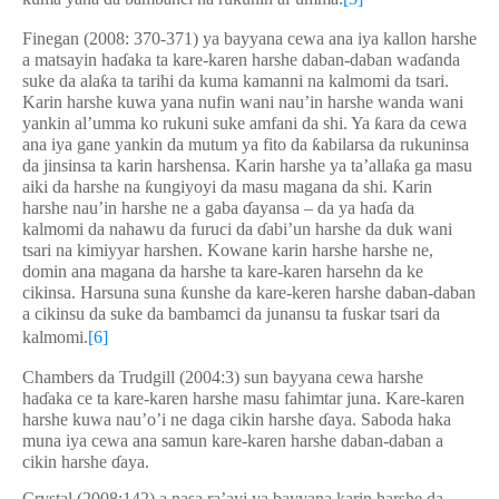
Finegan (2008: 370-371) ya bayyana cewa ana iya kallon harshe
a matsayin ha
ɗ
aka ta kare-karen harshe daban-daban wa
ɗ
anda
suke da ala
ƙ
a ta tarihi da kuma kamanni na kalmomi da tsari.
Karin harshe kuwa yana nufin wani nau’in harshe wanda wani
yankin al’umma ko rukuni suke amfani da shi. Ya
ƙ
ara da cewa
ana iya gane yankin da mutum ya fito da
ƙ
abilarsa da rukuninsa
da jinsinsa ta karin harshensa. Karin harshe ya ta’alla
ƙ
a ga masu
aiki da harshe na
ƙ
ungiyoyi da masu magana da shi. Karin
harshe nau’in harshe ne a gaba
ɗ
ayansa – da ya ha
ɗ
a da
kalmomi da nahawu da furuci da
ɗ
abi’un harshe da duk wani
tsari na kimiyyar harshen. Kowane karin harshe harshe ne,
domin ana magana da harshe ta kare-karen harsehn da ke
cikinsa. Harsuna suna
ƙ
unshe da kare-keren harshe daban-daban
a cikinsu da suke da bambamci da junansu ta fuskar tsari da
kalmomi.
[6]
Chambers da Trudgill (2004:3) sun bayyana cewa harshe
ha
ɗ
aka ce ta kare-karen harshe masu fahimtar juna. Kare-karen
harshe kuwa nau’o’i ne daga cikin harshe
ɗ
aya. Saboda haka
muna iya cewa ana samun kare-karen harshe daban-daban a
cikin harshe
ɗ
aya.
Crystal (2008:142) a nasa ra’ayi ya bayyana karin harshe da