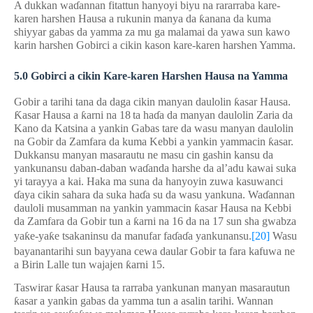
A dukkan wa
ɗ
annan fitattun hanyoyi biyu na rararraba kare-
karen harshen Hausa a rukunin manya da
ƙ
anana da kuma
shiyyar gabas da yamma za mu ga malamai da yawa sun kawo
karin harshen Gobirci a cikin kason kare-karen harshen Yamma.
5
.
0
Gobirci a cikin Kare-karen Harshen Hausa na Yamma
Gobir a tarihi tana da daga cikin manyan daulolin
ƙ
asar Hausa.
Ƙ
asar Hausa a
ƙ
arni na 18
ta ha
ɗ
a da manyan daulolin Zaria da
Kano da Katsina a yankin Gabas tare da wasu manyan daulolin
na Gobir da Zamfara da kuma Kebbi a yankin yammacin
ƙ
asar.
Dukkansu manyan masarautu ne masu cin gashin kansu da
yankunansu daban-daban wa
ɗ
anda harshe da al’adu kawai suka
yi tarayya a kai. Haka ma suna da hanyoyin zuwa kasuwanci
ɗ
aya cikin sahara da suka ha
ɗ
a su da wasu yankuna. Wa
ɗ
annan
dauloli musamman na yankin yammacin
ƙ
asar Hausa na Kebbi
da Zamfara da Gobir tun a
ƙ
arni na 16 da na 17 sun sha gwabza
ya
ƙ
e-ya
ƙ
e tsakaninsu da manufar fa
ɗ
a
ɗ
a yankunansu.
[20]
Wasu
bayanantarihi sun bayyana cewa daular Gobir ta fara kafuwa ne
a Birin Lalle tun wajajen
ƙ
arni 15.
Taswirar
ƙ
asar Hausa ta rarraba yankunan manyan masarautun
ƙ
asar a yankin gabas da yamma tun a asalin tarihi. Wannan