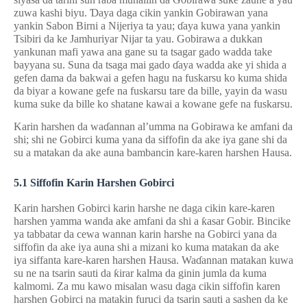
zuwa kashi biyu.
Ɗ
aya daga cikin yankin Gobirawan yana
yankin Sabon Birni a Nijeriya ta yau;
ɗ
aya kuwa yana yankin
Tsibiri da ke Jamhuriyar Nijar ta yau. Gobirawa a dukkan
yankunan mafi yawa ana gane su ta tsagar gado wadda take
bayyana su. Suna da tsaga mai gado
ɗ
aya wadda ake yi shida a
gefen dama da bakwai a gefen hagu na fuskarsu ko kuma shida
da biyar a kowane gefe na fuskarsu tare da bille, yayin da wasu
kuma suke da bille ko shatane kawai a kowane gefe na fuskarsu.
Karin harshen da wa
ɗ
annan al’umma na Gobirawa ke amfani da
shi; shi ne Gobirci kuma yana da siffofin da ake iya gane shi da
su a matakan da ake auna bambancin kare-karen harshen Hausa.
5
.
1
Siffofin Karin Harshen Gobirci
Karin harshen Gobirci karin harshe ne daga cikin kare-karen
harshen yamma wanda ake amfani da shi a
ƙ
asar Gobir. Bincike
ya tabbatar da cewa wannan karin harshe na Gobirci yana da
siffofin da ake iya auna shi a mizani ko kuma matakan da ake
iya siffanta kare-karen harshen Hausa. Wa
ɗ
annan matakan kuwa
su ne na tsarin sauti da
ƙ
irar kalma da ginin jumla da kuma
kalmomi. Za mu kawo misalan wasu daga cikin siffofin karen
harshen Gobirci na matakin furuci da tsarin sauti a sashen da ke