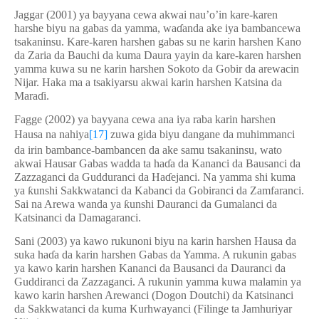
Jaggar (2001) ya bayyana cewa akwai nau’o’in kare-karen
harshe biyu na gabas da yamma, wa
ɗ
anda ake iya bambancewa
tsakaninsu. Kare-karen harshen gabas su ne karin harshen Kano
da Zaria da Bauchi da kuma Daura yayin da kare-karen harshen
yamma kuwa su ne karin harshen Sokoto da Gobir da arewacin
Nijar. Haka ma a tsakiyarsu akwai karin harshen Katsina da
Mara
ɗ
i.
Fagge (2002) ya bayyana cewa ana iya raba karin harshen
Hausa na nahiya
[17]
zuwa gida biyu dangane da muhimmanci
da irin bambance-bambancen da ake samu tsakaninsu, wato
akwai Hausar Gabas wadda ta ha
ɗ
a da Kananci da Bausanci da
Zazzaganci da Gudduranci da Ha
ɗ
ejanci. Na yamma shi kuma
ya
ƙ
unshi Sakkwatanci da Kabanci da Gobiranci da Zamfaranci.
Sai na Arewa wanda ya
ƙ
unshi Dauranci da Gumalanci da
Katsinanci da Damagaranci.
Sani (2003) ya kawo rukunoni biyu na karin harshen Hausa da
suka ha
ɗ
a da karin harshen Gabas da Yamma. A rukunin gabas
ya kawo karin harshen Kananci da Bausanci da Dauranci da
Guddiranci da Zazzaganci. A rukunin yamma kuwa malamin ya
kawo karin harshen Arewanci (Dogon Doutchi) da Katsinanci
da Sakkwatanci da kuma Kurhwayanci (Filinge ta Jamhuriyar