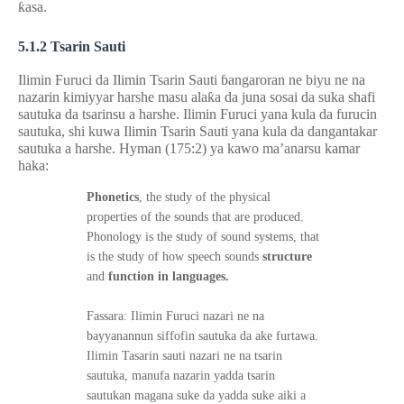
ƙ
asa.
5
.
1
.2 Tsarin Sauti
Ilimin Furuci da Ilimin Tsarin Sauti
ɓ
angaroran ne biyu ne na
nazarin kimiyyar harshe masu ala
ƙ
a da juna sosai da suka shafi
sautuka da tsarinsu a harshe. Ilimin Furuci yana kula da furucin
sautuka, shi kuwa Ilimin Tsarin Sauti yana kula da dangantakar
sautuka a harshe. Hyman (175:2) ya kawo ma’anarsu kamar
haka:
Phonetics
, the study of the physical
properties of the sounds that are produced.
Phonology is the study of sound systems, that
is the study of how speech sounds
structure
and
function in languages.
Fassara: Ilimin Furuci nazari ne na
bayyanannun siffofin sautuka da ake furtawa.
Ilimin Tasarin sauti nazari ne na tsarin
sautuka, manufa nazarin yadda tsarin
sautukan magana suke da yadda suke aiki a