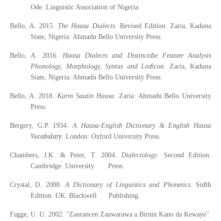
Ode: Linguistic Association of Nigeria.
Bello, A. 2015.
The Hausa Dialects.
Revised Edition. Zaria, Kaduna
State, Nigeria: Ahmadu Bello University Press.
ɓ
Bello, A. 2016.
Hausa Dialects and Distincti
e Feature Analysis
ɗ
Phonology, Morphology, Syntax and Le
icon.
Zaria, Kaduna
State, Nigeria: Ahmadu Bello University Press
.
Bello, A. 2018.
Karin Sautin Hausa.
Zaria: Ahmadu Bello University
Press.
Bergery, G.P. 1934.
A Hausa-English Dictionary & English Hausa
Vocabulary
.
London: Oxford University Press.
Chambers, J.K. & Peter, T. 2004.
Dialectology
. Second Edition.
Cambridge. University Press.
ɗ
Crystal, D. 2008.
A Dictionary of Linguistics and Phonetics.
Si
th
Edition. UK: Blackwell Publishing.
Fagge, U. U. 2002. "Zaurancen Zauwarawa a Birnin Kano da Kewaye".