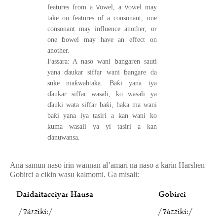
v
v
features from a
owel, a
owel may
take on features of a consonant, one
consonant may influence another, or
ɓ
one
owel may have
an effect on
another.
ɓ
Fassara: A naso wani
angaren sauti
ɗ
ɓ
yana
aukar siffar wani
angare da
ƙ
ƙ
suke ma
wabtaka. Ba
i yana iya
ɗ
aukar siffar wasali, ko wasali ya
ɗ
ƙ
auki wata siffar ba
i, haka ma wani
ƙ
ba
i yana iya tasiri a kan wani ko
kuma wasali ya yi tasiri a kan
ɗ
anuwansa.
Ana samun naso irin wannan al’amari na naso a karin Harshen
Gobirci a cikin wasu kalmomi. Ga misali: