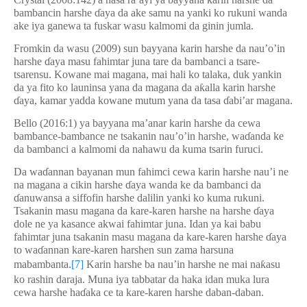
bambancin harshe
ɗ
aya da ake samu na yanki ko rukuni wanda
ake iya ganewa ta fuskar wasu kalmomi da ginin jumla.
Fromkin da wasu (2009) sun bayyana karin harshe da nau’o’in
harshe
ɗ
aya masu fahimtar juna tare da bambanci a tsare-
tsarensu. Kowane mai magana, mai hali ko talaka, duk yankin
da ya fito ko launinsa yana da magana da a
ƙ
alla karin harshe
ɗ
aya, kamar yadda kowane mutum yana da tasa
ɗ
abi’ar magana.
Bello (2016:1) ya bayyana ma’anar karin harshe da
cewa
bambance-bambance
ne
tsakanin nau’o’in harshe, wa
ɗ
anda ke
da
bambanci a kalmomi da nahawu da kuma
tsarin
furuci.
Da wa
ɗ
annan bayanan mun fahimci cewa karin harshe nau’i ne
na magana a cikin harshe
ɗ
aya wanda ke da bambanci da
ɗ
anuwansa a siffofin harshe dalilin yanki ko kuma rukuni.
Tsakanin masu magana da kare-karen harshe na harshe
ɗ
aya
dole ne ya kasance akwai fahimtar juna. Idan ya kai babu
fahimtar juna tsakanin masu magana da kare-karen harshe
ɗ
aya
to wa
ɗ
annan kare-karen harshen sun zama harsuna
mabambanta.
[7]
Karin harshe ba nau’in harshe ne mai na
ƙ
asu
ko rashin daraja. Muna iya tabbatar da haka idan muka lura
cewa harshe ha
ɗ
aka ce ta kare-karen harshe daban-daban.