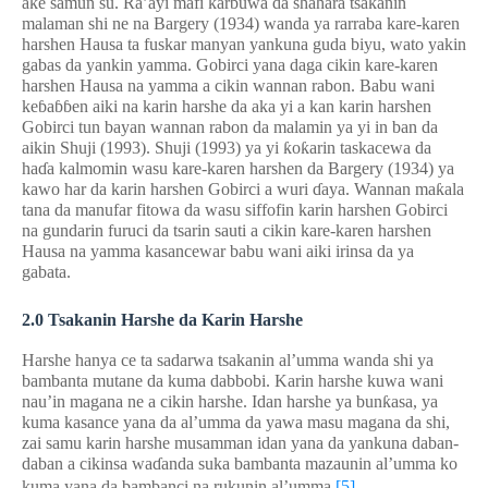
ake samun su. Ra’ayi mafi kar
ɓ
uwa da shahara tsakanin
malaman shi ne na Bargery (1934) wanda ya rarraba kare-karen
harshen Hausa ta fuskar manyan yankuna guda biyu, wato yakin
gabas da yankin yamma. Gobirci yana daga cikin kare-karen
harshen Hausa na yamma a cikin wannan rabon. Babu wani
ke
ɓ
a
ɓɓ
en aiki na karin harshe da aka yi a kan karin harshen
Gobirci tun bayan wannan rabon da malamin ya yi in ban da
aikin Shuji (1993). Shuji (1993) ya yi
ƙ
o
ƙ
arin taskacewa da
ha
ɗ
a kalmomin wasu kare-karen harshen da Bargery (1934) ya
kawo har da karin harshen Gobirci a wuri
ɗ
aya. Wannan ma
ƙ
ala
tana da manufar fitowa da wasu siffofin karin harshen Gobirci
na gundarin furuci da tsarin sauti a cikin kare-karen harshen
Hausa na yamma kasancewar babu wani aiki irinsa da ya
gabata.
2
.
0
Tsakanin Harshe da Karin Harshe
Harshe hanya ce ta sadarwa tsakanin al’umma wanda shi ya
bambanta mutane da kuma dabbobi. Karin harshe kuwa wani
nau’in magana ne a cikin harshe. Idan harshe ya bun
ƙ
asa, ya
kuma kasance yana da al’umma da yawa masu magana da shi,
zai samu karin harshe musamman idan yana da yankuna daban-
daban a cikinsa wa
ɗ
anda suka bambanta mazaunin al’umma ko
kuma yana da bambanci na rukunin al’umma.
[5]