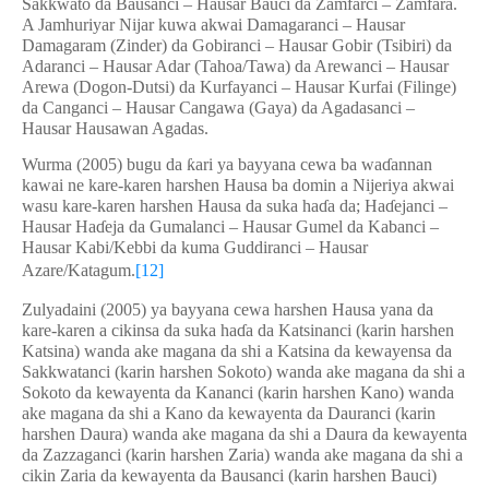
Sakkwato da Bausanci – Hausar Bauci da Zamfarci – Zamfara.
A Jamhuriyar Nijar kuwa akwai Damagaranci – Hausar
Damagaram (Zinder) da Gobiranci – Hausar Gobir (Tsibiri) da
Adaranci – Hausar Adar (Tahoa/Tawa) da Arewanci – Hausar
Arewa (Dogon-Dutsi) da Kurfayanci – Hausar Kurfai (Filinge)
da Canganci – Hausar Cangawa (Gaya) da Agadasanci –
Hausar Hausawan Agadas.
Wurma (2005) bugu da
ƙ
ari ya bayyana cewa ba wa
ɗ
annan
kawai ne kare-karen harshen Hausa ba domin a Nijeriya akwai
wasu kare-karen harshen Hausa da suka ha
ɗ
a da; Ha
ɗ
ejanci –
Hausar Ha
ɗ
eja da Gumalanci – Hausar Gumel da Kabanci –
Hausar Kabi/Kebbi da kuma Guddiranci – Hausar
Azare/Katagum.
[12]
Zulyadaini (2005) ya bayyana cewa harshen Hausa yana da
kare-karen a cikinsa da suka ha
ɗ
a da Katsinanci (karin harshen
Katsina) wanda ake magana da shi a Katsina da kewayensa da
Sakkwatanci (karin harshen Sokoto) wanda ake magana da shi a
Sokoto da kewayenta da Kananci (karin harshen Kano) wanda
ake magana da shi a Kano da kewayenta da Dauranci (karin
harshen Daura) wanda ake magana da shi a Daura da kewayenta
da Zazzaganci (karin harshen Zaria) wanda ake magana da shi a
cikin Zaria da kewayenta da Bausanci (karin harshen Bauci)