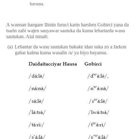
harsuna.
A wannan
ɓ
angare Ilimin furuci karin harshen Gobirci yana da
tsarin za
ɓ
i wajen sauyawar sautuka da kuma le
ɓ
artarda wasu
sautukan. Alal misali:
(a)
Le
ɓ
antar da wasu sautukan ba
ƙ
a
ƙ
e idan suka zo a farkon
ga
ɓ
ar kalma kuma wasalin /a/ ya biyo bayansu.