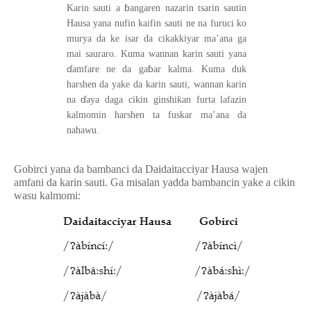
ɓ
Karin sauti a
angaren nazarin tsarin sautin
Hausa yana nufin kaifin sauti ne na furuci ko
murya da ke isar da cikakkiyar ma’ana ga
mai sauraro. Kuma wannan karin sauti yana
ɗ
ɓ
amfare ne da ga
ar kalma. Kuma duk
harshen da yake da karin sauti, wannan karin
ɗ
ƙ
na
aya daga cikin ginshi
an furta lafazin
kalmomin harshen ta fuskar ma’ana da
nahawu.
Gobirci yana da bambanci da Daidaitacciyar Hausa wajen
amfani da karin sauti. Ga misalan yadda bambancin yake a cikin
wasu kalmomi: