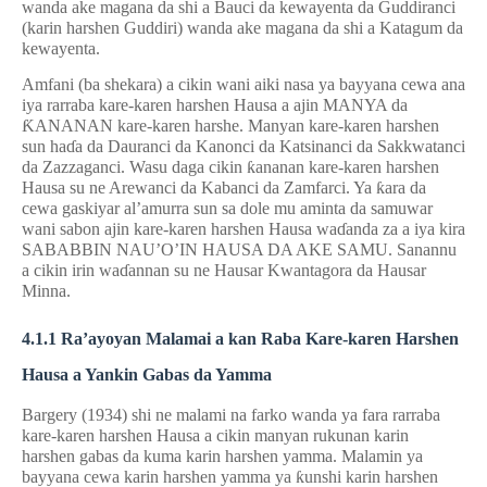
wanda ake magana da shi a Bauci da kewayenta da Guddiranci
(karin harshen Guddiri) wanda ake magana da shi a Katagum da
kewayenta.
Amfani (ba shekara) a cikin wani aiki nasa ya bayyana cewa ana
iya
rarraba kare-karen harshen Hausa a ajin MANYA da
Ƙ
ANANAN kare-karen harshe. Manyan kare-karen harshen
sun ha
ɗ
a da Dauranci da Kanonci da Katsinanci da Sakkwatanci
da Zazzaganci. Wasu daga cikin
ƙ
ananan kare-karen harshen
Hausa su ne Arewanci da Kabanci da Zamfarci. Ya
ƙ
ara da
cewa gaskiyar al’amurra sun sa dole mu aminta da samuwar
wani sabon ajin kare-karen harshen Hausa wa
ɗ
anda za a iya kira
SABABBIN NAU’O’IN HAUSA DA AKE SAMU. Sanannu
a cikin irin wa
ɗ
annan su ne Hausar Kwantagora da Hausar
Minna.
4
.
1
.
1
Ra’ayoyan Malamai
a kan Raba
Kare-karen Harshen
Hausa a Yankin
Gabas da Yamma
Bargery (1934) shi ne malami na farko wanda ya fara rarraba
kare-karen harshen Hausa a cikin manyan rukunan karin
harshen gabas da kuma karin harshen yamma. Malamin ya
bayyana cewa karin harshen yamma ya
ƙ
unshi karin harshen