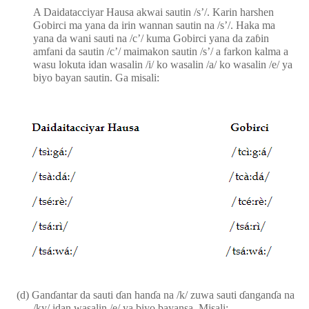
A Daidatacciyar Hausa akwai sautin /s’/. Karin harshen
Gobirci ma yana da irin wannan sautin na /s’/. Haka ma
yana da wani sauti na /c’/ kuma Gobirci yana da za
ɓ
in
amfani da sautin /c’/ maimakon sautin /s’/ a farkon kalma a
wasu lokuta idan wasalin /i/ ko wasalin /a/ ko wasalin /e/ ya
biyo bayan sautin. Ga misali:
(d)
Gan
ɗ
antar da sauti
ɗ
an han
ɗ
a na /k/ zuwa sauti
ɗ
angan
ɗ
a na
/ky/ idan wasalin /e/ ya biyo bayansa. Misali: