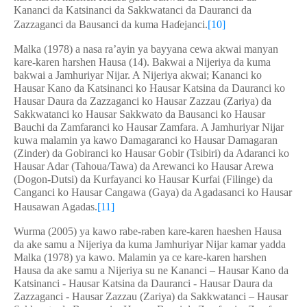
Kananci da Katsinanci da Sakkwatanci da Dauranci da
Zazzaganci da Bausanci da kuma Ha
ɗ
ejanci.
[10]
Malka (1978) a nasa ra’ayin ya bayyana cewa akwai manyan
kare-karen harshen Hausa (14). Bakwai a Nijeriya da kuma
bakwai a Jamhuriyar Nijar. A Nijeriya akwai; Kananci ko
Hausar Kano da Katsinanci ko Hausar Katsina da Dauranci ko
Hausar Daura da Zazzaganci ko Hausar Zazzau (Zariya) da
Sakkwatanci ko Hausar Sakkwato da Bausanci ko Hausar
Bauchi da Zamfaranci ko Hausar Zamfara. A Jamhuriyar Nijar
kuwa malamin ya kawo Damagaranci ko Hausar Damagaran
(Zinder) da Gobiranci ko Hausar Gobir (Tsibiri) da Adaranci ko
Hausar Adar (Tahoua/Tawa) da Arewanci ko Hausar Arewa
(Dogon-Dutsi) da Kurfayanci ko Hausar Kurfai (Filinge) da
Canganci ko Hausar Cangawa (Gaya) da Agadasanci ko Hausar
Hausawan Agadas.
[11]
Wurma (2005) ya kawo rabe-raben kare-karen haeshen Hausa
da ake samu a Nijeriya da kuma Jamhuriyar Nijar kamar yadda
Malka (1978) ya kawo. Malamin ya ce kare-karen harshen
Hausa da ake samu a Nijeriya su ne Kananci – Hausar Kano da
Katsinanci - Hausar Katsina da Dauranci - Hausar Daura da
Zazzaganci - Hausar Zazzau (Zariya) da Sakkwatanci – Hausar