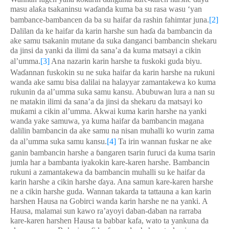
masu ala
ƙ
a tsakaninsu wa
ɗ
anda kuma ba su rasa wasu ‘yan
bambance-bambancen da ba su haifar da rashin fahimtar juna.
[2]
Dalilan da ke haifar da karin harshe sun ha
ɗ
a da bambancin da
ake samu tsakanin mutane da suka danganci bambancin shekaru
da jinsi da yanki da ilimi da sana’a da kuma matsayi a cikin
al’umma.
[3]
Ana nazarin karin harshe ta fuskoki guda biyu.
Wa
ɗ
annan fuskokin su ne suka haifar da karin harshe na rukuni
wanda ake samu bisa dalilai na halayyar zamantakewa ko kuma
rukunin da al’umma suka samu kansu. Abubuwan lura a nan su
ne matakin ilimi da sana’a da jinsi da shekaru da matsayi ko
mu
ƙ
ami a cikin al’umma. Akwai kuma karin harshe na yanki
wanda yake samuwa, ya kuma haifar da bambancin magana
dalilin bambancin da ake samu na nisan muhalli ko wurin zama
da al’umma suka samu kansu.
[4]
Ta irin wannan fuskar ne ake
ganin bambancin harshe a
ɓ
angaren tsarin furuci da kuma tsarin
jumla har a bambanta iyakokin kare-karen harshe. Bambancin
rukuni a zamantakewa da bambancin muhalli su ke haifar da
karin harshe a cikin harshe
ɗ
aya. Ana samun kare-karen harshe
ne a cikin harshe guda. Wannan takarda ta tattauna a kan karin
harshen Hausa na Gobirci wanda karin harshe ne na yanki. A
Hausa, malamai sun kawo ra’ayoyi daban-daban na rarraba
kare-karen harshen Hausa ta babbar kafa, wato ta yankuna da