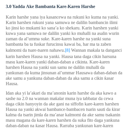
3
.
0
Yadda
A
ke
B
ambanta Kare-
K
aren Harshe
Karin harshe yana iya kasancewa na rukuni ko kuma na yanki.
Karin harshen rukuni yana samuwa ne dalilin bambancin ilimi
ko jinsi ko mu
ƙ
ami ko sana’a ko shekaru. Karin harshen yanki
kuwa yana samuwa ne dalilin yanki ko muhalli na asalin wurin
zaman da al’umma suke. Kare-karen harshe na yanki suna
bambanta ba ta fuskar furucinsu kawai ba, har ma ta zaben
kalmomi da tsare-tsaren nahawu.
[8]
Wannan ma
ƙ
ala ta danganci
karin harshen Hausa na yanki. Hausa tana daga cikin harsuna
masu kare-karen yanki daban-daban a cikinta. Kare-karen
harshen Hausa na yanki sun samu ne dalilin muhalli da
yankunan da kuma jinsunan al’ummar Hausawa daban-daban da
ake samu a yankuna daban-daban da aka samu a cikin
ƙ
asar
Hausa.
Idan aka yi la’akari da ma’anonin karin harshe da aka kawo a
sashe na 2.0 na wannan ma
ƙ
alar muna iya tabbatar da cewa
daga cikin hanyoyin da ake gani na siffofin kare-karen harshen
Hausa na yanki akwai bambance-bambacen tsarin sauti da
ƙ
irar
kalma da tsarin jimla da ma’anar kalmomi da ake samu tsakanin
masu magana da kare-karen harshen da suka fito daga yankuna
daban-daban na
ƙ
asar Hausa. Rarraba yankunan kare-karen