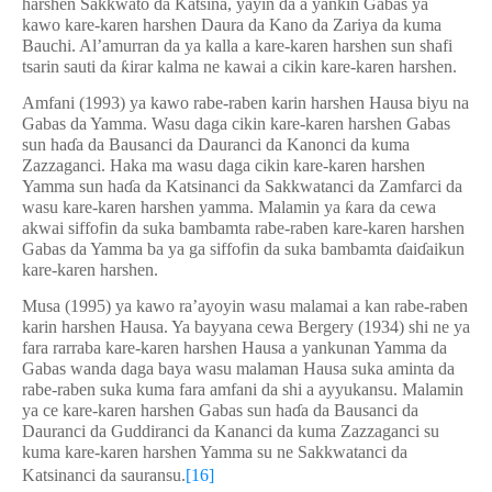
harshen Sakkwato da Katsina, yayin da a yankin Gabas ya
kawo kare-karen harshen Daura da Kano da Zariya da kuma
Bauchi. Al’amurran da ya kalla a kare-karen harshen sun shafi
tsarin sauti da
ƙ
irar kalma ne kawai a cikin kare-karen harshen.
Amfani (1993) ya kawo rabe-raben karin harshen Hausa biyu na
Gabas da Yamma. Wasu daga cikin kare-karen harshen Gabas
sun ha
ɗ
a da Bausanci da Dauranci da Kanonci da kuma
Zazzaganci. Haka ma wasu daga cikin kare-karen harshen
Yamma sun ha
ɗ
a da Katsinanci da Sakkwatanci da Zamfarci da
wasu kare-karen harshen yamma. Malamin ya
ƙ
ara da cewa
akwai siffofin da suka bambamta rabe-raben kare-karen harshen
Gabas da Yamma ba ya ga siffofin da suka bambamta
ɗ
ai
ɗ
aikun
kare-karen harshen.
Musa (1995) ya kawo ra’ayoyin wasu malamai a kan rabe-raben
karin harshen Hausa. Ya bayyana cewa Bergery (1934) shi ne ya
fara rarraba kare-karen harshen Hausa a yankunan Yamma da
Gabas wanda daga baya wasu malaman Hausa suka aminta da
rabe-raben suka kuma fara amfani da shi a ayyukansu. Malamin
ya ce kare-karen harshen Gabas sun ha
ɗ
a da Bausanci da
Dauranci da Guddiranci da Kananci da kuma Zazzaganci su
kuma kare-karen harshen Yamma su ne Sakkwatanci da
Katsinanci da sauransu.
[16]