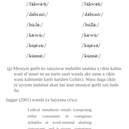
(g)
Musayar gurbi ko sauyawar muhallin sautuka a cikin kalma
wani al’amari ne na tsarin sauti wanda ake samu a cikin
wasu kalmomin karin harshen Gobirci. Wasu daga cikin
ra’ayoyan malamai akan ma’anar musayar gurbi sun ha
ɗ
a
da;
Jaggar (2001) wanda ya bayyana cewa:
ɗ
Le
ical metathesis entails transposing
either consonants in contiguous
syllables or word-internal abutting
consonants, and it occurs, sometimes