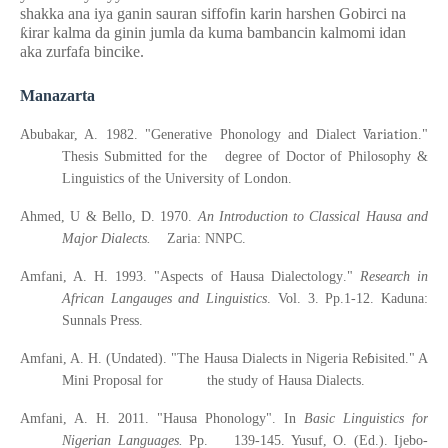
shakka ana iya ganin sauran siffofin karin harshen Gobirci na
ƙ
irar kalma da ginin jumla da kuma bambancin kalmomi idan
aka zurfafa bincike.
Manazarta
Variation
Abubakar, A. 1982. "Generative Phonology and Dialect
."
Thesis Submitted for the degree of Doctor of Philosophy &
Linguistics of the University of London.
Ahmed, U & Bello, D. 1970.
An Introduction to Classical Hausa and
Major Dialects.
Zaria: NNPC.
Amfani
,
A. H. 1993. "Aspects of Hausa Dialectology
.
"
Research in
African Langauges and Linguistics
.
Vol
. 3. Pp.1-12. Kaduna:
Sunnals Press.
ɓ
Amfani, A. H. (Undated). "The Hausa Dialects in Nigeria Re
isited." A
Mini Proposal for the study of Hausa Dialects.
Amfani, A. H. 2011. "Hausa Phonology". In
Basic Linguistics for
Nigerian Languages.
Pp. 139-145. Yusuf, O. (Ed.). Ijebo-