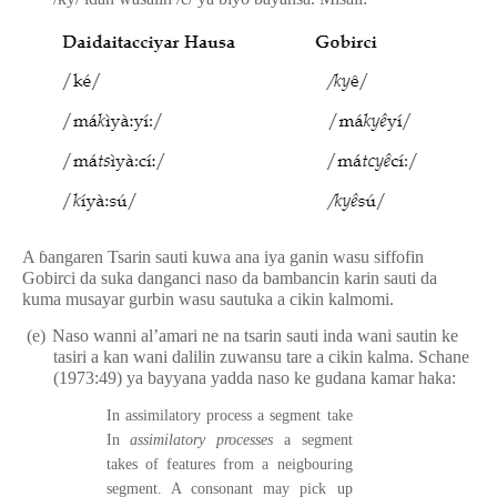
A
ɓ
angaren Tsarin sauti kuwa ana iya ganin wasu siffofin
Gobirci da suka danganci naso da bambancin karin sauti da
kuma musayar gurbin wasu sautuka a cikin kalmomi.
(e)
Naso wanni al’amari ne na tsarin sauti inda wani sautin ke
tasiri a kan wani dalilin zuwansu tare a cikin kalma. Schane
(1973:49) ya bayyana yadda naso ke gudana kamar haka:
In assimilatory process a segment take
In
assimilatory processes
a segment
takes of features from a neigbouring
segment. A consonant may pick up