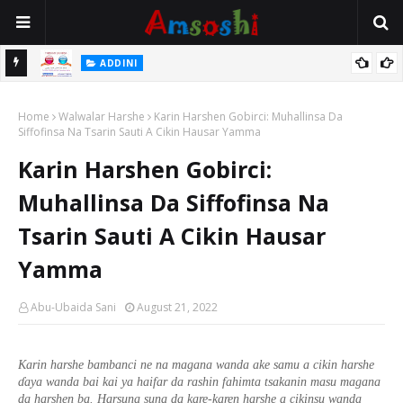
 Gudu
ADDINI
Na Yi Mafarki Ana Bikina, Kafin A Daura Aure Sai Na Farka
Home
Walwalar Harshe
Karin Harshen Gobirci: Muhallinsa Da
Siffofinsa Na Tsarin Sauti A Cikin Hausar Yamma
Karin Harshen Gobirci:
Muhallinsa Da Siffofinsa Na
Tsarin Sauti A Cikin Hausar
Yamma
Abu-Ubaida Sani
August 21, 2022
Karin harshe bambanci ne na magana wanda ake samu a cikin harshe
ɗ
aya wanda bai kai ya haifar da rashin fahimta tsakanin masu magana
da harshen ba. Harsuna suna da kare-karen harshe a cikinsu wanda