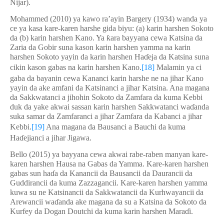
Nijar).
Mohammed (2010) ya kawo ra’ayin Bargery (1934) wanda ya
ce ya kasa kare-karen harshe gida biyu: (a) karin harshen Sokoto
da (b) karin harshen Kano. Ya
ƙ
ara bayyana cewa Katsina da
Zaria da Gobir suna kason karin harshen yamma na karin
harshen Sokoto yayin da karin harshen Ha
ɗ
eja da Katsina suna
cikin kason gabas na karin harshen Kano.
[18]
M
alamin
ya ci
gaba da bayanin cewa Kananci karin harshe ne na jihar Kano
yayin da ake amfani da Katsinanci a jihar Katsina. Ana magana
da Sakkwatanci a jihohin Sokoto da Zamfara da kuma Kebbi
duk da yake akwai sassan karin harshen Sakkwatanci wa
ɗ
anda
suka samar da Zamfaranci a jihar Zamfara da Kabanci a jihar
Kebbi.
[19]
Ana magana da Bausanci a Bauchi da kuma
Ha
ɗ
ejianci a jihar Jigawa.
Bello (2015) ya bayyana cewa akwai rabe-raben manyan kare-
karen harshen Hausa na Gabas da Yamma. Kare-karen harshen
gabas sun ha
ɗ
a da Kanancii da Bausancii da Daurancii da
Guddirancii da kuma Zazzagancii. Kare-karen harshen yamma
kuwa su ne Katsinancii da Sakkwatancii da Kurhwayancii da
Arewancii wa
ɗ
anda ake magana da su a Katsina da Sokoto da
Kurfey da Dogan Doutchi da kuma karin harshen Mara
ɗ
i.