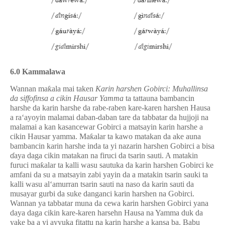
6.0
Kammalawa
Wannan ma
ƙ
ala mai taken
Karin harshen Gobirci: Muhallinsa
da siffofinsa a cikin Hausar Yamma
ta tattauna bambancin
harshe da karin harshe da rabe-raben kare-karen harshen Hausa
a ra‘ayoyin malamai daban-daban tare da tabbatar da hujjoji na
malamai a kan kasancewar Gobirci a matsayin karin harshe a
cikin Hausar yamma. Ma
ƙ
alar ta kawo matakan da ake auna
bambancin karin harshe inda ta yi nazarin harshen Gobirci a bisa
ɗ
aya daga cikin matakan na firuci da tsarin sauti. A matakin
furuci ma
ƙ
alar ta kalli wasu sautuka da karin harshen Gobirci ke
amfani da su a matsayin zabi yayin da a matakin tsarin sauki ta
kalli wasu al‘amurran tsarin sauti na naso da karin sauti da
musayar gurbi da suke danganci karin harshen na Gobirci.
Wannan ya tabbatar muna da cewa karin harshen Gobirci yana
daya daga cikin kare-karen harsehn Hausa na Yamma duk da
yake ba a yi ayyuka fitattu na karin harshe a kansa ba. Babu