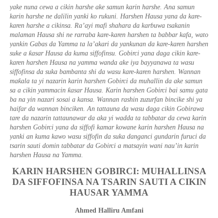
yake nuna cewa a cikin harshe ake samun karin harshe. Ana samun
karin harshe ne dalilin yanki ko rukuni. Harshen Hausa yana da kare-
karen harshe a cikinsa. Ra’ayi mafi shahara da kar
ɓ
uwa tsakanin
malaman Hausa shi ne rarraba kare-karen harshen ta babbar kafa, wato
yankin Gabas da Yamma ta la’akari da yankunan da kare-karen harshen
ƙ
suke a
asar Hausa da kuma siffofinsu. Gobirci yana daga cikin kare-
karen harshen Hausa na yamma wanda ake iya bayyanawa ta wasu
siffofinsa da suka bambanta shi da wasu kare-karen harshen. Wannan
ƙ
ma
ala ta yi nazarin karin harshen Gobirci da muhallin da ake samun
ƙ
sa a cikin yammacin
asar Hausa. Karin harshen Gobirci bai samu gata
ba na yin nazari sosai a kansa. Wannan rashin zuzurfan bincike shi ya
haifar da wannan binciken. An tattauna da wasu daga cikin Gobirawa
tare da nazarin tattaunawar da aka yi wadda ta tabbatar da cewa karin
harshen Gobirci yana da siffofi kamar kowane karin harshen Hausa na
yanki an kuma kawo wasu siffofin da suka danganci gundarin furuci da
tsarin sauti domin tabbatar da Gobirci a matsayin wani nau’in karin
harshen Hausa na Yamma.
KARIN HARSHEN GOBIRCI: MUHALLINSA
DA SIFFOFINSA NA TSARIN SAUTI A CIKIN
HAUSAR YAMMA
Ahmed Halliru Amfani