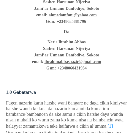
Sashen
Harsunan Nijeriya
Jami’ar Usmanu Danfodiyo, Sokoto
email:
ahmedamfani@yahoo.com
Gsm: +2348035881796
Da
Nazir Ibrahim Abbas
Sashen
Harsunan Nijeriya
Jami’ar Usmanu Danfodiyo, Sokoto
email:
ibrahimabbasnazir@gmai
l.com
Gsm: +2348060431934
1.0
Gabatarwa
Fagen nazarin karin harshe wani
ɓ
angare ne daga cikin kimiyyar
harshe wanda ke kula da nazarin kamanni da kuma irin
bambance-bambancen da ake samu a cikin harshe
ɗ
aya wanda
nisan muhalli ko wurin zama ko kuma nisa na bambancin wata
halayyar zamantakewa take haifarwa a cikin al’umma.
[1]
Wannan fagen yana
ƙ
o
ƙ
arin danganta kare-karen harshe
ɗ
aya