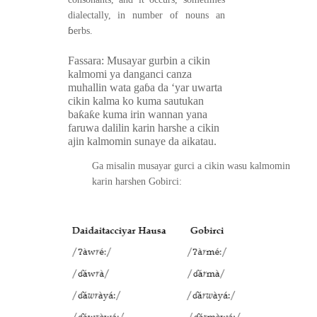
dialectally, in number of nouns an
ɓ
erbs.
Fassara: Musayar gurbin a cikin
kalmomi ya danganci canza
muhallin wata ga
ɓ
a da ‘yar uwarta
cikin kalma ko kuma sautukan
ba
ƙ
a
ƙ
e kuma irin wannan yana
faruwa dalilin karin harshe a cikin
ajin kalmomin sunaye da aikatau.
Ga misalin musayar gurci a cikin wasu kalmomin
karin harshen Gobirci: