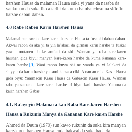
harshen Hausa da malaman Hausa suka yi yana da nasaba da
yankunan da suka fito a tarihi da kuma bambancinsu na siffofin
harshe daban-daban.
4
.
0
Rabe-
R
aben Karin Harshen Hausa
Malamai sun rarraba kare-karen harshen Hausa ta fuskoki daban-daban.
Akwai rabon da aka yi ta yin la’akari da girman karin harshe ta fuskar
yawan mutanen da ke
amfani da shi. Wannan ya raba kare-karen
ƙ
harshen gida biyu: manyan kare-karen harshe da kuma
ananan kare-
[9]
karen harshe.
Wani rabon
kuwa
shi ne wanda ya yi la’akari da
Ƙ
shiyyar da karin harshe ya sami kansa a ciki. A nan an raba
asar Hausa
Ƙ
Ƙ
gida biyu: Yammacin
asar Hausa da Gabascin
asar Hausa. Wannan
rabo ya samar da kare-karen harshe iri biyu: karin harshen Yamma da
karin harshen Gabas.
4
.
1.
Ra’ayoyin Malamai
a
kan Raba Kare-karen Harshen
Hausa a
Rukunin Manya da
Ƙ
ananan Kare-karen Harshe
Ahmed da Daura (1970) sun kawo rukunin da suka kira manyan
kare-karen harshen Hausa guda bakwai da suka ha
ɗ
a da