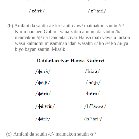
(b)
Amfani da
sautin
/h/
ko
sautin
/hw/
maimakon sautin
/
ɸ
/
.
Karin harshen Gobirci yana za
ɓ
in amfani da sautin /h/
maimakon
/
ɸ
/
na Daidaitacciyar Hausa mafi yawa a farkon
wasu kalmomi musamman idan wasalin /i/ ko /e/ ko /u/ ya
biyo bayan sautin. Misali:
(c)
Amfani da s
autin
/c’/
maimakon sautin
/
s’
/