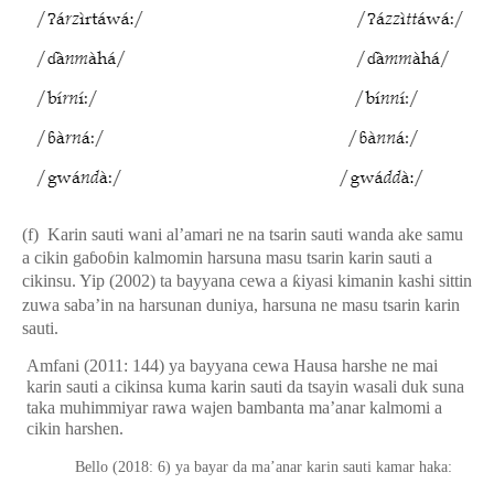
(f)
Karin sauti wani al’amari ne na tsarin sauti wanda ake samu
a cikin ga
ɓ
o
ɓ
in kalmomin harsuna masu tsarin karin sauti a
cikinsu. Yip (2002) ta bayyana cewa a
ƙ
iyasi kimanin kashi sittin
zuwa saba’in na harsunan duniya, harsuna ne masu tsarin karin
sauti.
Amfani (2011: 144) ya bayyana cewa Hausa harshe ne mai
karin sauti a cikinsa kuma karin sauti da tsayin wasali duk suna
taka muhimmiyar rawa wajen bambanta ma’anar kalmomi a
cikin harshen.
Bello (2018: 6) ya bayar da ma’anar karin sauti kamar haka: