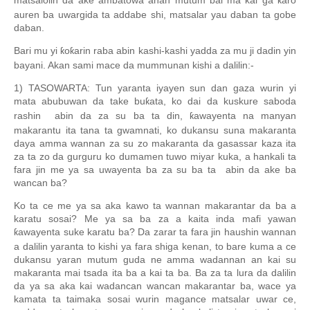
matsalolin da ake ambatowa anan mutum bai ma kai ga
aro
ƙ
auren ba uwargida ta addabe shi, matsalar yau daban ta gobe
daban.
Bari mu yi
o
arin raba abin kashi-kashi yadda za mu ji dadin yin
ƙ
ƙ
bayani. Akan sami mace da mummunan kishi a dalilin:-
1) TASOWARTA: Tun yaranta iyayen sun dan gaza wurin yi
mata abubuwan da take bu
ata, ko dai da kuskure saboda
ƙ
rashin abin da za su ba ta din,
awayenta na manyan
ƙ
makarantu ita tana ta gwamnati, ko dukansu suna makaranta
daya amma wannan za su zo makaranta da gasassar kaza ita
za ta zo da gurguru ko dumamen tuwo miyar kuka, a hankali ta
fara jin me ya sa uwayenta ba za su ba ta abin da ake ba
wancan ba?
Ko ta ce me ya sa aka kawo ta wannan makarantar da ba a
karatu sosai? Me ya sa ba za a kaita inda mafi yawan
awayenta suke karatu ba? Da zarar ta fara jin haushin wannan
ƙ
a dalilin yaranta to kishi ya fara shiga kenan, to bare kuma a ce
dukansu yaran mutum guda ne amma wadannan an kai su
makaranta mai tsada ita ba a kai ta ba. Ba za ta lura da dalilin
da ya sa aka kai wadancan wancan makarantar ba, wace ya
kamata ta taimaka sosai wurin magance matsalar uwar ce,