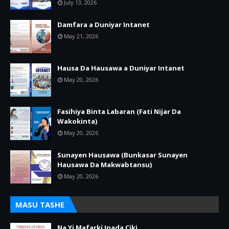
July 13, 2026
Damfara a Duniyar Intanet
May 21, 2026
Hausa Da Hausawa a Duniyar Intanet
May 20, 2026
Fasihiya Binta Labaran (Fati Nijar Da
Wakokinta)
May 20, 2026
Sunayen Hausawa (Bunkasar Sunayen
Hausawa Da Makwabtansu)
May 20, 2026
MASU TASHE
Na Yi Mafarki Inada Ciki