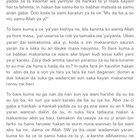
yadda za ta kwantar wa yarinyar da hankali ta yi mata bayani
har ta fahimta, in hakan bai samu ba to babbar matsala ta samu
anan gaba. Don koda ta sami karatun za ta ce "Mu da ba a so
mu samu Allah ya yi!"
To bare kuma a ce 'ya'yan kishiya ne,
ila
aninta ko wanta Allah
ƙ
ƙ
ya hore masa, 'yar uwarsa ta ro
i ya taimaka wa 'ya'yanta. Uban
ƙ
yaran dai taimakonsa aka yi, koda a irin makarantun sauran
yaran za a saka su an dauke masa nauyinsu. To bare kuma a
ce babbar makaranta ce wace ake biyan kudi sosai kafin yaro
ya yi karatu. Zai ji dadi amma sauran yaransu za su fara tunanin
to su mai zai hana a hada da su? In suka fara jin haushin hakan
to abin da ba a son ya faru ya fara ke nan daganan, domin a
duk lokacin da suka ga wadancan sun saka kayan makarantar
ransu zai baci.
To bare kuma su ga nan da nan sun iya wani harshe da su ba
su iya ba, ko sun iya wani karatu da ba su iya ba. Abin zai ci
gaba a hankali- a hankali yadda za su ga ana ware su an fi fifita
yaran wancan dakin da su, in suka fara tattauna hakan a
tsakaninsu abin ya baci, taimakon da uwaye za su yi anan tun
farko su hana faruwar hakan ta wurin nuna wannan fa ba wani
abu ba ne, dama ce Allah SW ya ba uwar wadannan yaran,
kuma ko ita ce ta samu haka za ta yi, a
arshe alkhairinsu ne
ƙ