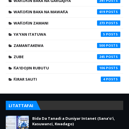
WAƘOƘIN BAKA NA GARGAJIYA
341
WAƘOƘIN BAKA NA MAWAƘA
619
WAƘOƘIN ZAMANI
273
YA'YAN ITATUWA
5
ZAMANTAKEWA
500
ZUBE
245
ƘA'IDOJIN RUBUTU
106
ƘIRAR SAUTI
4
LITATTAFAI
Bida Da Tanadi a Duniyar Intanet (Sana’o’i,
Kasuwanci, Kwadago)