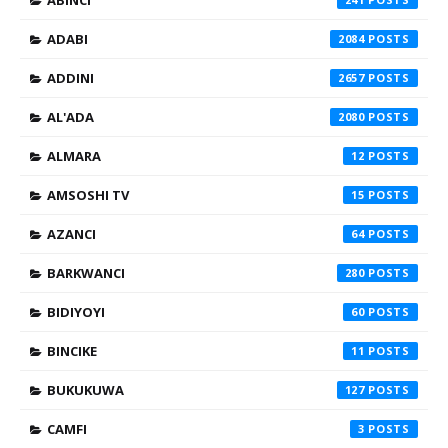
ABINCI
ADABI
2084
ADDINI
2657
AL'ADA
2080
ALMARA
12
AMSOSHI TV
15
AZANCI
64
BARKWANCI
280
BIDIYOYI
60
BINCIKE
11
BUKUKUWA
127
CAMFI
3