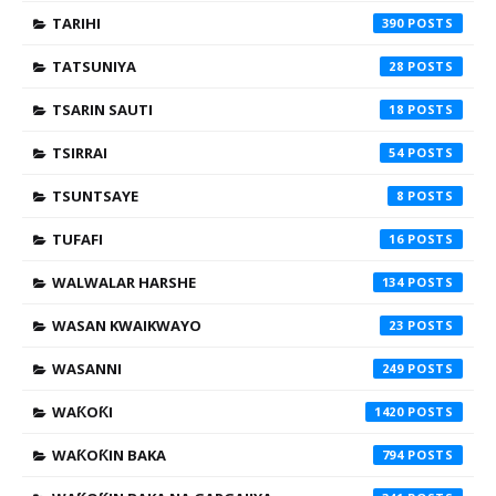
TARIHI
390
TATSUNIYA
28
TSARIN SAUTI
18
TSIRRAI
54
TSUNTSAYE
8
TUFAFI
16
WALWALAR HARSHE
134
WASAN KWAIKWAYO
23
WASANNI
249
WAƘOƘI
1420
WAƘOƘIN BAKA
794