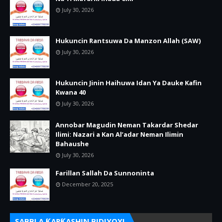
July 30, 2026
Hukuncin Rantsuwa Da Manzon Allah (SAW)
July 30, 2026
Hukuncin Jinin Haihuwa Idan Ya Dauke Kafin
Kwana 40
July 30, 2026
Annobar Magudin Neman Takardar Shedar
Ilimi: Nazari a Kan Al’adar Neman Ilimin
Bahaushe
July 30, 2026
Farillan Sallah Da Sunnoninta
December 20, 2025
SABBI A ƘARƘASHIN BIDIYOYI