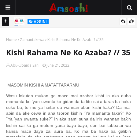
 Gudu
ADDINI
Na Yi Mafarki Ana Bikina, Kafin A Daura Aure Sai Na Farka
Home
Zamantakewa
Kishi Rahama Ne Ko Azaba? // 35
Kishi Rahama Ne Ko Azaba? // 35
Abu-Ubaida Sani
June 21, 2022
MASOMIN KISHI A MATATTARARMU
Wasu lokutan mukan ga mace mai azabar kishi in aka duba
mamanta ko 'yan uwanta ko gidan da ta fito sai a taras ba haka
suke ba, to me ya haifar da wannan uban kishi haka? Da ma
abin da ake cewa in ana tsoron kishin "Ya mamanta take?" Ko
"Ya 'yan uwanta suke?" In aka sami suna da irin wannan ba
in
ƙ
kishin sai ka ga mutum yana baya-baya, don bai tabbatar wa
kansa mace daya zai aura ba. Ko ma ba haka ba galibin