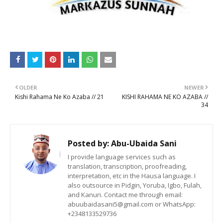
OLDER
NEWER
Kishi Rahama Ne Ko Azaba // 21
KISHI RAHAMA NE KO AZABA //
34
Posted by:
Abu-Ubaida Sani
I provide language services such as
translation, transcription, proofreading,
interpretation, etc in the Hausa language. I
also outsource in Pidgin, Yoruba, Igbo, Fulah,
and Kanuri. Contact me through email:
abuubaidasani5@gmail.com or WhatsApp:
+2348133529736