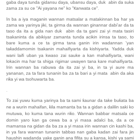
gaba daya tunda gidansu daya, ubansu daya, duk abin da suka
zama za su ce "Ai yayana ne" ko "
anwata ce".
Ƙ
In ba a iya maganin wannan matsalar a matakinnan ba har ya
zama wa yarinya jiki, ta girma da wannan ginannar dabi'ar da ta
taso da ita a gida nan duk abin da ta gani zai yi mata tasiri
tsakaninta da abikiyar zamanta tunda acikin irinsa ta taso, to
bare kuma a ce ta girma tana ganin irin wadannan 'yan
ta
addamomin tsakanin mahaifiyarta da kishiyarta. Yadda duk
ƙ
wani laifi uban ya kwaso zai sauke a kan mahaifiyarta, wani
lokacin ma har ta shiga rigimar uwayen tana kare mahaifiyarta.
Irin wannan ba rabuwa da ita zai yi ba, in ta yi aure ma
yananan, za ta fara tunanin ba za ta bari a yi mata abin da aka
ri
a yi wa tsohuwarta ba.
ƙ
.
To zai yuwu kuma yarinya ba ta sami
aunar da take bu
ata ba
ƙ
ƙ
ne a wurin mahaifan,
ila mamanta ba ta a gidan a dalilin saki ko
ƙ
mutuwa, ko kuma tana wurin ri
o. Wannan babbar matsala ce
ƙ
domin yaro kan ga cewa ba a yi masa adalci ba, da a ce
mamansa na gidan da ba za a yi masa irin wannan cin kashi ba,
in ya fara wannan tunanin tabbas nan gaba kadan zai fara jin
haushin wadanda yake ganin ana fifita su a kansa, kishi ya sami