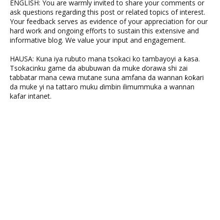
ENGLISH: You are warmly invited to share your comments or
ask questions regarding this post or related topics of interest.
Your feedback serves as evidence of your appreciation for our
hard work and ongoing efforts to sustain this extensive and
informative blog. We value your input and engagement.
HAUSA: Kuna iya rubuto mana tsokaci ko tambayoyi a ƙasa.
Tsokacinku game da abubuwan da muke ɗorawa shi zai
tabbatar mana cewa mutane suna amfana da wannan ƙoƙari
da muke yi na tattaro muku ɗimbin ilimummuka a wannan
kafar intanet.