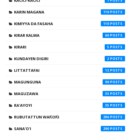
KACICI-KACICI
7
KARIN MAGANA
110
KIMIYYA DA FASAHA
110
KIRAR KALMA
60
KIRARI
5
KUNDAYEN DIGIRI
2
LITTATTAFAI
12
MAGUNGUNA
90
MAGUZAWA
33
RA'AYOYI
35
RUBUTATTUN WAƘOƘI
286
SANA'O'I
290