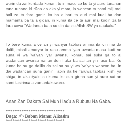
wurin da zai kurdado kenan, to in mace ce ko ta yi aure tananan
tana tunano iri ri
on da aka yi mata, in wancan ta sami miji mai
ƙ
hali za ta fara ganin ita ba a bari ta auri mai kudi ba don
mamanta ba ta a gidan, in kuma ita ce ta auri mai kudin za ta
fara cewa "Wadanda ba a so din dai su Allah SW ya daukaka".
.
To bare kuma a ce an yi wariyar tabbas amma ita din ma da
dalili, misali amaryar ta rasu amma 'yan uwanta masu kudi ne
suna yi wa 'ya'yan 'yar uwansu komai, sai suka ga to ai
wadancan uwarsu nanan don haka ba sai an yi musu ba. Ko
kuma ba su ga dalilin da zai sa su yi wa 'ya'yan wancan ba. In
dai wadancan suna ganin abin da ke faruwa tabbas kishi ya
shiga, in aka
yale su kuma ko sun girma sun yi aure sai an
ƙ
sami tasirinsa a zamantakewarsu.
Anan Zan Dakata Sai Mun Ha
ɗ
u a Rubutu Na Gaba.
**************************
Daga:
✍
Baban Manar Alƙasim
**************************