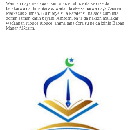
Wannan
ɗ
aya ne daga cikin rubuce-rubuce da ke cike da
faɗakarwa da ilimantarwa, waɗanda ake samarwa daga
Zauren
Markazus Sunnah. Ku bibiye su a kafafensu na sada zumunta
domin samun ƙarin bayani. Amsoshi ba ta da haƙƙin mallakar
waɗannan rubuce-rubuce, amma tana ɗora su ne da izinin Baban
Manar Alƙasim.