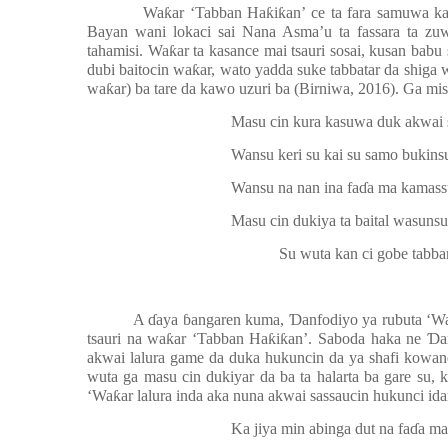
Wa
ƙ
ar ‘Tabban Ha
ƙ
i
ƙ
an’ ce ta fara samuwa k
Bayan wani lokaci sai Nana Asma’u ta fassara ta z
tahamisi. Wa
ƙ
ar ta kasance mai tsauri sosai, kusan babu 
dubi baitocin wa
ƙ
ar, wato yadda suke tabbatar da shiga
wa
ƙ
ar) ba tare da kawo uzuri ba (Birniwa, 2016). Ga mi
Masu cin kura kasuwa duk akwai 
Wansu keri su kai su samo bukins
Wansu na nan ina fa
ɗ
a ma kamass
Masu cin dukiya ta baital wasunsu
Su wuta kan ci gobe tabba
A
ɗ
aya
ɓ
angaren kuma,
Ɗ
anfodiyo ya rubuta ‘W
tsauri na wa
ƙ
ar ‘Tabban Ha
ƙ
i
ƙ
an’. Saboda haka ne
Ɗ
a
akwai lalura game da duka hukuncin da ya shafi kowane 
wuta ga masu cin dukiyar da ba ta halarta ba gare su, 
‘Wa
ƙ
ar lalura inda aka nuna akwai sassaucin hukunci ida
Ka jiya min abinga dut na fa
ɗ
a ma