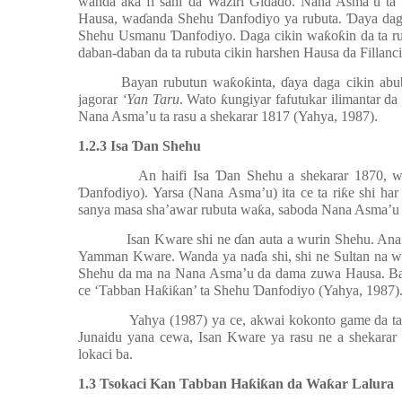
wanda aka fi sani da Waziri Gi
ɗ
a
ɗ
o. Nana Asma’u ta 
Hausa, wa
ɗ
anda Shehu
Ɗ
anfodiyo ya rubuta.
Ɗ
aya dag
Shehu Usmanu
Ɗ
anfodiyo. Daga cikin wa
ƙ
o
ƙ
in da ta 
daban-daban da ta rubuta cikin harshen Hausa da Fillanc
Bayan rubutun wa
ƙ
o
ƙ
inta,
ɗ
aya daga cikin ab
jagorar
‘Yan Taru
. Wato
ƙ
ungiyar fafutukar ilimantar d
Nana Asma’u ta rasu a shekarar 1817 (Yahya, 1987).
1.2.3 Isa
Ɗ
an Shehu
An haifi Isa
Ɗ
an Shehu a shekarar 1870, w
Ɗ
anfodiyo). Yarsa (Nana Asma’u) ita ce ta ri
ƙ
e shi ha
sanya masa sha’awar rubuta wa
ƙ
a, saboda Nana Asma’u
Isan Kware shi ne
ɗ
an auta a wurin Shehu. Ana
Yamman Kware. Wanda ya na
ɗ
a shi, shi ne Sultan na
Shehu da ma na Nana Asma’u da dama zuwa Hausa. Bay
ce ‘Tabban Ha
ƙ
i
ƙ
an’ ta Shehu
Ɗ
anfodiyo (Yahya, 1987)
Yahya (1987) ya ce, akwai kokonto game da t
Junaidu yana cewa, Isan Kware ya rasu ne a shekarar
lokaci ba.
1.3 Tsokaci Kan Tabban Ha
ƙ
i
ƙ
an da Wa
ƙ
ar Lalura