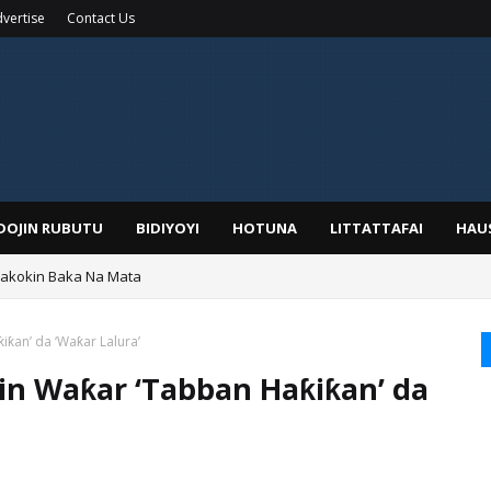
vertise
Contact Us
IDOJIN RUBUTU
BIDIYOYI
HOTUNA
LITTATTAFAI
HAU
Wakokin Baka Na Mata
yar: Sarkin Mafaran Gummi Justice Lawal Hassan
ƙan’ da ‘Waƙar Lalura’
in Waƙar ‘Tabban Haƙiƙan’ da