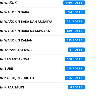
WAƘOƘI
1420
WAƘOƘIN BAKA
794
WAƘOƘIN BAKA NA GARGAJIYA
341
WAƘOƘIN BAKA NA MAWAƘA
619
WAƘOƘIN ZAMANI
273
YA'YAN ITATUWA
5
ZAMANTAKEWA
500
ZUBE
245
ƘA'IDOJIN RUBUTU
106
ƘIRAR SAUTI
4