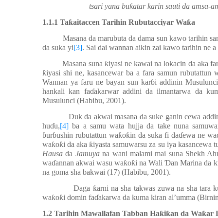
tsari yana bu
ƙ
atar karin sauti da amsa-
1.1.1 Ta
ƙ
aitaccen Tarihin Rubutacciyar Wa
ƙ
a
Masana da marubuta da dama sun kawo tarihin sa
da suka yi
[3]
. Sai dai wannan aikin zai kawo tarihin ne a 
Masana suna
ƙ
iyasi ne kawai na lokacin da aka fa
ƙ
iyasi shi ne, kasancewar ba a fara samun rubutattun 
Wannan ya faru ne bayan sun kar
ɓ
i addinin Musulunc
hankali kan fa
ɗ
akarwar addini da ilmantarwa da kum
Musulunci (Habibu, 2001).
Duk da akwai masana da suke ganin cewa addi
hu
ɗ
u,
[4]
ba a samu wata hujja da take nuna samuwar
ɓ
ur
ɓ
ushin rubutattun wa
ƙ
o
ƙ
in da suka fi da
ɗ
ewa ne wa
wa
ƙ
o
ƙ
i da aka
ƙ
iyasta samuwarsu za su iya kasancewa t
Hausa
da
Jamuya
na wani malami mai suna Shekh Ahm
wa
ɗ
annan akwai wasu wa
ƙ
o
ƙ
i na Wali
Ɗ
an Marina da 
na goma sha bakwai (17) (Habibu, 2001).
Daga
ƙ
arni na sha takwas zuwa na sha tara 
wa
ƙ
o
ƙ
i domin fa
ɗ
akarwa da kuma kiran al’umma (Birni
1.2 Tarihin Mawallafan Tabban Ha
ƙ
i
ƙ
an da Wa
ƙ
ar 