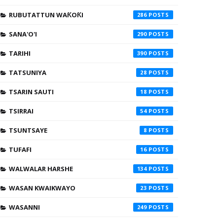
RUBUTATTUN WAƘOƘI
286
SANA'O'I
290
TARIHI
390
TATSUNIYA
28
TSARIN SAUTI
18
TSIRRAI
54
TSUNTSAYE
8
TUFAFI
16
WALWALAR HARSHE
134
WASAN KWAIKWAYO
23
WASANNI
249