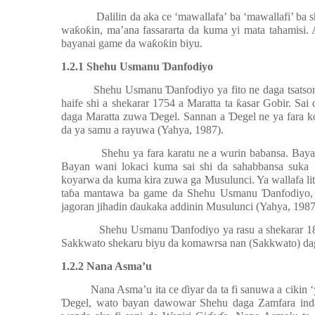
Dalilin da aka ce ‘mawallafa’ ba ‘mawallafi’ ba
wa
ƙ
o
ƙ
in, ma’ana fassararta da kuma yi mata tahamisi. 
bayanai game da wa
ƙ
o
ƙ
in biyu.
1.2.1 Shehu Usmanu
Ɗ
anfodiyo
Shehu Usmanu
Ɗ
anfodiyo ya fito ne daga tsats
haife shi a shekarar 1754 a Maratta ta
ƙ
asar Gobir. Sai 
daga Maratta zuwa
Ɗ
egel. Sannan a
Ɗ
egel ne ya fara 
da ya samu a rayuwa (Yahya, 1987).
Shehu ya fara karatu ne a wurin babansa. Baya
Bayan wani lokaci kuma sai shi da sahabbansa suka 
koyarwa da kuma kira zuwa ga Musulunci. Ya wallafa lit
ta
ɓ
a mantawa ba game da Shehu Usmanu
Ɗ
anfodiyo,
jagoran jihadin
ɗ
aukaka addinin Musulunci (Yahya, 1987
Shehu Usmanu
Ɗ
anfodiyo ya rasu a shekarar 18
Sakkwato shekaru biyu da komawrsa nan (Sakkwato) dag
1.2.2 Nana Asma’u
Nana Asma’u ita ce
ɗ
iyar da ta fi sanuwa a ciki
Ɗ
egel, wato bayan dawowar Shehu daga Zamfara inda