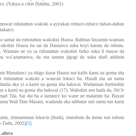
amo.
(Yahya
a cikin
Habibu, 2001)
muwar rubutattun wa
ƙ
o
ƙ
i a ayyukan rubuce-rubuce daban-daban
ta
ƙ
aice.
ra samar da rubutattun wa
ƙ
o
ƙ
in Hausa. Babban linzamin wannan
wa
ƙ
o
ƙ
in Hausa ba sai da Hausawa suka koyi karatu da rubutu.
i. Wannan ne ya sa rubutattun wa
ƙ
o
ƙ
in farko suka fi mayar da
a wa’azantarwa, da ma sauran jigogi da suka shafi addinin
nin Musulunci ya shigo
ƙ
asar Hausa tun kafin
ƙ
arni na goma sha
 rubutattun wa
ƙ
o
ƙ
i a wancan lokaci ba. Hasali ma an samu
ɗ
anda aka yi a
ƙ
arni na goma sha bakwai. Wa
ɗ
annan
ɓ
ur
ɓ
ushin
un a
ƙ
arni na goma sha bakwai (17). Wa
ƙ
o
ƙ
in sun ha
ɗ
a da,
Shi’ir
ad Tila. Sai dai ba a tantance ko wane ne malamin ba. Bayan
kuma Wali
Ɗ
an Masani, wa
ɗ
anda aka tabbatar sun samu tun
ƙ
arni
kuma, (musamman lokacin jihadi), marubuta da dama sun rubuta
n-Tudu, 2002)
[5]
.
Lalura