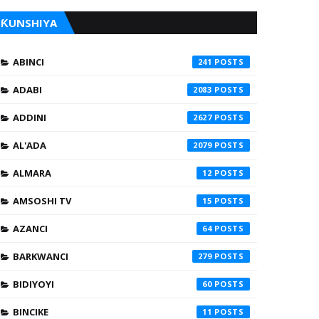
ƘUNSHIYA
ABINCI
241
ADABI
2083
ADDINI
2627
AL'ADA
2079
ALMARA
12
AMSOSHI TV
15
AZANCI
64
BARKWANCI
279
BIDIYOYI
60
BINCIKE
11