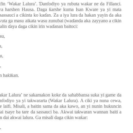
afin ‘Wa
ƙ
ar Lalura’.
Ɗ
anfodiyo ya rubuta wa
ƙ
ar ne da Fillanci.
uwa harshen Hausa. Daga
ƙ
arshe kuma Isan Kware ya yi mata
sassauci a cikinta ko ka
ɗ
an. Za a iya lura da hakan yayin da aka
 wuta ga masu aikata wasu zunubai (wa
ɗ
anda aka zayyano a cikin
salin
ɗ
aya daga cikin irin wa
ɗ
anan baitoci:
su,
u,
u,
,
n ha
ƙ
i
ƙ
an.
a
ƙ
ar Lalura’ ne sakamakon koke da sahabbansa suka yi game da
nfodiyo ya yi takwararta (Wa
ƙ
ar Lalura). A ciki ya nuna cewa,
laifi. Misali, a baitin sama da aka kawo, an yi nunin hukuncin
kai tsaye ba tare da sassauci ba. Akwai takwaran wannan baiti a
n dai akwai lalura. Ga misali daga cikin wa
ƙ
ar:
,