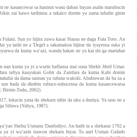
 shi ne kasancewar sa hannun wasu daban bayan asalin marubucin
Aikin zai kawo tarihinsu a ta
ƙ
aice domin ya zama tubalin ginin
on Fulani. Sun yo hijira zuwa
ƙ
asar Hausa ne daga Futa Toro. An
dai ya tashi ne a
Ɗ
egel a sakamakon hijirar da iyayensa suka yi
koyarwa da kuma wa’azi, wanda hakan ne ya kai shi ga martabar
n nan kuma ya yi a wurin baffansa mai suna Shekh Jibril Umar.
fara tafiya
ƙ
auyukan Gobir da Zamfara da kuma Kabi domin
tattafai da dama sannan ya rubuta wa
ƙ
o
ƙ
i. Abubuwan da ba za a
 sun ha
ɗ
a da
ɗ
imbin rubuce-rubucensa da kuma kasancewarsa
; Birnin-Tudu, 2002).
17, lokacin yana da shekaru sittin da uku a duniya. Ya rasu ne a
a Sifawa (Yahya, 1987).
n ‘ya’yan Shehu Usmanu
Ɗ
anfodiyo. An haife ta a shekarar 1792 a
 ya yi wa’azin tsawon shekaru biyar. Ta auri Usman Gi
ɗ
a
ɗ
o