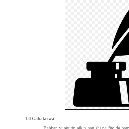
1.0 Gabatarwa
Babban yun
ƙ
urin aikin nan shi ne fito da 