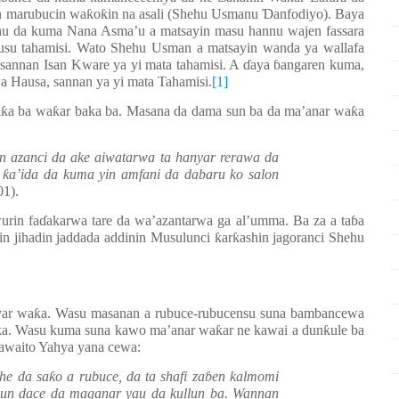
in marubucin wa
ƙ
o
ƙ
in na asali (Shehu Usmanu
Ɗ
anfodiyo). Baya
hu da kuma Nana Asma’u a matsayin masu hannu wajen fassara
musu tahamisi. Wato Shehu Usman a matsayin wanda ya wallafa
 sannan Isan Kware ya yi mata tahamisi. A
ɗ
aya
ɓ
angaren kuma,
wa Hausa, sannan ya yi mata Tahamisi.
[1]
a
ƙ
a ba wa
ƙ
ar baka ba. Masana da dama sun ba da ma’anar wa
ƙ
a
in azanci da ake aiwatarwa ta hanyar rerawa da
o
ƙ
a’ida da kuma yin amfani da dabaru ko salon
01).
urin fa
ɗ
akarwa tare da wa’azantarwa ga al’umma. Ba za a ta
ɓ
a
cin jihadin jaddada addinin Musulunci
ƙ
ar
ƙ
ashin jagoranci Shehu
yar wa
ƙ
a. Wasu masanan a rubuce-rubucensu suna bambancewa
ka. Wasu kuma suna kawo ma’anar wa
ƙ
ar ne kawai a dun
ƙ
ule ba
awaito Yahya yana cewa:
he da sa
ƙ
o a rubuce, da ta shafi za
ɓ
en kalmomi
ai sun dace da maganar yau da kullun ba. Wannan