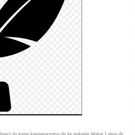
bambanci da kuma kamanceceniya da ke tsakanin Wa
ƙ
ar Lalura da