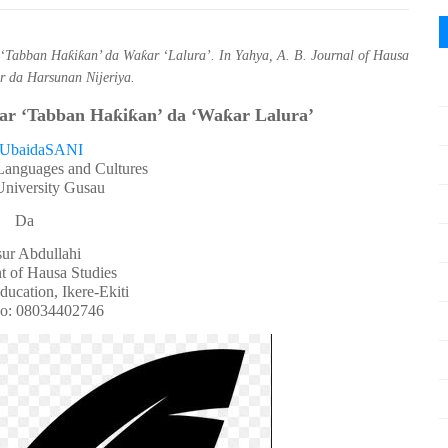
‘Tabban Haƙiƙan’ da Waƙar ‘Lalura’. In Yahya, A. B. Journal of Hausa
r da Harsunan Nijeriya.
ar ‘Tabban Ha
ƙ
i
ƙ
an’ da ‘Wa
ƙ
ar Lalura’
UbaidaSANI
Languages and Cultures
University Gusau
Da
ur Abdullahi
t of Hausa Studies
ducation, Ikere-Ekiti
o: 08034402746