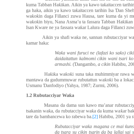
kuma Tabban Ha
ƙ
i
ƙ
an. Aikin ya kawo ta
ƙ
aitaccen tarih
ga haka, aikin ya kawo ta
ƙ
aitaccen tarihin Isa
Ɗ
an She
wa
ƙ
o
ƙ
in daga Fillanci zuwa Hausa, tare kuma da yi 
wa
ƙ
o
ƙ
in biyu, Nana Asma’u ta fassara Tabban Ha
ƙ
i
ƙ
an
Isan Kware ne ya fassara wa
ƙ
ar Lalura daga Fillanci zu
Aikin ya shafi wa
ƙ
a ne, sannan rubutacciyar w
kamar haka:
Wa
ƙ
a wani furuci ne (lafazi ko sa
ƙ
o) cik
daidaitattun kalmomi cikin wani tsari k
armashi.
(
Ɗ
angambo,
a cikin
Habibu, 20
Ha
ƙ
i
ƙ
a wa
ƙ
o
ƙ
i suna taka muhimmiyar rawa w
mantawa da gudummuwar rubutattun wa
ƙ
o
ƙ
i ba a loka
Usmanu
Ɗ
anfodiyo (Yahya, 1987; Zurmi, 2006).
1.2 Rubutacciyar Wa
ƙ
a
Masana da dama sun kawo ma’anar rubutacci
tsakanin wa
ƙ
a, da rubutacciyar wa
ƙ
a da kuma wa
ƙ
ar ba
tare da bambancewa ko rabewa ba.
[2]
Habibu, 2001 ya r
Rubutacciyar wa
ƙ
a magana ce mai
ƙ
uns
da tsara su cikin tsarin da ba lallai s