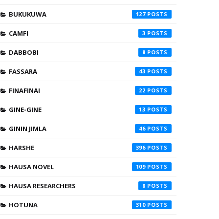
BUKUKUWA
127
CAMFI
3
DABBOBI
8
FASSARA
43
FINAFINAI
22
GINE-GINE
13
GININ JIMLA
46
HARSHE
396
HAUSA NOVEL
109
HAUSA RESEARCHERS
8
HOTUNA
310