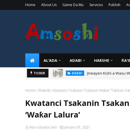
Home
About Us
Game Da Mu
Services
Publish
Ad
AL'ADA
ADABI
HARSHE
ƘA'
Jirwayen Kishi a Wasu 
ADABI
Sarkin Gummi Na Sha Bi
TICKER
TARIHI
Home
Waƙoƙi
Kwatanci Tsakanin Tsakanin Waƙar ‘Tabban Haƙi
Kwatanci Tsakanin Tsakan
‘Waƙar Lalura’
Abu-Ubaida Sani
January 01, 2021