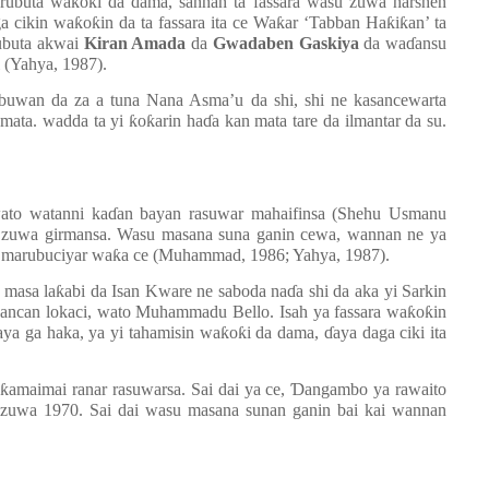
rubuta wa
ƙ
o
ƙ
i da dama, sannan ta fassara wasu zuwa harshen
a cikin wa
ƙ
o
ƙ
in da ta fassara ita ce Wa
ƙ
ar ‘Tabban Ha
ƙ
i
ƙ
an’ ta
rubuta akwai
Kiran Amada
da
Gwadaben Gaskiya
da wa
ɗ
ansu
i (Yahya, 1987).
ubuwan da za a tuna Nana Asma’u da shi, shi ne kasancewarta
a mata. wadda ta yi
ƙ
o
ƙ
arin ha
ɗ
a kan mata tare da ilmantar da su.
ato watanni ka
ɗ
an bayan rasuwar mahaifinsa (Shehu Usmanu
r zuwa girmansa. Wasu masana suna ganin cewa, wannan ne ya
 marubuciyar wa
ƙ
a ce (Muhammad, 1986; Yahya, 1987).
 masa la
ƙ
abi da Isan Kware ne saboda na
ɗ
a shi da aka yi Sarkin
 wancan lokaci, wato Muhammadu Bello. Isah ya fassara wa
ƙ
o
ƙ
in
a ga haka, ya yi tahamisin wa
ƙ
o
ƙ
i da dama,
ɗ
aya daga ciki ita
.
a
ƙ
amaimai ranar rasuwarsa. Sai dai ya ce,
Ɗ
angambo ya rawaito
 zuwa 1970. Sai dai wasu masana sunan ganin bai kai wannan