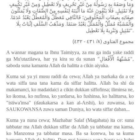
وَمَا وَصَفَهُ بِهِ رَسُولُهُ مِنْ غَيْرِ تَحْرِيفٍ وَلَا تَعْطِيلٍ وَمِنْ غَيْرِ تَكْيِيفٍ
وَلَا تَمْثِيلٍ. فَلَا يَنْفُونَ عَنْهُ مَا أَثْبَتَهُ لِنَفْسِهِ مِنْ الصِّفَاتِ وَلَا يُمَثِّلُونَ
صِفَاتِهِ بِصِفَاتِ الْمَخْلُوقِينَ؛ فَالنَّافِي مُعَطِّلٌ وَالْمُعَطِّلُ يَعْبُدُ عَدَمًا.
وَالْمُشَبِّهُ مُمَثِّلٌ وَالْمُمَثِّلُ يَعْبُدُ صَنَمًا. وَمَذْهَبُ السَّلَفِ إثْبَاتٌ بِلَا
تَمْثِيلٍ وَتَنْزِيهٌ بِلَا تَعْطِيل
".
مجموع الفتاوى (٨/ ٤٣١ - ٤٣٢)
A wannar magana ta Ibnu Taimiyya, za mu ga inda yake raddi
ga Mu'utazilawa, har ya kira su da sunan "
مُشَبِّهَةُ الْأَفْعَالِ
",
saboda suna kamanta Allah da halitta a cikin aiyuka.
Kuma sai ya yi musu raddi da cewa; Allah ya tsarkaka da a ce
wata siffa tasa tana kama da siffar halitta. Allah ba shi da
makamanci, ko madaidaici a cikin dukkan siffofinsa; iliminsa ne,
ko ikonsa, ko nufinsa, ko yardarsa, ko fushinsa, ko halittarsa, ko
"istiwa'insa" (
ɗ
aukakarsa a kan al-Arshi), ko zuwansa, ko
SAUKOWANSA zuwa saman Duniya, ko wata siffar daban...
Kuma ya nuna cewa; Mazhabar Salaf (Magabata) ita ce: suna
tabbatar ma Allah dukkan siffar da Allah ya tabbatar ma kansa,
ko Manzonsa ya tabbatar masa. Ba sa korewa, ba sa kuma
kamanta Allah da halitta. Don mai korewa yana bauta wa babu