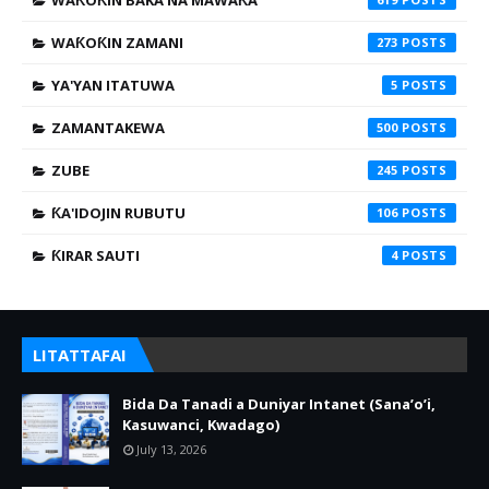
WAƘOƘIN BAKA NA MAWAƘA
WAƘOƘIN ZAMANI
273
YA'YAN ITATUWA
5
ZAMANTAKEWA
500
ZUBE
245
ƘA'IDOJIN RUBUTU
106
ƘIRAR SAUTI
4
LITATTAFAI
Bida Da Tanadi a Duniyar Intanet (Sana’o’i,
Kasuwanci, Kwadago)
July 13, 2026