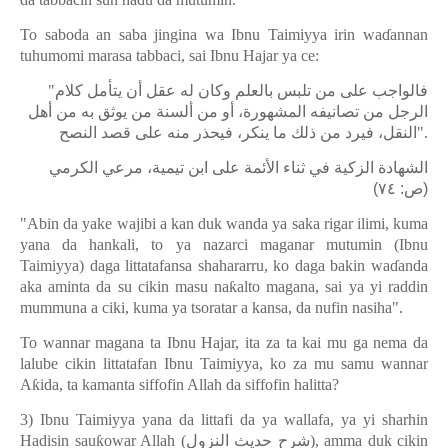
To saboda an saba jingina wa Ibnu Taimiyya irin wa
ɗ
annan
tuhumomi marasa tabbaci, sai Ibnu Hajar ya ce:
"
فالواجب على من تلبس بالعلم وكان له عقل أن يتأمل كلام
الرجل من تصانيفه المشهورة، أو من ألسنة من يوثق به من أهل
النقل، فيرد من ذلك ما ينكر، فيحذر منه على قصد النصح
".
الشهادة الزكية في ثناء الأئمة على ابن تيمية، مرعي الكرمي
(ص: ٧٤)
"Abin da yake wajibi a kan duk wanda ya saka rigar ilimi, kuma
yana da hankali, to ya nazarci maganar mutumin (Ibnu
Taimiyya) daga littatafansa shahararru, ko daga bakin wa
ɗ
anda
aka aminta da su cikin masu na
ƙ
alto magana, sai ya yi raddin
mummuna a ciki, kuma ya tsoratar a kansa, da nufin nasiha".
To wannar magana ta Ibnu Hajar, ita za ta kai mu ga nema da
lalube cikin littatafan Ibnu Taimiyya, ko za mu samu wannar
A
ƙ
ida, ta kamanta siffofin Allah da siffofin halitta?
3) Ibnu Taimiyya yana da littafi da ya wallafa, ya yi sharhin
Hadisin sau
ƙ
owar Allah (
شرح حديث النزول
), amma duk cikin