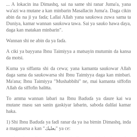
... A lokacin ina Dimashq, sai na same shi ranar Juma'a, yana
wa'azi wa mutane a kan minbarin Masallacin Juma'a. Daga cikin
abin da na ji ya fa
ɗ
a; Lallai Allah yana sau
ƙ
owa zuwa sama ta
Duniya, kamar wannan sau
ƙ
owa tawa. Sai ya sau
ƙ
o hawa
ɗ
aya,
daga kan matakan minbarin".
Wannan shi ne abin da ya fa
ɗ
a.
A ciki ya bayyana Ibnu Taimiyya a matsayin mutumin da kansa
da motsi.
Kuma ya siffanta shi da cewa; yana kamanta sau
ƙ
owar Allah
daga sama da sau
ƙ
owarsa shi Ibnu Taimiyya daga kan minbari.
Ma'ana; Ibnu Taimiyya "Mushabbihi" ne, mai kamanta siffofin
Allah da siffofin halitta.
To amma wannan labari na Ibnu Ba
ɗ
u
ɗ
a ya
ɗ
aure kai wa
mutane masu san sanin gaskiyar labarin, saboda dalilai kamar
haka.
1) Shi Ibnu Ba
ɗ
u
ɗ
a ya fa
ɗ
i ranar da ya isa birnin Dimashq, inda
a maganarsa a kan "
بعلبك
" ya ce: