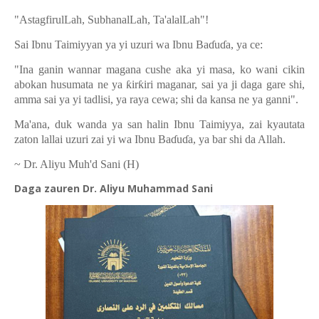
"AstagfirulLah, SubhanalLah, Ta'alalLah"!
Sai Ibnu Taimiyyan ya yi uzuri wa Ibnu Ba
ɗ
u
ɗ
a, ya ce:
"Ina ganin wannar magana cushe aka yi masa, ko wani cikin
abokan husumata ne ya
ƙ
ir
ƙ
iri maganar, sai ya ji daga gare shi,
amma sai ya yi tadlisi, ya raya cewa; shi da kansa ne ya ganni".
Ma'ana, duk wanda ya san halin Ibnu Taimiyya, zai kyautata
zaton lallai uzuri zai yi wa Ibnu Ba
ɗ
u
ɗ
a, ya bar shi da Allah.
~ Dr. Aliyu Muh'd Sani (H)
Daga zauren Dr. Aliyu Muhammad Sani