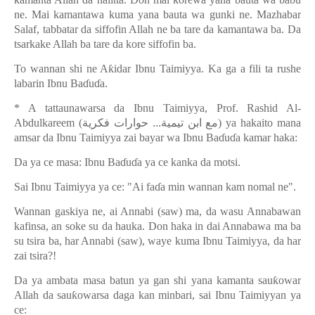
ne. Mai kamantawa kuma yana bauta wa gunki ne. Mazhabar
Salaf, tabbatar da siffofin Allah ne ba tare da kamantawa ba. Da
tsarkake Allah ba tare da kore siffofin ba.
To wannan shi ne A
ƙ
idar Ibnu Taimiyya. Ka ga a fili ta rushe
labarin Ibnu Ba
ɗ
u
ɗ
a.
* A tattaunawarsa da Ibnu Taimiyya, Prof. Rashid Al-
Abdulkareem (
مع ابن تيمية... حوارات فكرية
) ya hakaito mana
amsar da Ibnu Taimiyya zai bayar wa Ibnu Ba
ɗ
u
ɗ
a kamar haka:
Da ya ce masa: Ibnu Ba
ɗ
u
ɗ
a ya ce kanka da motsi.
Sai Ibnu Taimiyya ya ce: "Ai fa
ɗ
a min wannan kam nomal ne".
Wannan gaskiya ne, ai Annabi (saw) ma, da wasu Annabawan
kafinsa, an soke su da hauka. Don haka in dai Annabawa ma ba
su tsira ba, har Annabi (saw), waye kuma Ibnu Taimiyya, da har
zai tsira?!
Da ya ambata masa batun ya gan shi yana kamanta sau
ƙ
owar
Allah da sau
ƙ
owarsa daga kan minbari, sai Ibnu Taimiyyan ya
ce: