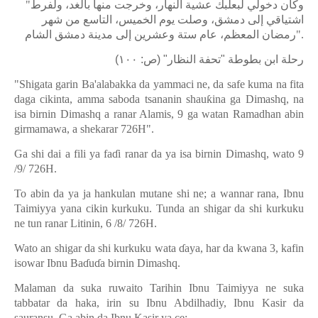
"
وكان دخولي لبعلبك عشية النهار، وخرجت منها بالغد، ولفرط
اشتياقي إلى دمشق، وصلت يوم الخميس، التاسع من شهر
رمضان المعظم، عام ستة وعشرين إلى مدينة دمشق الشام
".
رحلة ابن بطوطة "تحفة النظار" (ص: ١٠٠)
"Shigata garin Ba'alabakka da yammaci ne, da safe kuma na fita
daga cikinta, amma saboda tsananin shau
ƙ
ina ga Dimashq, na
isa birnin Dimashq a ranar Alamis, 9 ga watan Ramadhan abin
girmamawa, a shekarar 726H".
Ga shi dai a fili ya fa
ɗ
i ranar da ya isa birnin Dimashq, wato 9
/9/ 726H.
To abin da ya ja hankulan mutane shi ne; a wannar rana, Ibnu
Taimiyya yana cikin kurkuku. Tunda an shigar da shi kurkuku
ne tun ranar Litinin, 6 /8/ 726H.
Wato an shigar da shi kurkuku wata
ɗ
aya, har da kwana 3, kafin
isowar Ibnu Ba
ɗ
u
ɗ
a birnin Dimashq.
Malaman da suka ruwaito Tarihin Ibnu Taimiyya ne suka
tabbatar da haka, irin su Ibnu Abdilhadiy, Ibnu Kasir da
sauransu. Ga abin da Ibnu Kasir ya ce: