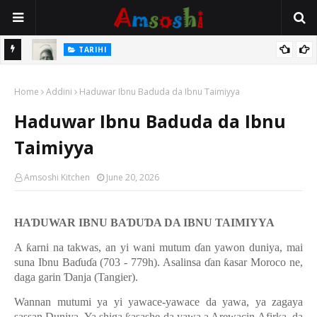
TARIHI
e Lawal
Danmadamin Sakkwato, Alhaji, Barista Hwanarabul Usman
Home
Usman Kure Bungudu
Addini
Haduwar Ibnu Baduda da Ibnu Taimiyya
Haduwar Ibnu Baduda da Ibnu
Taimiyya
Amsoshi Kitchen
June 20, 2026
HA
Ɗ
UWAR IBNU BA
Ɗ
U
Ɗ
A DA IBNU TAIMIYYA
A
ƙ
arni na takwas, an yi wani mutum
ɗ
an yawon duniya, mai
suna Ibnu Ba
ɗ
u
ɗ
a (703 - 779h). Asalinsa
ɗ
an
ƙ
asar Moroco ne,
daga garin
Ɗ
anja (Tangier).
Wannan mutumi ya yi yawace-yawace da yawa, ya zagaya
sassan Duniya. Ya shiga
asashe da yawa a Arewacin Afirka, da