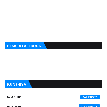
BI MU A FACEBOOK
ƘUNSHIYA
ABINCI
241
ADABI
2083