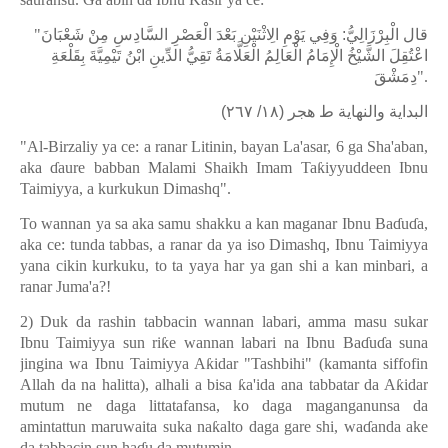
"
قال الْبِرْزَالِيُّ: وَفِي يَوْمِ الِاثْنَيْنِ بَعْدَ الْعَصْرِ السَّادِسِ مِنْ شَعْبَانَ
اعْتُقِلَ الشَّيْخُ الْإِمَامُ الْعَالِمُ الْعَلَّامَةُ تَقِيُّ الدِّينِ ابْنُ تَيْمِيَّةَ بِقَلْعَةِ
دِمَشْقَ
".
البداية والنهاية ط هجر (١٨/ ٢٦٧)
"Al-Birzaliy ya ce: a ranar Litinin, bayan La'asar, 6 ga Sha'aban,
aka
ɗ
aure babban Malami Shaikh Imam Ta
ƙ
iyyuddeen Ibnu
Taimiyya, a kurkukun Dimashq".
To wannan ya sa aka samu shakku a kan maganar Ibnu Ba
ɗ
u
ɗ
a,
aka ce: tunda tabbas, a ranar da ya iso Dimashq, Ibnu Taimiyya
yana cikin kurkuku, to ta yaya har ya gan shi a kan minbari, a
ranar Juma'a?!
2) Duk da rashin tabbacin wannan labari, amma masu sukar
Ibnu Taimiyya sun ri
ƙ
e wannan labari na Ibnu Ba
ɗ
u
ɗ
a suna
jingina wa Ibnu Taimiyya A
ƙ
idar "Tashbihi" (kamanta siffofin
Allah da na halitta), alhali a bisa
ƙ
a'ida ana tabbatar da A
ƙ
idar
mutum ne daga littatafansa, ko daga maganganunsa da
amintattun maruwaita suka na
ƙ
alto daga gare shi, wa
ɗ
anda ake
da tabbacin sun ha
ɗ
u da mutumin.