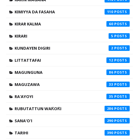
KIMIYYA DA FASAHA
110
KIRAR KALMA
60
KIRARI
5
KUNDAYEN DIGIRI
2
LITTATTAFAI
12
MAGUNGUNA
86
MAGUZAWA
33
RA'AYOYI
35
RUBUTATTUN WAƘOƘI
286
SANA'O'I
290
TARIHI
390