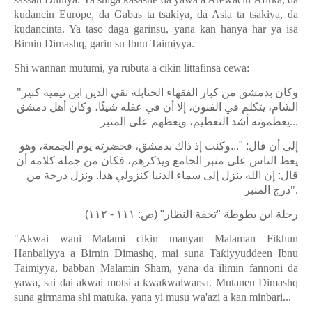
ƙ
kudancin Europe, da Gabas ta tsakiya, da Asia ta tsakiya, da
kudancinta. Ya taso daga garinsu, yana kan hanya har ya isa
Birnin Dimashq, garin su Ibnu Taimiyya.
Shi wannan mutumi, ya rubuta a cikin littafinsa cewa:
"
وكان بدمشق من كبار الفقهاء الحنابلة تقي الدين ابن تيمية كبير
الشام، يتكلم في الفنون، إلا أن في عقله شيئًا، وكان أهل دمشق
يعظمونه أشد التعظيم، ويعظهم على المنبر
...
إلى أن قال: "...وكنت إذ ذاك بدمشق، فحضرته يوم الجمعة، وهو
يعظ الناس على منبر الجامع ويذكرهم، فكان من جملة كلامه أن
قال: إن الله ينزل إلى سماء الدنيا كنزولي هذا. ونزل درجة من
درج المنبر
".
رحلة ابن بطوطة "تحفة النظار" (ص: ١١١ - ١١٢)
"Akwai wani Malami cikin manyan Malaman Fi
ƙ
hun
Hanbaliyya a Birnin Dimashq, mai suna Ta
ƙ
iyyuddeen Ibnu
Taimiyya, babban Malamin Sham, yana da ilimin fannoni da
yawa, sai dai akwai motsi a
ƙ
wa
ƙ
walwarsa. Mutanen Dimashq
suna girmama shi matu
ƙ
a, yana yi musu wa'azi a kan minbari...