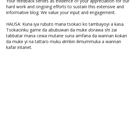
Your feedback serves as evidence of your appreciation for our
hard work and ongoing efforts to sustain this extensive and
informative blog. We value your input and engagement.
HAUSA: Kuna iya rubuto mana tsokaci ko tambayoyi a ƙasa.
Tsokacinku game da abubuwan da muke ɗorawa shi zai
tabbatar mana cewa mutane suna amfana da wannan ƙoƙari
da muke yi na tattaro muku ɗimbin ilimummuka a wannan
kafar intanet.