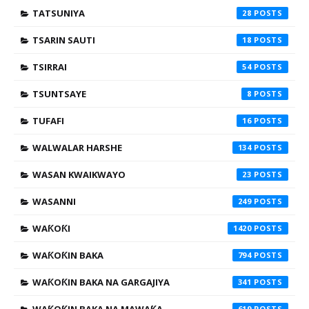
TATSUNIYA
28
TSARIN SAUTI
18
TSIRRAI
54
TSUNTSAYE
8
TUFAFI
16
WALWALAR HARSHE
134
WASAN KWAIKWAYO
23
WASANNI
249
WAƘOƘI
1420
WAƘOƘIN BAKA
794
WAƘOƘIN BAKA NA GARGAJIYA
341
619