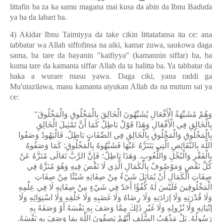
littafin ba za ka samu magana mai kusa da abin da Ibnu Ba
ɗ
u
ɗ
a
ya ba da labari ba.
4) A
ƙ
idar Ibnu Taimiyya da take cikin littatafansa ita ce: ana
tabbatar wa Allah siffofinsa na aiki, kamar zuwa, sau
ƙ
owa daga
sama, ba tare da bayanin "kaifiyya" (kamannin siffar) ba, ba
kuma tare da kamanta siffar Allah da ta halitta ba. Ya tabbatar da
haka a wurare masu yawa. Daga ciki, yana raddi ga
Mu'utazilawa, masu kamanta aiyukan Allah da na mutum sai ya
ce:
"
وَهُمْ مُشَبِّهَةُ الْأَفْعَالِ يُشَبِّهُونَ الْخَالِقَ بِالْمَخْلُوقِ وَالْمَخْلُوقَ
بِالْخَالِقِ فِي الْأَفْعَالِ وَهَذَا قَوْلٌ بَاطِلٌ كَمَا أَنَّ تَمْثِيلَ الْخَالِقِ
بِالْمَخْلُوقِ وَالْمَخْلُوقِ بِالْخَالِقِ فِي الصِّفَاتِ بَاطِلٌ. فَالْيَهُودُ وَصَفُوا
اللَّهَ بِالنَّقَائِصِ الَّتِي يَتَنَزَّهُ عَنْهَا فَشَبَّهُوهُ بِالْمَخْلُوقِ: كَمَا وَصَفُوهُ
بِالْفَقْرِ وَالْبُخْلِ وَاللُّغُوبِ. وَهَذَا بَاطِلٌ؛ فَإِنَّ الرَّبَّ تَعَالَى مُنَزَّهٌ عَنْ
كُلِّ نَقْصٍ وَمَوْصُوفٌ بِالْكَمَالِ الَّذِي لَا نَقْصَ فِيهِ وَهُوَ مُنَزَّهٌ فِي
صِفَاتِ الْكَمَالِ أَنْ يُمَاثِلَ شَيْءٌ مِنْ صِفَاتِهِ شَيْئًا مِنْ صِفَاتِ
الْمَخْلُوقِينَ فَلَيْسَ لَهُ كُفُؤًا أَحَدٌ فِي شَيْءٍ مِنْ صِفَاتِهِ لَا فِي عِلْمِهِ
وَلَا قُدْرَتِهِ وَلَا إرَادَتِهِ وَلَا رِضَاهُ وَلَا غَضَبِهِ وَلَا خَلْقِهِ وَلَا اسْتِوَائِهِ وَلَا
إتْيَانِهِ وَلَا نُزُولِهِ وَلَا غَيْرِ ذَلِكَ مِمَّا وَصَفَ بِهِ نَفْسَهُ أَوْ وَصَفَهُ بِهِ
رَسُولُهُ. بَلْ مَذْهَبُ السَّلَفِ أَنَّهُمْ يَصِفُونَ اللَّهَ بِمَا وَصَفَ بِهِ نَفْسَهُ.