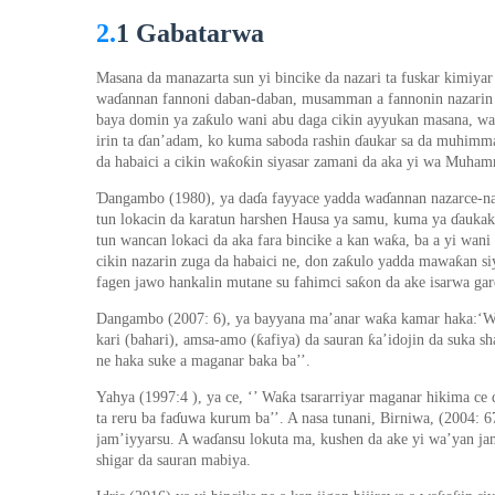
2.
1
Gabatarwa
Masana da manazarta sun yi bincike da nazari ta fuskar kimiya
wa
ɗ
annan fannoni daban-daban,
musamman a fannonin nazarin
ƙ
baya domin ya za
ulo wani abu daga cikin ayyukan masana, wa
irin ta
ɗ
an’adam, ko kuma saboda rashin
ɗ
aukar sa da muhimm
ƙ
ƙ
da habaici a cikin wa
o
in siyasar zamani da aka yi wa Muha
Ɗ
angambo (1980)
,
ya da
ɗ
a fayyace yadda wa
ɗ
annan nazarce-n
tun lokacin da karatun harshen Hausa ya samu, kuma ya
ɗ
aukak
ƙ
tun wancan lokaci da aka fara bincike a kan wa
a, ba a yi wani
ƙ
ƙ
cikin nazarin zuga da habaici ne, don za
ulo yadda mawa
an s
ƙ
fagen jawo hankalin mutane su fahimci sa
on da ake isarwa ga
ƙ
Dangambo (2007: 6), ya bayyana ma’anar wa
a kamar haka:‘
ƙ
ƙ
kari (bahari), amsa-amo (
afiya) da sauran
a
’
idojin da suka sh
ne haka suke a maganar baka ba’’.
ƙ
Yahya (1997:4 ), ya ce, ‘’ Wa
a tsararriyar maganar hikima ce 
ta reru ba fa
ɗ
uwa kurum ba’’. A nasa tunani, Birniwa, (2004: 
jam
’
iyyarsu. A wa
ɗ
ansu lokuta ma, kushen da ake yi wa’yan ja
shigar da sauran mabiya.