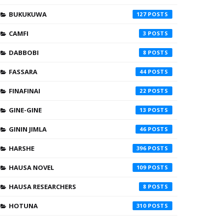
BUKUKUWA
127
CAMFI
3
DABBOBI
8
FASSARA
44
FINAFINAI
22
GINE-GINE
13
GININ JIMLA
46
HARSHE
396
HAUSA NOVEL
109
HAUSA RESEARCHERS
8
HOTUNA
310