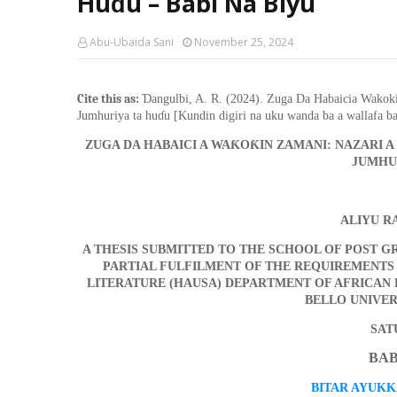
Huɗu – Babi Na Biyu
Abu-Ubaida Sani
November 25, 2024
Cite this as:
Ɗ
angulbi, A. R. (2024). Zuga Da Habaicia Wakok
Jumhuriya ta hu
ɗ
u [Kundin digiri na uku wanda ba a wallafa ba
Ƙ
Ƙ
ZUGA DA HABAICI A WA
O
IN ZAMANI: NAZARI 
JUMHU
ALIYU R
A THESIS SUBMITTED TO THE SCHOOL OF POST G
PARTIAL FULFILMENT OF THE REQUIREMENTS
LITERATURE (HAUSA) DEPARTMENT OF A
F
RICAN 
BELLO UNIVERS
SAT
BAB
BITAR AYUK