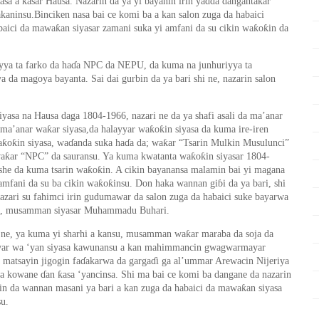
ƙ
yasa a
asar Hausa. Nazari
n
da ya yi bayanin irin yadda dangantakar
akaninsu.Binciken nasa bai ce komi ba a kan
salon zuga da habaici
ƙ
ƙ
ƙ
baici da mawa
an siyas
a
r zamani suka yi amfani da su cikin wa
o
in da
ya ta farko da ha
ɗ
a NPC da NEPU, da kuma na j
u
nhuriyya ta
a da magoya bayanta. Sai dai gurbin da ya bari shi ne, nazarin salon
siyasa na Hausa daga 1804-1966, nazari ne da ya shafi asali da ma’anar
ƙ
ƙ
ƙ
 ma’anar wa
ar siyasa,da halayyar wa
o
in siyasa da kuma ire-iren
ƙ
ƙ
ƙ
a
o
in siyasa, wa
ɗ
anda suka ha
ɗ
a da; wa
ar “Tsarin Mulkin Musulunci”
ƙ
ƙ
ƙ
wa
ar “NPC” da sauransu. Ya kuma kwatanta wa
o
in siyasar 1804-
ƙ
ƙ
rshe da kuma tsarin wa
o
in. A cikin bayanansa malamin bai yi magana
ƙ
ƙ
amfani da su ba cikin wa
o
insu. Don haka wannan gi
ɓ
i da ya bari, shi
zari su fahimci irin gudumawar da salon zuga da habaici suke bayarwa
ani, musamman siyasar Muhammadu Buhari.
ƙ
 ne, ya kuma yi sharhi a kansu, musamman wa
ar maraba da soja da
wayar wa ‘yan siyasa kawunansu a kan mahimmancin gwagwarmayar
a matsayin jigogin fa
ɗ
akarwa da garga
ɗ
i ga al’ummar Arewacin Nijeriya
ƙ
wa kowane
ɗ
an
asa ‘yancinsa. Shi ma bai ce komi ba dangane da nazarin
ƙ
in da wannan masani ya bari a kan zuga da habaici da mawa
an siyasa
su.