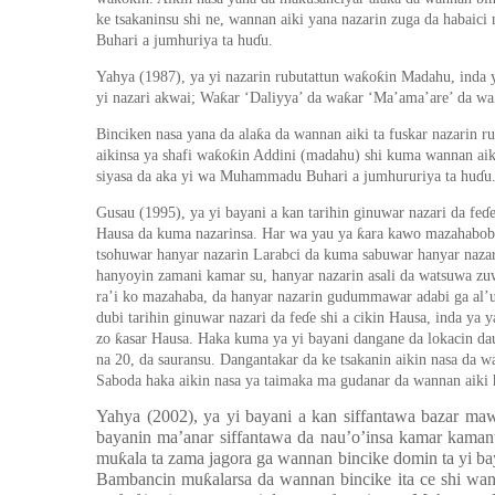
ke tsakaninsu shi ne, wannan aiki yana nazarin zuga da habaici
Buhari a jumhuriya ta hu
ɗ
u.
ƙ
ƙ
Yahya (1987), ya yi nazarin rubutattun wa
o
in Madahu, inda 
ƙ
ƙ
yi nazari akwai; Wa
ar
‘
Daliyya
’
da wa
ar
‘
Ma
’
ama
’
are
’
da wa
ƙ
Binciken nasa yana da ala
a da wannan aiki ta fuskar nazarin r
ƙ
ƙ
aikinsa ya shafi wa
o
in Addini (madahu) shi kuma wannan aikin
siyasa da aka yi wa Muhammadu Buhari a jumhururiya ta hu
ɗ
u
Gusau (1995),
ya yi bayani a kan tarihin ginuwar nazari da fe
ɗ
ƙ
Hausa da kuma nazarinsa. Har wa yau ya
ara kawo mazahabobi 
tsohuwar hanyar nazarin Larabci da kuma sabuwar hanyar naza
hanyoyin zamani kamar su, hanyar nazarin asali da watsuwa zuwa
ra’i ko mazahaba, da hanyar nazarin gudummawar adabi ga al’
dubi tarihin ginuwar nazari da fe
ɗ
e shi a cikin Hausa, inda ya
ƙ
zo
asar Hausa. Haka kuma ya yi bayani dangane da lokacin d
na 20, da sauransu. Dangantakar da ke tsakanin aikin nasa da 
Saboda haka aikin nasa ya taimaka ma gudanar da wannan aiki 
Yahya (2002), ya yi bayani a kan siffantawa bazar ma
bayanin ma
’
anar siffantawa da nau
’
o
’
insa kamar kaman
mu
ƙ
ala ta zama jagora ga wannan bincike domin ta yi ba
Bambancin mu
ƙ
alarsa da wannan bincike ita ce shi wa