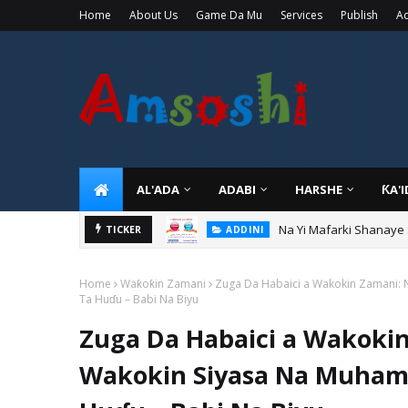
Home
About Us
Game Da Mu
Services
Publish
Ad
AL'ADA
ADABI
HARSHE
ƘA'
Na Yi Mafarki Shanaye
ADDINI
Na Yi Mafarki Ana Bikin
TICKER
ADDINI
Home
Waƙoƙin Zamani
Zuga Da Habaici a Wakokin Zamani: 
Ta Huɗu – Babi Na Biyu
Zuga Da Habaici a Wakokin
Wakokin Siyasa Na Muham