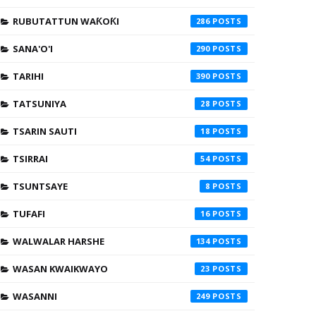
RUBUTATTUN WAƘOƘI
286
SANA'O'I
290
TARIHI
390
TATSUNIYA
28
TSARIN SAUTI
18
TSIRRAI
54
TSUNTSAYE
8
TUFAFI
16
WALWALAR HARSHE
134
WASAN KWAIKWAYO
23
WASANNI
249