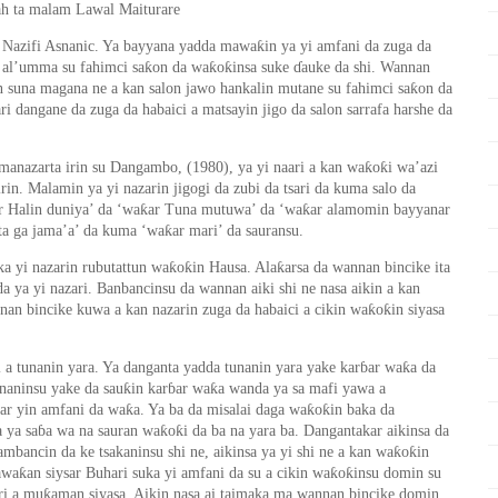
ah ta malam Lawal Maiturare
ƙ
ri Nazifi Asnanic. Ya bayyana yadda mawa
in ya yi amfani da zuga da
ƙ
ƙ
ƙ
n al’umma su fahimci sa
on da wa
o
insa suke
ɗ
auke da
s
hi.
Wannan
ƙ
suna magana ne a kan salon jawo hankalin mutane su fahimci sa
on da
ri dangane da zuga da habaici a matsayin jigo da salon sarrafa harshe da
ƙ
ƙ
manazarta irin su Dangambo, (1980), ya yi naari a kan wa
o
i wa
’
azi
irin. Malamin ya yi nazarin jigogi da zubi da tsari da kuma salo da
ƙ
ƙ
r Halin duniya
’
da
‘
wa
ar Tuna mutuwa
’
da
‘
wa
ar alamomin bayyanar
ƙ
ta ga jama
’
a
’
da kuma
‘
wa
ar mari
’
da sauransu.
ƙ
ƙ
ƙ
ka yi nazarin rubutattun wa
o
in Hausa. Ala
arsa da wannan bincike ita
da ya yi nazari. Banbancinsu da wannan aiki shi ne nasa aikin a kan
ƙ
ƙ
nan bincike kuwa a kan nazarin zuga da habaici a cikin wa
o
in siyasa
ƙ
ri a tunanin yara. Ya danganta yadda tunanin yara yake kar
ɓ
ar wa
a da
ƙ
ƙ
naninsu yake da sau
in kar
ɓ
ar wa
a wanda ya sa mafi yawa a
ƙ
ƙ
ƙ
yar yin amfani da wa
a. Ya ba da misalai daga wa
o
in baka da
ƙ
ƙ
a ya sa
ɓ
a wa na sauran wa
o
i da ba na yara ba. Dangantakar aikinsa da
ƙ
ƙ
bambancin da ke tsakaninsu shi ne, aikinsa ya yi shi ne a kan wa
o
in
ƙ
ƙ
ƙ
awa
an siysar Buhari suka yi amfani da su a cikin wa
o
insu domin su
ƙ
ri a mu
aman siyasa. Aikin nasa ai taimaka ma wannan bincike domin