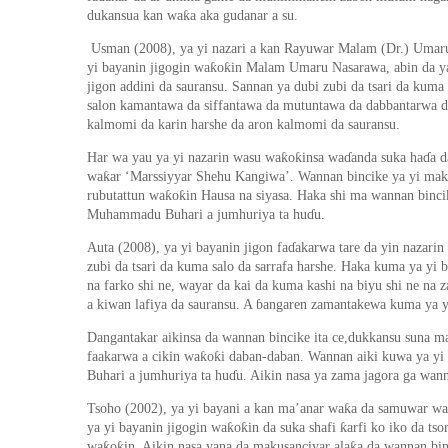
ƙ
dukansua kan wa
a aka gudanar a su.
Usman (2008),
ya yi nazari a kan Rayuwar Malam (Dr.) Uma
ƙ
ƙ
yi bayanin jigogin wa
o
in Malam Umaru Nasarawa, abin da ya s
jigon addini da sauransu. Sannan ya dubi zubi da tsari da kuma 
salon kamantawa da siffantawa da mutuntawa da dabbantarwa d
kalmomi da karin harshe da aron kalmomi da sauransu.
ƙ
ƙ
Har wa yau ya yi nazarin wasu wa
o
insa wa
ɗ
anda suka ha
ɗ
a d
ƙ
wa
ar
‘
Marssiyyar Shehu Kangiwa
’
. Wannan bincike ya yi mak
ƙ
ƙ
rubutattun wa
o
in Hausa na siyasa. Haka shi ma wannan bincik
Muhammadu Buhari a jumhuriya ta hu
ɗ
u.
Auta (2008), ya yi bayanin jigon fa
ɗ
akarwa tare da yin nazarin
zubi da tsari da kuma salo da sarrafa harshe. Haka kuma ya yi
na farko shi ne, wayar da kai da kuma kashi na biyu shi ne na 
a kiwan lafiya da sauransu. A
ɓ
angaren zamantakewa kuma ya yi 
Dangantakar aikinsa da wannan bincike ita ce,dukkansu suna m
ƙ
ƙ
faakarwa a cikin wa
o
i daban-daban. Wannan aiki kuwa ya yi 
Buhari a jumhuriya ta hu
ɗ
u. Aikin nasa ya zama jagora ga wann
ƙ
Tsoho (2002), ya yi bayani a kan ma’anar wa
a da samuwar wa
ƙ
ƙ
ƙ
ya yi bayanin jigogin wa
o
in da suka shafi
arfi ko iko da ts
ƙ
ƙ
ƙ
wa
o
in. Aikin nasa yana da makusanciyar ala
a da wannan bin