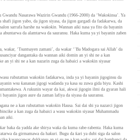
ƙ
ƙ
ru Gwandu Nasarawa Wazirin Gwandu (1966-2000) da ‘Wa
o
insa
’
. Ya
hafi jigon yabo, da jigon siyasa, da jigon garga
ɗ
i da fa
ɗ
akarwa, da
ƙ
ƙ
salon sarrafa harshe na wa
o
in. Wannan aiki nasa ya fito da bayanin
a abuntarwa da alamtarwa da sauransu. Haka kuma ya yi bayanin za
ɓ
en
ƙ
ƙ
a, wa
ar,
‘
Tsuntsayen zamani
’
, da wa
ar
‘’
Ba Madogara sai Allah
’
da
usanciyar dangantaka da wannan aiki domin an yi shi ne a kan
ƙ
ƙ
e an yi shi ne a kan nazarin zuga da habaici a wa
o
in siyasar
ƙ
ƙ
 wasu rubutattun wa
o
in fa
ɗ
akarwa, inda ya yi bayanin jigoginsu da
ƙ
 bayanin wsu
ananan jigogi wa
ɗ
anda ya kasa su zuwa gida biyu. Kashi
zamantakewa. A rukunin wayar da kai, akwai jigogin ilmi da gyaran hali
bayanin jigon aure da zaman lafiya da siyasa da sauransu.
ƙ
ƙ
agana ne a kan rubutattun wa
o
in Hausa. Sai dai shi ya nazarci jigon
ƙ
ƙ
bincike a kan zuga da habaici a wasu wa
o
in siyasar Muhammadu
an aiki.
ƙ
ƙ
ar baka da yadda ake shirya wa
a da kuma rabe-rabenta. Haka kuma
ƙ
ƙ
oratarwa da girmamawa da ha
uri. Bugu da
ari ya dubi siga da salon
ƙ
cike kasanccewar dukkansu an yi su ne a kan wa
a; sai dai bambanci da