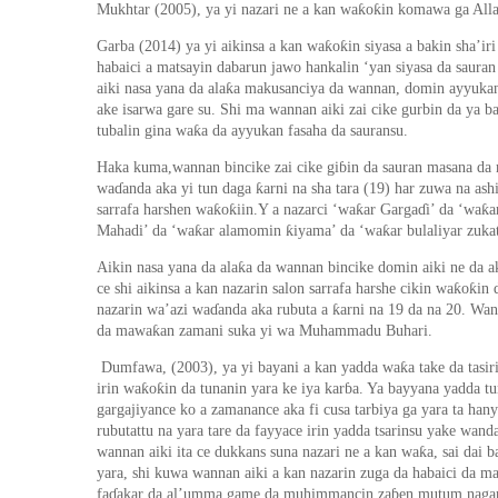
ƙ
ƙ
Mukhtar (2005), ya yi nazari ne a kan wa
o
in komawa ga All
ƙ
ƙ
Garba (2014) ya yi aikinsa a kan wa
o
in siyasa a bakin sha’i
habaici a matsayin dabarun jawo hankalin ‘yan siyasa da saura
ƙ
aiki nasa yana da ala
a makusanciya da wannan, domin ayyukan 
ake isarwa gare su.
Shi ma
w
annan aiki zai
cike gurbin da ya ba
ƙ
tubalin gina wa
a da ayyukan fasaha da sauransu.
Haka kuma,wannan bincike zai cike gi
ɓ
in da sauran masana da 
ƙ
wa
ɗ
anda aka yi tun daga
arni na sha tara (19) har zuwa na ash
ƙ
ƙ
ƙ
ƙ
sarrafa harshen wa
o
iin.Y a nazarci
‘
wa
ar Garga
ɗ
i’ da ‘wa
a
ƙ
ƙ
ƙ
Mahadi
’
da
‘
wa
ar alamomin
iyama
’
da
‘
wa
ar bulaliyar zuka
ƙ
Aikin nasa yana da ala
a da wannan bincike domin aiki ne da a
ƙ
ƙ
ce shi aikinsa a kan nazarin salon sarrafa harshe cikin wa
o
in 
ƙ
nazarin wa
’
azi wa
ɗ
anda aka rubuta a
arni na 19 da na 20. Wan
ƙ
da mawa
an zamani suka yi wa Muhammadu Buhari.
ƙ
Dumfawa, (200
3
),
ya yi bayani a kan yadda wa
a take da tasi
ƙ
ƙ
irin wa
o
in da tunanin yara ke iya kar
ɓ
a. Ya bayyana yadda tu
gargajiyance ko a zamanance aka fi cusa tarbiya ga yara ta han
rubutattu na yara tare da fayyace irin yadda tsarinsu yake wand
ƙ
wannan aiki ita ce dukkans suna nazari ne a kan wa
a, sai dai 
yara, shi kuwa wannan aiki a kan nazarin zuga da habaici da m
fa
ɗ
akar da al’umma game da muhimmancin za
ɓ
en mutum naga