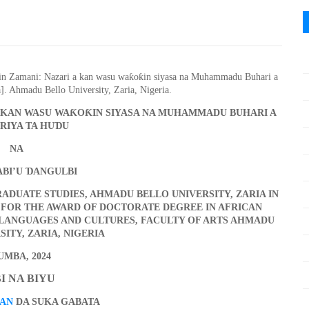
ƙ
ƙ
in Zamani: Nazari a kan wasu wa
o
in siyasa na Muhammadu Buhari a
]. Ahmadu Bello University, Zaria, Nigeria.
Ƙ
Ƙ
A KAN WASU WA
O
IN SIYASA NA MUHAMMADU BUHARI A
Ɗ
RIYA TA HU
U
NA
Ɗ
ABI’U
ANGULBI
RADUATE STUDIES, AH
M
ADU BELLO UNIVERSITY, ZARIA IN
 FOR THE AWARD OF DOCTORATE DEGREE IN AFRICAN
LANGUAGES AND CULTURES, FACULTY OF ARTS AHMADU
ITY, ZARIA, NIGERIA
UMBA
, 2024
I
NA
BIYU
KAN
DA SUKA GA
B
ATA