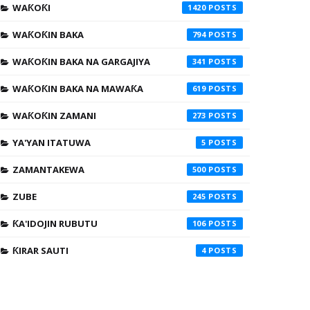
WAƘOƘI
1420
WAƘOƘIN BAKA
794
WAƘOƘIN BAKA NA GARGAJIYA
341
WAƘOƘIN BAKA NA MAWAƘA
619
WAƘOƘIN ZAMANI
273
YA'YAN ITATUWA
5
ZAMANTAKEWA
500
ZUBE
245
ƘA'IDOJIN RUBUTU
106
ƘIRAR SAUTI
4