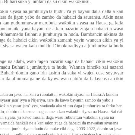
 Buhari suka yi amfani da su cikin wa
ƙ
o
ƙ
insu.
ko
ƙ
in siyasa na jumhuriya ta hu
ɗ
u. Ya yi bayani dalla-dalla a kan
kara da jigon yabo da zambo da habaici
da sauransu
. Aikin nasa
ne a kan gudummuwar marubuta wa
ƙ
o
ƙ
in siyasa na Hausa ga kafa
annan aiki yana bayani ne a kan nazarin zuga a habaici a wasu
 Muhammadu Buhari a jumhuriya ta hu
ɗ
u. Bambancin aikinsa da
zuga da habaici cikin wa
ƙ
o
ƙ
in zamani; yayin wancan aikin ya yi
a siyasa wajen kafa mulkin Dimokura
ɗ
iyya a jumhuriya ta hu
ɗ
u
age na adabi, wato fagen nazarin zuga da habaici cikin wa
ƙ
o
ƙ
in
madu Buhari a jumhuriya ta hu
ɗ
u. Wannan bincike zai nazarci
uhari; domin gano irin tasirin da suka yi wajen cusa soyayyar
kar da al’umma game da kyawawan
ɗ
abi’u da halayensa a cikin
ƙ
ƙ
dabarun jawo hankali a rubutattun wa
o
in siyasa na Hausa.A kundin
siyasar jam’iyya a Nijeriya, tare da kawo bayanin zambo da yabo a
ƙ
ƙ
o
in siyasar jam’iyya, wa
ɗ
anda aka yi tun daga jumhuriya ta farko har
ƙ
ƙ
kin
,
domin duk
a
suna
m
agana ne a kan wa
o
in siyasa na Hausa. Sai dai
ƙ
ƙ
ƙ
in siyasa, ya kawo misalai daga wasu rubutattun wa
o
in siyasa na
ƙ
n
ya
maida hankali ne a kan salon zuga da habaici da mawa
an siyas
ana
wannan j
u
mhuriya ta hu
ɗ
u da muke ciki
daga 2003-2022, domin su jawo
agari a mulkin siyasa wanda yin haka zai kawo cigaban kasa da zaman