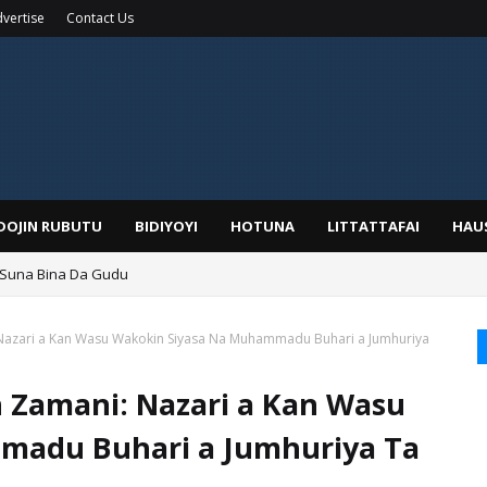
vertise
Contact Us
IDOJIN RUBUTU
BIDIYOYI
HOTUNA
LITTATTAFAI
HAU
 Suna Bina Da Gudu
a, Kafin A Daura Aure Sai Na Farka
Nazari a Kan Wasu Wakokin Siyasa Na Muhammadu Buhari a Jumhuriya
 Zamani: Nazari a Kan Wasu
madu Buhari a Jumhuriya Ta