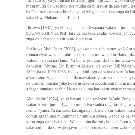
ƙ
ƙ
Idris (2016) ya yi bincike ne a kan jigon bijirewa a wa
o
in si
masu mulki da wa
ɗ
anda ake mulka da bijirewar da ake samu ts
ba.Don haka wannan bincike
ya
yi Magana ne a kan zuga da ha
suka yi waMuhammadu Buhari.
ƙ
ƙ
Birniwa [1987], ya yi magana a kan kwatanta wa
o
in j
u
mhuriy
ƙ
biyu.Wato,NPN da PRP, tare da bayyana a
idar kowace jam’iyy
ƙ
ƙ
zuga da habaici a cikin wa
o
in siyasa.
ƙ
ƙ
ƙ
Shi kuwa Abdul
adir [2008], ya kwatanta rubutattun wa
o
in 
ƙ
ƙ
ƙ
rubutacciyar wa
a da rabe-raben rubutattun wa
o
in Hausa, da
ƙ
ƙ
wa
o
in siyasa na Hausa. Ya kuma yi nazari da sharhin wasu w
ƙ
ƙ
ƙ
da wa
ar “Murnar Cin Birnin Al
alawa” da wa
ar “NEPU da 
1899
,
da na 1900-1966, inda ya dubi jigo da salo da sarrafa ha
ƙ
a kan
salon
zuga da habaici da mawa
ansiyasar zamani suka yi 
ƙ
ƙ
ne wannan bincike yake
o
arin cik
e
wa saboda amfanin masu na
ƙ
a fagen bun
asa adabin Hausa da kuma harkokin siyasar zam
ƙ
ƙ
ƙ
Abdul
adir [1974], ya yi bayani a kan wa
o
in Sa’adu Zungur
ƙ
wa
ar Arewa j
u
mhuriyya ko mulukiya wadda ta yi tasiri ga 
ƙ
ƙ
ƙ
neman ‘yanci.Ya dai sassa
r
a zuga da habaici cikin wa
o
insa 
domin su fahimci muhimmancin mulkin siyasa, wanda ke bai 
salon
zuga da habaici ba. Wannan bincike
zai
cike katafaren gi
ɓ
ƙ
ƙ
suke amfani da su wajen jawo hankalin masu sauraren wa
o
in