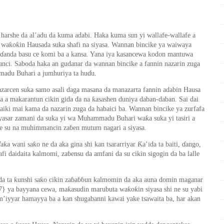
r harshe da al’adu da kuma adabi. Haka kuma sun yi wallafe-wallafe a
ƙ
ƙ
 wa
o
in Hausada
suka shafi
na siyasa. Wannan bincike ya waiwaya
ɗ
anda basu ce komi ba a kansa. Yana iya kasancewa kodon mantuwa
anci.
Saboda haka an gudanar da w
annan
bincike a
fanni
n
nazarin
zuga
mmadu Buhari
a jumhuriya ta hu
ɗ
u
.
azarcen suka samo asali daga masana da manazarta fannin adabin Hausa
ƙ
a a makarantun cikin gida da na
asashen duniya daban-daban. Sai dai
 aiki mai kama da nazarin zuga da
habaici ba.
Wannan bincike ya zurfafa
ƙ
iyasar zamani da suka yi wa Muhammadu Buhari wa
a suka yi tasiri a
re su na muhimmancin za
ɓ
en mutum nagari a siyasa.
ƙ
ƙ
Ƙ
Wa
a wani sa
o ne da aka gina shi kan tsararriyar
a’ida ta baiti,
ɗ
ango,
afi daidaita kalmomi, za
ɓ
ensu da amfani da su cikin sigogin da ba lalle
ƙ
ƙ
da ta
unshi sa
o cikin za
ɓ
a
ɓɓ
un kalmomin da aka auna domin maganar
ƙ
ƙ
ƙ
67} ya bayyana cewa, ma
asudin marubuta wa
o
in siyasa shi ne su yabi
m’iyyar hamayya ba a kan shugabanni kawai yake tsawaita ba, har akan