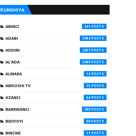
ƘUNSHIYA
ABINCI
241
ADABI
2084
ADDINI
2657
AL'ADA
2080
ALMARA
12
AMSOSHI TV
15
AZANCI
64
BARKWANCI
280
BIDIYOYI
60
BINCIKE
11