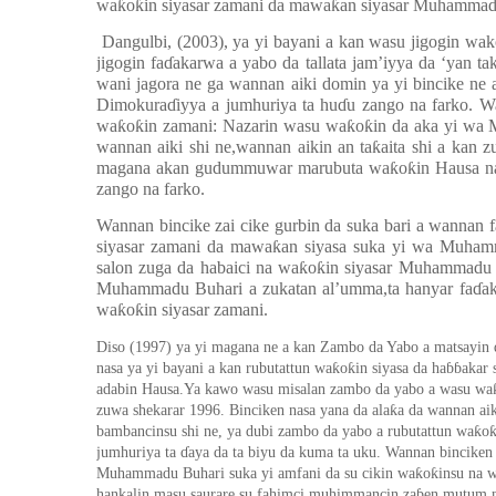
wa
ƙ
o
ƙ
in siyasar zamani da mawa
ƙ
an siyasar Muhammadu
Dangulbi, (2003)
, ya yi bayani a kan wasu jigogin wa
jigogin fa
ɗ
akarwa a yabo da tallata jam’iyya da ‘yan ta
wani jagora ne ga wannan aiki domin ya yi bincike 
Dimokura
ɗ
iyya a jumhuriya ta hu
ɗ
u zango na farko. W
wa
ƙ
o
ƙ
in zamani: Nazarin wasu wa
ƙ
o
ƙ
in da aka yi wa
wannan aiki shi ne,wannan aikin an ta
ƙ
aita shi a kan 
magana akan gudummuwar marubuta wa
ƙ
o
ƙ
in Hausa n
zango na farko.
Wannan bincike zai cike gurbin da suka bari a wannan f
siyasar zamani da mawa
ƙ
an siyasa suka yi wa Muham
salon zuga da habaici na wa
ƙ
o
ƙ
in siyasar Muhammadu B
Muhammadu Buhari a zukatan al’umma,ta hanyar fa
ɗ
a
wa
ƙ
o
ƙ
in siyasar zamani.
Diso (1997) ya yi magana ne a kan Zambo da Yabo a matsayin 
ƙ
ƙ
nasa ya yi bayani a kan rubutattun wa
o
in siyasa da ha
ɓɓ
akar 
adabin Hausa.Ya kawo wasu misalan zambo da yabo a wasu wa
ƙ
zuwa shekarar 1996.
Binciken nasa yana da ala
a da
wannan
ai
ƙ
bambancinsu shi ne, ya dubi zambo da yabo a rubutattun wa
o
j
u
mhuriya ta
ɗ
aya da ta biyu da kuma ta uku.
Wannan
bincike
ƙ
ƙ
Muhammadu Buhari suka yi amfani da su cikin wa
o
insu na 
hankalin masu saurare su fahimci muhimmancin za
ɓ
en mutum n