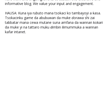
informative blog. We value your input and engagement.
HAUSA: Kuna iya rubuto mana tsokaci ko tambayoyi a ƙasa.
Tsokacinku game da abubuwan da muke ɗorawa shi zai
tabbatar mana cewa mutane suna amfana da wannan ƙoƙari
da muke yi na tattaro muku ɗimbin ilimummuka a wannan
kafar intanet.