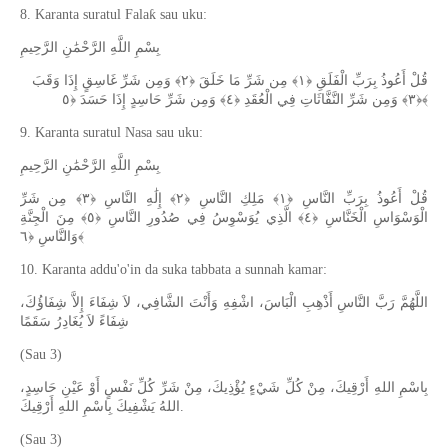
8. Karanta suratul Falaƙ sau uku:
بِسْمِ اللَّهِ الرَّحْمَٰنِ الرَّحِيمِ
قُلْ أَعُوذُ بِرَبِّ الْفَلَقِ ﴿١﴾ مِن شَرِّ مَا خَلَقَ ﴿٢﴾ وَمِن شَرِّ غَاسِقٍ إِذَا وَقَبَ
﴿٣﴾ وَمِن شَرِّ النَّفَّاثَاتِ فِي الْعُقَدِ ﴿٤﴾ وَمِن شَرِّ حَاسِدٍ إِذَا حَسَدَ ﴿٥﴾
9. Karanta suratul Nasa sau uku:
بِسْمِ اللَّهِ الرَّحْمَٰنِ الرَّحِيمِ
قُلْ أَعُوذُ بِرَبِّ النَّاسِ ﴿١﴾ مَلِكِ النَّاسِ ﴿٢﴾ إِلَٰهِ النَّاسِ ﴿٣﴾ مِن شَرِّ
الْوَسْوَاسِ الْخَنَّاسِ ﴿٤﴾ الَّذِي يُوَسْوِسُ فِي صُدُورِ النَّاسِ ﴿٥﴾ مِنَ الْجِنَّةِ
وَالنَّاسِ ﴿٦﴾
10. Karanta addu'o'in da suka tabbata a sunnah kamar:
اللَّهُمَّ رَبَّ النَّاسِ أَذْهِبِ الْبَاسَ، اشْفِهِ وَأَنْتَ الشَّافِي، لاَ شِفَاءَ إِلاَّ شِفَاؤُكَ،
شِفَاءً لاَ يُغَادِرُ سَقَمًا
(Sau 3)
بِاسْمِ اللهِ أَرْقِيكَ، مِنْ كُلِّ شَيْءٍ يُؤْذِيكَ، مِنْ شَرِّ كُلِّ نَفْسٍ أَوْ عَيْنِ حَاسِدٍ،
اللهُ يَشْفِيكَ بِاسْمِ اللهِ أَرْقِيكَ.
(Sau 3)