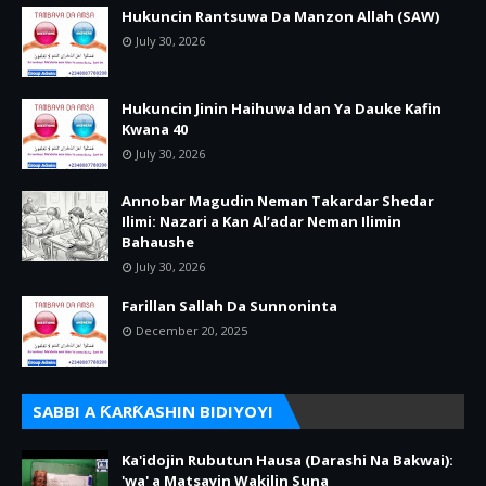
Hukuncin Rantsuwa Da Manzon Allah (SAW)
July 30, 2026
Hukuncin Jinin Haihuwa Idan Ya Dauke Kafin
Kwana 40
July 30, 2026
Annobar Magudin Neman Takardar Shedar
Ilimi: Nazari a Kan Al’adar Neman Ilimin
Bahaushe
July 30, 2026
Farillan Sallah Da Sunnoninta
December 20, 2025
SABBI A ƘARƘASHIN BIDIYOYI
Ka'idojin Rubutun Hausa (Darashi Na Bakwai):
'wa' a Matsayin Wakilin Suna