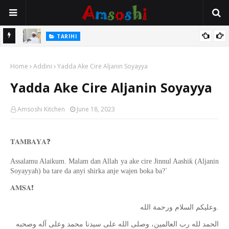
Na Mata
TARIHI
Sarkin Gummi Na Sha Biyar: Sarkin Mafaran Gummi Justice Lawal
Home
Hassan
Addini
Yadda Ake Cire Aljanin Soyayya
Yadda Ake Cire Aljanin Soyayya
Amsoshi Kitchen
June 18, 2023
𝐓𝐀𝐌𝐁𝐀𝐘𝐀
❓
Assalamu Alaikum. Malam dan Allah ya ake cire Jinnul Aashiƙ (Aljanin
Soyayyah) ba tare da anyi shirka anje wajen boka ba?`
𝐀𝐌𝐒𝐀
❗️
ﻭﻋﻠﻴﻜﻢ ﺍﻟﺴﻼﻡ ﻭﺭﺣﻤﺔ ﺍﻟﻠﻪ.
ﺍﻟﺤﻤﺪ ﻟﻠﻪ ﺭﺏ ﺍﻟﻌﺎﻟﻤﻴﻦ، ﻭﺻﻠﻰ ﺍﻟﻠﻪ ﻋﻠﻰ ﺳﻴﺪﻧﺎ ﻣﺤﻤﺪ ﻭﻋﻠﻰ ﺁﻟﻪ ﻭﺻﺤﺒﻪ