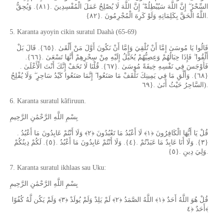
السِّحْرُ ۖ إِنَّ اللَّهَ سَيُبْطِلُهُ ۖ إِنَّ اللَّهَ لَا يُصْلِحُ عَمَلَ الْمُفْسِدِينَ .{٨١}. وَيُحِقُّ
اللَّهُ الْحَقَّ بِكَلِمَاتِهِ وَلَوْ كَرِهَ الْمُجْرِمُونَ .{٨٢}.
5. Karanta ayoyin cikin suratul Daahà (65-69)
قَالُوا يَا مُوسَىٰ إِمَّا أَنْ تُلْقِيَ وَإِمَّا أَنْ نَكُونَ أَوَّلَ مَنْ أَلْقَىٰ .{٦٥}. قَالَ بَلْ
أَلْقُوا ۖ فَإِذَا حِبَالُهُمْ وَعِصِيُّهُمْ يُخَيَّلُ إِلَيْهِ مِنْ سِحْرِهِمْ أَنَّهَا تَسْعَىٰ .{٦٦}.
فَأَوْجَسَ فِي نَفْسِهِ خِيفَةً مُوسَىٰ .{٦٧}. قُلْنَا لَا تَخَفْ إِنَّكَ أَنْتَ الْأَعْلَىٰ .
{٦٨}. وَأَلْقِ مَا فِي يَمِينِكَ تَلْقَفْ مَا صَنَعُوا ۖ إِنَّمَا صَنَعُوا كَيْدُ سَاحِرٍ ۖ وَلَا يُفْلِحُ
السَّاحِرُ حَيْثُ أَتَىٰ .{٦٩).
6. Karanta suratul kãfiruun.
بِسْمِ اللَّهِ الرَّحْمَٰنِ الرَّحِيمِ
قُلْ يَا أَيُّهَا الْكَافِرُونَ ﴿١﴾ لَا أَعْبُدُ مَا تَعْبُدُونَ ﴿٢﴾ وَلَا أَنْتُمْ عَابِدُونَ مَا أَعْبُدُ .
{٣}. وَلَا أَنَا عَابِدٌ مَا عَبَدْتُمْ .{٤}. وَلَا أَنْتُمْ عَابِدُونَ مَا أَعْبُدُ .{٥}. لَكُمْ دِينُكُمْ
وَلِيَ دِينِ .{٥}.
7. Karanta suratul ikhlaas sau Uku:
بِسْمِ اللَّهِ الرَّحْمَٰنِ الرَّحِيمِ
قُلْ هُوَ اللَّهُ أَحَدٌ ﴿١﴾ اللَّهُ الصَّمَدُ ﴿٢﴾ لَمْ يَلِدْ وَلَمْ يُولَدْ ﴿٣﴾ وَلَمْ يَكُن لَّهُ كُفُوًا
أَحَدٌ ﴿٤﴾