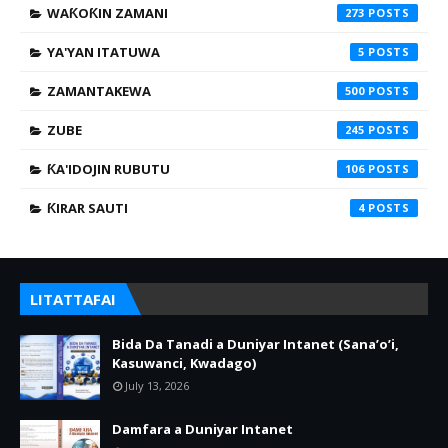
WAƘOƘIN ZAMANI
273
YA'YAN ITATUWA
5
ZAMANTAKEWA
500
ZUBE
245
ƘA'IDOJIN RUBUTU
106
ƘIRAR SAUTI
4
LITATTAFAI
Bida Da Tanadi a Duniyar Intanet (Sana’o’i,
Kasuwanci, Kwadago)
July 13, 2026
Damfara a Duniyar Intanet