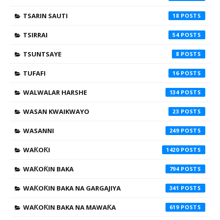
TSARIN SAUTI
18
TSIRRAI
54
TSUNTSAYE
8
TUFAFI
16
WALWALAR HARSHE
134
WASAN KWAIKWAYO
23
WASANNI
249
WAƘOƘI
1420
WAƘOƘIN BAKA
794
WAƘOƘIN BAKA NA GARGAJIYA
341
WAƘOƘIN BAKA NA MAWAƘA
619