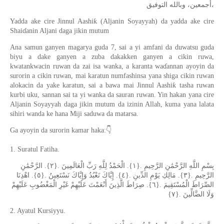
ﺃﺟﻤﻌﻴﻦ، ﻭﺑﺎﻟﻠﻪ ﺍﻟﺘﻮﻓﻴﻖ،
Yadda ake cire Jinnul Aashiƙ (Aljanin Soyayyah) da yadda ake cire
Shaiɗanin Aljani daga jikin mutum
Ana samun ganyen magarya guda 7, sai a yi amfani da duwatsu guda
biyu a dake ganyen a zuba dakakken ganyen a cikin ruwa,
kwatankwacin ruwan da zai isa wanka, a karanta waɗannan ayoyin da
surorin a cikin ruwan, mai karatun numfashinsa yana shiga cikin ruwan
alokacin da yake karatun, sai a bawa mai Jinnul Aashiƙ tasha ruwan
kurbi uku, sannan sai ta yi wanka da sauran ruwan. Yin hakan yana cire
Aljanin Soyayyah daga jikin mutum da izinin Allah, kuma yana lalata
sihiri wanda ke hana Miji saduwa da matarsa.
👇
Ga ayoyin da surorin kamar haka:
1. Suratul Fatiha.
بِسْمِ اللَّهِ الرَّحْمَٰنِ الرَّحِيمِ .{١}. الْحَمْدُ لِلَّهِ رَبِّ الْعَالَمِينَ .{٢}. الرَّحْمَٰنِ
الرَّحِيمِ .{٣}. مَالِكِ يَوْمِ الدِّينِ .{٤}. إِيَّاكَ نَعْبُدُ وَإِيَّاكَ نَسْتَعِينُ .{٥}. اهْدِنَا
الصِّرَاطَ الْمُسْتَقِيمَ .{٦}. صِرَاطَ الَّذِينَ أَنْعَمْتَ عَلَيْهِمْ غَيْرِ الْمَغْضُوبِ عَلَيْهِمْ
وَلَا الضَّالِّينَ .{٧}
2. Ayatul Kursiyyu.