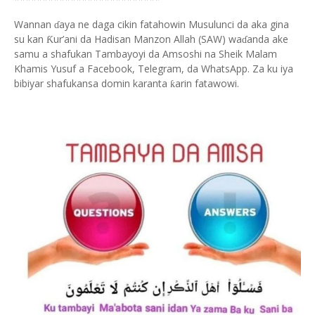
Wannan
aya ne daga cikin fatahowin Musulunci da aka gina
ɗ
su kan
ur’ani da Hadisan Manzon Allah (SAW) wa
anda ake
Ƙ
ɗ
samu a shafukan Tambayoyi da Amsoshi na Sheik Malam
Khamis Yusuf a Facebook, Telegram, da WhatsApp. Za ku iya
bibiyar shafukansa domin karanta
arin fatawowi.
ƙ