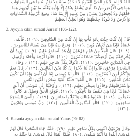
اللَّهُ لَا إِلَهَ إِلَّا هُوَ الْحَيُّ الْقَيُّومُ لَا تَأْخُذُهُ سِنَةٌ وَلَا نَوْمٌ لَهُ مَا فِي السَّمَاوَاتِ
وَمَا فِي الْأَرْضِ مَنْ ذَا الَّذِي يَشْفَعُ عِنْدَهُ إِلَّا بِإِذْنِهِ يَعْلَمُ مَا بَيْنَ أَيْدِيهِمْ وَمَا
خَلْفَهُمْ وَلَا يُحِيطُونَ بِشَيْءٍ مِنْ عِلْمِهِ إِلَّا بِمَا شَاءَ وَسِعَ كُرْسِيُّهُ السَّمَاوَاتِ
وَالْأَرْضَ وَلَا يَئُودُهُ حِفْظُهُمَا وَهُوَ الْعَلِيُّ الْعَظِيمُ
3. Ayoyin cikin suratul Aaraaf (106-122).
قَالَ إِنْ كُنْتَ جِئْتَ بِآيَةٍ فَأْتِ بِهَا إِنْ كُنْتَ مِنَ الصَّادِقِينَ .{١٠٦}. فَأَلْقَىٰ
عَصَاهُ فَإِذَا هِيَ ثُعْبَانٌ مُبِينٌ .{١٠٧}. وَنَزَعَ يَدَهُ فَإِذَا هِيَ بَيْضَاءُ لِلنَّاظِرِينَ .
{١٠٨}. قَالَ الْمَلَأُ مِنْ قَوْمِ فِرْعَوْنَ إِنَّ هَٰذَا لَسَاحِرٌ عَلِيمٌ .{١٠٩}. يُرِيدُ أَنْ
يُخْرِجَكُمْ مِنْ أَرْضِكُمْ ۖ فَمَاذَا تَأْمُرُونَ .{١١٠}. قَالُوا أَرْجِهْ وَأَخَاهُ وَأَرْسِلْ
فِي الْمَدَائِنِ حَاشِرِينَ .{١١١}. يَأْتُوكَ بِكُلِّ سَاحِرٍ عَلِيمٍ .{١١٢}. وَجَاءَ
السَّحَرَةُ فِرْعَوْنَ قَالُوا إِنَّ لَنَا لَأَجْرًا إِنْ كُنَّا نَحْنُ الْغَالِبِينَ .{١١٣}. قَالَ نَعَمْ
وَإِنَّكُمْ لَمِنَ الْمُقَرَّبِينَ .{١١٤}. قَالُوا يَا مُوسَىٰ إِمَّا أَنْ تُلْقِيَ وَإِمَّا أَنْ نَكُونَ
نَحْنُ الْمُلْقِينَ .{١١٥}. قَالَ أَلْقُوا ۖ فَلَمَّا أَلْقَوْا سَحَرُوا أَعْيُنَ النَّاسِ
وَاسْتَرْهَبُوهُمْ وَجَاءُوا بِسِحْرٍ عَظِيمٍ .{١١٦}. وَأَوْحَيْنَا إِلَىٰ مُوسَىٰ أَنْ أَلْقِ
عَصَاكَ ۖ فَإِذَا هِيَ تَلْقَفُ مَا يَأْفِكُونَ .{١١٧}. فَوَقَعَ الْحَقُّ وَبَطَلَ مَا كَانُوا
يَعْمَلُونَ .{١١٨}. فَغُلِبُوا هُنَالِكَ وَانْقَلَبُوا صَاغِرِينَ .{١١٩}. وَأُلْقِيَ السَّحَرَةُ
سَاجِدِينَ .{١٢٠}. قَالُوا آمَنَّا بِرَبِّ الْعَالَمِينَ .{١٢١}. رَبِّ مُوسَىٰ وَهَارُونَ .
{١٢٢}.
4. Karanta ayoyin cikin suratul Yunus (79-82)
وَقَالَ فِرْعَوْنُ ائْتُونِي بِكُلِّ سَاحِرٍ عَلِيمٍ .{٧٩}. فَلَمَّا جَاءَ السَّحَرَةُ قَالَ لَهُمْ
مُوسَىٰ أَلْقُوا مَا أَنْتُمْ مُلْقُونَ .{٨٠}. فَلَمَّا أَلْقَوْا قَالَ مُوسَىٰ مَا جِئْتُمْ بِهِ