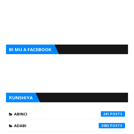
BI MU A FACEBOOK
ƘUNSHIYA
ABINCI
241
ADABI
2083