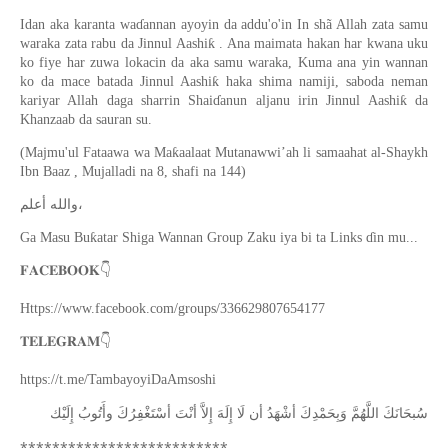
Idan aka karanta waɗannan ayoyin da addu'o'in In shã Allah zata samu
waraka zata rabu da Jinnul Aashiƙ . Ana maimata hakan har kwana uku
ko fiye har zuwa lokacin da aka samu waraka, Kuma ana yin wannan
ko da mace batada Jinnul Aashiƙ haka shima namiji, saboda neman
kariyar Allah daga sharrin Shaiɗanun aljanu irin Jinnul Aashiƙ da
Khanzaab da sauran su.
(Majmu'ul Fataawa wa Maƙaalaat Mutanawwi’ah li samaahat al-Shaykh
Ibn Baaz , Mujalladi na 8, shafi na 144)
والله أعلم،
Ga Masu Buƙatar Shiga Wannan Group Zaku iya bi ta Links ɗin mu...
𝐅𝐀𝐂𝐄𝐁𝐎𝐎𝐊
👇
Https://www.facebook.com/groups/336629807654177
𝐓𝐄𝐋𝐄𝐆𝐑𝐀𝐌
👇
https://t.me/TambayoyiDaAmsoshi
ﺳُﺒﺤَﺎﻧَﻚَ
ﺍﻟﻠَّﻬُﻢَّ
ﻭَﺑِﺤَﻤْﺪِﻙَ
ﺃﺷْﻬَﺪُ
ﺃﻥ
ﻟَﺎ
ﺇِﻟَﻪَ
ﺇِﻻَّ
ﺃﻧْﺖَ
ﺃﺳْﺘَﻐْﻔِﺮُﻙَ
ﻭﺃَﺗُﻮﺏُ
ﺇِﻟَﻴْﻚ
**************************