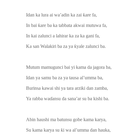
Idan ka lura ai wa’adin ka zai ƙare fa,
In bai ƙare ba ka tabbata akwai mutuwa fa,
In kai zalunci a lahirar ka za ka gani fa,
Ka san Walakiri ba za ya ƙyale zalunci ba.
Mutum mamugunci bai yi kama da jagora ba,
Idan ya samu ba za ya tausa al’umma ba,
Burinsa kawai shi ya tara arziki dan zamba,
Ya rabba waɗansu da sana’ar su ba kishi ba.
Abin haushi ma batunsu gobe kama karya,
Su kama karya su ƙi wa al’umma dan hauka,