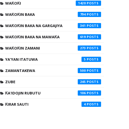
WAƘOƘI
1420
WAƘOƘIN BAKA
794
WAƘOƘIN BAKA NA GARGAJIYA
341
WAƘOƘIN BAKA NA MAWAƘA
619
WAƘOƘIN ZAMANI
273
YA'YAN ITATUWA
5
ZAMANTAKEWA
500
ZUBE
245
ƘA'IDOJIN RUBUTU
106
ƘIRAR SAUTI
4