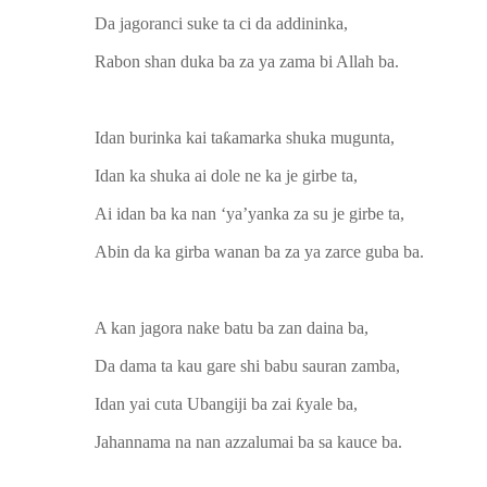
Da jagoranci suke ta ci da addininka,
Rabon shan duka ba za ya zama bi Allah ba.
Idan burinka kai taƙamarka shuka mugunta,
Idan ka shuka ai dole ne ka je girbe ta,
Ai idan ba ka nan ‘ya’yanka za su je girbe ta,
Abin da ka girba wanan ba za ya zarce guba ba.
A kan jagora nake batu ba zan daina ba,
Da dama ta kau gare shi babu sauran zamba,
Idan yai cuta Ubangiji ba zai ƙyale ba,
Jahannama na nan azzalumai ba sa kauce ba.