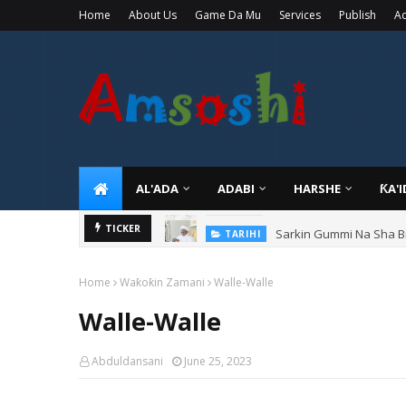
Home
About Us
Game Da Mu
Services
Publish
Ad
AL'ADA
ADABI
HARSHE
ƘA'
Sarkin Gummi Na Sha Bi
TICKER
TARIHI
Home
Waƙoƙin Zamani
Walle-Walle
Walle-Walle
Abduldansani
June 25, 2023