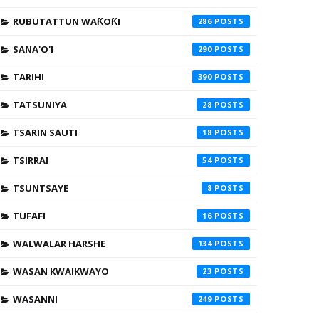
RUBUTATTUN WAƘOƘI
286
SANA'O'I
290
TARIHI
390
TATSUNIYA
28
TSARIN SAUTI
18
TSIRRAI
54
TSUNTSAYE
8
TUFAFI
16
WALWALAR HARSHE
134
WASAN KWAIKWAYO
23
WASANNI
249