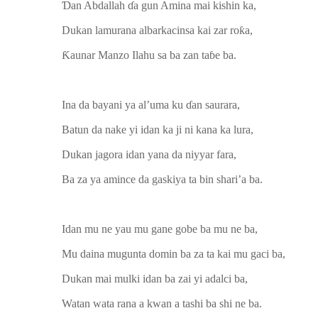
Ɗan Abdallah ɗa gun Amina mai kishin ka,
Dukan lamurana albarkacinsa kai zar roƙa,
Ƙaunar Manzo Ilahu sa ba zan taɓe ba.
Ina da bayani ya al’uma ku ɗan saurara,
Batun da nake yi idan ka ji ni kana ka lura,
Dukan jagora idan yana da niyyar fara,
Ba za ya amince da gaskiya ta bin shari’a ba.
Idan mu ne yau mu gane gobe ba mu ne ba,
Mu daina mugunta domin ba za ta kai mu gaci ba,
Dukan mai mulki idan ba zai yi adalci ba,
Watan wata rana a kwan a tashi ba shi ne ba.