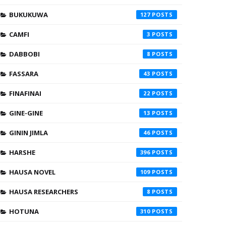
BUKUKUWA
127
CAMFI
3
DABBOBI
8
FASSARA
43
FINAFINAI
22
GINE-GINE
13
GININ JIMLA
46
HARSHE
396
HAUSA NOVEL
109
HAUSA RESEARCHERS
8
HOTUNA
310