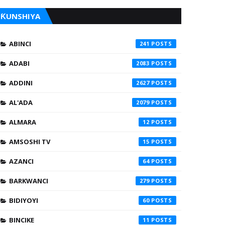
ƘUNSHIYA
ABINCI
241
ADABI
2083
ADDINI
2627
AL'ADA
2079
ALMARA
12
AMSOSHI TV
15
AZANCI
64
BARKWANCI
279
BIDIYOYI
60
BINCIKE
11