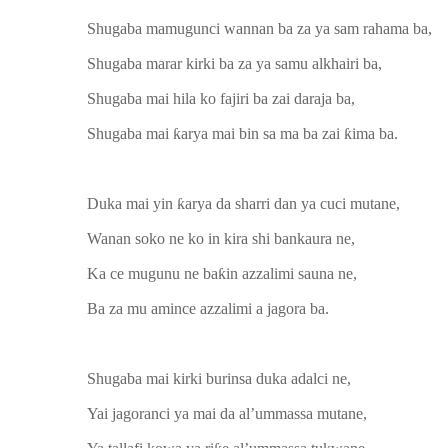
Shugaba mamugunci wannan ba za ya sam rahama ba,
Shugaba marar kirki ba za ya samu alkhairi ba,
Shugaba mai hila ko fajiri ba zai daraja ba,
Shugaba mai ƙarya mai bin sa ma ba zai ƙima ba.
Duka mai yin ƙarya da sharri dan ya cuci mutane,
Wanan soko ne ko in kira shi bankaura ne,
Ka ce mugunu ne baƙin azzalimi sauna ne,
Ba za mu amince azzalimi a jagora ba.
Shugaba mai kirki burinsa duka adalci ne,
Yai jagoranci ya mai da al’ummassa mutane,