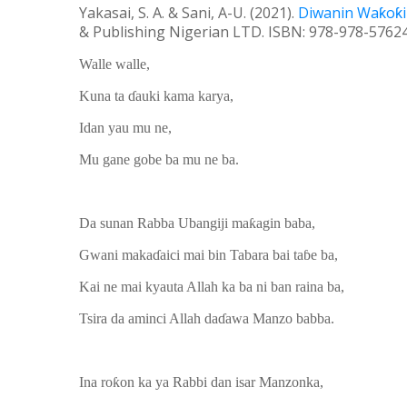
Yakasai, S. A. & Sani, A-U. (20
21
).
Diwanin Wa
ƙ
o
ƙ
& Publishing Nigerian LTD
.
ISBN: 978-978-57624
Walle walle,
Kuna ta ɗauki kama karya,
Idan yau mu ne,
Mu gane gobe ba mu ne ba.
Da sunan Rabba Ubangiji maƙagin baba,
Gwani makaɗaici mai bin Tabara bai taɓe ba,
Kai ne mai kyauta Allah ka ba ni ban raina ba,
Tsira da aminci Allah daɗawa Manzo babba.
Ina roƙon ka ya Rabbi dan isar Manzonka,