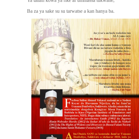
Ya tallafi kowa ya riƙe al’ummassa tukwane,
Ba za ya sake su su tarwatse a kan hanya ba.