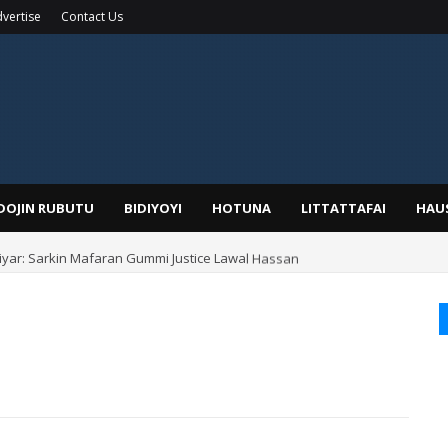
vertise
Contact Us
IDOJIN RUBUTU
BIDIYOYI
HOTUNA
LITTATTAFAI
HAU
yar: Sarkin Mafaran Gummi Justice Lawal Hassan