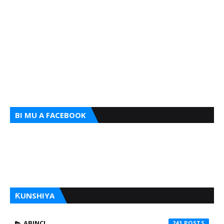
BI MU A FACEBOOK
ƘUNSHIYA
ABINCI
241