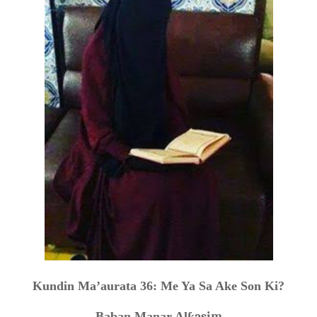
Kundin Ma’aurata 36: Me Ya Sa Ake Son Ki?
Baban Manar Al
ƙasim