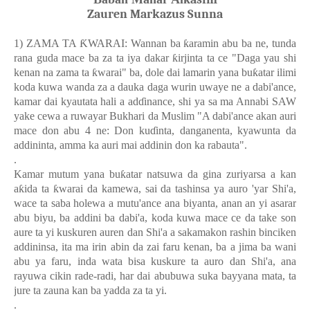
Zauren Markazus Sunna
1) ZAMA TA
Ƙ
WARAI: Wannan ba
ƙ
aramin abu ba ne, tunda
rana guda mace ba za ta iya dakar
ƙ
irjinta ta ce "Daga yau shi
kenan na zama ta
ƙ
warai" ba, dole dai lamarin yana bu
ƙ
atar ilimi
koda kuwa wanda za a dauka daga wurin uwaye ne a dabi'ance,
kamar dai kyautata hali a ad
ɗ
inance, shi ya sa ma Annabi SAW
yake cewa a ruwayar Bukhari da Muslim "A dabi'ance akan auri
mace don abu 4 ne: Don ku
ɗ
inta, danganenta, kyawunta da
addininta, amma ka auri mai addinin don ka rabauta".
.
Kamar mutum yana bu
ƙ
atar natsuwa da gina zuriyarsa a kan
a
ƙ
ida ta
ƙ
warai da kamewa, sai da tashinsa ya auro 'yar Shi'a,
wace ta saba holewa a mutu'ance ana biyanta, anan an yi asarar
abu biyu, ba addini ba dabi'a, koda kuwa mace ce da take son
aure ta yi kuskuren auren dan Shi'a a sakamakon rashin binciken
addininsa, ita ma irin abin da zai faru kenan, ba a jima ba wani
abu ya faru, inda wata bisa kuskure ta auro dan Shi'a, ana
rayuwa cikin rade-radi, har dai abubuwa suka bayyana mata, ta
jure ta zauna kan ba yadda za ta yi.
.