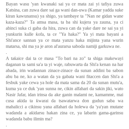
Bayan wasu 'yan kwanaki sai ya ce mata zai yi tafiya zuwa
Katsina, can zuwa dare sai ga wani dan-uwa (Kamar yadda suke
kiran kawunansu) ya shigo, ya tambaye ta "Nan ne gidan wane
kaza-kaza?" Ta amsa masa, ta ba shi kujera ya zauna, ya ci
abinci suka ci gaba da hira, zuwa can da yake dare ne sai ya yi
yun
ƙ
urin kulle
ƙ
ofa, ta ce "Ya haka?" Ya yi mata bayani a
Shi'ance sannan ya ce mata yanzu haka mijinta yana wurin
matarsa, shi ma ya je aron al'aurarsa saboda namiji garkuwa ne.
.
A ta
ƙ
aice dai ta ce masa "To bari na zo" ta shiga makewayi
daganan ta sami sa'a ta yi waje, rabuwarta da Shi'a kenan na har
abada, irin wadannan zinace-zinace da sunan addini ba sabon
abu ba ne, ko a watan da ya gabata wani fitaccen dan Shi'a a
fesbuk yake cewa ya hole da mata sama da 20 da sunan mutu'a,
kuma ya ce duk 'yan sunna ne, cikin alfahari da sakin jiki, wato
Nasir Jafar, idan irinsa da ake ganin malami ne, kamamme, mai
cusa a
ƙ
ida ta
ƙ
warai da tsawatarwa don gudun saba wa
mahalicci a cikinsu yana alfahari da holewa da 'ya'yan mutane
wa
ɗ
anda a a
ƙ
idarsu hakan zina ce, ya labarin gama-garinsu
wa
ɗ
anda babu ilimin ma?
.