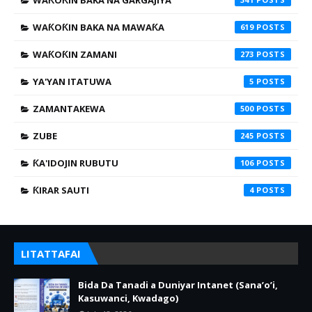
WAƘOƘIN BAKA NA GARGAJIYA
WAƘOƘIN BAKA NA MAWAƘA
619
WAƘOƘIN ZAMANI
273
YA'YAN ITATUWA
5
ZAMANTAKEWA
500
ZUBE
245
ƘA'IDOJIN RUBUTU
106
ƘIRAR SAUTI
4
LITATTAFAI
Bida Da Tanadi a Duniyar Intanet (Sana’o’i,
Kasuwanci, Kwadago)