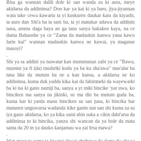
Bisa ga wannan dalili dole ki san wanda za ki aura, meye
a
ƙ
idarsa da addininsa? Don kar ya kai ki ya baro, jiya-jiyannan
wata take cewa
ƙ
awarta ta yi kuskuren daukar
ƙ
ara da kiyashi,
ta auro dan Shi'a ba ta sani ba, ta yi matu
ƙ
ar adawa da addinin
nasa, amma daga baya an ga tana sanya ba
ƙ
a
ƙ
en kaya, na ce
dama Bahaushe ya ce "Zama da madaukin kanwa yana kawo
farin kai" wannan madaukin kanwa ne kawai, ya maganar
masoyi?
.
Shi ya sa addini ya tsawatar kan mummunan zabi ya ce "Bawa,
mumini ya fi (da) mushriki koda ya ba ku sha'awa" mas'alar ba
tana li
ƙ
e da mutum ba ne a kan kansa, a a
ƙ
idarsa ne ko
addininsa, kuma duk yadda kika kai da fahimtarki da wayewarki
ba ki isa ki gano namiji ba, sanya a yi miki bincike 'yar uwa, ko
binciken ma sanya na jikinki, su ma
ɗ
in ba mutum guda ba,
kuma kar ki yarda masu binciken su san juna, ki bincika har
mutanen unguwarsa wa
ɗ
anda kike ganin sun san shi kuma za su
iya gano a
ƙ
idarsa, ko ya kika sami abin suka a cikin dabi'arsa da
addininsa to ki bincika, yanzu shi wancan da ya hole da mata
sama da 20 in ya dauko
ƙ
anjamau wa zai fesa mawa?
.
Idan mace ta zama ta
warai akwai abubuwa da dama da ake sa