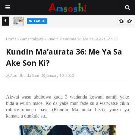
Na Mata
TARIHI
Sarkin Gummi Na Sha Biyar: Sarkin Mafaran Gummi Justice Lawal
Home
Hassan
Zamantakewa
Kundin Ma’aurata 36: Me Ya Sa Ake Son Ki?
Kundin Ma’aurata 36: Me Ya Sa
Ake Son Ki?
Abu-Ubaida Sani
January 10, 2020
Akwai wasu abubuwa guda 3 wa
ɗ
anda kowani namiji yake
bi
ɗ
a a wurin mace
.
Ko
da yake mun fa
ɗ
e su a warwatse
cikin
rubuce-rubucen baya (Kundin Ma’aurata 1-35),
yanzu ya
kamata a dun
ƙ
ule su
...