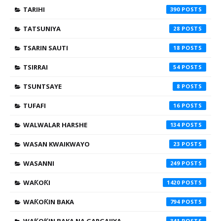
TARIHI
390
TATSUNIYA
28
TSARIN SAUTI
18
TSIRRAI
54
TSUNTSAYE
8
TUFAFI
16
WALWALAR HARSHE
134
WASAN KWAIKWAYO
23
WASANNI
249
WAƘOƘI
1420
WAƘOƘIN BAKA
794
341