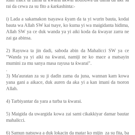
ƙ
rai da cewa za su fito a
ƙ
ar
ƙ
ashinta:-
i) Lada a sakamakon tsayawa
ƙ
yam da ta yi wurin bauta, kodai
bauta wa Allah SW kai tsaye, ko kuma yi wa maigidanta hidima,
Allah SW ya ce duk wanda ya yi aiki koda da
ƙ
wayar zarra ne
zai ga abinsa.
2) Rayuwa ta jin dadi, saboda abin da Mahalicci SW ya ce
"Wanda ya yi aiki na
ƙ
warai, namiji ne ko mace a matsayin
mumini za mu sanya masa rayusa ta
ƙ
warai".
.
3) Ma'auratan za su ji da
ɗ
in zama da juna, wannan kam kowa
yana gani a aikace, duk auren da aka yi a kan imani da tsoron
Allah.
4) Tarbiyantar da yara a turba ta
ƙ
warai.
5) Maigida da uwargida kowa zai sami cikakkiyar damar bautar
mahalicci.
6) Samun natsuwa a duk lokacin da matar ko mijin
za su fita, ba