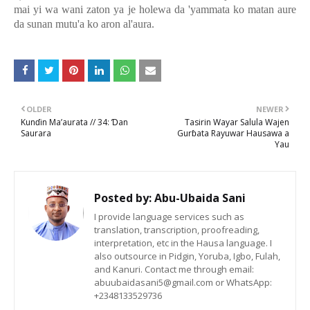
mai yi wa wani zaton ya je holewa da 'yammata ko matan aure
da sunan mutu'a ko aron al'aura.
OLDER
NEWER
Kunɗin Ma’aurata // 34: Ɗan
Tasirin Wayar Salula Wajen
Saurara
Gurɓata Rayuwar Hausawa a
Yau
Posted by:
Abu-Ubaida Sani
I provide language services such as
translation, transcription, proofreading,
interpretation, etc in the Hausa language. I
also outsource in Pidgin, Yoruba, Igbo, Fulah,
and Kanuri. Contact me through email:
abuubaidasani5@gmail.com or WhatsApp:
+2348133529736