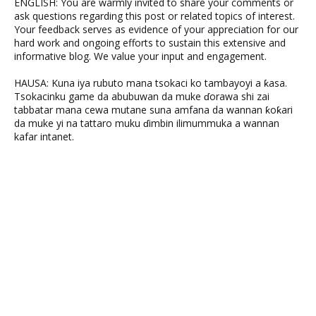
ENGLISH: You are warmly invited to share your comments or
ask questions regarding this post or related topics of interest.
Your feedback serves as evidence of your appreciation for our
hard work and ongoing efforts to sustain this extensive and
informative blog. We value your input and engagement.
HAUSA: Kuna iya rubuto mana tsokaci ko tambayoyi a ƙasa.
Tsokacinku game da abubuwan da muke ɗorawa shi zai
tabbatar mana cewa mutane suna amfana da wannan ƙoƙari
da muke yi na tattaro muku ɗimbin ilimummuka a wannan
kafar intanet.