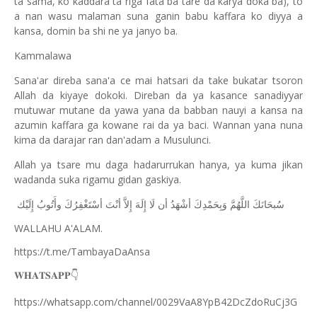
ta sama, ko kaddara ta riga fata ba tare da karya doka ba), to
a nan wasu malaman suna ganin babu kaffara ko diyya a
kansa, domin ba shi ne ya janyo ba.
Kammalawa
Sana'ar direba sana'a ce mai hatsari da take bukatar tsoron
Allah da kiyaye dokoki. Direban da ya kasance sanadiyyar
mutuwar mutane da yawa yana da babban nauyi a kansa na
azumin kaffara ga kowane rai da ya baci. Wannan yana nuna
kima da darajar ran dan'adam a Musulunci.
Allah ya tsare mu daga hadarurrukan hanya, ya kuma jikan
wadanda suka rigamu gidan gaskiya.
ﺳُﺒﺤَﺎﻧَﻚَ
ﺍﻟﻠَّﻬُﻢَّ
ﻭَﺑِﺤَﻤْﺪِﻙَ
ﺃﺷْﻬَﺪُ
ﺃﻥ
ﻟَﺎ
ﺇِﻟَﻪَ
ﺇِﻻَّ
ﺃﻧْﺖَ
ﺃﺳْﺘَﻐْﻔِﺮُﻙَ
ﻭﺃَﺗُﻮﺏُ
ﺇِﻟَﻴْﻚ
WALLAHU A'ALAM.
https://t.me/TambayaDaAnsa
👇
𝐖𝐇𝐀𝐓𝐒𝐀𝐏𝐏
https://whatsapp.com/channel/0029VaA8YpB42DcZdoRuCj3G