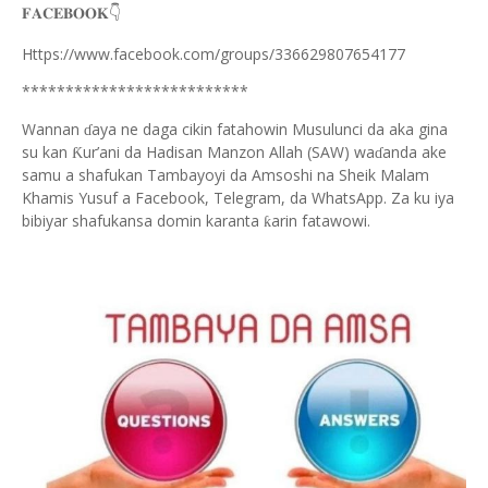
👇
𝐅𝐀𝐂𝐄𝐁𝐎𝐎𝐊
Https://www.facebook.com/groups/336629807654177
**************************
Wannan
aya ne daga cikin fatahowin Musulunci da aka gina
ɗ
su kan
ur’ani da Hadisan Manzon Allah (SAW) wa
anda ake
Ƙ
ɗ
samu a shafukan Tambayoyi da Amsoshi na Sheik Malam
Khamis Yusuf a Facebook, Telegram, da WhatsApp. Za ku iya
bibiyar shafukansa domin karanta
arin fatawowi.
ƙ