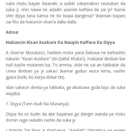
suka mutu bayan kwanaki a asibiti sakamakon raunukan da
suka ji, shin nawa ne adadin azumin kaffara da zai yi? Kuma
shin diyya tana kansa ne ko kuwa danginsa? Wannan bayani
zai fito da hukuncin shari'a dalla-dalla.
Amsa:
Hukuncin Kisan Kuskure Da Nauyin Kaffara Da Diyya
A shari'ar Musulunci, hadarin mota yana faduwa ne karkashin
rukunin "Kisan Kuskure" (Al-Qatlul Khata'i), matukar direban bai
nufi kashe mutanen ba. To amma, dole ne sai an tabbatar da
cewa direban ya yi sakaci (kamar gudun wuce kima, rashin
gyara burki, ko karya dokar titi).
Idan sakacin direba ya tabbata, ga abubuwa guda biyu da suka
wajaba:
1. Diyya (Tarin Kudi Na Musanya)
Diyya ita ce kudin da ake bayarwa ga dangin wanda ya mutu
domin rage radadin rashin da suka yi.
• Wanda Zai Biya: A shari'ance, "Aaqilah" (danginsa na wajen