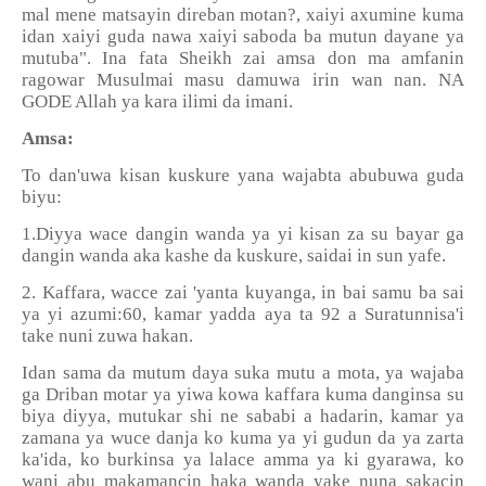
mal mene matsayin direban motan?, xaiyi axumine kuma
idan xaiyi guda nawa xaiyi saboda ba mutun dayane ya
mutuba". Ina fata Sheikh zai amsa don ma amfanin
ragowar Musulmai masu damuwa irin wan nan. NA
GODE Allah ya kara ilimi da imani.
Amsa:
To dan'uwa kisan kuskure yana wajabta abubuwa guda
biyu:
1.Diyya wace dangin wanda ya yi kisan za su bayar ga
dangin wanda aka kashe da kuskure, saidai in sun yafe.
2. Kaffara, wacce zai 'yanta kuyanga, in bai samu ba sai
ya yi azumi:60, kamar yadda aya ta 92 a Suratunnisa'i
take nuni zuwa hakan.
Idan sama da mutum daya suka mutu a mota, ya wajaba
ga Driban motar ya yiwa kowa kaffara kuma danginsa su
biya diyya, mutukar shi ne sababi a hadarin, kamar ya
zamana ya wuce danja ko kuma ya yi gudun da ya zarta
ka'ida, ko burkinsa ya lalace amma ya ki gyarawa, ko
wani abu makamancin haka wanda yake nuna sakacin