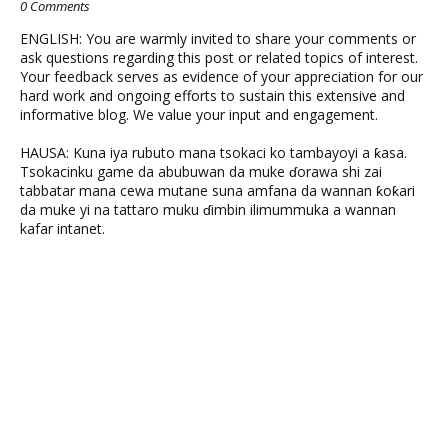
0 Comments
ENGLISH: You are warmly invited to share your comments or
ask questions regarding this post or related topics of interest.
Your feedback serves as evidence of your appreciation for our
hard work and ongoing efforts to sustain this extensive and
informative blog. We value your input and engagement.
HAUSA: Kuna iya rubuto mana tsokaci ko tambayoyi a ƙasa.
Tsokacinku game da abubuwan da muke ɗorawa shi zai
tabbatar mana cewa mutane suna amfana da wannan ƙoƙari
da muke yi na tattaro muku ɗimbin ilimummuka a wannan
kafar intanet.