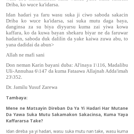
Driba, ko wuce ka'idarsa.
Idan hadari ya faru wasu suka ji ciwo saboda sakacin
Driba ko wuce ka'idarsa, sai suka mutu daga baya,
danginsa za su biya diyyarsu kuma zai yiwa kowa
kaffara, ko da kuwa bayan shekaru biyar ne da faruwar
hadarin, saboda duk dalilin da yake kaiwa zuwa abu, to
yana dadidai da abun>
Allah ne mafi sani
Don neman Karin bayani duba: Al'inaya 1\116, Madalibu
Uli-Annuhaa 6\147 da kuma Fataawa Allajnah Adda'imah
23\352.
Dr. Jamilu Yusuf Zarewa
Tambaya:
Mene ne Matsayin Direban Da Ya Yi Hadari Har Mutane
Da Yawa Suka Mutu Sakamakon Sakacinsa, Kuma Yaya
Kaffararsa Take?
Idan direba ya yi hadari, wasu suka mutu nan take, wasu kuma