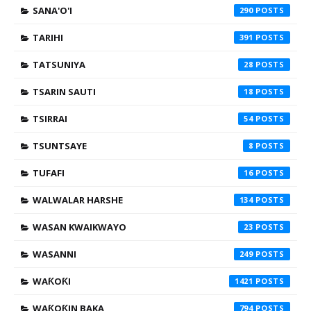
SANA'O'I
290
TARIHI
391
TATSUNIYA
28
TSARIN SAUTI
18
TSIRRAI
54
TSUNTSAYE
8
TUFAFI
16
WALWALAR HARSHE
134
WASAN KWAIKWAYO
23
WASANNI
249
WAƘOƘI
1421
WAƘOƘIN BAKA
794