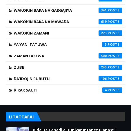
WAƘOƘIN BAKA NA GARGAJIYA
341
WAƘOƘIN BAKA NA MAWAƘA
619
WAƘOƘIN ZAMANI
273
YA'YAN ITATUWA
5
ZAMANTAKEWA
500
ZUBE
245
ƘA'IDOJIN RUBUTU
106
ƘIRAR SAUTI
4
LITATTAFAI
Bida Da Tanadi a Duniyar Intanet (Sana’o’i,