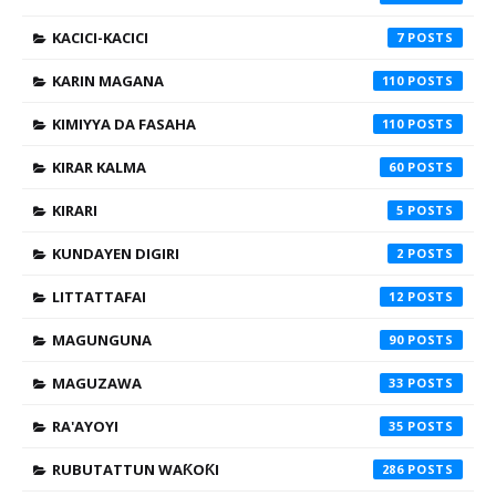
KACICI-KACICI
7
KARIN MAGANA
110
KIMIYYA DA FASAHA
110
KIRAR KALMA
60
KIRARI
5
KUNDAYEN DIGIRI
2
LITTATTAFAI
12
MAGUNGUNA
90
MAGUZAWA
33
RA'AYOYI
35
RUBUTATTUN WAƘOƘI
286