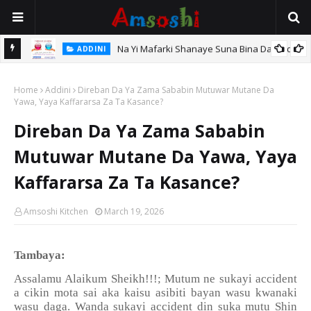
Na Yi Mafarki Shanaye Suna Bina Da Gudu
ADDINI
hi
Home
Addini
Direban Da Ya Zama Sababin Mutuwar Mutane Da
Yawa, Yaya Kaffararsa Za Ta Kasance?
Direban Da Ya Zama Sababin
Mutuwar Mutane Da Yawa, Yaya
Kaffararsa Za Ta Kasance?
Amsoshi Kitchen
March 19, 2026
Tambaya:
Assalamu Alaikum Sheikh!!!; Mutum ne sukayi accident
a cikin mota sai aka kaisu asibiti bayan wasu kwanaki
wasu daga. Wanda sukayi accident din suka mutu Shin