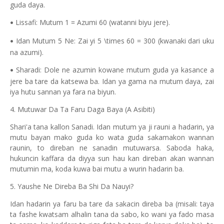
guda daya.
Lissafi: Mutum 1 = Azumi 60 (watanni biyu jere).
•
Idan Mutum 5 Ne: Zai yi 5 \times 60 = 300 (kwanaki dari uku
•
na azumi).
Sharadi: Dole ne azumin kowane mutum guda ya kasance a
•
jere ba tare da katsewa ba. Idan ya gama na mutum daya, zai
iya hutu sannan ya fara na biyun.
4. Mutuwar Da Ta Faru Daga Baya (A Asibiti)
Shari'a tana kallon Sanadi. Idan mutum ya ji rauni a hadarin, ya
mutu bayan mako guda ko wata guda sakamakon wannan
raunin, to direban ne sanadin mutuwarsa. Saboda haka,
hukuncin kaffara da diyya sun hau kan direban akan wannan
mutumin ma, koda kuwa bai mutu a wurin hadarin ba.
5. Yaushe Ne Direba Ba Shi Da Nauyi?
Idan hadarin ya faru ba tare da sakacin direba ba (misali: taya
ta fashe kwatsam alhalin tana da sabo, ko wani ya fado masa