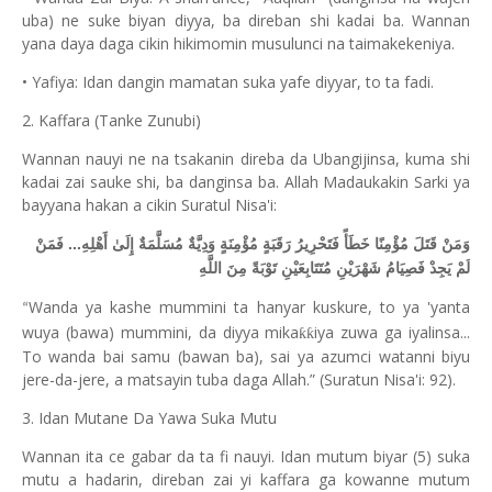
uba) ne suke biyan diyya, ba direban shi kadai ba. Wannan
yana daya daga cikin hikimomin musulunci na taimakekeniya.
• Yafiya: Idan dangin mamatan suka yafe diyyar, to ta fadi.
2. Kaffara (Tanke Zunubi)
Wannan nauyi ne na tsakanin direba da Ubangijinsa, kuma shi
kadai zai sauke shi, ba danginsa ba. Allah Madaukakin Sarki ya
bayyana hakan a cikin Suratul Nisa'i:
وَمَنْ قَتَلَ مُؤْمِنًا خَطَأً فَتَحْرِيرُ رَقَبَةٍ مُؤْمِنَةٍ وَدِيَّةٌ مُسَلَّمَةٌ إِلَىٰ أَهْلِهِ... فَمَنْ
لَمْ يَجِدْ فَصِيَامُ شَهْرَيْنِ مُتَتَابِعَيْنِ تَوْبَةً مِنَ اللَّهِ
Wanda ya kashe mummini ta hanyar kuskure, to ya 'yanta
“
wuya (bawa) mummini, da diyya mika
iya zuwa ga iyalinsa...
ƙƙ
To wanda bai samu (bawan ba), sai ya azumci watanni biyu
jere-da-jere, a matsayin tuba daga Allah.” (Suratun Nisa'i: 92).
3. Idan Mutane Da Yawa Suka Mutu
Wannan ita ce gabar da ta fi nauyi. Idan mutum biyar (5) suka
mutu a hadarin, direban zai yi kaffara ga kowanne mutum