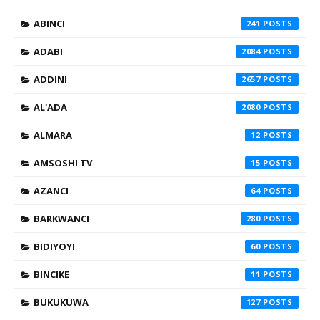
ABINCI
241
ADABI
2084
ADDINI
2657
AL'ADA
2080
ALMARA
12
AMSOSHI TV
15
AZANCI
64
BARKWANCI
280
BIDIYOYI
60
BINCIKE
11
BUKUKUWA
127