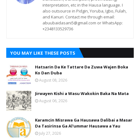
interpretation, etc in the Hausa language. I
also outsource in Pidgin, Yoruba, Igbo, Fulah,
and Kanuri. Contact me through email:
abuubaidasani5@gmail.com or WhatsApp:
+2348133529736
YOU MAY LIKE THESE POSTS
Hatsarin Da Ke Tattare Da Zuwa Wajen Boka
Ko Dan Duba
August 08, 2026
Jirwayen Kishi a Wasu Wakokin Baka Na Mata
August 06, 2026
Karamcin Misrawa Ga Hausawa Dalibai a Masar
Da Tasirinsa Ga Al'ummar Hausawa a Yau
July 27, 2026