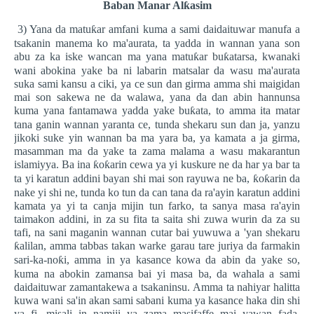
Baban Manar Al
ƙ
asim
3) Yana da matu
ƙ
ar amfani kuma a sami daidaituwar manufa a
tsakanin manema ko ma'aurata, ta yadda in wannan yana son
abu za ka iske wancan ma yana matu
ƙ
ar bu
ƙ
atarsa, kwanaki
wani abokina yake ba ni labarin matsalar da wasu ma'aurata
suka sami kansu a ciki, ya ce sun dan girma amma shi maigidan
mai son sakewa ne da walawa, yana da dan abin hannunsa
kuma yana fantamawa yadda yake bu
ƙ
ata, to amma ita matar
tana ganin wannan yaranta ce, tunda shekaru sun dan ja, yanzu
jikoki suke yin wannan ba ma yara ba, ya kamata a ja girma,
masamman ma da yake ta zama malama a wasu makarantun
islamiyya. Ba ina
ƙ
o
ƙ
arin cewa ya yi kuskure ne da har ya bar ta
ta yi karatun addini bayan shi mai son rayuwa ne ba,
ƙ
o
ƙ
arin da
nake yi shi ne, tunda ko tun da can tana da ra'ayin karatun addini
kamata ya yi ta canja mijin tun farko, ta sanya masa ra'ayin
taimakon addini, in za su fita ta saita shi zuwa wurin da za su
tafi, na sani maganin wannan cutar bai yuwuwa a 'yan shekaru
ƙ
alilan, amma tabbas takan warke garau tare juriya da farmakin
sari-ka-no
ƙ
i, amma in ya kasance kowa da abin da yake so,
kuma na abokin zamansa bai yi masa ba, da wahala a sami
daidaituwar zamantakewa a tsakaninsu. Amma ta nahiyar halitta
kuwa wani sa'in akan sami sabani kuma ya kasance haka din shi
ya fi, misali in namiji ya zama masifaffe mai yawan fada,