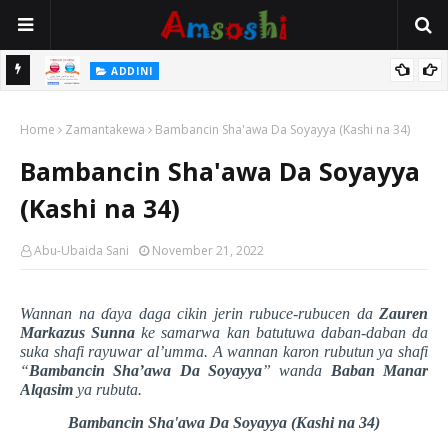
 Gudu
ADDINI
Na Yi Mafarki Ana Bikina, Kafin A Daura Aure Sai Na Farka
Home
Zamantakewa
Bambancin Sha'awa Da Soyayya (Kashi na 34)
Bambancin Sha'awa Da Soyayya
(Kashi na 34)
Abu-Ubaida Sani
November 21, 2022
Wannan na
ɗ
aya daga cikin jerin rubuce-rubucen da
Zauren
Markazus Sunna
ke samarwa kan batutuwa daban-daban da
suka shafi rayuwar al’umma. A wannan karon rubutun ya shafi
“
Bambancin Sha’awa Da Soyayya
” wanda
Baban Manar
Alqasim
ya rubuta.
Bambancin Sha'awa Da
Soyayya
(Kashi na 34)