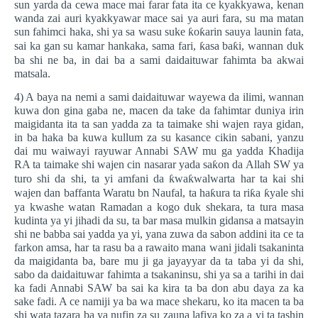
sun yarda da cewa mace mai farar fata ita ce kyakkyawa, kenan
wanda zai auri kyakkyawar mace sai ya auri fara, su ma matan
sun fahimci haka, shi ya sa wasu suke
ƙ
o
ƙ
arin sauya launin fata,
sai ka gan su kamar hankaka, sama fari,
ƙ
asa ba
ƙ
i, wannan duk
ba shi ne ba, in dai ba a sami daidaituwar fahimta ba akwai
matsala.
4) A baya na nemi a sami daidaituwar wayewa da ilimi, wannan
kuwa don gina gaba ne, macen da take da fahimtar duniya irin
maigidanta ita ta san yadda za ta taimake shi wajen raya gidan,
in ba haka ba kuwa kullum za su kasance cikin sabani, yanzu
dai mu waiwayi rayuwar Annabi SAW mu ga yadda Khadija
RA ta taimake shi wajen cin nasarar yada sa
ƙ
on da Allah SW ya
turo shi da shi, ta yi amfani da
ƙ
wa
ƙ
walwarta har ta kai shi
wajen dan baffanta Waratu bn Naufal, ta ha
ƙ
ura ta ri
ƙ
a
ƙ
yale shi
ya kwashe watan Ramadan a kogo duk shekara, ta tura masa
kudinta ya yi jihadi da su, ta bar masa mulkin gidansa a matsayin
shi ne babba sai yadda ya yi, yana zuwa da sabon addini ita ce ta
farkon amsa, har ta rasu ba a rawaito mana wani jidali tsakaninta
da maigidanta ba, bare mu ji ga jayayyar da ta taba yi da shi,
sabo da daidaituwar fahimta a tsakaninsu, shi ya sa a tarihi in dai
ka fadi Annabi SAW ba sai ka kira ta ba don abu daya za ka
sake fadi. A ce namiji ya ba wa mace shekaru, ko ita macen ta ba
shi wata tazara ba ya nufin za su zauna lafiya ko za a yi ta tashin