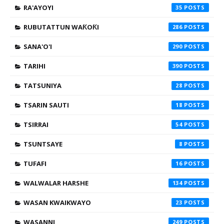
RA'AYOYI
35
RUBUTATTUN WAƘOƘI
286
SANA'O'I
290
TARIHI
390
TATSUNIYA
28
TSARIN SAUTI
18
TSIRRAI
54
TSUNTSAYE
8
TUFAFI
16
WALWALAR HARSHE
134
WASAN KWAIKWAYO
23
WASANNI
249