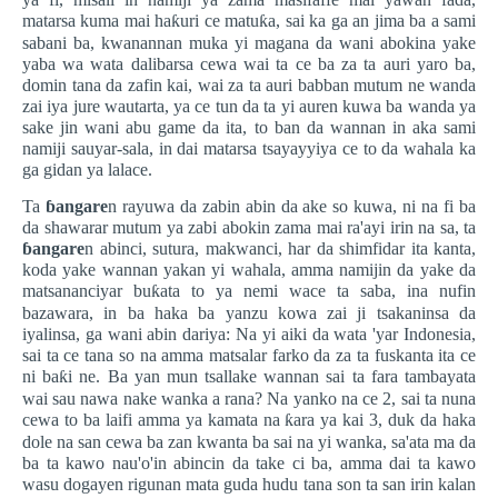
matarsa kuma mai ha
ƙ
uri ce matu
ƙ
a, sai ka ga an jima ba a sami
sabani ba, kwanannan muka yi magana da wani abokina yake
yaba wa wata dalibarsa cewa wai ta ce ba za ta auri yaro ba,
domin tana da zafin kai, wai za ta auri babban mutum ne wanda
zai iya jure wautarta, ya ce tun da ta yi auren kuwa ba wanda ya
sake jin wani abu game da ita, to ban da wannan in aka sami
namiji sauyar-sala, in dai matarsa tsayayyiya ce to da wahala ka
ga gidan ya lalace.
Ta
ɓ
angare
n rayuwa da zabin abin da ake so kuwa, ni na fi ba
da shawarar mutum ya zabi abokin zama mai ra'ayi irin na sa, ta
ɓ
angare
n abinci, sutura, makwanci, har da shimfidar ita kanta,
koda yake wannan yakan yi wahala, amma namijin da yake da
matsananciyar bu
ƙ
ata to ya nemi wace ta saba, ina nufin
bazawara, in ba haka ba yanzu kowa zai ji tsakaninsa da
iyalinsa, ga wani abin dariya: Na yi aiki da wata 'yar Indonesia,
sai ta ce tana so na amma matsalar farko da za ta fuskanta ita ce
ni ba
ƙ
i ne. Ba yan mun tsallake wannan sai ta fara tambayata
wai sau nawa nake wanka a rana? Na yanko na ce 2, sai ta nuna
cewa to ba laifi amma ya kamata na
ƙ
ara ya kai 3, duk da haka
dole na san cewa ba zan kwanta ba sai na yi wanka, sa'ata ma da
ba ta kawo nau'o'in abincin da take ci ba, amma dai ta kawo
wasu dogayen rigunan mata guda hudu tana son ta san irin kalan