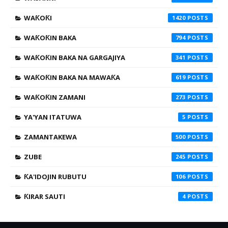
WAƘOƘI
1420
WAƘOƘIN BAKA
794
WAƘOƘIN BAKA NA GARGAJIYA
341
WAƘOƘIN BAKA NA MAWAƘA
619
WAƘOƘIN ZAMANI
273
YA'YAN ITATUWA
5
ZAMANTAKEWA
500
ZUBE
245
ƘA'IDOJIN RUBUTU
106
ƘIRAR SAUTI
4