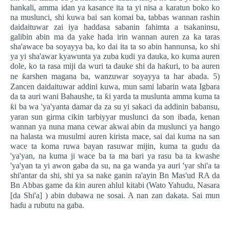
hankali, amma idan ya kasance ita ta yi nisa a karatun boko ko
na muslunci, shi kuwa bai san komai ba, tabbas wannan rashin
daidaituwar zai iya haddasa sabanin fahimta a tsakaninsu,
galibin abin ma da yake hada irin wannan auren za ka taras
sha'awace ba soyayya ba, ko dai ita ta so abin hannunsa, ko shi
ya yi sha'awar kyawunta ya zuba kudi ya dauka, ko kuma auren
dole, ko ta rasa miji da wuri ta dauke shi da ha
ƙ
uri, to ba auren
ne
ƙ
arshen magana ba, wanzuwar soyayya ta har abada. 5)
Zancen daidaituwar addini kuwa, mun sami labarin wata Igbara
da ta auri wani Bahaushe, ta
ƙ
i yarda ta muslunta amma kuma ta
ƙ
i ba wa 'ya'yanta damar da za su yi sakaci da addinin babansu,
yaran sun girma cikin tarbiyyar muslunci da son ibada, kenan
wannan ya nuna mana cewar akwai abin da muslunci ya hango
na halasta wa musulmi auren kirista mace, sai dai kuma na san
wace ta koma ruwa bayan rasuwar mijin, kuma ta gudu da
'ya'yan, na kuma ji wace ba ta ma bari ya rasu ba ta kwashe
'ya'yan ta yi awon gaba da su, na ga wanda ya auri 'yar shi'a ta
shi'antar da shi, shi ya sa nake ganin ra'ayin Bn Mas'ud RA da
Bn Abbas game da
ƙ
in auren ahlul kitabi (Wato Yahudu, Nasara
[da Shi'a] ) abin dubawa ne sosai. A nan zan dakata. Sai mun
ha
ɗ
u a rubutu na gaba.