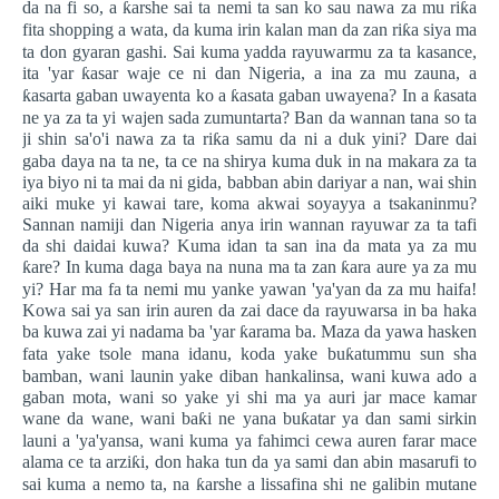
da na fi so, a
ƙ
arshe sai ta nemi ta san ko sau nawa za mu ri
ƙ
a
fita shopping a wata, da kuma irin kalan man da zan ri
ƙ
a siya ma
ta don gyaran gashi. Sai kuma yadda rayuwarmu za ta kasance,
ita 'yar
ƙ
asar waje ce ni dan Nigeria, a ina za mu zauna, a
ƙ
asarta gaban uwayenta ko a
ƙ
asata gaban uwayena? In a
ƙ
asata
ne ya za ta yi wajen sada zumuntarta? Ban da wannan tana so ta
ji shin sa'o'i nawa za ta ri
ƙ
a samu da ni a duk yini? Dare dai
gaba daya na ta ne, ta ce na shirya kuma duk in na makara za ta
iya biyo ni ta mai da ni gida, babban abin dariyar a nan, wai shin
aiki muke yi kawai tare, koma akwai soyayya a tsakaninmu?
Sannan namiji dan Nigeria anya irin wannan rayuwar za ta tafi
da shi daidai kuwa? Kuma idan ta san ina da mata ya za mu
ƙ
are? In kuma daga baya na nuna ma ta zan
ƙ
ara aure ya za mu
yi? Har ma fa ta nemi mu yanke yawan 'ya'yan da za mu haifa!
Kowa sai ya san irin auren da zai dace da rayuwarsa in ba haka
ba kuwa zai yi nadama ba 'yar
ƙ
arama ba. Maza da yawa hasken
fata yake tsole mana idanu, koda yake bu
ƙ
atummu sun sha
bamban, wani launin yake diban hankalinsa, wani kuwa ado a
gaban mota, wani so yake yi shi ma ya auri jar mace kamar
wane da wane, wani ba
ƙ
i ne yana bu
ƙ
atar ya dan sami sirkin
launi a 'ya'yansa, wani kuma ya fahimci cewa auren farar mace
alama ce ta arzi
ƙ
i, don haka tun da ya sami dan abin masarufi to
sai kuma a nemo ta, na
ƙ
arshe a lissafina shi ne galibin mutane