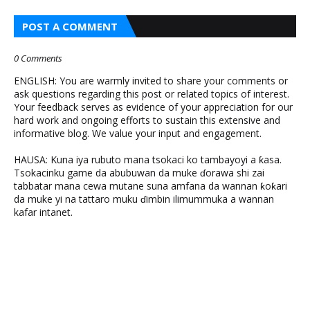
POST A COMMENT
0 Comments
ENGLISH: You are warmly invited to share your comments or
ask questions regarding this post or related topics of interest.
Your feedback serves as evidence of your appreciation for our
hard work and ongoing efforts to sustain this extensive and
informative blog. We value your input and engagement.
HAUSA: Kuna iya rubuto mana tsokaci ko tambayoyi a ƙasa.
Tsokacinku game da abubuwan da muke ɗorawa shi zai
tabbatar mana cewa mutane suna amfana da wannan ƙoƙari
da muke yi na tattaro muku ɗimbin ilimummuka a wannan
kafar intanet.