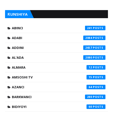
ƘUNSHIYA
ABINCI
241
ADABI
2084
ADDINI
2657
AL'ADA
2080
ALMARA
12
AMSOSHI TV
15
AZANCI
64
BARKWANCI
280
BIDIYOYI
60