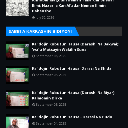
Annobar Magudin Neman Takardar Shedar
Ilimi: Nazari a Kan Al’adar Neman Ilimin
Bahaushe
July 30, 2026
SABBI A ƘARƘASHIN BIDIYOYI
Ka'idojin Rubutun Hausa (Darashi Na Bakwai):
'wa' a Matsayin Wakilin Suna
September 06, 2025
Ka'idojin Rubutun Hausa: Darasi Na Shida
September 05, 2025
Ka'idojin Rubutun Hausa (Darashi Na Biyar):
Kalmomin Dirka
September 05, 2025
Ka'idojin Rubutun Hausa - Darasi Na Hudu
September 04, 2025