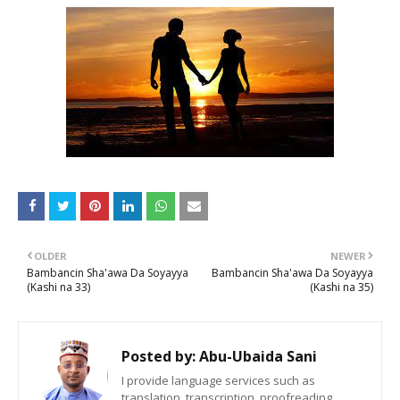
OLDER
NEWER
Bambancin Sha'awa Da Soyayya
Bambancin Sha'awa Da Soyayya
(Kashi na 33)
(Kashi na 35)
Posted by:
Abu-Ubaida Sani
I provide language services such as
translation, transcription, proofreading,