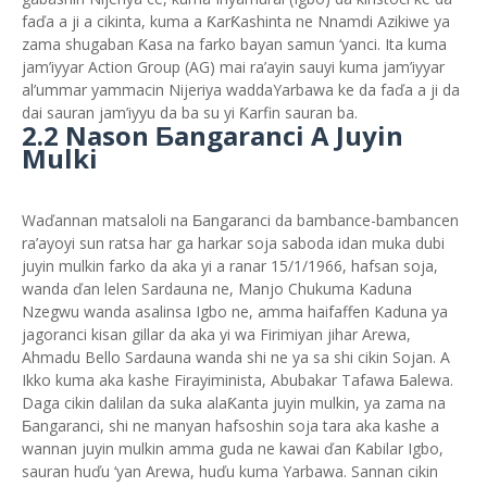
faďa a ji a cikinta, kuma a ƘarƘashinta ne Nnamdi Azikiwe ya
zama shugaban Ƙasa na farko bayan samun ‘yanci. Ita kuma
jam’iyyar Action Group (AG) mai ra’ayin sauyi kuma jam’iyyar
al’ummar yammacin Nijeriya waddaYarbawa ke da faďa a ji da
dai sauran jam’iyyu da ba su yi Ƙarfin sauran ba.
2.2 Nason Ƃangaranci A Juyin
Mulki
Waďannan matsaloli na Ƃangaranci da bambance-bambancen
ra’ayoyi sun ratsa har ga harkar soja saboda idan muka dubi
juyin mulkin farko da aka yi a ranar 15/1/1966, hafsan soja,
wanda ďan lelen Sardauna ne, Manjo Chukuma Kaduna
Nzegwu wanda asalinsa Igbo ne, amma haifaffen Kaduna ya
jagoranci kisan gillar da aka yi wa Firimiyan jihar Arewa,
Ahmadu Bello Sardauna wanda shi ne ya sa shi cikin Sojan. A
Ikko kuma aka kashe Firayiminista, Abubakar Tafawa Ƃalewa.
Daga cikin dalilan da suka alaƘanta juyin mulkin, ya zama na
Ƃangaranci, shi ne manyan hafsoshin soja tara aka kashe a
wannan juyin mulkin amma guda ne kawai ďan Ƙabilar Igbo,
sauran huďu ‘yan Arewa, huďu kuma Yarbawa. Sannan cikin