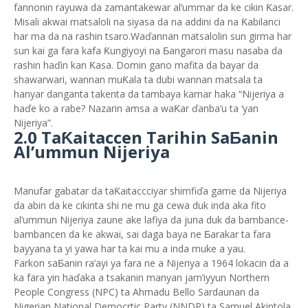
fannonin rayuwa da zamantakewar al’ummar da ke cikin Ƙasar.
Misali akwai matsaloli na siyasa da na addini da na Ƙabilanci
har ma da na rashin tsaro.Waďannan matsalolin sun girma har
sun kai ga fara kafa Ƙungiyoyi na Ƃangarori masu nasaba da
rashin haďin kan Ƙasa. Domin gano mafita da bayar da
shawarwari, wannan muƘala ta dubi wannan matsala ta
hanyar danganta takenta da tambaya kamar haka “Nijeriya a
haďe ko a rabe? Nazarin amsa a waƘar ďanba’u ta ‘yan
Nijeriya”.
2.0 TaƘaitaccen Tarihin SaƂanin
Al’ummun Nijeriya
Manufar gabatar da taƘaitaccciyar shimfiďa game da Nijeriya
da abin da ke cikinta shi ne mu ga cewa duk inda aka fito
al’ummun Nijeriya zaune ake lafiya da juna duk da bambance-
bambancen da ke akwai, sai daga baya ne Ƃarakar ta fara
bayyana ta yi yawa har ta kai mu a inda muke a yau.
Farkon saƂanin ra’ayi ya fara ne a Nijeriya a 1964 lokacin da a
ka fara yin haďaka a tsakanin manyan jam’iyyun Northern
People Congress (NPC) ta Ahmadu Bello Sardaunan da
Nigerian National Democrtic Party (NNDP) ta Samuel Akintola,