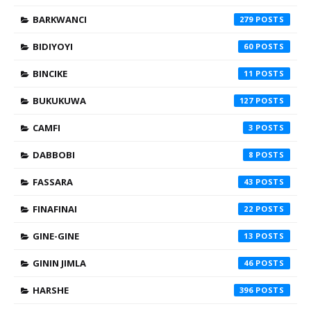
BARKWANCI
279
BIDIYOYI
60
BINCIKE
11
BUKUKUWA
127
CAMFI
3
DABBOBI
8
FASSARA
43
FINAFINAI
22
GINE-GINE
13
GININ JIMLA
46
HARSHE
396