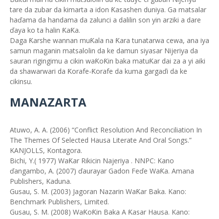
tare da zubar da kimarta a idon Ƙasashen duniya. Ga matsalar
haďama da handama da zalunci a dalilin son yin arziki a dare
ďaya ko ta halin ƘaƘa.
Daga Ƙarshe wannan muƘala na Ƙara tunatarwa cewa, ana iya
samun maganin matsalolin da ke damun siyasar Nijeriya da
sauran rigingimu a cikin waƘoƘin baka matuƘar dai za a yi aiki
da shawarwari da Ƙorafe-Ƙorafe da kuma gargaďi da ke
cikinsu.
MANAZARTA
Atuwo, A. A. (2006) “Conflict Resolution And Reconciliation In
The Themes Of Selected Hausa Literate And Oral Songs.”
KANJOLLS, Kontagora.
Bichi, Y.( 1977) WaƘar Rikicin Najeriya . NNPC: Kano
ďangambo, A. (2007) ďaurayar Gadon Feďe WaƘa. Amana
Publishers, Kaduna.
Gusau, S. M. (2003) Jagoran Nazarin WaƘar Baka. Kano:
Benchmark Publishers, Limited.
Gusau, S. M. (2008) WaƘoƘin Baka A Ƙasar Hausa. Kano: