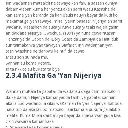
Irin waďannan matsaloli na tawaye kan faru a sassan duniya
dabam-daban kuma har yanzu akan sami wasu Ƙasashe da
kan zama ‘yan baranda da kan ďauki nauyin bayar da kuďi ko
makamai ga ‘yan tawaye, misali yaƘin basasar Nijeriya an sami
waďansu Ƙasashen da suka yi ruwa suka yi tsaki wajen ganin
an ďaiďaita Nijeriya. Uwechue, (1991) ya nuna cewa “Ƙasar
Tanzaniya da Gabon da IƂory Coast da Zambiya da Haiti duk
sun taimaka wa ‘yan tawayen Biafara”. Irin waďannan ‘yan
tashin-tashina ne ďanba’u ke nufi da cewa:
Masu son su haďa mu,
Sannan su koma Ƙetare,
In ta rikkice su buƘata ta biya.
2.3.4 Mafita Ga ‘Yan Nijeriya
Wannan muƘala ta gabatar da waďansu daga cikin matsalolin
da ke damun Nijeriya kamar yadda tarihi ya gabata, sannan
aka lalubo waďansu a cikin waƘar nan ta ‘yan Najeriya. Saboda
haka tun da aka lalubo matsaloli, sai kuma a duƘufa ga lalubo
mafita. Kuma Musa ďanba’u ya bayar da shawarwari guda biyu
cikin waƘarsa kamar haka:
1. Shawara ta farko yana cewa: