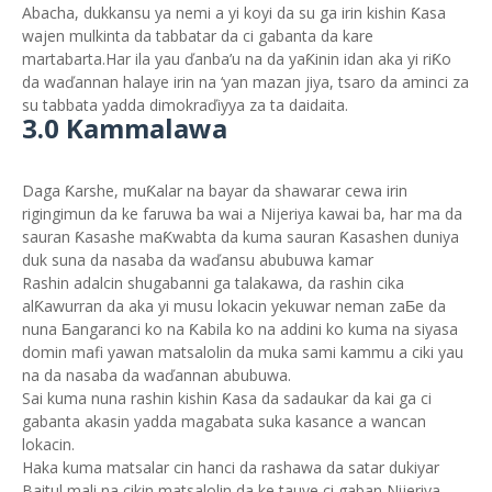
Abacha, dukkansu ya nemi a yi koyi da su ga irin kishin Ƙasa
wajen mulkinta da tabbatar da ci gabanta da kare
martabarta.Har ila yau ďanba’u na da yaƘinin idan aka yi riƘo
da waďannan halaye irin na ‘yan mazan jiya, tsaro da aminci za
su tabbata yadda dimokraďiyya za ta daidaita.
3.0 Kammalawa
Daga Ƙarshe, muƘalar na bayar da shawarar cewa irin
rigingimun da ke faruwa ba wai a Nijeriya kawai ba, har ma da
sauran Ƙasashe maƘwabta da kuma sauran Ƙasashen duniya
duk suna da nasaba da waďansu abubuwa kamar
Rashin adalcin shugabanni ga talakawa, da rashin cika
alƘawurran da aka yi musu lokacin yekuwar neman zaƂe da
nuna Ƃangaranci ko na Ƙabila ko na addini ko kuma na siyasa
domin mafi yawan matsalolin da muka sami kammu a ciki yau
na da nasaba da waďannan abubuwa.
Sai kuma nuna rashin kishin Ƙasa da sadaukar da kai ga ci
gabanta akasin yadda magabata suka kasance a wancan
lokacin.
Haka kuma matsalar cin hanci da rashawa da satar dukiyar
Baitul mali na cikin matsalolin da ke tauye ci gaban Nijeriya