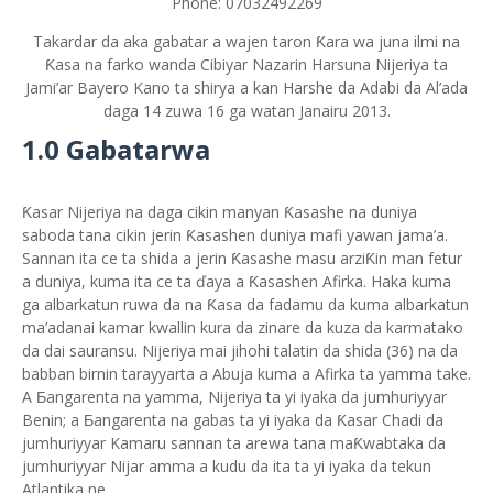
Phone: 07032492269
Takardar da aka gabatar a wajen taron Ƙara wa juna ilmi na
Ƙasa na farko wanda Cibiyar Nazarin Harsuna Nijeriya ta
Jami’ar Bayero Kano ta shirya a kan Harshe da Adabi da Al’ada
daga 14 zuwa 16 ga watan Janairu 2013.
1.0 Gabatarwa
Ƙasar Nijeriya na daga cikin manyan Ƙasashe na duniya
saboda tana cikin jerin Ƙasashen duniya mafi yawan jama’a.
Sannan ita ce ta shida a jerin Ƙasashe masu arziƘin man fetur
a duniya, kuma ita ce ta ďaya a Ƙasashen Afirka. Haka kuma
ga albarkatun ruwa da na Ƙasa da fadamu da kuma albarkatun
ma’adanai kamar kwallin kura da zinare da kuza da karmatako
da dai sauransu. Nijeriya mai jihohi talatin da shida (36) na da
babban birnin tarayyarta a Abuja kuma a Afirka ta yamma take.
A Ƃangarenta na yamma, Nijeriya ta yi iyaka da jumhuriyyar
Benin; a Ƃangarenta na gabas ta yi iyaka da Ƙasar Chadi da
jumhuriyyar Kamaru sannan ta arewa tana maƘwabtaka da
jumhuriyyar Nijar amma a kudu da ita ta yi iyaka da tekun
Atlantika ne.