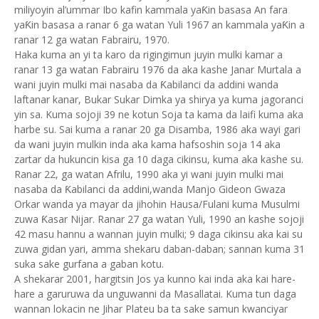
miliyoyin al’ummar Ibo kafin kammala yaƘin basasa An fara
yaƘin basasa a ranar 6 ga watan Yuli 1967 an kammala yaƘin a
ranar 12 ga watan Fabrairu, 1970.
Haka kuma an yi ta karo da rigingimun juyin mulki kamar a
ranar 13 ga watan Fabrairu 1976 da aka kashe Janar Murtala a
wani juyin mulki mai nasaba da Ƙabilanci da addini wanda
laftanar kanar, Bukar Sukar Dimka ya shirya ya kuma jagoranci
yin sa. Kuma sojoji 39 ne kotun Soja ta kama da laifi kuma aka
harbe su. Sai kuma a ranar 20 ga Disamba, 1986 aka wayi gari
da wani juyin mulkin inda aka kama hafsoshin soja 14 aka
zartar da hukuncin kisa ga 10 daga cikinsu, kuma aka kashe su.
Ranar 22, ga watan Afrilu, 1990 aka yi wani juyin mulki mai
nasaba da Ƙabilanci da addini,wanda Manjo Gideon Gwaza
Orkar wanda ya mayar da jihohin Hausa/Fulani kuma Musulmi
zuwa Ƙasar Nijar. Ranar 27 ga watan Yuli, 1990 an kashe sojoji
42 masu hannu a wannan juyin mulki; 9 daga cikinsu aka kai su
zuwa gidan yari, amma shekaru daban-daban; sannan kuma 31
suka sake gurfana a gaban kotu.
A shekarar 2001, hargitsin Jos ya kunno kai inda aka kai hare-
hare a garuruwa da unguwanni da Masallatai. Kuma tun daga
wannan lokacin ne Jihar Plateu ba ta sake samun kwanciyar