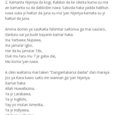
2. Kamanta Nijeriya da kogi, Ƙabilun da ke cikinta kuma su ma
an kamanta su da dabbobin ruwa. Saboda haka yadda halittun
ruwa suka yi haƘuri da juna su ma ‘yan Nijeriya kamata su yi
haƘuri da juna.
Amma domin ya sauƘaƘa fahimtar saƘonsa ga mai sauraro,
ďanba’u sai ya buďe bayanin kamar haka:
Ina Yarbawa Nupawa,
Ina jama’ar Igbo,
Har da ku jama’ar Tibi,
Duk mu taru mu 7 je gaba ďai,
Mu koma ‘yan ruwa.
A cikin waƘarsa mai taken “Dangantakarsa daidai” ďan maraya
Jos ya Ƙara kawo saƘo irin wannan ga ‘yan Nijeriya.
Kamar haka:
Allah Huwallazina,
Ya yi Larabawa,
Ya yi Ingilishi,
Yay yo mutan Amerika,
Ya yi Indiyawa,