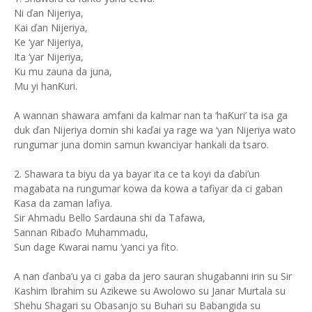
Ni ďan Nijeriya,
Kai ďan Nijeriya,
Ke ‘yar Nijeriya,
Ita ‘yar Nijeriya,
Ku mu zauna da juna,
Mu yi hanƘuri.
A wannan shawara amfani da kalmar nan ta ‘haƘuri’ ta isa ga
duk ďan Nijeriya domin shi kaďai ya rage wa ‘yan Nijeriya wato
rungumar juna domin samun kwanciyar hankali da tsaro.
2. Shawara ta biyu da ya bayar ita ce ta koyi da ďabi’un
magabata na rungumar kowa da kowa a tafiyar da ci gaban
Ƙasa da zaman lafiya.
Sir Ahmadu Bello Sardauna shi da Tafawa,
Sannan Ribaďo Muhammadu,
Sun dage Ƙwarai namu ‘yanci ya fito.
A nan ďanba’u ya ci gaba da jero sauran shugabanni irin su Sir
Kashim Ibrahim su Azikewe su Awolowo su Janar Murtala su
Shehu Shagari su Obasanjo su Buhari su Babangida su