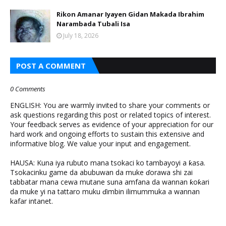
Rikon Amanar Iyayen Gidan Makada Ibrahim
Narambada Tubali Isa
July 18, 2026
POST A COMMENT
0 Comments
ENGLISH: You are warmly invited to share your comments or
ask questions regarding this post or related topics of interest.
Your feedback serves as evidence of your appreciation for our
hard work and ongoing efforts to sustain this extensive and
informative blog. We value your input and engagement.
HAUSA: Kuna iya rubuto mana tsokaci ko tambayoyi a ƙasa.
Tsokacinku game da abubuwan da muke ɗorawa shi zai
tabbatar mana cewa mutane suna amfana da wannan ƙoƙari
da muke yi na tattaro muku ɗimbin ilimummuka a wannan
kafar intanet.