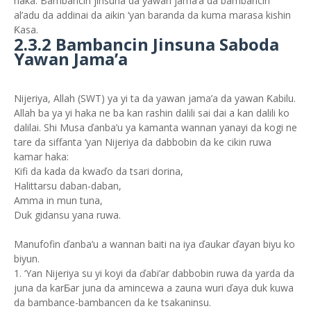
haka: Bambancin jinsuna da yawan jama’a da bambancin
al’adu da addinai da aikin ‘yan baranda da kuma marasa kishin
Ƙasa.
2.3.2 Bambancin Jinsuna Saboda
Yawan Jama’a
Nijeriya, Allah (SWT) ya yi ta da yawan jama’a da yawan Ƙabilu.
Allah ba ya yi haka ne ba kan rashin dalili sai dai a kan dalili ko
dalilai. Shi Musa ďanba’u ya kamanta wannan yanayi da kogi ne
tare da siffanta ‘yan Nijeriya da dabbobin da ke cikin ruwa
kamar haka:
Kifi da kada da kwaďo da tsari dorina,
Halittarsu daban-daban,
Amma in mun tuna,
Duk gidansu yana ruwa.
Manufofin ďanba’u a wannan baiti na iya ďaukar ďayan biyu ko
biyun.
1. ‘Yan Nijeriya su yi koyi da ďabi’ar dabbobin ruwa da yarda da
juna da karƂar juna da amincewa a zauna wuri ďaya duk kuwa
da bambance-bambancen da ke tsakaninsu.