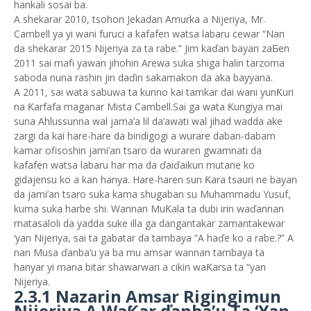
hankali sosai ba.
A shekarar 2010, tsohon Jekadan Amurka a Nijeriya, Mr.
Cambell ya yi wani furuci a kafafen watsa labaru cewar “Nan
da shekarar 2015 Nijeriya za ta rabe.” Jim kaďan bayan zaƂen
2011 sai mafi yawan jihohin Arewa suka shiga halin tarzoma
saboda nuna rashin jin daďin sakamakon da aka bayyana.
A 2011, sai wata sabuwa ta kunno kai tamkar dai wani yunƘuri
na Ƙarfafa maganar Mista Cambell.Sai ga wata Ƙungiya mai
suna Ahlussunna wal jama’a lil da’awati wal jihad wadda ake
zargi da kai hare-hare da bindigogi a wurare daban-dabam
kamar ofisoshin jami’an tsaro da wuraren gwamnati da
kafafen watsa labaru har ma da ďaiďaikun mutane ko
gidajensu ko a kan hanya. Hare-haren sun Ƙara tsauri ne bayan
da jami’an tsaro suka kama shugaban su Muhammadu Yusuf,
kuma suka harbe shi. Wannan MuƘala ta dubi irin waďannan
matasaloli da yadda suke illa ga dangantakar zamantakewar
‘yan Nijeriya, sai ta gabatar da tambaya “A haďe ko a rabe.?” A
nan Musa ďanba’u ya ba mu amsar wannan tambaya ta
hanyar yi mana bitar shawarwari a cikin waƘarsa ta “yan
Nijeriya.
2.3.1 Nazarin Amsar Rigingimun
Nijeriya A WaƘar ďanba’u Ta ‘Yan