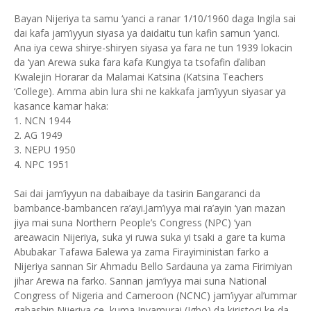
Bayan Nijeriya ta samu ‘yanci a ranar 1/10/1960 daga Ingila sai
dai kafa jam’iyyun siyasa ya daidaitu tun kafin samun ‘yanci.
Ana iya cewa shirye-shiryen siyasa ya fara ne tun 1939 lokacin
da ‘yan Arewa suka fara kafa Ƙungiya ta tsofafin ďaliban
Kwalejin Horarar da Malamai Katsina (Katsina Teachers
‘College). Amma abin lura shi ne kakkafa jam’iyyun siyasar ya
kasance kamar haka:
1. NCN 1944
2. AG 1949
3. NEPU 1950
4. NPC 1951
Sai dai jam’iyyun na dabaibaye da tasirin Ƃangaranci da
bambance-bambancen ra’ayi.Jam’iyya mai ra’ayin ‘yan mazan
jiya mai suna Northern People’s Congress (NPC) ‘yan
areawacin Nijeriya, suka yi ruwa suka yi tsaki a gare ta kuma
Abubakar Tafawa Ƃalewa ya zama Firayiministan farko a
Nijeriya sannan Sir Ahmadu Bello Sardauna ya zama Firimiyan
jihar Arewa na farko. Sannan jam’iyya mai suna National
Congress of Nigeria and Cameroon (NCNC) jam’iyyar al’ummar
gabashin Nijeriya ce, kuma Inyamurai (Igbo) da kiristoci ke da