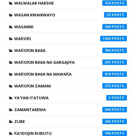
WALWALAR HARSHE
134
WASAN KWAIKWAYO
23
WASANNI
249
WAƘOƘI
1420
WAƘOƘIN BAKA
794
WAƘOƘIN BAKA NA GARGAJIYA
341
WAƘOƘIN BAKA NA MAWAƘA
619
WAƘOƘIN ZAMANI
273
YA'YAN ITATUWA
5
ZAMANTAKEWA
500
ZUBE
245
ƘA'IDOJIN RUBUTU
106