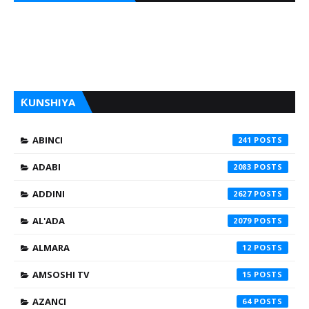
ƘUNSHIYA
ABINCI
241
ADABI
2083
ADDINI
2627
AL'ADA
2079
ALMARA
12
AMSOSHI TV
15
AZANCI
64