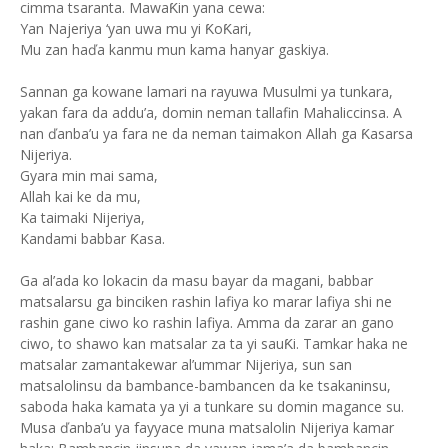
cimma tsaranta. MawaƘin yana cewa:
Yan Najeriya ‘yan uwa mu yi ƘoƘari,
Mu zan haďa kanmu mun kama hanyar gaskiya.
Sannan ga kowane lamari na rayuwa Musulmi ya tunkara,
yakan fara da addu’a, domin neman tallafin Mahaliccinsa. A
nan ďanba’u ya fara ne da neman taimakon Allah ga Ƙasarsa
Nijeriya.
Gyara min mai sama,
Allah kai ke da mu,
Ka taimaki Nijeriya,
Kandami babbar Ƙasa.
Ga al’ada ko lokacin da masu bayar da magani, babbar
matsalarsu ga binciken rashin lafiya ko marar lafiya shi ne
rashin gane ciwo ko rashin lafiya. Amma da zarar an gano
ciwo, to shawo kan matsalar za ta yi sauƘi. Tamkar haka ne
matsalar zamantakewar al’ummar Nijeriya, sun san
matsalolinsu da bambance-bambancen da ke tsakaninsu,
saboda haka kamata ya yi a tunkare su domin magance su.
Musa ďanba’u ya fayyace muna matsalolin Nijeriya kamar