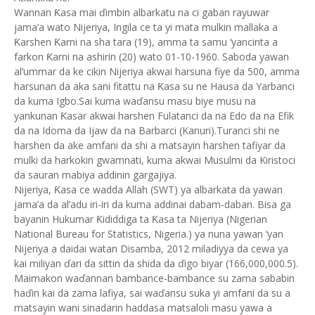
Wannan Ƙasa mai ďimbin albarkatu na ci gaban rayuwar
jama’a wato Nijeriya, Ingila ce ta yi mata mulkin mallaka a
Ƙarshen Ƙarni na sha tara (19), amma ta samu ‘yancinta a
farkon Ƙarni na ashirin (20) wato 01-10-1960. Saboda yawan
al’ummar da ke cikin Nijeriya akwai harsuna fiye da 500, amma
harsunan da aka sani fitattu na Ƙasa su ne Hausa da Yarbanci
da kuma Igbo.Sai kuma waďansu masu biye musu na
yankunan Ƙasar akwai harshen Fulatanci da na Edo da na Efik
da na Idoma da Ijaw da na Barbarci (Kanuri).Turanci shi ne
harshen da ake amfani da shi a matsayin harshen tafiyar da
mulki da harkokin gwamnati, kuma akwai Musulmi da Kiristoci
da sauran mabiya addinin gargajiya.
Nijeriya, Ƙasa ce wadda Allah (SWT) ya albarkata da yawan
jama’a da al’adu iri-iri da kuma addinai dabam-daban. Bisa ga
bayanin Hukumar Ƙididdiga ta Ƙasa ta Nijeriya (Nigerian
National Bureau for Statistics, Nigeria.) ya nuna yawan ‘yan
Nijeriya a daidai watan Disamba, 2012 miladiyya da cewa ya
kai miliyan ďari da sittin da shida da ďigo biyar (166,000,000.5).
Maimakon waďannan bambance-bambance su zama sababin
haďin kai da zama lafiya, sai waďansu suka yi amfani da su a
matsayin wani sinadarin haddasa matsaloli masu yawa a