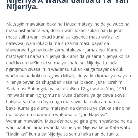
Nijeriya.
Matsayin mawaƘan baka na Hausa matsayi ne da ya wuce na
masu nishaďantarwa, domin wani lokaci sukan hau kujerar
masu sulhu wani lokaci kuma su kasance masu wa’azi ko
da’awwa, wani lokaci kuma su zama masu bayar da
shawarwari ga harkokin zamantakewar jama’arsu. Kuma a
matsayinsu na ‘yan Nijeriya duk abin da ya sami Nijeriya ko na
daďi ko na baƘin ciki su ma ya shafe su. Nijeriya ta faďa
rigingimun siyasa iri-iri waďansu sukan kai ga tsayar da duk
waďansu harkoki na rayuwa.Misali, irin yadda komai ya tsaya a
Nijeriya bayan da shugaban Ƙasa na lokacin, Janar Ibrahim
Badamasi Babangida ya soke zaƂen 12 ga watan Yuni, 1991.
Irin waďannan rigingimu ne Musa ďanba’u ya ga cewa akwai
buƘatar ya ďauki ďaya daga matsayin da muka ambato a
baya. Kuma ga alamu matsayin da ďanba’u ya ďauka shi ne na
mai bayar da shawara a waƘarsa ta “yan Najeriya”.
Wannan mawaƘin, Musa ďanba’u ya gina gindin waƘarsa ne da
wani babban lamari wanda shi ne ‘yan Nijeriya ke buƘata wato
“Haďin kai” kuma da Nijeriya ta samu haka nan da tuni ta