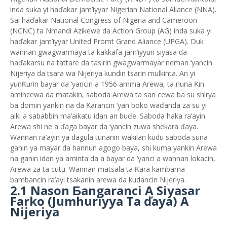
inda suka yi haďakar jam’iyyar Nigerian National Aliance (NNA).
Sai haďakar National Congress of Nigeria and Cameroon
(NCNC) ta Nmandi Azikewe da Action Group (AG) inda suka yi
haďakar jam’iyyar United Promt Grand Aliance (UPGA). Duk
wannan gwagwarmaya ta kakkafa jam’iyyun siyasa da
haďakarsu na tattare da tasirin gwagwarmayar neman ‘yancin
Nijeriya da tsara wa Nijeriya kundin tsarin mulkinta. An yi
yunƘurin bayar da ‘yancin a 1956 amma Arewa, ta nuna Ƙin
amincewa da matakin, saboda Arewa ta san cewa ba su shirya
ba domin yankin na da Ƙarancin ‘yan boko waďanda za su yi
aiki a sababbin ma’aikatu idan an buďe. Saboda haka ra’ayin
Arewa shi ne a ďaga bayar da ‘yancin zuwa shekara ďaya.
Wannan ra’ayin ya dagula tunanin wakilan kudu saboda suna
ganin ya mayar da hannun agogo baya, shi kuma yankin Arewa
na ganin idan ya aminta da a bayar da ‘yanci a wannan lokacin,
Arewa za ta cutu. Wannan matsala ta Ƙara kambama
bambancin ra’ayi tsakanin arewa da kudancin Nijeriya.
2.1 Nason Ƃangaranci A Siyasar
Farko (Jumhuriyya Ta ďaya) A
Nijeriya