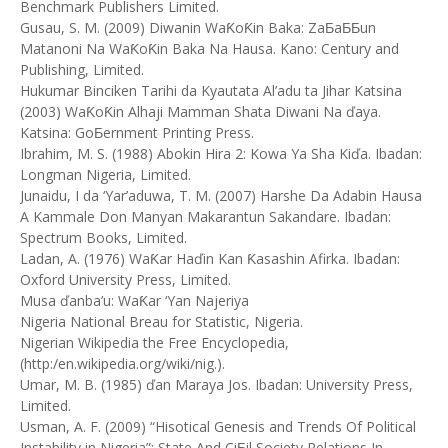
Benchmark Publishers Limited.
Gusau, S. M. (2009) Diwanin WaƘoƘin Baka: ZaƂaƂƂun
Matanoni Na WaƘoƘin Baka Na Hausa. Kano: Century and
Publishing, Limited.
Hukumar Binciken Tarihi da Kyautata Al’adu ta Jihar Katsina
(2003) WaƘoƘin Alhaji Mamman Shata Diwani Na ďaya.
Katsina: GoƂernment Printing Press.
Ibrahim, M. S. (1988) Abokin Hira 2: Kowa Ya Sha Kiďa. Ibadan:
Longman Nigeria, Limited.
Junaidu, I da ‘Yar’aduwa, T. M. (2007) Harshe Da Adabin Hausa
A Kammale Don Manyan Makarantun Sakandare. Ibadan:
Spectrum Books, Limited.
Ladan, A. (1976) WaƘar Haďin Kan Ƙasashin Afirka. Ibadan:
Oxford University Press, Limited.
Musa ďanba’u: WaƘar ‘Yan Najeriya
Nigeria National Breau for Statistic, Nigeria.
Nigerian Wikipedia the Free Encyclopedia,
(http:/en.wikipedia.org/wiki/nig.).
Umar, M. B. (1985) ďan Maraya Jos. Ibadan: University Press,
Limited.
Usman, A. F. (2009) “Hisotical Genesis and Trends Of Political
Instability in Nigeria”: State And CiƂil Society Relations In