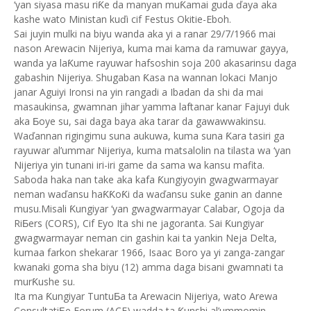
‘yan siyasa masu riƘe da manyan muƘamai guda ďaya aka
kashe wato Ministan kuďi cif Festus Okitie-Eboh.
Sai juyin mulki na biyu wanda aka yi a ranar 29/7/1966 mai
nason Arewacin Nijeriya, kuma mai kama da ramuwar gayya,
wanda ya laƘume rayuwar hafsoshin soja 200 akasarinsu daga
gabashin Nijeriya. Shugaban Ƙasa na wannan lokaci Manjo
janar Aguiyi Ironsi na yin rangadi a Ibadan da shi da mai
masaukinsa, gwamnan jihar yamma laftanar kanar Fajuyi duk
aka Ƃoye su, sai daga baya aka tarar da gawawwakinsu.
Waďannan rigingimu suna aukuwa, kuma suna Ƙara tasiri ga
rayuwar al’ummar Nijeriya, kuma matsalolin na tilasta wa ‘yan
Nijeriya yin tunani iri-iri game da sama wa kansu mafita.
Saboda haka nan take aka kafa Ƙungiyoyin gwagwarmayar
neman waďansu haƘƘoƘi da waďansu suke ganin an danne
musu.Misali Ƙungiyar ‘yan gwagwarmayar Calabar, Ogoja da
RiƂers (CORS), Cif Eyo Ita shi ne jagoranta. Sai Ƙungiyar
gwagwarmayar neman cin gashin kai ta yankin Neja Delta,
kumaa farkon shekarar 1966, Isaac Boro ya yi zanga-zangar
kwanaki goma sha biyu (12) amma daga bisani gwamnati ta
murƘushe su.
Ita ma Ƙungiyar TuntuƂa ta Arewacin Nijeriya, wato Arewa
ConsultatiƂe Forum (ACF) wadda ta Ƙunshi al’ummomin