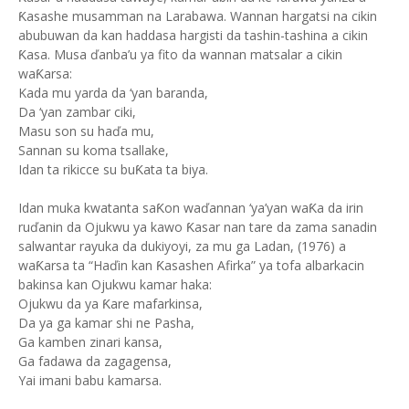
Ƙasashe musamman na Larabawa. Wannan hargatsi na cikin
abubuwan da kan haddasa hargisti da tashin-tashina a cikin
Ƙasa. Musa ďanba’u ya fito da wannan matsalar a cikin
waƘarsa:
Kada mu yarda da ‘yan baranda,
Da ‘yan zambar ciki,
Masu son su haďa mu,
Sannan su koma tsallake,
Idan ta rikicce su buƘata ta biya.
Idan muka kwatanta saƘon waďannan ‘ya’yan waƘa da irin
ruďanin da Ojukwu ya kawo Ƙasar nan tare da zama sanadin
salwantar rayuka da dukiyoyi, za mu ga Ladan, (1976) a
waƘarsa ta “Haďin kan Ƙasashen Afirka” ya tofa albarkacin
bakinsa kan Ojukwu kamar haka:
Ojukwu da ya Ƙare mafarkinsa,
Da ya ga kamar shi ne Pasha,
Ga kamben zinari kansa,
Ga fadawa da zagagensa,
Yai imani babu kamarsa.