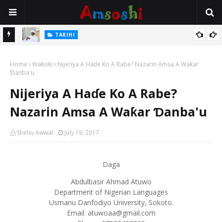
Na Mata
TARIHI
Sarkin Gummi Na Sha Biyar: Sarkin Mafaran Gummi Justice Lawal
Home
Hassan
Waƙoƙi
Nijeriya A Haɗe Ko A Rabe? Nazarin Amsa A Waƙar
Ɗanba'u
Nijeriya A Haɗe Ko A Rabe?
Nazarin Amsa A Waƙar Ɗanba'u
Shehu Awwal
July 19, 2017
Daga
Abdulbasir Ahmad Atuwo
Department of Nigerian Languages
Usmanu Danfodiyo University, Sokoto.
Email: atuwoaa@gmail.com