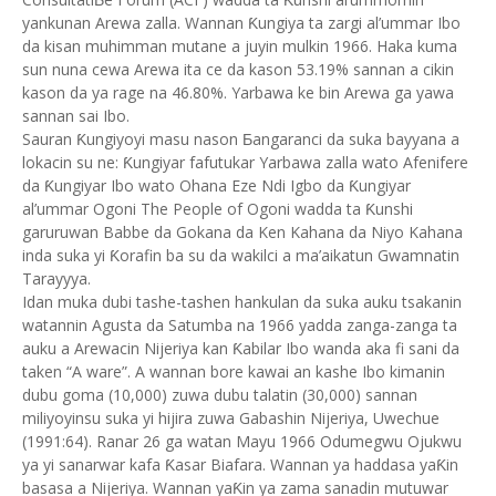
yankunan Arewa zalla. Wannan Ƙungiya ta zargi al’ummar Ibo
da kisan muhimman mutane a juyin mulkin 1966. Haka kuma
sun nuna cewa Arewa ita ce da kason 53.19% sannan a cikin
kason da ya rage na 46.80%. Yarbawa ke bin Arewa ga yawa
sannan sai Ibo.
Sauran Ƙungiyoyi masu nason Ƃangaranci da suka bayyana a
lokacin su ne: Ƙungiyar fafutukar Yarbawa zalla wato Afenifere
da Ƙungiyar Ibo wato Ohana Eze Ndi Igbo da Ƙungiyar
al’ummar Ogoni The People of Ogoni wadda ta Ƙunshi
garuruwan Babbe da Gokana da Ken Kahana da Niyo Kahana
inda suka yi Ƙorafin ba su da wakilci a ma’aikatun Gwamnatin
Tarayyya.
Idan muka dubi tashe-tashen hankulan da suka auku tsakanin
watannin Agusta da Satumba na 1966 yadda zanga-zanga ta
auku a Arewacin Nijeriya kan Ƙabilar Ibo wanda aka fi sani da
taken “A ware”. A wannan bore kawai an kashe Ibo kimanin
dubu goma (10,000) zuwa dubu talatin (30,000) sannan
miliyoyinsu suka yi hijira zuwa Gabashin Nijeriya, Uwechue
(1991:64). Ranar 26 ga watan Mayu 1966 Odumegwu Ojukwu
ya yi sanarwar kafa Ƙasar Biafara. Wannan ya haddasa yaƘin
basasa a Nijeriya. Wannan yaƘin ya zama sanadin mutuwar