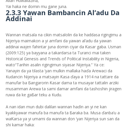
Allah Huwallazina,
Yai haka ne domin mu gane juna.
2.3.3 Yawan Bambancin Al’adu Da
Addinai
Wannan matsala na cikin matsalolin da ke haddasa rigingimu a
Nijeriya maimakon a yi amfani da yawan al’adu da yawan
addinai wajen fahintar juna domin ciyar da Ƙasar gaba. Usman
(2009:125) ya bayyana a takardarsa ta Turanci mai taken
Historical Genesis and Trends of Political Instability in Nigeria,
wato“Tarihin asalin rigingimun siyasar Nijeriya.” Ya ce:
Yanayin da ya tilasta ‘yan mulkin mallaka haďa Arewaci da
Kudancin Nijeriya a matsayin Ƙasa ďaya a 1914 na tattare da
manufar ba Ƃangarorin Ƙasar dama ta musayar tattalin arziki
musamman Arewa ta sami damar amfani da tashoshin jiragen
ruwa da ke gaƂar teku a Kudu.
A nan idan mun dubi dalilan wannan haďin an yi ne kan
kyakkyawar manufa ba manufa ta Ƃaraka ba. Musa ďanba’u a
waƘarsa ya yi umarni da wannan don ‘yan Nijeriya sun san da
shi kamar haka: